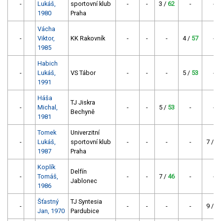
-
Lukáš,
sportovní klub
-
-
3 /
62
-
-
1980
Praha
Vácha
-
Viktor,
KK Rakovník
-
-
-
4 /
57
-
1985
Habich
-
Lukáš,
VS Tábor
-
-
-
5 /
53
-
1991
Háša
TJ Jiskra
-
Michal,
-
-
5 /
53
-
-
Bechyně
1981
Tomek
Univerzitní
-
Lukáš,
sportovní klub
-
-
-
-
7 /
4
1987
Praha
Koplík
Delfín
-
Tomáš,
-
-
7 /
46
-
-
Jablonec
1986
Šťastný
TJ Syntesia
-
-
-
-
-
9 /
4
Jan, 1970
Pardubice