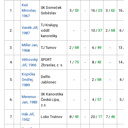
Keš
SK Domeček
1.
Miroslav,
5 /
53
-
16 /
25
3 /
62
16 /
2
Soběslav
1967
TJ Kralupy,
Vaněk Jiří,
2.
oddíl
-
-
10 /
37
2 /
68
6 /
4
1987
kanoistiky
Miller Jan,
3.
TJ Turnov
2 /
68
-
6 /
49
-
13 /
3
1968
Větrovský
SPORT
4.
1 /
75
-
8 /
43
-
14 /
2
Jiří, 1966
Zbraslav, z. s.
Kopička
Delfín
5.
Ondřej,
-
-
2 /
68
-
4 /
5
Jablonec
1989
SK Kanoistika
Merenus
6.
Česká Lípa,
-
-
4 /
57
-
5 /
5
Jan, 1983
z.s.
Hák Jiří,
7.
Loko Trutnov
8 /
43
-
20 /
17
7 /
46
-
1952