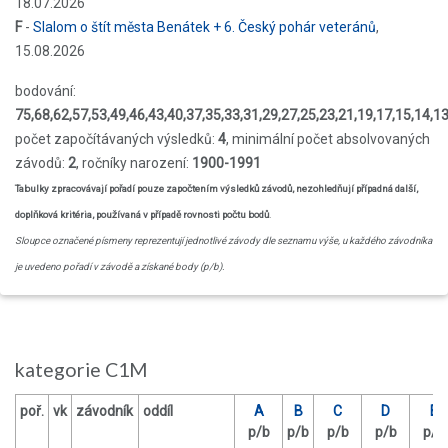
18.07.2026
F
-
Slalom o štít města Benátek + 6. Český pohár veteránů
,
15.08.2026
bodování:
75,68,62,57,53,49,46,43,40,37,35,33,31,29,27,25,23,21,19,17,15,14,13,
počet započítávaných výsledků:
4
, minimální počet absolvovaných
závodů:
2
, ročníky narození:
1900-1991
Tabulky zpracovávají pořadí pouze započtením výsledků závodů, nezohledňují případná další,
doplňková kritéria, používaná v případě rovnosti počtu bodů
.
Sloupce označené písmeny reprezentují jednotlivé závody dle seznamu výše, u každého závodníka
je uvedeno pořadí v závodě a získané body (p/b).
kategorie C1M
poř.
vk
závodník
oddíl
A
B
C
D
E
p/b
p/b
p/b
p/b
p/b