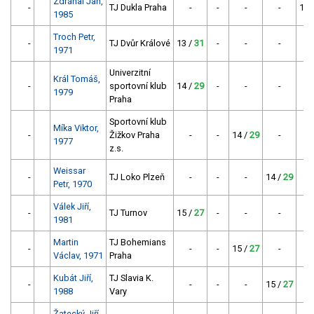
Zdráhal Jan,
-
TJ Dukla Praha
-
-
-
-
12 
1985
Troch Petr,
-
TJ Dvůr Králové
13 /
31
-
-
-
1971
Univerzitní
Král Tomáš,
-
sportovní klub
14 /
29
-
-
-
1979
Praha
Sportovní klub
Míka Viktor,
-
Žižkov Praha
-
-
14 /
29
-
1977
z.s.
Weissar
-
TJ Loko Plzeň
-
-
-
14 /
29
Petr, 1970
Válek Jiří,
-
TJ Turnov
15 /
27
-
-
-
1981
Martin
TJ Bohemians
-
-
-
15 /
27
-
Václav, 1971
Praha
Kubát Jiří,
TJ Slavia K.
-
-
-
-
15 /
27
1988
Vary
Žatecký Jiří,