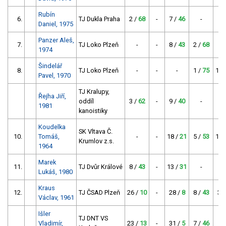
Rubín
6.
TJ Dukla Praha
2 /
68
-
7 /
46
-
Daniel, 1975
Panzer Aleš,
7.
TJ Loko Plzeň
-
-
8 /
43
2 /
68
1974
Šindelář
8.
TJ Loko Plzeň
-
-
-
1 /
75
15 
Pavel, 1970
TJ Kralupy,
Řejha Jiří,
oddíl
3 /
62
-
9 /
40
-
1981
kanoistiky
Koudelka
SK Vltava Č.
10.
Tomáš,
-
-
18 /
21
5 /
53
16 
Krumlov z.s.
1964
Marek
11.
TJ Dvůr Králové
8 /
43
-
13 /
31
-
Lukáš, 1980
Kraus
12.
TJ ČSAD Plzeň
26 /
10
-
28 /
8
8 /
43
33
Václav, 1961
Išler
TJ DNT VS
Vladimír,
23 /
13
-
31 /
5
7 /
46