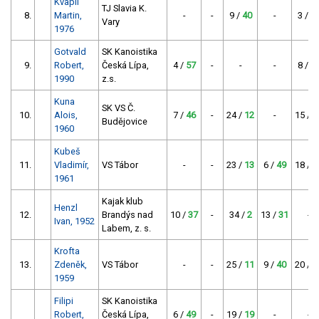
Kvapil
TJ Slavia K.
8.
Martin,
-
-
9 /
40
-
3 /
6
Vary
1976
Gotvald
SK Kanoistika
9.
Robert,
Česká Lípa,
4 /
57
-
-
-
8 /
4
1990
z.s.
Kuna
SK VS Č.
10.
Alois,
7 /
46
-
24 /
12
-
15 /
2
Budějovice
1960
Kubeš
11.
Vladimír,
VS Tábor
-
-
23 /
13
6 /
49
18 /
2
1961
Kajak klub
Henzl
12.
Brandýs nad
10 /
37
-
34 /
2
13 /
31
-
Ivan, 1952
Labem, z. s.
Krofta
13.
Zdeněk,
VS Tábor
-
-
25 /
11
9 /
40
20 /
1
1959
Filipi
SK Kanoistika
Robert,
Česká Lípa,
6 /
49
-
19 /
19
-
-