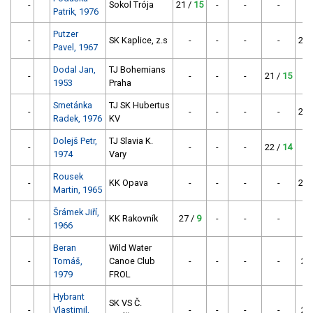
-
Sokol Trója
21 /
15
-
-
-
Patrik, 1976
Putzer
-
SK Kaplice, z.s
-
-
-
-
21 
Pavel, 1967
Dodal Jan,
TJ Bohemians
-
-
-
-
21 /
15
1953
Praha
Smetánka
TJ SK Hubertus
-
-
-
-
-
22 
Radek, 1976
KV
Dolejš Petr,
TJ Slavia K.
-
-
-
-
22 /
14
1974
Vary
Rousek
-
KK Opava
-
-
-
-
25 
Martin, 1965
Šrámek Jiří,
-
KK Rakovník
27 /
9
-
-
-
1966
Beran
Wild Water
-
Tomáš,
Canoe Club
-
-
-
-
28
1979
FROL
Hybrant
SK VS Č.
-
Vlastimil,
-
-
-
-
29