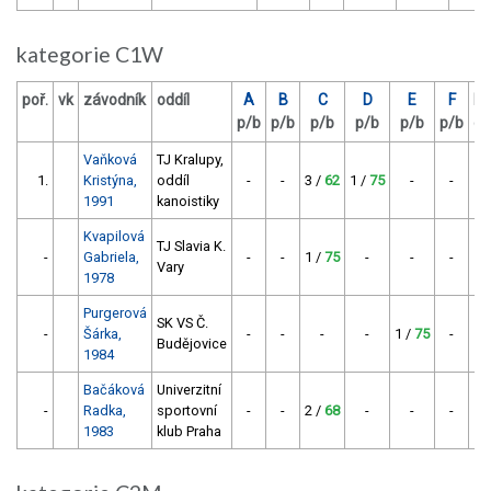
kategorie C1W
poř.
vk
závodník
oddíl
A
B
C
D
E
F
bo
p/b
p/b
p/b
p/b
p/b
p/b
ce
Vaňková
TJ Kralupy,
1.
Kristýna,
oddíl
-
-
3 /
62
1 /
75
-
-
1991
kanoistiky
Kvapilová
TJ Slavia K.
-
Gabriela,
-
-
1 /
75
-
-
-
Vary
1978
Purgerová
SK VS Č.
-
Šárka,
-
-
-
-
1 /
75
-
Budějovice
1984
Bačáková
Univerzitní
-
Radka,
sportovní
-
-
2 /
68
-
-
-
1983
klub Praha