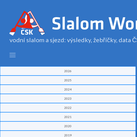
vodní slalom a sjezd: výsledky, žebříčky, data
2026
2025
2024
2023
2022
2021
2020
2019