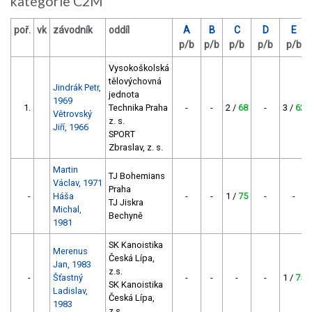
kategorie C2M
poř.
vk
závodník
oddíl
A
B
C
D
E
p/b
p/b
p/b
p/b
p/b
Vysokoškolská
tělovýchovná
Jindrák Petr,
jednota
1969
1.
Technika Praha
-
-
2 /
68
-
3 /
62
Větrovský
z. s.
Jiří, 1966
SPORT
Zbraslav, z. s.
Martin
TJ Bohemians
Václav, 1971
Praha
-
Háša
-
-
1 /
75
-
-
TJ Jiskra
Michal,
Bechyně
1981
SK Kanoistika
Merenus
Česká Lípa,
Jan, 1983
z.s.
-
Šťastný
-
-
-
-
1 /
75
SK Kanoistika
Ladislav,
Česká Lípa,
1983
z.s.