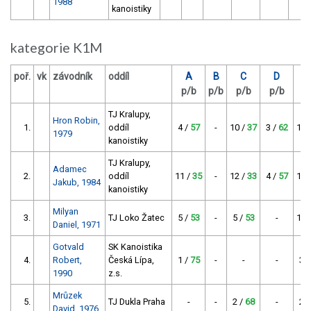
1988
kanoistiky
kategorie K1M
poř.
vk
závodník
oddíl
A
B
C
D
p/b
p/b
p/b
p/b
p
TJ Kralupy,
Hron Robin,
1.
oddíl
4 /
57
-
10 /
37
3 /
62
14 
1979
kanoistiky
TJ Kralupy,
Adamec
2.
oddíl
11 /
35
-
12 /
33
4 /
57
13 
Jakub, 1984
kanoistiky
Milyan
3.
TJ Loko Žatec
5 /
53
-
5 /
53
-
10 
Daniel, 1971
Gotvald
SK Kanoistika
4.
Robert,
Česká Lípa,
1 /
75
-
-
-
3 
1990
z.s.
Mrůzek
5.
TJ Dukla Praha
-
-
2 /
68
-
2 
David, 1976