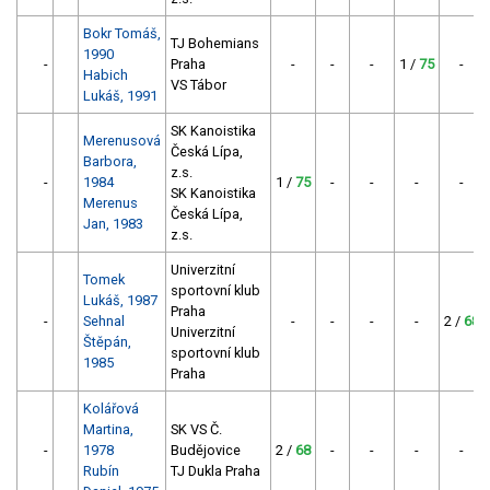
Bokr Tomáš,
TJ Bohemians
1990
-
Praha
-
-
-
1 /
75
-
Habich
VS Tábor
Lukáš, 1991
SK Kanoistika
Merenusová
Česká Lípa,
Barbora,
z.s.
-
1984
1 /
75
-
-
-
-
SK Kanoistika
Merenus
Česká Lípa,
Jan, 1983
z.s.
Univerzitní
Tomek
sportovní klub
Lukáš, 1987
Praha
-
Sehnal
-
-
-
-
2 /
68
Univerzitní
Štěpán,
sportovní klub
1985
Praha
Kolářová
Martina,
SK VS Č.
-
1978
Budějovice
2 /
68
-
-
-
-
Rubín
TJ Dukla Praha