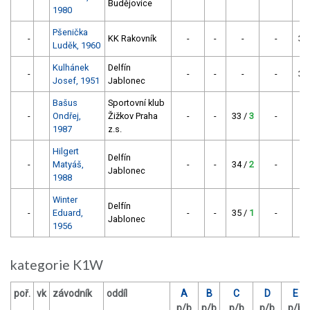
Budějovice
1980
Pšenička
-
KK Rakovník
-
-
-
-
30
Luděk, 1960
Kulhánek
Delfín
-
-
-
-
-
32
Josef, 1951
Jablonec
Bašus
Sportovní klub
-
Ondřej,
Žižkov Praha
-
-
33 /
3
-
1987
z.s.
Hilgert
Delfín
-
Matyáš,
-
-
34 /
2
-
Jablonec
1988
Winter
Delfín
-
Eduard,
-
-
35 /
1
-
Jablonec
1956
kategorie K1W
poř.
vk
závodník
oddíl
A
B
C
D
E
p/b
p/b
p/b
p/b
p/b