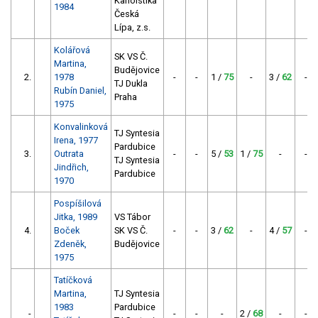
Kanoistika
1984
Česká
Lípa, z.s.
Kolářová
SK VS Č.
Martina,
Budějovice
2.
1978
-
-
1 /
75
-
3 /
62
-
TJ Dukla
Rubín Daniel,
Praha
1975
Konvalinková
TJ Syntesia
Irena, 1977
Pardubice
3.
Outrata
-
-
5 /
53
1 /
75
-
-
TJ Syntesia
Jindřich,
Pardubice
1970
Pospíšilová
Jitka, 1989
VS Tábor
4.
Boček
SK VS Č.
-
-
3 /
62
-
4 /
57
-
Zdeněk,
Budějovice
1975
Tatíčková
Martina,
TJ Syntesia
1983
Pardubice
-
-
-
-
2 /
68
-
-