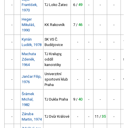
-
František,
TJ Loko Žatec
6 /
49
-
-
-
1970
Heger
-
Mikuláš,
KK Rakovník
7 /
46
-
-
-
1990
Kyrián
SK VS Č.
-
-
-
-
-
7 
Luděk, 1978
Budějovice
Machuta
TJ Kralupy,
-
Zdeněk,
oddíl
-
-
-
-
8 
1964
kanoistiky
Univerzitní
Jančar Filip,
-
sportovní klub
-
-
-
-
9 
1976
Praha
Šrámek
-
Michal,
TJ Dukla Praha
9 /
40
-
-
-
1982
Záruba
-
TJ Dvůr Králové
-
-
11 /
35
-
Martin, 1974