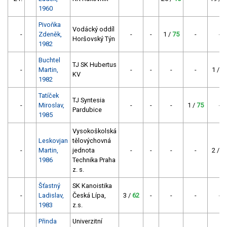
1960
Pivoňka
Vodácký oddíl
-
Zdeněk,
-
-
1 /
75
-
-
Horšovský Týn
1982
Buchtel
TJ SK Hubertus
-
Martin,
-
-
-
-
1 /
7
KV
1982
Tatíček
TJ Syntesia
-
Miroslav,
-
-
-
1 /
75
-
Pardubice
1985
Vysokoškolská
Leskovjan
tělovýchovná
-
Martin,
jednota
-
-
-
-
2 /
6
1986
Technika Praha
z. s.
Šťastný
SK Kanoistika
-
Ladislav,
Česká Lípa,
3 /
62
-
-
-
-
1983
z.s.
Přinda
Univerzitní