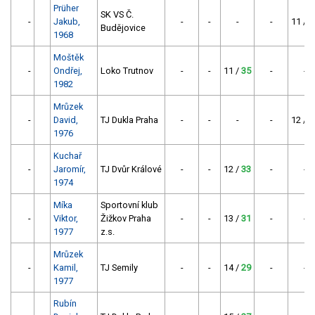
Prüher
SK VS Č.
-
Jakub,
-
-
-
-
11 /
3
Budějovice
1968
Moštěk
-
Ondřej,
Loko Trutnov
-
-
11 /
35
-
-
1982
Mrůzek
-
David,
TJ Dukla Praha
-
-
-
-
12 /
3
1976
Kuchař
-
Jaromír,
TJ Dvůr Králové
-
-
12 /
33
-
-
1974
Míka
Sportovní klub
-
Viktor,
Žižkov Praha
-
-
13 /
31
-
-
1977
z.s.
Mrůzek
-
Kamil,
TJ Semily
-
-
14 /
29
-
-
1977
Rubín