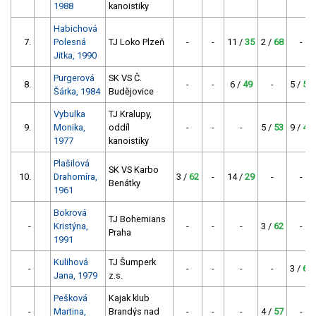
1988
kanoistiky
Habichová
7.
Polesná
TJ Loko Plzeň
-
-
11 /
35
2 /
68
-
Jitka, 1990
Purgerová
SK VS Č.
8.
-
-
6 /
49
-
5 /
53
Šárka, 1984
Budějovice
Vybulka
TJ Kralupy,
9.
Monika,
oddíl
-
-
-
5 /
53
9 /
40
1977
kanoistiky
Plašilová
SK VS Karbo
10.
Drahomíra,
3 /
62
-
14 /
29
-
-
Benátky
1961
Bokrová
TJ Bohemians
-
Kristýna,
-
-
-
3 /
62
-
Praha
1991
Kulihová
TJ Šumperk
-
-
-
-
-
3 /
62
Jana, 1979
z.s.
Pešková
Kajak klub
-
Martina,
Brandýs nad
-
-
-
4 /
57
-