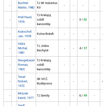
Buchtel
TJ SK Hubertus
-
-
-
-
-
1 
Martin, 1982
KV
TJ Kralupy,
Prell Pavel,
-
oddíl
-
-
3 /
62
-
1976
kanoistiky
Kratochvíl
-
Kotva Bráník
-
-
-
-
4 
Jan, 1978
Háša
TJ Jiskra
-
Michal,
-
-
4 /
57
-
Bechyně
1981
Neugebauer
TJ Kralupy,
-
Roman,
oddíl
-
-
-
-
5 
1965
kanoistiky
Tesař
SK VS Č.
-
Robert,
-
-
-
-
6 
Budějovice
1972
Mrůzek
-
TJ Semily
-
-
6 /
49
-
Kamil, 1977
Sajdl