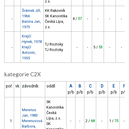
z.s.
Šrámek Jiří,
KK Rakovník
1966
SK Kanoistika
-
4 /
57
-
-
-
-
Bačina Jan,
Česká Lípa,
1973
z.s.
Krejčí
Hynek, 1978
TJ Roztoky
-
Krejčí
-
-
5 /
53
-
-
TJ Roztoky
Antonín,
1955
kategorie C2X
poř.
vk
závodník
oddíl
A
B
C
D
E
F
p/b
p/b
p/b
p/b
p/b
p/b
SK
Kanoistika
Merenus
Česká
Jan, 1983
Lípa, z.s.
1.
Merenusová
-
-
2 /
68
-
1 /
75
-
SK
Barbora,