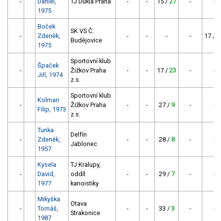
-
Daniel,
TJ Dukla Praha
-
-
15 /
27
-
-
1975
Boček
SK VS Č.
-
Zdeněk,
-
-
-
-
17 /
2
Budějovice
1975
Sportovní klub
Špaček
-
Žižkov Praha
-
-
17 /
23
-
-
Jiří, 1974
z.s.
Sportovní klub
Kolman
-
Žižkov Praha
-
-
27 /
9
-
-
Filip, 1973
z.s.
Tunka
Delfín
-
Zdeněk,
-
-
28 /
8
-
-
Jablonec
1957
Kysela
TJ Kralupy,
-
David,
oddíl
-
-
29 /
7
-
-
1977
kanoistiky
Mikyška
Otava
-
Tomáš,
-
-
33 /
3
-
-
Strakonice
1987