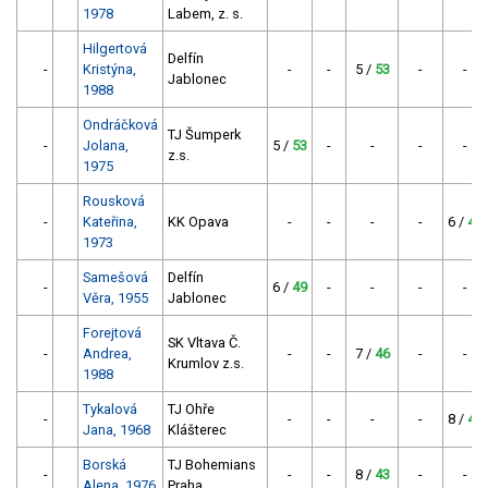
1978
Labem, z. s.
Hilgertová
Delfín
-
Kristýna,
-
-
5 /
53
-
-
Jablonec
1988
Ondráčková
TJ Šumperk
-
Jolana,
5 /
53
-
-
-
-
z.s.
1975
Rousková
-
Kateřina,
KK Opava
-
-
-
-
6 /
49
1973
Samešová
Delfín
-
6 /
49
-
-
-
-
Věra, 1955
Jablonec
Forejtová
SK Vltava Č.
-
Andrea,
-
-
7 /
46
-
-
Krumlov z.s.
1988
Tykalová
TJ Ohře
-
-
-
-
-
8 /
43
Jana, 1968
Klášterec
Borská
TJ Bohemians
-
-
-
8 /
43
-
-
Alena, 1976
Praha