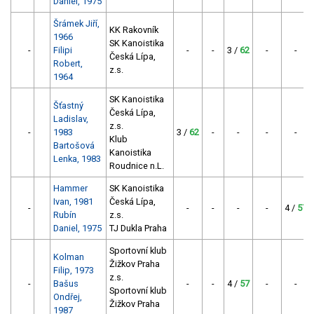
Daniel, 1975
Šrámek Jiří,
KK Rakovník
1966
SK Kanoistika
-
Filipi
-
-
3 /
62
-
-
Česká Lípa,
Robert,
z.s.
1964
SK Kanoistika
Šťastný
Česká Lípa,
Ladislav,
z.s.
-
1983
3 /
62
-
-
-
-
Klub
Bartošová
Kanoistika
Lenka, 1983
Roudnice n.L.
Hammer
SK Kanoistika
Ivan, 1981
Česká Lípa,
-
-
-
-
-
4 /
57
Rubín
z.s.
Daniel, 1975
TJ Dukla Praha
Sportovní klub
Kolman
Žižkov Praha
Filip, 1973
z.s.
-
Bašus
-
-
4 /
57
-
-
Sportovní klub
Ondřej,
Žižkov Praha
1987