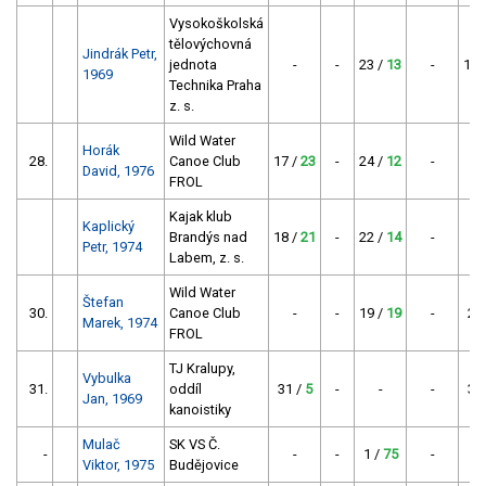
Vysokoškolská
tělovýchovná
Jindrák Petr,
jednota
-
-
23 /
13
-
17 
1969
Technika Praha
z. s.
Wild Water
Horák
28.
Canoe Club
17 /
23
-
24 /
12
-
David, 1976
FROL
Kajak klub
Kaplický
Brandýs nad
18 /
21
-
22 /
14
-
Petr, 1974
Labem, z. s.
Wild Water
Štefan
30.
Canoe Club
-
-
19 /
19
-
27
Marek, 1974
FROL
TJ Kralupy,
Vybulka
31.
oddíl
31 /
5
-
-
-
34
Jan, 1969
kanoistiky
Mulač
SK VS Č.
-
-
-
1 /
75
-
Viktor, 1975
Budějovice