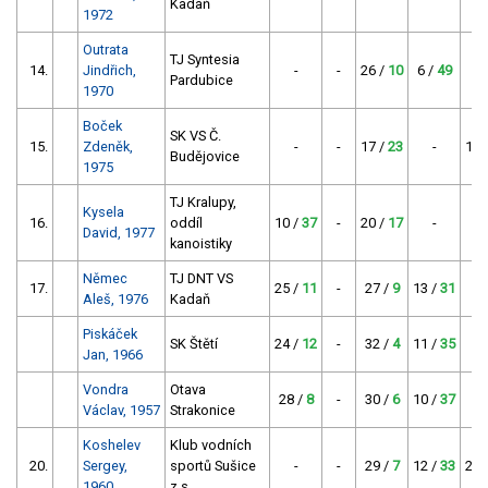
Kadaň
1972
Outrata
TJ Syntesia
14.
Jindřich,
-
-
26 /
10
6 /
49
Pardubice
1970
Boček
SK VS Č.
15.
Zdeněk,
-
-
17 /
23
-
11 
Budějovice
1975
TJ Kralupy,
Kysela
16.
oddíl
10 /
37
-
20 /
17
-
David, 1977
kanoistiky
Němec
TJ DNT VS
17.
25 /
11
-
27 /
9
13 /
31
Aleš, 1976
Kadaň
Piskáček
SK Štětí
24 /
12
-
32 /
4
11 /
35
Jan, 1966
Vondra
Otava
28 /
8
-
30 /
6
10 /
37
Václav, 1957
Strakonice
Koshelev
Klub vodních
20.
Sergey,
sportů Sušice
-
-
29 /
7
12 /
33
26 
1960
z.s.