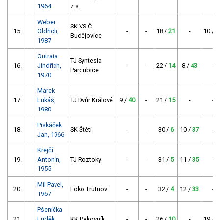
1964
z.s.
Weber
SK VS Č.
15.
Oldřich,
-
-
18 /
21
-
10 /
3
Budějovice
1987
Outrata
TJ Syntesia
16.
Jindřich,
-
-
22 /
14
8 /
43
-
Pardubice
1970
Marek
17.
Lukáš,
TJ Dvůr Králové
9 /
40
-
21 /
15
-
-
1980
Piskáček
18.
SK Štětí
-
-
30 /
6
10 /
37
-
Jan, 1966
Krejčí
19.
Antonín,
TJ Roztoky
-
-
31 /
5
11 /
35
-
1955
Míl Pavel,
20.
Loko Trutnov
-
-
32 /
4
12 /
33
-
1967
Pšenička
21.
Luděk,
KK Rakovník
-
-
26 /
10
-
19 /
1