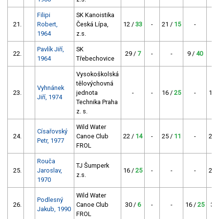
Filipi
SK Kanoistika
21.
Robert,
Česká Lípa,
12 /
33
-
21 /
15
-
1964
z.s.
Pavlík Jiří,
SK
22.
29 /
7
-
-
9 /
40
1964
Třebechovice
Vysokoškolská
tělovýchovná
Vyhnánek
23.
jednota
-
-
16 /
25
-
18 
Jiří, 1974
Technika Praha
z. s.
Wild Water
Císařovský
24.
Canoe Club
22 /
14
-
25 /
11
-
23 
Petr, 1977
FROL
Rouča
TJ Šumperk
25.
Jaroslav,
16 /
25
-
-
-
24 
z.s.
1970
Wild Water
Podlesný
26.
Canoe Club
30 /
6
-
-
16 /
25
31
Jakub, 1990
FROL