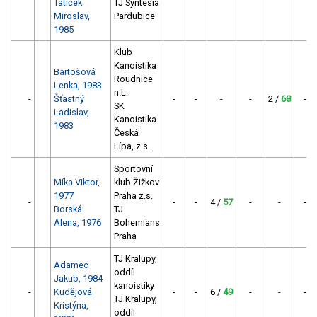
Tatíček
TJ Syntesia
Miroslav,
Pardubice
1985
Klub
Kanoistika
Bartošová
Roudnice
Lenka, 1983
n.L.
-
Šťastný
-
-
-
-
2 /
68
-
SK
Ladislav,
Kanoistika
1983
Česká
Lípa, z.s.
Sportovní
Míka Viktor,
klub Žižkov
1977
Praha z.s.
-
-
-
4 /
57
-
-
-
Borská
TJ
Alena, 1976
Bohemians
Praha
TJ Kralupy,
Adamec
oddíl
Jakub, 1984
kanoistiky
-
Kudějová
-
-
6 /
49
-
-
-
TJ Kralupy,
Kristýna,
oddíl