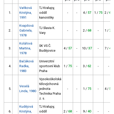
Vaňková
TJ Kralupy,
1.
Kristýna,
oddíl
-
-
4 /
57
1 /
75
2 /
68
1991
kanoistiky
Kvapilová
TJ Slavia K.
2.
Gabriela,
-
-
2 /
68
-
1 /
75
Vary
1978
Kolářová
SK VS Č.
3.
Martina,
4 /
57
-
10 /
37
-
7 /
46
Budějovice
1978
Bačáková
Univerzitní
4.
Radka,
sportovní klub
1 /
75
-
3 /
62
-
-
1983
Praha
Vysokoškolská
tělovýchovná
Veselá
5.
jednota
-
-
1 /
75
-
4 /
57
Linda, 1980
Technika Praha
z. s.
Kudějová
TJ Kralupy,
6.
Kristýna,
oddíl
2 /
68
-
9 /
40
-
-