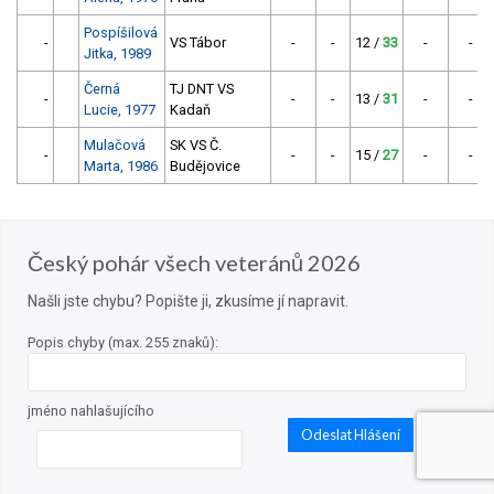
Pospíšilová
-
VS Tábor
-
-
12 /
33
-
-
Jitka, 1989
Černá
TJ DNT VS
-
-
-
13 /
31
-
-
Lucie, 1977
Kadaň
Mulačová
SK VS Č.
-
-
-
15 /
27
-
-
Marta, 1986
Budějovice
Český pohár všech veteránů 2026
Našli jste chybu? Popište ji, zkusíme jí napravit.
Popis chyby (max. 255 znaků):
jméno nahlašujícího
Odeslat Hlášení