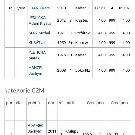
32.
5/DM
FRANC Karel
2010
Kadaň
175.61
4
168.87
JEDLIČKA
2012
3
Klášter.
4.00
999
4.00
9
Adam Kryštof
ŠERÝ Michal
1971
3
Rožátov
4.00
999
4.00
9
KUBÁT Jiří
1959
3+
Klatovy
4.00
999
4.00
9
PLETICHA
1976
3+
Kadaň
4.00
999
4.00
9
Marek
HANZEL
2008
1
Loko Plz
4.00
999
4.00
9
Jáchym
kategorie C2M
por.
vk
jméno
nar.
vt
oddíl
čas
pen
čas
pen
vý
ADAMEC
Jáchym
2011
Kralupy
1.
3
155.51
2
151.08
0