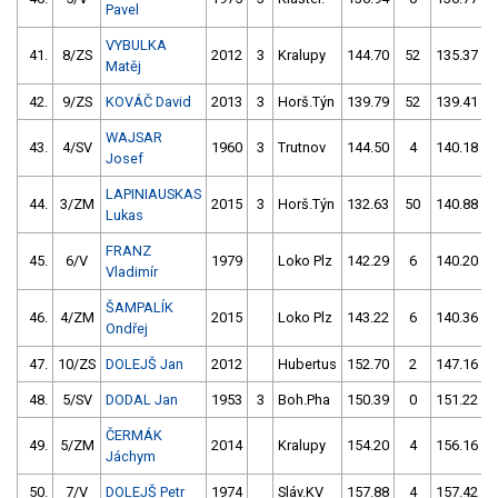
Pavel
VYBULKA
41.
8/ZS
2012
3
Kralupy
144.70
52
135.37
Matěj
42.
9/ZS
KOVÁČ David
2013
3
Horš.Týn
139.79
52
139.41
WAJSAR
43.
4/SV
1960
3
Trutnov
144.50
4
140.18
Josef
LAPINIAUSKAS
44.
3/ZM
2015
3
Horš.Týn
132.63
50
140.88
Lukas
FRANZ
45.
6/V
1979
Loko Plz
142.29
6
140.20
Vladimír
ŠAMPALÍK
46.
4/ZM
2015
Loko Plz
143.22
6
140.36
Ondřej
47.
10/ZS
DOLEJŠ Jan
2012
Hubertus
152.70
2
147.16
48.
5/SV
DODAL Jan
1953
3
Boh.Pha
150.39
0
151.22
ČERMÁK
49.
5/ZM
2014
Kralupy
154.20
4
156.16
Jáchym
50.
7/V
DOLEJŠ Petr
1974
Sláv.KV
157.88
4
157.42