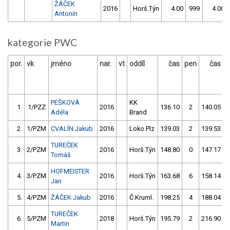
ŽÁČEK
2016
Horš.Týn
4.00
999
4.00
Antonín
kategorie PWC
por.
vk
jméno
nar.
vt
oddíl
čas
pen
čas
p
PEŠKOVÁ
KK
1.
1/PZZ
2016
136.10
2
140.05
Adéla
Brand
2.
1/PZM
CVALÍN Jakub
2016
Loko Plz
139.03
2
139.53
TUREČEK
3.
2/PZM
2016
Horš.Týn
148.80
0
147.17
Tomáš
HOFMEISTER
4.
3/PZM
2016
Horš.Týn
163.68
6
158.14
Jan
5.
4/PZM
ŽÁČEK Jakub
2016
Č.Kruml.
198.25
4
188.04
TUREČEK
6.
5/PZM
2018
Horš.Týn
195.79
2
216.90
Martin