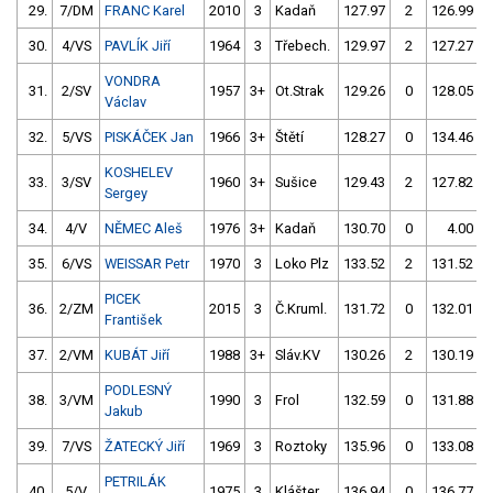
29.
7/DM
FRANC Karel
2010
3
Kadaň
127.97
2
126.99
30.
4/VS
PAVLÍK Jiří
1964
3
Třebech.
129.97
2
127.27
VONDRA
31.
2/SV
1957
3+
Ot.Strak
129.26
0
128.05
Václav
32.
5/VS
PISKÁČEK Jan
1966
3+
Štětí
128.27
0
134.46
KOSHELEV
33.
3/SV
1960
3+
Sušice
129.43
2
127.82
Sergey
34.
4/V
NĚMEC Aleš
1976
3+
Kadaň
130.70
0
4.00
9
35.
6/VS
WEISSAR Petr
1970
3
Loko Plz
133.52
2
131.52
PICEK
36.
2/ZM
2015
3
Č.Kruml.
131.72
0
132.01
František
37.
2/VM
KUBÁT Jiří
1988
3+
Sláv.KV
130.26
2
130.19
PODLESNÝ
38.
3/VM
1990
3
Frol
132.59
0
131.88
Jakub
39.
7/VS
ŽATECKÝ Jiří
1969
3
Roztoky
135.96
0
133.08
PETRILÁK
40.
5/V
1975
3
Klášter.
136.94
0
136.77