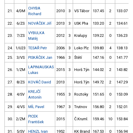
CHYBA
21.
4/DM
2010
3
VS Tábor
137.45
2
133.07
Richard
22.
6/ZS
NOVÁČEK Jiří
2013
3
USK Pha
133.20
2
134.61
VYBULKA
23.
7/ZS
2012
3
Kralupy
139.22
0
136.23
Matěj
24.
1/U23
TESAŘ Petr
2006
3
Loko Plz
139.83
4
138.13
25.
3/VS
PISKÁČEK Jan
1966
3
Štětí
147.16
0
141.77
LAPINIAUSKAS
26.
1/ZM
2015
3
Horš.Týn
144.02
2
143.82
Lukas
27.
8/ZS
KOVÁČ David
2013
Horš.Týn
149.72
2
147.29
KREJČÍ
28.
4/SV
1955
3
Roztoky
151.65
0
153.09
Antonín
29.
4/VS
MÍL Pavel
1967
3
Trutnov
156.80
2
152.01
PICEK
30.
2/ZM
2015
Č.Kruml.
159.46
10
153.84
František
31.
5/SV
HENZL Ivan
1952
KK Brand
167.53
0
156.94