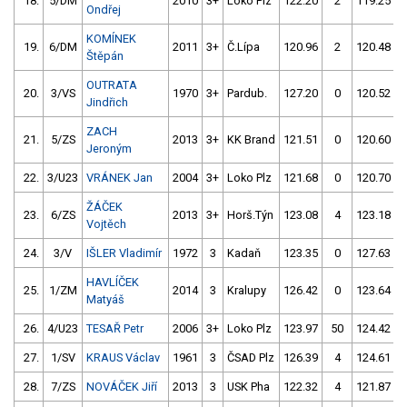
18.
5/DM
2010
3+
Loko Plz
122.20
2
119.25
Ondřej
KOMÍNEK
19.
6/DM
2011
3+
Č.Lípa
120.96
2
120.48
Štěpán
OUTRATA
20.
3/VS
1970
3+
Pardub.
127.20
0
120.52
Jindřich
ZACH
21.
5/ZS
2013
3+
KK Brand
121.51
0
120.60
Jeroným
22.
3/U23
VRÁNEK Jan
2004
3+
Loko Plz
121.68
0
120.70
ŽÁČEK
23.
6/ZS
2013
3+
Horš.Týn
123.08
4
123.18
Vojtěch
24.
3/V
IŠLER Vladimír
1972
3
Kadaň
123.35
0
127.63
HAVLÍČEK
25.
1/ZM
2014
3
Kralupy
126.42
0
123.64
Matyáš
26.
4/U23
TESAŘ Petr
2006
3+
Loko Plz
123.97
50
124.42
27.
1/SV
KRAUS Václav
1961
3
ČSAD Plz
126.39
4
124.61
28.
7/ZS
NOVÁČEK Jiří
2013
3
USK Pha
122.32
4
121.87