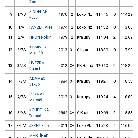
Dominik
ŠINDELÁŘ
9.
1/VS
1970
2
Loko Plz
114.46
0
114.29
Pavel
10.
1/V
PANZER Aleš
1974
2
Loko Plz
114.32
0
113.06
11.
2/V
HRON Robin
1979
2
Kralupy
114.04
2
112.69
KOMÍNEK
12.
2/ZS
2013
3+
Č.Lípa
118.30
0
117.90
Mikuláš
HVĚZDA
13.
3/ZS
2012
3+
KK Brand
120.10
2
118.29
Daniel
ADAMEC
14.
1/VM
1984
3+
Kralupy
119.21
0
118.53
Jakub
ČERMÁK
15.
4/ZS
2012
3+
Kralupy
119.24
4
118.80
Matyáš
KOUDELKA
16.
2/VS
1964
3+
Č.Kruml.
119.69
2
118.83
Tomáš
17.
4/DM
JEŽEK Filip
2011
3+
Loko Plz
115.23
4
116.09
MARTÍNEK