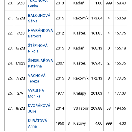
TUROŇOVÁ
20.
6/ZS
2013
Kadaň
1.00
999
158.43
Lenka
BALOUNOVÁ
21.
5/ZM
2015
Rakovník
173.64
4
160.59
Šárka
HAVRÁNKOVÁ
22.
7/ZS
2012
Klášter.
161.85
4
157.75
Barbora
ŠTĚPINOVÁ
23.
6/ZM
2015
3
Kadaň
168.13
0
165.18
Nikola
ŠINDELÁŘOVÁ
24.
1/U23
2007
Klášter.
169.45
2
166.36
Kateřina
VÁCHOVÁ
25.
7/ZM
2015
3
Rakovník
172.13
8
173.35
1
Tereza
VYBULKA
26.
2/V
1977
Kralupy
201.03
4
177.03
1
Monika
DVOŘÁKOVÁ
27.
8/ZM
2014
VS Tábor
209.88
58
194.66
JUlie
KUBÁTOVÁ
1960
3
Klatovy
4.00
999
4.00
9
Anna