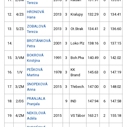
Tereza
HRONOVÁ
12.
4/ZS
2013
3
Kralupy
132.29
0
134.41
Hana
ZOBALOVÁ
13.
5/ZS
2013
3
Ot.Strak
134.41
2
136.60
Tereza
BROTÁNKOVÁ
14.
2001
3
Loko Plz
138.16
0
137.15
Petra
BOKROVÁ
15.
3/VM
1991
3
Boh.Pha
140.49
0
142.02
Kristýna
PEŠKOVÁ
KK
16.
1/V
1978
3
145.63
0
147.19
Martina
Brand
SNOPEKOVÁ
17.
3/ZM
2015
3
Třebech.
147.00
0
148.02
Anna
PRANJALA
18.
2/DS
9
IND
147.94
6
147.58
Pranjala
NEKOLOVÁ
19.
4/ZM
2015
VS Tábor
163.21
2
155.18
Adéla