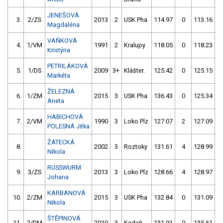
JENEŠOVÁ
3.
2/ZS
2013
2
USK Pha
114.97
0
113.16
Magdaléna
VAŇKOVÁ
4.
1/VM
1991
2
Kralupy
118.05
0
118.23
Kristýna
PETRILÁKOVÁ
5.
1/DS
2009
3+
Klášter.
125.42
0
125.15
Markéta
ŽELEZNÁ
6.
1/ZM
2015
3
USK Pha
136.43
0
125.34
Aneta
HABICHOVÁ
7.
2/VM
1990
3
Loko Plz
127.07
2
127.09
POLESNÁ Jitka
ŽATECKÁ
8.
2002
3
Roztoky
131.61
4
128.99
Nikola
RUSSWURM
9.
3/ZS
2013
3
Loko Plz
128.66
4
128.97
Johana
KARBANOVÁ
10.
2/ZM
2015
3
USK Pha
132.84
0
131.09
Nikola
ŠTĚPINOVÁ
11.
2/DM
2010
3
Kadaň
131.91
0
135.61