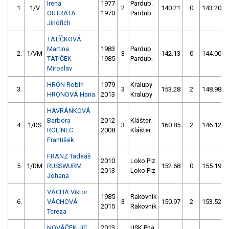
Irena
1977
Pardub.
1.
1/V
2
140.21
0
143.20
OUTRATA
1970
Pardub.
Jindřich
TATÍČKOVÁ
Martina
1983
Pardub.
2.
1/VM
3
142.13
0
144.00
TATÍČEK
1985
Pardub.
Miroslav
HRON Robin
1979
Kralupy
3.
3
153.28
2
148.98
HRONOVÁ Hana
2013
Kralupy
HAVRÁNKOVÁ
Barbora
2012
Klášter.
4.
1/DS
3
160.85
2
146.12
ROLINEC
2008
Klášter.
František
FRANZ Tadeáš
2010
Loko Plz
5.
1/DM
RUSSWURM
152.68
0
155.19
2013
Loko Plz
Johana
VÁCHA Viktor
1985
Rakovník
6.
VÁCHOVÁ
3
150.97
2
153.52
2015
Rakovník
Tereza
NOVÁČEK Jiří
2013
USK Pha