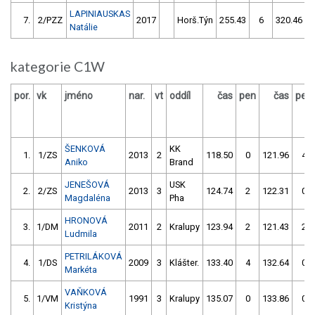
LAPINIAUSKAS
7.
2/PZZ
2017
Horš.Týn
255.43
6
320.46
Natálie
kategorie C1W
por.
vk
jméno
nar.
vt
oddíl
čas
pen
čas
pen
ŠENKOVÁ
KK
1.
1/ZS
2013
2
118.50
0
121.96
4
Aniko
Brand
JENEŠOVÁ
USK
2.
2/ZS
2013
3
124.74
2
122.31
0
Magdaléna
Pha
HRONOVÁ
3.
1/DM
2011
2
Kralupy
123.94
2
121.43
2
Ludmila
PETRILÁKOVÁ
4.
1/DS
2009
3
Klášter.
133.40
4
132.64
0
Markéta
VAŇKOVÁ
5.
1/VM
1991
3
Kralupy
135.07
0
133.86
0
Kristýna