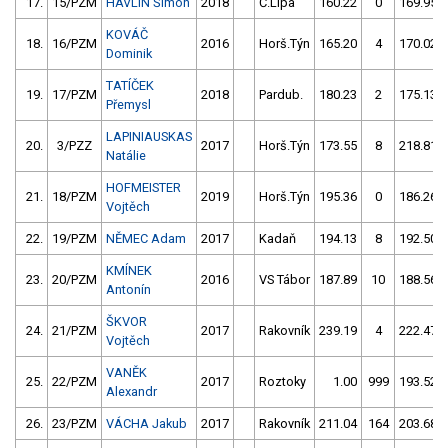
17.
15/PZM
HAVLÍN Šimon
2018
Č.Lípa
160.22
0
169.95
KOVÁČ
18.
16/PZM
2016
Horš.Týn
165.20
4
170.02
Dominik
TATÍČEK
19.
17/PZM
2018
Pardub.
180.23
2
175.13
Přemysl
LAPINIAUSKAS
20.
3/PZZ
2017
Horš.Týn
173.55
8
218.81
Natálie
HOFMEISTER
21.
18/PZM
2019
Horš.Týn
195.36
0
186.26
Vojtěch
22.
19/PZM
NĚMEC Adam
2017
Kadaň
194.13
8
192.50
KMÍNEK
23.
20/PZM
2016
VS Tábor
187.89
10
188.56
Antonín
ŠKVOR
24.
21/PZM
2017
Rakovník
239.19
4
222.47
Vojtěch
VANĚK
25.
22/PZM
2017
Roztoky
1.00
999
193.52
Alexandr
26.
23/PZM
VÁCHA Jakub
2017
Rakovník
211.04
164
203.68