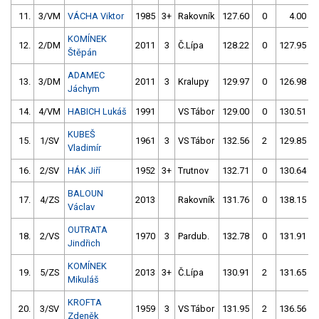
11.
3/VM
VÁCHA Viktor
1985
3+
Rakovník
127.60
0
4.00
9
KOMÍNEK
12.
2/DM
2011
3
Č.Lípa
128.22
0
127.95
Štěpán
ADAMEC
13.
3/DM
2011
3
Kralupy
129.97
0
126.98
Jáchym
14.
4/VM
HABICH Lukáš
1991
VS Tábor
129.00
0
130.51
KUBEŠ
15.
1/SV
1961
3
VS Tábor
132.56
2
129.85
Vladimír
16.
2/SV
HÁK Jiří
1952
3+
Trutnov
132.71
0
130.64
BALOUN
17.
4/ZS
2013
Rakovník
131.76
0
138.15
Václav
OUTRATA
18.
2/VS
1970
3
Pardub.
132.78
0
131.91
Jindřich
KOMÍNEK
19.
5/ZS
2013
3+
Č.Lípa
130.91
2
131.65
Mikuláš
KROFTA
20.
3/SV
1959
3
VS Tábor
131.95
2
136.56
Zdeněk