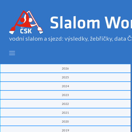
vodní slalom a sjezd: výsledky, žebříčky, data
2026
2025
2024
2023
2022
2021
2020
2019