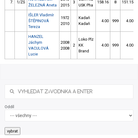
7.
1/ZS
3
158.16
8
151.15
ŽELEZNÁ Aneta
2015
USK Pha
IŠLER Vladimír
1972
Kadaň
ŠTĚPINOVÁ
4.00
999
4.00
2010
Kadaň
Tereza
HANZEL
Loko Plz
Jáchym
2008
2
KK
4.00
999
4.00
VACULOVÁ
2008
Brand
Lucie
Oddíl