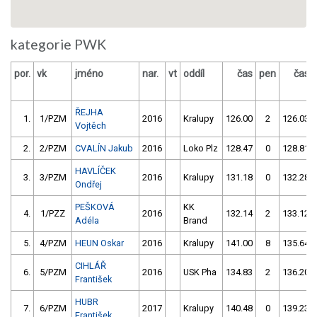
kategorie PWK
por.
vk
jméno
nar.
vt
oddíl
čas
pen
čas
ŘEJHA
1.
1/PZM
2016
Kralupy
126.00
2
126.03
Vojtěch
2.
2/PZM
CVALÍN Jakub
2016
Loko Plz
128.47
0
128.81
HAVLÍČEK
3.
3/PZM
2016
Kralupy
131.18
0
132.28
Ondřej
PEŠKOVÁ
KK
4.
1/PZZ
2016
132.14
2
133.12
Adéla
Brand
5.
4/PZM
HEUN Oskar
2016
Kralupy
141.00
8
135.64
CIHLÁŘ
6.
5/PZM
2016
USK Pha
134.83
2
136.20
František
HUBR
7.
6/PZM
2017
Kralupy
140.48
0
139.23
František