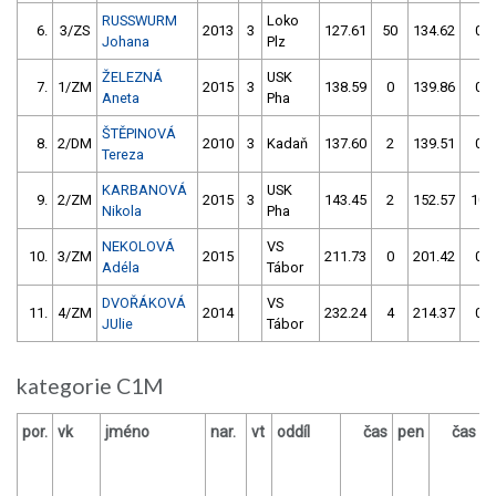
RUSSWURM
Loko
6.
3/ZS
2013
3
127.61
50
134.62
0
Johana
Plz
ŽELEZNÁ
USK
7.
1/ZM
2015
3
138.59
0
139.86
0
Aneta
Pha
ŠTĚPINOVÁ
8.
2/DM
2010
3
Kadaň
137.60
2
139.51
0
Tereza
KARBANOVÁ
USK
9.
2/ZM
2015
3
143.45
2
152.57
10
Nikola
Pha
NEKOLOVÁ
VS
10.
3/ZM
2015
211.73
0
201.42
0
Adéla
Tábor
DVOŘÁKOVÁ
VS
11.
4/ZM
2014
232.24
4
214.37
0
JUlie
Tábor
kategorie C1M
por.
vk
jméno
nar.
vt
oddíl
čas
pen
čas
p