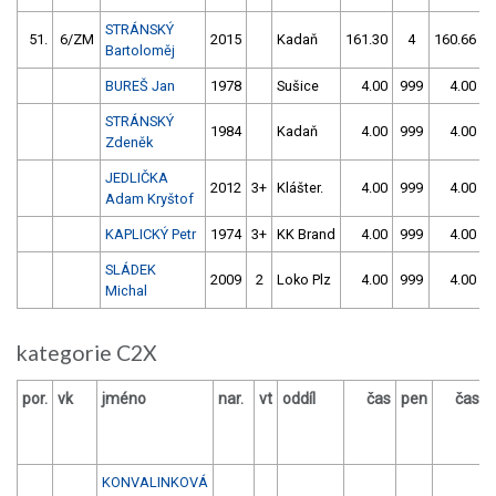
STRÁNSKÝ
51.
6/ZM
2015
Kadaň
161.30
4
160.66
Bartoloměj
BUREŠ Jan
1978
Sušice
4.00
999
4.00
9
STRÁNSKÝ
1984
Kadaň
4.00
999
4.00
9
Zdeněk
JEDLIČKA
2012
3+
Klášter.
4.00
999
4.00
9
Adam Kryštof
KAPLICKÝ Petr
1974
3+
KK Brand
4.00
999
4.00
9
SLÁDEK
2009
2
Loko Plz
4.00
999
4.00
9
Michal
kategorie C2X
por.
vk
jméno
nar.
vt
oddíl
čas
pen
čas
KONVALINKOVÁ