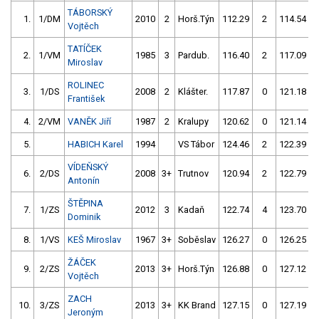
TÁBORSKÝ
1.
1/DM
2010
2
Horš.Týn
112.29
2
114.54
Vojtěch
TATÍČEK
2.
1/VM
1985
3
Pardub.
116.40
2
117.09
Miroslav
ROLINEC
3.
1/DS
2008
2
Klášter.
117.87
0
121.18
František
4.
2/VM
VANĚK Jiří
1987
2
Kralupy
120.62
0
121.14
5.
HABICH Karel
1994
VS Tábor
124.46
2
122.39
VÍDEŇSKÝ
6.
2/DS
2008
3+
Trutnov
120.94
2
122.79
Antonín
ŠTĚPINA
7.
1/ZS
2012
3
Kadaň
122.74
4
123.70
Dominik
8.
1/VS
KEŠ Miroslav
1967
3+
Soběslav
126.27
0
126.25
ŽÁČEK
9.
2/ZS
2013
3+
Horš.Týn
126.88
0
127.12
Vojtěch
ZACH
10.
3/ZS
2013
3+
KK Brand
127.15
0
127.19
Jeroným