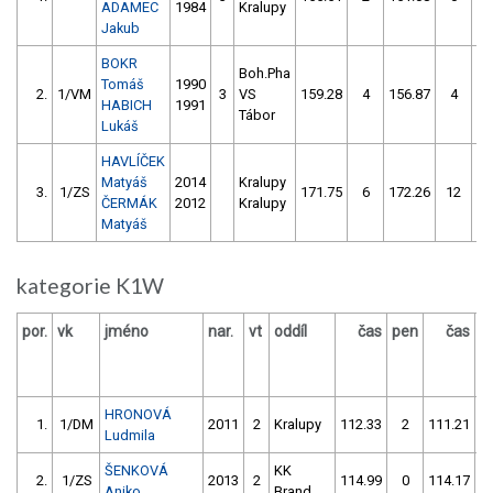
ADAMEC
1984
Kralupy
Jakub
BOKR
Boh.Pha
Tomáš
1990
2.
1/VM
3
VS
159.28
4
156.87
4
HABICH
1991
Tábor
Lukáš
HAVLÍČEK
Matyáš
2014
Kralupy
3.
1/ZS
171.75
6
172.26
12
ČERMÁK
2012
Kralupy
Matyáš
kategorie K1W
por.
vk
jméno
nar.
vt
oddíl
čas
pen
čas
p
HRONOVÁ
1.
1/DM
2011
2
Kralupy
112.33
2
111.21
Ludmila
ŠENKOVÁ
KK
2.
1/ZS
2013
2
114.99
0
114.17
Aniko
Brand