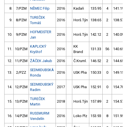
8.
7/PZM
NĚMEC Filip
2016
Kadaň
135.95
4
141.19
TUREČEK
9.
8/PZM
2016
Horš.Týn
138.65
2
138.57
Tomáš
HOFMEISTER
10.
9/PZM
2016
Horš.Týn
142.12
2
140.09
Jan
KAPLICKÝ
KK
11.
10/PZM
2016
131.33
56
140.65
Kryštof
Brand
12.
11/PZM
ŽÁČEK Jakub
2016
Č.Kruml.
146.52
2
144.65
SEDMIDUBSKÁ
13.
2/PZZ
2016
USK Pha
150.33
0
149.15
Ronda
SEDMIDUBSKÝ
14.
12/PZM
2017
USK Pha
152.91
0
154.70
Radim
TUREČEK
15.
13/PZM
2018
Horš.Týn
157.89
2
154.57
Martin
RUSSWURM
16.
14/PZM
2016
Loko Plz
153.93
8
151.95
Vendelín