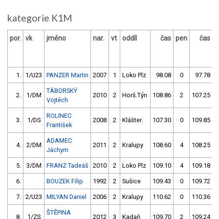
kategorie K1M
por.
vk
jméno
nar.
vt
oddíl
čas
pen
čas
p
1.
1/U23
PANZER Martin
2007
1
Loko Plz
98.08
0
97.78
TÁBORSKÝ
2.
1/DM
2010
2
Horš.Týn
108.86
2
107.25
Vojtěch
ROLINEC
3.
1/DS
2008
2
Klášter.
107.30
0
109.85
František
ADAMEC
4.
2/DM
2011
2
Kralupy
108.60
4
108.25
Jáchym
5.
3/DM
FRANZ Tadeáš
2010
2
Loko Plz
109.10
4
109.18
6.
BOUZEK Filip
1992
2
Sušice
109.43
0
109.72
7.
2/U23
MILYAN Daniel
2006
2
Kralupy
110.62
0
110.36
ŠTĚPINA
8.
1/ZS
2012
3
Kadaň
109.70
2
109.24