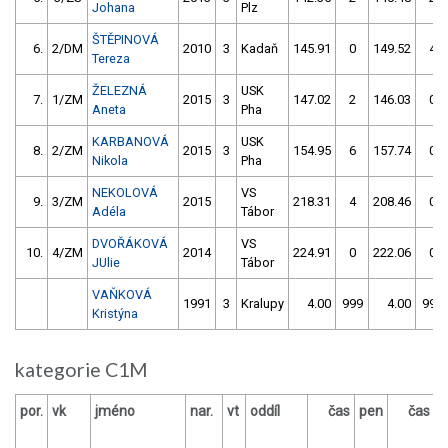
Johana
Plz
ŠTĚPINOVÁ
6.
2/DM
2010
3
Kadaň
145.91
0
149.52
4
Tereza
ŽELEZNÁ
USK
7.
1/ZM
2015
3
147.02
2
146.03
0
Aneta
Pha
KARBANOVÁ
USK
8.
2/ZM
2015
3
154.95
6
157.74
0
Nikola
Pha
NEKOLOVÁ
VS
9.
3/ZM
2015
218.31
4
208.46
0
Adéla
Tábor
DVOŘÁKOVÁ
VS
10.
4/ZM
2014
224.91
0
222.06
0
JUlie
Tábor
VAŇKOVÁ
1991
3
Kralupy
4.00
999
4.00
999
Kristýna
kategorie C1M
por.
vk
jméno
nar.
vt
oddíl
čas
pen
čas
p