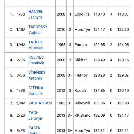
HANZEL
1.
1/DS
2008
1
Loko Plz
110.40
4
110.83
Jáchym
TÁBORSKÝ
2.
1/DM
2010
2
Horš.Týn
121.17
0
122.20
Vojtěch
TATÍČEK
3.
1/VM
1985
3
Pardub.
121.85
2
124.05
Miroslav
ROLINEC
4.
2/DS
2008
2
Klášter.
126.49
4
128.16
František
VÍDEŇSKÝ
5.
3/DS
2008
3+
Trutnov
128.28
2
129.02
Antonín
ŠTĚPINA
6.
1/ZS
2012
3
Kadaň
131.86
0
129.19
Dominik
7.
2/VM
VÁCHA Viktor
1985
3+
Rakovník
131.65
0
131.98
ZACH
8.
2/ZS
2013
3+
KK Brand
132.09
0
131.17
Jeroným
ŽÁČEK
9.
3/ZS
2013
3+
Horš.Týn
132.32
0
132.11
Vojtěch