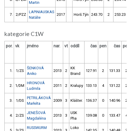
Martin
LAPINIAUSKAS
7.
2/PZZ
2017
Horš.Týn
243.70
2
253.23
Natálie
kategorie C1W
por.
vk
jméno
nar.
vt
oddíl
čas
pen
čas
pen
ŠENKOVÁ
KK
1.
1/ZS
2013
2
127.91
2
131.33
2
Aniko
Brand
HRONOVÁ
2.
1/DM
2011
2
Kralupy
133.13
4
131.22
2
Ludmila
PETRILÁKOVÁ
3.
1/DS
2009
3
Klášter.
136.37
0
140.96
2
Markéta
JENEŠOVÁ
USK
4.
2/ZS
2013
3
139.08
0
133.47
4
Magdaléna
Pha
RUSSWURM
Loko
5.
3/ZS
2013
3
142.35
2
140.48
2