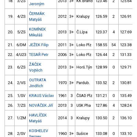
18.
3/ZS
2013
3+
KK Brand
123.46
2
125.64
Jeroným
ČERMÁK
19.
4/ZS
2012
3+
Kralupy
126.59
2
126.91
Matyáš
KOMÍNEK
20.
5/ZS
2013
3+
Č.Lípa
123.37
4
127.69
Mikuláš
21.
6/DM
JEŽEK Filip
2011
3+
Loko Plz
158.55
54
123.38
22.
4/U23
TESAŘ Petr
2006
3+
Loko Plz
126.44
2
131.33
ŽÁČEK
23.
6/ZS
2013
3+
Horš.Týn
128.99
0
129.71
Vojtěch
OUTRATA
24.
2/VS
1970
3+
Pardub.
133.52
2
130.81
Jindřich
25.
1/SV
KRAUS Václav
1961
3
ČSAD Plz
131.21
0
135.49
26.
7/ZS
NOVÁČEK Jiří
2013
3
USK Pha
127.86
4
128.24
HAVLÍČEK
27.
1/ZM
2014
3
Kralupy
130.50
2
136.10
Matyáš
KOSHELEV
28.
2/SV
1960
3+
Sušice
133.08
0
133.10
Sergey