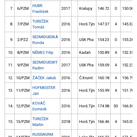
HUBR
7.
6/PZM
2017
Kralupy
146.72
0
150.06
František
TUREČEK
8.
7/PZM
2016
Horš.Týn
147.37
4
145.32
Tomáš
SEDMIDUBSKÁ
9.
2/PZZ
2016
USK Pha
154.23
0
155.28
Ronda
10.
8/PZM
NĚMEC Filip
2016
Kadaň
150.89
4
152.35
SEDMIDUBSKÝ
11.
9/PZM
2017
USK Pha
159.09
4
152.23
Radim
12.
10/PZM
ŽÁČEK Jakub
2016
Č.Kruml.
160.18
4
156.79
HOFMEISTER
13.
11/PZM
2016
Horš.Týn
155.99
4
151.76
Jan
KOVÁČ
14.
12/PZM
2016
Horš.Týn
174.98
50
166.30
Dominik
TUREČEK
15.
13/PZM
2018
Horš.Týn
166.46
4
165.03
Martin
RUSSWURM