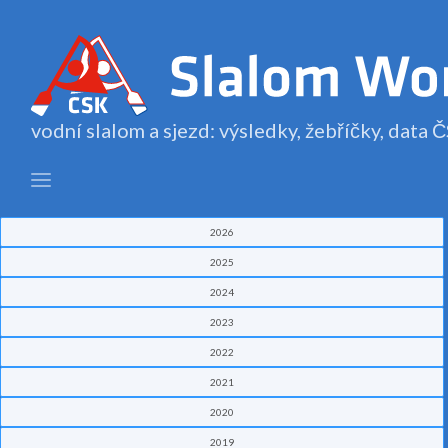
vodní slalom a sjezd: výsledky, žebříčky, data
2026
2025
2024
2023
2022
2021
2020
2019