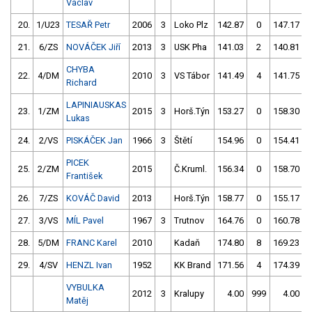
Václav
20.
1/U23
TESAŘ Petr
2006
3
Loko Plz
142.87
0
147.17
21.
6/ZS
NOVÁČEK Jiří
2013
3
USK Pha
141.03
2
140.81
CHYBA
22.
4/DM
2010
3
VS Tábor
141.49
4
141.75
Richard
LAPINIAUSKAS
23.
1/ZM
2015
3
Horš.Týn
153.27
0
158.30
Lukas
24.
2/VS
PISKÁČEK Jan
1966
3
Štětí
154.96
0
154.41
PICEK
25.
2/ZM
2015
Č.Kruml.
156.34
0
158.70
František
26.
7/ZS
KOVÁČ David
2013
Horš.Týn
158.77
0
155.17
27.
3/VS
MÍL Pavel
1967
3
Trutnov
164.76
0
160.78
28.
5/DM
FRANC Karel
2010
Kadaň
174.80
8
169.23
29.
4/SV
HENZL Ivan
1952
KK Brand
171.56
4
174.39
VYBULKA
2012
3
Kralupy
4.00
999
4.00
9
Matěj