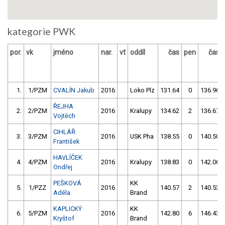
kategorie PWK
por.
vk
jméno
nar.
vt
oddíl
čas
pen
čas
1.
1/PZM
CVALÍN Jakub
2016
Loko Plz
131.64
0
136.96
ŘEJHA
2.
2/PZM
2016
Kralupy
134.62
2
136.67
Vojtěch
CIHLÁŘ
3.
3/PZM
2016
USK Pha
138.55
0
140.50
František
HAVLÍČEK
4.
4/PZM
2016
Kralupy
138.83
0
142.06
Ondřej
PEŠKOVÁ
KK
5.
1/PZZ
2016
140.57
2
140.53
Adéla
Brand
KAPLICKÝ
KK
6.
5/PZM
2016
142.80
6
146.43
Kryštof
Brand