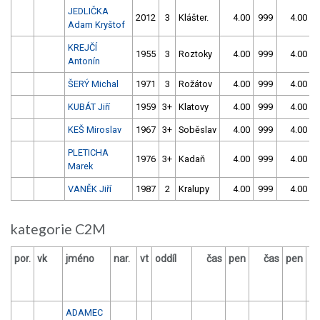
JEDLIČKA
2012
3
Klášter.
4.00
999
4.00
9
Adam Kryštof
KREJČÍ
1955
3
Roztoky
4.00
999
4.00
9
Antonín
ŠERÝ Michal
1971
3
Rožátov
4.00
999
4.00
9
KUBÁT Jiří
1959
3+
Klatovy
4.00
999
4.00
9
KEŠ Miroslav
1967
3+
Soběslav
4.00
999
4.00
9
PLETICHA
1976
3+
Kadaň
4.00
999
4.00
9
Marek
VANĚK Jiří
1987
2
Kralupy
4.00
999
4.00
9
kategorie C2M
por.
vk
jméno
nar.
vt
oddíl
čas
pen
čas
pen
vý
ADAMEC