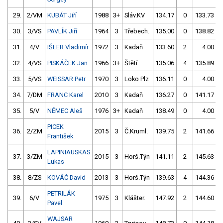
29.
2/VM
KUBÁT Jiří
1988
3+
Sláv.KV
134.17
0
133.73
30.
3/VS
PAVLÍK Jiří
1964
3
Třebech.
135.00
0
138.82
31.
4/V
IŠLER Vladimír
1972
3
Kadaň
133.60
2
4.00
9
32.
4/VS
PISKÁČEK Jan
1966
3+
Štětí
135.06
4
135.89
33.
5/VS
WEISSAR Petr
1970
3
Loko Plz
136.11
0
4.00
9
34.
7/DM
FRANC Karel
2010
3
Kadaň
136.27
0
141.17
35.
5/V
NĚMEC Aleš
1976
3+
Kadaň
138.49
0
4.00
9
PICEK
36.
2/ZM
2015
3
Č.Kruml.
139.75
2
141.66
František
LAPINIAUSKAS
37.
3/ZM
2015
3
Horš.Týn
141.11
2
145.63
Lukas
38.
8/ZS
KOVÁČ David
2013
3
Horš.Týn
139.63
4
144.36
PETRILÁK
39.
6/V
1975
3
Klášter.
147.92
2
144.60
Pavel
WAJSAR