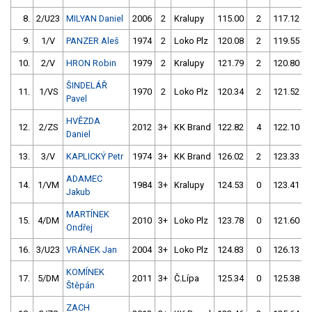
8.
2/U23
MILYAN Daniel
2006
2
Kralupy
115.00
2
117.12
9.
1/V
PANZER Aleš
1974
2
Loko Plz
120.08
2
119.55
10.
2/V
HRON Robin
1979
2
Kralupy
121.79
2
120.80
ŠINDELÁŘ
11.
1/VS
1970
2
Loko Plz
120.34
2
121.52
Pavel
HVĚZDA
12.
2/ZS
2012
3+
KK Brand
122.82
4
122.10
Daniel
13.
3/V
KAPLICKÝ Petr
1974
3+
KK Brand
126.02
2
123.33
ADAMEC
14.
1/VM
1984
3+
Kralupy
124.53
0
123.41
Jakub
MARTÍNEK
15.
4/DM
2010
3+
Loko Plz
123.78
0
121.60
Ondřej
16.
3/U23
VRÁNEK Jan
2004
3+
Loko Plz
124.83
0
126.13
KOMÍNEK
17.
5/DM
2011
3+
Č.Lípa
125.34
0
125.38
Štěpán
ZACH