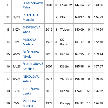
BROTÁNKOVÁ
11.
2001
3
Loko Plz
142.54
2
143.26
Petra
PRANJALA
12.
2/DS
9
IND
168.37
0
146.79
Pranjala
SNOPEKOVÁ
13.
3/ZM
2015
3
Třebech.
150.09
0
149.59
Anna
PEŠKOVÁ
KK
14.
1/V
1978
3
153.17
0
152.48
Martina
Brand
ŠTĚPINOVÁ
15.
4/ZM
2015
3
Kadaň
167.95
2
189.44
Nikola
ŠINDELÁŘOVÁ
16.
1/U23
2007
Klášter.
185.98
6
167.67
1
Kateřina
NEKOLOVÁ
17.
5/ZM
2015
VS Tábor
195.18
0
176.20
Adéla
TUROŇOVÁ
18.
5/ZS
2013
Kadaň
174.81
56
176.22
Lenka
VYBULKA
19.
2/V
1977
Kralupy
194.92
10
176.38
Monika