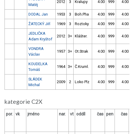
2012
3
Kralupy
4.00
999
4.00
9
Matěj
DODAL Jan
1953
3
Boh.Pha
4.00
999
4.00
9
ŽATECKÝ Jiří
1969
3
Roztoky
4.00
999
4.00
9
JEDLIČKA
2012
3+
Klášter.
4.00
999
4.00
9
Adam Kryštof
VONDRA
1957
3+
Ot.Strak
4.00
999
4.00
9
Václav
KOUDELKA
1964
3+
Č.Kruml.
4.00
999
4.00
9
Tomáš
SLÁDEK
2009
2
Loko Plz
4.00
999
4.00
9
Michal
kategorie C2X
por.
vk
jméno
nar.
vt
oddíl
čas
pen
čas
p