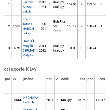
Jáchym
2011
Kralupy
1.
3
159.08
2
153.46
0
ADAMEC
1984
Kralupy
Jakub
BOKR
Boh.Pha
Tomáš
1990
2.
1/VM
3
VS
165.12
2
158.74
4
HABICH
1991
Tábor
Lukáš
HAVLÍČEK
Matyáš
2014
Kralupy
3.
1/ZS
181.03
10
178.74
6
ČERMÁK
2012
Kralupy
Matyáš
kategorie K1W
por.
vk
jméno
nar.
vt
oddíl
čas
pen
čas
p
HRONOVÁ
1.
1/DM
2011
2
Kralupy
116.95
0
117.37
Ludmila