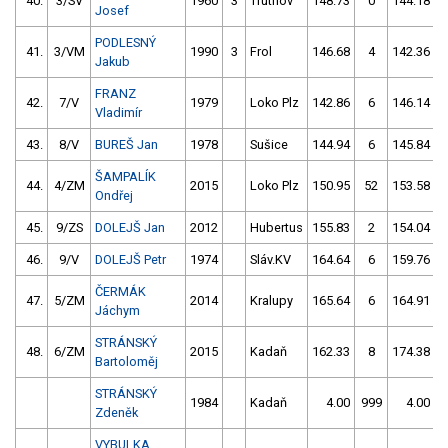
40.
3/SV
1960
3
Trutnov
148.73
0
144.18
Josef
PODLESNÝ
41.
3/VM
1990
3
Frol
146.68
4
142.36
Jakub
FRANZ
42.
7/V
1979
Loko Plz
142.86
6
146.14
Vladimír
43.
8/V
BUREŠ Jan
1978
Sušice
144.94
6
145.84
ŠAMPALÍK
44.
4/ZM
2015
Loko Plz
150.95
52
153.58
Ondřej
45.
9/ZS
DOLEJŠ Jan
2012
Hubertus
155.83
2
154.04
46.
9/V
DOLEJŠ Petr
1974
Sláv.KV
164.64
6
159.76
ČERMÁK
47.
5/ZM
2014
Kralupy
165.64
6
164.91
Jáchym
STRÁNSKÝ
48.
6/ZM
2015
Kadaň
162.33
8
174.38
Bartoloměj
STRÁNSKÝ
1984
Kadaň
4.00
999
4.00
9
Zdeněk
VYBULKA