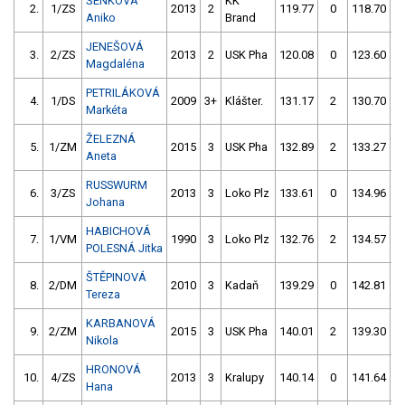
ŠENKOVÁ
KK
2.
1/ZS
2013
2
119.77
0
118.70
Aniko
Brand
JENEŠOVÁ
3.
2/ZS
2013
2
USK Pha
120.08
0
123.60
Magdaléna
PETRILÁKOVÁ
4.
1/DS
2009
3+
Klášter.
131.17
2
130.70
Markéta
ŽELEZNÁ
5.
1/ZM
2015
3
USK Pha
132.89
2
133.27
Aneta
RUSSWURM
6.
3/ZS
2013
3
Loko Plz
133.61
0
134.96
Johana
HABICHOVÁ
7.
1/VM
1990
3
Loko Plz
132.76
2
134.57
POLESNÁ Jitka
ŠTĚPINOVÁ
8.
2/DM
2010
3
Kadaň
139.29
0
142.81
Tereza
KARBANOVÁ
9.
2/ZM
2015
3
USK Pha
140.01
2
139.30
Nikola
HRONOVÁ
10.
4/ZS
2013
3
Kralupy
140.14
0
141.64
Hana