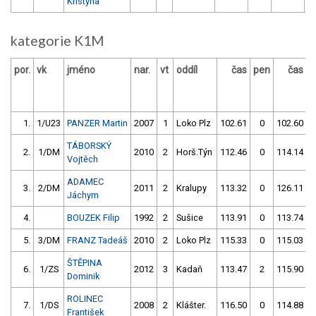
Kristýna
kategorie K1M
por.
vk
jméno
nar.
vt
oddíl
čas
pen
čas
p
1.
1/U23
PANZER Martin
2007
1
Loko Plz
102.61
0
102.60
TÁBORSKÝ
2.
1/DM
2010
2
Horš.Týn
112.46
0
114.14
Vojtěch
ADAMEC
3.
2/DM
2011
2
Kralupy
113.32
0
126.11
Jáchym
4.
BOUZEK Filip
1992
2
Sušice
113.91
0
113.74
5.
3/DM
FRANZ Tadeáš
2010
2
Loko Plz
115.33
0
115.03
ŠTĚPINA
6.
1/ZS
2012
3
Kadaň
113.47
2
115.90
Dominik
ROLINEC
7.
1/DS
2008
2
Klášter.
116.50
0
114.88
František