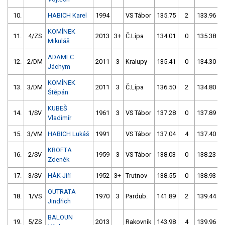
10.
HABICH Karel
1994
VS Tábor
135.75
2
133.96
KOMÍNEK
11.
4/ZS
2013
3+
Č.Lípa
134.01
0
135.38
Mikuláš
ADAMEC
12.
2/DM
2011
3
Kralupy
135.41
0
134.30
Jáchym
KOMÍNEK
13.
3/DM
2011
3
Č.Lípa
136.50
2
134.80
Štěpán
KUBEŠ
14.
1/SV
1961
3
VS Tábor
137.28
0
137.89
Vladimír
15.
3/VM
HABICH Lukáš
1991
VS Tábor
137.04
4
137.40
KROFTA
16.
2/SV
1959
3
VS Tábor
138.03
0
138.23
Zdeněk
17.
3/SV
HÁK Jiří
1952
3+
Trutnov
138.55
0
138.93
OUTRATA
18.
1/VS
1970
3
Pardub.
141.89
2
139.44
Jindřich
BALOUN
19.
5/ZS
2013
Rakovník
143.98
4
139.96