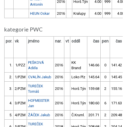
2016
Horš.Týn
4.00
999
4.00
Antonín
HEUN Oskar
2016
Kralupy
4.00
999
4.00
kategorie PWC
por.
vk
jméno
nar.
vt
oddíl
čas
pen
čas
p
PEŠKOVÁ
KK
1.
1/PZZ
2016
146.66
0
141.42
Adéla
Brand
2.
1/PZM
CVALÍN Jakub
2016
Loko Plz
145.64
0
145.45
TUREČEK
3.
2/PZM
2016
Horš.Týn
159.68
2
155.16
Tomáš
HOFMEISTER
4.
3/PZM
2016
Horš.Týn
180.60
6
171.63
Jan
5.
4/PZM
ŽÁČEK Jakub
2016
Č.Kruml.
201.71
2
209.48
TUREČEK
6.
5/PZM
2018
Horš.Týn
208.68
2
204.14