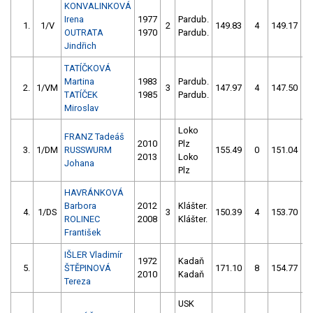
KONVALINKOVÁ
Irena
1977
Pardub.
1.
1/V
2
149.83
4
149.17
OUTRATA
1970
Pardub.
Jindřich
TATÍČKOVÁ
Martina
1983
Pardub.
2.
1/VM
3
147.97
4
147.50
TATÍČEK
1985
Pardub.
Miroslav
Loko
FRANZ Tadeáš
2010
Plz
3.
1/DM
RUSSWURM
155.49
0
151.04
2013
Loko
Johana
Plz
HAVRÁNKOVÁ
Barbora
2012
Klášter.
4.
1/DS
3
150.39
4
153.70
ROLINEC
2008
Klášter.
František
IŠLER Vladimír
1972
Kadaň
5.
ŠTĚPINOVÁ
171.10
8
154.77
2010
Kadaň
Tereza
USK