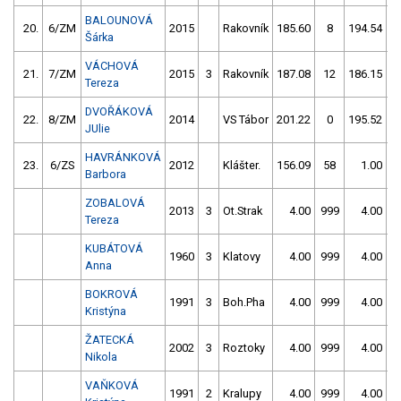
BALOUNOVÁ
20.
6/ZM
2015
Rakovník
185.60
8
194.54
Šárka
VÁCHOVÁ
21.
7/ZM
2015
3
Rakovník
187.08
12
186.15
Tereza
DVOŘÁKOVÁ
22.
8/ZM
2014
VS Tábor
201.22
0
195.52
JUlie
HAVRÁNKOVÁ
23.
6/ZS
2012
Klášter.
156.09
58
1.00
9
Barbora
ZOBALOVÁ
2013
3
Ot.Strak
4.00
999
4.00
9
Tereza
KUBÁTOVÁ
1960
3
Klatovy
4.00
999
4.00
9
Anna
BOKROVÁ
1991
3
Boh.Pha
4.00
999
4.00
9
Kristýna
ŽATECKÁ
2002
3
Roztoky
4.00
999
4.00
9
Nikola
VAŇKOVÁ
1991
2
Kralupy
4.00
999
4.00
9