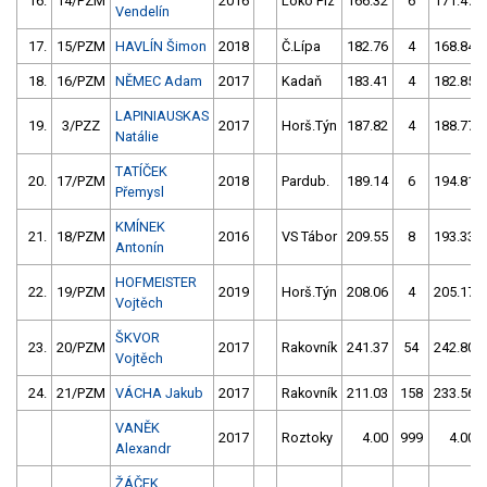
16.
14/PZM
2016
Loko Plz
166.32
6
171.47
Vendelín
17.
15/PZM
HAVLÍN Šimon
2018
Č.Lípa
182.76
4
168.84
18.
16/PZM
NĚMEC Adam
2017
Kadaň
183.41
4
182.85
LAPINIAUSKAS
19.
3/PZZ
2017
Horš.Týn
187.82
4
188.77
Natálie
TATÍČEK
20.
17/PZM
2018
Pardub.
189.14
6
194.81
Přemysl
KMÍNEK
21.
18/PZM
2016
VS Tábor
209.55
8
193.33
Antonín
HOFMEISTER
22.
19/PZM
2019
Horš.Týn
208.06
4
205.17
Vojtěch
ŠKVOR
23.
20/PZM
2017
Rakovník
241.37
54
242.80
Vojtěch
24.
21/PZM
VÁCHA Jakub
2017
Rakovník
211.03
158
233.56
VANĚK
2017
Roztoky
4.00
999
4.00
Alexandr
ŽÁČEK