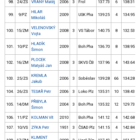
98.
24/ZS
VRANÝ Matěj
2006
3
Frol
137.73
6
138.31
HILAR
99.
9/PZ
2009
USK Pha
139.25
4
134.95
Mikoláš
VELENOVSKÝ
100.
15/ZM
2008
3
VS Tábor
140.75
8
132.53
Vojta
HLADÍK
101.
10/PZ
2009
Boh.Pha
136.70
8
138.95
Šimon
PLOCEK
102.
16/ZM
2008
3
SKVS ČB
137.96
4
143.64
Matyáš Jan
KREMLA
103.
25/ZS
2006
3
Soběslav
139.28
66
134.28
Jakub
104.
26/ZS
TESAŘ Petr
2006
3
Loko Plz
135.31
10
138.43
PŘIBYLA
105.
14/DM
2004
3
Boh.Pha
135.32
12
129.73
Šimon
106.
11/PZ
KOLMAN Vít
2010
Boh.Pha
141.12
4
142.68
107.
10/VS
ZÝKA Petr
1951
3
ČSAD Plz
141.15
4
142.84
KLIMENT