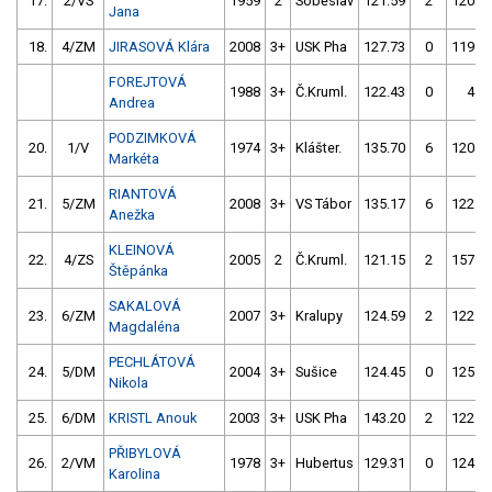
17.
2/VS
1959
2
Soběslav
121.59
2
120.3
Jana
18.
4/ZM
JIRASOVÁ Klára
2008
3+
USK Pha
127.73
0
119.3
FOREJTOVÁ
1988
3+
Č.Kruml.
122.43
0
4.0
Andrea
PODZIMKOVÁ
20.
1/V
1974
3+
Klášter.
135.70
6
120.4
Markéta
RIANTOVÁ
21.
5/ZM
2008
3+
VS Tábor
135.17
6
122.7
Anežka
KLEINOVÁ
22.
4/ZS
2005
2
Č.Kruml.
121.15
2
157.5
Štěpánka
SAKALOVÁ
23.
6/ZM
2007
3+
Kralupy
124.59
2
122.3
Magdaléna
PECHLÁTOVÁ
24.
5/DM
2004
3+
Sušice
124.45
0
125.9
Nikola
25.
6/DM
KRISTL Anouk
2003
3+
USK Pha
143.20
2
122.8
PŘIBYLOVÁ
26.
2/VM
1978
3+
Hubertus
129.31
0
124.3
Karolina