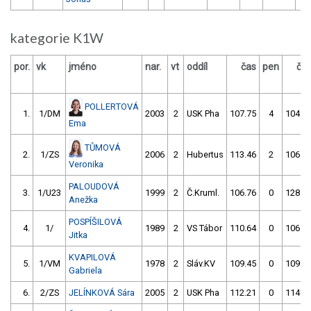
kategorie K1W
por.
vk
jméno
nar.
vt
oddíl
čas
pen
ča
POLLERTOVÁ
1.
1/DM
2003
2
USK Pha
107.75
4
104.5
Ema
TŮMOVÁ
2.
1/ZS
2006
2
Hubertus
113.46
2
106.2
Veronika
PALOUDOVÁ
3.
1/U23
1999
2
Č.Kruml.
106.76
0
128.4
Anežka
POSPÍŠILOVÁ
4.
1/
1989
2
VS Tábor
110.64
0
106.6
Jitka
KVAPILOVÁ
5.
1/VM
1978
2
Sláv.KV
109.45
0
109.7
Gabriela
6.
2/ZS
JELÍNKOVÁ Sára
2005
2
USK Pha
112.21
0
114.6