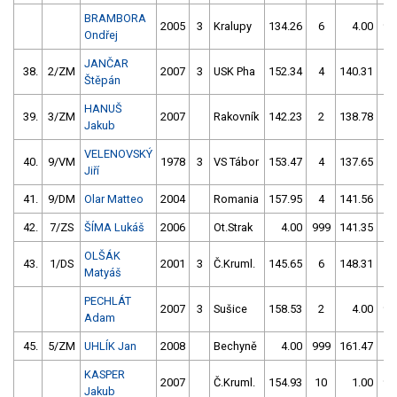
BRAMBORA
2005
3
Kralupy
134.26
6
4.00
99
Ondřej
JANČAR
38.
2/ZM
2007
3
USK Pha
152.34
4
140.31
0
Štěpán
HANUŠ
39.
3/ZM
2007
Rakovník
142.23
2
138.78
2
Jakub
VELENOVSKÝ
40.
9/VM
1978
3
VS Tábor
153.47
4
137.65
4
Jiří
41.
9/DM
Olar Matteo
2004
Romania
157.95
4
141.56
2
42.
7/ZS
ŠÍMA Lukáš
2006
Ot.Strak
4.00
999
141.35
4
OLŠÁK
43.
1/DS
2001
3
Č.Kruml.
145.65
6
148.31
0
Matyáš
PECHLÁT
2007
3
Sušice
158.53
2
4.00
99
Adam
45.
5/ZM
UHLÍK Jan
2008
Bechyně
4.00
999
161.47
2
KASPER
2007
Č.Kruml.
154.93
10
1.00
99
Jakub