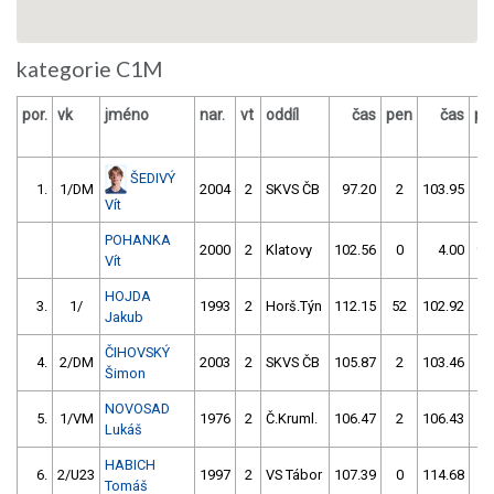
kategorie C1M
por.
vk
jméno
nar.
vt
oddíl
čas
pen
čas
pe
ŠEDIVÝ
1.
1/DM
2004
2
SKVS ČB
97.20
2
103.95
2
Vít
POHANKA
2000
2
Klatovy
102.56
0
4.00
99
Vít
HOJDA
3.
1/
1993
2
Horš.Týn
112.15
52
102.92
0
Jakub
ČIHOVSKÝ
4.
2/DM
2003
2
SKVS ČB
105.87
2
103.46
2
Šimon
NOVOSAD
5.
1/VM
1976
2
Č.Kruml.
106.47
2
106.43
0
Lukáš
HABICH
6.
2/U23
1997
2
VS Tábor
107.39
0
114.68
0
Tomáš