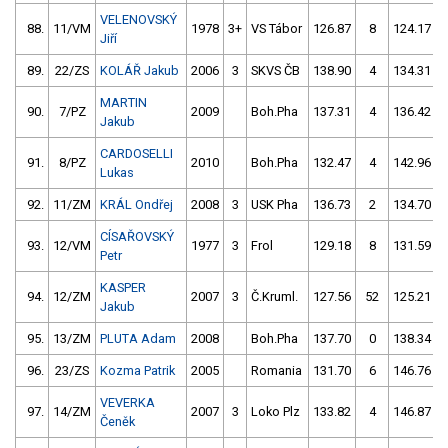
VELENOVSKÝ
88.
11/VM
1978
3+
VS Tábor
126.87
8
124.17
Jiří
89.
22/ZS
KOLÁŘ Jakub
2006
3
SKVS ČB
138.90
4
134.31
MARTIN
90.
7/PZ
2009
Boh.Pha
137.31
4
136.42
Jakub
CARDOSELLI
91.
8/PZ
2010
Boh.Pha
132.47
4
142.96
Lukas
92.
11/ZM
KRÁL Ondřej
2008
3
USK Pha
136.73
2
134.70
CÍSAŘOVSKÝ
93.
12/VM
1977
3
Frol
129.18
8
131.59
Petr
KASPER
94.
12/ZM
2007
3
Č.Kruml.
127.56
52
125.21
Jakub
95.
13/ZM
PLUTA Adam
2008
Boh.Pha
137.70
0
138.34
96.
23/ZS
Kozma Patrik
2005
Romania
131.70
6
146.76
VEVERKA
97.
14/ZM
2007
3
Loko Plz
133.82
4
146.87
Čeněk