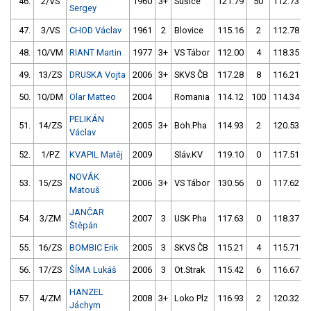
46.
2/VS
1960
3+
Sušice
121.79
50
112.73
Sergey
47.
3/VS
CHOD Václav
1961
2
Blovice
115.16
2
112.78
48.
10/VM
RIANT Martin
1977
3+
VS Tábor
112.00
4
118.35
49.
13/ZS
DRUSKA Vojta
2006
3+
SKVS ČB
117.28
8
116.21
50.
10/DM
Olar Matteo
2004
Romania
114.12
100
114.34
PELIKÁN
51.
14/ZS
2005
3+
Boh.Pha
114.93
2
120.53
Václav
52.
1/PZ
KVAPIL Matěj
2009
Sláv.KV
119.10
0
117.51
NOVÁK
53.
15/ZS
2006
3+
VS Tábor
130.56
0
117.62
Matouš
JANČAR
54.
3/ZM
2007
3
USK Pha
117.63
0
118.37
Štěpán
55.
16/ZS
BOMBIC Erik
2005
3
SKVS ČB
115.21
4
115.71
56.
17/ZS
ŠÍMA Lukáš
2006
3
Ot.Strak
115.42
6
116.67
HANZEL
57.
4/ZM
2008
3+
Loko Plz
116.93
2
120.32
Jáchym