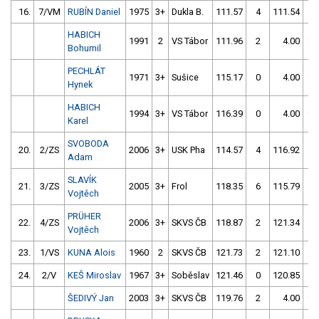
16.
7/VM
RUBÍN Daniel
1975
3+
Dukla B.
111.57
4
111.54
2
HABICH
1991
2
VS Tábor
111.96
2
4.00
99
Bohumil
PECHLÁT
1971
3+
Sušice
115.17
0
4.00
99
Hynek
HABICH
1994
3+
VS Tábor
116.39
0
4.00
99
Karel
SVOBODA
20.
2/ZS
2006
3+
USK Pha
114.57
4
116.92
2
Adam
SLAVÍK
21.
3/ZS
2005
3+
Frol
118.35
6
115.79
4
Vojtěch
PRÜHER
22.
4/ZS
2006
3+
SKVS ČB
118.87
2
121.34
2
Vojtěch
23.
1/VS
KUNA Alois
1960
2
SKVS ČB
121.73
2
121.10
0
24.
2/V
KEŠ Miroslav
1967
3+
Soběslav
121.46
0
120.85
2
ŠEDIVÝ Jan
2003
3+
SKVS ČB
119.76
2
4.00
99