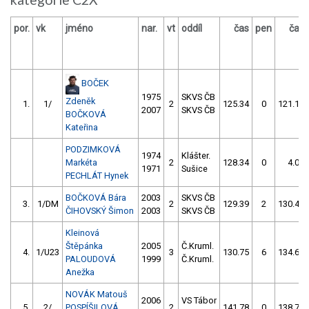
por.
vk
jméno
nar.
vt
oddíl
čas
pen
čas
BOČEK
1975
SKVS ČB
Zdeněk
1.
1/
2
125.34
0
121.17
2007
SKVS ČB
BOČKOVÁ
Kateřina
PODZIMKOVÁ
1974
Klášter.
Markéta
2
128.34
0
4.00
1971
Sušice
PECHLÁT Hynek
BOČKOVÁ Bára
2003
SKVS ČB
3.
1/DM
2
129.39
2
130.48
ČIHOVSKÝ Šimon
2003
SKVS ČB
Kleinová
Štěpánka
2005
Č.Kruml.
4.
1/U23
3
130.75
6
134.62
PALOUDOVÁ
1999
Č.Kruml.
Anežka
NOVÁK Matouš
2006
VS Tábor
5.
2/
POSPÍŠILOVÁ
2
141.78
0
138.73