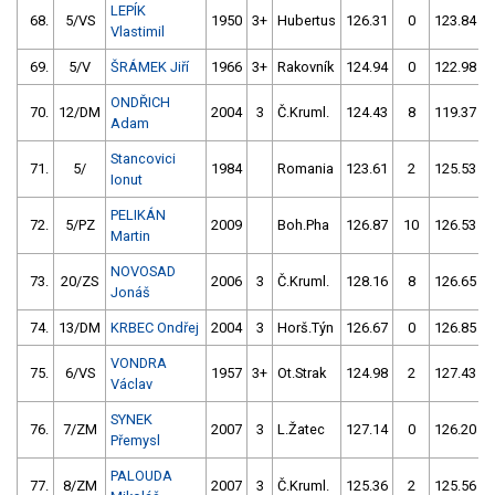
LEPÍK
68.
5/VS
1950
3+
Hubertus
126.31
0
123.84
Vlastimil
69.
5/V
ŠRÁMEK Jiří
1966
3+
Rakovník
124.94
0
122.98
ONDŘICH
70.
12/DM
2004
3
Č.Kruml.
124.43
8
119.37
Adam
Stancovici
71.
5/
1984
Romania
123.61
2
125.53
Ionut
PELIKÁN
72.
5/PZ
2009
Boh.Pha
126.87
10
126.53
Martin
NOVOSAD
73.
20/ZS
2006
3
Č.Kruml.
128.16
8
126.65
Jonáš
74.
13/DM
KRBEC Ondřej
2004
3
Horš.Týn
126.67
0
126.85
VONDRA
75.
6/VS
1957
3+
Ot.Strak
124.98
2
127.43
Václav
SYNEK
76.
7/ZM
2007
3
L.Žatec
127.14
0
126.20
Přemysl
PALOUDA
77.
8/ZM
2007
3
Č.Kruml.
125.36
2
125.56