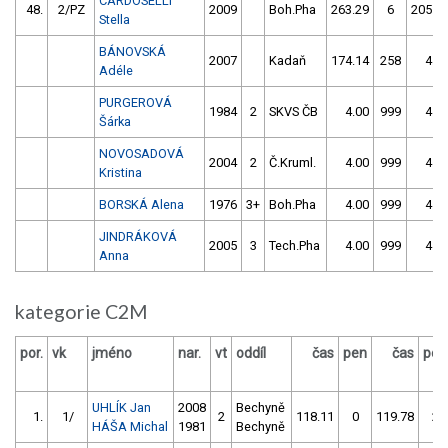
CARDOSELLI
48.
2/PZ
2009
Boh.Pha
263.29
6
205.1
Stella
BÁNOVSKÁ
2007
Kadaň
174.14
258
4.0
Adéle
PURGEROVÁ
1984
2
SKVS ČB
4.00
999
4.0
Šárka
NOVOSADOVÁ
2004
2
Č.Kruml.
4.00
999
4.0
Kristina
BORSKÁ Alena
1976
3+
Boh.Pha
4.00
999
4.0
JINDRÁKOVÁ
2005
3
Tech.Pha
4.00
999
4.0
Anna
kategorie C2M
por.
vk
jméno
nar.
vt
oddíl
čas
pen
čas
pen
UHLÍK Jan
2008
Bechyně
1.
1/
2
118.11
0
119.78
2
HÁŠA Michal
1981
Bechyně