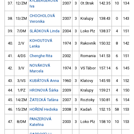
KYLBERGEROVÁ
37.
12/ZM
2007
3
Ot.Strak
142.35
10
134.2
Iva
CHOCHOLOVÁ
38.
13/ZM
2007
3
Kralupy
138.43
0
143.8
Veronika
39.
7/DM
SLÁDKOVÁ Linda
2004
3
Loko Plz
138.37
4
151.1
KOHOUTOVÁ
40.
2/V
1974
3
Rakovník
150.32
8
142.7
Lenka
41.
4/DS
Chenghe Rita
2002
Romania
141.53
6
151.1
NOVÁKOVÁ
42.
3/V
1974
3
VS Tábor
157.14
6
145.1
Marcela
43.
3/VS
KUBÁTOVÁ Anna
1960
3
Klatovy
145.93
4
152.6
44.
1/PZ
HRONOVÁ Šárka
2009
Kralupy
159.21
4
150.2
45.
14/ZM
ŽATECKÁ Taťána
2007
3
Roztoky
150.81
6
154.4
46.
15/ZM
HOŘENÍ Hedvika
2008
3
Kadaň
152.15
58
153.8
PANZEROVÁ
47.
8/DM
2003
3
Loko Plz
158.10
10
153.7
Kateřina