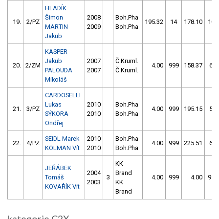
HLADÍK
Šimon
2008
Boh.Pha
19.
2/PZ
195.32
14
178.10
106
MARTIN
2009
Boh.Pha
Jakub
KASPER
Jakub
2007
Č.Kruml.
20.
2/ZM
4.00
999
158.37
60
PALOUDA
2007
Č.Kruml.
Mikoláš
CARDOSELLI
Lukas
2010
Boh.Pha
21.
3/PZ
4.00
999
195.15
58
SÝKORA
2010
Boh.Pha
Ondřej
SEIDL Marek
2010
Boh.Pha
22.
4/PZ
4.00
999
225.51
60
KOLMAN Vít
2010
Boh.Pha
KK
JEŘÁBEK
2004
Brand
Tomáš
3
4.00
999
4.00
999
2003
KK
KOVAŘÍK Vít
Brand
kategorie C2X