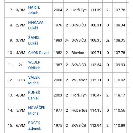
HARTL
7.
3/DM
2004
2
Horš.Týn
111.39
2
107.78
0
Jakub
PINKAVA
8.
2/VM
1976
2
SKVS ČB
108.31
0
108.34
0
Lukáš
ŠANDL
9.
3/VM
1983
3+
SKVS ČB
108.35
52
108.35
0
Lukáš
10.
4/VM
CHOD David
1982
2
Blovice
109.71
0
107.78
2
WEBER
11.
2/
1987
2
SKVS ČB
112.54
0
109.93
0
Oldřich
VÁLEK
12.
1/ZS
2006
2
VS Tábor
112.71
0
110.92
0
Michal
KUNEŠ
13.
4/DM
2003
2
Horš.Týn
110.47
2
118.17
0
Daniel
NOVÁČEK
14.
5/VM
1977
2
Hubertus
114.15
0
110.56
2
Michal
BOČEK
15.
6/VM
1975
2
SKVS ČB
112.94
2
110.89
2
Zdeněk