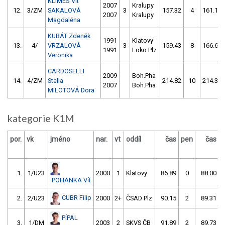
KLIMEŠ Vít
2007
Kralupy
12.
3/ZM
SAKALOVÁ
3
157.32
4
161.10
2007
Kralupy
Magdaléna
KUBÁT Zdeněk
1991
Klatovy
13.
4/
VRZALOVÁ
3
159.43
8
166.65
1991
Loko Plz
Veronika
CARDOSELLI
2009
Boh.Pha
14.
4/ZM
Stella
214.82
10
214.31
2007
Boh.Pha
MILOTOVÁ Dora
kategorie K1M
por.
vk
jméno
nar.
vt
oddíl
čas
pen
čas
p
1.
1/U23
2000
1
Klatovy
86.89
0
88.00
POHANKA Vít
CUBR Filip
2.
2/U23
2000
2+
ČSAD Plz
90.15
2
89.31
PÍPAL
3.
1/DM
2003
2
SKVS ČB
91.89
2
89.73