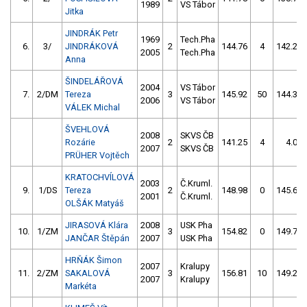
1989
VS Tábor
Jitka
JINDRÁK Petr
1969
Tech.Pha
6.
3/
JINDRÁKOVÁ
2
144.76
4
142.25
2005
Tech.Pha
Anna
ŠINDELÁŘOVÁ
2004
VS Tábor
7.
2/DM
Tereza
3
145.92
50
144.32
2006
VS Tábor
VÁLEK Michal
ŠVEHLOVÁ
2008
SKVS ČB
Rozárie
2
141.25
4
4.00
2007
SKVS ČB
PRÜHER Vojtěch
KRATOCHVÍLOVÁ
2003
Č.Kruml.
9.
1/DS
Tereza
2
148.98
0
145.62
2001
Č.Kruml.
OLŠÁK Matyáš
JIRASOVÁ Klára
2008
USK Pha
10.
1/ZM
3
154.82
0
149.79
JANČAR Štěpán
2007
USK Pha
HRŇÁK Šimon
2007
Kralupy
11.
2/ZM
SAKALOVÁ
3
156.81
10
149.21
2007
Kralupy
Markéta