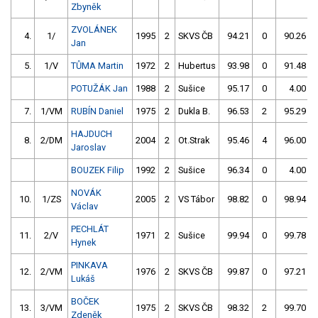
Zbyněk
ZVOLÁNEK
4.
1/
1995
2
SKVS ČB
94.21
0
90.26
Jan
5.
1/V
TŮMA Martin
1972
2
Hubertus
93.98
0
91.48
POTUŽÁK Jan
1988
2
Sušice
95.17
0
4.00
7.
1/VM
RUBÍN Daniel
1975
2
Dukla B.
96.53
2
95.29
HAJDUCH
8.
2/DM
2004
2
Ot.Strak
95.46
4
96.00
Jaroslav
BOUZEK Filip
1992
2
Sušice
96.34
0
4.00
NOVÁK
10.
1/ZS
2005
2
VS Tábor
98.82
0
98.94
Václav
PECHLÁT
11.
2/V
1971
2
Sušice
99.94
0
99.78
Hynek
PINKAVA
12.
2/VM
1976
2
SKVS ČB
99.87
0
97.21
Lukáš
BOČEK
13.
3/VM
1975
2
SKVS ČB
98.32
2
99.70
Zdeněk