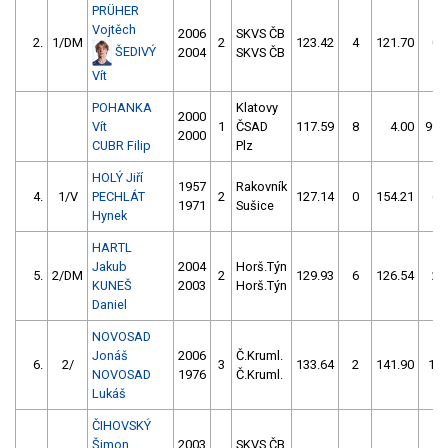
PRÜHER
Vojtěch
2006
SKVS ČB
2.
1/DM
2
123.42
4
121.70
0
ŠEDIVÝ
2004
SKVS ČB
Vít
POHANKA
Klatovy
2000
Vít
1
ČSAD
117.59
8
4.00
999
2000
CUBR Filip
Plz
HOLÝ Jiří
1957
Rakovník
4.
1/V
PECHLÁT
2
127.14
0
154.21
6
1971
Sušice
Hynek
HARTL
Jakub
2004
Horš.Týn
5.
2/DM
2
129.93
6
126.54
2
KUNEŠ
2003
Horš.Týn
Daniel
NOVOSAD
Jonáš
2006
Č.Kruml.
6.
2/
3
133.64
2
141.90
12
NOVOSAD
1976
Č.Kruml.
Lukáš
ČIHOVSKÝ
Šimon
2003
SKVS ČB