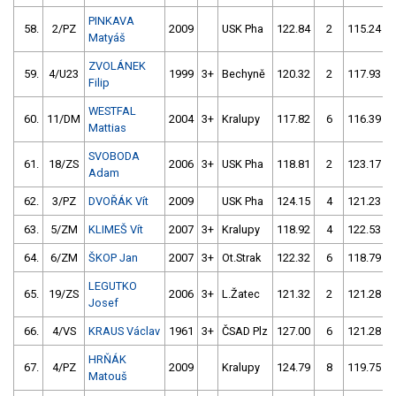
PINKAVA
58.
2/PZ
2009
USK Pha
122.84
2
115.24
Matyáš
ZVOLÁNEK
59.
4/U23
1999
3+
Bechyně
120.32
2
117.93
Filip
WESTFAL
60.
11/DM
2004
3+
Kralupy
117.82
6
116.39
Mattias
SVOBODA
61.
18/ZS
2006
3+
USK Pha
118.81
2
123.17
Adam
62.
3/PZ
DVOŘÁK Vít
2009
USK Pha
124.15
4
121.23
63.
5/ZM
KLIMEŠ Vít
2007
3+
Kralupy
118.92
4
122.53
64.
6/ZM
ŠKOP Jan
2007
3+
Ot.Strak
122.32
6
118.79
LEGUTKO
65.
19/ZS
2006
3+
L.Žatec
121.32
2
121.28
Josef
66.
4/VS
KRAUS Václav
1961
3+
ČSAD Plz
127.00
6
121.28
HRŇÁK
67.
4/PZ
2009
Kralupy
124.79
8
119.75
Matouš