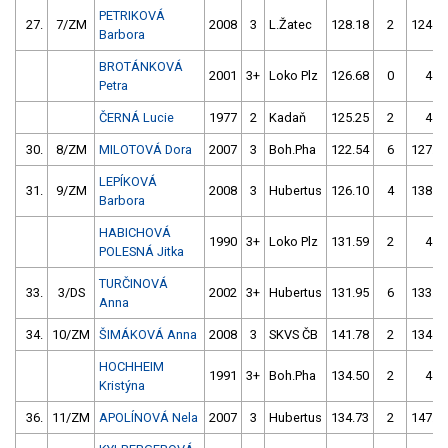
PETRIKOVÁ
27.
7/ZM
2008
3
L.Žatec
128.18
2
124.4
Barbora
BROTÁNKOVÁ
2001
3+
Loko Plz
126.68
0
4.0
Petra
ČERNÁ Lucie
1977
2
Kadaň
125.25
2
4.0
30.
8/ZM
MILOTOVÁ Dora
2007
3
Boh.Pha
122.54
6
127.5
LEPÍKOVÁ
31.
9/ZM
2008
3
Hubertus
126.10
4
138.5
Barbora
HABICHOVÁ
1990
3+
Loko Plz
131.59
2
4.0
POLESNÁ Jitka
TURČINOVÁ
33.
3/DS
2002
3+
Hubertus
131.95
6
133.1
Anna
34.
10/ZM
ŠIMÁKOVÁ Anna
2008
3
SKVS ČB
141.78
2
134.2
HOCHHEIM
1991
3+
Boh.Pha
134.50
2
4.0
Kristýna
36.
11/ZM
APOLÍNOVÁ Nela
2007
3
Hubertus
134.73
2
147.2