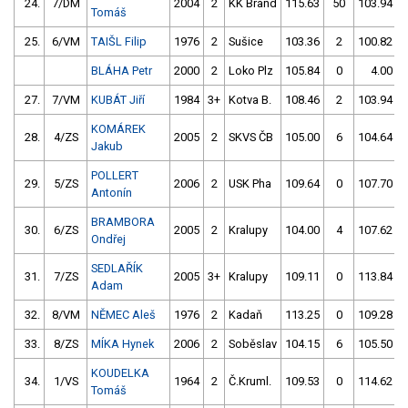
24.
7/DM
2004
2
KK Brand
115.63
50
103.94
Tomáš
25.
6/VM
TAIŠL Filip
1976
2
Sušice
103.36
2
100.82
BLÁHA Petr
2000
2
Loko Plz
105.84
0
4.00
27.
7/VM
KUBÁT Jiří
1984
3+
Kotva B.
108.46
2
103.94
KOMÁREK
28.
4/ZS
2005
2
SKVS ČB
105.00
6
104.64
Jakub
POLLERT
29.
5/ZS
2006
2
USK Pha
109.64
0
107.70
Antonín
BRAMBORA
30.
6/ZS
2005
2
Kralupy
104.00
4
107.62
Ondřej
SEDLAŘÍK
31.
7/ZS
2005
3+
Kralupy
109.11
0
113.84
Adam
32.
8/VM
NĚMEC Aleš
1976
2
Kadaň
113.25
0
109.28
33.
8/ZS
MÍKA Hynek
2006
2
Soběslav
104.15
6
105.50
KOUDELKA
34.
1/VS
1964
2
Č.Kruml.
109.53
0
114.62
Tomáš