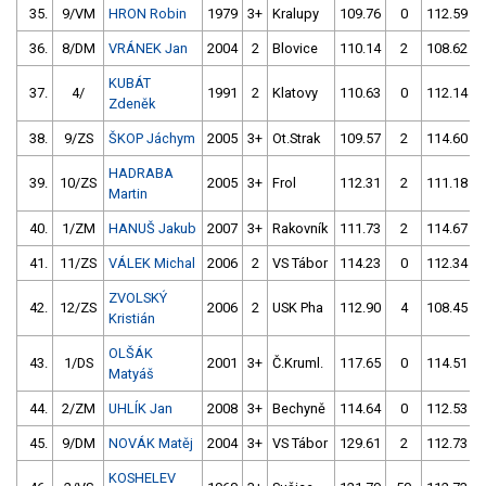
35.
9/VM
HRON Robin
1979
3+
Kralupy
109.76
0
112.59
36.
8/DM
VRÁNEK Jan
2004
2
Blovice
110.14
2
108.62
KUBÁT
37.
4/
1991
2
Klatovy
110.63
0
112.14
Zdeněk
38.
9/ZS
ŠKOP Jáchym
2005
3+
Ot.Strak
109.57
2
114.60
HADRABA
39.
10/ZS
2005
3+
Frol
112.31
2
111.18
Martin
40.
1/ZM
HANUŠ Jakub
2007
3+
Rakovník
111.73
2
114.67
41.
11/ZS
VÁLEK Michal
2006
2
VS Tábor
114.23
0
112.34
ZVOLSKÝ
42.
12/ZS
2006
2
USK Pha
112.90
4
108.45
Kristián
OLŠÁK
43.
1/DS
2001
3+
Č.Kruml.
117.65
0
114.51
Matyáš
44.
2/ZM
UHLÍK Jan
2008
3+
Bechyně
114.64
0
112.53
45.
9/DM
NOVÁK Matěj
2004
3+
VS Tábor
129.61
2
112.73
KOSHELEV