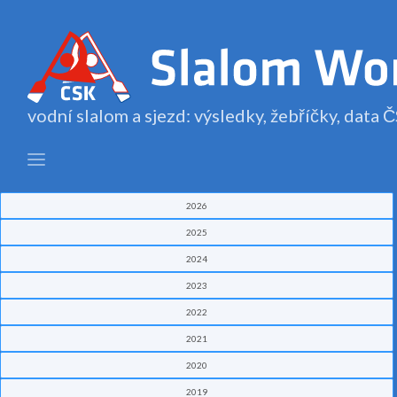
vodní slalom a sjezd: výsledky, žebříčky, data
2026
2025
2024
2023
2022
2021
2020
2019