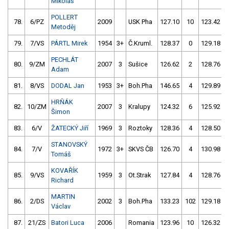
Mikoláš
POLLERT
78.
6/PZ
2009
USK Pha
127.10
10
123.42
Metoděj
79.
7/VS
PÁRTL Mirek
1954
3+
Č.Kruml.
128.37
0
129.18
PECHLÁT
80.
9/ZM
2007
3
Sušice
126.62
2
128.76
Adam
81.
8/VS
DODAL Jan
1953
3+
Boh.Pha
146.65
4
129.89
HRŇÁK
82.
10/ZM
2007
3
Kralupy
124.32
6
125.92
Šimon
83.
6/V
ŽATECKÝ Jiří
1969
3
Roztoky
128.36
4
128.50
STANOVSKÝ
84.
7/V
1972
3+
SKVS ČB
126.70
4
130.98
Tomáš
KOVAŘÍK
85.
9/VS
1959
3
Ot.Strak
127.84
4
128.76
Richard
MARTIN
86.
2/DS
2002
3
Boh.Pha
133.23
102
129.18
Václav
87.
21/ZS
Batori Luca
2006
Romania
123.96
10
126.32