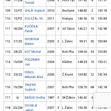
108.
17/ZM
2008
3
Horš.Týn
137.42
8
151.57
Tomáš
109.
12/PZ
UHLÍK Vojtěch
2010
Bechyně
148.82
2
145.18
110.
13/PZ
DOLEŽAL Vít
2011
Kralupy
146.56
10
143.84
KOČIČKA
111.
18/ZM
2007
3
VS Tábor
140.21
10
142.98
Patrik
SVOBODA
112.
27/ZS
2005
2
L.Žatec
99.31
50
100.84
Martin
113.
28/ZS
KOT Michal
2006
Boh.Pha
138.36
54
135.85
PODZIMEK
114.
15/DM
2004
Klášter.
148.39
10
150.31
Jan
FENCL
115.
29/ZS
2006
Č.Kruml.
139.82
12
142.94
Mikoláš Aleš
TREFNÝ
116.
19/ZM
2007
Boh.Pha
128.70
68
142.18
Vojtěch
117.
6/
BAŠUS Ondřej
1987
3
SKŽižkov
146.42
6
144.46
DOVALA
118.
20/ZM
2007
3
L.Žatec
150.56
4
151.96
Jakub