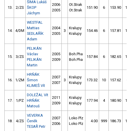
ŠÍMA Lukáš
2006
Ot.Strak
13.
2/ZS
ŠKOP
151.90
6
153.90
10
2005
Ot.Strak
Jáchym
WESTFAL
Mattias
2004
Kralupy
14.
4/DM
3
154.46
6
157.81
10
SEDLAŘÍK
2005
Kralupy
Adam
PELIKÁN
Václav
2005
Boh.Pha
15.
3/ZS
157.84
6
182.65
18
PELIKÁN
2009
Boh.Pha
Martin
HRŇÁK
2007
Kralupy
16.
1/ZM
Šimon
3
173.32
10
157.62
8
2007
Kralupy
KLIMEŠ Vít
DOLEŽAL Vít
2011
Kralupy
17.
1/PZ
HRŇÁK
177.94
4
180.90
16
2009
Kralupy
Matouš
VEVERKA
2007
Loko Plz
18.
4/ZS
Čeněk
4.00
999
186.73
16
2006
Loko Plz
TESAŘ Petr