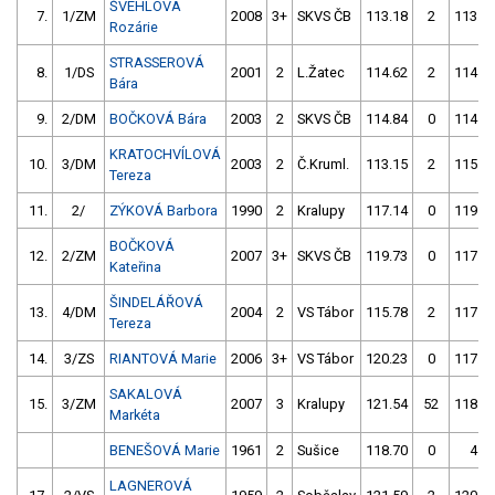
ŠVEHLOVÁ
7.
1/ZM
2008
3+
SKVS ČB
113.18
2
113.1
Rozárie
STRASSEROVÁ
8.
1/DS
2001
2
L.Žatec
114.62
2
114.6
Bára
9.
2/DM
BOČKOVÁ Bára
2003
2
SKVS ČB
114.84
0
114.3
KRATOCHVÍLOVÁ
10.
3/DM
2003
2
Č.Kruml.
113.15
2
115.8
Tereza
11.
2/
ZÝKOVÁ Barbora
1990
2
Kralupy
117.14
0
119.2
BOČKOVÁ
12.
2/ZM
2007
3+
SKVS ČB
119.73
0
117.7
Kateřina
ŠINDELÁŘOVÁ
13.
4/DM
2004
2
VS Tábor
115.78
2
117.8
Tereza
14.
3/ZS
RIANTOVÁ Marie
2006
3+
VS Tábor
120.23
0
117.9
SAKALOVÁ
15.
3/ZM
2007
3
Kralupy
121.54
52
118.5
Markéta
BENEŠOVÁ Marie
1961
2
Sušice
118.70
0
4.0
LAGNEROVÁ