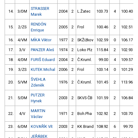
STRASSER
14.
3/DM
2004
2
L.Žatec
103.73
4
100.40
Marek
RENDÓN
15.
2/ZS
2005
2
Frol
100.46
2
102.51
Enrique
16.
4/VM
MÍKA Viktor
1977
2
SKŽižkov
102.59
0
106.17
17.
3/V
PANZER Aleš
1974
2
Loko Plz
115.84
2
102.93
18.
4/DM
FURIŠ Eduard
2004
2
Č.Kruml.
99.00
4
109.57
19.
3/ZS
KUTEK Michal
2006
2
Frol
103.14
0
101.29
ŠVEHLA
20.
5/VM
1976
2
Č.Kruml.
101.45
2
113.96
Zdeněk
PUTZER
21.
5/DM
2003
2
SKVS ČB
101.59
2
106.84
Hynek
MARTIN
22.
4/V
1971
2
Boh.Pha
102.92
2
103.70
Václav
23.
6/DM
KOVAŘÍK Vít
2003
2
KK Brand
108.92
6
99.70
JEŘÁBEK