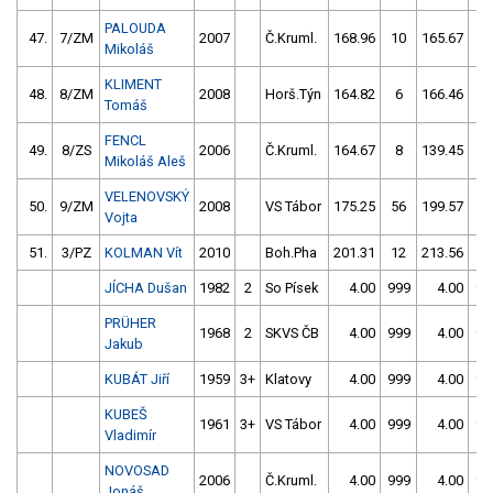
PALOUDA
47.
7/ZM
2007
Č.Kruml.
168.96
10
165.67
4
Mikoláš
KLIMENT
48.
8/ZM
2008
Horš.Týn
164.82
6
166.46
1
Tomáš
FENCL
49.
8/ZS
2006
Č.Kruml.
164.67
8
139.45
5
Mikoláš Aleš
VELENOVSKÝ
50.
9/ZM
2008
VS Tábor
175.25
56
199.57
2
Vojta
51.
3/PZ
KOLMAN Vít
2010
Boh.Pha
201.31
12
213.56
10
JÍCHA Dušan
1982
2
So Písek
4.00
999
4.00
99
PRÜHER
1968
2
SKVS ČB
4.00
999
4.00
99
Jakub
KUBÁT Jiří
1959
3+
Klatovy
4.00
999
4.00
99
KUBEŠ
1961
3+
VS Tábor
4.00
999
4.00
99
Vladimír
NOVOSAD
2006
Č.Kruml.
4.00
999
4.00
99
Jonáš