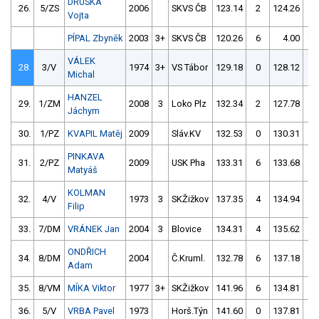
DRUSKA
26.
5/ZS
2006
SKVS ČB
123.14
2
124.26
2
Vojta
PÍPAL Zbyněk
2003
3+
SKVS ČB
120.26
6
4.00
99
VÁLEK
28.
3/V
1974
3+
VS Tábor
129.18
0
128.12
0
Michal
HANZEL
29.
1/ZM
2008
3
Loko Plz
132.34
2
127.78
2
Jáchym
30.
1/PZ
KVAPIL Matěj
2009
Sláv.KV
132.53
0
130.31
2
PINKAVA
31.
2/PZ
2009
USK Pha
133.31
6
133.68
0
Matyáš
KOLMAN
32.
4/V
1973
3
SKŽižkov
137.35
4
134.94
2
Filip
33.
7/DM
VRÁNEK Jan
2004
3
Blovice
134.31
4
135.62
2
ONDŘICH
34.
8/DM
2004
Č.Kruml.
132.78
6
137.18
4
Adam
35.
8/VM
MÍKA Viktor
1977
3+
SKŽižkov
141.96
6
134.81
4
36.
5/V
VRBA Pavel
1973
Horš.Týn
141.60
0
137.81
2