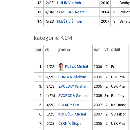
12.
2/PZ
UHLÍK Vojtěch
2010
Bechy
13.
4/DM
SEMERÁD Adam
2004
2
Roudn
14.
5/ZS
PLEŠTIL Šimon
2007
3
Semil
kategorie K1M
por.
vk
jméno
nar.
vt
oddíl
KUTEK Michal
1.
1/ZS
2006
2
Frol
2.
2/ZS
BURGER Jáchym
2006
2
USK Pha
3.
3/ZS
ZVOLSKÝ Kristián
2006
2
USK Pha
4.
1/ZM
SVOBODA Šimon
2008
3+
Benátky
5.
4/ZS
BOHATÝ Oto
2007
2
KK Brand
6.
5/ZS
KOPEČEK Michal
2007
2
VS Tábor
7.
6/ZS
ČERNÍK Štěpán
2006
2
USK Pha