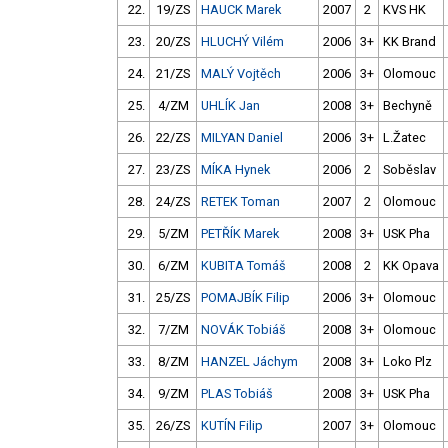
22.
19/ZS
HAUCK Marek
2007
2
KVS HK
23.
20/ZS
HLUCHÝ Vilém
2006
3+
KK Brand
24.
21/ZS
MALÝ Vojtěch
2006
3+
Olomouc
25.
4/ZM
UHLÍK Jan
2008
3+
Bechyně
26.
22/ZS
MILYAN Daniel
2006
3+
L.Žatec
27.
23/ZS
MÍKA Hynek
2006
2
Soběslav
28.
24/ZS
RETEK Toman
2007
2
Olomouc
29.
5/ZM
PETŘÍK Marek
2008
3+
USK Pha
30.
6/ZM
KUBITA Tomáš
2008
2
KK Opava
31.
25/ZS
POMAJBÍK Filip
2006
3+
Olomouc
32.
7/ZM
NOVÁK Tobiáš
2008
3+
Olomouc
33.
8/ZM
HANZEL Jáchym
2008
3+
Loko Plz
34.
9/ZM
PLAS Tobiáš
2008
3+
USK Pha
35.
26/ZS
KUTÍN Filip
2007
3+
Olomouc