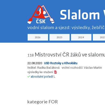
vodní slalom a sjezd: výsledky, žebří
2026
2025
2024
202
Mistrovství ČR žáků ve slalomu
118
22.08.2020
USD Roztoky u Křivoklátu
ředitel: Radka Bačáková vrchní rozhodčí: Václav Martin
výsledky ke stažení:
absolutní pořadí
L
kategorie FOR