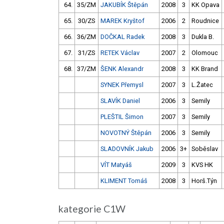
64.
35/ZM
JAKUBÍK Štěpán
2008
3
KK Opava
65.
30/ZS
MAREK Kryštof
2006
2
Roudnice
66.
36/ZM
DOČKAL Radek
2008
3
Dukla B.
67.
31/ZS
RETEK Václav
2007
2
Olomouc
68.
37/ZM
ŠENK Alexandr
2008
3
KK Brand
SYNEK Přemysl
2007
3
L.Žatec
SLAVÍK Daniel
2006
3
Semily
PLEŠTIL Šimon
2007
3
Semily
NOVOTNÝ Štěpán
2006
3
Semily
SLADOVNÍK Jakub
2006
3+
Soběslav
VÍT Matyáš
2009
3
KVS HK
KLIMENT Tomáš
2008
3
Horš.Týn
kategorie C1W