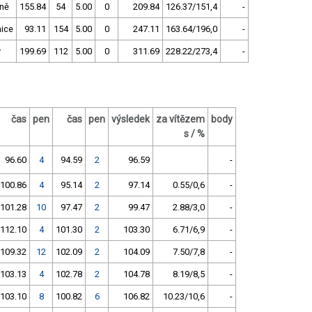
ně
155.84
54
5.00
0
209.84
126.37/151,4
-
ice
93.11
154
5.00
0
247.11
163.64/196,0
-
y
199.69
112
5.00
0
311.69
228.22/273,4
-
čas
pen
čas
pen
výsledek
za vítězem
body
s / %
96.60
4
94.59
2
96.59
-
100.86
4
95.14
2
97.14
0.55/0,6
-
101.28
10
97.47
2
99.47
2.88/3,0
-
112.10
4
101.30
2
103.30
6.71/6,9
-
109.32
12
102.09
2
104.09
7.50/7,8
-
103.13
4
102.78
2
104.78
8.19/8,5
-
103.10
8
100.82
6
106.82
10.23/10,6
-