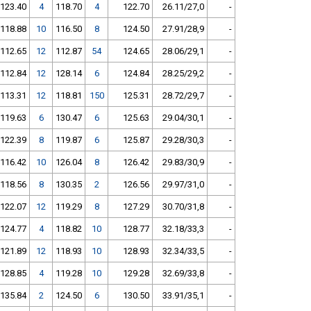
123.40
4
118.70
4
122.70
26.11/27,0
-
118.88
10
116.50
8
124.50
27.91/28,9
-
112.65
12
112.87
54
124.65
28.06/29,1
-
112.84
12
128.14
6
124.84
28.25/29,2
-
113.31
12
118.81
150
125.31
28.72/29,7
-
119.63
6
130.47
6
125.63
29.04/30,1
-
122.39
8
119.87
6
125.87
29.28/30,3
-
116.42
10
126.04
8
126.42
29.83/30,9
-
118.56
8
130.35
2
126.56
29.97/31,0
-
122.07
12
119.29
8
127.29
30.70/31,8
-
124.77
4
118.82
10
128.77
32.18/33,3
-
121.89
12
118.93
10
128.93
32.34/33,5
-
128.85
4
119.28
10
129.28
32.69/33,8
-
135.84
2
124.50
6
130.50
33.91/35,1
-