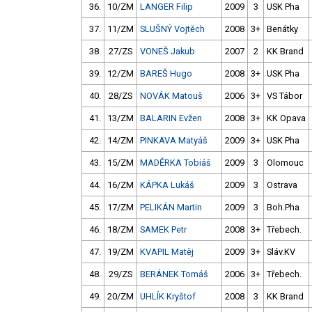
36.
10/ZM
LANGER Filip
2009
3
USK Pha
37.
11/ZM
SLUŠNÝ Vojtěch
2008
3+
Benátky
38.
27/ZS
VONEŠ Jakub
2007
2
KK Brand
39.
12/ZM
BAREŠ Hugo
2008
3+
USK Pha
40.
28/ZS
NOVÁK Matouš
2006
3+
VS Tábor
41.
13/ZM
BALARIN Evžen
2008
3+
KK Opava
42.
14/ZM
PINKAVA Matyáš
2009
3+
USK Pha
43.
15/ZM
MADĚRKA Tobiáš
2009
3
Olomouc
44.
16/ZM
KÁPKA Lukáš
2009
3
Ostrava
45.
17/ZM
PELIKÁN Martin
2009
3
Boh.Pha
46.
18/ZM
SAMEK Petr
2008
3+
Třebech.
47.
19/ZM
KVAPIL Matěj
2009
3+
Sláv.KV
48.
29/ZS
BERÁNEK Tomáš
2006
3+
Třebech.
49.
20/ZM
UHLÍK Kryštof
2008
3
KK Brand