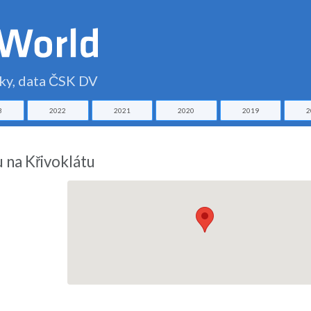
čky, data ČSK DV
3
2022
2021
2020
2019
2
 na Křivoklátu