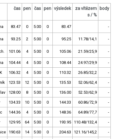
čas
pen
čas
pen
výsledek
za vítězem
body
s / %
ha
83.47
0
5.00
0
83.47
-
ha
93.25
2
5.00
0
95.25
11.78/14,1
-
ch.
101.06
4
5.00
0
105.06
21.59/25,9
-
ha
104.44
4
5.00
0
108.44
24.97/29,9
-
K
106.32
4
5.00
0
110.32
26.85/32,2
-
ník
123.53
12
5.00
0
135.53
52.06/62,4
-
lav
128.00
8
5.00
0
136.00
52.53/62,9
-
y
134.33
10
5.00
0
144.33
60.86/72,9
-
ec
144.36
4
5.00
0
148.36
64.89/77,7
-
y
129.95
64
5.00
0
193.95
110.48/132,4
-
ice
190.63
14
5.00
0
204.63
121.16/145,2
-