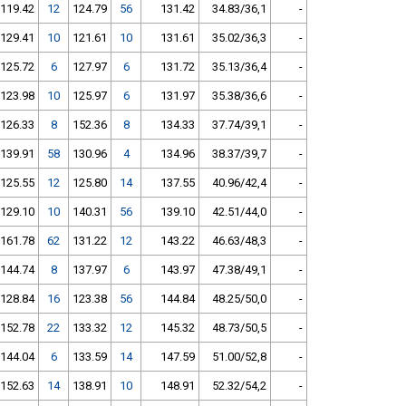
119.42
12
124.79
56
131.42
34.83/36,1
-
129.41
10
121.61
10
131.61
35.02/36,3
-
125.72
6
127.97
6
131.72
35.13/36,4
-
123.98
10
125.97
6
131.97
35.38/36,6
-
126.33
8
152.36
8
134.33
37.74/39,1
-
139.91
58
130.96
4
134.96
38.37/39,7
-
125.55
12
125.80
14
137.55
40.96/42,4
-
129.10
10
140.31
56
139.10
42.51/44,0
-
161.78
62
131.22
12
143.22
46.63/48,3
-
144.74
8
137.97
6
143.97
47.38/49,1
-
128.84
16
123.38
56
144.84
48.25/50,0
-
152.78
22
133.32
12
145.32
48.73/50,5
-
144.04
6
133.59
14
147.59
51.00/52,8
-
152.63
14
138.91
10
148.91
52.32/54,2
-