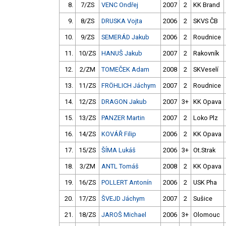
8.
7/ZS
VENC Ondřej
2007
2
KK Brand
9.
8/ZS
DRUSKA Vojta
2006
2
SKVS ČB
10.
9/ZS
SEMERÁD Jakub
2006
2
Roudnice
11.
10/ZS
HANUŠ Jakub
2007
2
Rakovník
12.
2/ZM
TOMEČEK Adam
2008
2
SKVeselí
13.
11/ZS
FRÖHLICH Jáchym
2007
2
Roudnice
14.
12/ZS
DRAGON Jakub
2007
3+
KK Opava
15.
13/ZS
PANZER Martin
2007
2
Loko Plz
16.
14/ZS
KOVÁŘ Filip
2006
2
KK Opava
17.
15/ZS
ŠÍMA Lukáš
2006
3+
Ot.Strak
18.
3/ZM
ANTL Tomáš
2008
2
KK Opava
19.
16/ZS
POLLERT Antonín
2006
2
USK Pha
20.
17/ZS
ŠVEJD Jáchym
2007
2
Sušice
21.
18/ZS
JAROŠ Michael
2006
3+
Olomouc