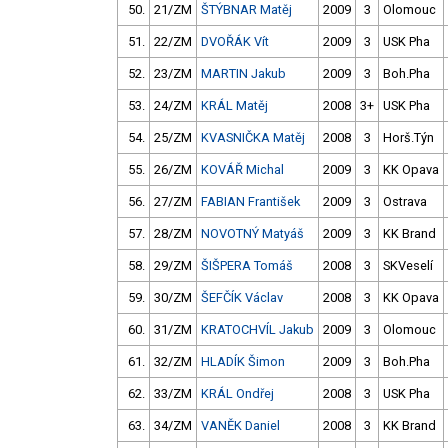
50.
21/ZM
ŠTÝBNAR Matěj
2009
3
Olomouc
51.
22/ZM
DVOŘÁK Vít
2009
3
USK Pha
52.
23/ZM
MARTIN Jakub
2009
3
Boh.Pha
53.
24/ZM
KRÁL Matěj
2008
3+
USK Pha
54.
25/ZM
KVASNIČKA Matěj
2008
3
Horš.Týn
55.
26/ZM
KOVÁŘ Michal
2009
3
KK Opava
56.
27/ZM
FABIAN František
2009
3
Ostrava
57.
28/ZM
NOVOTNÝ Matyáš
2009
3
KK Brand
58.
29/ZM
ŠIŠPERA Tomáš
2008
3
SKVeselí
59.
30/ZM
ŠEFČÍK Václav
2008
3
KK Opava
60.
31/ZM
KRATOCHVÍL Jakub
2009
3
Olomouc
61.
32/ZM
HLADÍK Šimon
2009
3
Boh.Pha
62.
33/ZM
KRÁL Ondřej
2008
3
USK Pha
63.
34/ZM
VANĚK Daniel
2008
3
KK Brand