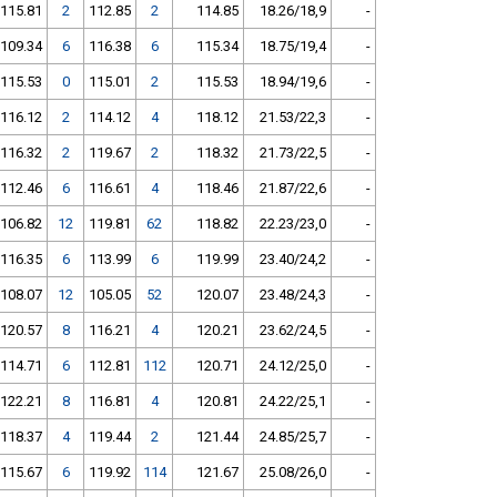
115.81
2
112.85
2
114.85
18.26/18,9
-
109.34
6
116.38
6
115.34
18.75/19,4
-
115.53
0
115.01
2
115.53
18.94/19,6
-
116.12
2
114.12
4
118.12
21.53/22,3
-
116.32
2
119.67
2
118.32
21.73/22,5
-
112.46
6
116.61
4
118.46
21.87/22,6
-
106.82
12
119.81
62
118.82
22.23/23,0
-
116.35
6
113.99
6
119.99
23.40/24,2
-
108.07
12
105.05
52
120.07
23.48/24,3
-
120.57
8
116.21
4
120.21
23.62/24,5
-
114.71
6
112.81
112
120.71
24.12/25,0
-
122.21
8
116.81
4
120.81
24.22/25,1
-
118.37
4
119.44
2
121.44
24.85/25,7
-
115.67
6
119.92
114
121.67
25.08/26,0
-