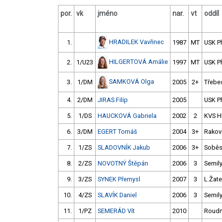
por.
vk
jméno
nar.
vt
oddíl
HRADILEK Vavřinec
1.
1987
MT
USK P
HILGERTOVÁ Amálie
2.
1/U23
1997
MT
USK P
SAMKOVÁ Olga
3.
1/DM
2005
2+
Třebe
4.
2/DM
JIRAS Filip
2005
USK P
5.
1/DS
HAUCKOVÁ Gabriela
2002
2
KVS H
6.
3/DM
EGERT Tomáš
2004
3+
Rakov
7.
1/ZS
SLADOVNÍK Jakub
2006
3+
Soběs
8.
2/ZS
NOVOTNÝ Štěpán
2006
3
Semil
9.
3/ZS
SYNEK Přemysl
2007
3
L.Žat
10.
4/ZS
SLAVÍK Daniel
2006
3
Semil
11.
1/PZ
SEMERÁD Vít
2010
Roudn