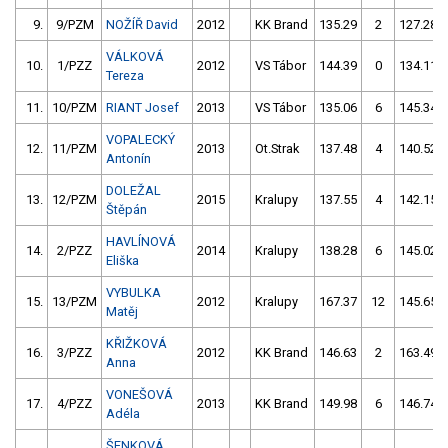
9.
9/PZM
NOŽÍŘ David
2012
KK Brand
135.29
2
127.28
VÁLKOVÁ
10.
1/PZZ
2012
VS Tábor
144.39
0
134.11
Tereza
11.
10/PZM
RIANT Josef
2013
VS Tábor
135.06
6
145.34
VOPALECKÝ
12.
11/PZM
2013
Ot.Strak
137.48
4
140.52
Antonín
DOLEŽAL
13.
12/PZM
2015
Kralupy
137.55
4
142.15
Štěpán
HAVLÍNOVÁ
14.
2/PZZ
2014
Kralupy
138.28
6
145.02
Eliška
VYBULKA
15.
13/PZM
2012
Kralupy
167.37
12
145.65
Matěj
KŘIŽKOVÁ
16.
3/PZZ
2012
KK Brand
146.63
2
163.49
Anna
VONEŠOVÁ
17.
4/PZZ
2013
KK Brand
149.98
6
146.74
Adéla
ŠENKOVÁ