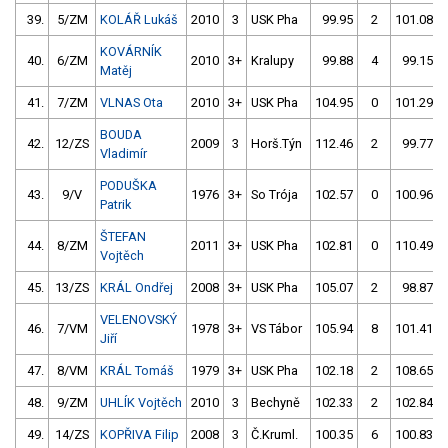
39.
5/ZM
KOLÁŘ Lukáš
2010
3
USK Pha
99.95
2
101.08
KOVÁRNÍK
40.
6/ZM
2010
3+
Kralupy
99.88
4
99.15
Matěj
41.
7/ZM
VLNAS Ota
2010
3+
USK Pha
104.95
0
101.29
BOUDA
42.
12/ZS
2009
3
Horš.Týn
112.46
2
99.77
Vladimír
PODUŠKA
43.
9/V
1976
3+
So Trója
102.57
0
100.96
Patrik
ŠTEFAN
44.
8/ZM
2011
3+
USK Pha
102.81
0
110.49
Vojtěch
45.
13/ZS
KRÁL Ondřej
2008
3+
USK Pha
105.07
2
98.87
VELENOVSKÝ
46.
7/VM
1978
3+
VS Tábor
105.94
8
101.41
Jiří
47.
8/VM
KRÁL Tomáš
1979
3+
USK Pha
102.18
2
108.65
48.
9/ZM
UHLÍK Vojtěch
2010
3
Bechyně
102.33
2
102.84
49.
14/ZS
KOPŘIVA Filip
2008
3
Č.Kruml.
100.35
6
100.83