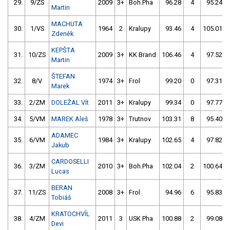
29.
9/ZS
2009
3+
Boh.Pha
96.28
4
95.24
Martin
MACHUTA
30.
1/VS
1964
2
Kralupy
93.46
4
105.01
Zdeněk
KEPŠTA
31.
10/ZS
2009
3+
KK Brand
106.46
4
97.52
Martin
ŠTEFAN
32.
8/V
1974
3+
Frol
99.20
0
97.31
Marek
33.
2/ZM
DOLEŽAL Vít
2011
3+
Kralupy
99.34
0
97.77
34.
5/VM
MAREK Aleš
1978
3+
Trutnov
103.31
8
95.40
ADAMEC
35.
6/VM
1984
3+
Kralupy
102.65
4
97.82
Jakub
CARDOSELLI
36.
3/ZM
2010
3+
Boh.Pha
102.04
2
100.64
Lucas
BERAN
37.
11/ZS
2008
3+
Frol
94.96
6
95.83
Tobiáš
KRATOCHVÍL
38.
4/ZM
2011
3
USK Pha
100.88
2
99.08
Devi