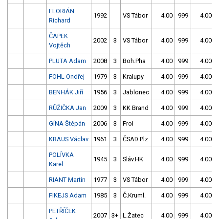
FLORIÁN
1992
VS Tábor
4.00
999
4.00
Richard
ČAPEK
2002
3
VS Tábor
4.00
999
4.00
Vojtěch
PLUTA Adam
2008
3
Boh.Pha
4.00
999
4.00
FOHL Ondřej
1979
3
Kralupy
4.00
999
4.00
BENHÁK Jiří
1956
3
Jablonec
4.00
999
4.00
RŮŽIČKA Jan
2009
3
KK Brand
4.00
999
4.00
GÍNA Štěpán
2006
3
Frol
4.00
999
4.00
KRAUS Václav
1961
3
ČSAD Plz
4.00
999
4.00
POLÍVKA
1945
3
Sláv.HK
4.00
999
4.00
Karel
RIANT Martin
1977
3
VS Tábor
4.00
999
4.00
FIKEJS Adam
1985
3
Č.Kruml.
4.00
999
4.00
PETŘÍČEK
2007
3+
L.Žatec
4.00
999
4.00