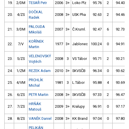
19.
2/DM
TESAŘ Petr
2006
3+
Loko Plz
95.76
2
94.40
DOČKAL
20.
4/ZS
2008
3+
USK Pha
92.63
2
94.46
Radek
PALOUDA
21.
3/DM
2007
3+
Č.Kruml.
92.47
6
92.73
Mikoláš
KOŘÍNEK
22.
7/V
1977
3+
Jablonec
100.24
0
94.91
Martin
VELENOVSKÝ
23.
5/ZS
2008
3
VS Tábor
95.71
2
93.21
Vojtěch
24.
1/ZM
REZEK Adam
2010
3+
SKVSČB
96.34
0
93.62
PRCHLÍK
25.
4/VM
1981
3
L.Tábor
95.88
4
93.69
Michal
26.
6/ZS
PETR Martin
2008
3+
SKVSČB
97.33
2
96.47
HRŇÁK
27.
7/ZS
2009
3+
Kralupy
96.91
0
97.17
Matouš
28.
8/ZS
VANĚK Daniel
2008
3+
KK Brand
97.04
0
97.80
PELIKÁN