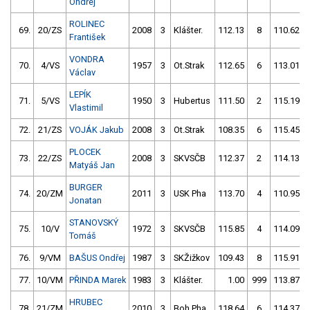
Ondřej
ROLINEC
69.
20/ZS
2008
3
Klášter.
112.13
8
110.62
František
VONDRA
70.
4/VS
1957
3
Ot.Strak
112.65
6
113.01
Václav
LEPÍK
71.
5/VS
1950
3
Hubertus
111.50
2
115.19
Vlastimil
72.
21/ZS
VOJÁK Jakub
2008
3
Ot.Strak
108.35
6
115.45
PLOCEK
73.
22/ZS
2008
3
SKVSČB
112.37
2
114.13
Matyáš Jan
BURGER
74.
20/ZM
2011
3
USK Pha
113.70
4
110.95
Jonatan
STANOVSKÝ
75.
10/V
1972
3
SKVSČB
115.85
4
114.09
Tomáš
76.
9/VM
BAŠUS Ondřej
1987
3
SKŽižkov
109.43
8
115.91
77.
10/VM
PŘINDA Marek
1983
3
Klášter.
1.00
999
113.87
HRUBEC
78.
21/ZM
2010
3
Boh.Pha
118.64
6
114.37