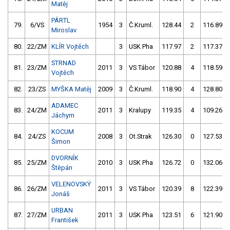
Matěj
PÁRTL
79.
6/VS
1954
3
Č.Kruml.
128.44
2
116.89
Miroslav
80.
22/ZM
KLÍR Vojtěch
3
USK Pha
117.97
2
117.37
STRNAD
81.
23/ZM
2011
3
VS Tábor
120.88
4
118.59
Vojtěch
82.
23/ZS
MYŠKA Matěj
2009
3
Č.Kruml.
118.90
4
128.80
ADAMEC
83.
24/ZM
2011
3
Kralupy
119.35
4
109.26
Jáchym
KOCUM
84.
24/ZS
2008
3
Ot.Strak
126.30
0
127.53
Šimon
DVORNÍK
85.
25/ZM
2010
3
USK Pha
126.72
0
132.06
Štěpán
VELENOVSKÝ
86.
26/ZM
2011
3
VS Tábor
120.39
8
122.39
Jonáš
URBAN
87.
27/ZM
2011
3
USK Pha
123.51
6
121.90
František