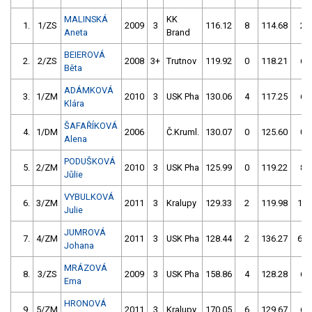
MALINSKÁ
KK
1.
1/ZS
2009
3
116.12
8
114.68
2
Aneta
Brand
BEIEROVÁ
2.
2/ZS
2008
3+
Trutnov
119.92
0
118.21
6
Běta
ADÁMKOVÁ
3.
1/ZM
2010
3
USK Pha
130.06
4
117.25
6
Klára
ŠAFAŘÍKOVÁ
4.
1/DM
2006
Č.Kruml.
130.07
0
125.60
0
Alena
PODUŠKOVÁ
5.
2/ZM
2010
3
USK Pha
125.99
0
119.22
8
Jůlie
VYBULKOVÁ
6.
3/ZM
2011
3
Kralupy
129.33
2
119.98
10
Julie
JUMROVÁ
7.
4/ZM
2011
3
USK Pha
128.44
2
136.27
62
Johana
MRÁZOVÁ
8.
3/ZS
2009
3
USK Pha
158.86
4
128.28
6
Ema
HRONOVÁ
9.
5/ZM
2011
3
Kralupy
170.05
6
129.67
6