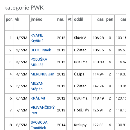
kategorie PWK
por.
vk
jméno
nar.
vt
oddíl
čas
pen
čas
KVAPIL
1.
1/PZM
2012
Sláv.KV
106.28
0
103.15
Kryštof
2.
2/PZM
BECK Hynek
2012
L.Žatec
105.35
6
105.63
PODUŠKA
3.
3/PZM
2012
USK Pha
130.89
6
116.62
Mikuláš
4.
4/PZM
MERENUS Jan
2012
Č.Lípa
114.94
2
119.07
MILYAN
5.
5/PZM
2012
L.Žatec
142.74
8
113.06
Štěpán
6.
6/PZM
KRÁL Vít
2012
USK Pha
118.49
2
123.10
VEJVANČICKÝ
7.
7/PZM
2013
Horš.Týn
125.91
2
118.13
Petr
SVOBODA
8.
8/PZM
2014
Kralupy
122.33
6
130.81
František