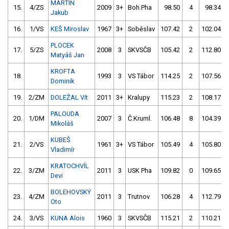
MARTIN
15.
4/ZS
2009
3+
Boh.Pha
98.50
4
98.34
Jakub
16.
1/VS
KEŠ Miroslav
1967
3+
Soběslav
107.42
2
102.04
PLOCEK
17.
5/ZS
2008
3
SKVSČB
105.42
2
112.80
Matyáš Jan
KROFTA
18.
1993
3
VS Tábor
114.25
2
107.56
Dominik
19.
2/ZM
DOLEŽAL Vít
2011
3+
Kralupy
115.23
2
108.17
PALOUDA
20.
1/DM
2007
3
Č.Kruml.
106.48
8
104.39
Mikoláš
KUBEŠ
21.
2/VS
1961
3+
VS Tábor
105.49
4
105.80
Vladimír
KRATOCHVÍL
22.
3/ZM
2011
3
USK Pha
109.82
0
109.65
Devi
BOLEHOVSKÝ
23.
4/ZM
2011
3
Trutnov
106.28
4
112.79
Oto
24.
3/VS
KUNA Alois
1960
3
SKVSČB
115.21
2
110.21