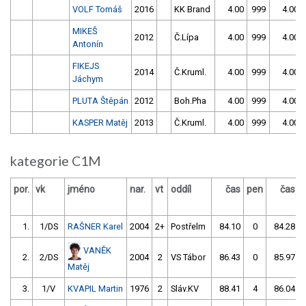
VOLF Tomáš
2016
KK Brand
4.00
999
4.00
MIKEŠ
2012
Č.Lípa
4.00
999
4.00
Antonín
FIKEJS
2014
Č.Kruml.
4.00
999
4.00
Jáchym
PLUTA Štěpán
2012
Boh.Pha
4.00
999
4.00
KASPER Matěj
2013
Č.Kruml.
4.00
999
4.00
kategorie C1M
por.
vk
jméno
nar.
vt
oddíl
čas
pen
čas
1.
1/DS
RAŠNER Karel
2004
2+
Postřelm
84.10
0
84.28
VANĚK
2.
2/DS
2004
2
VS Tábor
86.43
0
85.97
Matěj
3.
1/V
KVAPIL Martin
1976
2
Sláv.KV
88.41
4
86.04