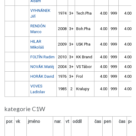
Adam
VYHNÁNEK
1974
3+
Tech.Pha
4.00
999
4.00
Jiří
RENDÓN
2008
3+
Boh.Pha
4.00
999
4.00
Marco
HILAR
2009
3+
USK Pha
4.00
999
4.00
Mikoláš
FOLTÍN Radim
2010
3+
KK Brand
4.00
999
4.00
NOVÁK Matěj
2004
3+
VS Tábor
4.00
999
4.00
HORÁK David
1976
3+
Frol
4.00
999
4.00
VOVES
1985
2
Kralupy
4.00
999
4.00
Ladislav
kategorie C1W
por.
vk
jméno
nar.
vt
oddíl
čas
pen
čas
pen