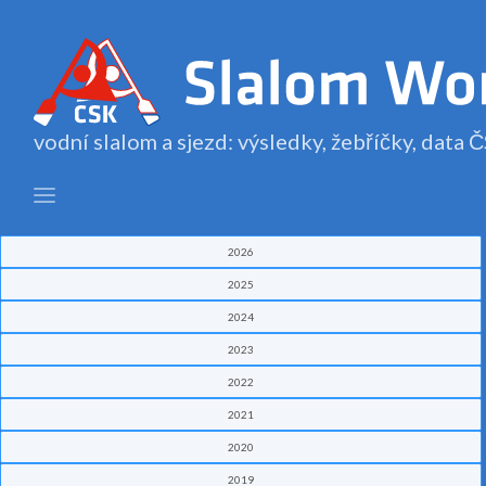
vodní slalom a sjezd: výsledky, žebříčky, data
2026
2025
2024
2023
2022
2021
2020
2019