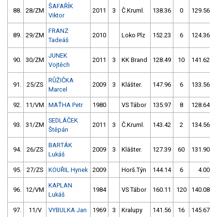
ŠAFAŘÍK
88.
28/ZM
2011
3
Č.Kruml.
138.36
0
129.56
Viktor
FRANZ
89.
29/ZM
2010
Loko Plz
152.23
6
124.36
Tadeáš
JUNEK
90.
30/ZM
2011
3
KK Brand
128.49
10
141.62
Vojtěch
RŮŽIČKA
91.
25/ZS
2009
3
Klášter.
147.96
6
133.56
Marcel
92.
11/VM
MAŤHA Petr
1980
VS Tábor
135.97
8
128.64
SEDLÁČEK
93.
31/ZM
2011
3
Č.Kruml.
143.42
2
134.56
Štěpán
BARTÁK
94.
26/ZS
2009
3
Klášter.
127.39
60
131.90
Lukáš
95.
27/ZS
KOUŘIL Hynek
2009
Horš.Týn
144.14
6
4.00
KAPLAN
96.
12/VM
1984
VS Tábor
160.11
120
140.08
Lukáš
97.
11/V
VYBULKA Jan
1969
3
Kralupy
141.56
16
145.67