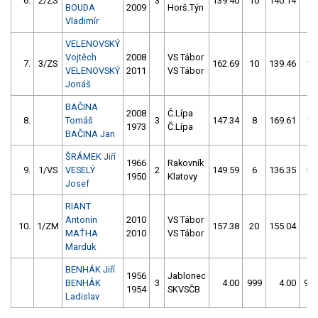
6.
2/ZS
3
139.40
10
140.14
8
BOUDA
2009
Horš.Týn
Vladimír
VELENOVSKÝ
Vojtěch
2008
VS Tábor
7.
3/ZS
162.69
10
139.46
12
VELENOVSKÝ
2011
VS Tábor
Jonáš
BAČINA
2008
Č.Lípa
8.
Tomáš
3
147.34
8
169.61
18
1973
Č.Lípa
BAČINA Jan
ŠRÁMEK Jiří
1966
Rakovník
9.
1/VS
VESELÝ
2
149.59
6
136.35
54
1950
Klatovy
Josef
RIANT
Antonín
2010
VS Tábor
10.
1/ZM
157.38
20
155.04
16
MAŤHA
2010
VS Tábor
Marduk
BENHÁK Jiří
1956
Jablonec
BENHÁK
3
4.00
999
4.00
99
1954
SKVSČB
Ladislav