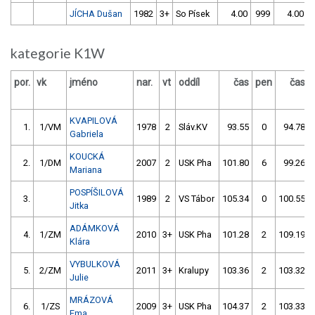
JÍCHA Dušan
1982
3+
So Písek
4.00
999
4.00
kategorie K1W
por.
vk
jméno
nar.
vt
oddíl
čas
pen
čas
KVAPILOVÁ
1.
1/VM
1978
2
Sláv.KV
93.55
0
94.78
Gabriela
KOUCKÁ
2.
1/DM
2007
2
USK Pha
101.80
6
99.26
Mariana
POSPÍŠILOVÁ
3.
1989
2
VS Tábor
105.34
0
100.55
Jitka
ADÁMKOVÁ
4.
1/ZM
2010
3+
USK Pha
101.28
2
109.19
Klára
VYBULKOVÁ
5.
2/ZM
2011
3+
Kralupy
103.36
2
103.32
Julie
MRÁZOVÁ
6.
1/ZS
2009
3+
USK Pha
104.37
2
103.33
Ema