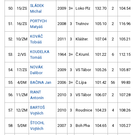
SLÁDEK
50.
15/ZS
2009
3+
Loko Plz
132.70
2
104.54
Michal
PORTYCH
51.
16/ZS
2008
3
Trutnov
105.10
2
116.96
Matyáš
KOVÁČ
52.
10/ZM
2011
3
Klášter.
107.04
2
105.21
Tobiáš
KOUDELKA
53.
2/VS
1964
3+
Č.Kruml.
101.22
6
112.15
Tomáš
NOVÁK
54.
17/ZS
2009
3
VS Tábor
105.26
2
105.87
Dalibor
55.
4/DM
BAČINA Jan
2006
3+
Č.Lípa
101.42
56
99.83
RIANT
56.
11/ZM
2010
3
VS Tábor
106.07
2
107.28
Antonín
BARTOŠ
57.
12/ZM
2010
3
Roudnice
104.23
4
108.26
Vojtěch
ŠTOCHL
58.
5/DM
2007
3
Boh.Pha
104.65
4
105.27
Vojtěch