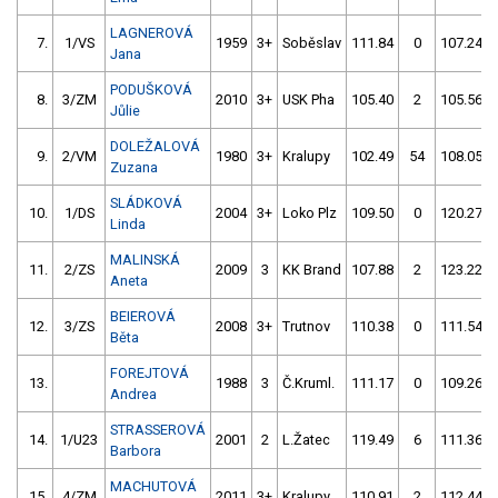
LAGNEROVÁ
7.
1/VS
1959
3+
Soběslav
111.84
0
107.24
Jana
PODUŠKOVÁ
8.
3/ZM
2010
3+
USK Pha
105.40
2
105.56
Jůlie
DOLEŽALOVÁ
9.
2/VM
1980
3+
Kralupy
102.49
54
108.05
Zuzana
SLÁDKOVÁ
10.
1/DS
2004
3+
Loko Plz
109.50
0
120.27
Linda
MALINSKÁ
11.
2/ZS
2009
3
KK Brand
107.88
2
123.22
Aneta
BEIEROVÁ
12.
3/ZS
2008
3+
Trutnov
110.38
0
111.54
Běta
FOREJTOVÁ
13.
1988
3
Č.Kruml.
111.17
0
109.26
Andrea
STRASSEROVÁ
14.
1/U23
2001
2
L.Žatec
119.49
6
111.36
Barbora
MACHUTOVÁ
15.
4/ZM
2011
3+
Kralupy
110.91
2
112.44