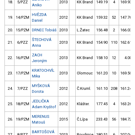
18.
5/PZZ
2013
KK Brand
149.19
4
169.93
Aniko
HVĚZDA
19.
14/PZM
2012
KK Brand
159.32
52
147.76
Daniel
20.
15/PZM
DRNEC Tobiáš
2013
L.Žatec
156.48
2
166.03
ŠTECHOVÁ
21.
6/PZZ
2013
KK Brand
154.90
110
162.61
Anna
ZACH
22.
16/PZM
2013
KK Brand
158.10
12
4.00
Jeroným
KRATOCHVÍL
23.
17/PZM
2013
Olomouc
161.20
10
169.50
Mika
MYŠKOVÁ
24.
7/PZZ
2012
Č.Kruml.
161.10
208
161.24
Dorota
JEDLIČKA
25.
18/PZM
2012
Klášter.
177.45
4
163.26
Adam Kryštof
MERENUS
26.
19/PZM
2015
Č.Lípa
233.43
56
184.72
Matouš
BARTOŠOVÁ
27.
8/PZZ
2013
Roudnice
180.51
6
207.04