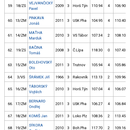
VEJVANČICKÝ
59.
18/ZS
2009
3
Horš.Týn
110.94
4
106.90
Pavel
PINKAVA
60.
13/ZM
2011
3
USK Pha
104.95
4
110.40
Jonáš
MAŤHA
61.
14/ZM
2010
3
VS Tábor
107.34
2
108.10
Marduk
BAČINA
62.
19/ZS
2008
3
Č.Lípa
118.30
0
107.43
Tomáš
BOLEHOVSKÝ
63.
15/ZM
2011
3
Trutnov
105.94
4
105.86
Oto
64.
3/VS
ŠRÁMEK Jiří
1966
3
Rakovník
113.13
2
109.96
TÁBORSKÝ
65.
16/ZM
2010
3
Horš.Týn
107.04
4
106.07
Vojtěch
BERNARD
66.
17/ZM
2011
3
USK Pha
106.27
4
106.84
Ondřej
67.
18/ZM
KOMIŠ Jan
2011
3
Loko Plz
108.36
2
113.45
SÝKORA
68.
19/ZM
2010
3
Boh.Pha
117.70
2
109.16