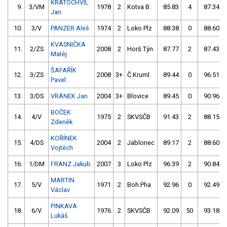
KRATOCHVÍL
9.
3/VM
1978
2
Kotva B.
85.83
4
87.34
Jan
10.
3/V
PANZER Aleš
1974
2
Loko Plz
88.38
0
88.60
KVASNIČKA
11.
2/ZS
2008
2
Horš.Týn
87.77
2
87.43
Matěj
ŠAFAŘÍK
12.
3/ZS
2008
3+
Č.Kruml.
89.44
0
96.51
Pavel
13.
3/DS
VRÁNEK Jan
2004
3+
Blovice
89.45
0
90.96
BOČEK
14.
4/V
1975
2
SKVSČB
91.43
2
88.15
Zdeněk
KOŘÍNEK
15.
4/DS
2004
2
Jablonec
89.17
2
88.60
Vojtěch
16.
1/DM
FRANZ Jakub
2007
3
Loko Plz
96.39
2
90.84
MARTIN
17.
5/V
1971
2
Boh.Pha
92.96
0
92.49
Václav
PINKAVA
18.
6/V
1976
2
SKVSČB
92.09
50
93.18
Lukáš