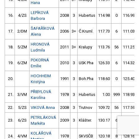
Hana
LEPÍKOVÁ
16.
4/ZS
2008
3
Hubertus
114.98
0
116.99
Barbora
ŠAFAŘÍKOVÁ
17.
2/DM
2006
3+
Č.Kruml.
117.73
6
111.03
Alena
HRONOVÁ
18.
5/ZM
2011
3+
Kralupy
113.76
56
111.25
Ludmila
POKORNÁ
19.
6/ZM
2010
3
USK Pha
126.33
6
114.32
Emílie
HOCHHEIM
20.
1991
3
Boh.Pha
118.60
0
125.40
Kristýna
PŘIBYLOVÁ
21.
3/VM
1978
3
Hubertus
1.00
999
118.93
Karolína
22.
5/ZS
VIKOVÁ Anna
2008
3
Trutnov
109.72
56
117.59
PETRILÁKOVÁ
23.
6/ZS
2009
3
Klášter.
130.17
6
126.53
Markéta
KOLÁŘOVÁ
24.
4/VM
1978
SKVSČB
120.18
8
128.16