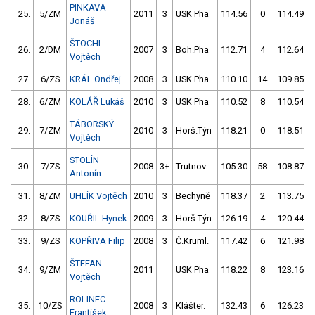
PINKAVA
25.
5/ZM
2011
3
USK Pha
114.56
0
114.49
Jonáš
ŠTOCHL
26.
2/DM
2007
3
Boh.Pha
112.71
4
112.64
Vojtěch
27.
6/ZS
KRÁL Ondřej
2008
3
USK Pha
110.10
14
109.85
28.
6/ZM
KOLÁŘ Lukáš
2010
3
USK Pha
110.52
8
110.54
TÁBORSKÝ
29.
7/ZM
2010
3
Horš.Týn
118.21
0
118.51
Vojtěch
STOLÍN
30.
7/ZS
2008
3+
Trutnov
105.30
58
108.87
Antonín
31.
8/ZM
UHLÍK Vojtěch
2010
3
Bechyně
118.37
2
113.75
32.
8/ZS
KOUŘIL Hynek
2009
3
Horš.Týn
126.19
4
120.44
33.
9/ZS
KOPŘIVA Filip
2008
3
Č.Kruml.
117.42
6
121.98
ŠTEFAN
34.
9/ZM
2011
USK Pha
118.22
8
123.16
Vojtěch
ROLINEC
35.
10/ZS
2008
3
Klášter.
132.43
6
126.23
František