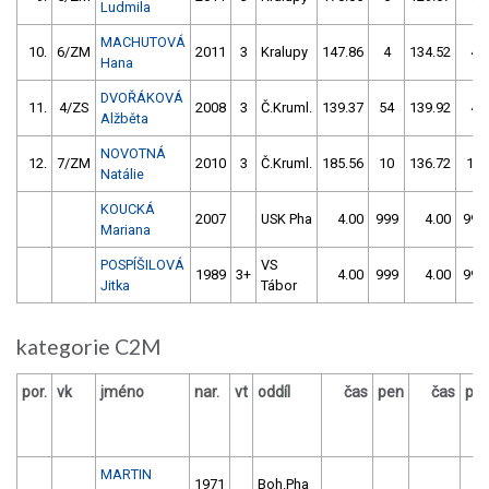
Ludmila
MACHUTOVÁ
10.
6/ZM
2011
3
Kralupy
147.86
4
134.52
4
Hana
DVOŘÁKOVÁ
11.
4/ZS
2008
3
Č.Kruml.
139.37
54
139.92
4
Alžběta
NOVOTNÁ
12.
7/ZM
2010
3
Č.Kruml.
185.56
10
136.72
12
Natálie
KOUCKÁ
2007
USK Pha
4.00
999
4.00
999
Mariana
POSPÍŠILOVÁ
VS
1989
3+
4.00
999
4.00
999
Jitka
Tábor
kategorie C2M
por.
vk
jméno
nar.
vt
oddíl
čas
pen
čas
pe
MARTIN
1971
Boh.Pha