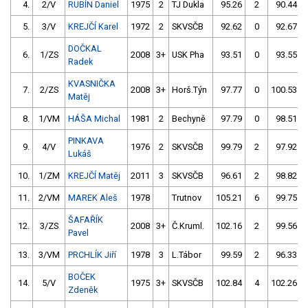
4.
2/V
RUBÍN Daniel
1975
2
TJ Dukla
95.26
2
90.44
5.
3/V
KREJČÍ Karel
1972
2
SKVSČB
92.62
0
92.67
DOČKAL
6.
1/ZS
2008
3+
USK Pha
93.51
0
93.55
Radek
KVASNIČKA
7.
2/ZS
2008
3+
Horš.Týn
97.77
0
100.53
Matěj
8.
1/VM
HÁŠA Michal
1981
2
Bechyně
97.79
0
98.51
PINKAVA
9.
4/V
1976
2
SKVSČB
99.79
2
97.92
Lukáš
10.
1/ZM
KREJČÍ Matěj
2011
3
SKVSČB
96.61
2
98.82
11.
2/VM
MAREK Aleš
1978
Trutnov
105.21
6
99.75
ŠAFAŘÍK
12.
3/ZS
2008
3+
Č.Kruml.
102.16
2
99.56
Pavel
13.
3/VM
PRCHLÍK Jiří
1978
3
L.Tábor
99.59
2
96.33
BOČEK
14.
5/V
1975
3+
SKVSČB
102.84
4
102.26
Zdeněk