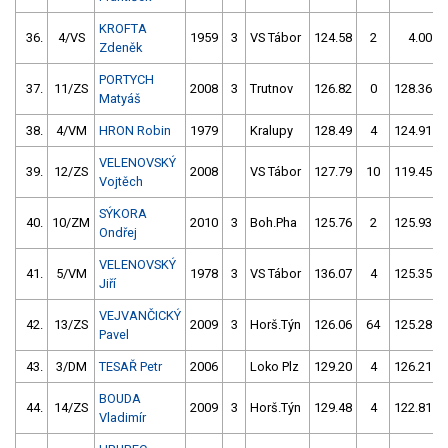
KROFTA
36.
4/VS
1959
3
VS Tábor
124.58
2
4.00
Zdeněk
PORTYCH
37.
11/ZS
2008
3
Trutnov
126.82
0
128.36
Matyáš
38.
4/VM
HRON Robin
1979
Kralupy
128.49
4
124.91
VELENOVSKÝ
39.
12/ZS
2008
VS Tábor
127.79
10
119.45
Vojtěch
SÝKORA
40.
10/ZM
2010
3
Boh.Pha
125.76
2
125.93
Ondřej
VELENOVSKÝ
41.
5/VM
1978
3
VS Tábor
136.07
4
125.35
Jiří
VEJVANČICKÝ
42.
13/ZS
2009
3
Horš.Týn
126.06
64
125.28
Pavel
43.
3/DM
TESAŘ Petr
2006
Loko Plz
129.20
4
126.21
BOUDA
44.
14/ZS
2009
3
Horš.Týn
129.48
4
122.81
Vladimír