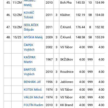
HRUBEC
45.
11/ZM
2010
Boh.Pha
145.53
10
134.99
Matěj
KOVÁČ
46.
12/ZM
2011
3
Klášter.
152.19
58
134.03
Tobiáš
SEDLÁČEK
47.
13/ZM
2011
Č.Kruml.
176.44
8
152.92
Štěpán
48.
15/ZS
MYŠKA Matěj
2009
3
Č.Kruml.
148.58
58
155.39
ČAPEK
2002
3
VS Tábor
4.00
999
4.00
Vojtěch
KAŠPAR
1967
3
SKŽižkov
4.00
999
4.00
Martin
BARTOŠ
2010
3
Roudnice
4.00
999
4.00
Vojtěch
BENHÁK Jiří
1956
3
Jablonec
4.00
999
4.00
KOTEK Miloš
1974
3
VS Tábor
4.00
999
4.00
VÁLEK Michal
1974
3
VS Tábor
4.00
999
4.00
FOLTÍN Radim
2010
3
KK Brand
4.00
999
4.00