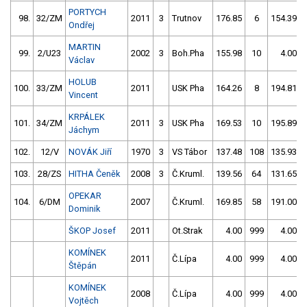
PORTYCH
98.
32/ZM
2011
3
Trutnov
176.85
6
154.39
Ondřej
MARTIN
99.
2/U23
2002
3
Boh.Pha
155.98
10
4.00
Václav
HOLUB
100.
33/ZM
2011
USK Pha
164.26
8
194.81
Vincent
KRPÁLEK
101.
34/ZM
2011
3
USK Pha
169.53
10
195.89
Jáchym
102.
12/V
NOVÁK Jiří
1970
3
VS Tábor
137.48
108
135.93
103.
28/ZS
HITHA Čeněk
2008
3
Č.Kruml.
139.56
64
131.65
OPEKAR
104.
6/DM
2007
Č.Kruml.
169.85
58
191.00
Dominik
ŠKOP Josef
2011
Ot.Strak
4.00
999
4.00
KOMÍNEK
2011
Č.Lípa
4.00
999
4.00
Štěpán
KOMÍNEK
2008
Č.Lípa
4.00
999
4.00
Vojtěch