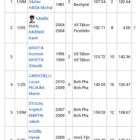
1.
1/VM
Václav
2
107.34
2
102.64
4
1981
Bechyně
HÁŠA Michal
VANĚK
2004
VS Tábor
Matěj
2.
1/DS
102.71
8
4.00
99
2004
Postřelm
RAŠNER
Karel
KROFTA
Dominik
1993
VS Tábor
3.
2
125.72
10
142.36
10
KROFTA
1959
VS Tábor
Zdeněk
CARDOSELLI
Lucas
2010
Boh.Pha
4.
1/ZS
3
143.05
16
130.47
10
PELIKÁN
2009
Boh.Pha
Martin
ŠTOCHL
Vojtěch
2007
Boh.Pha
5.
1/DM
3
159.53
12
138.67
6
MARTIN
2009
Boh.Pha
Jakub
KOUŘIL
Hynek
2009
Horš.Týn