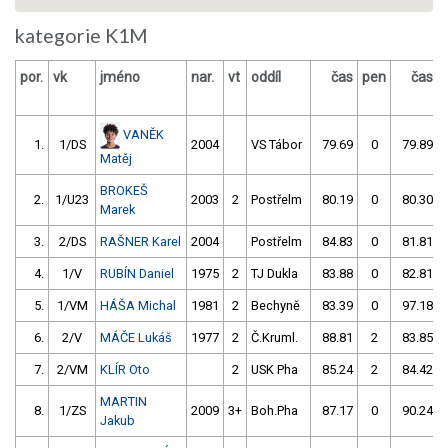
kategorie K1M
por.
vk
jméno
nar.
vt
oddíl
čas
pen
čas
VANĚK
1.
1/DS
2004
VS Tábor
79.69
0
79.89
Matěj
BROKEŠ
2.
1/U23
2003
2
Postřelm
80.19
0
80.30
Marek
3.
2/DS
RAŠNER Karel
2004
Postřelm
84.83
0
81.81
4.
1/V
RUBÍN Daniel
1975
2
TJ Dukla
83.88
0
82.81
5.
1/VM
HÁŠA Michal
1981
2
Bechyně
83.39
0
97.18
6.
2/V
MÁČE Lukáš
1977
2
Č.Kruml.
88.81
2
83.85
7.
2/VM
KLÍR Oto
2
USK Pha
85.24
2
84.42
MARTIN
8.
1/ZS
2009
3+
Boh.Pha
87.17
0
90.24
Jakub