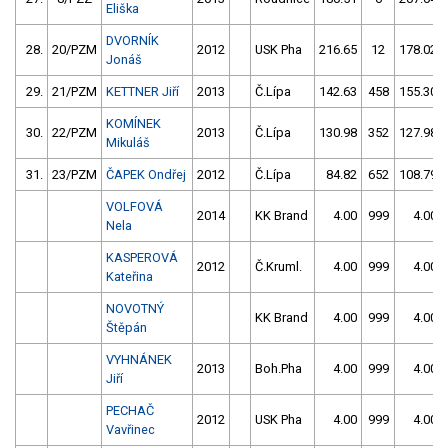
Eliška
DVORNÍK
28.
20/PZM
2012
USK Pha
216.65
12
178.02
Jonáš
29.
21/PZM
KETTNER Jiří
2013
Č.Lípa
142.63
458
155.30
KOMÍNEK
30.
22/PZM
2013
Č.Lípa
130.98
352
127.98
Mikuláš
31.
23/PZM
ČAPEK Ondřej
2012
Č.Lípa
84.82
652
108.79
VOLFOVÁ
2014
KK Brand
4.00
999
4.00
Nela
KASPEROVÁ
2012
Č.Kruml.
4.00
999
4.00
Kateřina
NOVOTNÝ
KK Brand
4.00
999
4.00
Štěpán
VYHNÁNEK
2013
Boh.Pha
4.00
999
4.00
Jiří
PECHAČ
2012
USK Pha
4.00
999
4.00
Vavřinec