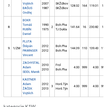
Vojtěch
2007
SKŽižkov
7.
128.32
164
119.31
16
BAŠUS
1987
SKŽižkov
Ondřej
BOKR
Tomáš
1990
Boh.Pha
8.
2
141.64
16
230.82
10
RUBÍN
1975
TJ Dukla
Daniel
PLUTA
Štěpán
2012
Boh.Pha
9.
1/ZM
144.39
110
139.43
112
PAWINGER
2012
Boh.Pha
Vincent
ZACHYSTAL
2010
Frol
Adam
4.00
999
4.00
999
2010
Boh.Pha
SEIDL Marek
KASTNER
Adam
2012
Horš.Týn
3
4.00
999
4.00
999
ŽÁČEK
2013
Horš.Týn
Vojtěch
kategorie K1W