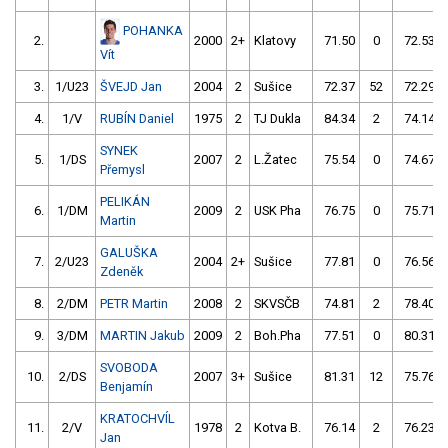
POHANKA
2.
2000
2+
Klatovy
71.50
0
72.53
Vít
3.
1/U23
ŠVEJD Jan
2004
2
Sušice
72.37
52
72.29
4.
1/V
RUBÍN Daniel
1975
2
TJ Dukla
84.34
2
74.14
SYNEK
5.
1/DS
2007
2
L.Žatec
75.54
0
74.67
Přemysl
PELIKÁN
6.
1/DM
2009
2
USK Pha
76.75
0
75.71
Martin
GALUŠKA
7.
2/U23
2004
2+
Sušice
77.81
0
76.56
Zdeněk
8.
2/DM
PETR Martin
2008
2
SKVSČB
74.81
2
78.40
9.
3/DM
MARTIN Jakub
2009
2
Boh.Pha
77.51
0
80.31
SVOBODA
10.
2/DS
2007
3+
Sušice
81.31
12
75.76
Benjamín
KRATOCHVÍL
11.
2/V
1978
2
Kotva B.
76.14
2
76.23
Jan