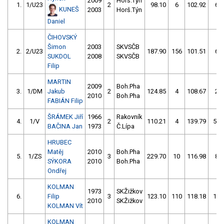
2009
Horš.Týn
1.
1/U23
2
98.10
6
102.92
6
KUNEŠ
2003
Horš.Týn
Daniel
ČIHOVSKÝ
Šimon
2003
SKVSČB
2.
2/U23
187.90
156
101.51
6
SUKDOL
2008
SKVSČB
Filip
MARTIN
2009
Boh.Pha
3.
1/DM
Jakub
2
124.85
4
108.67
2
2010
Boh.Pha
FABIÁN Filip
ŠRÁMEK Jiří
1966
Rakovník
4.
1/V
2
110.21
4
139.79
54
BAČINA Jan
1973
Č.Lípa
HRUBEC
Matěj
2010
Boh.Pha
5.
1/ZS
3
229.70
10
116.98
8
SÝKORA
2010
Boh.Pha
Ondřej
KOLMAN
1973
SKŽižkov
6.
Filip
3
123.10
110
118.18
16
2010
SKŽižkov
KOLMAN Vít
KOLMAN