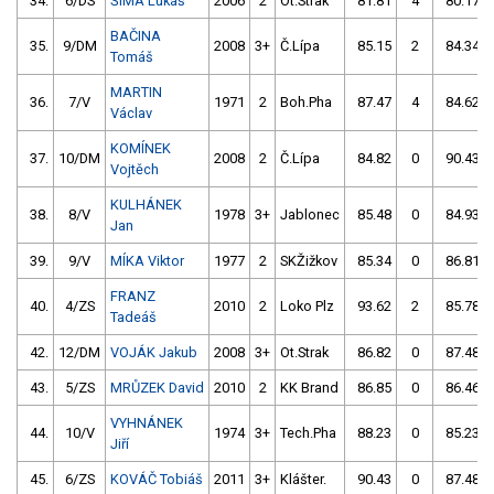
34.
6/DS
ŠÍMA Lukáš
2006
2
Ot.Strak
81.81
4
80.17
BAČINA
35.
9/DM
2008
3+
Č.Lípa
85.15
2
84.34
Tomáš
MARTIN
36.
7/V
1971
2
Boh.Pha
87.47
4
84.62
Václav
KOMÍNEK
37.
10/DM
2008
2
Č.Lípa
84.82
0
90.43
Vojtěch
KULHÁNEK
38.
8/V
1978
3+
Jablonec
85.48
0
84.93
Jan
39.
9/V
MÍKA Viktor
1977
2
SKŽižkov
85.34
0
86.81
FRANZ
40.
4/ZS
2010
2
Loko Plz
93.62
2
85.78
Tadeáš
42.
12/DM
VOJÁK Jakub
2008
3+
Ot.Strak
86.82
0
87.48
43.
5/ZS
MRŮZEK David
2010
2
KK Brand
86.85
0
86.46
VYHNÁNEK
44.
10/V
1974
3+
Tech.Pha
88.23
0
85.23
Jiří
45.
6/ZS
KOVÁČ Tobiáš
2011
3+
Klášter.
90.43
0
87.48