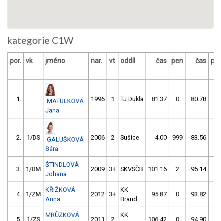
kategorie C1W
por.
vk
jméno
nar.
vt
oddíl
čas
pen
čas
pe
1.
1996
1
TJ Dukla
81.37
0
80.78
0
MATULKOVÁ
Jana
2.
1/DS
2006
2
Sušice
4.00
999
83.56
0
GALUŠKOVÁ
Bára
ŠTINDLOVÁ
3.
1/DM
2009
3+
SKVSČB
101.16
2
95.14
0
Johana
KŘIŽKOVÁ
KK
4.
1/ZM
2012
3+
95.87
0
93.82
2
Anna
Brand
MRŮZKOVÁ
KK
5.
1/ZS
2011
2
106.42
0
94.90
2