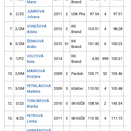
Marie
Brand
JUMROVÁ
6.
2/ZS
2011
2
USK Pha
97.54
4
97.51
2
Johana
VONEŠOVÁ
KK
7.
2/ZM
2013
2
124.51
4
98.28
2
Adéla
Brand
ŠENKOVÁ
KK
8.
3/ZM
2013
3+
101.40
6
100.23
4
Aniko
Brand
VOLFOVÁ
KK
9.
1/PZ
2014
4.00
999
105.31
0
Nela
Brand
MARKOVÁ
10.
2/DM
2009
2
Pardub.
105.71
52
103.46
2
Kristýna
PETRILÁKOVÁ
11.
3/DM
2009
3
Klášter.
110.53
4
105.48
4
Markéta
TONCAROVÁ
12.
3/ZS
2010
3
SKVSČB
108.56
2
143.34
54
Blanka
PETROVÁ
13.
4/ZS
2011
3
SKVSČB
113.92
4
111.15
0
Lenka
HYBRANTOVÁ