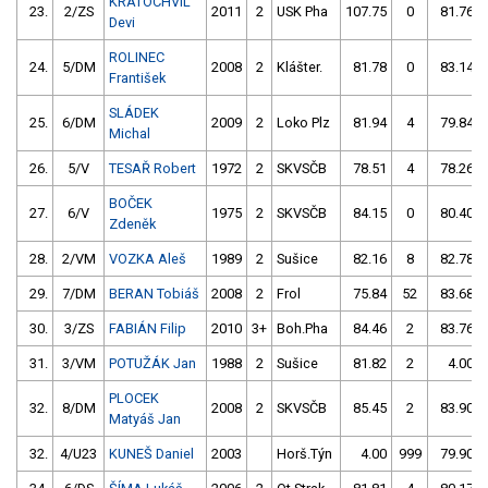
KRATOCHVÍL
23.
2/ZS
2011
2
USK Pha
107.75
0
81.76
Devi
ROLINEC
24.
5/DM
2008
2
Klášter.
81.78
0
83.14
František
SLÁDEK
25.
6/DM
2009
2
Loko Plz
81.94
4
79.84
Michal
26.
5/V
TESAŘ Robert
1972
2
SKVSČB
78.51
4
78.26
BOČEK
27.
6/V
1975
2
SKVSČB
84.15
0
80.40
Zdeněk
28.
2/VM
VOZKA Aleš
1989
2
Sušice
82.16
8
82.78
29.
7/DM
BERAN Tobiáš
2008
2
Frol
75.84
52
83.68
30.
3/ZS
FABIÁN Filip
2010
3+
Boh.Pha
84.46
2
83.76
31.
3/VM
POTUŽÁK Jan
1988
2
Sušice
81.82
2
4.00
PLOCEK
32.
8/DM
2008
2
SKVSČB
85.45
2
83.90
Matyáš Jan
32.
4/U23
KUNEŠ Daniel
2003
Horš.Týn
4.00
999
79.90