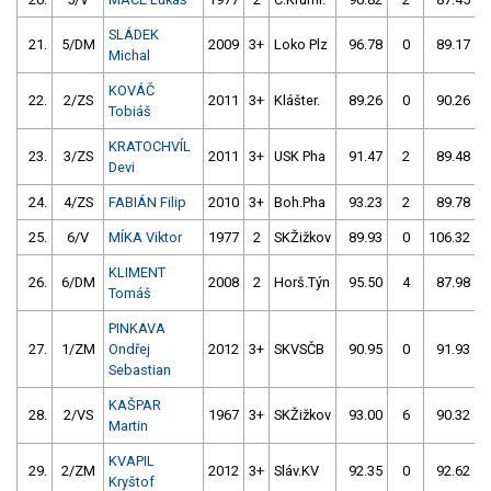
SLÁDEK
21.
5/DM
2009
3+
Loko Plz
96.78
0
89.17
Michal
KOVÁČ
22.
2/ZS
2011
3+
Klášter.
89.26
0
90.26
Tobiáš
KRATOCHVÍL
23.
3/ZS
2011
3+
USK Pha
91.47
2
89.48
Devi
24.
4/ZS
FABIÁN Filip
2010
3+
Boh.Pha
93.23
2
89.78
25.
6/V
MÍKA Viktor
1977
2
SKŽižkov
89.93
0
106.32
KLIMENT
26.
6/DM
2008
2
Horš.Týn
95.50
4
87.98
Tomáš
PINKAVA
27.
1/ZM
Ondřej
2012
3+
SKVSČB
90.95
0
91.93
Sebastian
KAŠPAR
28.
2/VS
1967
3+
SKŽižkov
93.00
6
90.32
Martin
KVAPIL
29.
2/ZM
2012
3+
Sláv.KV
92.35
0
92.62
Kryštof