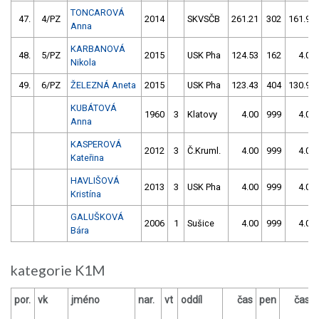
TONCAROVÁ
47.
4/PZ
2014
SKVSČB
261.21
302
161.93
Anna
KARBANOVÁ
48.
5/PZ
2015
USK Pha
124.53
162
4.00
Nikola
49.
6/PZ
ŽELEZNÁ Aneta
2015
USK Pha
123.43
404
130.92
KUBÁTOVÁ
1960
3
Klatovy
4.00
999
4.00
Anna
KASPEROVÁ
2012
3
Č.Kruml.
4.00
999
4.00
Kateřina
HAVLIŠOVÁ
2013
3
USK Pha
4.00
999
4.00
Kristína
GALUŠKOVÁ
2006
1
Sušice
4.00
999
4.00
Bára
kategorie K1M
por.
vk
jméno
nar.
vt
oddíl
čas
pen
čas