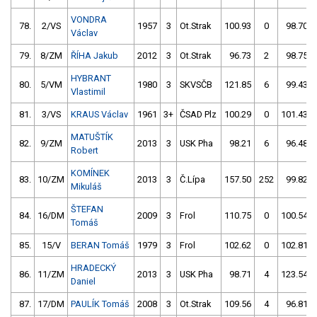
VONDRA
78.
2/VS
1957
3
Ot.Strak
100.93
0
98.70
Václav
79.
8/ZM
ŘÍHA Jakub
2012
3
Ot.Strak
96.73
2
98.75
HYBRANT
80.
5/VM
1980
3
SKVSČB
121.85
6
99.43
Vlastimil
81.
3/VS
KRAUS Václav
1961
3+
ČSAD Plz
100.29
0
101.43
MATUŠTÍK
82.
9/ZM
2013
3
USK Pha
98.21
6
96.48
Robert
KOMÍNEK
83.
10/ZM
2013
3
Č.Lípa
157.50
252
99.82
Mikuláš
ŠTEFAN
84.
16/DM
2009
3
Frol
110.75
0
100.54
Tomáš
85.
15/V
BERAN Tomáš
1979
3
Frol
102.62
0
102.81
HRADECKÝ
86.
11/ZM
2013
3
USK Pha
98.71
4
123.54
Daniel
87.
17/DM
PAULÍK Tomáš
2008
3
Ot.Strak
109.56
4
96.81