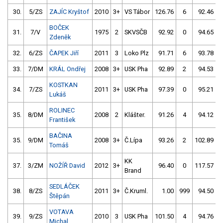
30.
5/ZS
ZAJÍC Kryštof
2010
3+
VS Tábor
126.76
6
92.46
BOČEK
31.
7/V
1975
2
SKVSČB
92.92
0
94.65
Zdeněk
32.
6/ZS
ČAPEK Jiří
2011
3
Loko Plz
91.71
6
93.78
33.
7/DM
KRÁL Ondřej
2008
3+
USK Pha
92.89
2
94.53
KOSTKAN
34.
7/ZS
2011
3+
USK Pha
97.39
0
95.21
Lukáš
ROLINEC
35.
8/DM
2008
2
Klášter.
91.26
4
94.12
František
BAČINA
35.
9/DM
2008
3+
Č.Lípa
93.26
2
102.89
Tomáš
KK
37.
3/ZM
NOŽÍŘ David
2012
3+
96.40
0
117.57
Brand
SEDLÁČEK
38.
8/ZS
2011
3+
Č.Kruml.
1.00
999
94.50
Štěpán
VOTAVA
39.
9/ZS
2010
3
USK Pha
101.50
4
94.76
Michal