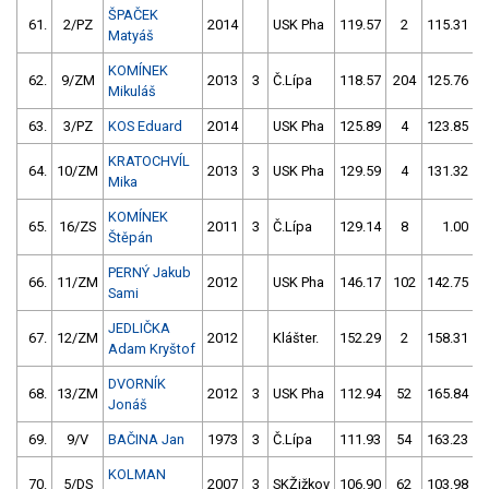
ŠPAČEK
61.
2/PZ
2014
USK Pha
119.57
2
115.31
Matyáš
KOMÍNEK
62.
9/ZM
2013
3
Č.Lípa
118.57
204
125.76
Mikuláš
63.
3/PZ
KOS Eduard
2014
USK Pha
125.89
4
123.85
KRATOCHVÍL
64.
10/ZM
2013
3
USK Pha
129.59
4
131.32
Mika
KOMÍNEK
65.
16/ZS
2011
3
Č.Lípa
129.14
8
1.00
9
Štěpán
PERNÝ Jakub
66.
11/ZM
2012
USK Pha
146.17
102
142.75
Sami
JEDLIČKA
67.
12/ZM
2012
Klášter.
152.29
2
158.31
Adam Kryštof
DVORNÍK
68.
13/ZM
2012
3
USK Pha
112.94
52
165.84
Jonáš
69.
9/V
BAČINA Jan
1973
3
Č.Lípa
111.93
54
163.23
KOLMAN
70.
5/DS
2007
3
SKŽižkov
106.90
62
103.98
1