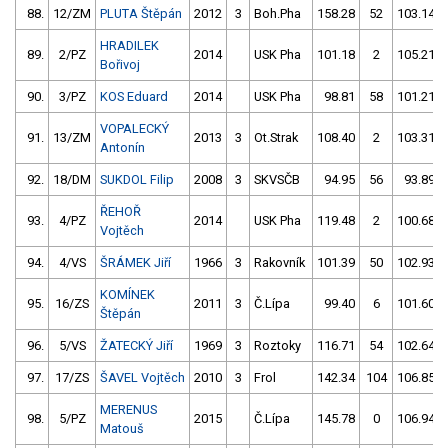
88.
12/ZM
PLUTA Štěpán
2012
3
Boh.Pha
158.28
52
103.14
HRADILEK
89.
2/PZ
2014
USK Pha
101.18
2
105.21
Bořivoj
90.
3/PZ
KOS Eduard
2014
USK Pha
98.81
58
101.21
VOPALECKÝ
91.
13/ZM
2013
3
Ot.Strak
108.40
2
103.31
Antonín
92.
18/DM
SUKDOL Filip
2008
3
SKVSČB
94.95
56
93.89
ŘEHOŘ
93.
4/PZ
2014
USK Pha
119.48
2
100.68
Vojtěch
94.
4/VS
ŠRÁMEK Jiří
1966
3
Rakovník
101.39
50
102.93
KOMÍNEK
95.
16/ZS
2011
3
Č.Lípa
99.40
6
101.60
Štěpán
96.
5/VS
ŽATECKÝ Jiří
1969
3
Roztoky
116.71
54
102.64
97.
17/ZS
ŠAVEL Vojtěch
2010
3
Frol
142.34
104
106.85
MERENUS
98.
5/PZ
2015
Č.Lípa
145.78
0
106.94
Matouš