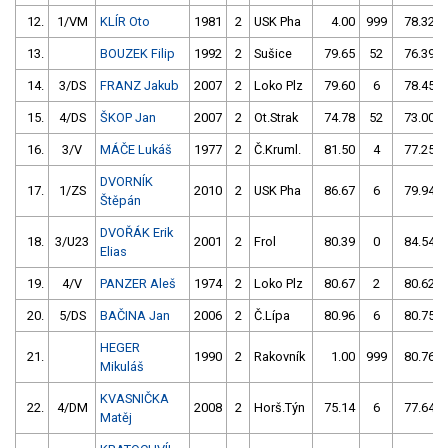
12.
1/VM
KLÍR Oto
1981
2
USK Pha
4.00
999
78.32
13.
BOUZEK Filip
1992
2
Sušice
79.65
52
76.39
14.
3/DS
FRANZ Jakub
2007
2
Loko Plz
79.60
6
78.45
15.
4/DS
ŠKOP Jan
2007
2
Ot.Strak
74.78
52
73.00
16.
3/V
MÁČE Lukáš
1977
2
Č.Kruml.
81.50
4
77.25
DVORNÍK
17.
1/ZS
2010
2
USK Pha
86.67
6
79.94
Štěpán
DVOŘÁK Erik
18.
3/U23
2001
2
Frol
80.39
0
84.54
Elias
19.
4/V
PANZER Aleš
1974
2
Loko Plz
80.67
2
80.62
20.
5/DS
BAČINA Jan
2006
2
Č.Lípa
80.96
6
80.75
HEGER
21.
1990
2
Rakovník
1.00
999
80.76
Mikuláš
KVASNIČKA
22.
4/DM
2008
2
Horš.Týn
75.14
6
77.64
Matěj