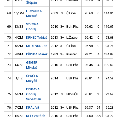
Štěpán
HOVORKA
68.
15/DM
2009
3
Č.Lípa
95.60
0
114.95
Matouš
SÝKORA
69.
13/ZS
2010
3+
Boh.Pha
95.62
0
116.65
Ondřej
70.
4/ZM
DRNEC Tobiáš
2013
3+
L.Žatec
96.42
0
93.68
71.
5/ZM
MERENUS Jan
2012
3+
Č.Lípa
95.98
0
93.78
72.
4/VM
PŘINDA Marek
1983
3+
Klášter.
92.21
4
134.84
GEIGER
73.
14/ZS
2010
3+
USK Pha
92.45
4
109.60
Mikuláš
ŠPAČEK
74.
1/PZ
2014
USK Pha
98.81
4
94.59
Matyáš
PINKAVA
75.
6/ZM
Ondřej
2012
3
SKVSČB
95.81
2
92.64
Sebastian
76.
7/ZM
KRÁL Vít
2012
3+
USK Pha
99.37
54
95.23
77.
15/ZS
KLÍR Vojtěch
2010
3+
USK Pha
4.00
999
93.70