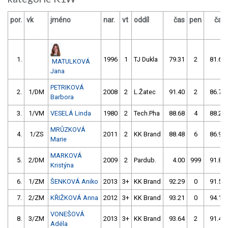
por.
vk
jméno
nar.
vt
oddíl
čas
pen
čas
1.
1996
1
TJ Dukla
79.31
2
81.67
MATULKOVÁ
Jana
PETRIKOVÁ
2.
1/DM
2008
2
L.Žatec
91.40
2
86.76
Barbora
3.
1/VM
VESELÁ Linda
1980
2
Tech.Pha
88.68
4
88.25
MRŮZKOVÁ
4.
1/ZS
2011
2
KK Brand
88.48
6
86.98
Marie
MARKOVÁ
5.
2/DM
2009
2
Pardub.
4.00
999
91.82
Kristýna
6.
1/ZM
ŠENKOVÁ Aniko
2013
3+
KK Brand
92.29
0
91.53
7.
2/ZM
KŘIŽKOVÁ Anna
2012
3+
KK Brand
93.21
0
94.10
VONEŠOVÁ
8.
3/ZM
2013
3+
KK Brand
93.64
2
91.47
Adéla