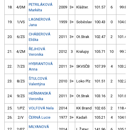
PETRILÁKOVÁ
18.
4/DM
2009
3+
Klášter.
101.57
6
99.89
Markéta
LAGNEROVÁ
19.
1/VS
1959
3+
Soběslav
100.43
0
104.00
Jana
CHÁBEROVÁ
20.
6/ZS
2011
3+
Ot.Strak
102.47
2
101.45
Eliška
ŘEJHOVÁ
21.
4/ZM
2012
3
Kralupy
105.71
10
99.79
Veronika
HYBRANTOVÁ
22.
7/ZS
2011
3+
SKVSČB
107.39
4
103.28
Anna
ŠTULCOVÁ
23.
8/ZS
2010
3+
Loko Plz
101.51
2
102.21
Valentýna
HEŘMANSKÁ
24.
9/ZS
2011
3+
Ot.Strak
103.16
2
101.84
Veronika
25.
1/PZ
VOLFOVÁ Nela
2014
KK Brand
102.65
2
118.40
26.
2/V
ČERNÁ Lucie
1977
3+
Kadaň
105.21
4
104.98
MILYANOVÁ
27.
2/PZ
2014
L.Žatec
141.96
6
105.59