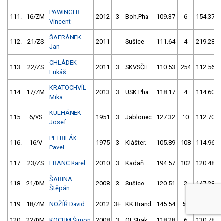
PAWINGER
111.
16/ZM
2012
3
Boh.Pha
109.37
6
154.37
Vincent
ŠAFRÁNEK
112.
21/ZS
2011
Sušice
111.64
4
219.28
Jan
CHLÁDEK
113.
22/ZS
2011
3
SKVSČB
110.53
254
112.56
Lukáš
KRATOCHVÍL
114.
17/ZM
2013
3
USK Pha
118.17
4
114.60
Mika
KULHÁNEK
115.
6/VS
1951
3
Jablonec
127.32
10
112.70
Josef
PETRILÁK
116.
16/V
1975
3
Klášter.
105.89
108
114.96
Pavel
117.
23/ZS
FRANC Karel
2010
3
Kadaň
194.57
102
120.48
ŠARINA
118.
21/DM
2008
3
Sušice
120.51
2
147.28
Štěpán
119.
18/ZM
NOŽÍŘ David
2012
3+
KK Brand
145.54
50
118.98
120.
22/DM
KOCUM Šimon
2008
3
Ot.Strak
118.28
6
130.78