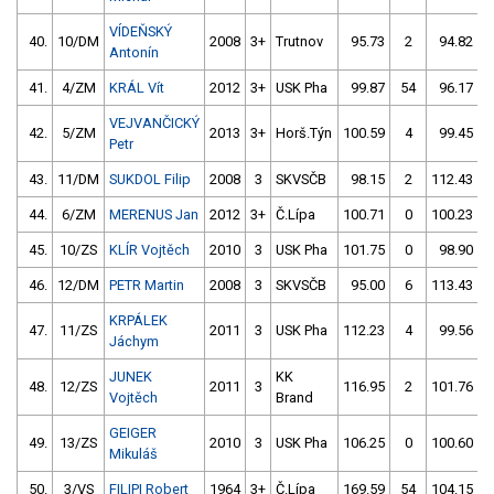
VÍDEŇSKÝ
40.
10/DM
2008
3+
Trutnov
95.73
2
94.82
Antonín
41.
4/ZM
KRÁL Vít
2012
3+
USK Pha
99.87
54
96.17
VEJVANČICKÝ
42.
5/ZM
2013
3+
Horš.Týn
100.59
4
99.45
Petr
43.
11/DM
SUKDOL Filip
2008
3
SKVSČB
98.15
2
112.43
1
44.
6/ZM
MERENUS Jan
2012
3+
Č.Lípa
100.71
0
100.23
45.
10/ZS
KLÍR Vojtěch
2010
3
USK Pha
101.75
0
98.90
46.
12/DM
PETR Martin
2008
3
SKVSČB
95.00
6
113.43
KRPÁLEK
47.
11/ZS
2011
3
USK Pha
112.23
4
99.56
Jáchym
JUNEK
KK
48.
12/ZS
2011
3
116.95
2
101.76
Vojtěch
Brand
GEIGER
49.
13/ZS
2010
3
USK Pha
106.25
0
100.60
Mikuláš
50.
3/VS
FILIPI Robert
1964
3+
Č.Lípa
169.59
54
104.15