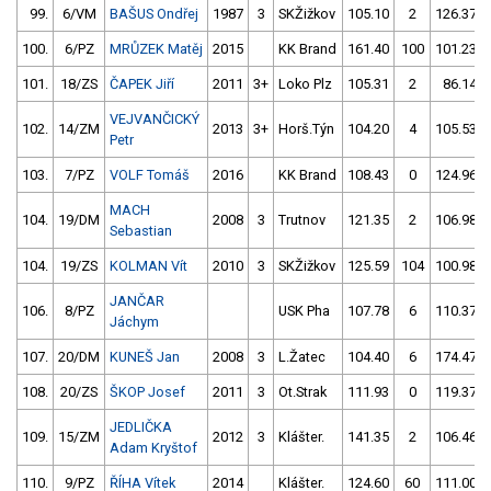
99.
6/VM
BAŠUS Ondřej
1987
3
SKŽižkov
105.10
2
126.37
100.
6/PZ
MRŮZEK Matěj
2015
KK Brand
161.40
100
101.23
101.
18/ZS
ČAPEK Jiří
2011
3+
Loko Plz
105.31
2
86.14
VEJVANČICKÝ
102.
14/ZM
2013
3+
Horš.Týn
104.20
4
105.53
Petr
103.
7/PZ
VOLF Tomáš
2016
KK Brand
108.43
0
124.96
MACH
104.
19/DM
2008
3
Trutnov
121.35
2
106.98
Sebastian
104.
19/ZS
KOLMAN Vít
2010
3
SKŽižkov
125.59
104
100.98
JANČAR
106.
8/PZ
USK Pha
107.78
6
110.37
Jáchym
107.
20/DM
KUNEŠ Jan
2008
3
L.Žatec
104.40
6
174.47
108.
20/ZS
ŠKOP Josef
2011
3
Ot.Strak
111.93
0
119.37
JEDLIČKA
109.
15/ZM
2012
3
Klášter.
141.35
2
106.46
Adam Kryštof
110.
9/PZ
ŘÍHA Vítek
2014
Klášter.
124.60
60
111.00