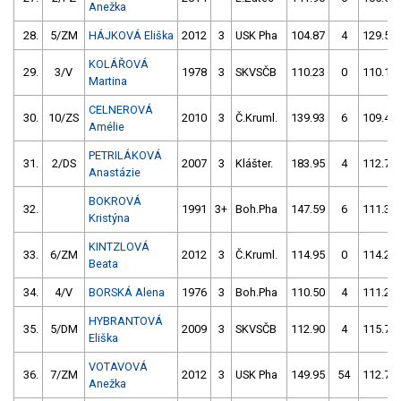
Anežka
28.
5/ZM
HÁJKOVÁ Eliška
2012
3
USK Pha
104.87
4
129.53
KOLÁŘOVÁ
29.
3/V
1978
3
SKVSČB
110.23
0
110.18
Martina
CELNEROVÁ
30.
10/ZS
2010
3
Č.Kruml.
139.93
6
109.40
Amélie
PETRILÁKOVÁ
31.
2/DS
2007
3
Klášter.
183.95
4
112.73
Anastázie
BOKROVÁ
32.
1991
3+
Boh.Pha
147.59
6
111.39
Kristýna
KINTZLOVÁ
33.
6/ZM
2012
3
Č.Kruml.
114.95
0
114.28
Beata
34.
4/V
BORSKÁ Alena
1976
3
Boh.Pha
110.50
4
111.28
HYBRANTOVÁ
35.
5/DM
2009
3
SKVSČB
112.90
4
115.78
Eliška
VOTAVOVÁ
36.
7/ZM
2012
3
USK Pha
149.95
54
112.78
Anežka