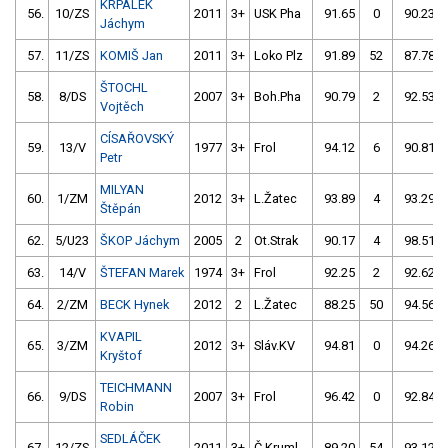
KRPÁLEK
56.
10/ZS
2011
3+
USK Pha
91.65
0
90.23
Jáchym
57.
11/ZS
KOMIŠ Jan
2011
3+
Loko Plz
91.89
52
87.78
ŠTOCHL
58.
8/DS
2007
3+
Boh.Pha
90.79
2
92.53
Vojtěch
CÍSAŘOVSKÝ
59.
13/V
1977
3+
Frol
94.12
6
90.81
Petr
MILYAN
60.
1/ZM
2012
3+
L.Žatec
93.89
4
93.29
Štěpán
62.
5/U23
ŠKOP Jáchym
2005
2
Ot.Strak
90.17
4
98.51
63.
14/V
ŠTEFAN Marek
1974
3+
Frol
92.25
2
92.62
64.
2/ZM
BECK Hynek
2012
2
L.Žatec
88.25
50
94.56
KVAPIL
65.
3/ZM
2012
3+
Sláv.KV
94.81
0
94.26
Kryštof
TEICHMANN
66.
9/DS
2007
3+
Frol
96.42
0
92.84
Robin
SEDLÁČEK
67.
12/ZS
2011
3+
Č.Kruml.
89.20
54
93.12