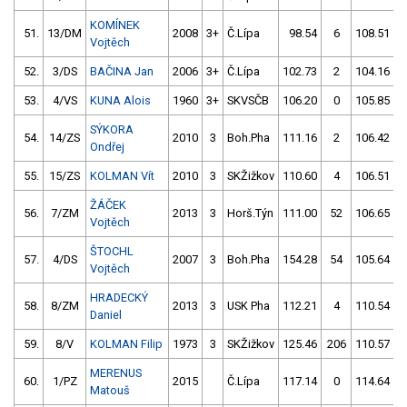
KOMÍNEK
51.
13/DM
2008
3+
Č.Lípa
98.54
6
108.51
Vojtěch
52.
3/DS
BAČINA Jan
2006
3+
Č.Lípa
102.73
2
104.16
53.
4/VS
KUNA Alois
1960
3+
SKVSČB
106.20
0
105.85
SÝKORA
54.
14/ZS
2010
3
Boh.Pha
111.16
2
106.42
Ondřej
55.
15/ZS
KOLMAN Vít
2010
3
SKŽižkov
110.60
4
106.51
ŽÁČEK
56.
7/ZM
2013
3
Horš.Týn
111.00
52
106.65
Vojtěch
ŠTOCHL
57.
4/DS
2007
3
Boh.Pha
154.28
54
105.64
Vojtěch
HRADECKÝ
58.
8/ZM
2013
3
USK Pha
112.21
4
110.54
Daniel
59.
8/V
KOLMAN Filip
1973
3
SKŽižkov
125.46
206
110.57
MERENUS
60.
1/PZ
2015
Č.Lípa
117.14
0
114.64
Matouš