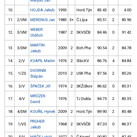
Matyáš Jan
10.
HOJDA Jakub
1993
Horš.Týn
83.43
0
4.00
9
11.
2/VM
MERENUS Jan
1983
3+
Č.Lípa
85.51
2
83.96
WEBER
12.
3/VM
1987
2
SKVSČB
84.46
0
91.42
Oldřich
MARTIN
13.
3/DM
2009
2
Boh.Pha
90.54
2
84.78
Jakub
14.
2/V
KVAPIL Martin
1976
2
Sláv.KV
86.76
4
84.84
DVORNÍK
15.
1/ZS
2010
2
USK Pha
87.56
2
85.26
Štěpán
16.
3/V
ŠPAČEK Jiří
1974
2
SKŽižkov
86.62
0
85.31
MRŮZEK
17.
4/V
1976
TJ Dukla
84.75
2
83.35
David
18.
4/DM
KOUŘIL Hynek
2009
2
Horš.Týn
89.90
2
85.48
PRÜHER
19.
1/VS
1968
2
SKVSČB
87.20
0
86.37
Jakub
20.
5/V
MÁČE Lukáš
1977
2
Č.Kruml.
90.82
2
87.45