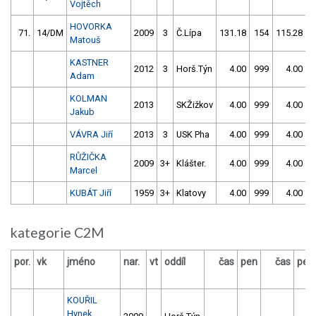
Vojtěch
HOVORKA
71.
14/DM
2009
3
Č.Lípa
131.18
154
115.28
1
Matouš
KASTNER
2012
3
Horš.Týn
4.00
999
4.00
9
Adam
KOLMAN
2013
SKŽižkov
4.00
999
4.00
9
Jakub
VÁVRA Jiří
2013
3
USK Pha
4.00
999
4.00
9
RŮŽIČKA
2009
3+
Klášter.
4.00
999
4.00
9
Marcel
KUBÁT Jiří
1959
3+
Klatovy
4.00
999
4.00
9
kategorie C2M
por.
vk
jméno
nar.
vt
oddíl
čas
pen
čas
pen
KOUŘIL
Hynek