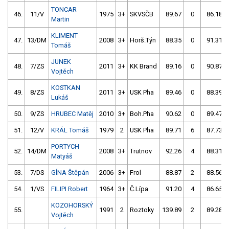
TONCAR
46.
11/V
1975
3+
SKVSČB
89.67
0
86.18
Martin
KLIMENT
47.
13/DM
2008
3+
Horš.Týn
88.35
0
91.31
Tomáš
JUNEK
48.
7/ZS
2011
3+
KK Brand
89.16
0
90.87
Vojtěch
KOSTKAN
49.
8/ZS
2011
3+
USK Pha
89.46
0
88.39
Lukáš
50.
9/ZS
HRUBEC Matěj
2010
3+
Boh.Pha
90.62
0
89.47
51.
12/V
KRÁL Tomáš
1979
2
USK Pha
89.71
6
87.73
PORTYCH
52.
14/DM
2008
3+
Trutnov
92.26
4
88.31
Matyáš
53.
7/DS
GÍNA Štěpán
2006
3+
Frol
88.87
2
88.56
54.
1/VS
FILIPI Robert
1964
3+
Č.Lípa
91.20
4
86.65
KOZOHORSKÝ
55.
1991
2
Roztoky
139.89
2
89.28
Vojtěch