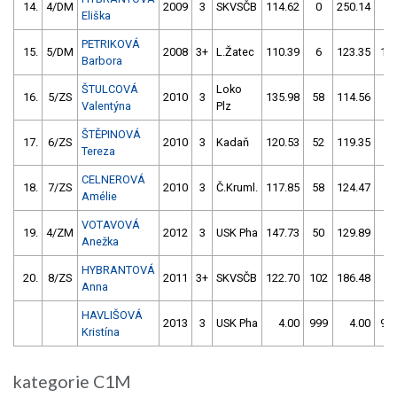
14.
4/DM
2009
3
SKVSČB
114.62
0
250.14
52
Eliška
PETRIKOVÁ
15.
5/DM
2008
3+
L.Žatec
110.39
6
123.35
16
Barbora
ŠTULCOVÁ
Loko
16.
5/ZS
2010
3
135.98
58
114.56
4
Valentýna
Plz
ŠTĚPINOVÁ
17.
6/ZS
2010
3
Kadaň
120.53
52
119.35
2
Tereza
CELNEROVÁ
18.
7/ZS
2010
3
Č.Kruml.
117.85
58
124.47
6
Amélie
VOTAVOVÁ
19.
4/ZM
2012
3
USK Pha
147.73
50
129.89
2
Anežka
HYBRANTOVÁ
20.
8/ZS
2011
3+
SKVSČB
122.70
102
186.48
2
Anna
HAVLIŠOVÁ
2013
3
USK Pha
4.00
999
4.00
99
Kristína
kategorie C1M