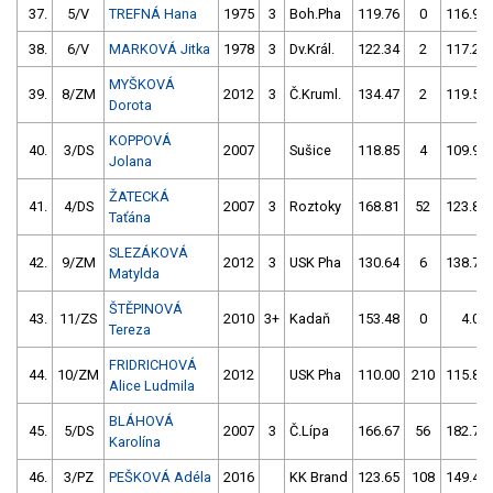
37.
5/V
TREFNÁ Hana
1975
3
Boh.Pha
119.76
0
116.90
38.
6/V
MARKOVÁ Jitka
1978
3
Dv.Král.
122.34
2
117.26
MYŠKOVÁ
39.
8/ZM
2012
3
Č.Kruml.
134.47
2
119.54
Dorota
KOPPOVÁ
40.
3/DS
2007
Sušice
118.85
4
109.98
Jolana
ŽATECKÁ
41.
4/DS
2007
3
Roztoky
168.81
52
123.82
Taťána
SLEZÁKOVÁ
42.
9/ZM
2012
3
USK Pha
130.64
6
138.73
Matylda
ŠTĚPINOVÁ
43.
11/ZS
2010
3+
Kadaň
153.48
0
4.00
Tereza
FRIDRICHOVÁ
44.
10/ZM
2012
USK Pha
110.00
210
115.85
Alice Ludmila
BLÁHOVÁ
45.
5/DS
2007
3
Č.Lípa
166.67
56
182.79
Karolína
46.
3/PZ
PEŠKOVÁ Adéla
2016
KK Brand
123.65
108
149.42