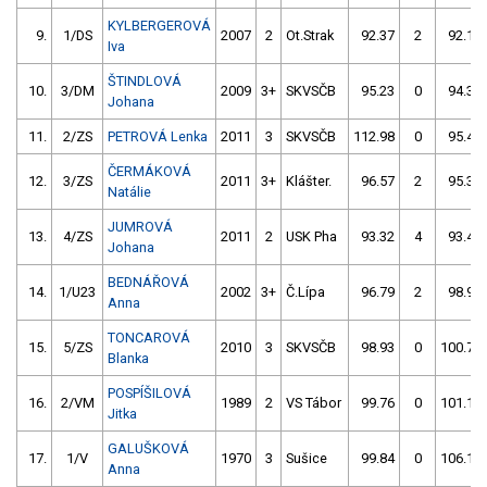
KYLBERGEROVÁ
9.
1/DS
2007
2
Ot.Strak
92.37
2
92.12
Iva
ŠTINDLOVÁ
10.
3/DM
2009
3+
SKVSČB
95.23
0
94.39
Johana
11.
2/ZS
PETROVÁ Lenka
2011
3
SKVSČB
112.98
0
95.43
ČERMÁKOVÁ
12.
3/ZS
2011
3+
Klášter.
96.57
2
95.31
Natálie
JUMROVÁ
13.
4/ZS
2011
2
USK Pha
93.32
4
93.48
Johana
BEDNÁŘOVÁ
14.
1/U23
2002
3+
Č.Lípa
96.79
2
98.93
Anna
TONCAROVÁ
15.
5/ZS
2010
3
SKVSČB
98.93
0
100.73
Blanka
POSPÍŠILOVÁ
16.
2/VM
1989
2
VS Tábor
99.76
0
101.17
Jitka
GALUŠKOVÁ
17.
1/V
1970
3
Sušice
99.84
0
106.16
Anna