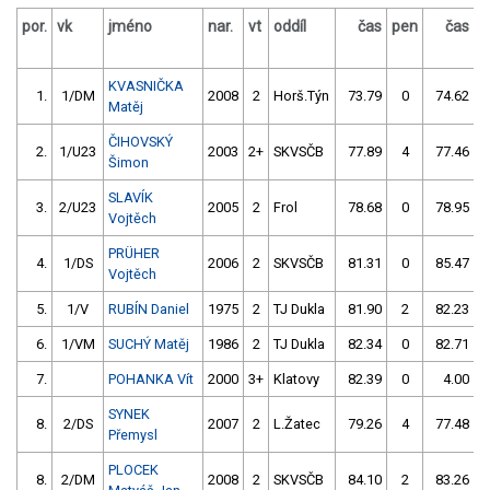
por.
vk
jméno
nar.
vt
oddíl
čas
pen
čas
p
KVASNIČKA
1.
1/DM
2008
2
Horš.Týn
73.79
0
74.62
Matěj
ČIHOVSKÝ
2.
1/U23
2003
2+
SKVSČB
77.89
4
77.46
Šimon
SLAVÍK
3.
2/U23
2005
2
Frol
78.68
0
78.95
Vojtěch
PRÜHER
4.
1/DS
2006
2
SKVSČB
81.31
0
85.47
Vojtěch
5.
1/V
RUBÍN Daniel
1975
2
TJ Dukla
81.90
2
82.23
6.
1/VM
SUCHÝ Matěj
1986
2
TJ Dukla
82.34
0
82.71
7.
POHANKA Vít
2000
3+
Klatovy
82.39
0
4.00
9
SYNEK
8.
2/DS
2007
2
L.Žatec
79.26
4
77.48
Přemysl
PLOCEK
8.
2/DM
2008
2
SKVSČB
84.10
2
83.26