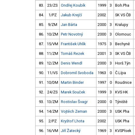
83.
23/ZS
Ondřej Koubík
1999
3
Boh.Pha
84.
1/PZ
Jakub Krejčí
2002
SK VS ČB
85.
9/ZM
Jan Bárta
2000
3
Kralupy
86.
10/ZM
Petr Novotný
2000
3
Olomouc
87.
15/VM
František Uhlík
1975
3
Bechyně
88.
11/ZM
Tomáš Rezek
2001
3
SK VS ČB
89.
12/ZM
Denis Wendl
2000
3
Horš.Týn
90.
11/VS
Dobromil Svoboda
1963
0
Č.Lípa
91.
10/DM
Martin Binder
1997
0
Roudnice
92.
24/ZS
Marek Souček
1999
3
KVS HK
93.
13/ZM
Rostislav Švagr
2000
0
Týniště
94.
14/ZM
Vojtěch Zeman
2000
3
USK Pha
95.
2/PZ
Kryštof Lhota
2002
USK Pha
96.
16/VM
Jiří Žatecký
1969
3
KVSPísek