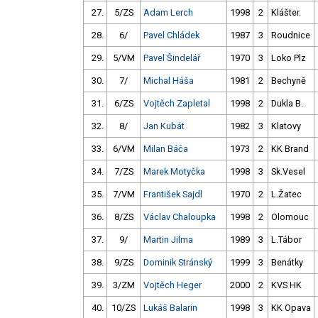
27.
5/ZS
Adam Lerch
1998
2
Klášter.
28.
6/
Pavel Chládek
1987
3
Roudnice
29.
5/VM
Pavel Šindelář
1970
3
Loko Plz
30.
7/
Michal Háša
1981
2
Bechyně
31.
6/ZS
Vojtěch Zapletal
1998
2
Dukla B.
32.
8/
Jan Kubát
1982
3
Klatovy
33.
6/VM
Milan Báča
1973
2
KK Brand
34.
7/ZS
Marek Motyčka
1998
3
Sk.Vesel
35.
7/VM
František Sajdl
1970
2
L.Žatec
36.
8/ZS
Václav Chaloupka
1998
2
Olomouc
37.
9/
Martin Jilma
1989
3
L.Tábor
38.
9/ZS
Dominik Stránský
1999
3
Benátky
39.
3/ZM
Vojtěch Heger
2000
2
KVS HK
40.
10/ZS
Lukáš Balarin
1998
3
KK Opava