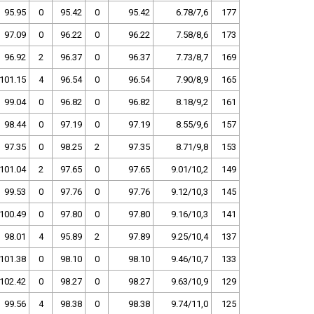
95.95
0
95.42
0
95.42
6.78/7,6
177
97.09
0
96.22
0
96.22
7.58/8,6
173
96.92
2
96.37
0
96.37
7.73/8,7
169
101.15
4
96.54
0
96.54
7.90/8,9
165
99.04
0
96.82
0
96.82
8.18/9,2
161
98.44
0
97.19
0
97.19
8.55/9,6
157
97.35
0
98.25
2
97.35
8.71/9,8
153
101.04
2
97.65
0
97.65
9.01/10,2
149
99.53
0
97.76
0
97.76
9.12/10,3
145
100.49
0
97.80
0
97.80
9.16/10,3
141
98.01
4
95.89
2
97.89
9.25/10,4
137
101.38
0
98.10
0
98.10
9.46/10,7
133
102.42
0
98.27
0
98.27
9.63/10,9
129
99.56
4
98.38
0
98.38
9.74/11,0
125