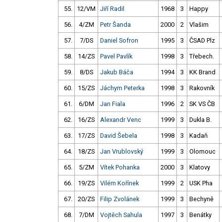
55.
12/VM
Jiří Radil
1968
3
Happy
56.
4/ZM
Petr Šanda
2000
2
Vlašim
57.
7/DS
Daniel Sofron
1995
3
ČSAD Plz
58.
14/ZS
Pavel Pavlík
1998
3
Třebech.
59.
8/DS
Jakub Báča
1994
3
KK Brand
60.
15/ZS
Jáchym Peterka
1998
3
Rakovník
61.
6/DM
Jan Fiala
1996
2
SK VS ČB
62.
16/ZS
Alexandr Venc
1999
3
Dukla B.
63.
17/ZS
David Šebela
1998
3
Kadaň
64.
18/ZS
Jan Vrublovský
1999
3
Olomouc
65.
5/ZM
Vítek Pohanka
2000
3
Klatovy
66.
19/ZS
Vilém Kořínek
1999
2
USK Pha
67.
20/ZS
Filip Zvolánek
1999
3
Bechyně
68.
7/DM
Vojtěch Sahula
1997
3
Benátky