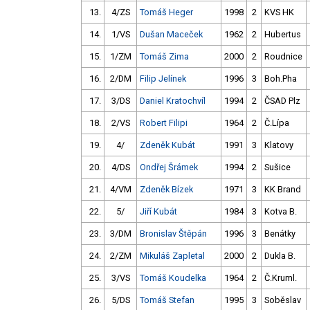
13.
4/ZS
Tomáš Heger
1998
2
KVS HK
14.
1/VS
Dušan Maceček
1962
2
Hubertus
15.
1/ZM
Tomáš Zima
2000
2
Roudnice
16.
2/DM
Filip Jelínek
1996
3
Boh.Pha
17.
3/DS
Daniel Kratochvíl
1994
2
ČSAD Plz
18.
2/VS
Robert Filipi
1964
2
Č.Lípa
19.
4/
Zdeněk Kubát
1991
3
Klatovy
20.
4/DS
Ondřej Šrámek
1994
2
Sušice
21.
4/VM
Zdeněk Bízek
1971
3
KK Brand
22.
5/
Jiří Kubát
1984
3
Kotva B.
23.
3/DM
Bronislav Štěpán
1996
3
Benátky
24.
2/ZM
Mikuláš Zapletal
2000
2
Dukla B.
25.
3/VS
Tomáš Koudelka
1964
2
Č.Kruml.
26.
5/DS
Tomáš Stefan
1995
3
Soběslav