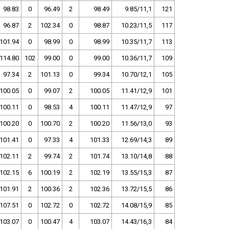
98.83
0
96.49
2
98.49
9.85/11,1
121
96.87
2
102.34
0
98.87
10.23/11,5
117
101.94
0
98.99
0
98.99
10.35/11,7
113
114.80
102
99.00
0
99.00
10.36/11,7
109
97.34
2
101.13
0
99.34
10.70/12,1
105
100.05
0
99.07
2
100.05
11.41/12,9
101
100.11
0
98.53
4
100.11
11.47/12,9
97
100.20
0
100.70
2
100.20
11.56/13,0
93
101.41
0
97.33
4
101.33
12.69/14,3
89
102.11
2
99.74
2
101.74
13.10/14,8
88
102.15
6
100.19
2
102.19
13.55/15,3
87
101.91
2
100.36
2
102.36
13.72/15,5
86
107.51
0
102.72
0
102.72
14.08/15,9
85
103.07
0
100.47
4
103.07
14.43/16,3
84