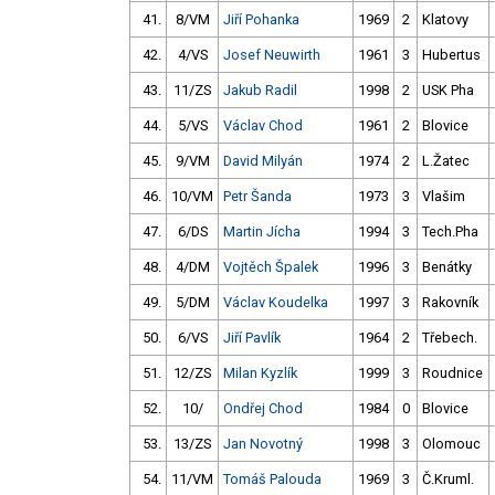
41.
8/VM
Jiří Pohanka
1969
2
Klatovy
42.
4/VS
Josef Neuwirth
1961
3
Hubertus
43.
11/ZS
Jakub Radil
1998
2
USK Pha
44.
5/VS
Václav Chod
1961
2
Blovice
45.
9/VM
David Milyán
1974
2
L.Žatec
46.
10/VM
Petr Šanda
1973
3
Vlašim
47.
6/DS
Martin Jícha
1994
3
Tech.Pha
48.
4/DM
Vojtěch Špalek
1996
3
Benátky
49.
5/DM
Václav Koudelka
1997
3
Rakovník
50.
6/VS
Jiří Pavlík
1964
2
Třebech.
51.
12/ZS
Milan Kyzlík
1999
3
Roudnice
52.
10/
Ondřej Chod
1984
0
Blovice
53.
13/ZS
Jan Novotný
1998
3
Olomouc
54.
11/VM
Tomáš Palouda
1969
3
Č.Kruml.