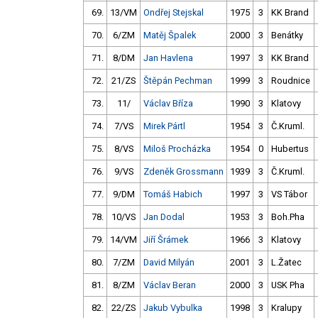
69.
13/VM
Ondřej Stejskal
1975
3
KK Brand
70.
6/ZM
Matěj Špalek
2000
3
Benátky
71.
8/DM
Jan Havlena
1997
3
KK Brand
72.
21/ZS
Štěpán Pechman
1999
3
Roudnice
73.
11/
Václav Bříza
1990
3
Klatovy
74.
7/VS
Mirek Pártl
1954
3
Č.Kruml.
75.
8/VS
Miloš Procházka
1954
0
Hubertus
76.
9/VS
Zdeněk Grossmann
1939
3
Č.Kruml.
77.
9/DM
Tomáš Habich
1997
3
VS Tábor
78.
10/VS
Jan Dodal
1953
3
Boh.Pha
79.
14/VM
Jiří Šrámek
1966
3
Klatovy
80.
7/ZM
David Milyán
2001
3
L.Žatec
81.
8/ZM
Václav Beran
2000
3
USK Pha
82.
22/ZS
Jakub Vybulka
1998
3
Kralupy