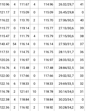
110.96
4
111.67
4
114.96
26.32/29,7
41
121.17
2
115.09
0
115.09
26.45/29,8
0
116.22
0
113.70
2
115.70
27.06/30,5
40
115.77
0
119.14
2
115.77
27.13/30,6
39
115.47
2
111.79
4
115.79
27.15/30,6
38
143.47
54
116.14
0
116.14
27.50/31,0
37
117.51
0
114.75
2
116.75
28.11/31,7
36
120.26
2
116.97
0
116.97
28.33/32,0
35
116.76
4
115.48
2
117.48
28.84/32,5
34
122.00
0
117.66
0
117.66
29.02/32,7
33
122.16
6
118.33
0
118.33
29.69/33,5
32
116.78
2
121.61
10
118.78
30.14/34,0
31
122.38
4
118.84
0
118.84
30.20/34,1
0
122.36
2
116.92
2
118.92
30.28/34,2
30