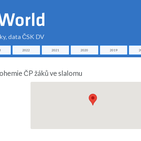
čky, data ČSK DV
3
2022
2021
2020
2019
2
Bohemie ČP žáků ve slalomu