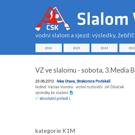
vodní slalom a sjezd: výsledky, žebří
2026
2025
2024
202
VZ ve slalomu - sobota, 3.Media 
23.06.2012
řeka Otava, Strakonice Podskalí
ředitel: Václav Vondra vrchní rozhodčí: Jiří Čiháček
výsledky ke stažení:
absolutní pořadí
L
kategorie K1M