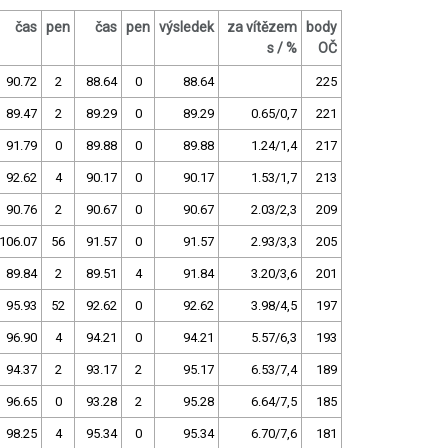
čas
pen
čas
pen
výsledek
za vítězem
body
s / %
OČ
90.72
2
88.64
0
88.64
225
89.47
2
89.29
0
89.29
0.65/0,7
221
91.79
0
89.88
0
89.88
1.24/1,4
217
92.62
4
90.17
0
90.17
1.53/1,7
213
90.76
2
90.67
0
90.67
2.03/2,3
209
106.07
56
91.57
0
91.57
2.93/3,3
205
89.84
2
89.51
4
91.84
3.20/3,6
201
95.93
52
92.62
0
92.62
3.98/4,5
197
96.90
4
94.21
0
94.21
5.57/6,3
193
94.37
2
93.17
2
95.17
6.53/7,4
189
96.65
0
93.28
2
95.28
6.64/7,5
185
98.25
4
95.34
0
95.34
6.70/7,6
181