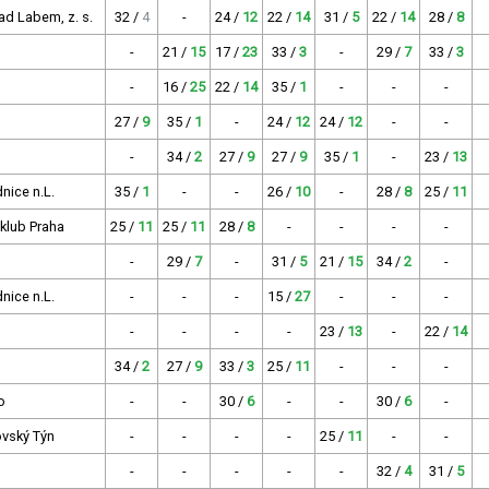
ad Labem, z. s.
32 /
4
-
24 /
12
22 /
14
31 /
5
22 /
14
28 /
8
-
21 /
15
17 /
23
33 /
3
-
29 /
7
33 /
3
-
16 /
25
22 /
14
35 /
1
-
-
-
27 /
9
35 /
1
-
24 /
12
24 /
12
-
-
-
34 /
2
27 /
9
27 /
9
35 /
1
-
23 /
13
nice n.L.
35 /
1
-
-
26 /
10
-
28 /
8
25 /
11
 klub Praha
25 /
11
25 /
11
28 /
8
-
-
-
-
-
29 /
7
-
31 /
5
21 /
15
34 /
2
-
nice n.L.
-
-
-
15 /
27
-
-
-
-
-
-
-
23 /
13
-
22 /
14
34 /
2
27 /
9
33 /
3
25 /
11
-
-
-
o
-
-
30 /
6
-
-
30 /
6
-
vský Týn
-
-
-
-
25 /
11
-
-
-
-
-
-
-
32 /
4
31 /
5