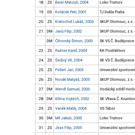
18.
ZS
Beier Matouš, 2004
Loko Trutnov
19.
DS
Koláček Petr, 2001
TJ Dukla Praha
20.
ZS
Kratochvíl Lukáš, 2005
SKUP Olomouc, z.s. -
21.
DM
Janů Filip, 2002
SKUP Olomouc, z.s. -
DM
Čihovský Šimon, 2003
SK VS Č. Budějovice
23.
ZS
Rašner Karel, 2004
KK Postřelmov
24.
ZS
Šedivý Vít, 2004
SK VS Č. Budějovice
25.
ZS
Pollert Jan, 2005
Univerzitní sportovn
26.
ZS
Novák Matyáš, 2005
SKUP Olomouc, z.s. -
27.
DM
Wendl Samuel, 2003
Vodácký oddíl Horš
28.
DM
Klíma Vojtěch, 2002
SK Vltava Č. Krumlov
29.
ZS
Vaněk Matěj, 2004
VS Tábor
30.
DM
Míl Jakub, 2003
Loko Trutnov
31.
ZS
Jiras Filip, 2005
Univerzitní sportovn