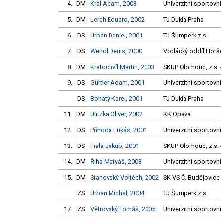
4.
DM
Král Adam, 2003
Univerzitní sportovn
5.
DM
Lerch Eduard, 2002
TJ Dukla Praha
6.
DS
Urban Daniel, 2001
TJ Šumperk z.s.
7.
DS
Wendl Denis, 2000
Vodácký oddíl Horš
8.
DM
Kratochvíl Martin, 2003
SKUP Olomouc, z.s. -
9.
DS
Gürtler Adam, 2001
Univerzitní sportovn
DS
Bohatý Karel, 2001
TJ Dukla Praha
11.
DM
Ulitzka Oliver, 2002
KK Opava
12.
DS
Příhoda Lukáš, 2001
Univerzitní sportovn
13.
DS
Fiala Jakub, 2001
SKUP Olomouc, z.s. -
14.
DM
Říha Matyáš, 2003
Univerzitní sportovn
15.
DM
Stanovský Vojtěch, 2002
SK VS Č. Budějovice
ZS
Urban Michal, 2004
TJ Šumperk z.s.
17.
ZS
Větrovský Tomáš, 2005
Univerzitní sportovn