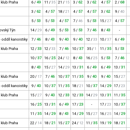
í klub Praha
6 /
49
11 /
35
21 /
15
3 /
62
3 /
62
4 /
57
2 /
68
3 /
62
4 /
57
18 /
21
4 /
57
4 /
57
3 /
62
9 /
40
5 /
53
5 /
53
4 /
57
7 /
46
5 /
53
15 /
27
4 /
57
ovský Týn
14 /
29
6 /
49
5 /
53
5 /
53
7 /
46
8 /
43
-
 oddíl kanoistiky
7 /
46
8 /
43
9 /
40
9 /
40
12 /
33
10 /
37
6 /
49
í klub Praha
12 /
33
12 /
33
7 /
46
10 /
37
35 /
1
11 /
35
5 /
53
10 /
37
16 /
25
24 /
12
8 /
43
16 /
25
5 /
53
7 /
46
8 /
43
15 /
27
14 /
29
13 /
31
6 /
49
6 /
49
13 /
31
í klub Praha
20 /
17
7 /
46
10 /
37
11 /
35
9 /
40
9 /
40
15 /
27
 oddíl kanoistiky
9 /
40
10 /
37
11 /
35
18 /
21
10 /
37
14 /
29
17 /
23
í klub Praha
15 /
27
9 /
40
12 /
33
12 /
33
14 /
29
13 /
31
11 /
35
16 /
25
13 /
31
6 /
49
17 /
23
-
17 /
23
10 /
37
11 /
35
14 /
29
8 /
43
14 /
29
15 /
27
16 /
25
14 /
29
í klub Praha
22 /
14
18 /
21
15 /
27
24 /
12
11 /
35
19 /
19
18 /
21