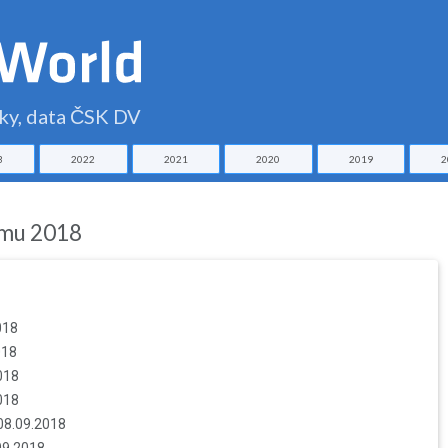
čky, data ČSK DV
3
2022
2021
2020
2019
2
lomu 2018
018
018
018
018
 08.09.2018