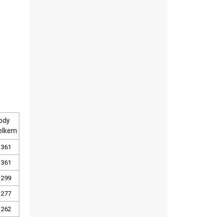
ody
elkem
361
361
299
277
262