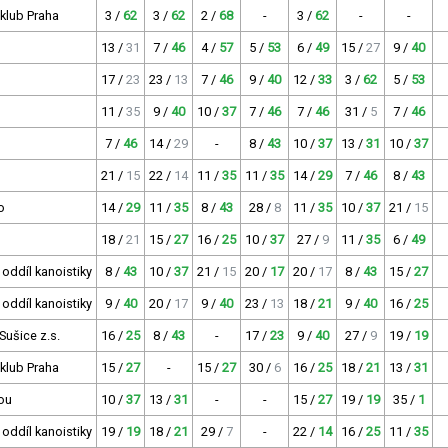
 klub Praha
3 /
62
3 /
62
2 /
68
-
3 /
62
-
-
13 /
31
7 /
46
4 /
57
5 /
53
6 /
49
15 /
27
9 /
40
17 /
23
23 /
13
7 /
46
9 /
40
12 /
33
3 /
62
5 /
53
11 /
35
9 /
40
10 /
37
7 /
46
7 /
46
31 /
5
7 /
46
7 /
46
14 /
29
-
8 /
43
10 /
37
13 /
31
10 /
37
21 /
15
22 /
14
11 /
35
11 /
35
14 /
29
7 /
46
8 /
43
o
14 /
29
11 /
35
8 /
43
28 /
8
11 /
35
10 /
37
21 /
15
18 /
21
15 /
27
16 /
25
10 /
37
27 /
9
11 /
35
6 /
49
 oddíl kanoistiky
8 /
43
10 /
37
21 /
15
20 /
17
20 /
17
8 /
43
15 /
27
 oddíl kanoistiky
9 /
40
20 /
17
9 /
40
23 /
13
18 /
21
9 /
40
16 /
25
Sušice z.s.
16 /
25
8 /
43
-
17 /
23
9 /
40
27 /
9
19 /
19
 klub Praha
15 /
27
-
15 /
27
30 /
6
16 /
25
18 /
21
13 /
31
ou
10 /
37
13 /
31
-
-
15 /
27
19 /
19
35 /
1
 oddíl kanoistiky
19 /
19
18 /
21
29 /
7
-
22 /
14
16 /
25
11 /
35