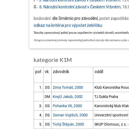
F
-
5. Národní kontrolní závod v Českém Vrbném
, 15
G
-
6. Národní kontrolní závod v Českém Vrbném
, 16
bodování:
dle Směrnic pro závodění
, počet započítá
odkaz na kritéria pro výpočet žebříčku
Tabulky zpracovávají pořadí pouze započtením výsledků závodů, nezohledňují 
Sloupce označené písmeny reprezentují jednotlivé závody dle seznamu výše, 
kategorie K1M
poř.
vk
závodník
oddíl
1.
DS
Zima Tomáš, 2000
Klub Kanoistika Roud
DM
Krejčí Jakub, 2002
TJ Dukla Praha
3.
DS
Pohanka Vít, 2000
Kanoistický klub Klat
4.
DS
Zeman Vojtěch, 2000
Univerzitní sportovní
5.
DS
Tichý Štěpán, 2000
SKUP Olomouc, z.s. -