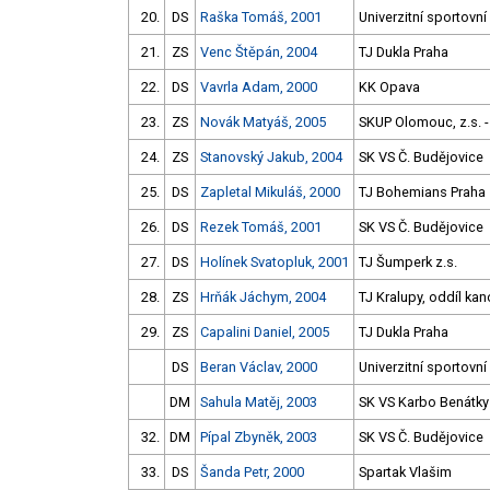
20.
DS
Raška Tomáš, 2001
Univerzitní sportovní
21.
ZS
Venc Štěpán, 2004
TJ Dukla Praha
22.
DS
Vavrla Adam, 2000
KK Opava
23.
ZS
Novák Matyáš, 2005
SKUP Olomouc, z.s. -
24.
ZS
Stanovský Jakub, 2004
SK VS Č. Budějovice
25.
DS
Zapletal Mikuláš, 2000
TJ Bohemians Praha
26.
DS
Rezek Tomáš, 2001
SK VS Č. Budějovice
27.
DS
Holínek Svatopluk, 2001
TJ Šumperk z.s.
28.
ZS
Hrňák Jáchym, 2004
TJ Kralupy, oddíl kan
29.
ZS
Capalini Daniel, 2005
TJ Dukla Praha
DS
Beran Václav, 2000
Univerzitní sportovní
DM
Sahula Matěj, 2003
SK VS Karbo Benátky
32.
DM
Pípal Zbyněk, 2003
SK VS Č. Budějovice
33.
DS
Šanda Petr, 2000
Spartak Vlašim