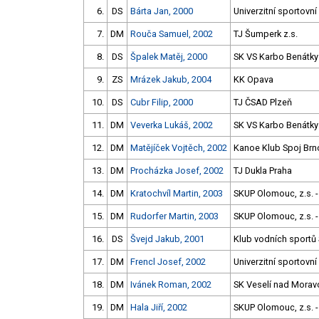
6.
DS
Bárta Jan, 2000
Univerzitní sportovní
7.
DM
Rouča Samuel, 2002
TJ Šumperk z.s.
8.
DS
Špalek Matěj, 2000
SK VS Karbo Benátky
9.
ZS
Mrázek Jakub, 2004
KK Opava
10.
DS
Cubr Filip, 2000
TJ ČSAD Plzeň
11.
DM
Veverka Lukáš, 2002
SK VS Karbo Benátky
12.
DM
Matějíček Vojtěch, 2002
Kanoe Klub Spoj Brn
13.
DM
Procházka Josef, 2002
TJ Dukla Praha
14.
DM
Kratochvíl Martin, 2003
SKUP Olomouc, z.s. -
15.
DM
Rudorfer Martin, 2003
SKUP Olomouc, z.s. -
16.
DS
Švejd Jakub, 2001
Klub vodních sportů 
17.
DM
Frencl Josef, 2002
Univerzitní sportovní
18.
DM
Ivánek Roman, 2002
SK Veselí nad Morav
19.
DM
Hala Jiří, 2002
SKUP Olomouc, z.s. -