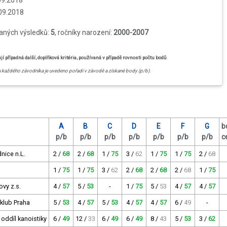
.09.2018
.09.2018
vaných výsledků:
5
, ročníky narození:
2000-2007
případná další, doplňková kritéria, používaná v případě rovnosti počtu bodů
.
u každého závodníka je uvedeno pořadí v závodě a získané body (p/b).
A
B
C
D
E
F
G
b
p/b
p/b
p/b
p/b
p/b
p/b
p/b
c
nice n.L.
2 /
68
2 /
68
1 /
75
3 /
62
1 /
75
1 /
75
2 /
68
1 /
75
1 /
75
3 /
62
2 /
68
2 /
68
2 /
68
1 /
75
ovy z.s.
4 /
57
5 /
53
-
1 /
75
5 /
53
4 /
57
4 /
57
 klub Praha
5 /
53
4 /
57
5 /
53
4 /
57
4 /
57
6 /
49
-
 oddíl kanoistiky
6 /
49
12 /
33
6 /
49
6 /
49
8 /
43
5 /
53
3 /
62