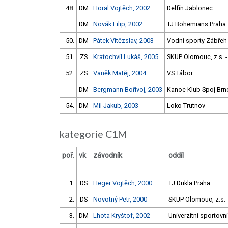
48.
DM
Horal Vojtěch, 2002
Delfín Jablonec
DM
Novák Filip, 2002
TJ Bohemians Praha
50.
DM
Pátek Vítězslav, 2003
Vodní sporty Zábřeh
51.
ZS
Kratochvíl Lukáš, 2005
SKUP Olomouc, z.s. -
52.
ZS
Vaněk Matěj, 2004
VS Tábor
DM
Bergmann Bořivoj, 2003
Kanoe Klub Spoj Brn
54.
DM
Míl Jakub, 2003
Loko Trutnov
kategorie C1M
poř.
vk
závodník
oddíl
1.
DS
Heger Vojtěch, 2000
TJ Dukla Praha
2.
DS
Novotný Petr, 2000
SKUP Olomouc, z.s. -
3.
DM
Lhota Kryštof, 2002
Univerzitní sportovn