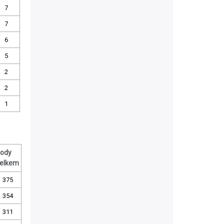
7
7
6
5
2
2
1
ody
elkem
375
354
311