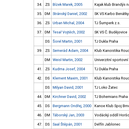
34.
ZS
Bízek Marek, 2005
Kajak klub Brandýs n
35.
DM
Stránský Daniel, 2002
SK VS Karbo Benátky
36.
ZS
Urban Michal, 2004
TJ Šumperk z.s.
37.
DM
Tesař Vojtěch, 2002
SK VS Č. Budějovice
DS
Šorel Martin, 2001
TJ Dukla Praha
39.
ZS
Semerád Adam, 2004
Klub Kanoistika Roud
DM
Weisl Martin, 2002
Univerzitní sportovní
41.
ZS
Kudrna Josef, 2004
TJ Dukla Praha
42.
DS
Klement Maxim, 2001
Klub Kanoistika Roud
DS
Milyan David, 2001
TJ Loko Žatec
44.
DM
Kirchner David, 2002
TJ Bohemians Praha
45.
DS
Bergmann Ondřej, 2000
Kanoe Klub Spoj Brn
46.
DM
Táborský Jan, 2003
Vodácký oddíl Horšo
47.
DS
Saal Štěpán, 2001
Delfín Jablonec