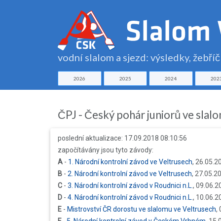
vodní slalom a sjezd: výsledky, žebří
2026
2025
2024
202
ČPJ - Český pohár juniorů ve sla
poslední aktualizace: 17.09.2018 08:10:56
započítávány jsou tyto závody:
A
-
1. Národní kontrolní závod ve Veltrusech
, 26.05.2
B
-
2. Národní kontrolní závod ve Veltrusech
, 27.05.2
C
-
3. Národní kontrolní závod v Roudnici n.L.
, 09.06.2
D
-
4. Národní kontrolní závod v Roudnici n.L.
, 10.06.2
E
-
Mistrovství ČR dorostu ve slalomu ve Veltrusech
,