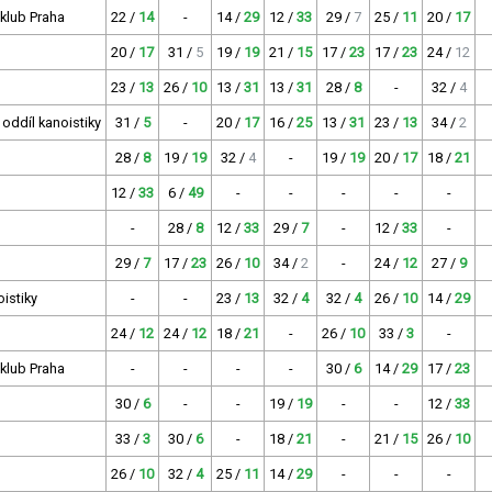
 klub Praha
22 /
14
-
14 /
29
12 /
33
29 /
7
25 /
11
20 /
17
20 /
17
31 /
5
19 /
19
21 /
15
17 /
23
17 /
23
24 /
12
23 /
13
26 /
10
13 /
31
13 /
31
28 /
8
-
32 /
4
 oddíl kanoistiky
31 /
5
-
20 /
17
16 /
25
13 /
31
23 /
13
34 /
2
28 /
8
19 /
19
32 /
4
-
19 /
19
20 /
17
18 /
21
12 /
33
6 /
49
-
-
-
-
-
-
28 /
8
12 /
33
29 /
7
-
12 /
33
-
29 /
7
17 /
23
26 /
10
34 /
2
-
24 /
12
27 /
9
oistiky
-
-
23 /
13
32 /
4
32 /
4
26 /
10
14 /
29
24 /
12
24 /
12
18 /
21
-
26 /
10
33 /
3
-
 klub Praha
-
-
-
-
30 /
6
14 /
29
17 /
23
30 /
6
-
-
19 /
19
-
-
12 /
33
33 /
3
30 /
6
-
18 /
21
-
21 /
15
26 /
10
26 /
10
32 /
4
25 /
11
14 /
29
-
-
-