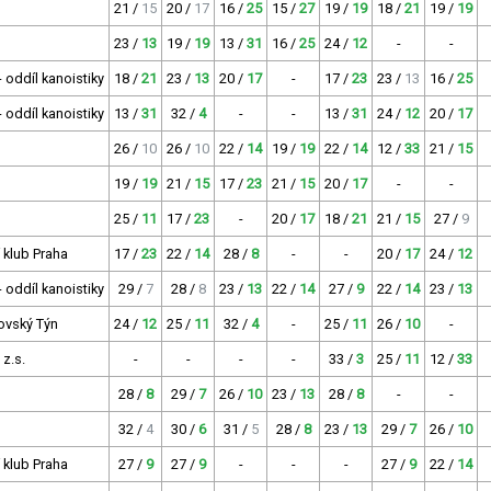
21 /
15
20 /
17
16 /
25
15 /
27
19 /
19
18 /
21
19 /
19
23 /
13
19 /
19
13 /
31
16 /
25
24 /
12
-
-
 oddíl kanoistiky
18 /
21
23 /
13
20 /
17
-
17 /
23
23 /
13
16 /
25
 oddíl kanoistiky
13 /
31
32 /
4
-
-
13 /
31
24 /
12
20 /
17
26 /
10
26 /
10
22 /
14
19 /
19
22 /
14
12 /
33
21 /
15
19 /
19
21 /
15
17 /
23
21 /
15
20 /
17
-
-
25 /
11
17 /
23
-
20 /
17
18 /
21
21 /
15
27 /
9
í klub Praha
17 /
23
22 /
14
28 /
8
-
-
20 /
17
24 /
12
 oddíl kanoistiky
29 /
7
28 /
8
23 /
13
22 /
14
27 /
9
22 /
14
23 /
13
ovský Týn
24 /
12
25 /
11
32 /
4
-
25 /
11
26 /
10
-
 z.s.
-
-
-
-
33 /
3
25 /
11
12 /
33
28 /
8
29 /
7
26 /
10
23 /
13
28 /
8
-
-
32 /
4
30 /
6
31 /
5
28 /
8
23 /
13
29 /
7
26 /
10
í klub Praha
27 /
9
27 /
9
-
-
-
27 /
9
22 /
14