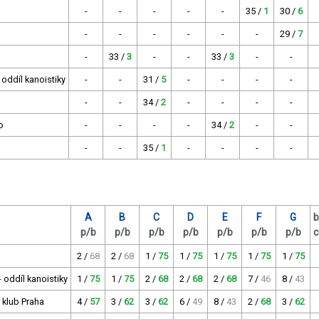
-
-
-
-
-
35 /
1
30 /
6
-
-
-
-
-
-
29 /
7
-
33 /
3
-
-
33 /
3
-
-
 oddíl kanoistiky
-
-
31 /
5
-
-
-
-
-
-
34 /
2
-
-
-
-
o
-
-
-
-
34 /
2
-
-
-
-
35 /
1
-
-
-
-
A
B
C
D
E
F
G
b
p/b
p/b
p/b
p/b
p/b
p/b
p/b
c
2 /
68
2 /
68
1 /
75
1 /
75
1 /
75
1 /
75
1 /
75
 oddíl kanoistiky
1 /
75
1 /
75
2 /
68
2 /
68
2 /
68
7 /
46
8 /
43
í klub Praha
4 /
57
3 /
62
3 /
62
6 /
49
8 /
43
2 /
68
3 /
62