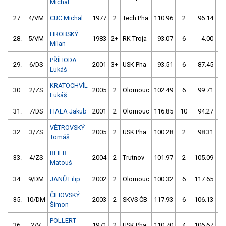
Michal
27.
4/VM
CUC Michal
1977
2
Tech.Pha
110.96
2
96.14
2
HROBSKÝ
28.
5/VM
1983
2+
RK Troja
93.07
6
4.00
99
Milan
PŘÍHODA
29.
6/DS
2001
3+
USK Pha
93.51
6
87.45
5
Lukáš
KRATOCHVÍL
30.
2/ZS
2005
2
Olomouc
102.49
6
99.71
2
Lukáš
31.
7/DS
FIALA Jakub
2001
2
Olomouc
116.85
10
94.27
8
VĚTROVSKÝ
32.
3/ZS
2005
2
USK Pha
100.28
2
98.31
4
Tomáš
BEIER
33.
4/ZS
2004
2
Trutnov
101.97
2
105.09
20
Matouš
34.
9/DM
JANŮ Filip
2002
2
Olomouc
100.32
6
117.65
10
ČIHOVSKÝ
35.
10/DM
2003
2
SKVS ČB
117.93
6
106.13
2
Šimon
POLLERT
36.
2/V
1971
2
USK Pha
110.70
4
106.67
2