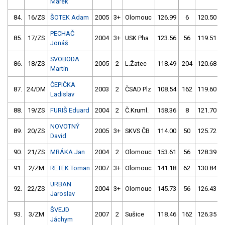
Marek
84.
16/ZS
ŠOTEK Adam
2005
3+
Olomouc
126.99
6
120.50
PECHAČ
85.
17/ZS
2004
3+
USK Pha
123.56
56
119.51
Jonáš
SVOBODA
86.
18/ZS
2005
2
L.Žatec
118.49
204
120.68
Martin
ČEPIČKA
87.
24/DM
2003
2
ČSAD Plz
108.54
162
119.60
Ladislav
88.
19/ZS
FURIŠ Eduard
2004
2
Č.Kruml.
158.36
8
121.70
NOVOTNÝ
89.
20/ZS
2005
3+
SKVS ČB
114.00
50
125.72
David
90.
21/ZS
MRÁKA Jan
2004
2
Olomouc
153.61
56
128.39
91.
2/ZM
RETEK Toman
2007
3+
Olomouc
141.18
62
130.84
URBAN
92.
22/ZS
2004
3+
Olomouc
145.73
56
126.43
Jaroslav
ŠVEJD
93.
3/ZM
2007
2
Sušice
118.46
162
126.35
Jáchym