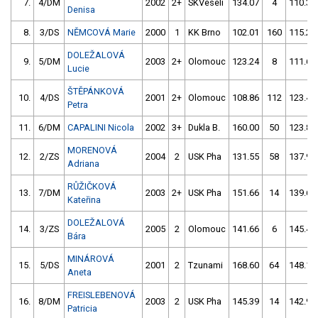
7.
4/DM
2002
2+
SKVeselí
134.07
4
110.33
Denisa
8.
3/DS
NĚMCOVÁ Marie
2000
1
KK Brno
102.01
160
115.25
DOLEŽALOVÁ
9.
5/DM
2003
2+
Olomouc
123.24
8
111.63
Lucie
ŠTĚPÁNKOVÁ
10.
4/DS
2001
2+
Olomouc
108.86
112
123.46
Petra
11.
6/DM
CAPALINI Nicola
2002
3+
Dukla B.
160.00
50
123.85
MORENOVÁ
12.
2/ZS
2004
2
USK Pha
131.55
58
137.90
Adriana
RŮŽIČKOVÁ
13.
7/DM
2003
2+
USK Pha
151.66
14
139.65
Kateřina
DOLEŽALOVÁ
14.
3/ZS
2005
2
Olomouc
141.66
6
145.42
Bára
MINÁROVÁ
15.
5/DS
2001
2
Tzunami
168.60
64
148.18
Aneta
FREISLEBENOVÁ
16.
8/DM
2003
2
USK Pha
145.39
14
142.92
Patricia