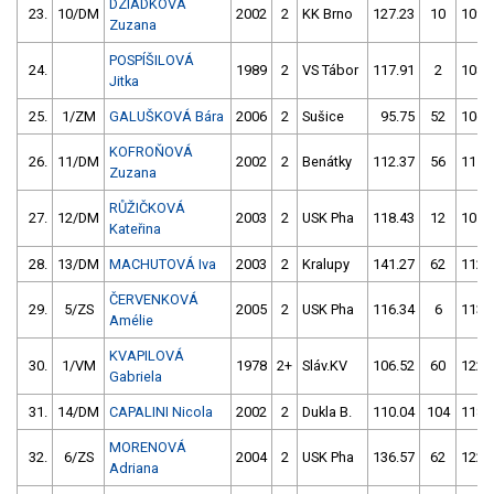
DZIADKOVÁ
23.
10/DM
2002
2
KK Brno
127.23
10
109.
Zuzana
POSPÍŠILOVÁ
24.
1989
2
VS Tábor
117.91
2
108.
Jitka
25.
1/ZM
GALUŠKOVÁ Bára
2006
2
Sušice
95.75
52
106.
KOFROŇOVÁ
26.
11/DM
2002
2
Benátky
112.37
56
115.
Zuzana
RŮŽIČKOVÁ
27.
12/DM
2003
2
USK Pha
118.43
12
105.
Kateřina
28.
13/DM
MACHUTOVÁ Iva
2003
2
Kralupy
141.27
62
112.
ČERVENKOVÁ
29.
5/ZS
2005
2
USK Pha
116.34
6
113.
Amélie
KVAPILOVÁ
30.
1/VM
1978
2+
Sláv.KV
106.52
60
122.
Gabriela
31.
14/DM
CAPALINI Nicola
2002
2
Dukla B.
110.04
104
118.
MORENOVÁ
32.
6/ZS
2004
2
USK Pha
136.57
62
122.
Adriana