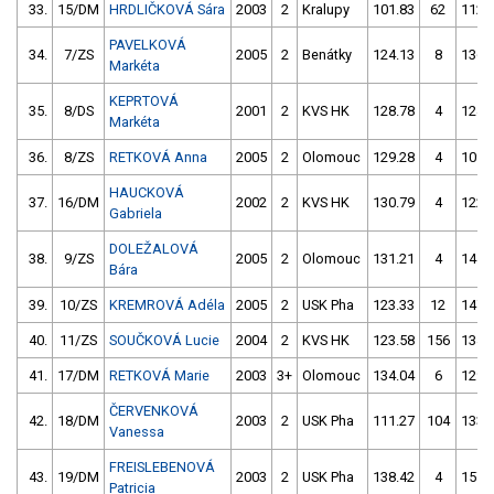
33.
15/DM
HRDLIČKOVÁ Sára
2003
2
Kralupy
101.83
62
112.
PAVELKOVÁ
34.
7/ZS
2005
2
Benátky
124.13
8
136.
Markéta
KEPRTOVÁ
35.
8/DS
2001
2
KVS HK
128.78
4
124.
Markéta
36.
8/ZS
RETKOVÁ Anna
2005
2
Olomouc
129.28
4
109.
HAUCKOVÁ
37.
16/DM
2002
2
KVS HK
130.79
4
122.
Gabriela
DOLEŽALOVÁ
38.
9/ZS
2005
2
Olomouc
131.21
4
144.
Bára
39.
10/ZS
KREMROVÁ Adéla
2005
2
USK Pha
123.33
12
147.
40.
11/ZS
SOUČKOVÁ Lucie
2004
2
KVS HK
123.58
156
134.
41.
17/DM
RETKOVÁ Marie
2003
3+
Olomouc
134.04
6
129.
ČERVENKOVÁ
42.
18/DM
2003
2
USK Pha
111.27
104
133.
Vanessa
FREISLEBENOVÁ
43.
19/DM
2003
2
USK Pha
138.42
4
157.
Patricia