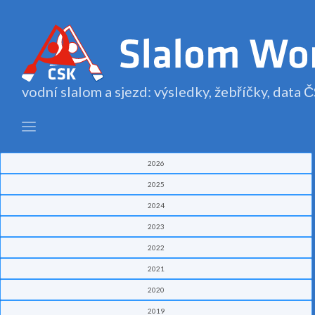
vodní slalom a sjezd: výsledky, žebříčky, data
2026
2025
2024
2023
2022
2021
2020
2019