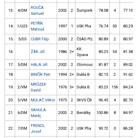
ROUČA
13.
4/DM
2002
2
Šumperk
78.08
4
77.13
Samuel
PETŘÍK
14.
1/U23
1997
1
USK Pha
76.74
50
80.29
Matouš
15.
5/DS
CUBR Filip
2000
2
ČSAD Plz
80.89
2
80.97
KK
16.
ŽÁK Jiří
1986
2+
80.25
54
81.58
Opava
17.
5/DM
HALA Jiří
2002
2
Olomouc
81.87
2
89.02
18.
BINČÍK Petr
1994
2+
Dukla B.
82.15
2
91.62
MRŮZEK
19.
2/VM
1976
3+
Dukla B.
85.23
156
84.24
David
20.
3/VM
MULAČ Viktor
1975
2
SKVS ČB
96.45
4
82.70
SAHULA
21.
6/DM
2003
2
Benátky
100.86
8
84.97
Matěj
FRENCL
22.
7/DM
2002
2
USK Pha
90.72
0
86.28
Josef