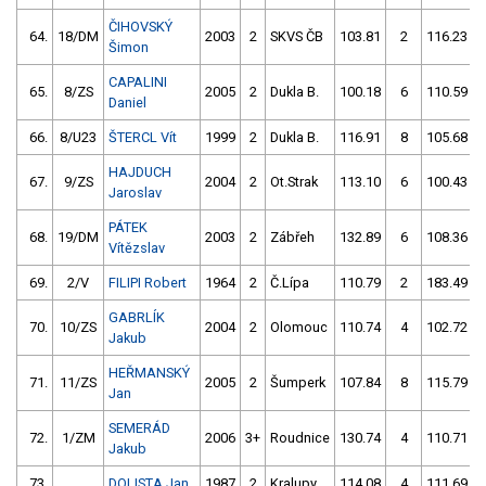
ČIHOVSKÝ
64.
18/DM
2003
2
SKVS ČB
103.81
2
116.23
Šimon
CAPALINI
65.
8/ZS
2005
2
Dukla B.
100.18
6
110.59
Daniel
66.
8/U23
ŠTERCL Vít
1999
2
Dukla B.
116.91
8
105.68
HAJDUCH
67.
9/ZS
2004
2
Ot.Strak
113.10
6
100.43
Jaroslav
PÁTEK
68.
19/DM
2003
2
Zábřeh
132.89
6
108.36
Vítězslav
69.
2/V
FILIPI Robert
1964
2
Č.Lípa
110.79
2
183.49
GABRLÍK
70.
10/ZS
2004
2
Olomouc
110.74
4
102.72
Jakub
HEŘMANSKÝ
71.
11/ZS
2005
2
Šumperk
107.84
8
115.79
Jan
SEMERÁD
72.
1/ZM
2006
3+
Roudnice
130.74
4
110.71
Jakub
73.
DOLISTA Jan
1987
2
Kralupy
114.08
4
111.69