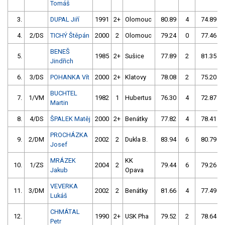
Tomáš
3.
DUPAL Jiří
1991
2+
Olomouc
80.89
4
74.89
4.
2/DS
TICHÝ Štěpán
2000
2
Olomouc
79.24
0
77.46
BENEŠ
5.
1985
2+
Sušice
77.89
2
81.35
Jindřich
6.
3/DS
POHANKA Vít
2000
2+
Klatovy
78.08
2
75.20
BUCHTEL
7.
1/VM
1982
1
Hubertus
76.30
4
72.87
Martin
8.
4/DS
ŠPALEK Matěj
2000
2+
Benátky
77.82
4
78.41
PROCHÁZKA
9.
2/DM
2002
2
Dukla B.
83.94
6
80.79
Josef
MRÁZEK
KK
10.
1/ZS
2004
2
79.44
6
79.26
Jakub
Opava
VEVERKA
11.
3/DM
2002
2
Benátky
81.66
4
77.49
Lukáš
CHMÁTAL
12.
1990
2+
USK Pha
79.52
2
78.64
Petr