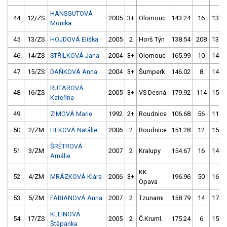
HANSGUTOVÁ
44.
12/ZS
2005
3+
Olomouc
143.24
16
132.
Monika
45.
13/ZS
HOJDOVÁ Eliška
2005
2
Horš.Týn
138.54
208
131.
46.
14/ZS
STŘÍLKOVÁ Jana
2004
3+
Olomouc
165.99
10
145.
47.
15/ZS
DAŇKOVÁ Anna
2004
3+
Šumperk
146.02
8
146.
RUTAROVÁ
48.
16/ZS
2005
3+
VS Desná
179.92
114
150.
Kateřina
49.
ZIMOVÁ Marie
1992
2+
Roudnice
106.68
56
114.
50.
2/ZM
HEKOVÁ Natálie
2006
2
Roudnice
151.28
12
150.
ŠRÉTROVÁ
51.
3/ZM
2007
2
Kralupy
154.67
16
146.
Amálie
KK
52.
4/ZM
MRÁZKOVÁ Klára
2006
3+
196.96
50
164.
Opava
53.
5/ZM
FABIANOVÁ Anna
2007
2
Tzunami
158.79
14
173.
KLEINOVÁ
54.
17/ZS
2005
2
Č.Kruml.
175.24
6
158.
Štěpánka