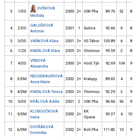
DUŠKOVÁ
3.
1/DS
2000
2+
USK Pha
89.76
52
85.
Michala
GALUŠKOVÁ
4.
2/DS
2001
1
Sušice
92.66
6
87.
Antonie
5.
3/DS
VAŇKOVÁ Klára
2001
2+
VS Tábor
105.89
6
89.
6.
1/ZS
KNEBLOVÁ Klára
2005
2+
Olomouc
95.59
2
86.
VRBOVÁ
7.
4/DS
2000
2+
Horš.Týn
92.69
104
90.
Alexandra
NEUGEBAUEROVÁ
8.
3/DM
2002
2+
Kralupy
89.63
4
94.
Anna Marie
9.
4/DM
KNEBLOVÁ Tereza
2003
2+
Olomouc
92.29
2
93.
10.
5/DS
KRÁLOVÁ Adéla
2001
2
USK Pha
96.66
56
94.
KLOBOUČKOVÁ
KK
11.
5/DM
2003
2+
93.37
4
100.
Ivana
Opava
DVOŘÁKOVÁ
12.
6/DM
2002
2+
Boh.Pha
111.82
10
99.
Dominika