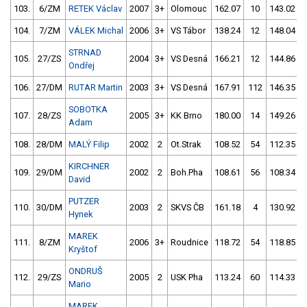
103.
6/ZM
RETEK Václav
2007
3+
Olomouc
162.07
10
143.02
104.
7/ZM
VÁLEK Michal
2006
3+
VS Tábor
138.24
12
148.04
STRNAD
105.
27/ZS
2004
3+
VS Desná
166.21
12
144.86
Ondřej
106.
27/DM
RUTAR Martin
2003
3+
VS Desná
167.91
112
146.35
SOBOTKA
107.
28/ZS
2005
3+
KK Brno
180.00
14
149.26
Adam
108.
28/DM
MALÝ Filip
2002
2
Ot.Strak
108.52
54
112.35
KIRCHNER
109.
29/DM
2002
2
Boh.Pha
108.61
56
108.34
David
PUTZER
110.
30/DM
2003
2
SKVS ČB
161.18
4
130.92
Hynek
MAREK
111.
8/ZM
2006
3+
Roudnice
118.72
54
118.85
Kryštof
ONDRUŠ
112.
29/ZS
2005
2
USK Pha
113.24
60
114.33
Mario
MAREK