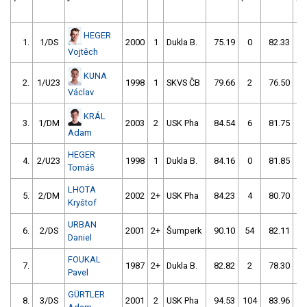
HEGER
1.
1/DS
2000
1
Dukla B.
75.19
0
82.33
15
Vojtěch
KUNA
2.
1/U23
1998
1
SKVS ČB
79.66
2
76.50
2
Václav
KRÁL
3.
1/DM
2003
2
USK Pha
84.54
6
81.75
0
Adam
HEGER
4.
2/U23
1998
1
Dukla B.
84.16
0
81.85
0
Tomáš
LHOTA
5.
2/DM
2002
2+
USK Pha
84.23
4
80.70
2
Kryštof
URBAN
6.
2/DS
2001
2+
Šumperk
90.10
54
82.11
2
Daniel
FOUKAL
7.
1987
2+
Dukla B.
82.82
2
78.30
5
Pavel
GÜRTLER
8.
3/DS
2001
2
USK Pha
94.53
104
83.96
2