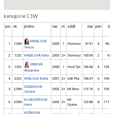
kategorie C1W
por.
vk
jméno
nar.
vt
oddíl
čas
pen
čas
KNEBLOVÁ
1.
1/DM
2003
1
Olomouc
97.51
4
96.28
Tereza
2.
1/ZS
KNEBLOVÁ Klára
2005
2+
Olomouc
100.93
2
4.00
VRBOVÁ
3.
1/DS
2000
1
Horš.Týn
106.06
4
104.14
Alexandra
4.
2/DS
KRÁLOVÁ Adéla
2001
2+
USK Pha
106.97
6
109.59
DZIADKOVÁ
5.
2/DM
2002
2+
KK Brno
113.76
0
109.15
Zuzana
KLOBOUČKOVÁ
KK
6.
3/DM
2003
2+
123.86
8
117.72
Ivana
Opava
KOŠÍKOVÁ