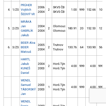
PRÜHER
2006
SKVS ČB
4.
1/ZS
Vojtěch
2
1.00
999
152.66
10
2004
SKVS ČB
ŠEDIVÝ Vít
MRÁKA
Jan
2004
Olomouc
5.
2/ZS
2
183.91
20
152.53
12
GABRLÍK
2004
Olomouc
Jakub
BEIER Alva
2005
Trutnov
6.
3/ZS
BEIER
2
130.76
64
130.90
56
2004
Trutnov
Matouš
HARTL
Jakub
2004
Horš.Týn
2
4.00
999
4.00
999
KUNEŠ
2003
Horš.Týn
Daniel
WENDL
Samuel
2003
Horš.Týn
1
4.00
999
4.00
999
TÁBORSKÝ
2003
Horš.Týn
Jan
WENDL
Denis
2000
Horš.Týn