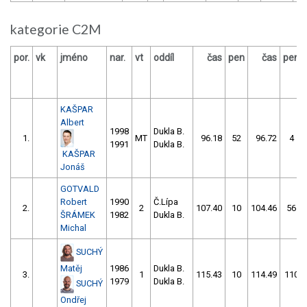
kategorie C2M
por.
vk
jméno
nar.
vt
oddíl
čas
pen
čas
pen
KAŠPAR
Albert
1998
Dukla B.
1.
MT
96.18
52
96.72
4
1991
Dukla B.
KAŠPAR
Jonáš
GOTVALD
Robert
1990
Č.Lípa
2.
2
107.40
10
104.46
56
ŠRÁMEK
1982
Dukla B.
Michal
SUCHÝ
Matěj
1986
Dukla B.
3.
1
115.43
10
114.49
110
1979
Dukla B.
SUCHÝ
Ondřej