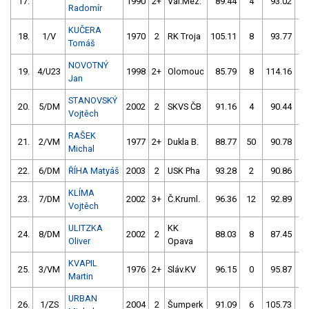
17.
1990
2+
Val.Mez.
89.44
4
93.02
2
Radomír
KUČERA
18.
1/V
1970
2
RK Troja
105.11
8
93.77
0
Tomáš
NOVOTNÝ
19.
4/U23
1998
2+
Olomouc
85.79
8
114.16
6
Jan
STANOVSKÝ
20.
5/DM
2002
2
SKVS ČB
91.16
4
90.44
4
Vojtěch
RAŠEK
21.
2/VM
1977
2+
Dukla B.
88.77
50
90.78
4
Michal
22.
6/DM
ŘÍHA Matyáš
2003
2
USK Pha
93.28
2
90.86
4
KLÍMA
23.
7/DM
2002
3+
Č.Kruml.
96.36
12
92.89
2
Vojtěch
ULITZKA
KK
24.
8/DM
2002
2
88.03
8
87.45
8
Oliver
Opava
KVAPIL
25.
3/VM
1976
2+
Sláv.KV
96.15
0
95.87
4
Martin
URBAN
26.
1/ZS
2004
2
Šumperk
91.09
6
105.73
20