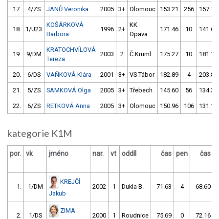
17.
4/ZS
JANŮ Veronika
2005
3+
Olomouc
153.21
256
157.73
KOŠÁRKOVÁ
KK
18.
1/U23
1996
2+
171.46
10
141.66
Barbora
Opava
KRATOCHVÍLOVÁ
19.
9/DM
2003
2
Č.Kruml.
175.27
10
181.11
Tereza
20.
6/DS
VAŇKOVÁ Klára
2001
3+
VS Tábor
182.89
4
203.89
21.
5/ZS
SAMKOVÁ Olga
2005
3+
Třebech.
145.60
56
134.23
22.
6/ZS
RETKOVÁ Anna
2005
3+
Olomouc
150.96
106
131.15
kategorie K1M
por.
vk
jméno
nar.
vt
oddíl
čas
pen
čas
p
KREJČÍ
1.
1/DM
2002
1
Dukla B.
71.63
4
68.60
Jakub
ZIMA
2.
1/DS
2000
1
Roudnice
75.69
0
72.16