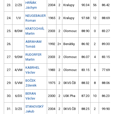
HRŇÁK
23.
2/ZS
2004
2
Kralupy
90.34
56
86.42
Jáchym
NEUGEBAUER
24.
1/V
1965
2
Kralupy
97.68
12
88.69
Roman
KRATOCHVÍL
25.
8/DM
2003
2
Olomouc
88.90
0
83.27
Martin
ABRAHAM
26.
1992
2+
Benátky
86.92
2
89.30
Tomáš
RUDORFER
27.
9/DM
2003
2
Olomouc
86.07
4
83.15
Martin
KABRHEL
27.
4/VM
1983
2
Olomouc
83.15
6
77.69
Václav
BOČEK
29.
5/VM
1975
2
SKVS ČB
88.32
8
88.06
Zdeněk
BERAN
30.
6/DS
2000
2
USK Pha
87.20
10
86.23
Václav
STANOVSKÝ
31.
3/ZS
2004
2
SKVS ČB
88.25
2
99.90
Jakub