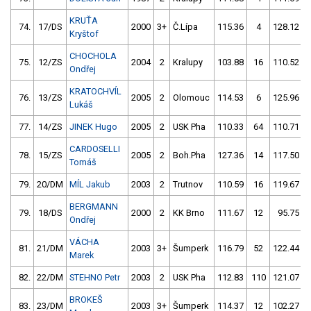
KRUŤA
74.
17/DS
2000
3+
Č.Lípa
115.36
4
128.12
Kryštof
CHOCHOLA
75.
12/ZS
2004
2
Kralupy
103.88
16
110.52
Ondřej
KRATOCHVÍL
76.
13/ZS
2005
2
Olomouc
114.53
6
125.96
Lukáš
77.
14/ZS
JINEK Hugo
2005
2
USK Pha
110.33
64
110.71
CARDOSELLI
78.
15/ZS
2005
2
Boh.Pha
127.36
14
117.50
Tomáš
79.
20/DM
MÍL Jakub
2003
2
Trutnov
110.59
16
119.67
BERGMANN
79.
18/DS
2000
2
KK Brno
111.67
12
95.75
Ondřej
VÁCHA
81.
21/DM
2003
3+
Šumperk
116.79
52
122.44
Marek
82.
22/DM
STEHNO Petr
2003
2
USK Pha
112.83
110
121.07
BROKEŠ
83.
23/DM
2003
3+
Šumperk
114.37
12
102.27