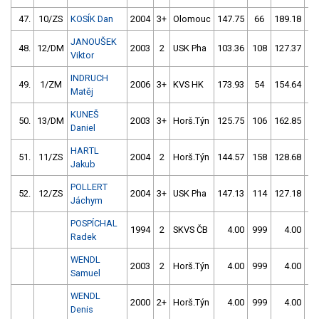
47.
10/ZS
KOSÍK Dan
2004
3+
Olomouc
147.75
66
189.18
1
JANOUŠEK
48.
12/DM
2003
2
USK Pha
103.36
108
127.37
20
Viktor
INDRUCH
49.
1/ZM
2006
3+
KVS HK
173.93
54
154.64
10
Matěj
KUNEŠ
50.
13/DM
2003
3+
Horš.Týn
125.75
106
162.85
10
Daniel
HARTL
51.
11/ZS
2004
2
Horš.Týn
144.57
158
128.68
10
Jakub
POLLERT
52.
12/ZS
2004
3+
USK Pha
147.13
114
127.18
11
Jáchym
POSPÍCHAL
1994
2
SKVS ČB
4.00
999
4.00
99
Radek
WENDL
2003
2
Horš.Týn
4.00
999
4.00
99
Samuel
WENDL
2000
2+
Horš.Týn
4.00
999
4.00
99
Denis