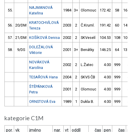
NAJMANOVÁ
55.
1984
3+
Olomouc
172.42
58
169.
Kateřina
KRATOCHVÍLOVÁ
56.
20/DM
2003
2
Č.Kruml.
191.42
60
143.
Tereza
57.
21/DM
KOŠÍKOVÁ Denisa
2002
2
SKVeselí
104.53
108
104.
DOLEŽALOVÁ
58.
9/DS
2001
3+
Benátky
146.25
64
135.
Viktorie
NOVÁKOVÁ
2002
2
L.Žatec
4.00
999
4.
Karolína
TESAŘOVÁ Hana
2004
2
SKVS ČB
4.00
999
4.
ŠTĚPÁNKOVÁ
2001
2
Olomouc
4.00
999
4.
Petra
ORNSTOVÁ Eva
1989
1
Dukla B.
4.00
999
4.
kategorie C1M
por.
vk
jméno
nar.
vt
oddíl
čas
pen
čas
pe