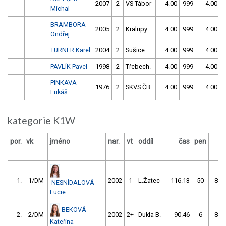
2007
2
VS Tábor
4.00
999
4.00
Michal
BRAMBORA
2005
2
Kralupy
4.00
999
4.00
Ondřej
TURNER Karel
2004
2
Sušice
4.00
999
4.00
PAVLÍK Pavel
1998
2
Třebech.
4.00
999
4.00
PINKAVA
1976
2
SKVS ČB
4.00
999
4.00
Lukáš
kategorie K1W
por.
vk
jméno
nar.
vt
oddíl
čas
pen
č
1.
1/DM
2002
1
L.Žatec
116.13
50
85.
NESNÍDALOVÁ
Lucie
BEKOVÁ
2.
2/DM
2002
2+
Dukla B.
90.46
6
85.
Kateřina