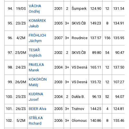
VÁCHA
94.
19/DS
2001
2
Šumperk
124.90
12
131.54
Ondřej
KOMÁREK
95.
23/ZS
2005
3+
SKVS ČB
149.23
8
134.91
Jakub
FRÖHLICH
96.
4/ZM
2007
3+
Roudnice
137.57
156
135.95
Jáchym
TESAŘ
97.
25/DM
2002
2
SKVS ČB
89.80
54
90.47
Vojtěch
PAVELKA
98.
24/ZS
2004
3+
VS Desná
165.11
12
137.50
Marek
KÖKÖRČIN
99.
26/DM
2003
3+
VS Desná
135.72
12
107.27
Matěj
KUDRNA
100.
25/ZS
2004
2
Dukla B.
96.13
52
94.07
Josef
101.
26/ZS
BEIER Alva
2005
3+
Trutnov
144.25
4
124.81
STŘÍLKA
102.
5/ZM
2006
3+
Olomouc
140.86
8
155.46
Richard