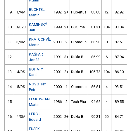
Adam
BUCHTEL
9.
1/VM
1982
2+
Hubertus
88.08
12
82.92
4
Martin
KAMINSKÝ
10.
3/U23
1999
2+
USK Pha
81.31
104
83.04
4
Jan
KRATOCHVÍL
11.
3/DM
2003
2
Olomouc
88.90
0
87.51
0
Martin
KAŠPAR
12.
1991
3+
Dukla B.
86.99
6
87.94
0
Jonáš
BOHATÝ
13.
4/DS
2001
2+
Dukla B.
106.72
104
86.30
2
Karel
NOVOTNÝ
14.
5/DS
2000
1
Olomouc
86.81
4
93.51
5
Petr
LESKOVJAN
15.
1986
2
Tech.Pha
94.65
4
89.55
2
Martin
LERCH
16.
4/DM
2002
2+
Dukla B.
90.21
50
84.71
8
Eduard
FUSEK