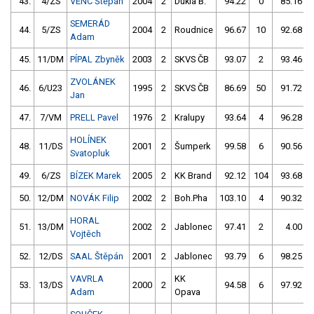
43.
4/ZS
VENC Štěpán
2004
2
Dukla B.
94.22
0
85.16
SEMERÁD
44.
5/ZS
2004
2
Roudnice
96.67
10
92.68
Adam
45.
11/DM
PÍPAL Zbyněk
2003
2
SKVS ČB
93.07
2
93.46
ZVOLÁNEK
46.
6/U23
1995
2
SKVS ČB
86.69
50
91.72
Jan
47.
7/VM
PRELL Pavel
1976
2
Kralupy
93.64
4
96.28
HOLÍNEK
48.
11/DS
2001
2
Šumperk
99.58
6
90.56
Svatopluk
49.
6/ZS
BÍZEK Marek
2005
2
KK Brand
92.12
104
93.68
50.
12/DM
NOVÁK Filip
2002
2
Boh.Pha
103.10
4
90.32
HORAL
51.
13/DM
2002
2
Jablonec
97.41
2
4.00
Vojtěch
52.
12/DS
SAAL Štěpán
2001
2
Jablonec
93.79
6
98.25
VAVRLA
KK
53.
13/DS
2000
2
94.58
6
97.92
Adam
Opava