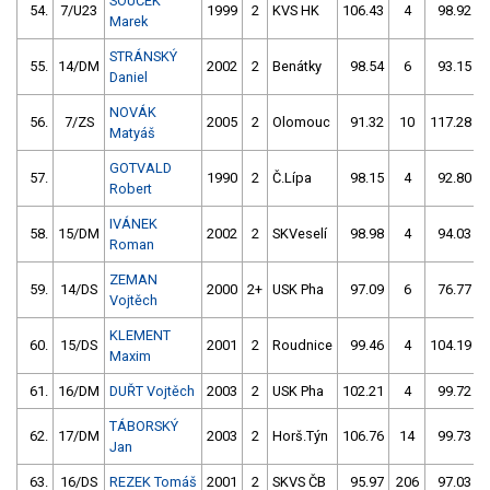
SOUČEK
54.
7/U23
1999
2
KVS HK
106.43
4
98.92
Marek
STRÁNSKÝ
55.
14/DM
2002
2
Benátky
98.54
6
93.15
Daniel
NOVÁK
56.
7/ZS
2005
2
Olomouc
91.32
10
117.28
Matyáš
GOTVALD
57.
1990
2
Č.Lípa
98.15
4
92.80
Robert
IVÁNEK
58.
15/DM
2002
2
SKVeselí
98.98
4
94.03
Roman
ZEMAN
59.
14/DS
2000
2+
USK Pha
97.09
6
76.77
Vojtěch
KLEMENT
60.
15/DS
2001
2
Roudnice
99.46
4
104.19
Maxim
61.
16/DM
DUŘT Vojtěch
2003
2
USK Pha
102.21
4
99.72
TÁBORSKÝ
62.
17/DM
2003
2
Horš.Týn
106.76
14
99.73
Jan
63.
16/DS
REZEK Tomáš
2001
2
SKVS ČB
95.97
206
97.03