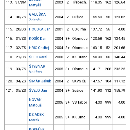
113.
31/DM
2003
2
Třebech.
118.05
162
126.64
Matyáš
GALUŠKA
114.
30/ZS
2004
2
Sušice
165.60
56
123.82
Zdeněk
115.
20/DS
HOUSKA Jan
2001
2
USK Pha
137.72
56
4.00
116.
31/ZS
KOSÍK Dan
2004
3+
Olomouc
120.68
162
134.45
117.
32/ZS
HRIC Ondřej
2004
3+
Olomouc
163.15
52
201.68
118.
21/DS
ŠULC Karel
2000
2
KK Brand
158.90
66
148.44
ŠTYBNAR
119.
33/ZS
2005
3+
Olomouc
141.71
208
235.25
Vojtěch
120.
34/ZS
ŠIMÁK Jakub
2004
2
SKVS ČB
147.67
104
117.12
121.
35/ZS
ŠVEJD Jan
2004
3+
Sušice
141.90
112
158.79
NOVÁK
2006
3+
VS Tábor
4.00
999
4.00
Matouš
DZIADEK
2005
3+
KK Brno
4.00
999
4.00
Marek
KOPEČEK