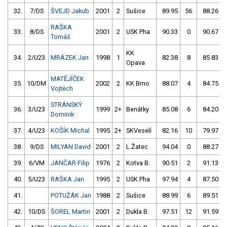
32.
7/DS
ŠVEJD Jakub
2001
2
Sušice
89.95
56
88.26
RAŠKA
33.
8/DS
2001
2
USK Pha
90.33
0
90.67
Tomáš
KK
34.
2/U23
MRÁZEK Jan
1998
1
82.38
8
85.83
Opava
MATĚJÍČEK
35.
10/DM
2002
2
KK Brno
88.07
4
84.75
Vojtěch
STRÁNSKÝ
36.
3/U23
1999
2+
Benátky
85.08
6
84.20
Dominik
37.
4/U23
KOŠÍK Michal
1995
2+
SKVeselí
82.16
10
79.97
38.
9/DS
MILYAN David
2001
2
L.Žatec
94.04
0
88.27
39.
6/VM
JANČAR Filip
1976
2
Kotva B.
90.51
2
91.13
40.
5/U23
RAŠKA Jan
1995
2
USK Pha
97.94
4
87.50
41.
POTUŽÁK Jan
1988
2
Sušice
88.99
6
89.51
42.
10/DS
ŠOREL Martin
2001
2
Dukla B.
97.51
12
91.59