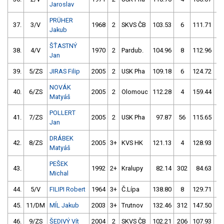
Jaroslav
PRÜHER
37.
3/V
1968
2
SKVS ČB
103.53
6
111.71
2
Jakub
ŠŤASTNÝ
38.
4/V
1970
2
Pardub.
104.96
8
112.96
4
Jan
39.
5/ZS
JIRAS Filip
2005
2
USK Pha
109.18
6
124.72
5
NOVÁK
40.
6/ZS
2005
2
Olomouc
112.28
4
159.44
6
Matyáš
POLLERT
41.
7/ZS
2005
2
USK Pha
97.87
56
115.65
4
Jan
DRÁBEK
42.
8/ZS
2005
3+
KVS HK
121.13
4
128.93
5
Matyáš
PEŠEK
43.
1992
2+
Kralupy
82.14
302
84.63
5
Michal
44.
5/V
FILIPI Robert
1964
3+
Č.Lípa
138.80
8
129.71
5
45.
11/DM
MÍL Jakub
2003
3+
Trutnov
132.46
312
147.50
2
46.
9/ZS
ŠEDIVÝ Vít
2004
2
SKVS ČB
102.21
206
107.93
5