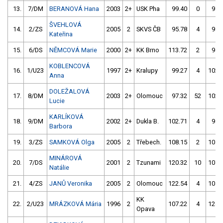
13.
7/DM
BERANOVÁ Hana
2003
2+
USK Pha
99.40
0
97.
ŠVEHLOVÁ
14.
2/ZS
2005
2
SKVS ČB
95.78
4
98.
Kateřina
15.
6/DS
NĚMCOVÁ Marie
2000
2+
KK Brno
113.72
2
94.
KOBLENCOVÁ
16.
1/U23
1997
2+
Kralupy
99.27
4
102.
Anna
DOLEŽALOVÁ
17.
8/DM
2003
2+
Olomouc
97.32
52
102.
Lucie
KARLÍKOVÁ
18.
9/DM
2002
2+
Dukla B.
102.71
4
94.
Barbora
19.
3/ZS
SAMKOVÁ Olga
2005
2
Třebech.
108.15
2
105.
MINÁROVÁ
20.
7/DS
2001
2
Tzunami
120.32
10
107.
Natálie
21.
4/ZS
JANŮ Veronika
2005
2
Olomouc
122.54
4
105.
KK
22.
2/U23
MRÁZKOVÁ Mária
1996
2
107.22
4
128.
Opava