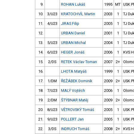
9.
ROHAN Lukáš
1995
MT
USK P
10.
3/U23
KRATOCHVÍL Martin
2003
1
TJ Duk
11.
4/U23
JIRAS Filip
2005
1
TJ Duk
12.
URBAN Daniel
2001
1
TJ Duk
13.
5/U23
URBAN Michal
2004
1
TJ Duk
14.
6/U23
HEGER Jonáš
2006
1
KVS H
15.
2/DS
RETEK Václav Toman
2007
2+
Olom
16.
LHOTA Matyáš
1999
1
USK P
17.
1/DM
ŘEŽÁBEK Dominik
2009
2+
USK P
18.
7/U23
MALÝ Vojtěch
2006
1
Olom
19.
2/DM
ŠTÝBNAR Matěj
2009
2+
Olom
20.
8/U23
VĚTROVSKÝ Tomáš
2005
1
USK P
21.
9/U23
POLLERT Jan
2005
1
USK P
22.
3/DS
INDRUCH Tomáš
2008
2+
KVS H