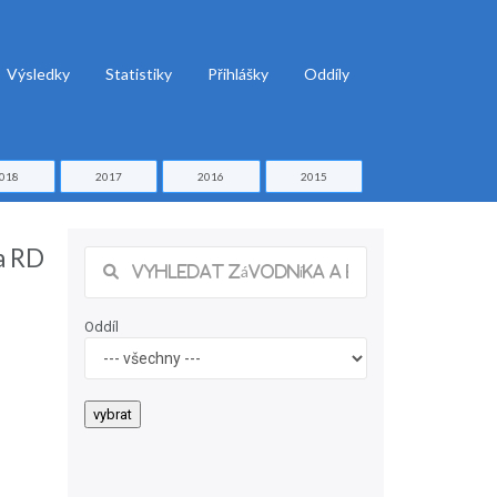
Výsledky
Statistiky
Přihlášky
Oddíly
018
2017
2016
2015
a RD
Oddíl