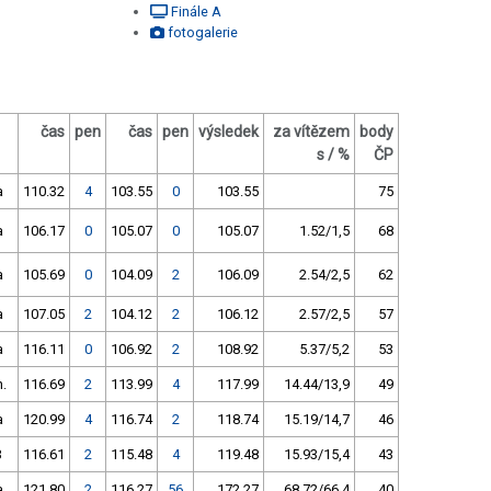
Finále A
fotogalerie
čas
pen
čas
pen
výsledek
za vítězem
body
s / %
ČP
a
110.32
4
103.55
0
103.55
75
a
106.17
0
105.07
0
105.07
1.52/1,5
68
a
105.69
0
104.09
2
106.09
2.54/2,5
62
a
107.05
2
104.12
2
106.12
2.57/2,5
57
a
116.11
0
106.92
2
108.92
5.37/5,2
53
.
116.69
2
113.99
4
117.99
14.44/13,9
49
a
120.99
4
116.74
2
118.74
15.19/14,7
46
B
116.61
2
115.48
4
119.48
15.93/15,4
43
a
121.80
2
116.27
56
172.27
68.72/66,4
40