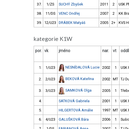
37.
1/ZS
SUCHÝ Zbyšek
2011
2
USK P
38.
11/DS
VENC Ondřej
2007
2
KK Br
39.
12/U23
DRÁBEK Matyáš
2005
2+
KVS H
kategorie K1W
por.
vk
jméno
nar.
vt
oddí
NESNÍDALOVÁ Lucie
1.
1/U23
2002
1
USK 
BEKOVÁ Kateřina
2.
2/U23
2002
MT
TJ D
SAMKOVÁ Olga
3.
3/U23
2005
1
Třeb
4.
SATKOVÁ Gabriela
2001
1
USK 
5.
HILGERTOVÁ Amálie
1997
MT
USK 
6.
4/U23
GALUŠKOVÁ Bára
2006
1
Suši
7.
1/DS
FABIANOVÁ Anna
2007
1
TJ D