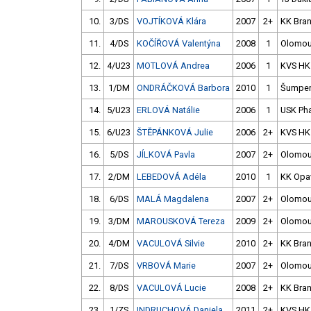
10.
3/DS
VOJTÍKOVÁ Klára
2007
2+
KK Bra
11.
4/DS
KOČÍŘOVÁ Valentýna
2008
1
Olomo
12.
4/U23
MOTLOVÁ Andrea
2006
1
KVS HK
13.
1/DM
ONDRÁČKOVÁ Barbora
2010
1
Šumper
14.
5/U23
ERLOVÁ Natálie
2006
1
USK Ph
15.
6/U23
ŠTĚPÁNKOVÁ Julie
2006
2+
KVS HK
16.
5/DS
JÍLKOVÁ Pavla
2007
2+
Olomo
17.
2/DM
LEBEDOVÁ Adéla
2010
1
KK Opa
18.
6/DS
MALÁ Magdalena
2007
2+
Olomo
19.
3/DM
MAROUSKOVÁ Tereza
2009
2+
Olomo
20.
4/DM
VACULOVÁ Silvie
2010
2+
KK Bra
21.
7/DS
VRBOVÁ Marie
2007
2+
Olomo
22.
8/DS
VACULOVÁ Lucie
2008
2+
KK Bra
23.
1/ZS
INDRUCHOVÁ Daniela
2011
2+
KVS HK