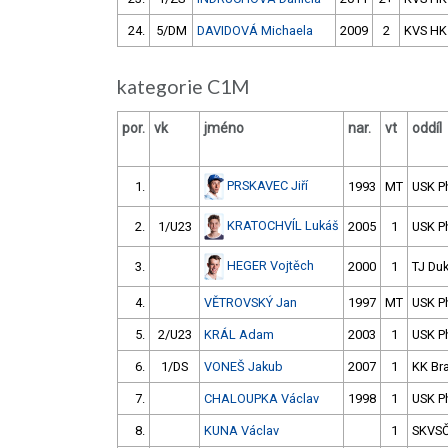
24.
5/DM
DAVIDOVÁ Michaela
2009
2
KVS HK
kategorie C1M
por.
vk
jméno
nar.
vt
oddíl
PRSKAVEC Jiří
1.
1993
MT
USK P
KRATOCHVÍL Lukáš
2.
1/U23
2005
1
USK P
HEGER Vojtěch
3.
2000
1
TJ Duk
4.
VĚTROVSKÝ Jan
1997
MT
USK P
5.
2/U23
KRÁL Adam
2003
1
USK P
6.
1/DS
VONEŠ Jakub
2007
1
KK Br
7.
CHALOUPKA Václav
1998
1
USK P
8.
KUNA Václav
1
SKVS