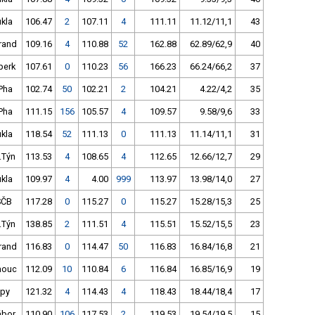
ukla
106.47
2
107.11
4
111.11
11.12/11,1
43
rand
109.16
4
110.88
52
162.88
62.89/62,9
40
perk
107.61
0
110.23
56
166.23
66.24/66,2
37
Pha
102.74
50
102.21
2
104.21
4.22/4,2
35
Pha
111.15
156
105.57
4
109.57
9.58/9,6
33
ukla
118.54
52
111.13
0
111.13
11.14/11,1
31
.Týn
113.53
4
108.65
4
112.65
12.66/12,7
29
ukla
109.97
4
4.00
999
113.97
13.98/14,0
27
SČB
117.28
0
115.27
0
115.27
15.28/15,3
25
.Týn
138.85
2
111.51
4
115.51
15.52/15,5
23
rand
116.83
0
114.47
50
116.83
16.84/16,8
21
mouc
112.09
10
110.84
6
116.84
16.85/16,9
19
upy
121.32
4
114.43
4
118.43
18.44/18,4
17
ábor
110.90
106
117.53
2
119.53
19.54/19,5
15