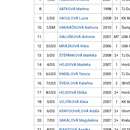
8.
SATKOVÁ Martina
1998
1
TJ D
9.
2/DS
VACULOVÁ Lucie
2008
2+
KK B
10.
1/DM
ONDRÁČKOVÁ Barbora
2010
1
Šum
11.
GALUŠKOVÁ Antonie
2001
MT
USK 
12.
5/U23
MRÁZKOVÁ Klára
2006
1
USK 
13.
3/DS
ŠTĚPÁNKOVÁ Markéta
2008
2+
TJ D
14.
4/DS
HOJDOVÁ Markéta
2007
1
Horš
15.
6/U23
KNEBLOVÁ Tereza
2003
1
TJ D
16.
7/U23
ŠVEHLOVÁ Kateřina
2005
2
SKV
17.
8/U23
HOJDOVÁ Eliška
2005
2+
Horš
18.
5/DS
VOJTÍKOVÁ Klára
2007
1
KK B
19.
6/DS
KRATOCHVÍLOVÁ Adéla
2007
2+
Olo
20.
7/DS
SAKALOVÁ Magdaléna
2007
2+
Kral
21.
8/DS
RIANTOVÁ Anežka
2008
2+
VS T