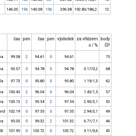
146.05
156
140.38
156
296.38
192.83/186,2
12
čas
pen
čas
pen
výsledek
za vítězem
body
s / %
ČP
ha
99.38
2
94.61
0
94.61
75
ha
95.57
0
94.78
0
94.78
0.17/0,2
68
la
97.73
0
95.80
0
95.80
1.19/1,3
62
ha
100.43
2
96.04
0
96.04
1.43/1,5
57
ha
100.13
2
95.54
2
97.54
2.93/3,1
53
and
102.19
0
97.55
0
97.55
2.94/3,1
49
ha
95.05
0
99.32
2
101.32
6.71/7,1
46
ČB
101.95
0
103.72
0
103.72
9.11/9,6
43