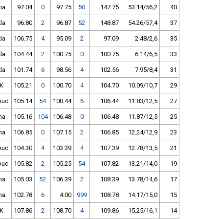
ha
97.04
0
97.75
50
147.75
53.14/56,2
40
la
96.80
2
96.87
52
148.87
54.26/57,4
37
la
106.75
4
95.09
2
97.09
2.48/2,6
35
la
104.44
2
100.75
0
100.75
6.14/6,5
33
la
101.74
6
98.56
4
102.56
7.95/8,4
31
K
105.21
0
100.70
4
104.70
10.09/10,7
29
ouc
105.14
54
100.44
6
106.44
11.83/12,5
27
ha
105.16
104
106.48
0
106.48
11.87/12,5
25
ha
106.85
0
107.15
2
106.85
12.24/12,9
23
ouc
104.30
4
103.39
4
107.39
12.78/13,5
21
ouc
105.82
2
105.25
54
107.82
13.21/14,0
19
ha
105.03
52
106.39
2
108.39
13.78/14,6
17
ha
102.78
6
4.00
999
108.78
14.17/15,0
15
K
107.86
2
108.70
4
109.86
15.25/16,1
14