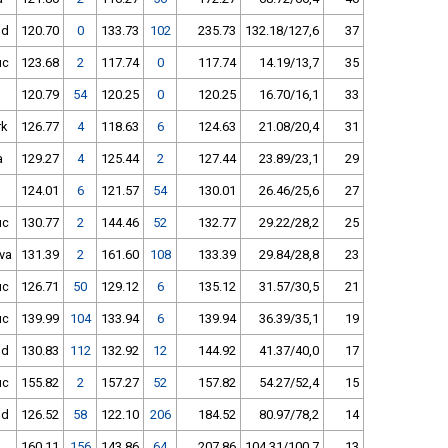
nd
120.70
0
133.73
102
235.73
132.18/127,6
37
uc
123.68
2
117.74
0
117.74
14.19/13,7
35
120.79
54
120.25
0
120.25
16.70/16,1
33
k
126.77
4
118.63
6
124.63
21.08/20,4
31
a
129.27
4
125.44
2
127.44
23.89/23,1
29
124.01
6
121.57
54
130.01
26.46/25,6
27
uc
130.77
2
144.46
52
132.77
29.22/28,2
25
va
131.39
2
161.60
108
133.39
29.84/28,8
23
uc
126.71
50
129.12
6
135.12
31.57/30,5
21
uc
139.99
104
133.94
6
139.94
36.39/35,1
19
nd
130.83
112
132.92
12
144.92
41.37/40,0
17
uc
155.82
2
157.27
52
157.82
54.27/52,4
15
nd
126.52
58
122.10
206
184.52
80.97/78,2
14
160.11
156
143.86
64
207.86
104.31/100,7
13