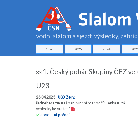
vodní slalom a sjezd: výsledky, žebří
2026
2025
2024
202
1. Český pohár Skupiny ČEZ ve 
33
U23
26.04.2025
USD Želiv.
ředitel: Martin Kašpar vrchní rozhodčí: Lenka Kutá
výsledky ke stažení:
absolutní pořadí
L