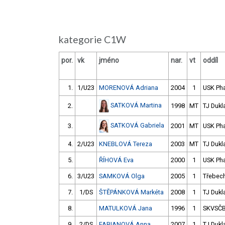
kategorie C1W
por.
vk
jméno
nar.
vt
oddíl
1.
1/U23
MORENOVÁ Adriana
2004
1
USK Ph
SATKOVÁ Martina
2.
1998
MT
TJ Dukl
SATKOVÁ Gabriela
3.
2001
MT
USK Ph
4.
2/U23
KNEBLOVÁ Tereza
2003
MT
TJ Dukl
5.
ŘÍHOVÁ Eva
2000
1
USK Ph
6.
3/U23
SAMKOVÁ Olga
2005
1
Třebech
7.
1/DS
ŠTĚPÁNKOVÁ Markéta
2008
1
TJ Dukl
8.
MATULKOVÁ Jana
1996
1
SKVSČ
9.
2/DS
FABIANOVÁ Anna
2007
1
TJ Dukl