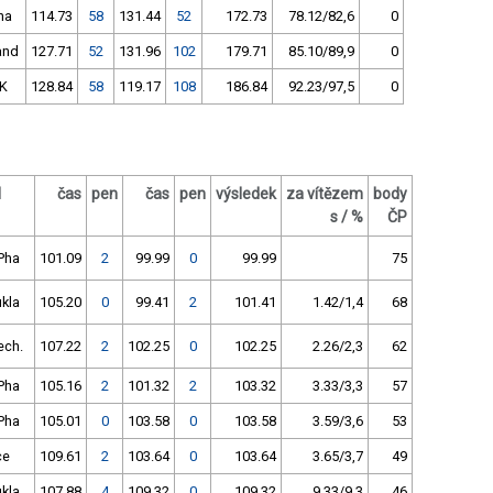
ha
114.73
58
131.44
52
172.73
78.12/82,6
0
and
127.71
52
131.96
102
179.71
85.10/89,9
0
K
128.84
58
119.17
108
186.84
92.23/97,5
0
l
čas
pen
čas
pen
výsledek
za vítězem
body
s / %
ČP
Pha
101.09
2
99.99
0
99.99
75
ukla
105.20
0
99.41
2
101.41
1.42/1,4
68
ech.
107.22
2
102.25
0
102.25
2.26/2,3
62
Pha
105.16
2
101.32
2
103.32
3.33/3,3
57
Pha
105.01
0
103.58
0
103.58
3.59/3,6
53
ce
109.61
2
103.64
0
103.64
3.65/3,7
49
ukla
107.88
4
109.32
0
109.32
9.33/9,3
46