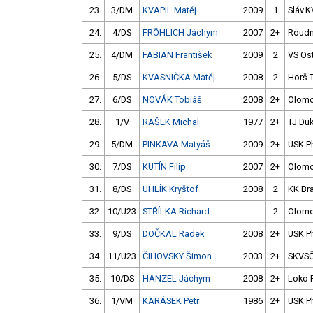
23.
3/DM
KVAPIL Matěj
2009
1
Sláv.K
24.
4/DS
FRÖHLICH Jáchym
2007
2+
Roudn
25.
4/DM
FABIAN František
2009
2
VS Ost
26.
5/DS
KVASNIČKA Matěj
2008
2
Horš.
27.
6/DS
NOVÁK Tobiáš
2008
2+
Olom
28.
1/V
RAŠEK Michal
1977
2+
TJ Duk
29.
5/DM
PINKAVA Matyáš
2009
2+
USK P
30.
7/DS
KUTÍN Filip
2007
2+
Olom
31.
8/DS
UHLÍK Kryštof
2008
2
KK Br
32.
10/U23
STŘÍLKA Richard
2
Olom
33.
9/DS
DOČKAL Radek
2008
2+
USK P
34.
11/U23
ČIHOVSKÝ Šimon
2003
2+
SKVS
35.
10/DS
HANZEL Jáchym
2008
2+
Loko 
36.
1/VM
KARÁSEK Petr
1986
2+
USK P