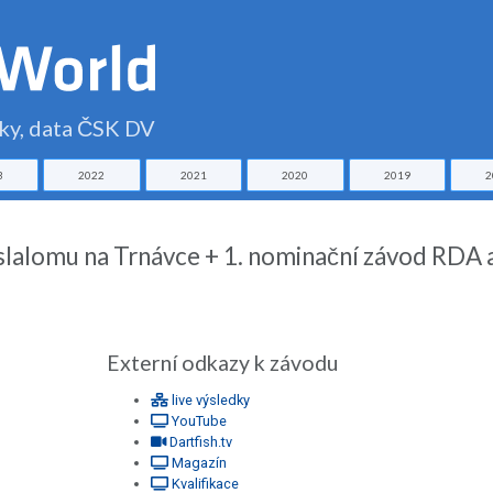
čky, data ČSK DV
3
2022
2021
2020
2019
2
slalomu na Trnávce + 1. nominační závod RDA 
Externí odkazy k závodu
live výsledky
YouTube
Dartfish.tv
Magazín
Kvalifikace