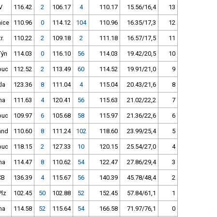
V
116.42
2
106.17
4
110.17
15.56/16,4
13
ice
110.96
0
114.12
104
110.96
16.35/17,3
12
r.
110.22
2
109.18
2
111.18
16.57/17,5
11
Týn
114.03
0
116.10
56
114.03
19.42/20,5
10
ouc
112.52
2
113.49
60
114.52
19.91/21,0
9
la
123.36
8
111.04
4
115.04
20.43/21,6
8
ha
111.63
4
120.41
56
115.63
21.02/22,2
7
ouc
109.97
6
105.68
58
115.97
21.36/22,6
6
and
110.60
8
111.24
102
118.60
23.99/25,4
5
ouc
118.15
2
127.33
10
120.15
25.54/27,0
4
ha
114.47
8
110.62
54
122.47
27.86/29,4
3
ČB
136.39
4
115.67
56
140.39
45.78/48,4
2
Plz
102.45
50
102.88
52
152.45
57.84/61,1
1
ha
114.58
52
115.64
54
166.58
71.97/76,1
0