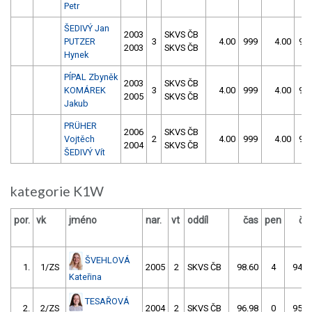
Petr
ŠEDIVÝ Jan
2003
SKVS ČB
PUTZER
3
4.00
999
4.00
99
2003
SKVS ČB
Hynek
PÍPAL Zbyněk
2003
SKVS ČB
KOMÁREK
3
4.00
999
4.00
99
2005
SKVS ČB
Jakub
PRÜHER
2006
SKVS ČB
Vojtěch
2
4.00
999
4.00
99
2004
SKVS ČB
ŠEDIVÝ Vít
kategorie K1W
por.
vk
jméno
nar.
vt
oddíl
čas
pen
ča
ŠVEHLOVÁ
1.
1/ZS
2005
2
SKVS ČB
98.60
4
94.6
Kateřina
TESAŘOVÁ
2.
2/ZS
2004
2
SKVS ČB
96.98
0
95.3