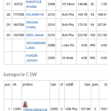
RIANTOVÁ
27.
9/PZZ
2008
VS Tábor
146.88
52
1.00
Anežka
28.
17/PZM
KOLMAN Vít
2010
Boh.Pha
169.78
54
168.51
SÝKORA
29.
18/PZM
2010
Boh.Pha
173.53
54
207.81
Ondřej
30.
19/PZM
SEIDL Marek
2010
Boh.Pha
223.90
100
221.00
GROSSMANN
2008
Loko Plz
4.00
999
4.00
Lukáš
HONZÍK
2009
Ot.Strak
4.00
999
4.00
Jáchym
kategorie C1W
por.
vk
jméno
nar.
vt
oddíl
čas
pen
čas
1.
1/DM
2003
2
USK Pha
107.68
2
105.62
FREISLEBENOVÁ