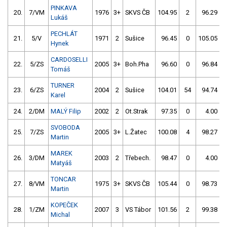
PINKAVA
20.
7/VM
1976
3+
SKVS ČB
104.95
2
96.29
Lukáš
PECHLÁT
21.
5/V
1971
2
Sušice
96.45
0
105.05
Hynek
CARDOSELLI
22.
5/ZS
2005
3+
Boh.Pha
96.60
0
96.84
Tomáš
TURNER
23.
6/ZS
2004
2
Sušice
104.01
54
94.74
Karel
24.
2/DM
MALÝ Filip
2002
2
Ot.Strak
97.35
0
4.00
9
SVOBODA
25.
7/ZS
2005
3+
L.Žatec
100.08
4
98.27
Martin
MAREK
26.
3/DM
2003
2
Třebech.
98.47
0
4.00
9
Matyáš
TONCAR
27.
8/VM
1975
3+
SKVS ČB
105.44
0
98.73
Martin
KOPEČEK
28.
1/ZM
2007
3
VS Tábor
101.56
2
99.38
Michal