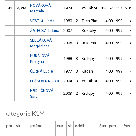
NOVÁKOVÁ
42.
4/VM
1974
VS Tábor
180.57
154
205.7
Marcela
VESELÁ Linda
1980
2
Tech.Pha
4.00
999
4.0
ŽATECKÁ Taťána
2007
Roztoky
4.00
999
4.0
SEDLÁKOVÁ
2005
3
USK Pha
4.00
999
4.0
Magdalena
KUDĚJOVÁ
1988
3
Kralupy
4.00
999
4.0
Kristýna
ČERNÁ Lucie
1977
3
Kadaň
4.00
999
4.0
PEŠKOVÁ Nikola
2004
3
VS Tábor
4.00
999
4.0
HRDLIČKOVÁ
2003
2
Kralupy
4.00
999
4.0
Sára
kategorie K1M
por.
vk
jméno
nar.
vt
oddíl
čas
pen
čas
p