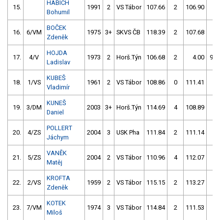
HABICH
15.
1991
2
VS Tábor
107.66
2
106.90
0
Bohumil
BOČEK
16.
6/VM
1975
3+
SKVS ČB
118.39
2
107.68
0
Zdeněk
HOJDA
17.
4/V
1973
2
Horš.Týn
106.68
2
4.00
999
Ladislav
KUBEŠ
18.
1/VS
1961
2
VS Tábor
108.86
0
111.41
0
Vladimír
KUNEŠ
19.
3/DM
2003
3+
Horš.Týn
114.69
4
108.89
0
Daniel
POLLERT
20.
4/ZS
2004
3
USK Pha
111.84
2
111.14
0
Jáchym
VANĚK
21.
5/ZS
2004
2
VS Tábor
110.96
4
112.07
0
Matěj
KROFTA
22.
2/VS
1959
2
VS Tábor
115.15
2
113.27
0
Zdeněk
KOTEK
23.
7/VM
1974
3
VS Tábor
114.84
2
111.53
2
Miloš