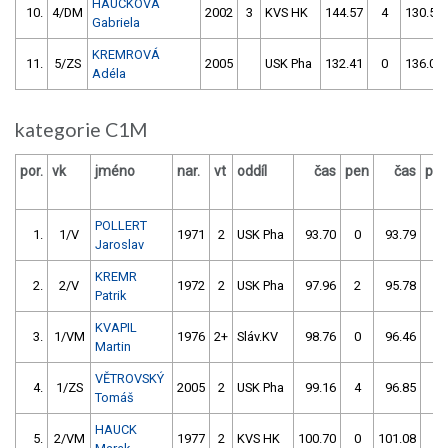
HAUCKOVÁ
10.
4/DM
2002
3
KVS HK
144.57
4
130.51
Gabriela
KREMROVÁ
11.
5/ZS
2005
USK Pha
132.41
0
136.05
Adéla
kategorie C1M
por.
vk
jméno
nar.
vt
oddíl
čas
pen
čas
pe
POLLERT
1.
1/V
1971
2
USK Pha
93.70
0
93.79
2
Jaroslav
KREMR
2.
2/V
1972
2
USK Pha
97.96
2
95.78
0
Patrik
KVAPIL
3.
1/VM
1976
2+
Sláv.KV
98.76
0
96.46
0
Martin
VĚTROVSKÝ
4.
1/ZS
2005
2
USK Pha
99.16
4
96.85
2
Tomáš
HAUCK
5.
2/VM
1977
2
KVS HK
100.70
0
101.08
0