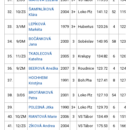
ŠAMPALÍKOVÁ
32.
10/ZS
2004
3+
Loko Plz
141.12
52
119.4
Klára
LEPÍKOVÁ
33.
3/VM
1979
3+
Hubertus
120.26
4
122.3
Markéta
BOČÁNKOVÁ
34.
9/DM
2003
3
Soběslav
143.95
58
123.4
Jana
TKADLECOVÁ
35.
11/ZS
2005
3
Kralupy
134.82
6
126.7
Kateřina
36.
9/ZM
BEEROVÁ Anežka
2007
3
Roudnice
123.72
4
124.6
HOCHHEIM
37.
1991
3
Boh.Pha
127.41
8
127.8
Kristýna
BROTÁNKOVÁ
38.
3/DS
2001
3
Loko Plz
127.10
54
127.3
Petra
39.
POLESNÁ Jitka
1990
3+
Loko Plz
129.70
6
4.0
40.
10/ZM
RIANTOVÁ Marie
2006
3
VS Tábor
134.49
6
151.1
41.
12/ZS
ZÍKOVÁ Andrea
2004
VS Tábor
175.53
6
166.6