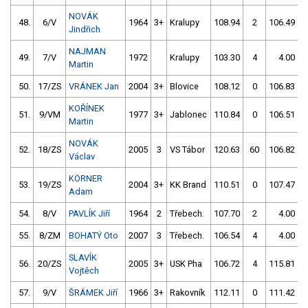
NOVÁK
48.
6/V
1964
3+
Kralupy
108.94
2
106.49
Jindřich
NAJMAN
49.
7/V
1972
Kralupy
103.30
4
4.00
9
Martin
50.
17/ZS
VRÁNEK Jan
2004
3+
Blovice
108.12
0
106.83
KOŘÍNEK
51.
9/VM
1977
3+
Jablonec
110.84
0
106.51
Martin
NOVÁK
52.
18/ZS
2005
3
VS Tábor
120.63
60
106.82
Václav
KÖRNER
53.
19/ZS
2004
3+
KK Brand
110.51
0
107.47
Adam
54.
8/V
PAVLÍK Jiří
1964
2
Třebech.
107.70
2
4.00
9
55.
8/ZM
BOHATÝ Oto
2007
3
Třebech.
106.54
4
4.00
9
SLAVÍK
56.
20/ZS
2005
3+
USK Pha
106.72
4
115.81
Vojtěch
57.
9/V
ŠRÁMEK Jiří
1966
3+
Rakovník
112.11
0
111.42