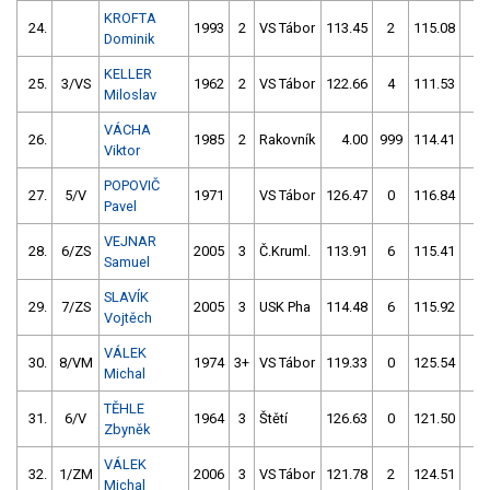
KROFTA
24.
1993
2
VS Tábor
113.45
2
115.08
2
Dominik
KELLER
25.
3/VS
1962
2
VS Tábor
122.66
4
111.53
4
Miloslav
VÁCHA
26.
1985
2
Rakovník
4.00
999
114.41
2
Viktor
POPOVIČ
27.
5/V
1971
VS Tábor
126.47
0
116.84
0
Pavel
VEJNAR
28.
6/ZS
2005
3
Č.Kruml.
113.91
6
115.41
2
Samuel
SLAVÍK
29.
7/ZS
2005
3
USK Pha
114.48
6
115.92
2
Vojtěch
VÁLEK
30.
8/VM
1974
3+
VS Tábor
119.33
0
125.54
0
Michal
TĚHLE
31.
6/V
1964
3
Štětí
126.63
0
121.50
0
Zbyněk
VÁLEK
32.
1/ZM
2006
3
VS Tábor
121.78
2
124.51
2
Michal