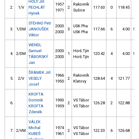
HOLÝ Jiří
1957
Rakovník
2.
1/V
PECHLÁT
2
117.63
0
118.45
2
1971
Sušice
Hynek
STEHNO Petr
2003
USK Pha
3.
1/DM
JANOUŠEK
3
117.66
6
4.00
99
2003
USK Pha
Viktor
WENDL
Samuel
2003
Horš.Týn
4.
2/DM
1
120.42
4
4.00
99
TÁBORSKÝ
2003
Horš.Týn
Jan
ŠRÁMEK Jiří
1966
Rakovník
5.
2/V
VESELÝ
2
128.64
4
121.77
4
1950
Klatovy
Josef
KROFTA
Dominik
1993
VS Tábor
6.
2
126.28
2
122.88
8
KROFTA
1959
VS Tábor
Zdeněk
VÁLEK
Michal
1974
VS Tábor
7.
2/VM
2
122.33
6
126.68
6
KUBEŠ
1961
VS Tábor