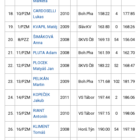
Markéta
CARDOSELLI
18.
10/PZM
2010
Boh.Pha
158.22
4
177.85
Lukas
19.
1/PZM
KVAPIL Matěj
2009
Sláv.KV
163.83
0
168.26
ŠIMÁKOVÁ
20.
8/PZZ
2008
SKVS ČB
169.13
54
156.04
Anna
21.
11/PZM
PLUTA Adam
2008
Boh.Pha
161.59
4
162.70
PLOCEK
22.
12/PZM
2008
SKVS ČB
183.22
52
168.47
Matyáš Jan
PELIKÁN
23.
13/PZM
2009
Boh.Pha
171.68
102
181.79
Martin
KOPEČEK
24.
14/PZM
2011
VS Tábor
197.44
2
186.06
Jakub
RIANT
25.
15/PZM
2010
VS Tábor
197.15
0
198.06
Antonín
KLIMENT
26.
16/PZM
2008
Horš.Týn
190.00
54
197.18
Tomáš