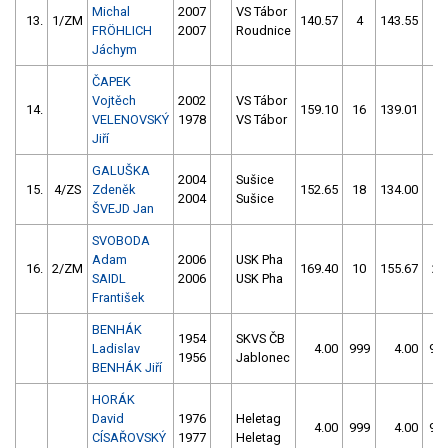
Michal
2007
VS Tábor
13.
1/ZM
140.57
4
143.55
2
FRÖHLICH
2007
Roudnice
Jáchym
ČAPEK
Vojtěch
2002
VS Tábor
14.
159.10
16
139.01
6
VELENOVSKÝ
1978
VS Tábor
Jiří
GALUŠKA
2004
Sušice
15.
4/ZS
Zdeněk
152.65
18
134.00
12
2004
Sušice
ŠVEJD Jan
SVOBODA
Adam
2006
USK Pha
16.
2/ZM
169.40
10
155.67
20
SAIDL
2006
USK Pha
František
BENHÁK
1954
SKVS ČB
Ladislav
4.00
999
4.00
99
1956
Jablonec
BENHÁK Jiří
HORÁK
David
1976
Heletag
4.00
999
4.00
99
CÍSAŘOVSKÝ
1977
Heletag