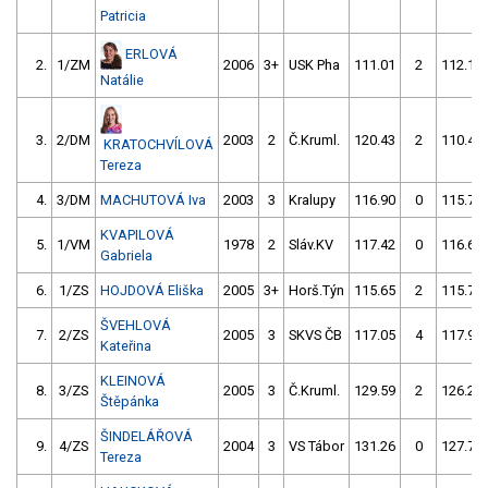
Patricia
ERLOVÁ
2.
1/ZM
2006
3+
USK Pha
111.01
2
112.11
Natálie
3.
2/DM
2003
2
Č.Kruml.
120.43
2
110.42
KRATOCHVÍLOVÁ
Tereza
4.
3/DM
MACHUTOVÁ Iva
2003
3
Kralupy
116.90
0
115.79
KVAPILOVÁ
5.
1/VM
1978
2
Sláv.KV
117.42
0
116.64
Gabriela
6.
1/ZS
HOJDOVÁ Eliška
2005
3+
Horš.Týn
115.65
2
115.71
ŠVEHLOVÁ
7.
2/ZS
2005
3
SKVS ČB
117.05
4
117.96
Kateřina
KLEINOVÁ
8.
3/ZS
2005
3
Č.Kruml.
129.59
2
126.29
Štěpánka
ŠINDELÁŘOVÁ
9.
4/ZS
2004
3
VS Tábor
131.26
0
127.75
Tereza