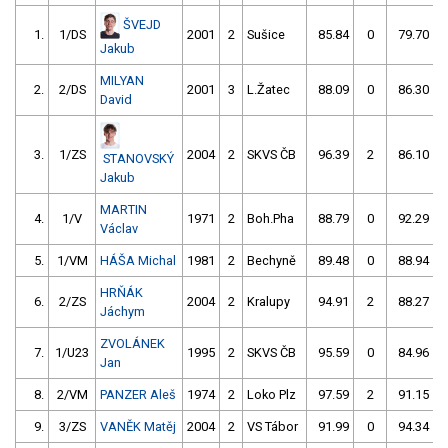
ŠVEJD
1.
1/DS
2001
2
Sušice
85.84
0
79.70
Jakub
MILYAN
2.
2/DS
2001
3
L.Žatec
88.09
0
86.30
David
3.
1/ZS
2004
2
SKVS ČB
96.39
2
86.10
STANOVSKÝ
Jakub
MARTIN
4.
1/V
1971
2
Boh.Pha
88.79
0
92.29
Václav
5.
1/VM
HÁŠA Michal
1981
2
Bechyně
89.48
0
88.94
HRŇÁK
6.
2/ZS
2004
2
Kralupy
94.91
2
88.27
Jáchym
ZVOLÁNEK
7.
1/U23
1995
2
SKVS ČB
95.59
0
84.96
Jan
8.
2/VM
PANZER Aleš
1974
2
Loko Plz
97.59
2
91.15
9.
3/ZS
VANĚK Matěj
2004
2
VS Tábor
91.99
0
94.34