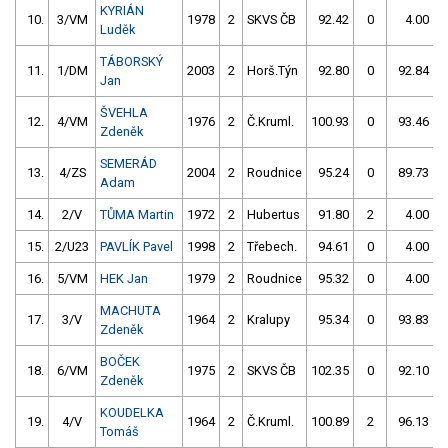
KYRIÁN
10.
3/VM
1978
2
SKVS ČB
92.42
0
4.00
9
Luděk
TÁBORSKÝ
11.
1/DM
2003
2
Horš.Týn
92.80
0
92.84
Jan
ŠVEHLA
12.
4/VM
1976
2
Č.Kruml.
100.93
0
93.46
Zdeněk
SEMERÁD
13.
4/ZS
2004
2
Roudnice
95.24
0
89.73
Adam
14.
2/V
TŮMA Martin
1972
2
Hubertus
91.80
2
4.00
9
15.
2/U23
PAVLÍK Pavel
1998
2
Třebech.
94.61
0
4.00
9
16.
5/VM
HEK Jan
1979
2
Roudnice
95.32
0
4.00
9
MACHUTA
17.
3/V
1964
2
Kralupy
95.34
0
93.83
Zdeněk
BOČEK
18.
6/VM
1975
2
SKVS ČB
102.35
0
92.10
Zdeněk
KOUDELKA
19.
4/V
1964
2
Č.Kruml.
100.89
2
96.13
Tomáš