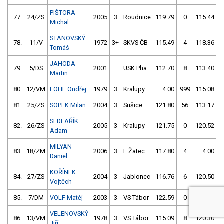
PIŠTORA
77.
24/ZS
2005
3
Roudnice
119.79
0
115.44
Michal
STANOVSKÝ
78.
11/V
1972
3+
SKVS ČB
115.49
4
118.36
Tomáš
JAHODA
79.
5/DS
2001
USK Pha
112.70
8
113.40
Martin
80.
12/VM
FOHL Ondřej
1979
3
Kralupy
4.00
999
115.08
81.
25/ZS
SOPEK Milan
2004
3
Sušice
121.80
56
113.17
SEDLAŘÍK
82.
26/ZS
2005
3
Kralupy
121.75
0
120.52
Adam
MILYAN
83.
18/ZM
2006
3
L.Žatec
117.80
4
4.00
9
Daniel
KOŘÍNEK
84.
27/ZS
2004
3
Jablonec
116.76
6
120.50
Vojtěch
85.
7/DM
VOLF Matěj
2003
3
VS Tábor
122.59
0
130.20
VELENOVSKÝ
86.
13/VM
1978
3
VS Tábor
115.09
8
120.30
Jiří