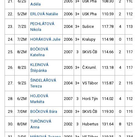
21.
6/ZS
2005
3+
USK Pha
108.30
2
110.8
Adéla
22.
5/ZM
ERLOVÁ Natálie
2006
3+
USK Pha
110.59
2
112.3
PECHLÁTOVÁ
23.
7/ZS
2004
3+
Sušice
117.78
4
113.3
Nikola
24.
7/ZM
HORÁKOVÁ Julie
2006
3+
Kralupy
114.98
0
115.2
BOČKOVÁ
25.
8/ZM
2007
3
SKVS ČB
114.66
2
117.5
Kateřina
KLEINOVÁ
26.
8/ZS
2005
3+
Č.Kruml.
113.18
4
117.3
Štěpánka
ŠINDELÁŘOVÁ
27.
9/ZS
2004
3+
VS Tábor
115.87
2
119.5
Tereza
HOJDOVÁ
28.
6/ZM
2007
3
Horš.Týn
114.02
4
112.9
Markéta
29.
7/DM
BOČKOVÁ Bára
2003
3+
SKVS ČB
119.30
0
119.5
TURČINOVÁ
30.
8/DM
2002
3
Hubertus
131.64
8
121.0
Anna
31.
2/DS
MÁROVÁ Zuzana
2001
3+
VS Tábor
119.35
2
134.6