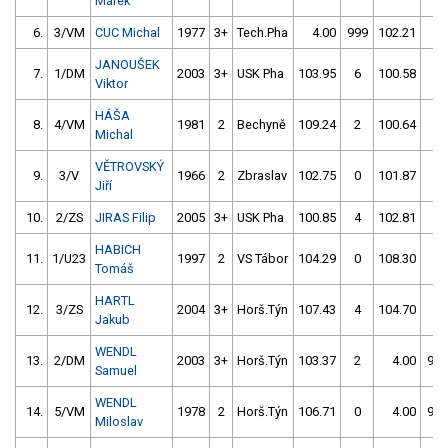
Marek
6.
3/VM
CUC Michal
1977
3+
Tech.Pha
4.00
999
102.21
0
JANOUŠEK
7.
1/DM
2003
3+
USK Pha
103.95
6
100.58
2
Viktor
HÁŠA
8.
4/VM
1981
2
Bechyně
109.24
2
100.64
2
Michal
VĚTROVSKÝ
9.
3/V
1966
2
Zbraslav
102.75
0
101.87
4
Jiří
10.
2/ZS
JIRAS Filip
2005
3+
USK Pha
100.85
4
102.81
0
HABICH
11.
1/U23
1997
2
VS Tábor
104.29
0
108.30
2
Tomáš
HARTL
12.
3/ZS
2004
3+
Horš.Týn
107.43
4
104.70
0
Jakub
WENDL
13.
2/DM
2003
3+
Horš.Týn
103.37
2
4.00
999
Samuel
WENDL
14.
5/VM
1978
2
Horš.Týn
106.71
0
4.00
999
Miloslav