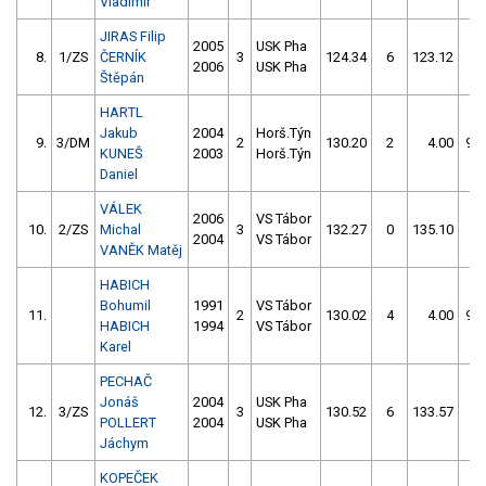
Vladimír
JIRAS Filip
2005
USK Pha
8.
1/ZS
ČERNÍK
3
124.34
6
123.12
14
2006
USK Pha
Štěpán
HARTL
Jakub
2004
Horš.Týn
9.
3/DM
2
130.20
2
4.00
99
KUNEŠ
2003
Horš.Týn
Daniel
VÁLEK
2006
VS Tábor
10.
2/ZS
Michal
3
132.27
0
135.10
4
2004
VS Tábor
VANĚK Matěj
HABICH
Bohumil
1991
VS Tábor
11.
2
130.02
4
4.00
99
HABICH
1994
VS Tábor
Karel
PECHAČ
Jonáš
2004
USK Pha
12.
3/ZS
3
130.52
6
133.57
8
POLLERT
2004
USK Pha
Jáchym
KOPEČEK