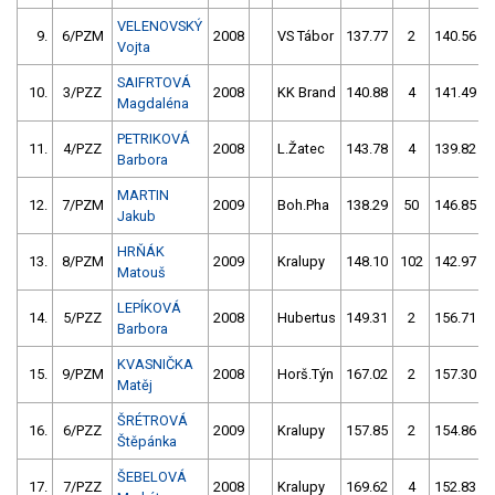
VELENOVSKÝ
9.
6/PZM
2008
VS Tábor
137.77
2
140.56
Vojta
SAIFRTOVÁ
10.
3/PZZ
2008
KK Brand
140.88
4
141.49
Magdaléna
PETRIKOVÁ
11.
4/PZZ
2008
L.Žatec
143.78
4
139.82
Barbora
MARTIN
12.
7/PZM
2009
Boh.Pha
138.29
50
146.85
Jakub
HRŇÁK
13.
8/PZM
2009
Kralupy
148.10
102
142.97
Matouš
LEPÍKOVÁ
14.
5/PZZ
2008
Hubertus
149.31
2
156.71
Barbora
KVASNIČKA
15.
9/PZM
2008
Horš.Týn
167.02
2
157.30
Matěj
ŠRÉTROVÁ
16.
6/PZZ
2009
Kralupy
157.85
2
154.86
Štěpánka
ŠEBELOVÁ
17.
7/PZZ
2008
Kralupy
169.62
4
152.83