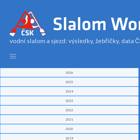
vodní slalom a sjezd: výsledky, žebříčky, data
2026
2025
2024
2023
2022
2021
2020
2019