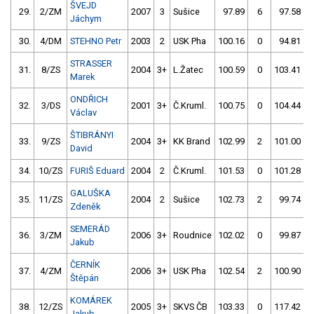
ŠVEJD
29.
2/ZM
2007
3
Sušice
97.89
6
97.58
Jáchym
30.
4/DM
STEHNO Petr
2003
2
USK Pha
100.16
0
94.81
STRASSER
31.
8/ZS
2004
3+
L.Žatec
100.59
0
103.41
Marek
ONDŘICH
32.
3/DS
2001
3+
Č.Kruml.
100.75
0
104.44
Václav
ŠTIBRÁNYI
33.
9/ZS
2004
3+
KK Brand
102.99
2
101.00
David
34.
10/ZS
FURIŠ Eduard
2004
2
Č.Kruml.
101.53
0
101.28
GALUŠKA
35.
11/ZS
2004
2
Sušice
102.73
2
99.74
Zdeněk
SEMERÁD
36.
3/ZM
2006
3+
Roudnice
102.02
0
99.87
Jakub
ČERNÍK
37.
4/ZM
2006
3+
USK Pha
102.54
2
100.90
Štěpán
KOMÁREK
38.
12/ZS
2005
3+
SKVS ČB
103.33
0
117.42
Jakub