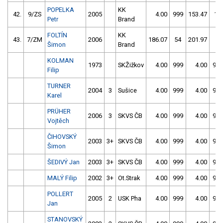
POPELKA
KK
42.
9/ZS
2005
4.00
999
153.47
10
Petr
Brand
FOLTÍN
KK
43.
7/ZM
2006
186.07
54
201.97
4
Šimon
Brand
KOLMAN
1973
SKŽižkov
4.00
999
4.00
999
Filip
TURNER
2004
3
Sušice
4.00
999
4.00
999
Karel
PRÜHER
2006
3
SKVS ČB
4.00
999
4.00
999
Vojtěch
ČIHOVSKÝ
2003
3+
SKVS ČB
4.00
999
4.00
999
Šimon
ŠEDIVÝ Jan
2003
3+
SKVS ČB
4.00
999
4.00
999
MALÝ Filip
2002
3+
Ot.Strak
4.00
999
4.00
999
POLLERT
2005
2
USK Pha
4.00
999
4.00
999
Jan
STANOVSKÝ