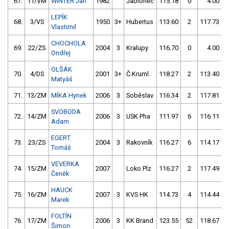
67.
11/VM
WINTER Jan
1982
Jablonec
115.18
0
4.00
9
LEPÍK
68.
3/VS
1950
3+
Hubertus
113.60
2
117.73
Vlastimil
CHOCHOLA
69.
22/ZS
2004
3
Kralupy
116.70
0
4.00
9
Ondřej
OLŠÁK
70.
4/DS
2001
3+
Č.Kruml.
118.27
2
113.40
Matyáš
71.
13/ZM
MÍKA Hynek
2006
3
Soběslav
116.34
2
117.81
SVOBODA
72.
14/ZM
2006
3
USK Pha
111.97
6
116.11
Adam
EGERT
73.
23/ZS
2004
3
Rakovník
116.27
6
114.17
Tomáš
VEVERKA
74.
15/ZM
2007
Loko Plz
116.27
2
117.49
Čeněk
HAUCK
75.
16/ZM
2007
3
KVS HK
114.73
4
114.44
Marek
FOLTÍN
76.
17/ZM
2006
3
KK Brand
123.55
52
118.67
Šimon