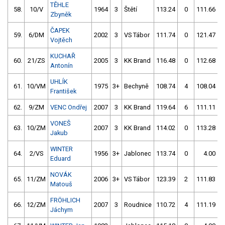
TĚHLE
58.
10/V
1964
3
Štětí
113.24
0
111.66
Zbyněk
ČAPEK
59.
6/DM
2002
3
VS Tábor
111.74
0
121.47
Vojtěch
KUCHAŘ
60.
21/ZS
2005
3
KK Brand
116.48
0
112.68
Antonín
UHLÍK
61.
10/VM
1975
3+
Bechyně
108.74
4
108.04
František
62.
9/ZM
VENC Ondřej
2007
3
KK Brand
119.64
6
111.11
VONEŠ
63.
10/ZM
2007
3
KK Brand
114.02
0
113.28
Jakub
WINTER
64.
2/VS
1956
3+
Jablonec
113.74
0
4.00
9
Eduard
NOVÁK
65.
11/ZM
2006
3+
VS Tábor
123.39
2
111.83
Matouš
FRÖHLICH
66.
12/ZM
2007
3
Roudnice
110.72
4
111.19
Jáchym