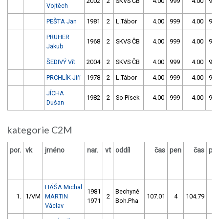
2002
2
SKVS ČB
4.00
999
4.00
999
Vojtěch
PEŠTA Jan
1981
2
L.Tábor
4.00
999
4.00
999
PRÜHER
1968
2
SKVS ČB
4.00
999
4.00
999
Jakub
ŠEDIVÝ Vít
2004
2
SKVS ČB
4.00
999
4.00
999
PRCHLÍK Jiří
1978
2
L.Tábor
4.00
999
4.00
999
JÍCHA
1982
2
So Písek
4.00
999
4.00
999
Dušan
kategorie C2M
por.
vk
jméno
nar.
vt
oddíl
čas
pen
čas
pe
HÁŠA Michal
1981
Bechyně
1.
1/VM
MARTIN
2
107.01
4
104.79
0
1971
Boh.Pha
Václav