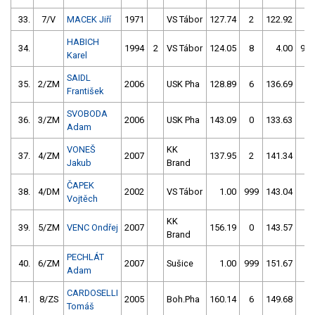
33.
7/V
MACEK Jiří
1971
VS Tábor
127.74
2
122.92
2
HABICH
34.
1994
2
VS Tábor
124.05
8
4.00
999
Karel
SAIDL
35.
2/ZM
2006
USK Pha
128.89
6
136.69
2
František
SVOBODA
36.
3/ZM
2006
USK Pha
143.09
0
133.63
2
Adam
VONEŠ
KK
37.
4/ZM
2007
137.95
2
141.34
2
Jakub
Brand
ČAPEK
38.
4/DM
2002
VS Tábor
1.00
999
143.04
2
Vojtěch
KK
39.
5/ZM
VENC Ondřej
2007
156.19
0
143.57
2
Brand
PECHLÁT
40.
6/ZM
2007
Sušice
1.00
999
151.67
0
Adam
CARDOSELLI
41.
8/ZS
2005
Boh.Pha
160.14
6
149.68
6
Tomáš