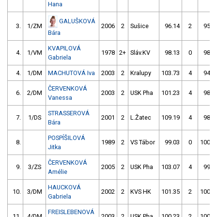
Hana
GALUŠKOVÁ
3.
1/ZM
2006
2
Sušice
96.14
2
95.2
Bára
KVAPILOVÁ
4.
1/VM
1978
2+
Sláv.KV
98.13
0
98.2
Gabriela
4.
1/DM
MACHUTOVÁ Iva
2003
2
Kralupy
103.73
4
94.1
ČERVENKOVÁ
6.
2/DM
2003
2
USK Pha
101.23
4
98.2
Vanessa
STRASSEROVÁ
7.
1/DS
2001
2
L.Žatec
109.19
4
98.2
Bára
POSPÍŠILOVÁ
8.
1989
2
VS Tábor
99.03
0
100.3
Jitka
ČERVENKOVÁ
9.
3/ZS
2005
2
USK Pha
103.07
4
99.9
Amélie
HAUCKOVÁ
10.
3/DM
2002
2
KVS HK
101.35
2
100.9
Gabriela
FREISLEBENOVÁ
11.
4/DM
2003
2
USK Pha
100.23
2
100.3