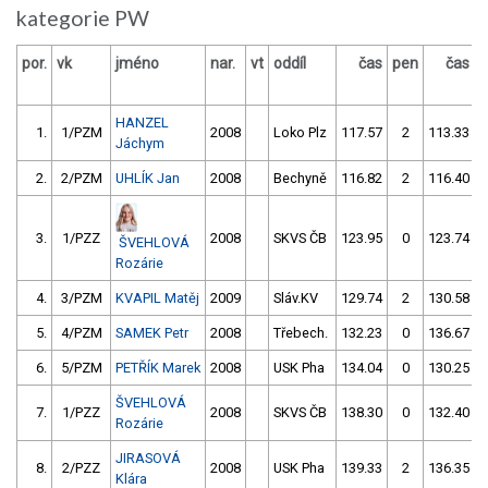
kategorie PW
por.
vk
jméno
nar.
vt
oddíl
čas
pen
čas
p
HANZEL
1.
1/PZM
2008
Loko Plz
117.57
2
113.33
Jáchym
2.
2/PZM
UHLÍK Jan
2008
Bechyně
116.82
2
116.40
3.
1/PZZ
2008
SKVS ČB
123.95
0
123.74
ŠVEHLOVÁ
Rozárie
4.
3/PZM
KVAPIL Matěj
2009
Sláv.KV
129.74
2
130.58
5.
4/PZM
SAMEK Petr
2008
Třebech.
132.23
0
136.67
6.
5/PZM
PETŘÍK Marek
2008
USK Pha
134.04
0
130.25
ŠVEHLOVÁ
7.
1/PZZ
2008
SKVS ČB
138.30
0
132.40
Rozárie
JIRASOVÁ
8.
2/PZZ
2008
USK Pha
139.33
2
136.35
Klára