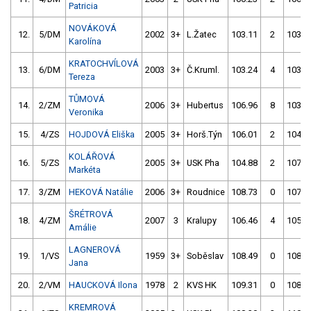
Patricia
NOVÁKOVÁ
12.
5/DM
2002
3+
L.Žatec
103.11
2
103.7
Karolína
KRATOCHVÍLOVÁ
13.
6/DM
2003
3+
Č.Kruml.
103.24
4
103.4
Tereza
TŮMOVÁ
14.
2/ZM
2006
3+
Hubertus
106.96
8
103.9
Veronika
15.
4/ZS
HOJDOVÁ Eliška
2005
3+
Horš.Týn
106.01
2
104.5
KOLÁŘOVÁ
16.
5/ZS
2005
3+
USK Pha
104.88
2
107.4
Markéta
17.
3/ZM
HEKOVÁ Natálie
2006
3+
Roudnice
108.73
0
107.0
ŠRÉTROVÁ
18.
4/ZM
2007
3
Kralupy
106.46
4
105.1
Amálie
LAGNEROVÁ
19.
1/VS
1959
3+
Soběslav
108.49
0
108.5
Jana
20.
2/VM
HAUCKOVÁ Ilona
1978
2
KVS HK
109.31
0
108.4
KREMROVÁ