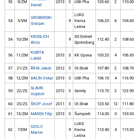
53.
9/ZM
2013
3
USK Pha
105.60
2
110.00
Daniel
LUKS
GROBERSKI
54.
5/VM
9
Kwisa
106.20
6
104.60
Gracjan
Leśna
KIESSLICH
SG Einheit
54.
10/ZM
9
112.40
2
108.60
Alois
Spremberg
KUBITA
56.
11/ZM
2013
3
KK Opava
105.20
4
106.30
Lukáš
57.
21/ZS
ŘÍHA Jakub
2012
3
Ot.Strak
107.80
2
108.70
58.
12/ZM
BALÍN Oskar
2013
3
USK Pha
106.10
4
116.90
SLAVÍK
59.
22/ZS
2012
3
Semily
110.70
2
123.90
Vojtěch
60.
23/ZS
ŠKOP Josef
2011
3
Ot.Strak
120.50
12
111.80
61.
13/ZM
MAREK Filip
2013
3
Šumperk
114.00
0
139.30
LUKS
SZOLC
62.
7/DM
9
Kwisa
110.40
4
115.30
Marcin
Leśna