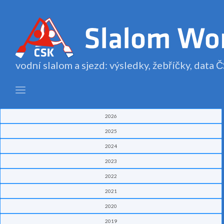
vodní slalom a sjezd: výsledky, žebříčky, data
2026
2025
2024
2023
2022
2021
2020
2019