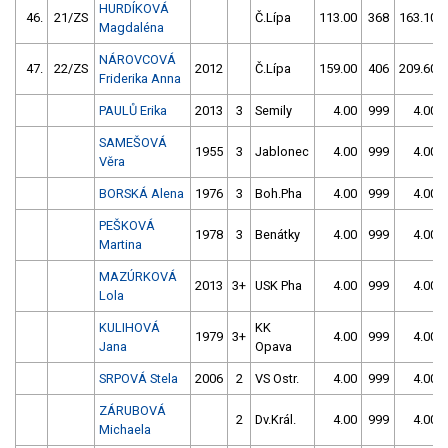
HURDÍKOVÁ
46.
21/ZS
Č.Lípa
113.00
368
163.10
Magdaléna
NÁROVCOVÁ
47.
22/ZS
2012
Č.Lípa
159.00
406
209.60
Friderika Anna
PAULŮ Erika
2013
3
Semily
4.00
999
4.00
SAMEŠOVÁ
1955
3
Jablonec
4.00
999
4.00
Věra
BORSKÁ Alena
1976
3
Boh.Pha
4.00
999
4.00
PEŠKOVÁ
1978
3
Benátky
4.00
999
4.00
Martina
MAZÚRKOVÁ
2013
3+
USK Pha
4.00
999
4.00
Lola
KULIHOVÁ
KK
1979
3+
4.00
999
4.00
Jana
Opava
SRPOVÁ Stela
2006
2
VS Ostr.
4.00
999
4.00
ZÁRUBOVÁ
2
Dv.Král.
4.00
999
4.00
Michaela