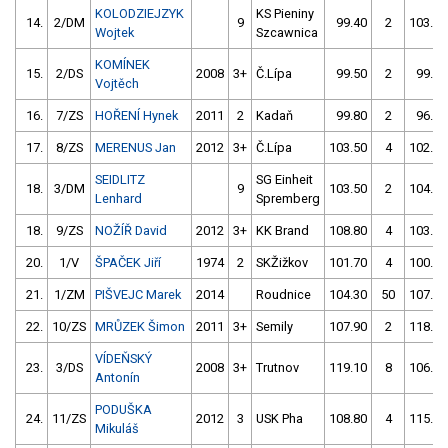
KOLODZIEJZYK
KS Pieniny
14.
2/DM
9
99.40
2
103.40
Wojtek
Szcawnica
KOMÍNEK
15.
2/DS
2008
3+
Č.Lípa
99.50
2
99.80
Vojtěch
16.
7/ZS
HOŘENÍ Hynek
2011
2
Kadaň
99.80
2
96.90
17.
8/ZS
MERENUS Jan
2012
3+
Č.Lípa
103.50
4
102.70
SEIDLITZ
SG Einheit
18.
3/DM
9
103.50
2
104.60
Lenhard
Spremberg
18.
9/ZS
NOŽÍŘ David
2012
3+
KK Brand
108.80
4
103.50
20.
1/V
ŠPAČEK Jiří
1974
2
SKŽižkov
101.70
4
100.40
21.
1/ZM
PIŠVEJC Marek
2014
Roudnice
104.30
50
107.40
22.
10/ZS
MRŮZEK Šimon
2011
3+
Semily
107.90
2
118.30
VÍDEŇSKÝ
23.
3/DS
2008
3+
Trutnov
119.10
8
106.50
Antonín
PODUŠKA
24.
11/ZS
2012
3
USK Pha
108.80
4
115.90
Mikuláš