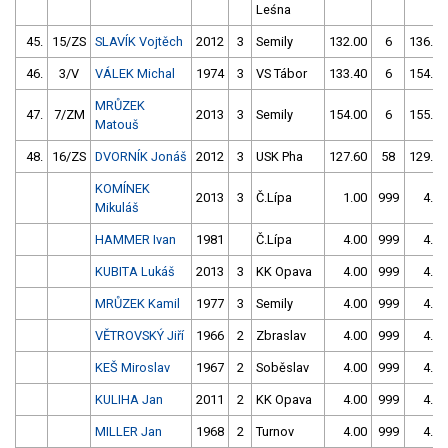
Leśna
45.
15/ZS
SLAVÍK Vojtěch
2012
3
Semily
132.00
6
136.40
46.
3/V
VÁLEK Michal
1974
3
VS Tábor
133.40
6
154.20
MRŮZEK
47.
7/ZM
2013
3
Semily
154.00
6
155.20
Matouš
48.
16/ZS
DVORNÍK Jonáš
2012
3
USK Pha
127.60
58
129.00
KOMÍNEK
2013
3
Č.Lípa
1.00
999
4.00
Mikuláš
HAMMER Ivan
1981
Č.Lípa
4.00
999
4.00
KUBITA Lukáš
2013
3
KK Opava
4.00
999
4.00
MRŮZEK Kamil
1977
3
Semily
4.00
999
4.00
VĚTROVSKÝ Jiří
1966
2
Zbraslav
4.00
999
4.00
KEŠ Miroslav
1967
2
Soběslav
4.00
999
4.00
KULIHA Jan
2011
2
KK Opava
4.00
999
4.00
MILLER Jan
1968
2
Turnov
4.00
999
4.00