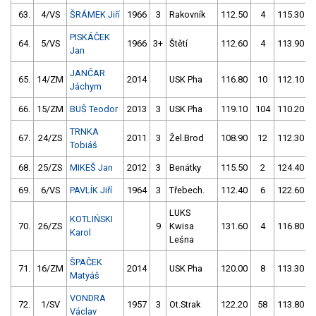
63.
4/VS
ŠRÁMEK Jiří
1966
3
Rakovník
112.50
4
115.30
PISKÁČEK
64.
5/VS
1966
3+
Štětí
112.60
4
113.90
Jan
JANČAR
65.
14/ZM
2014
USK Pha
116.80
10
112.10
Jáchym
66.
15/ZM
BUŠ Teodor
2013
3
USK Pha
119.10
104
110.20
TRNKA
67.
24/ZS
2011
3
Žel.Brod
108.90
12
112.30
Tobiáš
68.
25/ZS
MIKEŠ Jan
2012
3
Benátky
115.50
2
124.40
69.
6/VS
PAVLÍK Jiří
1964
3
Třebech.
112.40
6
122.60
LUKS
KOTLIŃSKI
70.
26/ZS
9
Kwisa
131.60
4
116.80
Karol
Leśna
ŠPAČEK
71.
16/ZM
2014
USK Pha
120.00
8
113.30
Matyáš
VONDRA
72.
1/SV
1957
3
Ot.Strak
122.20
58
113.80
Václav