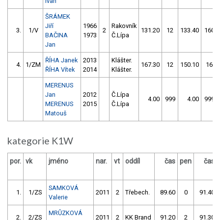
Ivan
ŠRÁMEK
Jiří
1966
Rakovník
3.
1/V
2
131.20
12
133.40
160
BAČINA
1973
Č.Lípa
Jan
ŘÍHA Janek
2013
Klášter.
4.
1/ZM
167.30
12
150.10
16
ŘÍHA Vítek
2014
Klášter.
MERENUS
Jan
2012
Č.Lípa
4.00
999
4.00
999
MERENUS
2015
Č.Lípa
Matouš
kategorie K1W
por.
vk
jméno
nar.
vt
oddíl
čas
pen
čas
SAMKOVÁ
1.
1/ZS
2011
2
Třebech.
89.60
0
91.40
Valerie
MRŮZKOVÁ
2.
2/ZS
2011
2
KK Brand
91.20
2
91.30