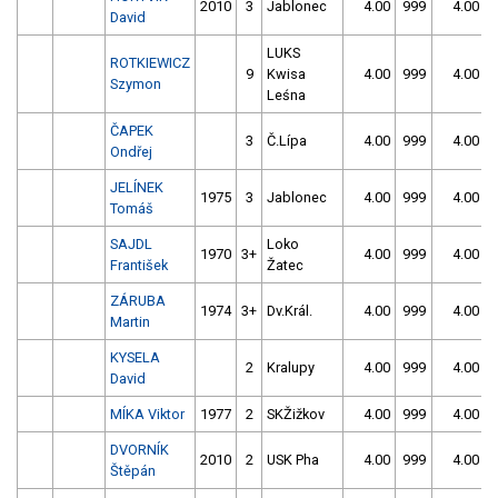
2010
3
Jablonec
4.00
999
4.00
David
LUKS
ROTKIEWICZ
9
Kwisa
4.00
999
4.00
Szymon
Leśna
ČAPEK
3
Č.Lípa
4.00
999
4.00
Ondřej
JELÍNEK
1975
3
Jablonec
4.00
999
4.00
Tomáš
SAJDL
Loko
1970
3+
4.00
999
4.00
František
Žatec
ZÁRUBA
1974
3+
Dv.Král.
4.00
999
4.00
Martin
KYSELA
2
Kralupy
4.00
999
4.00
David
MÍKA Viktor
1977
2
SKŽižkov
4.00
999
4.00
DVORNÍK
2010
2
USK Pha
4.00
999
4.00
Štěpán