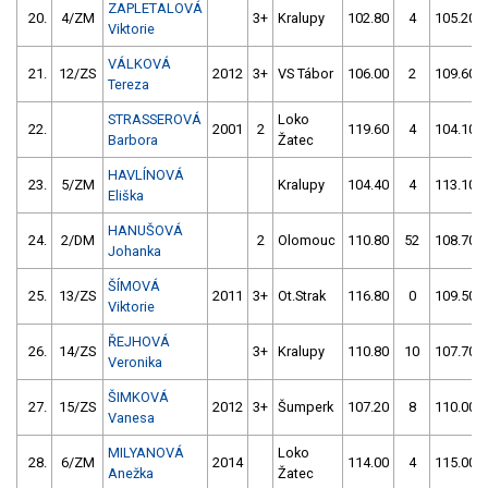
ZAPLETALOVÁ
20.
4/ZM
3+
Kralupy
102.80
4
105.20
Viktorie
VÁLKOVÁ
21.
12/ZS
2012
3+
VS Tábor
106.00
2
109.60
Tereza
STRASSEROVÁ
Loko
22.
2001
2
119.60
4
104.10
Barbora
Žatec
HAVLÍNOVÁ
23.
5/ZM
Kralupy
104.40
4
113.10
Eliška
HANUŠOVÁ
24.
2/DM
2
Olomouc
110.80
52
108.70
Johanka
ŠÍMOVÁ
25.
13/ZS
2011
3+
Ot.Strak
116.80
0
109.50
Viktorie
ŘEJHOVÁ
26.
14/ZS
3+
Kralupy
110.80
10
107.70
Veronika
ŠIMKOVÁ
27.
15/ZS
2012
3+
Šumperk
107.20
8
110.00
Vanesa
MILYANOVÁ
Loko
28.
6/ZM
2014
114.00
4
115.00
Anežka
Žatec