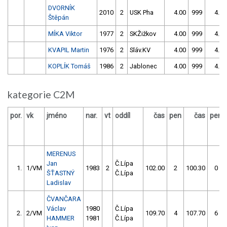
DVORNÍK
2010
2
USK Pha
4.00
999
4.00
Štěpán
MÍKA Viktor
1977
2
SKŽižkov
4.00
999
4.00
KVAPIL Martin
1976
2
Sláv.KV
4.00
999
4.00
KOPLÍK Tomáš
1986
2
Jablonec
4.00
999
4.00
kategorie C2M
por.
vk
jméno
nar.
vt
oddíl
čas
pen
čas
pen
MERENUS
Jan
Č.Lípa
1.
1/VM
1983
2
102.00
2
100.30
0
ŠŤASTNÝ
Č.Lípa
Ladislav
ČVANČARA
Václav
1980
Č.Lípa
2.
2/VM
109.70
4
107.70
6
HAMMER
1981
Č.Lípa