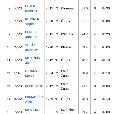
BOTEK
7.
2/ZS
2011
2
Olomouc
87.00
0
87.30
Dominik
KOMÍNEK
8.
1/DS
2008
2
Č.Lípa
85.30
2
88.80
Vojtěch
BURGER
9.
3/ZS
2011
2
USK Pha
94.70
4
86.20
Jonatan
VOLÁK
10.
2/VM
1990
2
Klášter.
89.40
2
90.00
Jaroslav
MERENUS
11.
4/ZS
2012
3+
Č.Lípa
90.70
0
94.50
Jan
STRASSER
Loko
12.
1/U23
2004
2
88.90
2
93.10
Marek
Žatec
Loko
13.
5/ZS
BECK Hynek
2012
2
91.10
0
91.80
Žatec
PUŠKARČUK
14.
3/VM
1989
3+
Č.Lípa
90.00
4
89.50
Aleš
KIESSLICH
SG Einheit
15.
6/ZS
9
89.20
4
89.80