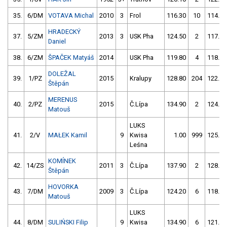
35.
6/DM
VOTAVA Michal
2010
3
Frol
116.30
10
114.10
HRADECKÝ
37.
5/ZM
2013
3
USK Pha
124.50
2
117.00
Daniel
38.
6/ZM
ŠPAČEK Matyáš
2014
USK Pha
119.80
4
118.80
DOLEŽAL
39.
1/PZ
2015
Kralupy
128.80
204
122.00
Štěpán
MERENUS
40.
2/PZ
2015
Č.Lípa
134.90
2
124.90
Matouš
LUKS
41.
2/V
MAŁEK Kamil
9
Kwisa
1.00
999
125.80
Leśna
KOMÍNEK
42.
14/ZS
2011
3
Č.Lípa
137.90
2
128.00
Štěpán
HOVORKA
43.
7/DM
2009
3
Č.Lípa
124.20
6
118.00
Matouš
LUKS
44.
8/DM
SULIŃSKI Filip
9
Kwisa
134.90
6
121.60