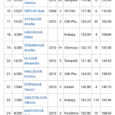
15.
12/ZS
2012
3+
Šumperk
116.90
6
135.90
Vanesa
16.
1/U23
SRPOVÁ Stela
2006
2
VS Ostr.
117.40
6
116.30
VOTAVOVÁ
17.
13/ZS
2012
3
USK Pha
135.20
52
126.40
Anežka
HAVLÍNOVÁ
18.
4/ZM
Kralupy
124.30
4
128.80
Eliška
ČERMÁKOVÁ
19.
5/ZM
2013
3+
Olomouc
122.10
8
135.40
Anežka
HLOCKÁ
20.
14/ZS
2012
3
Šumperk
121.40
10
144.20
Alexandra
HAVLIŠOVÁ
21.
6/ZM
2013
3
USK Pha
124.30
14
158.30
Kristína
ŠTĚPINOVÁ
22.
1/DM
2010
3
Kadaň
142.80
4
140.70
Tereza
ZAPLETALOVÁ
23.
7/ZM
3
Kralupy
161.20
110
133.40
Viktorie
BARTOŠOVÁ
24.
8/ZM
2013
3
Roudnice
162.80
10
168.60