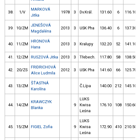
MARKOVÁ
38.
1/V
1978
3
Dv.Král.
131.60
6
116.10
Jitka
JENEŠOVÁ
39.
10/ZM
2013
3
USK Pha
136.40
6
137.30
Magdaléna
HRONOVÁ
40.
11/ZM
2013
3
Kralupy
132.20
52
141.10
Hana
41.
12/ZM
RUSZOVÁ Jitka
2013
3
Třebech.
117.80
58
138.50
FRIDRICHOVÁ
42.
20/ZS
2012
3
USK Pha
141.60
66
125.70
Alice Ludmila
ŠŤASTNÁ
43.
13/ZM
Č.Lípa
140.00
212
145.10
Karolína
LUKS
KRAWCZYK
44.
14/ZM
9
Kwisa
176.10
108
150.60
Blanka
Leśna
LUKS
45.
15/ZM
FIGIEL Zofia
9
Kwisa
172.90
410
210.50
Leśna