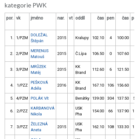
kategorie PWK
por.
vk
jméno
nar.
vt
oddíl
čas
pen
čas
pen
DOLEŽAL
1.
1/PZM
2015
Kralupy
102.10
4
100.00
2
Štěpán
MERENUS
2.
2/PZM
2015
Č.Lípa
106.50
0
107.60
0
Matouš
MRŮZEK
KK
3.
3/PZM
2015
112.60
6
121.50
4
Matěj
Brand
PEŠKOVÁ
KK
4.
1/PZZ
2016
167.10
106
156.60
2
Adéla
Brand
5.
4/PZM
POLÁK Vít
Benátky
139.00
304
137.50
58
KARBANOVÁ
USK
6.
2/PZZ
154.00
66
137.90
112
Nikola
Pha
ŽELEZNÁ
USK
7.
3/PZZ
2015
162.10
108
133.30
156
Aneta
Pha