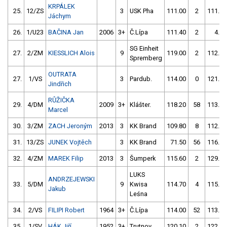
KRPÁLEK
25.
12/ZS
3
USK Pha
111.00
2
111.10
Jáchym
26.
1/U23
BAČINA Jan
2006
3+
Č.Lípa
111.40
2
4.00
SG Einheit
27.
2/ZM
KIESSLICH Alois
9
119.00
2
112.00
Spremberg
OUTRATA
27.
1/VS
3
Pardub.
114.00
0
121.60
Jindřich
RŮŽIČKA
29.
4/DM
2009
3+
Klášter.
118.20
58
113.30
Marcel
30.
3/ZM
ZACH Jeroným
2013
3
KK Brand
109.80
8
112.20
31.
13/ZS
JUNEK Vojtěch
3
KK Brand
71.50
56
116.60
32.
4/ZM
MAREK Filip
2013
3
Šumperk
115.60
2
129.80
LUKS
ANDRZEJEWSKI
33.
5/DM
9
Kwisa
114.70
4
115.90
Jakub
Leśna
34.
2/VS
FILIPI Robert
1964
3+
Č.Lípa
114.00
52
113.30
35.
1/SV
HÁK Jiří
1952
3+
Trutnov
120.10
2
122.20