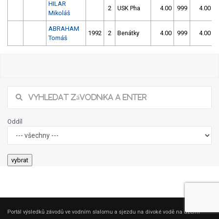
HILAR
2
USK Pha
4.00
999
4.00
Mikoláš
ABRAHAM
1992
2
Benátky
4.00
999
4.00
Tomáš
Oddíl
Portál výsledků závodů ve vodním slalomu a sjezdu na divoké vodě na území