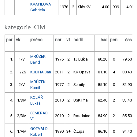
KVAPILOVÁ
1978
2
Sláv.KV
4.00
999
4.00
Gabriela
kategorie K1M
por.
vk
jméno
nar.
vt
oddíl
čas
pen
čas
p
MRŮZEK
1.
1/V
1976
2
TJ Dukla
80.20
0
79.60
David
2.
1/ZS
KULIHA Jan
2011
2
KK Opava
81.10
4
80.40
MRŮZEK
3.
2/V
1977
2
Semily
85.10
0
82.90
Kamil
KOLÁŘ
4.
1/DM
2010
2
USK Pha
82.40
2
83.40
Lukáš
SEMERÁD
5.
2/DM
2010
2
Roudnice
84.90
2
85.50
Vít
GOTVALD
6.
1/VM
1990
3+
Č.Lípa
86.10
0
94.40
Robert