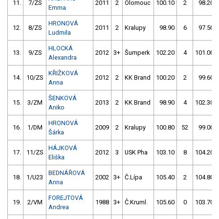
11.
7/ZS
2011
2
Olomouc
100.10
2
98.20
Emma
HRONOVÁ
12.
8/ZS
2011
2
Kralupy
98.90
6
97.50
Ludmila
HLOCKÁ
13.
9/ZS
2012
3+
Šumperk
102.20
4
101.00
Alexandra
KŘIŽKOVÁ
14.
10/ZS
2012
2
KK Brand
100.20
2
99.60
Anna
ŠENKOVÁ
15.
3/ZM
2013
2
KK Brand
98.90
4
102.30
Aniko
HRONOVÁ
16.
1/DM
2009
2
Kralupy
100.80
52
99.00
Šárka
HÁJKOVÁ
17.
11/ZS
2012
3
USK Pha
103.10
8
104.20
Eliška
BEDNÁŘOVÁ
18.
1/U23
2002
3+
Č.Lípa
105.40
2
104.80
Anna
FOREJTOVÁ
19.
2/VM
1988
3+
Č.Kruml.
105.60
0
103.70
Andrea