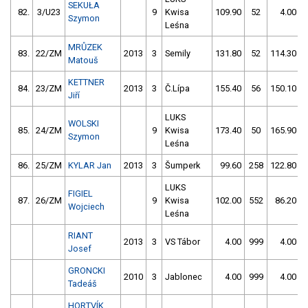
SEKUŁA
82.
3/U23
9
Kwisa
109.90
52
4.00
Szymon
Leśna
MRŮZEK
83.
22/ZM
2013
3
Semily
131.80
52
114.30
Matouš
KETTNER
84.
23/ZM
2013
3
Č.Lípa
155.40
56
150.10
Jiří
LUKS
WOLSKI
85.
24/ZM
9
Kwisa
173.40
50
165.90
Szymon
Leśna
86.
25/ZM
KYLAR Jan
2013
3
Šumperk
99.60
258
122.80
LUKS
FIGIEL
87.
26/ZM
9
Kwisa
102.00
552
86.20
Wojciech
Leśna
RIANT
2013
3
VS Tábor
4.00
999
4.00
Josef
GRONCKI
2010
3
Jablonec
4.00
999
4.00
Tadeáš
HORTVÍK