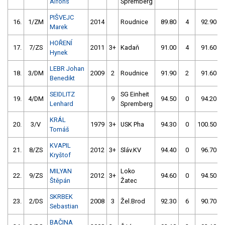
Alfons
Spremberg
PIŠVEJC
16.
1/ZM
2014
Roudnice
89.80
4
92.90
Marek
HOŘENÍ
17.
7/ZS
2011
3+
Kadaň
91.00
4
91.60
Hynek
LEBR Johan
18.
3/DM
2009
2
Roudnice
91.90
2
91.60
Benedikt
SEIDLITZ
SG Einheit
19.
4/DM
9
94.50
0
94.20
Lenhard
Spremberg
KRÁL
20.
3/V
1979
3+
USK Pha
94.30
0
100.50
Tomáš
KVAPIL
21.
8/ZS
2012
3+
Sláv.KV
94.40
0
96.70
Kryštof
MILYAN
Loko
22.
9/ZS
2012
3+
94.60
0
94.50
Štěpán
Žatec
SKRBEK
23.
2/DS
2008
3
Žel.Brod
92.30
6
90.70
Sebastian
BAČINA