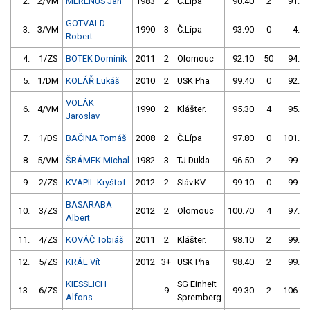
2.
2/VM
MERENUS Jan
1983
2
Č.Lípa
90.40
2
91.70
GOTVALD
3.
3/VM
1990
3
Č.Lípa
93.90
0
4.00
Robert
4.
1/ZS
BOTEK Dominik
2011
2
Olomouc
92.10
50
94.40
5.
1/DM
KOLÁŘ Lukáš
2010
2
USK Pha
99.40
0
92.70
VOLÁK
6.
4/VM
1990
2
Klášter.
95.30
4
95.30
Jaroslav
7.
1/DS
BAČINA Tomáš
2008
2
Č.Lípa
97.80
0
101.10
8.
5/VM
ŠRÁMEK Michal
1982
3
TJ Dukla
96.50
2
99.80
9.
2/ZS
KVAPIL Kryštof
2012
2
Sláv.KV
99.10
0
99.00
BASARABA
10.
3/ZS
2012
2
Olomouc
100.70
4
97.20
Albert
11.
4/ZS
KOVÁČ Tobiáš
2011
2
Klášter.
98.10
2
99.80
12.
5/ZS
KRÁL Vít
2012
3+
USK Pha
98.40
2
99.10
KIESSLICH
SG Einheit
13.
6/ZS
9
99.30
2
106.10
Alfons
Spremberg