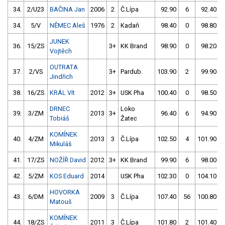
34.
2/U23
BAČINA Jan
2006
2
Č.Lípa
92.90
6
92.40
34.
5/V
NĚMEC Aleš
1976
2
Kadaň
98.40
0
98.80
JUNEK
36.
15/ZS
3+
KK Brand
98.90
0
98.20
Vojtěch
OUTRATA
37.
2/VS
3+
Pardub.
103.90
2
99.90
Jindřich
38.
16/ZS
KRÁL Vít
2012
3+
USK Pha
100.40
0
98.50
DRNEC
Loko
39.
3/ZM
2013
3+
96.40
6
94.90
Tobiáš
Žatec
KOMÍNEK
40.
4/ZM
2013
3
Č.Lípa
102.50
4
101.90
Mikuláš
41.
17/ZS
NOŽÍŘ David
2012
3+
KK Brand
99.90
6
98.00
42.
5/ZM
KOS Eduard
2014
USK Pha
102.30
0
104.10
HOVORKA
43.
6/DM
2009
3
Č.Lípa
107.40
56
100.80
Matouš
KOMÍNEK
44.
18/ZS
2011
3
Č.Lípa
101.80
2
101.40