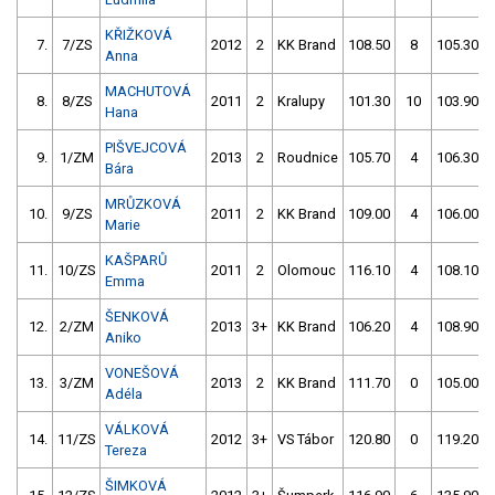
KŘIŽKOVÁ
7.
7/ZS
2012
2
KK Brand
108.50
8
105.30
Anna
MACHUTOVÁ
8.
8/ZS
2011
2
Kralupy
101.30
10
103.90
Hana
PIŠVEJCOVÁ
9.
1/ZM
2013
2
Roudnice
105.70
4
106.30
Bára
MRŮZKOVÁ
10.
9/ZS
2011
2
KK Brand
109.00
4
106.00
Marie
KAŠPARŮ
11.
10/ZS
2011
2
Olomouc
116.10
4
108.10
Emma
ŠENKOVÁ
12.
2/ZM
2013
3+
KK Brand
106.20
4
108.90
Aniko
VONEŠOVÁ
13.
3/ZM
2013
2
KK Brand
111.70
0
105.00
Adéla
VÁLKOVÁ
14.
11/ZS
2012
3+
VS Tábor
120.80
0
119.20
Tereza
ŠIMKOVÁ