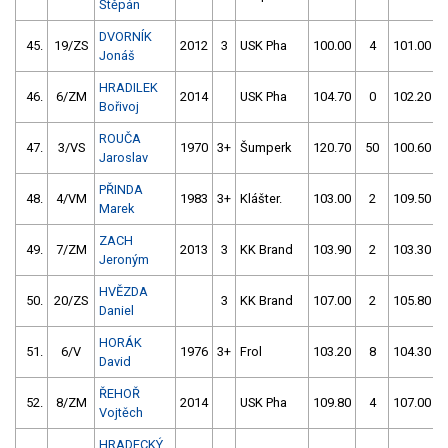
Štěpán
DVORNÍK
45.
19/ZS
2012
3
USK Pha
100.00
4
101.00
Jonáš
HRADILEK
46.
6/ZM
2014
USK Pha
104.70
0
102.20
Bořivoj
ROUČA
47.
3/VS
1970
3+
Šumperk
120.70
50
100.60
Jaroslav
PŘINDA
48.
4/VM
1983
3+
Klášter.
103.00
2
109.50
Marek
ZACH
49.
7/ZM
2013
3
KK Brand
103.90
2
103.30
Jeroným
HVĚZDA
50.
20/ZS
3
KK Brand
107.00
2
105.80
Daniel
HORÁK
51.
6/V
1976
3+
Frol
103.20
8
104.30
David
ŘEHOŘ
52.
8/ZM
2014
USK Pha
109.80
4
107.00
Vojtěch
HRADECKÝ