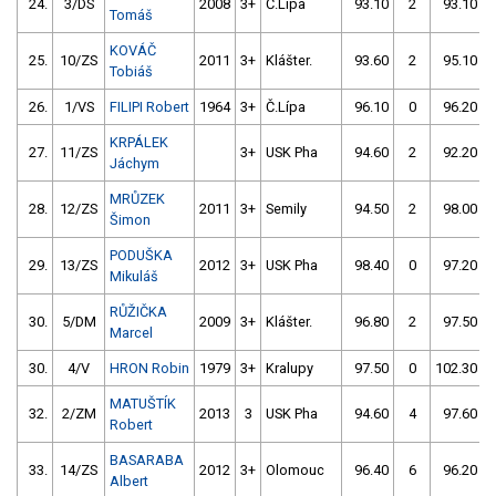
24.
3/DS
2008
3+
Č.Lípa
93.10
2
93.10
Tomáš
KOVÁČ
25.
10/ZS
2011
3+
Klášter.
93.60
2
95.10
Tobiáš
26.
1/VS
FILIPI Robert
1964
3+
Č.Lípa
96.10
0
96.20
KRPÁLEK
27.
11/ZS
3+
USK Pha
94.60
2
92.20
Jáchym
MRŮZEK
28.
12/ZS
2011
3+
Semily
94.50
2
98.00
Šimon
PODUŠKA
29.
13/ZS
2012
3+
USK Pha
98.40
0
97.20
Mikuláš
RŮŽIČKA
30.
5/DM
2009
3+
Klášter.
96.80
2
97.50
Marcel
30.
4/V
HRON Robin
1979
3+
Kralupy
97.50
0
102.30
MATUŠTÍK
32.
2/ZM
2013
3
USK Pha
94.60
4
97.60
Robert
BASARABA
33.
14/ZS
2012
3+
Olomouc
96.40
6
96.20
Albert