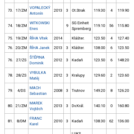
VOPALECKÝ
73.
17/ZM
2013
3
Ot.Strak
119.30
4
119.90
Antonín
WITKOWSKI
SG Einheit
74.
18/ZM
9
119.10
56
115.80
Enes
Spremberg
75.
19/ZM
ŘÍHA Vítek
2014
Klášter.
123.50
4
127.40
76.
20/ZM
ŘÍHA Janek
2013
3
Klášter.
138.00
6
123.50
ŠTĚPINA
76.
27/ZS
2012
3
Kadaň
123.50
6
148.20
Dominik
VYBULKA
78.
28/ZS
2012
3
Kralupy
129.60
2
123.60
Matěj
MACH
79.
4/DS
2008
3
Trutnov
149.20
8
126.20
Sebastian
MAREK
80.
21/ZM
2013
3
Dv.Král.
140.10
0
160.80
Vojtěch
FRANC
81.
8/DM
2010
3
Kadaň
138.30
62
136.00
Karel
LUKS