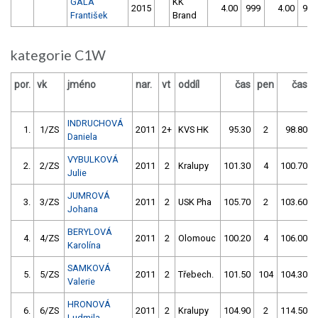
GALA
KK
2015
4.00
999
4.00
999
František
Brand
kategorie C1W
por.
vk
jméno
nar.
vt
oddíl
čas
pen
čas
INDRUCHOVÁ
1.
1/ZS
2011
2+
KVS HK
95.30
2
98.80
Daniela
VYBULKOVÁ
2.
2/ZS
2011
2
Kralupy
101.30
4
100.70
Julie
JUMROVÁ
3.
3/ZS
2011
2
USK Pha
105.70
2
103.60
Johana
BERYLOVÁ
4.
4/ZS
2011
2
Olomouc
100.20
4
106.00
Karolína
SAMKOVÁ
5.
5/ZS
2011
2
Třebech.
101.50
104
104.30
Valerie
HRONOVÁ
6.
6/ZS
2011
2
Kralupy
104.90
2
114.50
Ludmila