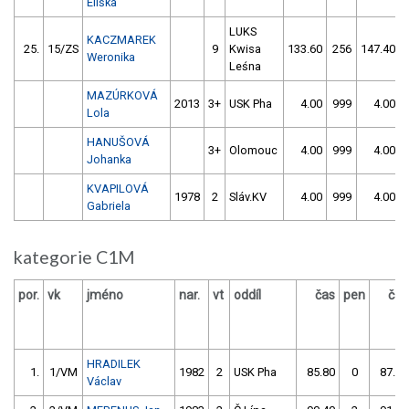
Eliška
LUKS
KACZMAREK
25.
15/ZS
9
Kwisa
133.60
256
147.40
Weronika
Leśna
MAZÚRKOVÁ
2013
3+
USK Pha
4.00
999
4.00
Lola
HANUŠOVÁ
3+
Olomouc
4.00
999
4.00
Johanka
KVAPILOVÁ
1978
2
Sláv.KV
4.00
999
4.00
Gabriela
kategorie C1M
por.
vk
jméno
nar.
vt
oddíl
čas
pen
čas
HRADILEK
1.
1/VM
1982
2
USK Pha
85.80
0
87.90
Václav