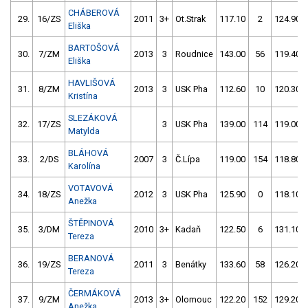
CHÁBEROVÁ
29.
16/ZS
2011
3+
Ot.Strak
117.10
2
124.90
Eliška
BARTOŠOVÁ
30.
7/ZM
2013
3
Roudnice
143.00
56
119.40
Eliška
HAVLIŠOVÁ
31.
8/ZM
2013
3
USK Pha
112.60
10
120.30
Kristína
SLEZÁKOVÁ
32.
17/ZS
3
USK Pha
139.00
114
119.00
Matylda
BLÁHOVÁ
33.
2/DS
2007
3
Č.Lípa
119.00
154
118.80
Karolína
VOTAVOVÁ
34.
18/ZS
2012
3
USK Pha
125.90
0
118.10
Anežka
ŠTĚPINOVÁ
35.
3/DM
2010
3+
Kadaň
122.50
6
131.10
Tereza
BERANOVÁ
36.
19/ZS
2011
3
Benátky
133.60
58
126.20
Tereza
ČERMÁKOVÁ
37.
9/ZM
2013
3+
Olomouc
122.20
152
129.20
Anežka