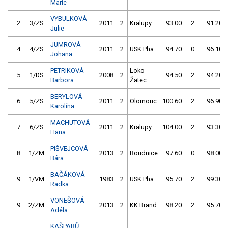
Marie
VYBULKOVÁ
2.
3/ZS
2011
2
Kralupy
93.00
2
91.20
Julie
JUMROVÁ
4.
4/ZS
2011
2
USK Pha
94.70
0
96.10
Johana
PETRIKOVÁ
Loko
5.
1/DS
2008
2
94.50
2
94.20
Barbora
Žatec
BERYLOVÁ
6.
5/ZS
2011
2
Olomouc
100.60
2
96.90
Karolína
MACHUTOVÁ
7.
6/ZS
2011
2
Kralupy
104.00
2
93.30
Hana
PIŠVEJCOVÁ
8.
1/ZM
2013
2
Roudnice
97.60
0
98.00
Bára
BAČÁKOVÁ
9.
1/VM
1983
2
USK Pha
95.70
2
99.30
Radka
VONEŠOVÁ
9.
2/ZM
2013
2
KK Brand
98.20
2
95.70
Adéla
KAŠPARŮ