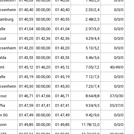
üsseldorf
01:40,03
00:00,00
01:40,03
1.96/2,0
0/0/0
osenheim
01:40,40
00:00,00
01:40,40
2.33/2,4
0/0/0
amburg
01:40,55
00:00,00
01:40,55
2.48/2,5
0/0/0
lle
01:41,04
00:00,00
01:41,04
2.97/3,0
0/0/0
kout
01:45,20
01:42,36
01:42,36
4.29/4,4
0/0/0
osenheim
01:43,20
00:00,00
01:43,20
5.13/5,2
0/0/0
ulda
01:43,53
00:00,00
01:43,53
5.46/5,6
0/0/0
ml.
01:45,12
01:46,20
01:45,12
7.05/7,2
40/49/0
lle
01:45,19
00:00,00
01:45,19
7.12/7,3
0/0/0
osenheim
01:45,30
00:00,00
01:45,30
7.23/7,4
0/0/0
mouc
01:46,71
01:47,66
01:46,71
8.64/8,8
37/0/30
Pha
01:47,59
01:47,41
01:47,41
9.34/9,5
35/37/0
er SG
01:47,49
00:00,00
01:47,49
9.42/9,6
0/0/0
onn
01:49,85
00:00,00
01:49,85
11.78/12,0
0/0/0