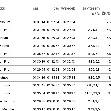
ddíl
čas
čas
výsledek
za vítězem
s / %
ČP/O
oko Plz
01:31,14
01:27,04
01:27,04
75
oh.Pha
01:31,26
01:29,75
01:29,75
2.71/3,1
68
.Kruml.
01:33,68
01:29,93
01:29,93
2.89/3,3
62
K Brno
01:31,80
01:30,67
01:30,67
3.63/4,2
5
oh.Pha
01:35,57
01:32,37
01:32,37
5.33/6,1
53
oh.Pha
01:30,89
01:32,43
01:32,43
5.39/6,2
49
oh.Pha
01:29,95
01:32,54
01:32,54
5.50/6,3
46
rutnov
01:34,16
01:35,34
01:35,34
8.30/9,5
43
lomouc
01:33,45
01:36,87
01:36,87
9.83/11,3
4
lomouc
01:35,54
01:38,37
01:38,37
11.33/13,0
3
A Hamburg
01:29,85
00:00,00
01:29,85
2.81/3,2
G München
01:30,17
00:00,00
01:30,17
3.13/3,6