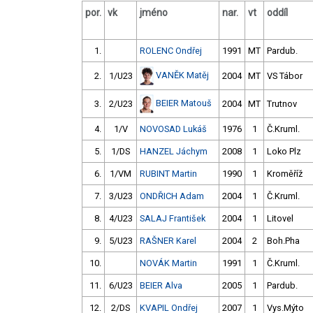
por.
vk
jméno
nar.
vt
oddíl
1.
ROLENC Ondřej
1991
MT
Pardub.
VANĚK Matěj
2.
1/U23
2004
MT
VS Tábor
BEIER Matouš
3.
2/U23
2004
MT
Trutnov
4.
1/V
NOVOSAD Lukáš
1976
1
Č.Kruml.
5.
1/DS
HANZEL Jáchym
2008
1
Loko Plz
6.
1/VM
RUBINT Martin
1990
1
Kroměříž
7.
3/U23
ONDŘICH Adam
2004
1
Č.Kruml.
8.
4/U23
SALAJ František
2004
1
Litovel
9.
5/U23
RAŠNER Karel
2004
2
Boh.Pha
10.
NOVÁK Martin
1991
1
Č.Kruml.
11.
6/U23
BEIER Alva
2005
1
Pardub.
12.
2/DS
KVAPIL Ondřej
2007
1
Vys.Mýto