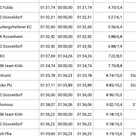
C Fulda
01:31,74
00:00,00
01:31,74
4.70/5,4
C Düsseldorf
01:32,31
00:00,00
01:32,31
5.27/6,1
udwigshafener KC
01:32,60
00:00,00
01:32,60
5.56/6,4
K Rosenheim
01:32,92
00:00,00
01:32,92
5.88/6,8
C Düsseldorf
01:33,92
00:00,00
01:33,92
6.88/7,9
KC
01:37,69
01:34,26
01:34,26
7.22/8,3
SK team Köln
01:34,74
00:00,00
01:34,74
7.70/8,8
.Kruml.
01:35,78
01:36,23
01:35,78
8.74/10,0
35
oko Plz
01:37,11
01:35,89
01:35,89
8.85/10,2
33
C Düsseldorf
01:36,00
00:00,00
01:36,00
8.96/10,3
lomouc
01:38,07
01:36,06
01:36,06
9.02/10,4
3
SK team Köln
01:36,22
00:00,00
01:36,22
9.18/10,5
C Düsseldorf
01:36,22
00:00,00
01:36,22
9.18/10,5
oh.Pha
01:39,60
01:36,23
01:36,23
9.19/10,6
29