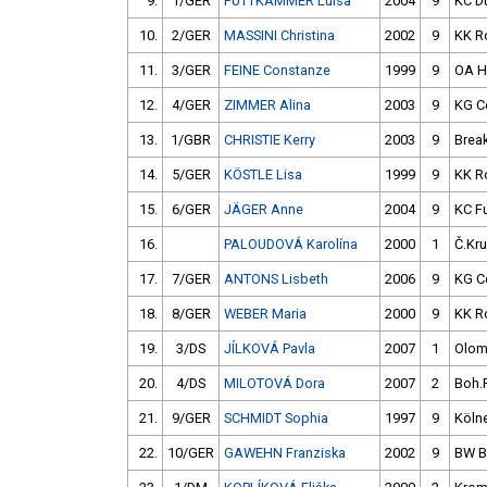
9.
1/GER
PUTTKAMMER Luisa
2004
9
KC D
10.
2/GER
MASSINI Christina
2002
9
KK R
11.
3/GER
FEINE Constanze
1999
9
OA H
12.
4/GER
ZIMMER Alina
2003
9
KG Ce
13.
1/GBR
CHRISTIE Kerry
2003
9
Brea
14.
5/GER
KÖSTLE Lisa
1999
9
KK R
15.
6/GER
JÄGER Anne
2004
9
KC F
16.
PALOUDOVÁ Karolína
2000
1
Č.Kru
17.
7/GER
ANTONS Lisbeth
2006
9
KG Ce
18.
8/GER
WEBER Maria
2000
9
KK R
19.
3/DS
JÍLKOVÁ Pavla
2007
1
Olo
20.
4/DS
MILOTOVÁ Dora
2007
2
Boh.
21.
9/GER
SCHMIDT Sophia
1997
9
Köln
22.
10/GER
GAWEHN Franziska
2002
9
BW B