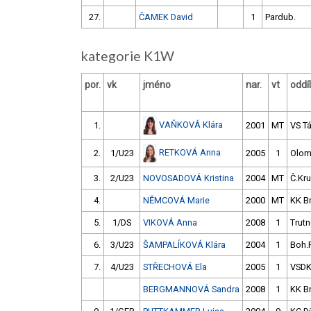
27.
ČAMEK David
1
Pardub.
kategorie K1W
por.
vk
jméno
nar.
vt
oddíl
VAŇKOVÁ Klára
1.
2001
MT
VS T
RETKOVÁ Anna
2.
1/U23
2005
1
Olo
3.
2/U23
NOVOSADOVÁ Kristina
2004
MT
Č.Kru
4.
NĚMCOVÁ Marie
2000
MT
KK B
5.
1/DS
VIKOVÁ Anna
2008
1
Trut
6.
3/U23
ŠAMPALÍKOVÁ Klára
2004
1
Boh.
7.
4/U23
STŘECHOVÁ Ela
2005
1
VSD
BERGMANNOVÁ Sandra
2008
1
KK B