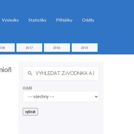
Výsledky
Statistiky
Přihlášky
Oddíly
018
2017
2016
2015
ioři
Oddíl