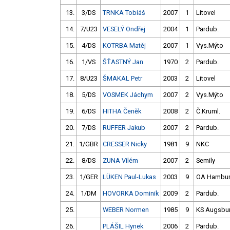
13.
3/DS
TRNKA Tobiáš
2007
1
Litovel
14.
7/U23
VESELÝ Ondřej
2004
1
Pardub.
15.
4/DS
KOTRBA Matěj
2007
1
Vys.Mýto
16.
1/VS
ŠŤASTNÝ Jan
1970
2
Pardub.
17.
8/U23
ŠMAKAL Petr
2003
2
Litovel
18.
5/DS
VOSMEK Jáchym
2007
2
Vys.Mýto
19.
6/DS
HITHA Čeněk
2008
2
Č.Kruml.
20.
7/DS
RUFFER Jakub
2007
2
Pardub.
21.
1/GBR
CRESSER Nicky
1981
9
NKC
22.
8/DS
ZUNA Vilém
2007
2
Semily
23.
1/GER
LÜKEN Paul-Lukas
2003
9
OA Hambu
24.
1/DM
HOVORKA Dominik
2009
2
Pardub.
25.
WEBER Normen
1985
9
KS Augsbu
26.
PLÁŠIL Hynek
2006
2
Pardub.