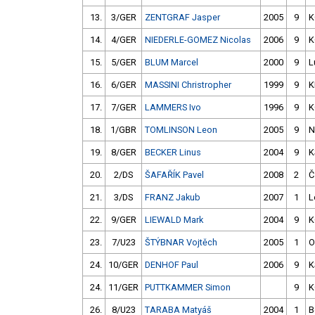
13.
3/GER
ZENTGRAF Jasper
2005
9
K
14.
4/GER
NIEDERLE-GOMEZ Nicolas
2006
9
K
15.
5/GER
BLUM Marcel
2000
9
L
16.
6/GER
MASSINI Christropher
1999
9
K
17.
7/GER
LAMMERS Ivo
1996
9
K
18.
1/GBR
TOMLINSON Leon
2005
9
N
19.
8/GER
BECKER Linus
2004
9
K
20.
2/DS
ŠAFAŘÍK Pavel
2008
2
Č
21.
3/DS
FRANZ Jakub
2007
1
L
22.
9/GER
LIEWALD Mark
2004
9
K
23.
7/U23
ŠTÝBNAR Vojtěch
2005
1
O
24.
10/GER
DENHOF Paul
2006
9
K
24.
11/GER
PUTTKAMMER Simon
9
K
26.
8/U23
TARABA Matyáš
2004
1
B