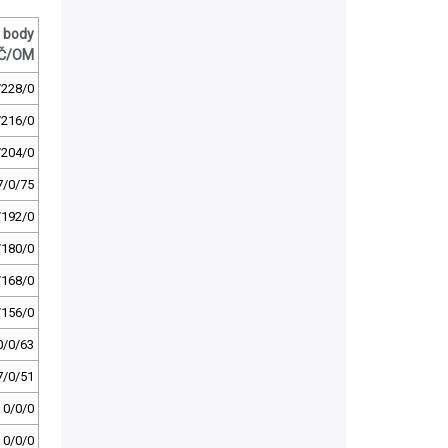
body
Č/OM
/228/0
/216/0
/204/0
7/0/75
/192/0
/180/0
/168/0
/156/0
0/0/63
7/0/51
0/0/0
0/0/0