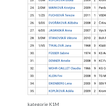
23.
1/DM
KOPLÍKOVÁ Eliška
2009
2
Krom
24.
2/DM
MARKOVÁ Kristýna
2009
1
Pard
25.
1/ZS
FUCHSOVÁ Terezie
2011
1
VSD
26.
5/DS
DVOŘÁKOVÁ Alžběta
2008
2
Č.Kru
27.
6/DS
JASANSKÁ Anna
2007
2
Vys.
28.
3/DM
STANOVSKÁ Viktorie
2010
2
Boh.
29.
1/VS
TYKALOVÁ Jana
1968
3
Klášt
30.
FÜSSER Sabine
1974
9
KS A
31.
DENNER Amelie
2008
9
KC F
32.
MOHR-CAILLET Claudia
1966
9
KG Ce
33.
KLEIN Fini
2008
9
TG M
34.
EIKENBERG Lena
2003
9
SSV 
35.
KOPLÍKOVÁ Adéla
2009
2
Krom
kategorie K1M