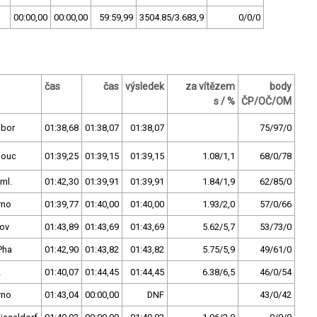
00:00,00
00:00,00
59:59,99
3504.85/3.683,9
0/0/0
čas
čas
výsledek
za vítězem
body
s / %
ČP/OČ/OM
ábor
01:38,68
01:38,07
01:38,07
75/97/0
mouc
01:39,25
01:39,15
01:39,15
1.08/1,1
68/0/78
ml.
01:42,30
01:39,91
01:39,91
1.84/1,9
62/85/0
rno
01:39,77
01:40,00
01:40,00
1.93/2,0
57/0/66
nov
01:43,89
01:43,69
01:43,69
5.62/5,7
53/73/0
Pha
01:42,90
01:43,82
01:43,82
5.75/5,9
49/61/0
K
01:40,07
01:44,45
01:44,45
6.38/6,5
46/0/54
rno
01:43,04
00:00,00
DNF
43/0/42