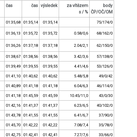
čas
čas
výsledek
za vítězem
body
s / %
ČP/OČ/OM
01:35,68
01:35,14
01:35,14
75/174/0
01:36,13
01:35,72
01:35,72
0.58/0,6
68/162/0
01:36,26
01:37,18
01:37,18
2.04/2,1
62/150/0
01:38,67
01:38,56
01:38,56
3.42/3,6
57/138/0
01:39,49
01:39,55
01:39,55
4.41/4,6
53/126/0
01:41,10
01:40,62
01:40,62
5.48/5,8
49/0/42
01:40,89
01:41,18
01:41,18
6.04/6,3
46/114/0
01:41,18
01:45,59
01:45,59
10.45/11,0
43/0/30
01:42,16
01:41,37
01:41,37
6.23/6,5
40/102/0
01:43,78
01:41,55
01:41,55
6.41/6,7
37/90/0
01:45,70
01:42,22
01:42,22
7.08/7,4
35/78/0
01:42,75
01:42,41
01:42,41
7.27/7,6
33/66/0