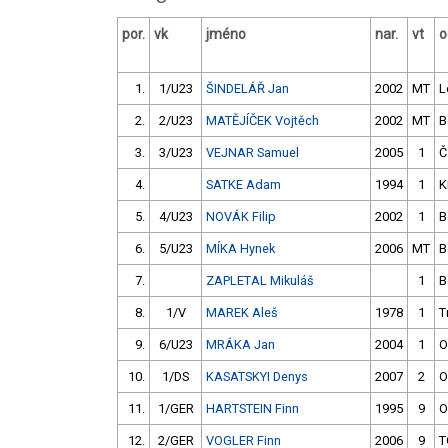
por.
vk
jméno
nar.
vt
o
1.
1/U23
ŠINDELÁŘ Jan
2002
MT
L
2.
2/U23
MATĚJÍČEK Vojtěch
2002
MT
B
3.
3/U23
VEJNAR Samuel
2005
1
Č
4.
SATKE Adam
1994
1
K
5.
4/U23
NOVÁK Filip
2002
1
B
6.
5/U23
MÍKA Hynek
2006
MT
B
7.
ZAPLETAL Mikuláš
1
B
8.
1/V
MAREK Aleš
1978
1
T
9.
6/U23
MRÁKA Jan
2004
1
O
10.
1/DS
KASATSKYI Denys
2007
2
O
11.
1/GER
HARTSTEIN Finn
1995
9
O
12.
2/GER
VOGLER Finn
2006
9
T