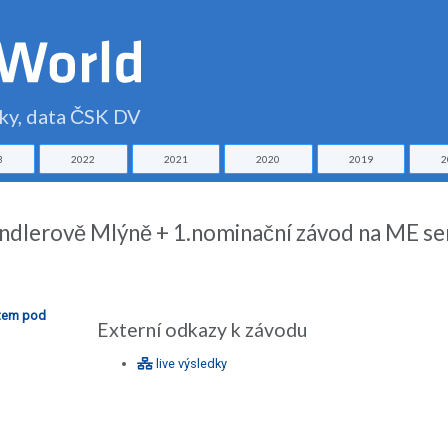
čky, data ČSK DV
3
2022
2021
2020
2019
2
indlerově Mlýně + 1.nominační závod na ME sen
stem pod
Externí odkazy k závodu
live výsledky