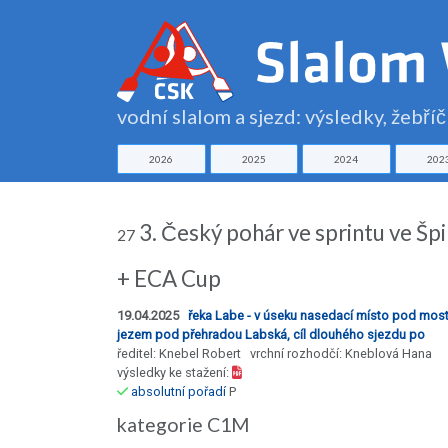
vodní slalom a sjezd: výsledky, žebří
2026
2025
2024
202
3. Český pohár ve sprintu ve Šp
27
+ ECA Cup
19.04.2025
řeka Labe - v úseku nasedací místo pod mo
jezem pod přehradou Labská, cíl dlouhého sjezdu po
ředitel: Knebel Robert vrchní rozhodčí: Kneblová Hana
výsledky ke stažení:
absolutní pořadí
P
kategorie C1M