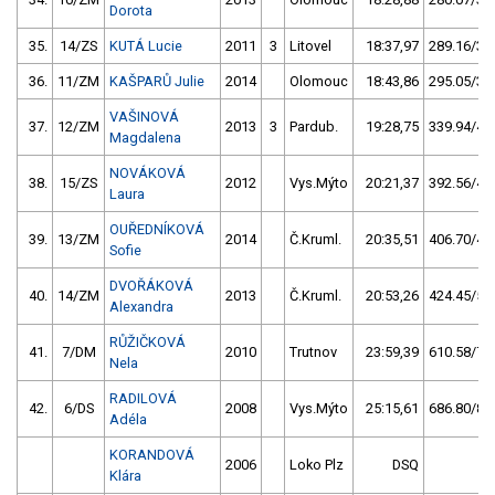
Dorota
35.
14/ZS
KUTÁ Lucie
2011
3
Litovel
18:37,97
289.16/34
36.
11/ZM
KAŠPARŮ Julie
2014
Olomouc
18:43,86
295.05/35
VAŠINOVÁ
37.
12/ZM
2013
3
Pardub.
19:28,75
339.94/41
Magdalena
NOVÁKOVÁ
38.
15/ZS
2012
Vys.Mýto
20:21,37
392.56/47
Laura
OUŘEDNÍKOVÁ
39.
13/ZM
2014
Č.Kruml.
20:35,51
406.70/49
Sofie
DVOŘÁKOVÁ
40.
14/ZM
2013
Č.Kruml.
20:53,26
424.45/51
Alexandra
RŮŽIČKOVÁ
41.
7/DM
2010
Trutnov
23:59,39
610.58/73
Nela
RADILOVÁ
42.
6/DS
2008
Vys.Mýto
25:15,61
686.80/82
Adéla
KORANDOVÁ
2006
Loko Plz
DSQ
Klára