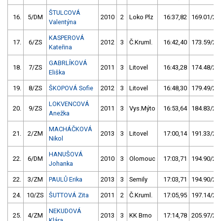
ŠTULCOVÁ
16.
5/DM
2010
2
Loko Plz
16:37,82
169.01/20
Valentýna
KASPEROVÁ
17.
6/ZS
2012
3
Č.Kruml.
16:42,40
173.59/20
Kateřina
GABRLÍKOVÁ
18.
7/ZS
2011
3
Litovel
16:43,28
174.48/21
Eliška
19.
8/ZS
ŠKOPOVÁ Sofie
2012
3
Litovel
16:48,30
179.49/21
LOKVENCOVÁ
20.
9/ZS
2011
3
Vys.Mýto
16:53,64
184.83/22
Anežka
MACHÁČKOVÁ
21.
2/ZM
2013
3
Litovel
17:00,14
191.33/23
Nikol
HANUŠOVÁ
22.
6/DM
2010
3
Olomouc
17:03,71
194.90/23
Johanka
22.
3/ZM
PAULŮ Erika
2013
3
Semily
17:03,71
194.90/23
24.
10/ZS
ŠUTTOVÁ Zita
2011
2
Č.Kruml.
17:05,95
197.14/23
NEKUDOVÁ
25.
4/ZM
2013
3
KK Brno
17:14,78
205.97/24
Klára