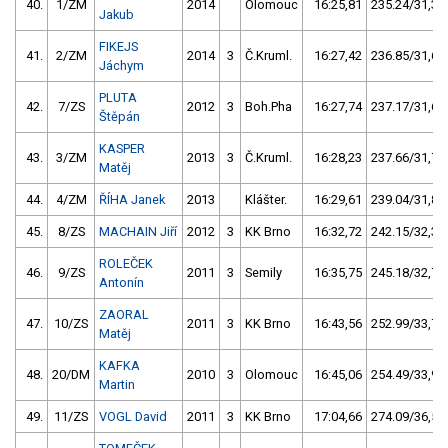
40.
1/ZM
2014
Olomouc
16:25,81
235.24/31,3
Jakub
FIKEJS
41.
2/ZM
2014
3
Č.Kruml.
16:27,42
236.85/31,6
Jáchym
PLUTA
42.
7/ZS
2012
3
Boh.Pha
16:27,74
237.17/31,6
Štěpán
KASPER
43.
3/ZM
2013
3
Č.Kruml.
16:28,23
237.66/31,7
Matěj
44.
4/ZM
ŘÍHA Janek
2013
Klášter.
16:29,61
239.04/31,8
45.
8/ZS
MACHAIN Jiří
2012
3
KK Brno
16:32,72
242.15/32,3
ROLEČEK
46.
9/ZS
2011
3
Semily
16:35,75
245.18/32,7
Antonín
ZAORAL
47.
10/ZS
2011
3
KK Brno
16:43,56
252.99/33,7
Matěj
KAFKA
48.
20/DM
2010
3
Olomouc
16:45,06
254.49/33,9
Martin
49.
11/ZS
VOGL David
2011
3
KK Brno
17:04,66
274.09/36,5