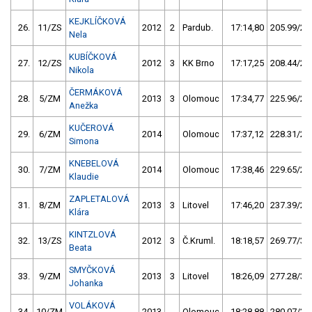
KEJKLÍČKOVÁ
26.
11/ZS
2012
2
Pardub.
17:14,80
205.99/24
Nela
KUBÍČKOVÁ
27.
12/ZS
2012
3
KK Brno
17:17,25
208.44/25
Nikola
ČERMÁKOVÁ
28.
5/ZM
2013
3
Olomouc
17:34,77
225.96/27
Anežka
KUČEROVÁ
29.
6/ZM
2014
Olomouc
17:37,12
228.31/27
Simona
KNEBELOVÁ
30.
7/ZM
2014
Olomouc
17:38,46
229.65/27
Klaudie
ZAPLETALOVÁ
31.
8/ZM
2013
3
Litovel
17:46,20
237.39/28
Klára
KINTZLOVÁ
32.
13/ZS
2012
3
Č.Kruml.
18:18,57
269.77/32
Beata
SMYČKOVÁ
33.
9/ZM
2013
3
Litovel
18:26,09
277.28/33
Johanka
VOLÁKOVÁ
34.
10/ZM
2013
Olomouc
18:28,88
280.07/33