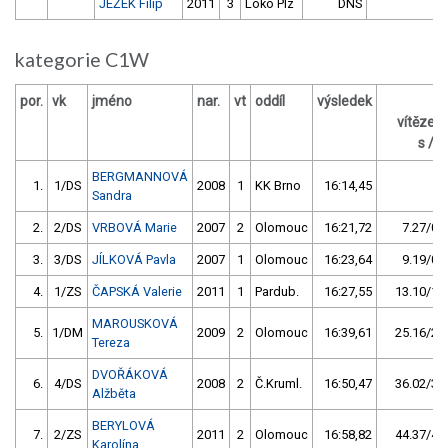
JEŽEK Filip
2011
3
Loko Plz
DNS
kategorie C1W
por.
vk
jméno
nar.
vt
oddíl
výsledek
za
vítězem
s / %
BERGMANNOVÁ
1.
1/DS
2008
1
KK Brno
16:14,45
Sandra
2.
2/DS
VRBOVÁ Marie
2007
2
Olomouc
16:21,72
7.27/0,7
3.
3/DS
JÍLKOVÁ Pavla
2007
1
Olomouc
16:23,64
9.19/0,9
4.
1/ZS
ČAPSKÁ Valerie
2011
1
Pardub.
16:27,55
13.10/1,3
MAROUSKOVÁ
5.
1/DM
2009
2
Olomouc
16:39,61
25.16/2,6
Tereza
DVOŘÁKOVÁ
6.
4/DS
2008
2
Č.Kruml.
16:50,47
36.02/3,7
Alžběta
BERYLOVÁ
7.
2/ZS
2011
2
Olomouc
16:58,82
44.37/4,6
Karolína