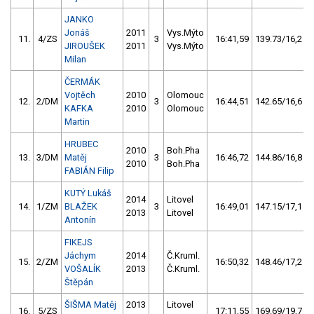
JANKO
Jonáš
2011
Vys.Mýto
11.
4/ZS
3
16:41,59
139.73/16,2
JIROUŠEK
2011
Vys.Mýto
Milan
ČERMÁK
Vojtěch
2010
Olomouc
12.
2/DM
3
16:44,51
142.65/16,6
KAFKA
2010
Olomouc
Martin
HRUBEC
2010
Boh.Pha
13.
3/DM
Matěj
3
16:46,72
144.86/16,8
2010
Boh.Pha
FABIÁN Filip
KUTÝ Lukáš
2014
Litovel
14.
1/ZM
BLAŽEK
3
16:49,01
147.15/17,1
2013
Litovel
Antonín
FIKEJS
Jáchym
2014
Č.Kruml.
15.
2/ZM
16:50,32
148.46/17,2
VOŠALÍK
2013
Č.Kruml.
Štěpán
ŠIŠMA Matěj
2013
Litovel
16.
5/ZS
17:11,55
169.69/19,7