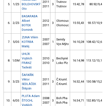
2011
Trutnov
5.
1/ZS
BOLEHOVSKÝ
3
15:42,78
80.92/9,4
2011
Trutnov
Oto
BASARABA
Albert
2012
Olomouc
6.
2/ZS
3
15:55,43
93.57/10,9
BOTEK
2011
Olomouc
Dominik
ZUNA Vilém
2007
Semily
7.
5/DS
KOTRBA
1
16:10,28
108.42/12,6
2007
Vys.Mýto
Matěj
UHLÍK
Vojtěch
2010
Bechyně
8.
1/DM
3
16:14,98
113.12/13,1
FRANZ
2010
Loko Plz
Tadeáš
ŠAFAŘÍK
Viktor
2011
Č.Kruml.
9.
3/ZS
3
16:32,44
130.58/15,2
SEDLÁČEK
2011
Č.Kruml.
Štěpán
PLUTA Adam
2008
Boh.Pha
10.
6/DS
ŠTOCHL
3
16:34,71
132.85/15,4
2007
Boh.Pha
Vojtěch