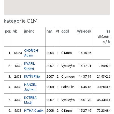
kategorie C1M
por.
vk
jméno
nar.
vt
oddíl
výsledek
za
vítězem
s / %
ONDŘICH
1.
1/U23
2004
1
Č.Kruml.
14:15,26
Adam
KVAPIL
2.
1/DS
2007
1
Vys.Mýto
14:17,91
2.65/0,3
Ondřej
3.
2/DS
KUTÍN Filip
2007
2
Olomouc
14:37,19
21.93/2,6
HANZEL
4.
3/DS
2008
1
Loko Plz
14:45,46
30.20/3,5
Jáchym
KOTRBA
5.
4/DS
2007
1
Vys.Mýto
15:01,70
46.44/5,4
Matěj
6.
5/DS
HITHA Čeněk
2008
2
Č.Kruml.
15:27,49
72.23/8,4