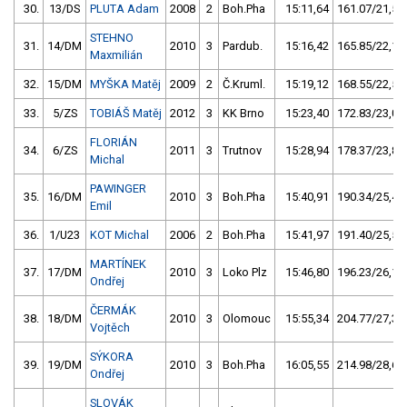
30.
13/DS
PLUTA Adam
2008
2
Boh.Pha
15:11,64
161.07/21,5
STEHNO
31.
14/DM
2010
3
Pardub.
15:16,42
165.85/22,1
Maxmilián
32.
15/DM
MYŠKA Matěj
2009
2
Č.Kruml.
15:19,12
168.55/22,5
33.
5/ZS
TOBIÁŠ Matěj
2012
3
KK Brno
15:23,40
172.83/23,0
FLORIÁN
34.
6/ZS
2011
3
Trutnov
15:28,94
178.37/23,8
Michal
PAWINGER
35.
16/DM
2010
3
Boh.Pha
15:40,91
190.34/25,4
Emil
36.
1/U23
KOT Michal
2006
2
Boh.Pha
15:41,97
191.40/25,5
MARTÍNEK
37.
17/DM
2010
3
Loko Plz
15:46,80
196.23/26,1
Ondřej
ČERMÁK
38.
18/DM
2010
3
Olomouc
15:55,34
204.77/27,3
Vojtěch
SÝKORA
39.
19/DM
2010
3
Boh.Pha
16:05,55
214.98/28,6
Ondřej
SLOVÁK