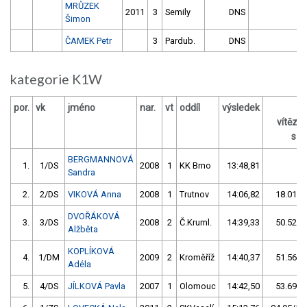
MRŮZEK
2011
3
Semily
DNS
Šimon
ČAMEK Petr
3
Pardub.
DNS
kategorie K1W
por.
vk
jméno
nar.
vt
oddíl
výsledek
z
vítěze
s /
BERGMANNOVÁ
1.
1/DS
2008
1
KK Brno
13:48,81
Sandra
2.
2/DS
VIKOVÁ Anna
2008
1
Trutnov
14:06,82
18.01/2
DVOŘÁKOVÁ
3.
3/DS
2008
2
Č.Kruml.
14:39,33
50.52/6
Alžběta
KOPLÍKOVÁ
4.
1/DM
2009
2
Kroměříž
14:40,37
51.56/6
Adéla
5.
4/DS
JÍLKOVÁ Pavla
2007
1
Olomouc
14:42,50
53.69/6