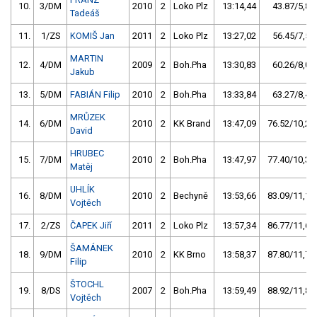
10.
3/DM
2010
2
Loko Plz
13:14,44
43.87/5,8
Tadeáš
11.
1/ZS
KOMIŠ Jan
2011
2
Loko Plz
13:27,02
56.45/7,5
MARTIN
12.
4/DM
2009
2
Boh.Pha
13:30,83
60.26/8,0
Jakub
13.
5/DM
FABIÁN Filip
2010
2
Boh.Pha
13:33,84
63.27/8,4
MRŮZEK
14.
6/DM
2010
2
KK Brand
13:47,09
76.52/10,2
David
HRUBEC
15.
7/DM
2010
2
Boh.Pha
13:47,97
77.40/10,3
Matěj
UHLÍK
16.
8/DM
2010
2
Bechyně
13:53,66
83.09/11,1
Vojtěch
17.
2/ZS
ČAPEK Jiří
2011
2
Loko Plz
13:57,34
86.77/11,6
ŠAMÁNEK
18.
9/DM
2010
2
KK Brno
13:58,37
87.80/11,7
Filip
ŠTOCHL
19.
8/DS
2007
2
Boh.Pha
13:59,49
88.92/11,8
Vojtěch