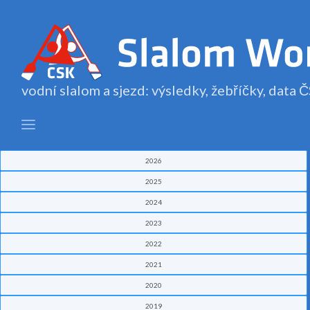
vodní slalom a sjezd: výsledky, žebříčky, data
2026
2025
2024
2023
2022
2021
2020
2019