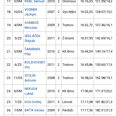
17.
3/DM
KRÁL Samuel
2010
2
Olomouc
16:16,35
121.09/14,2
VOSMEK
18.
10/DS
2007
2
Vys.Mýto
16:23,33
128.07/15,0
Jáchym
GOMBOŠ
19.
4/DM
2009
2
Trutnov
16:32,72
137.46/16,1
Miroslav
SEDLÁČEK
20.
5/ZS
2011
3
Č.Kruml.
16:37,95
142.69/16,7
Štěpán
ŠAMÁNEK
21.
5/DM
2010
2
KK Brno
16:44,39
149.13/17,4
Filip
BOLEHOVSKÝ
22.
6/ZS
2011
2
Trutnov
16:45,86
150.60/17,6
Oto
STOLÍN
23.
11/DS
2008
2
Trutnov
16:58,24
162.98/19,1
Antonín
NEKUDA
24.
6/DM
2010
3
KK Brno
17:06,63
171.37/20,0
Lukáš
25.
7/ZS
KOS Ondřej
2011
3
Litovel
17:17,08
181.82/21,3
26.
7/DM
BAŤA Václav
2009
3
Pardub.
17:17,56
182.31/21,3