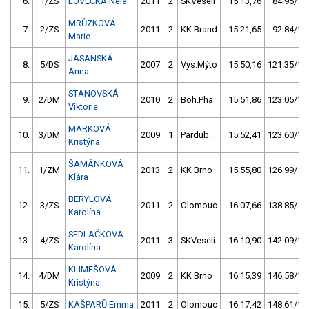
6.
1/ZS
LOVECKÁ Nela
2011
2
SKVeselí
15:13,76
84.95/10
MRŮZKOVÁ
7.
2/ZS
2011
2
KK Brand
15:21,65
92.84/11
Marie
JASANSKÁ
8.
5/DS
2007
2
Vys.Mýto
15:50,16
121.35/14
Anna
STANOVSKÁ
9.
2/DM
2010
2
Boh.Pha
15:51,86
123.05/14
Viktorie
MARKOVÁ
10.
3/DM
2009
1
Pardub.
15:52,41
123.60/14
Kristýna
ŠAMÁNKOVÁ
11.
1/ZM
2013
2
KK Brno
15:55,80
126.99/15
Klára
BERYLOVÁ
12.
3/ZS
2011
2
Olomouc
16:07,66
138.85/16
Karolína
SEDLÁČKOVÁ
13.
4/ZS
2011
3
SKVeselí
16:10,90
142.09/17
Karolína
KLIMEŠOVÁ
14.
4/DM
2009
2
KK Brno
16:15,39
146.58/17
Kristýna
15.
5/ZS
KAŠPARŮ Emma
2011
2
Olomouc
16:17,42
148.61/17