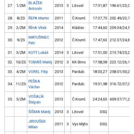
BLAŽEK
27.
1/ZM
2013
3
Litovel
17:31,87
196.61/23,0
Antonín
28.
8/ZS
ŘEPA Martin
2011
Č.Kruml.
17:37,75
202.49/23,7
29.
2/ZM
ŘÍHA Vítek
2014
Klášter.
17:44,60
209.34/24,5
MATUŠINEC
30.
9/ZS
2012
Č.Kruml.
17:47,63
212.37/24,8
Petr
31.
3/ZM
KUTÝ Lukáš
2014
3
Litovel
17:51,00
215.74/25,2
32.
10/ZS
TOBIÁŠ Matěj
2012
3
KK Brno
17:58,38
223.12/26,1
33.
4/ZM
VOREL Filip
2013
Pardub.
18:33,27
258.01/30,2
PEŠKA
34.
11/ZS
2012
Pardub.
19:31,98
316.72/37,0
Václav
VOŠALÍK
35.
5/ZM
2013
Č.Kruml.
24:24,63
609.37/71,2
Štěpán
ŠIŠMA Matěj
2013
3
Litovel
DSQ
JIROUŠEK
2011
3
Vys.Mýto
DSQ
Milan