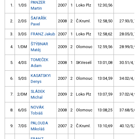
PANZER
1.
1/DS
2007
1
Loko Plz
12:30,56
Martin
ŠAFAŘÍK
2.
2/DS
2008
2
Č.Kruml.
12:58,50
27.93/3,7
Pavel
3.
3/DS
FRANZ Jakub
2007
1
Loko Plz
12:58,62
28.05/3,7
ŠTÝBNAR
4.
1/DM
2009
2
Olomouc
12:59,56
28.99/3,9
Matěj
TOMEČEK
5.
4/DS
2008
1
SKVeselí
13:01,08
30.51/4,1
Adam
KASATSKYI
6.
5/DS
2007
2
Olomouc
13:04,59
34.02/4,5
Denys
SLÁDEK
7.
2/DM
2009
2
Loko Plz
13:07,59
37.02/4,9
Michal
NOVÁK
8.
6/DS
2008
2
Olomouc
13:08,25
37.68/5,0
Tobiáš
PALOUDA
9.
7/DS
2007
2
Č.Kruml.
13:10,69
40.12/5,3
Mikoláš
FRANZ