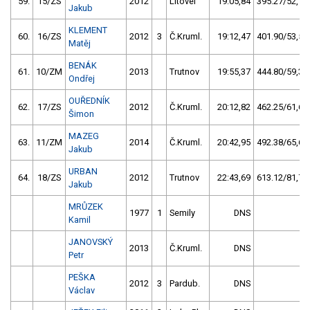
59.
15/ZS
2012
Litovel
19:05,84
395.27/52,7
Jakub
KLEMENT
60.
16/ZS
2012
3
Č.Kruml.
19:12,47
401.90/53,5
Matěj
BENÁK
61.
10/ZM
2013
Trutnov
19:55,37
444.80/59,3
Ondřej
OUŘEDNÍK
62.
17/ZS
2012
Č.Kruml.
20:12,82
462.25/61,6
Šimon
MAZEG
63.
11/ZM
2014
Č.Kruml.
20:42,95
492.38/65,6
Jakub
URBAN
64.
18/ZS
2012
Trutnov
22:43,69
613.12/81,7
Jakub
MRŮZEK
1977
1
Semily
DNS
Kamil
JANOVSKÝ
2013
Č.Kruml.
DNS
Petr
PEŠKA
2012
3
Pardub.
DNS
Václav