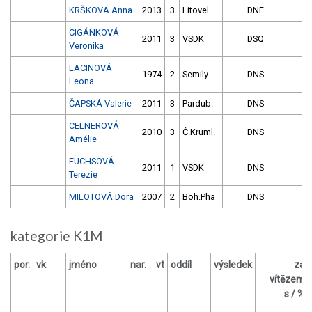
KRŠKOVÁ Anna
2013
3
Litovel
DNF
CIGÁNKOVÁ
2011
3
VSDK
DSQ
Veronika
LACINOVÁ
1974
2
Semily
DNS
Leona
ČAPSKÁ Valerie
2011
3
Pardub.
DNS
CELNEROVÁ
2010
3
Č.Kruml.
DNS
Amélie
FUCHSOVÁ
2011
1
VSDK
DNS
Terezie
MILOTOVÁ Dora
2007
2
Boh.Pha
DNS
kategorie K1M
por.
vk
jméno
nar.
vt
oddíl
výsledek
za
vítězem
s / %