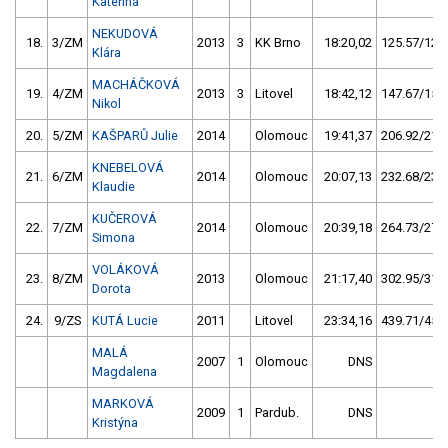
Kateřina
NEKUDOVÁ
18.
3/ZM
2013
3
KK Brno
18:20,02
125.57/12,9
Klára
MACHÁČKOVÁ
19.
4/ZM
2013
3
Litovel
18:42,12
147.67/15,2
Nikol
20.
5/ZM
KAŠPARŮ Julie
2014
Olomouc
19:41,37
206.92/21,2
KNEBELOVÁ
21.
6/ZM
2014
Olomouc
20:07,13
232.68/23,9
Klaudie
KUČEROVÁ
22.
7/ZM
2014
Olomouc
20:39,18
264.73/27,2
Simona
VOLÁKOVÁ
23.
8/ZM
2013
Olomouc
21:17,40
302.95/31,1
Dorota
24.
9/ZS
KUTÁ Lucie
2011
Litovel
23:34,16
439.71/45,1
MALÁ
2007
1
Olomouc
DNS
Magdalena
MARKOVÁ
2009
1
Pardub.
DNS
Kristýna