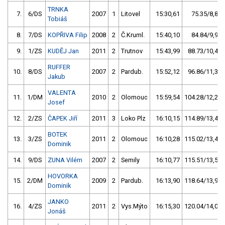
TRNKA
7.
6/DS
2007
1
Litovel
15:30,61
75.35/8,8
Tobiáš
8.
7/DS
KOPŘIVA Filip
2008
2
Č.Kruml.
15:40,10
84.84/9,9
9.
1/ZS
KUDĚJ Jan
2011
2
Trutnov
15:43,99
88.73/10,4
RUFFER
10.
8/DS
2007
2
Pardub.
15:52,12
96.86/11,3
Jakub
VALENTA
11.
1/DM
2010
2
Olomouc
15:59,54
104.28/12,2
Josef
12.
2/ZS
ČAPEK Jiří
2011
3
Loko Plz
16:10,15
114.89/13,4
BOTEK
13.
3/ZS
2011
2
Olomouc
16:10,28
115.02/13,4
Dominik
14.
9/DS
ZUNA Vilém
2007
2
Semily
16:10,77
115.51/13,5
HOVORKA
15.
2/DM
2009
2
Pardub.
16:13,90
118.64/13,9
Dominik
JANKO
16.
4/ZS
2011
2
Vys.Mýto
16:15,30
120.04/14,0
Jonáš