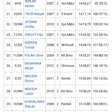
SEDLÁK
20.
9/DS
2007
2
Vys.Mýto
14:04,27
93.70/12,5
Václav
21.
10/DS
TALÍŘ Matyáš
2007
2
Č.Kruml.
14:11,14
100.57/13,4
JETMAR
22.
10/DM
2010
2
Vys.Mýto
14:19,79
109.22/14,6
Ondřej
23.
11/DS
SYROVÝ Filip
2007
1
Vys.Mýto
14:33,02
122.45/16,3
ŠIŠPERA
24.
12/DS
2008
2
SKVeselí
14:38,19
127.62/17,0
Tomáš
25.
11/DM
POLÁK Oliver
2009
3
KK Brno
14:55,37
144.80/19,3
BASARABA
26.
3/ZS
2012
3
Olomouc
14:56,67
146.10/19,5
Albert
MRŮZEK
27.
4/ZS
2011
3
Semily
15:03,69
153.12/20,4
Šimon
NEKUDA
28.
12/DM
2010
3
KK Brno
15:06,20
155.63/20,7
Lukáš
KONVALINKA
29.
13/DM
2009
2
Pardub.
15:10,85
160.28/21,4
Štěpán