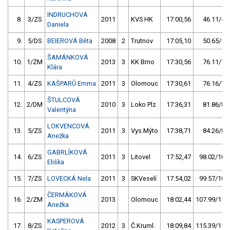
INDRUCHOVÁ
8.
3/ZS
2011
KVS HK
17:00,56
46.11/4,7
Daniela
9.
5/DS
BEIEROVÁ Běta
2008
2
Trutnov
17:05,10
50.65/5,2
ŠAMÁNKOVÁ
10.
1/ZM
2013
3
KK Brno
17:30,56
76.11/7,8
Klára
11.
4/ZS
KAŠPARŮ Emma
2011
3
Olomouc
17:30,61
76.16/7,8
ŠTULCOVÁ
12.
2/DM
2010
3
Loko Plz
17:36,31
81.86/8,4
Valentýna
LOKVENCOVÁ
13.
5/ZS
2011
3
Vys.Mýto
17:38,71
84.26/8,6
Anežka
GABRLÍKOVÁ
14.
6/ZS
2011
3
Litovel
17:52,47
98.02/10,1
Eliška
15.
7/ZS
LOVECKÁ Nela
2011
3
SKVeselí
17:54,02
99.57/10,2
ČERMÁKOVÁ
16.
2/ZM
2013
Olomouc
18:02,44
107.99/11,1
Anežka
KASPEROVÁ
17.
8/ZS
2012
3
Č.Kruml.
18:09,84
115.39/11,8