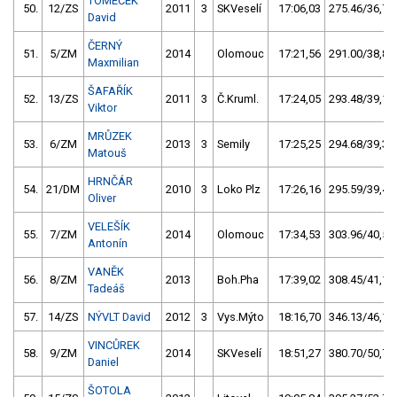
TOMEČEK
50.
12/ZS
2011
3
SKVeselí
17:06,03
275.46/36,7
David
ČERNÝ
51.
5/ZM
2014
Olomouc
17:21,56
291.00/38,8
Maxmilian
ŠAFAŘÍK
52.
13/ZS
2011
3
Č.Kruml.
17:24,05
293.48/39,1
Viktor
MRŮZEK
53.
6/ZM
2013
3
Semily
17:25,25
294.68/39,3
Matouš
HRNČÁR
54.
21/DM
2010
3
Loko Plz
17:26,16
295.59/39,4
Oliver
VELEŠÍK
55.
7/ZM
2014
Olomouc
17:34,53
303.96/40,5
Antonín
VANĚK
56.
8/ZM
2013
Boh.Pha
17:39,02
308.45/41,1
Tadeáš
57.
14/ZS
NÝVLT David
2012
3
Vys.Mýto
18:16,70
346.13/46,1
VINCŮREK
58.
9/ZM
2014
SKVeselí
18:51,27
380.70/50,7
Daniel
ŠOTOLA