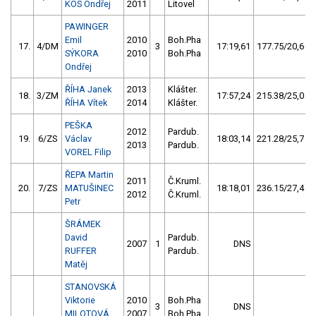
KOS Ondřej
2011
Litovel
PAWINGER
Emil
2010
Boh.Pha
17.
4/DM
3
17:19,61
177.75/20,6
SÝKORA
2010
Boh.Pha
Ondřej
ŘÍHA Janek
2013
Klášter.
18.
3/ZM
17:57,24
215.38/25,0
ŘÍHA Vítek
2014
Klášter.
PEŠKA
2012
Pardub.
19.
6/ZS
Václav
18:03,14
221.28/25,7
2013
Pardub.
VOREL Filip
ŘEPA Martin
2011
Č.Kruml.
20.
7/ZS
MATUŠINEC
18:18,01
236.15/27,4
2012
Č.Kruml.
Petr
ŠRÁMEK
David
Pardub.
2007
1
DNS
RUFFER
Pardub.
Matěj
STANOVSKÁ
Viktorie
2010
Boh.Pha
3
DNS
MILOTOVÁ
2007
Boh.Pha