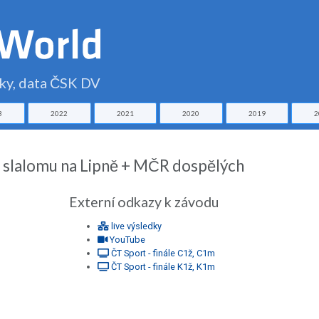
čky, data ČSK DV
3
2022
2021
2020
2019
2
 slalomu na Lipně + MČR dospělých
Externí odkazy k závodu
live výsledky
YouTube
ČT Sport - finále C1ž, C1m
ČT Sport - finále K1ž, K1m