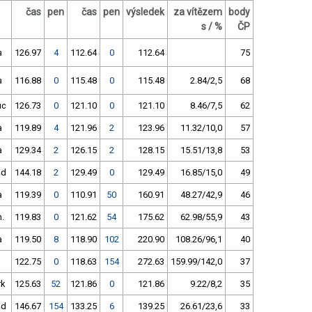
čas
pen
čas
pen
výsledek
za vítězem
body
s / %
ČP
a
126.97
4
112.64
0
112.64
75
a
116.88
0
115.48
0
115.48
2.84/2,5
68
uc
126.73
0
121.10
0
121.10
8.46/7,5
62
a
119.89
4
121.96
2
123.96
11.32/10,0
57
a
129.34
2
126.15
2
128.15
15.51/13,8
53
nd
144.18
2
129.49
0
129.49
16.85/15,0
49
a
119.39
0
110.91
50
160.91
48.27/42,9
46
.
119.83
0
121.62
54
175.62
62.98/55,9
43
a
119.50
8
118.90
102
220.90
108.26/96,1
40
122.75
0
118.63
154
272.63
159.99/142,0
37
k
125.63
52
121.86
0
121.86
9.22/8,2
35
nd
146.67
154
133.25
6
139.25
26.61/23,6
33