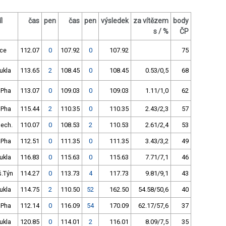
l
čas
pen
čas
pen
výsledek
za vítězem
body
s / %
ČP
ice
112.07
0
107.92
0
107.92
75
ukla
113.65
2
108.45
0
108.45
0.53/0,5
68
 Pha
113.07
0
109.03
0
109.03
1.11/1,0
62
 Pha
115.44
2
110.35
0
110.35
2.43/2,3
57
ech.
110.07
0
108.53
2
110.53
2.61/2,4
53
 Pha
112.51
0
111.35
0
111.35
3.43/3,2
49
ukla
116.83
0
115.63
0
115.63
7.71/7,1
46
š.Týn
114.27
0
113.73
4
117.73
9.81/9,1
43
ukla
114.75
2
110.50
52
162.50
54.58/50,6
40
 Pha
112.14
0
116.09
54
170.09
62.17/57,6
37
ukla
120.85
0
114.01
2
116.01
8.09/7,5
35