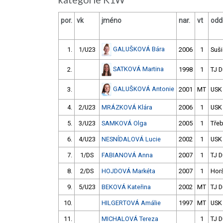
por.
vk
jméno
nar.
vt
oddí
GALUŠKOVÁ Bára
1.
1/U23
2006
1
Suš
SATKOVÁ Martina
2.
1998
1
TJ D
GALUŠKOVÁ Antonie
3.
2001
MT
USK
4.
2/U23
MRÁZKOVÁ Klára
2006
1
USK
5.
3/U23
SAMKOVÁ Olga
2005
1
Třeb
6.
4/U23
NESNÍDALOVÁ Lucie
2002
1
USK
7.
1/DS
FABIANOVÁ Anna
2007
1
TJ D
8.
2/DS
HOJDOVÁ Markéta
2007
1
Hor
9.
5/U23
BEKOVÁ Kateřina
2002
MT
TJ D
10.
HILGERTOVÁ Amálie
1997
MT
USK
11.
MICHALOVÁ Tereza
1
TJ D