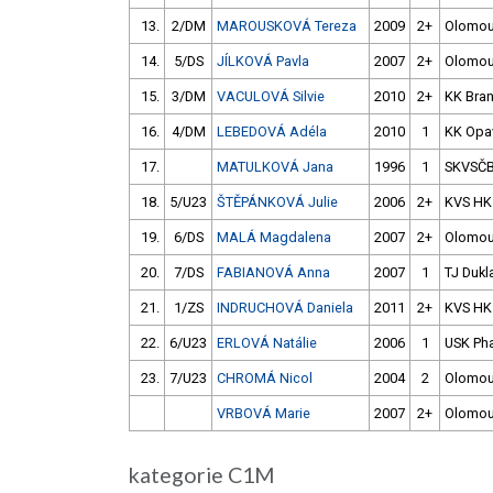
13.
2/DM
MAROUSKOVÁ Tereza
2009
2+
Olomo
14.
5/DS
JÍLKOVÁ Pavla
2007
2+
Olomo
15.
3/DM
VACULOVÁ Silvie
2010
2+
KK Bra
16.
4/DM
LEBEDOVÁ Adéla
2010
1
KK Opa
17.
MATULKOVÁ Jana
1996
1
SKVSČ
18.
5/U23
ŠTĚPÁNKOVÁ Julie
2006
2+
KVS HK
19.
6/DS
MALÁ Magdalena
2007
2+
Olomo
20.
7/DS
FABIANOVÁ Anna
2007
1
TJ Dukl
21.
1/ZS
INDRUCHOVÁ Daniela
2011
2+
KVS HK
22.
6/U23
ERLOVÁ Natálie
2006
1
USK Ph
23.
7/U23
CHROMÁ Nicol
2004
2
Olomo
VRBOVÁ Marie
2007
2+
Olomo
kategorie C1M