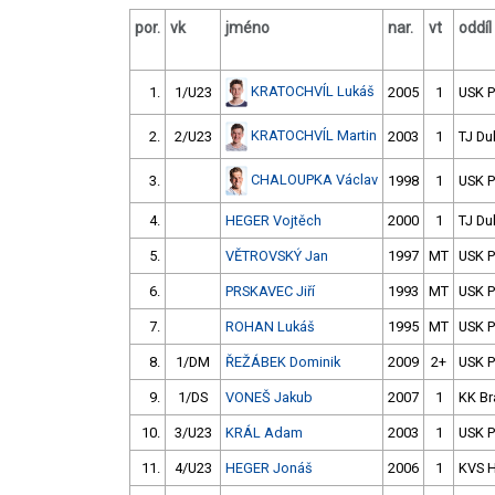
por.
vk
jméno
nar.
vt
oddíl
KRATOCHVÍL Lukáš
1.
1/U23
2005
1
USK 
KRATOCHVÍL Martin
2.
2/U23
2003
1
TJ Du
CHALOUPKA Václav
3.
1998
1
USK 
4.
HEGER Vojtěch
2000
1
TJ Du
5.
VĚTROVSKÝ Jan
1997
MT
USK 
6.
PRSKAVEC Jiří
1993
MT
USK 
7.
ROHAN Lukáš
1995
MT
USK 
8.
1/DM
ŘEŽÁBEK Dominik
2009
2+
USK 
9.
1/DS
VONEŠ Jakub
2007
1
KK B
10.
3/U23
KRÁL Adam
2003
1
USK 
11.
4/U23
HEGER Jonáš
2006
1
KVS 