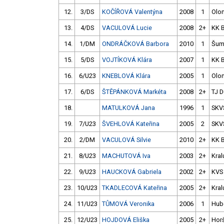
12.
3/DS
KOČÍŘOVÁ Valentýna
2008
1
Olo
13.
4/DS
VACULOVÁ Lucie
2008
2+
KK 
14.
1/DM
ONDRÁČKOVÁ Barbora
2010
1
Šum
15.
5/DS
VOJTÍKOVÁ Klára
2007
1
KK 
16.
6/U23
KNEBLOVÁ Klára
2005
1
Olo
17.
6/DS
ŠTĚPÁNKOVÁ Markéta
2008
2+
TJ D
18.
MATULKOVÁ Jana
1996
1
SKV
19.
7/U23
ŠVEHLOVÁ Kateřina
2005
2
SKV
20.
2/DM
VACULOVÁ Silvie
2010
2+
KK 
21.
8/U23
MACHUTOVÁ Iva
2003
2+
Kral
22.
9/U23
HAUCKOVÁ Gabriela
2002
2+
KVS
23.
10/U23
TKADLECOVÁ Kateřina
2005
2+
Kral
24.
11/U23
TŮMOVÁ Veronika
2006
1
Hub
25.
12/U23
HOJDOVÁ Eliška
2005
2+
Hor