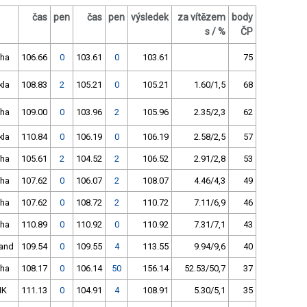
čas
pen
čas
pen
výsledek
za vítězem
body
s / %
ČP
Pha
106.66
0
103.61
0
103.61
75
kla
108.83
2
105.21
0
105.21
1.60/1,5
68
Pha
109.00
0
103.96
2
105.96
2.35/2,3
62
kla
110.84
0
106.19
0
106.19
2.58/2,5
57
Pha
105.61
2
104.52
2
106.52
2.91/2,8
53
Pha
107.62
0
106.07
2
108.07
4.46/4,3
49
Pha
107.62
0
108.72
2
110.72
7.11/6,9
46
Pha
110.89
0
110.92
0
110.92
7.31/7,1
43
rand
109.54
0
109.55
4
113.55
9.94/9,6
40
Pha
108.17
0
106.14
50
156.14
52.53/50,7
37
HK
111.13
0
104.91
4
108.91
5.30/5,1
35