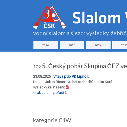
vodní slalom a sjezd: výsledky, žebří
2026
2025
2024
202
5. Český pohár Skupina ČEZ ve
109
23.08.2025
Vltava pdo VD Lipno I.
ředitel: Jakub Bican vrchní rozhodčí: Lenka Kutá
výsledky ke stažení:
absolutní pořadí
L
kategorie C1W