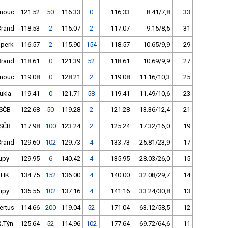
mouc
121.52
50
116.33
0
116.33
8.41/7,8
33
Brand
118.53
2
115.07
2
117.07
9.15/8,5
31
perk
116.57
2
115.90
154
118.57
10.65/9,9
29
Brand
118.61
0
121.39
52
118.61
10.69/9,9
27
mouc
119.08
0
128.21
2
119.08
11.16/10,3
25
ukla
119.41
0
121.71
58
119.41
11.49/10,6
23
SČB
122.68
50
119.28
2
121.28
13.36/12,4
21
SČB
117.98
100
123.24
2
125.24
17.32/16,0
19
Brand
129.60
102
129.73
4
133.73
25.81/23,9
17
upy
129.95
6
140.42
4
135.95
28.03/26,0
15
 HK
134.75
152
136.00
4
140.00
32.08/29,7
14
upy
135.55
102
137.16
4
141.16
33.24/30,8
13
ertus
114.66
200
119.04
52
171.04
63.12/58,5
12
š.Týn
125.64
52
114.96
102
177.64
69.72/64,6
11