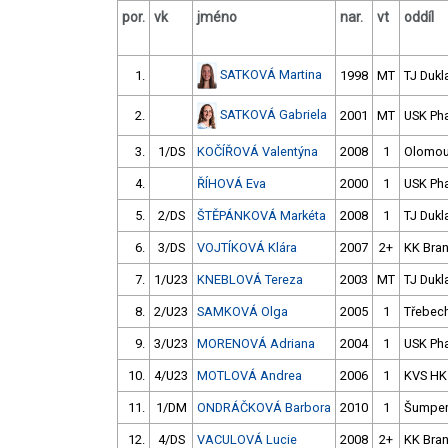
por.
vk
jméno
nar.
vt
oddíl
SATKOVÁ Martina
1.
1998
MT
TJ Dukl
SATKOVÁ Gabriela
2.
2001
MT
USK Ph
3.
1/DS
KOČÍŘOVÁ Valentýna
2008
1
Olomo
4.
ŘÍHOVÁ Eva
2000
1
USK Ph
5.
2/DS
ŠTĚPÁNKOVÁ Markéta
2008
1
TJ Dukl
6.
3/DS
VOJTÍKOVÁ Klára
2007
2+
KK Bra
7.
1/U23
KNEBLOVÁ Tereza
2003
MT
TJ Dukl
8.
2/U23
SAMKOVÁ Olga
2005
1
Třebech
9.
3/U23
MORENOVÁ Adriana
2004
1
USK Ph
10.
4/U23
MOTLOVÁ Andrea
2006
1
KVS HK
11.
1/DM
ONDRÁČKOVÁ Barbora
2010
1
Šumper
12.
4/DS
VACULOVÁ Lucie
2008
2+
KK Bra