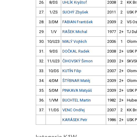
26.
8/DS
UHLÍK Kryštof
2008
2
KK B
27.
1/ZS
SUCHÝ Zbyšek
2011
2
USK 
28.
3/DM
FABIAN František
2009
2
VS Ost
29.
1/V
RAŠEK Michal
1977
2+
TJ Du
30.
10/U23
MALÝ Vojtěch
2006
1
Olom
31.
9/DS
DOČKAL Radek
2008
2+
USK 
32.
11/U23
ČIHOVSKÝ Šimon
2003
2+
SKVS
33.
10/DS
KUTÍN Filip
2007
2+
Olom
34.
4/DM
ŠTÝBNAR Matěj
2009
2+
Olom
35.
5/DM
PINKAVA Matyáš
2009
2+
USK 
36.
1/VM
BUCHTEL Martin
1982
2+
Hube
37.
11/DS
VENC Ondřej
2007
2
KK B
KARÁSEK Petr
1986
2+
USK 
kategorie K1W