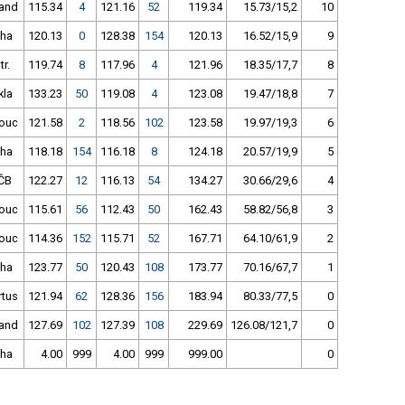
rand
115.34
4
121.16
52
119.34
15.73/15,2
10
Pha
120.13
0
128.38
154
120.13
16.52/15,9
9
r.
119.74
8
117.96
4
121.96
18.35/17,7
8
kla
133.23
50
119.08
4
123.08
19.47/18,8
7
ouc
121.58
2
118.56
102
123.58
19.97/19,3
6
Pha
118.18
154
116.18
8
124.18
20.57/19,9
5
ČB
122.27
12
116.13
54
134.27
30.66/29,6
4
ouc
115.61
56
112.43
50
162.43
58.82/56,8
3
ouc
114.36
152
115.71
52
167.71
64.10/61,9
2
Pha
123.77
50
120.43
108
173.77
70.16/67,7
1
rtus
121.94
62
128.36
156
183.94
80.33/77,5
0
rand
127.69
102
127.39
108
229.69
126.08/121,7
0
Pha
4.00
999
4.00
999
999.00
0