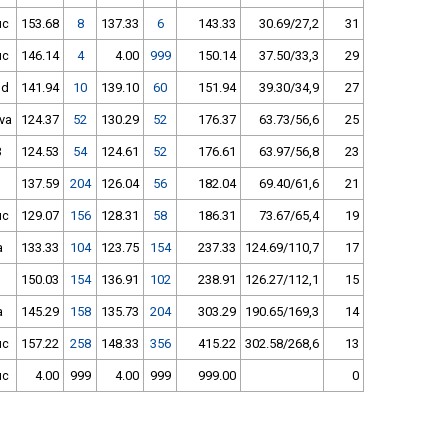
uc
153.68
8
137.33
6
143.33
30.69/27,2
31
uc
146.14
4
4.00
999
150.14
37.50/33,3
29
nd
141.94
10
139.10
60
151.94
39.30/34,9
27
va
124.37
52
130.29
52
176.37
63.73/56,6
25
B
124.53
54
124.61
52
176.61
63.97/56,8
23
137.59
204
126.04
56
182.04
69.40/61,6
21
uc
129.07
156
128.31
58
186.31
73.67/65,4
19
a
133.33
104
123.75
154
237.33
124.69/110,7
17
150.03
154
136.91
102
238.91
126.27/112,1
15
a
145.29
158
135.73
204
303.29
190.65/169,3
14
uc
157.22
258
148.33
356
415.22
302.58/268,6
13
uc
4.00
999
4.00
999
999.00
0