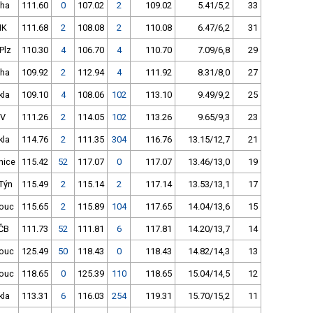
Pha
111.60
0
107.02
2
109.02
5.41/5,2
33
HK
111.68
2
108.08
2
110.08
6.47/6,2
31
Plz
110.30
4
106.70
4
110.70
7.09/6,8
29
Pha
109.92
2
112.94
4
111.92
8.31/8,0
27
kla
109.10
4
108.06
102
113.10
9.49/9,2
25
KV
111.26
2
114.05
102
113.26
9.65/9,3
23
kla
114.76
2
111.35
304
116.76
13.15/12,7
21
nice
115.42
52
117.07
0
117.07
13.46/13,0
19
Týn
115.49
2
115.14
2
117.14
13.53/13,1
17
ouc
115.65
2
115.89
104
117.65
14.04/13,6
15
ČB
111.73
52
111.81
6
117.81
14.20/13,7
14
ouc
125.49
50
118.43
0
118.43
14.82/14,3
13
ouc
118.65
0
125.39
110
118.65
15.04/14,5
12
kla
113.31
6
116.03
254
119.31
15.70/15,2
11