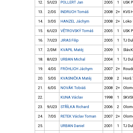
12.
5/U23
POLLERT Jan
2005
1
USK 
13.
2/DS
INDRUCH Tomáš
2008
2+
KVS 
14.
3/DS
HANZEL Jáchym
2008
2+
Loko 
15.
6/U23
VĚTROVSKÝ Tomáš
2005
1
USK 
16.
7/U23
JIRAS Filip
2005
1
TJ Du
17.
2/DM
KVAPIL Matěj
2009
1
Sláv.
18.
8/U23
URBAN Michal
2004
1
TJ Du
19.
4/DS
FRÖHLICH Jáchym
2007
2+
Roud
20.
5/DS
KVASNIČKA Matěj
2008
2
Horš.
21.
6/DS
NOVÁK Tobiáš
2008
2+
Olom
22.
KUNA Václav
1998
1
SKVS
23.
9/U23
STŘÍLKA Richard
2006
2
Olom
24.
7/DS
RETEK Václav Toman
2007
2+
Olom
25.
URBAN Daniel
2001
1
TJ Du