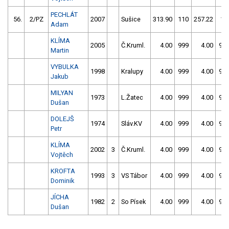
PECHLÁT
56.
2/PZ
2007
Sušice
313.90
110
257.22
14
Adam
KLÍMA
2005
Č.Kruml.
4.00
999
4.00
99
Martin
VYBULKA
1998
Kralupy
4.00
999
4.00
99
Jakub
MILYAN
1973
L.Žatec
4.00
999
4.00
99
Dušan
DOLEJŠ
1974
Sláv.KV
4.00
999
4.00
99
Petr
KLÍMA
2002
3
Č.Kruml.
4.00
999
4.00
99
Vojtěch
KROFTA
1993
3
VS Tábor
4.00
999
4.00
99
Dominik
JÍCHA
1982
2
So Písek
4.00
999
4.00
99
Dušan