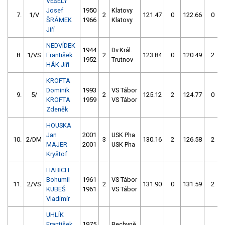
VESELÝ
Josef
1950
Klatovy
7.
1/V
2
121.47
0
122.66
0
ŠRÁMEK
1966
Klatovy
Jiří
NEDVÍDEK
1944
Dv.Král.
8.
1/VS
František
2
123.84
0
120.49
2
1952
Trutnov
HÁK Jiří
KROFTA
Dominik
1993
VS Tábor
9.
5/
2
125.12
2
124.77
0
KROFTA
1959
VS Tábor
Zdeněk
HOUSKA
Jan
2001
USK Pha
10.
2/DM
3
130.16
2
126.58
2
MAJER
2001
USK Pha
Kryštof
HABICH
Bohumil
1961
VS Tábor
11.
2/VS
2
131.90
0
131.59
2
KUBEŠ
1961
VS Tábor
Vladimír
UHLÍK
František
1975
Bechyně