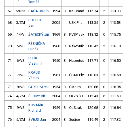
Tomáš
67.
6/U23
BÁČA Jakub
1994
3
KK Brand
115.74
2
113.33
POLLERT
68.
3/ZM
2005
USK Pha
113.35
2
113.53
Jan
69.
14/V
ŽATECKÝ Jiří
1969
3
KVSPísek
118.12
0
115.75
PŠENIČKA
70.
5/VS
1960
3
Rakovník
118.42
2
116.10
Luděk
LEPÍK
71.
6/VS
1950
3
Hubertus
117.71
0
116.50
Vlastimil
KRAUS
72.
7/VS
1961
3
ČSAD Plz
118.63
2
116.68
Václav
73.
8/VS
PÁRTL Mirek
1954
3
Č.Kruml.
120.86
0
116.95
74.
4/ZM
ŠEDIVÝ Vít
2004
3
SKVS ČB
112.43
6
111.63
KOVAŘÍK
75.
9/VS
1959
3
Ot.Strak
120.68
2
116.84
Richard
76.
5/ZM
ŠVEJD Jan
2004
3
Sušice
119.49
2
117.32