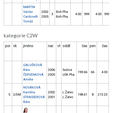
MARTIN
Václav
2002
Boh.Pha
3
4.00
999
4.00
999
Cardoselli
2005
Boh.Pha
Tomáš
kategorie C2W
por.
vk
jméno
nar.
vt
oddíl
čas
pen
čas
p
GALUŠKOVÁ
Bára
2006
Sušice
199.66
66
4.00
9
ČERVENKOVÁ
2005
USK Pha
Amélie
NOVÁKOVÁ
Karolína
2002
L.Žatec
5.
2/DM
198.61
8
213.23
1
STRASSEROVÁ
2001
L.Žatec
Bára