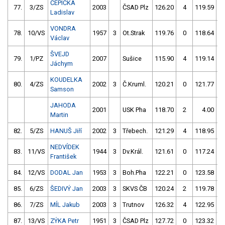
ČEPIČKA
77.
3/ZS
2003
ČSAD Plz
126.20
4
119.59
Ladislav
VONDRA
78.
10/VS
1957
3
Ot.Strak
119.76
0
118.64
Václav
ŠVEJD
79.
1/PZ
2007
Sušice
115.90
4
119.14
Jáchym
KOUDELKA
80.
4/ZS
2002
3
Č.Kruml.
120.21
0
121.77
Samson
JAHODA
2001
USK Pha
118.70
2
4.00
9
Martin
82.
5/ZS
HANUŠ Jiří
2002
3
Třebech.
121.29
4
118.95
NEDVÍDEK
83.
11/VS
1944
3
Dv.Král.
121.61
0
117.24
5
František
84.
12/VS
DODAL Jan
1953
3
Boh.Pha
122.21
0
123.58
85.
6/ZS
ŠEDIVÝ Jan
2003
3
SKVS ČB
120.24
2
119.78
86.
7/ZS
MÍL Jakub
2003
3
Trutnov
126.32
4
122.95
87.
13/VS
ZÝKA Petr
1951
3
ČSAD Plz
127.72
0
123.32