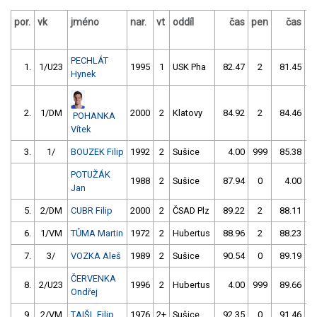
por.
vk
jméno
nar.
vt
oddíl
čas
pen
čas
p
PECHLÁT
1.
1/U23
1995
1
USK Pha
82.47
2
81.45
Hynek
2.
1/DM
2000
2
Klatovy
84.92
2
84.46
POHANKA
Vítek
3.
1/
BOUZEK Filip
1992
2
Sušice
4.00
999
85.38
POTUŽÁK
1988
2
Sušice
87.94
0
4.00
9
Jan
5.
2/DM
CUBR Filip
2000
2
ČSAD Plz
89.22
2
88.11
6.
1/VM
TŮMA Martin
1972
2
Hubertus
88.96
2
88.23
7.
3/
VOZKA Aleš
1989
2
Sušice
90.54
0
89.19
ČERVENKA
8.
2/U23
1996
2
Hubertus
4.00
999
89.66
Ondřej
9.
2/VM
TAIŠL Filip
1976
2+
Sušice
92.35
0
91.46