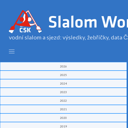
vodní slalom a sjezd: výsledky, žebříčky, data
2026
2025
2024
2023
2022
2021
2020
2019