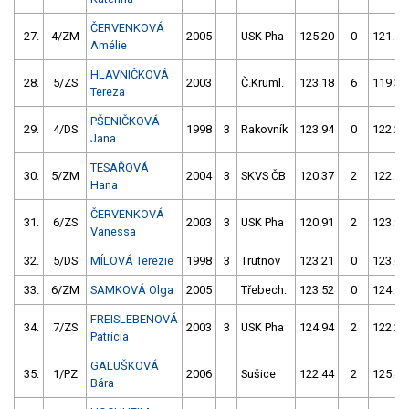
ČERVENKOVÁ
27.
4/ZM
2005
USK Pha
125.20
0
121.15
Amélie
HLAVNIČKOVÁ
28.
5/ZS
2003
Č.Kruml.
123.18
6
119.39
Tereza
PŠENIČKOVÁ
29.
4/DS
1998
3
Rakovník
123.94
0
122.23
Jana
TESAŘOVÁ
30.
5/ZM
2004
3
SKVS ČB
120.37
2
122.59
Hana
ČERVENKOVÁ
31.
6/ZS
2003
3
USK Pha
120.91
2
123.90
Vanessa
32.
5/DS
MÍLOVÁ Terezie
1998
3
Trutnov
123.21
0
123.61
33.
6/ZM
SAMKOVÁ Olga
2005
Třebech.
123.52
0
124.11
FREISLEBENOVÁ
34.
7/ZS
2003
3
USK Pha
124.94
2
122.21
Patricia
GALUŠKOVÁ
35.
1/PZ
2006
Sušice
122.44
2
125.44
Bára