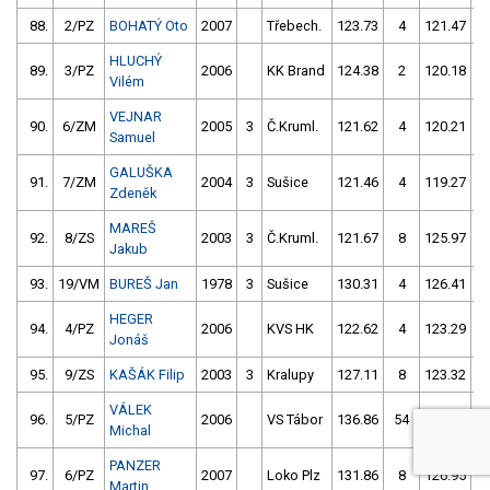
88.
2/PZ
BOHATÝ Oto
2007
Třebech.
123.73
4
121.47
HLUCHÝ
89.
3/PZ
2006
KK Brand
124.38
2
120.18
Vilém
VEJNAR
90.
6/ZM
2005
3
Č.Kruml.
121.62
4
120.21
Samuel
GALUŠKA
91.
7/ZM
2004
3
Sušice
121.46
4
119.27
Zdeněk
MAREŠ
92.
8/ZS
2003
3
Č.Kruml.
121.67
8
125.97
Jakub
93.
19/VM
BUREŠ Jan
1978
3
Sušice
130.31
4
126.41
HEGER
94.
4/PZ
2006
KVS HK
122.62
4
123.29
Jonáš
95.
9/ZS
KAŠÁK Filip
2003
3
Kralupy
127.11
8
123.32
VÁLEK
96.
5/PZ
2006
VS Tábor
136.86
54
126.83
Michal
PANZER
97.
6/PZ
2007
Loko Plz
131.86
8
126.95
Martin