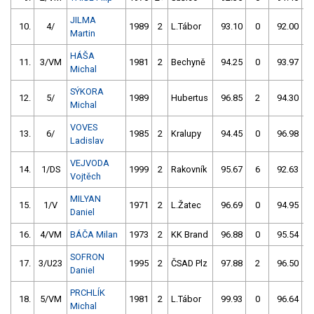
JILMA
10.
4/
1989
2
L.Tábor
93.10
0
92.00
Martin
HÁŠA
11.
3/VM
1981
2
Bechyně
94.25
0
93.97
Michal
SÝKORA
12.
5/
1989
Hubertus
96.85
2
94.30
Michal
VOVES
13.
6/
1985
2
Kralupy
94.45
0
96.98
Ladislav
VEJVODA
14.
1/DS
1999
2
Rakovník
95.67
6
92.63
Vojtěch
MILYAN
15.
1/V
1971
2
L.Žatec
96.69
0
94.95
Daniel
16.
4/VM
BÁČA Milan
1973
2
KK Brand
96.88
0
95.54
SOFRON
17.
3/U23
1995
2
ČSAD Plz
97.88
2
96.50
Daniel
PRCHLÍK
18.
5/VM
1981
2
L.Tábor
99.93
0
96.64
Michal