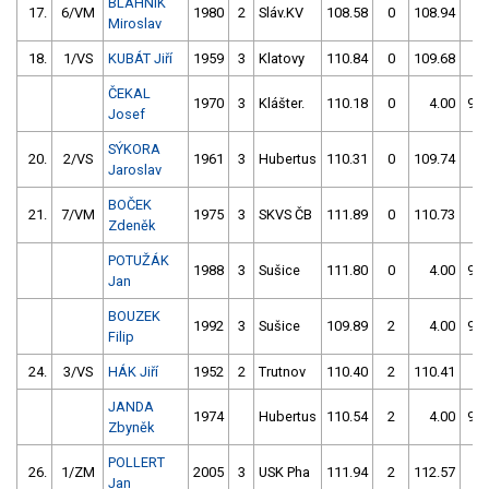
BLAHNÍK
17.
6/VM
1980
2
Sláv.KV
108.58
0
108.94
0
Miroslav
18.
1/VS
KUBÁT Jiří
1959
3
Klatovy
110.84
0
109.68
0
ČEKAL
1970
3
Klášter.
110.18
0
4.00
99
Josef
SÝKORA
20.
2/VS
1961
3
Hubertus
110.31
0
109.74
2
Jaroslav
BOČEK
21.
7/VM
1975
3
SKVS ČB
111.89
0
110.73
0
Zdeněk
POTUŽÁK
1988
3
Sušice
111.80
0
4.00
99
Jan
BOUZEK
1992
3
Sušice
109.89
2
4.00
99
Filip
24.
3/VS
HÁK Jiří
1952
2
Trutnov
110.40
2
110.41
2
JANDA
1974
Hubertus
110.54
2
4.00
99
Zbyněk
POLLERT
26.
1/ZM
2005
3
USK Pha
111.94
2
112.57
0
Jan