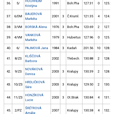
HOCHHEIM
36.
5/
1991
Boh.Pha
127.31
0
125.21
Kristýna
BAUEROVÁ
37.
6/DM
2001
3
Č.Kruml.
121.35
4
124.33
Markéta
38.
3/VM
BORSKÁ Alena
1976
3
Boh.Pha
123.69
2
127.47
VANKOVÁ
39.
4/VM
1979
3
Hubertus
127.96
0
125.46
Markéta
40.
6/
PAJMOVÁ Jana
1984
3
Kadaň
201.56
10
128.29
KLIŠČOVÁ
41.
8/ZS
2002
Třebech.
130.88
2
128.41
Barbora
NOVÁKOVÁ
42.
9/ZS
2003
3
Kralupy
130.39
2
128.81
Denisa
HRDLIČKOVÁ
43.
10/ZS
2003
3
Kralupy
129.50
2
130.49
Sára
HONZÍKOVÁ
44.
11/ZS
2003
3
Ot.Strak
130.84
4
131.24
Lucie
ŠRÉTROVÁ
45.
2/PZ
2007
Kralupy
130.38
4
132.26
Amálie