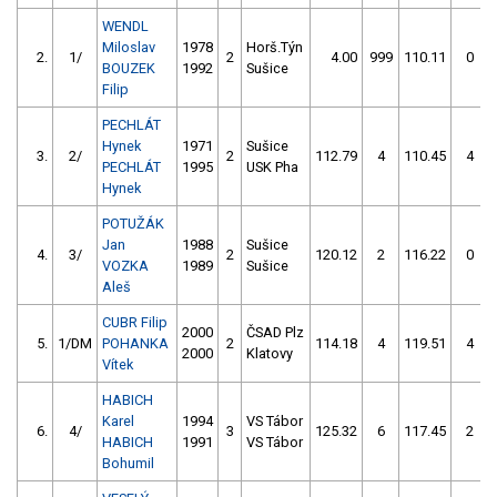
WENDL
Miloslav
1978
Horš.Týn
2.
1/
2
4.00
999
110.11
0
BOUZEK
1992
Sušice
Filip
PECHLÁT
Hynek
1971
Sušice
3.
2/
2
112.79
4
110.45
4
PECHLÁT
1995
USK Pha
Hynek
POTUŽÁK
Jan
1988
Sušice
4.
3/
2
120.12
2
116.22
0
VOZKA
1989
Sušice
Aleš
CUBR Filip
2000
ČSAD Plz
5.
1/DM
POHANKA
2
114.18
4
119.51
4
2000
Klatovy
Vítek
HABICH
Karel
1994
VS Tábor
6.
4/
3
125.32
6
117.45
2
HABICH
1991
VS Tábor
Bohumil