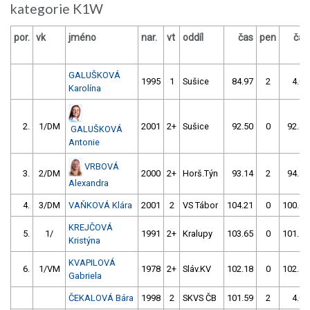
kategorie K1W
por.
vk
jméno
nar.
vt
oddíl
čas
pen
čas
GALUŠKOVÁ
1995
1
Sušice
84.97
2
4.00
Karolína
2.
1/DM
2001
2+
Sušice
92.50
0
92.44
GALUŠKOVÁ
Antonie
VRBOVÁ
3.
2/DM
2000
2+
Horš.Týn
93.14
2
94.83
Alexandra
4.
3/DM
VAŇKOVÁ Klára
2001
2
VS Tábor
104.21
0
100.69
KREJČOVÁ
5.
1/
1991
2+
Kralupy
103.65
0
101.16
Kristýna
KVAPILOVÁ
6.
1/VM
1978
2+
Sláv.KV
102.18
0
102.46
Gabriela
ČEKALOVÁ Bára
1998
2
SKVS ČB
101.59
2
4.00