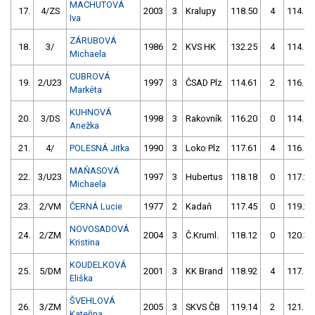
MACHUTOVÁ
17.
4/ZS
2003
3
Kralupy
118.50
4
114.41
Iva
ZÁRUBOVÁ
18.
3/
1986
2
KVS HK
132.25
4
114.88
Michaela
CUBROVÁ
19.
2/U23
1997
3
ČSAD Plz
114.61
2
116.17
Markéta
KUHNOVÁ
20.
3/DS
1998
3
Rakovník
116.20
0
114.47
Anežka
21.
4/
POLESNÁ Jitka
1990
3
Loko Plz
117.61
4
116.90
MAŇASOVÁ
22.
3/U23
1997
3
Hubertus
118.18
0
117.22
Michaela
23.
2/VM
ČERNÁ Lucie
1977
2
Kadaň
117.45
0
119.22
NOVOSADOVÁ
24.
2/ZM
2004
3
Č.Kruml.
118.12
0
120.33
Kristina
KOUDELKOVÁ
25.
5/DM
2001
3
KK Brand
118.92
4
117.46
Eliška
ŠVEHLOVÁ
26.
3/ZM
2005
3
SKVS ČB
119.14
2
121.18
Kateřina