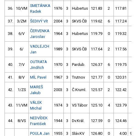
SMETÁNKA
36.
10/VM
1976
3
Hubertus
121.83
2
117.81
0
Radek
37.
3/ZM
ŠEDIVÝ Vít
2004
3
SKVS ČB
119.62
6
117.24
2
ČERVENKA
38.
6/V
1964
3
Hubertus
119.79
0
119.32
0
Jaroslav
VADLEJCH
39.
6/
1989
3
SKVS ČB
117.64
2
117.56
2
Jan
OUTRATA
40.
7/V
1970
3
Pardub.
126.37
6
119.75
0
Jindřich
41.
8/V
MÍL Pavel
1967
3
Trutnov
121.77
0
120.31
2
MAREŠ
42.
1/ZS
2003
3
Č.Kruml.
125.57
2
122.42
2
Jakub
VÁLEK
43.
11/VM
1974
3
VS Tábor
125.10
4
123.79
2
Michal
NEDVÍDEK
44.
8/VS
1944
3
Dv.Král.
127.59
0
124.46
2
František
POULA Jan
1955
3
Sláv.KV
126.80
0
4.00
99