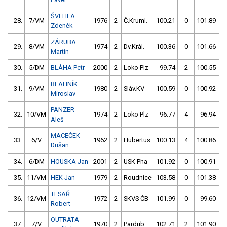
ŠVEHLA
28.
7/VM
1976
2
Č.Kruml.
100.21
0
101.89
Zdeněk
ZÁRUBA
29.
8/VM
1974
2
Dv.Král.
100.36
0
101.66
Martin
30.
5/DM
BLÁHA Petr
2000
2
Loko Plz
99.74
2
100.55
BLAHNÍK
31.
9/VM
1980
2
Sláv.KV
100.59
0
100.92
Miroslav
PANZER
32.
10/VM
1974
2
Loko Plz
96.77
4
96.94
Aleš
MACEČEK
33.
6/V
1962
2
Hubertus
100.13
4
100.86
Dušan
34.
6/DM
HOUSKA Jan
2001
2
USK Pha
101.92
0
100.91
35.
11/VM
HEK Jan
1979
2
Roudnice
103.58
0
101.38
TESAŘ
36.
12/VM
1972
2
SKVS ČB
101.99
0
99.60
Robert
OUTRATA
37.
7/V
1970
2
Pardub.
102.71
2
101.90