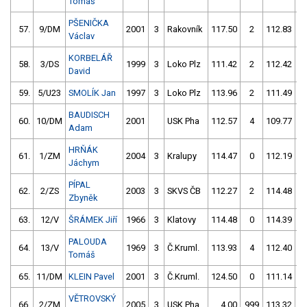
Tomáš
PŠENIČKA
57.
9/DM
2001
3
Rakovník
117.50
2
112.83
Václav
KORBELÁŘ
58.
3/DS
1999
3
Loko Plz
111.42
2
112.42
David
59.
5/U23
SMOLÍK Jan
1997
3
Loko Plz
113.96
2
111.49
BAUDISCH
60.
10/DM
2001
USK Pha
112.57
4
109.77
Adam
HRŇÁK
61.
1/ZM
2004
3
Kralupy
114.47
0
112.19
Jáchym
PÍPAL
62.
2/ZS
2003
3
SKVS ČB
112.27
2
114.48
Zbyněk
63.
12/V
ŠRÁMEK Jiří
1966
3
Klatovy
114.48
0
114.39
PALOUDA
64.
13/V
1969
3
Č.Kruml.
113.93
4
112.40
Tomáš
65.
11/DM
KLEIN Pavel
2001
3
Č.Kruml.
124.50
0
111.14
VĚTROVSKÝ
66.
2/ZM
2005
3
USK Pha
4.00
999
113.32