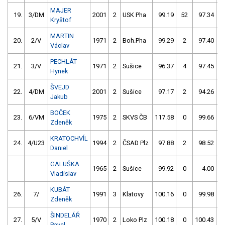
MAJER
19.
3/DM
2001
2
USK Pha
99.19
52
97.34
Kryštof
MARTIN
20.
2/V
1971
2
Boh.Pha
99.29
2
97.40
Václav
PECHLÁT
21.
3/V
1971
2
Sušice
96.37
4
97.45
Hynek
ŠVEJD
22.
4/DM
2001
2
Sušice
97.17
2
94.26
Jakub
BOČEK
23.
6/VM
1975
2
SKVS ČB
117.58
0
99.66
Zdeněk
KRATOCHVÍL
24.
4/U23
1994
2
ČSAD Plz
97.88
2
98.52
Daniel
GALUŠKA
1965
2
Sušice
99.92
0
4.00
9
Vladislav
KUBÁT
26.
7/
1991
3
Klatovy
100.16
0
99.98
Zdeněk
ŠINDELÁŘ
27.
5/V
1970
2
Loko Plz
100.18
0
100.43
Pavel