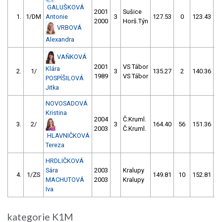
GALUŠKOVÁ
2001
Sušice
1.
1/DM
Antonie
3
127.53
0
123.43
2000
Horš.Týn
VRBOVÁ
Alexandra
VAŇKOVÁ
2001
VS Tábor
Klára
2.
1/
3
135.27
2
140.36
1989
VS Tábor
POSPÍŠILOVÁ
Jitka
NOVOSADOVÁ
Kristina
2004
Č.Kruml.
3.
2/
3
164.40
56
151.36
2003
Č.Kruml.
HLAVNIČKOVÁ
Tereza
HRDLIČKOVÁ
Sára
2003
Kralupy
4.
1/ZS
149.81
10
152.81
1
MACHUTOVÁ
2003
Kralupy
Iva
kategorie K1M