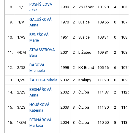
POSPÍŠILOVÁ
8.
2/
1989
2
VS Tábor
103.28
4
103.11
Jitka
GALUŠKOVÁ
9.
1/V
1970
2
Sušice
109.56
0
107.74
Anna
BENEŠOVÁ
10.
1/VS
1961
2
Sušice
108.31
0
108.74
Marie
STRASSEROVÁ
11.
4/DM
2001
2
L.Žatec
109.81
2
108.95
Bára
BÁČOVÁ
12.
2/DS
1998
2
KK Brand
105.16
6
107.73
Michaela
13.
1/ZS
ŽATECKÁ Nikola
2002
2
Kralupy
111.28
0
109.59
BEDNÁŘOVÁ
14.
2/ZS
2002
3
Č.Lípa
114.87
2
112.28
Anna
HOUŠKOVÁ
15.
3/ZS
2003
3
Č.Lípa
111.30
2
114.71
Kateřina
BEDNÁŘOVÁ
16.
1/ZM
2004
3
Č.Lípa
110.50
8
113.86
Markéta