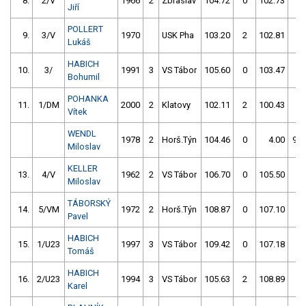
8.
2/V
1966
2
Zbraslav
104.72
0
102.73
0
Jiří
POLLERT
9.
3/V
1970
USK Pha
103.20
2
102.81
0
Lukáš
HABICH
10.
3/
1991
3
VS Tábor
105.60
0
103.47
0
Bohumil
POHANKA
11.
1/DM
2000
2
Klatovy
102.11
2
100.43
4
Vítek
WENDL
1978
2
Horš.Týn
104.46
0
4.00
99
Miloslav
KELLER
13.
4/V
1962
2
VS Tábor
106.70
0
105.50
0
Miloslav
TÁBORSKÝ
14.
5/VM
1972
2
Horš.Týn
108.87
0
107.10
0
Pavel
HABICH
15.
1/U23
1997
3
VS Tábor
109.42
0
107.18
0
Tomáš
HABICH
16.
2/U23
1994
3
VS Tábor
105.63
2
108.89
4
Karel