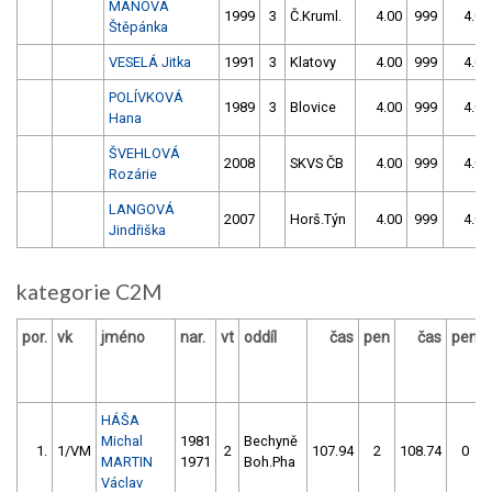
MANOVÁ
1999
3
Č.Kruml.
4.00
999
4.00
Štěpánka
VESELÁ Jitka
1991
3
Klatovy
4.00
999
4.00
POLÍVKOVÁ
1989
3
Blovice
4.00
999
4.00
Hana
ŠVEHLOVÁ
2008
SKVS ČB
4.00
999
4.00
Rozárie
LANGOVÁ
2007
Horš.Týn
4.00
999
4.00
Jindřiška
kategorie C2M
por.
vk
jméno
nar.
vt
oddíl
čas
pen
čas
pen
HÁŠA
Michal
1981
Bechyně
1.
1/VM
2
107.94
2
108.74
0
MARTIN
1971
Boh.Pha
Václav