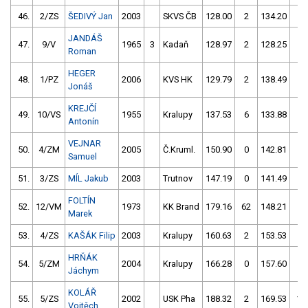
46.
2/ZS
ŠEDIVÝ Jan
2003
SKVS ČB
128.00
2
134.20
4
JANDÁŠ
47.
9/V
1965
3
Kadaň
128.97
2
128.25
6
Roman
HEGER
48.
1/PZ
2006
KVS HK
129.79
2
138.49
2
Jonáš
KREJČÍ
49.
10/VS
1955
Kralupy
137.53
6
133.88
2
Antonín
VEJNAR
50.
4/ZM
2005
Č.Kruml.
150.90
0
142.81
0
Samuel
51.
3/ZS
MÍL Jakub
2003
Trutnov
147.19
0
141.49
2
FOLTÍN
52.
12/VM
1973
KK Brand
179.16
62
148.21
4
Marek
53.
4/ZS
KAŠÁK Filip
2003
Kralupy
160.63
2
153.53
0
HRŇÁK
54.
5/ZM
2004
Kralupy
166.28
0
157.60
0
Jáchym
KOLÁŘ
55.
5/ZS
2002
USK Pha
188.32
2
169.53
10
Vojtěch