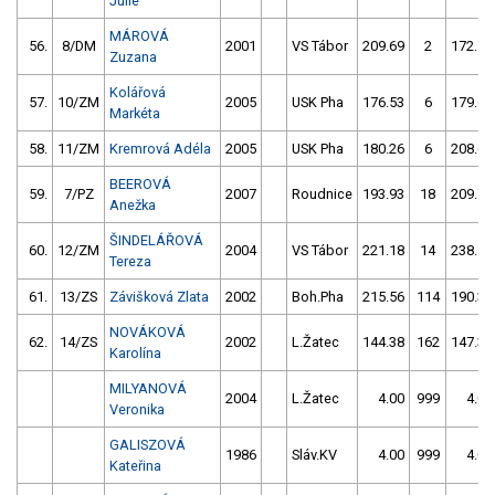
Julie
MÁROVÁ
56.
8/DM
2001
VS Tábor
209.69
2
172.74
Zuzana
Kolářová
57.
10/ZM
2005
USK Pha
176.53
6
179.69
Markéta
58.
11/ZM
Kremrová Adéla
2005
USK Pha
180.26
6
208.67
BEEROVÁ
59.
7/PZ
2007
Roudnice
193.93
18
209.75
Anežka
ŠINDELÁŘOVÁ
60.
12/ZM
2004
VS Tábor
221.18
14
238.50
Tereza
61.
13/ZS
Závišková Zlata
2002
Boh.Pha
215.56
114
190.31
NOVÁKOVÁ
62.
14/ZS
2002
L.Žatec
144.38
162
147.38
Karolína
MILYANOVÁ
2004
L.Žatec
4.00
999
4.00
Veronika
GALISZOVÁ
1986
Sláv.KV
4.00
999
4.00
Kateřina