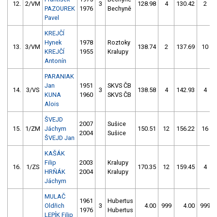
12.
2/VM
3
128.98
4
130.42
2
PAZOUREK
1976
Bechyně
Pavel
KREJČÍ
Hynek
1978
Roztoky
13.
3/VM
138.74
2
137.69
10
KREJČÍ
1955
Kralupy
Antonín
PARANIAK
Jan
1951
SKVS ČB
14.
3/VS
3
138.58
4
142.93
4
KUNA
1960
SKVS ČB
Alois
ŠVEJD
2007
Sušice
15.
1/ZM
Jáchym
150.51
12
156.22
16
2004
Sušice
ŠVEJD Jan
KAŠÁK
Filip
2003
Kralupy
16.
1/ZS
170.35
12
159.45
4
HRŇÁK
2004
Kralupy
Jáchym
MULAČ
1961
Hubertus
Oldřich
3
4.00
999
4.00
999
1976
Hubertus
LEPÍK Filip