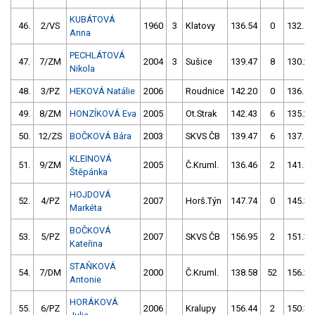
KUBÁTOVÁ
46.
2/VS
1960
3
Klatovy
136.54
0
132.47
Anna
PECHLÁTOVÁ
47.
7/ZM
2004
3
Sušice
139.47
8
130.27
Nikola
48.
3/PZ
HEKOVÁ Natálie
2006
Roudnice
142.20
0
136.86
49.
8/ZM
HONZÍKOVÁ Eva
2005
Ot.Strak
142.43
6
135.22
50.
12/ZS
BOČKOVÁ Bára
2003
SKVS ČB
139.47
6
137.49
KLEINOVÁ
51.
9/ZM
2005
Č.Kruml.
136.46
2
141.64
Štěpánka
HOJDOVÁ
52.
4/PZ
2007
Horš.Týn
147.74
0
145.32
Markéta
BOČKOVÁ
53.
5/PZ
2007
SKVS ČB
156.95
2
151.33
Kateřina
STAŇKOVÁ
54.
7/DM
2000
Č.Kruml.
138.58
52
156.22
Antonie
HORÁKOVÁ
55.
6/PZ
2006
Kralupy
156.44
2
150.30