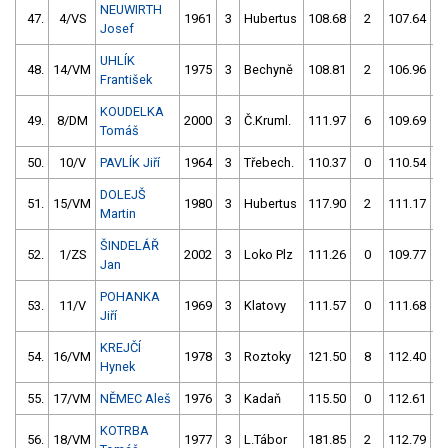
NEUWIRTH
47.
4/VS
1961
3
Hubertus
108.68
2
107.64
Josef
UHLÍK
48.
14/VM
1975
3
Bechyně
108.81
2
106.96
František
KOUDELKA
49.
8/DM
2000
3
Č.Kruml.
111.97
6
109.69
Tomáš
50.
10/V
PAVLÍK Jiří
1964
3
Třebech.
110.37
0
110.54
DOLEJŠ
51.
15/VM
1980
3
Hubertus
117.90
2
111.17
Martin
ŠINDELÁŘ
52.
1/ZS
2002
3
Loko Plz
111.26
0
109.77
Jan
POHANKA
53.
11/V
1969
3
Klatovy
111.57
0
111.68
Jiří
KREJČÍ
54.
16/VM
1978
3
Roztoky
121.50
8
112.40
Hynek
55.
17/VM
NĚMEC Aleš
1976
3
Kadaň
115.50
0
112.61
KOTRBA
56.
18/VM
1977
3
L.Tábor
181.85
2
112.79