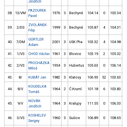
Jindřich
PAZOUREK
38.
13/VM
1976
3
Bechyně
104.14
0
103.34
Pavel
ZVOLÁNEK
39.
2/DS
1999
3
Bechyně
105.87
4
104.31
Filip
GÜRTLER
40.
7/DM
2001
3
USK Pha
103.32
4
104.98
Adam
41.
1/VS
CHOD Václav
1961
3
Blovice
103.19
2
105.32
PROCHÁZKA
42.
2/VS
1954
3
Hubertus
105.63
0
106.14
Miloš
43.
8/
KUBÁT Jan
1982
3
Klatovy
106.93
52
103.63
KOUDELKA
44.
8/V
1964
2
Č.Kruml.
101.18
6
103.83
Tomáš
NOVÁK
45.
9/V
1964
3
Kralupy
111.55
0
106.33
Jindřich
KOSHELEV
46.
3/VS
1960
3
Sušice
106.89
0
108.65
Sergey