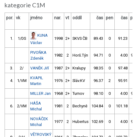
kategorie C1M
por.
vk
jméno
nar.
vt
oddíl
čas
pen
čas
pe
KUNA
1.
1/DS
1998
2+
SKVS ČB
89.43
0
91.23
0
Václav
PIVOŇKA
1982
2
Horš.Týn
94.71
0
4.00
99
Zdeněk
3.
2/
VANĚK Jiří
1987
2+
Kralupy
98.35
0
97.48
0
KVAPIL
4.
1/VM
1976
2+
Sláv.KV
96.37
2
95.91
2
Martin
MILLER Jan
1968
2+
Turnov
98.10
0
4.00
99
HÁŠA
6.
2/VM
1981
2
Bechyně
104.84
0
101.18
0
Michal
NOVÁČEK
1977
2
Hubertus
102.69
0
4.00
99
Michal
VĚTROVSKÝ