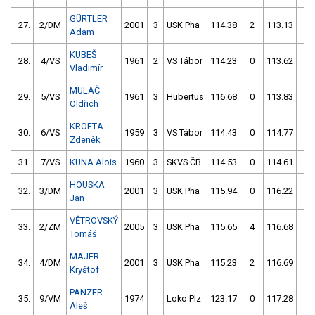
GÜRTLER
27.
2/DM
2001
3
USK Pha
114.38
2
113.13
0
Adam
KUBEŠ
28.
4/VS
1961
2
VS Tábor
114.23
0
113.62
0
Vladimír
MULAČ
29.
5/VS
1961
3
Hubertus
116.68
0
113.83
0
Oldřich
KROFTA
30.
6/VS
1959
3
VS Tábor
114.43
0
114.77
0
Zdeněk
31.
7/VS
KUNA Alois
1960
3
SKVS ČB
114.53
0
114.61
0
HOUSKA
32.
3/DM
2001
3
USK Pha
115.94
0
116.22
2
Jan
VĚTROVSKÝ
33.
2/ZM
2005
3
USK Pha
115.65
4
116.68
0
Tomáš
MAJER
34.
4/DM
2001
3
USK Pha
115.23
2
116.69
0
Kryštof
PANZER
35.
9/VM
1974
Loko Plz
123.17
0
117.28
0
Aleš