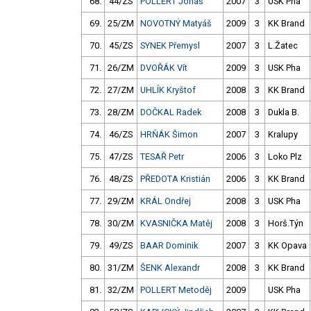
68.
44/ZS
POLLERT Jonáš
2007
3
USK Pha
69.
25/ZM
NOVOTNÝ Matyáš
2009
3
KK Brand
70.
45/ZS
SYNEK Přemysl
2007
3
L.Žatec
71.
26/ZM
DVOŘÁK Vít
2009
3
USK Pha
72.
27/ZM
UHLÍK Kryštof
2008
3
KK Brand
73.
28/ZM
DOČKAL Radek
2008
3
Dukla B.
74.
46/ZS
HRŇÁK Šimon
2007
3
Kralupy
75.
47/ZS
TESAŘ Petr
2006
3
Loko Plz
76.
48/ZS
PŘEDOTA Kristián
2006
3
KK Brand
77.
29/ZM
KRÁL Ondřej
2008
3
USK Pha
78.
30/ZM
KVASNIČKA Matěj
2008
3
Horš.Týn
79.
49/ZS
BAAR Dominik
2007
3
KK Opava
80.
31/ZM
ŠENK Alexandr
2008
3
KK Brand
81.
32/ZM
POLLERT Metoděj
2009
USK Pha