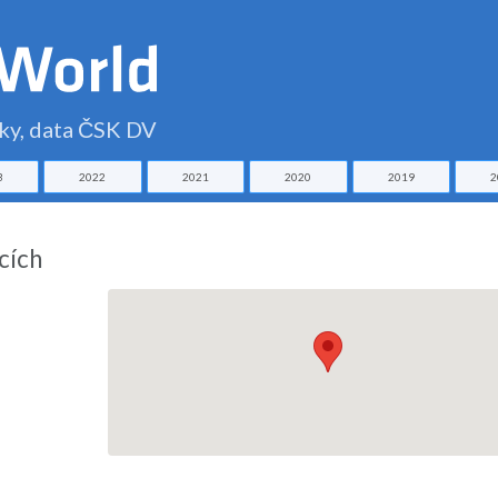
čky, data ČSK DV
3
2022
2021
2020
2019
2
cích