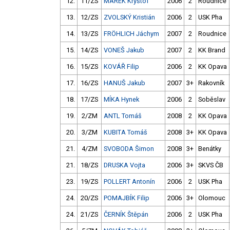
12.
11/ZS
MAREK Kryštof
2006
2
Roudnice
13.
12/ZS
ZVOLSKÝ Kristián
2006
2
USK Pha
14.
13/ZS
FRÖHLICH Jáchym
2007
2
Roudnice
15.
14/ZS
VONEŠ Jakub
2007
2
KK Brand
16.
15/ZS
KOVÁŘ Filip
2006
2
KK Opava
17.
16/ZS
HANUŠ Jakub
2007
3+
Rakovník
18.
17/ZS
MÍKA Hynek
2006
2
Soběslav
19.
2/ZM
ANTL Tomáš
2008
2
KK Opava
20.
3/ZM
KUBITA Tomáš
2008
3+
KK Opava
21.
4/ZM
SVOBODA Šimon
2008
3+
Benátky
21.
18/ZS
DRUSKA Vojta
2006
3+
SKVS ČB
23.
19/ZS
POLLERT Antonín
2006
2
USK Pha
24.
20/ZS
POMAJBÍK Filip
2006
3+
Olomouc
24.
21/ZS
ČERNÍK Štěpán
2006
2
USK Pha