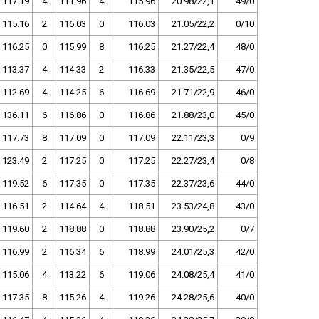
117.19
4
111.96
4
115.96
20.98/22,1
49/0
115.16
2
116.03
0
116.03
21.05/22,2
0/10
116.25
0
115.99
8
116.25
21.27/22,4
48/0
113.37
4
114.33
2
116.33
21.35/22,5
47/0
112.69
4
114.25
6
116.69
21.71/22,9
46/0
136.11
6
116.86
0
116.86
21.88/23,0
45/0
117.73
8
117.09
0
117.09
22.11/23,3
0/9
123.49
2
117.25
0
117.25
22.27/23,4
0/8
119.52
6
117.35
0
117.35
22.37/23,6
44/0
116.51
2
114.64
4
118.51
23.53/24,8
43/0
119.60
2
118.88
0
118.88
23.90/25,2
0/7
116.99
2
116.34
6
118.99
24.01/25,3
42/0
115.06
4
113.22
6
119.06
24.08/25,4
41/0
117.35
8
115.26
4
119.26
24.28/25,6
40/0