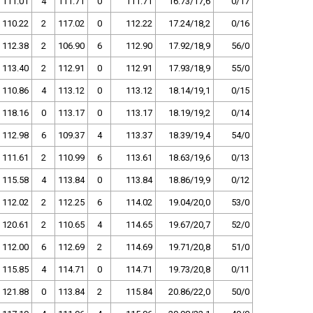
111.01
4
111.71
0
111.71
16.73/17,6
0/17
110.22
2
117.02
0
112.22
17.24/18,2
0/16
112.38
2
106.90
6
112.90
17.92/18,9
56/0
113.40
2
112.91
0
112.91
17.93/18,9
55/0
110.86
4
113.12
0
113.12
18.14/19,1
0/15
118.16
0
113.17
0
113.17
18.19/19,2
0/14
112.98
6
109.37
4
113.37
18.39/19,4
54/0
111.61
2
110.99
6
113.61
18.63/19,6
0/13
115.58
4
113.84
0
113.84
18.86/19,9
0/12
112.02
2
112.25
6
114.02
19.04/20,0
53/0
120.61
2
110.65
4
114.65
19.67/20,7
52/0
112.00
6
112.69
2
114.69
19.71/20,8
51/0
115.85
4
114.71
0
114.71
19.73/20,8
0/11
121.88
0
113.84
2
115.84
20.86/22,0
50/0