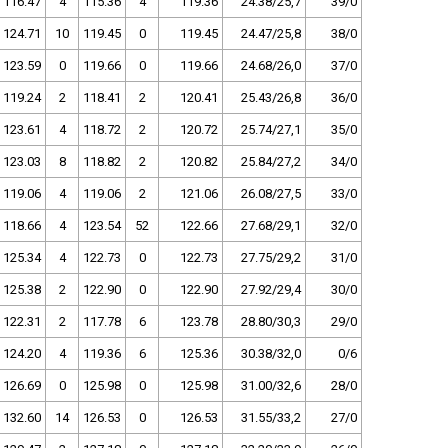
116.47
4
115.36
4
119.36
24.38/25,7
39/0
124.71
10
119.45
0
119.45
24.47/25,8
38/0
123.59
0
119.66
0
119.66
24.68/26,0
37/0
119.24
2
118.41
2
120.41
25.43/26,8
36/0
123.61
4
118.72
2
120.72
25.74/27,1
35/0
123.03
8
118.82
2
120.82
25.84/27,2
34/0
119.06
4
119.06
2
121.06
26.08/27,5
33/0
118.66
4
123.54
52
122.66
27.68/29,1
32/0
125.34
4
122.73
0
122.73
27.75/29,2
31/0
125.38
2
122.90
0
122.90
27.92/29,4
30/0
122.31
2
117.78
6
123.78
28.80/30,3
29/0
124.20
4
119.36
6
125.36
30.38/32,0
0/6
126.69
0
125.98
0
125.98
31.00/32,6
28/0
132.60
14
126.53
0
126.53
31.55/33,2
27/0