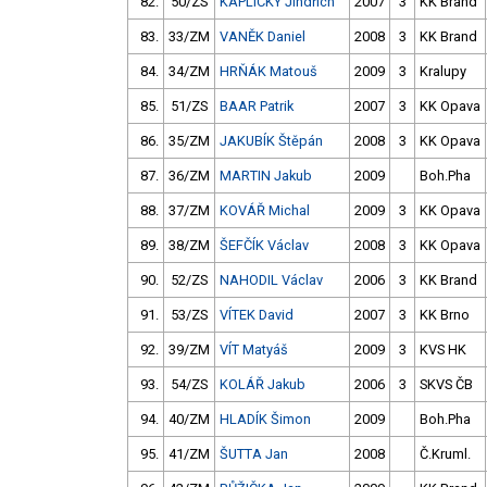
82.
50/ZS
KAPLICKÝ Jindřich
2007
3
KK Brand
83.
33/ZM
VANĚK Daniel
2008
3
KK Brand
84.
34/ZM
HRŇÁK Matouš
2009
3
Kralupy
85.
51/ZS
BAAR Patrik
2007
3
KK Opava
86.
35/ZM
JAKUBÍK Štěpán
2008
3
KK Opava
87.
36/ZM
MARTIN Jakub
2009
Boh.Pha
88.
37/ZM
KOVÁŘ Michal
2009
3
KK Opava
89.
38/ZM
ŠEFČÍK Václav
2008
3
KK Opava
90.
52/ZS
NAHODIL Václav
2006
3
KK Brand
91.
53/ZS
VÍTEK David
2007
3
KK Brno
92.
39/ZM
VÍT Matyáš
2009
3
KVS HK
93.
54/ZS
KOLÁŘ Jakub
2006
3
SKVS ČB
94.
40/ZM
HLADÍK Šimon
2009
Boh.Pha
95.
41/ZM
ŠUTTA Jan
2008
Č.Kruml.