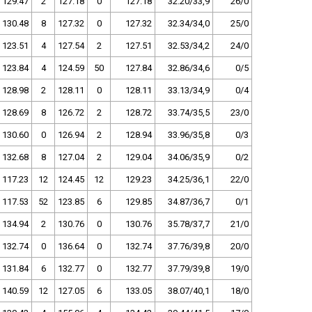
129.47
2
127.18
0
127.18
32.20/33,9
26/0
130.48
8
127.32
0
127.32
32.34/34,0
25/0
123.51
4
127.54
2
127.51
32.53/34,2
24/0
123.84
4
124.59
50
127.84
32.86/34,6
0/5
128.98
2
128.11
0
128.11
33.13/34,9
0/4
128.69
8
126.72
2
128.72
33.74/35,5
23/0
130.60
0
126.94
2
128.94
33.96/35,8
0/3
132.68
8
127.04
2
129.04
34.06/35,9
0/2
117.23
12
124.45
12
129.23
34.25/36,1
22/0
117.53
52
123.85
6
129.85
34.87/36,7
0/1
134.94
2
130.76
0
130.76
35.78/37,7
21/0
132.74
0
136.64
0
132.74
37.76/39,8
20/0
131.84
6
132.77
0
132.77
37.79/39,8
19/0
140.59
12
127.05
6
133.05
38.07/40,1
18/0