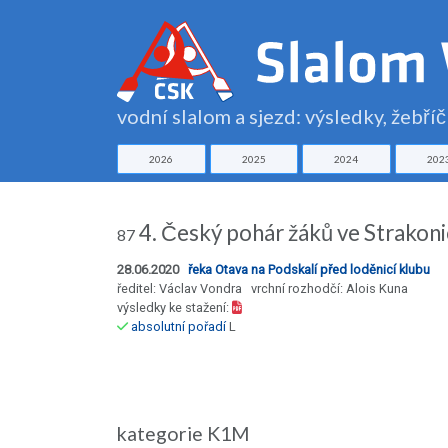
vodní slalom a sjezd: výsledky, žebří
2026
2025
2024
202
4. Český pohár žáků ve Strakoni
87
28.06.2020
řeka Otava na Podskalí před loděnicí klubu
ředitel: Václav Vondra vrchní rozhodčí: Alois Kuna
výsledky ke stažení:
absolutní pořadí
L
kategorie K1M