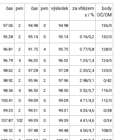
čas
pen
čas
pen
výsledek
za vítězem
body
s / %
OČ/OM
97.06
2
94.98
0
94.98
136/0
93.28
2
95.14
0
95.14
0.16/0,2
132/0
96.81
2
91.75
4
95.75
0.77/0,8
128/0
96.79
4
96.33
0
96.33
1.35/1,4
124/0
98.62
2
97.28
0
97.28
2.30/2,4
120/0
98.92
2
95.96
2
97.96
2.98/3,1
0/42
98.56
4
96.50
2
98.50
3.52/3,7
116/0
100.41
0
99.09
0
99.09
4.11/4,3
112/0
99.35
2
99.31
0
99.31
4.33/4,6
0/38
107.87
102
99.39
0
99.39
4.41/4,6
0/34
98.52
4
97.48
2
99.48
4.50/4,7
108/0