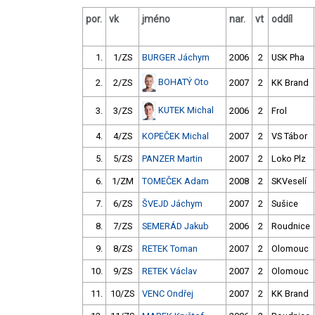
por.
vk
jméno
nar.
vt
oddíl
1.
1/ZS
BURGER Jáchym
2006
2
USK Pha
BOHATÝ Oto
2.
2/ZS
2007
2
KK Brand
KUTEK Michal
3.
3/ZS
2006
2
Frol
4.
4/ZS
KOPEČEK Michal
2007
2
VS Tábor
5.
5/ZS
PANZER Martin
2007
2
Loko Plz
6.
1/ZM
TOMEČEK Adam
2008
2
SKVeselí
7.
6/ZS
ŠVEJD Jáchym
2007
2
Sušice
8.
7/ZS
SEMERÁD Jakub
2006
2
Roudnice
9.
8/ZS
RETEK Toman
2007
2
Olomouc
10.
9/ZS
RETEK Václav
2007
2
Olomouc
11.
10/ZS
VENC Ondřej
2007
2
KK Brand