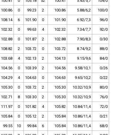
100.41
0
105.18
52
100.41
5.43/5,7
104/0
100.86
0
99.23
2
100.86
5.88/6,2
100/0
108.14
6
101.90
0
101.90
6.92/7,3
96/0
102.32
0
99.63
4
102.32
7.34/7,7
92/0
102.88
0
101.87
2
102.88
7.90/8,3
0/30
108.82
2
103.72
0
103.72
8.74/9,2
88/0
103.68
4
102.13
2
104.13
9.15/9,6
84/0
104.56
0
103.39
2
104.56
9.58/10,1
0/26
104.29
4
104.63
0
104.63
9.65/10,2
0/22
105.30
0
103.72
2
105.30
10.32/10,9
80/0
102.71
8
103.30
2
105.30
10.32/10,9
76/0
111.97
0
101.82
4
105.82
10.84/11,4
72/0
105.84
0
105.12
2
105.84
10.86/11,4
0/21
99.55
10
99.84
6
105.84
10.86/11,4
68/0