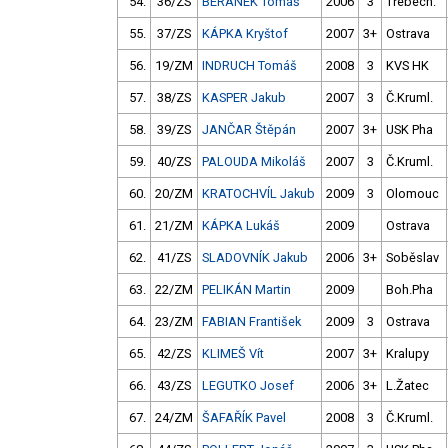
54.
36/ZS
BERÁNEK Tomáš
2006
3
Třebech.
55.
37/ZS
KÁPKA Kryštof
2007
3+
Ostrava
56.
19/ZM
INDRUCH Tomáš
2008
3
KVS HK
57.
38/ZS
KASPER Jakub
2007
3
Č.Kruml.
58.
39/ZS
JANČAR Štěpán
2007
3+
USK Pha
59.
40/ZS
PALOUDA Mikoláš
2007
3
Č.Kruml.
60.
20/ZM
KRATOCHVÍL Jakub
2009
3
Olomouc
61.
21/ZM
KÁPKA Lukáš
2009
Ostrava
62.
41/ZS
SLADOVNÍK Jakub
2006
3+
Soběslav
63.
22/ZM
PELIKÁN Martin
2009
Boh.Pha
64.
23/ZM
FABIAN František
2009
3
Ostrava
65.
42/ZS
KLIMEŠ Vít
2007
3+
Kralupy
66.
43/ZS
LEGUTKO Josef
2006
3+
L.Žatec
67.
24/ZM
ŠAFAŘÍK Pavel
2008
3
Č.Kruml.