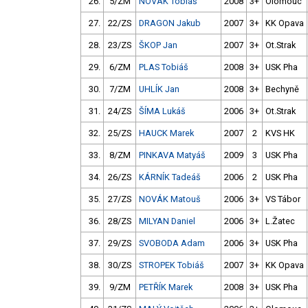
26.
5/ZM
NOVÁK Tobiáš
2008
3+
Olomouc
27.
22/ZS
DRAGON Jakub
2007
3+
KK Opava
28.
23/ZS
ŠKOP Jan
2007
3+
Ot.Strak
29.
6/ZM
PLAS Tobiáš
2008
3+
USK Pha
30.
7/ZM
UHLÍK Jan
2008
3+
Bechyně
31.
24/ZS
ŠÍMA Lukáš
2006
3+
Ot.Strak
32.
25/ZS
HAUCK Marek
2007
2
KVS HK
33.
8/ZM
PINKAVA Matyáš
2009
3
USK Pha
34.
26/ZS
KÁRNÍK Tadeáš
2006
2
USK Pha
35.
27/ZS
NOVÁK Matouš
2006
3+
VS Tábor
36.
28/ZS
MILYAN Daniel
2006
3+
L.Žatec
37.
29/ZS
SVOBODA Adam
2006
3+
USK Pha
38.
30/ZS
STROPEK Tobiáš
2007
3+
KK Opava
39.
9/ZM
PETŘÍK Marek
2008
3+
USK Pha