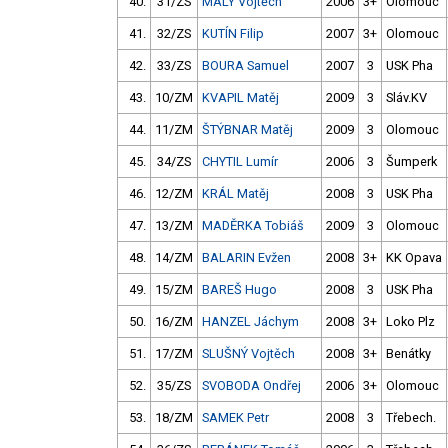
40.
31/ZS
MALÝ Vojtěch
2006
3+
Olomouc
41.
32/ZS
KUTÍN Filip
2007
3+
Olomouc
42.
33/ZS
BOURA Samuel
2007
3
USK Pha
43.
10/ZM
KVAPIL Matěj
2009
3
Sláv.KV
44.
11/ZM
ŠTÝBNAR Matěj
2009
3
Olomouc
45.
34/ZS
CHYTIL Lumír
2006
3
Šumperk
46.
12/ZM
KRÁL Matěj
2008
3
USK Pha
47.
13/ZM
MADĚRKA Tobiáš
2009
3
Olomouc
48.
14/ZM
BALARIN Evžen
2008
3+
KK Opava
49.
15/ZM
BAREŠ Hugo
2008
3
USK Pha
50.
16/ZM
HANZEL Jáchym
2008
3+
Loko Plz
51.
17/ZM
SLUŠNÝ Vojtěch
2008
3+
Benátky
52.
35/ZS
SVOBODA Ondřej
2006
3+
Olomouc
53.
18/ZM
SAMEK Petr
2008
3
Třebech.