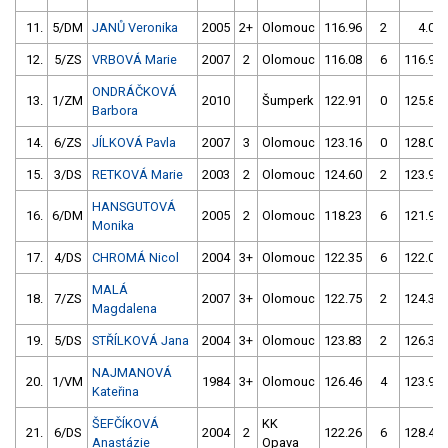
11.
5/DM
JANŮ Veronika
2005
2+
Olomouc
116.96
2
4.00
12.
5/ZS
VRBOVÁ Marie
2007
2
Olomouc
116.08
6
116.91
ONDRÁČKOVÁ
13.
1/ZM
2010
Šumperk
122.91
0
125.82
Barbora
14.
6/ZS
JÍLKOVÁ Pavla
2007
3
Olomouc
123.16
0
128.03
15.
3/DS
RETKOVÁ Marie
2003
2
Olomouc
124.60
2
123.93
HANSGUTOVÁ
16.
6/DM
2005
2
Olomouc
118.23
6
121.94
Monika
17.
4/DS
CHROMÁ Nicol
2004
3+
Olomouc
122.35
6
122.06
MALÁ
18.
7/ZS
2007
3+
Olomouc
122.75
2
124.33
Magdalena
19.
5/DS
STŘÍLKOVÁ Jana
2004
3+
Olomouc
123.83
2
126.38
NAJMANOVÁ
20.
1/VM
1984
3+
Olomouc
126.46
4
123.93
Kateřina
ŠEFČÍKOVÁ
KK
21.
6/DS
2004
2
122.26
6
128.48
Anastázie
Opava