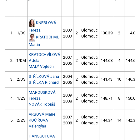
KNEBLOVÁ
Tereza
2003
Olomouc
1.
1/DS
2
130.39
2
4.00
2003
Olomouc
KRATOCHVÍL
Martin
KRATOCHVÍLOVÁ
2007
Olomouc
2.
1/DM
Adéla
2
144.68
4
144.61
2006
Olomouc
MALÝ Vojtěch
STŘÍLKOVÁ Jana
2004
Olomouc
3.
2/DS
2
141.43
10
146.31
STŘÍLKA Richard
2006
Olomouc
MAROUSKOVÁ
2009
Olomouc
4.
1/ZS
Tereza
2
148.71
8
150.09
2008
Olomouc
NOVÁK Tobiáš
VRBOVÁ Marie
2007
Olomouc
5.
2/ZS
KOČÍŘOVÁ
2
144.34
14
142.38
2008
Olomouc
Valentýna
HANSGUTOVÁ