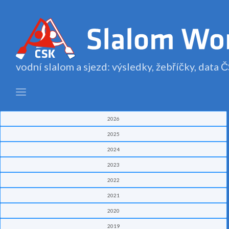
vodní slalom a sjezd: výsledky, žebříčky, data
2026
2025
2024
2023
2022
2021
2020
2019