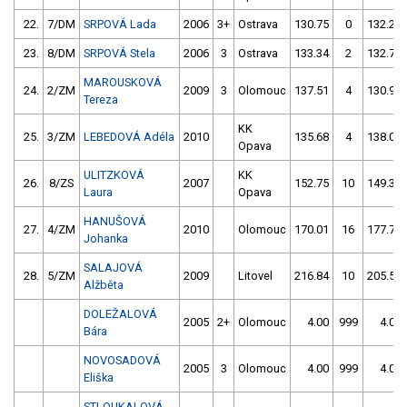
22.
7/DM
SRPOVÁ Lada
2006
3+
Ostrava
130.75
0
132.28
23.
8/DM
SRPOVÁ Stela
2006
3
Ostrava
133.34
2
132.71
MAROUSKOVÁ
24.
2/ZM
2009
3
Olomouc
137.51
4
130.99
Tereza
KK
25.
3/ZM
LEBEDOVÁ Adéla
2010
135.68
4
138.07
Opava
ULITZKOVÁ
KK
26.
8/ZS
2007
152.75
10
149.38
Laura
Opava
HANUŠOVÁ
27.
4/ZM
2010
Olomouc
170.01
16
177.73
Johanka
SALAJOVÁ
28.
5/ZM
2009
Litovel
216.84
10
205.55
Alžběta
DOLEŽALOVÁ
2005
2+
Olomouc
4.00
999
4.00
Bára
NOVOSADOVÁ
2005
3
Olomouc
4.00
999
4.00
Eliška
STLOUKALOVÁ