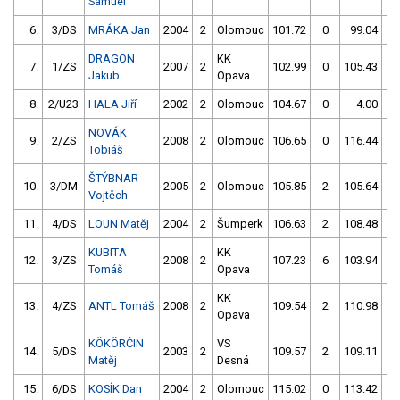
Samuel
6.
3/DS
MRÁKA Jan
2004
2
Olomouc
101.72
0
99.04
2
DRAGON
KK
7.
1/ZS
2007
2
102.99
0
105.43
2
Jakub
Opava
8.
2/U23
HALA Jiří
2002
2
Olomouc
104.67
0
4.00
99
NOVÁK
9.
2/ZS
2008
2
Olomouc
106.65
0
116.44
6
Tobiáš
ŠTÝBNAR
10.
3/DM
2005
2
Olomouc
105.85
2
105.64
4
Vojtěch
11.
4/DS
LOUN Matěj
2004
2
Šumperk
106.63
2
108.48
0
KUBITA
KK
12.
3/ZS
2008
2
107.23
6
103.94
6
Tomáš
Opava
KK
13.
4/ZS
ANTL Tomáš
2008
2
109.54
2
110.98
2
Opava
KÖKÖRČIN
VS
14.
5/DS
2003
2
109.57
2
109.11
4
Matěj
Desná
15.
6/DS
KOSÍK Dan
2004
2
Olomouc
115.02
0
113.42
4