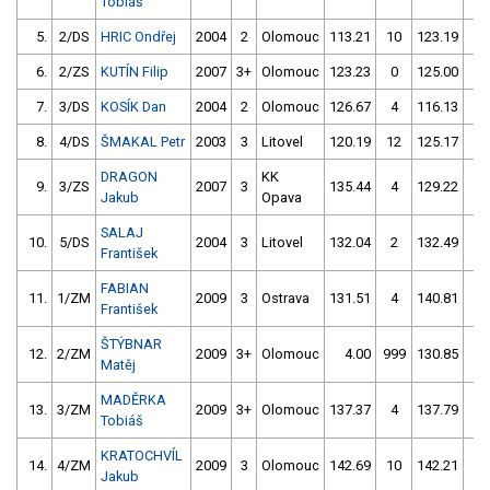
Tobiáš
5.
2/DS
HRIC Ondřej
2004
2
Olomouc
113.21
10
123.19
8
6.
2/ZS
KUTÍN Filip
2007
3+
Olomouc
123.23
0
125.00
4
7.
3/DS
KOSÍK Dan
2004
2
Olomouc
126.67
4
116.13
10
8.
4/DS
ŠMAKAL Petr
2003
3
Litovel
120.19
12
125.17
4
DRAGON
KK
9.
3/ZS
2007
3
135.44
4
129.22
0
Jakub
Opava
SALAJ
10.
5/DS
2004
3
Litovel
132.04
2
132.49
8
František
FABIAN
11.
1/ZM
2009
3
Ostrava
131.51
4
140.81
4
František
ŠTÝBNAR
12.
2/ZM
2009
3+
Olomouc
4.00
999
130.85
8
Matěj
MADĚRKA
13.
3/ZM
2009
3+
Olomouc
137.37
4
137.79
8
Tobiáš
KRATOCHVÍL
14.
4/ZM
2009
3
Olomouc
142.69
10
142.21
4
Jakub