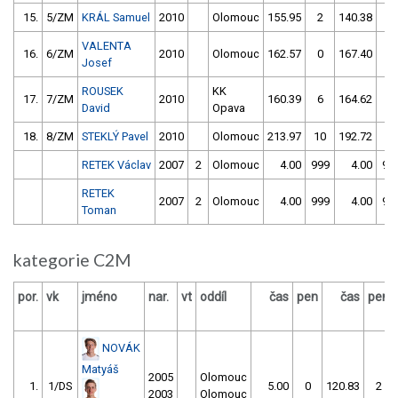
15.
5/ZM
KRÁL Samuel
2010
Olomouc
155.95
2
140.38
14
VALENTA
16.
6/ZM
2010
Olomouc
162.57
0
167.40
8
Josef
ROUSEK
KK
17.
7/ZM
2010
160.39
6
164.62
12
David
Opava
18.
8/ZM
STEKLÝ Pavel
2010
Olomouc
213.97
10
192.72
20
RETEK Václav
2007
2
Olomouc
4.00
999
4.00
99
RETEK
2007
2
Olomouc
4.00
999
4.00
99
Toman
kategorie C2M
por.
vk
jméno
nar.
vt
oddíl
čas
pen
čas
pen
NOVÁK
Matyáš
2005
Olomouc
1.
1/DS
5.00
0
120.83
2
2003
Olomouc