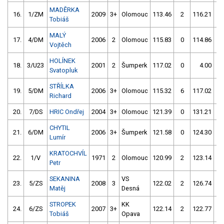
MADĚRKA
16.
1/ZM
2009
3+
Olomouc
113.46
2
116.21
4
Tobiáš
MALÝ
17.
4/DM
2006
2
Olomouc
115.83
0
114.86
2
Vojtěch
HOLÍNEK
18.
3/U23
2001
2
Šumperk
117.02
0
4.00
99
Svatopluk
STŘÍLKA
19.
5/DM
2006
3+
Olomouc
115.32
6
117.02
2
Richard
20.
7/DS
HRIC Ondřej
2004
3+
Olomouc
121.39
0
131.21
2
CHYTIL
21.
6/DM
2006
3+
Šumperk
121.58
0
124.30
2
Lumír
KRATOCHVÍL
22.
1/V
1971
2
Olomouc
120.99
2
123.14
2
Petr
SEKANINA
VS
23.
5/ZS
2008
3
122.02
2
126.74
4
Matěj
Desná
STROPEK
KK
24.
6/ZS
2007
3+
122.14
2
122.77
4
Tobiáš
Opava