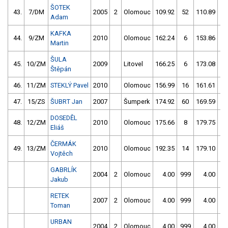
ŠOTEK
43.
7/DM
2005
2
Olomouc
109.92
52
110.89
6
Adam
KAFKA
44.
9/ZM
2010
Olomouc
162.24
6
153.86
1
Martin
ŠULA
45.
10/ZM
2009
Litovel
166.25
6
173.08
4
Štěpán
46.
11/ZM
STEKLÝ Pavel
2010
Olomouc
156.99
16
161.61
1
47.
15/ZS
ŠUBRT Jan
2007
Šumperk
174.92
60
169.59
1
DOSEDĚL
48.
12/ZM
2010
Olomouc
175.66
8
179.75
8
Eliáš
ČERMÁK
49.
13/ZM
2010
Olomouc
192.35
14
179.10
8
Vojtěch
GABRLÍK
2004
2
Olomouc
4.00
999
4.00
99
Jakub
RETEK
2007
2
Olomouc
4.00
999
4.00
99
Toman
URBAN
2004
2
Olomouc
4.00
999
4.00
99