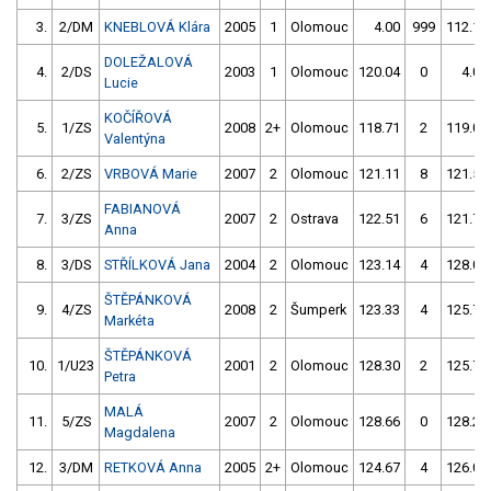
3.
2/DM
KNEBLOVÁ Klára
2005
1
Olomouc
4.00
999
112.10
DOLEŽALOVÁ
4.
2/DS
2003
1
Olomouc
120.04
0
4.00
Lucie
KOČÍŘOVÁ
5.
1/ZS
2008
2+
Olomouc
118.71
2
119.02
Valentýna
6.
2/ZS
VRBOVÁ Marie
2007
2
Olomouc
121.11
8
121.52
FABIANOVÁ
7.
3/ZS
2007
2
Ostrava
122.51
6
121.71
Anna
8.
3/DS
STŘÍLKOVÁ Jana
2004
2
Olomouc
123.14
4
128.09
ŠTĚPÁNKOVÁ
9.
4/ZS
2008
2
Šumperk
123.33
4
125.77
Markéta
ŠTĚPÁNKOVÁ
10.
1/U23
2001
2
Olomouc
128.30
2
125.74
Petra
MALÁ
11.
5/ZS
2007
2
Olomouc
128.66
0
128.28
Magdalena
12.
3/DM
RETKOVÁ Anna
2005
2+
Olomouc
124.67
4
126.07