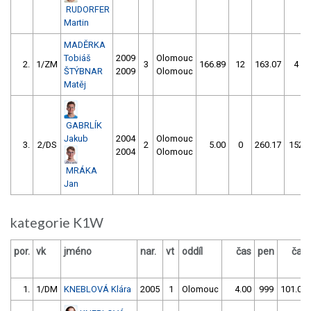
RUDORFER
Martin
MADĚRKA
Tobiáš
2009
Olomouc
2.
1/ZM
3
166.89
12
163.07
4
ŠTÝBNAR
2009
Olomouc
Matěj
GABRLÍK
Jakub
2004
Olomouc
3.
2/DS
2
5.00
0
260.17
152
2004
Olomouc
MRÁKA
Jan
kategorie K1W
por.
vk
jméno
nar.
vt
oddíl
čas
pen
čas
1.
1/DM
KNEBLOVÁ Klára
2005
1
Olomouc
4.00
999
101.06