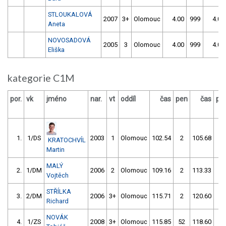
STLOUKALOVÁ
2007
3+
Olomouc
4.00
999
4.00
Aneta
NOVOSADOVÁ
2005
3
Olomouc
4.00
999
4.00
Eliška
kategorie C1M
por.
vk
jméno
nar.
vt
oddíl
čas
pen
čas
pe
1.
1/DS
2003
1
Olomouc
102.54
2
105.68
6
KRATOCHVÍL
Martin
MALÝ
2.
1/DM
2006
2
Olomouc
109.16
2
113.33
4
Vojtěch
STŘÍLKA
3.
2/DM
2006
3+
Olomouc
115.71
2
120.60
6
Richard
NOVÁK
4.
1/ZS
2008
3+
Olomouc
115.85
52
118.60
4