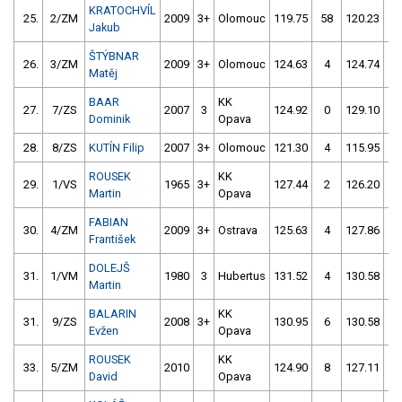
KRATOCHVÍL
25.
2/ZM
2009
3+
Olomouc
119.75
58
120.23
4
Jakub
ŠTÝBNAR
26.
3/ZM
2009
3+
Olomouc
124.63
4
124.74
0
Matěj
BAAR
KK
27.
7/ZS
2007
3
124.92
0
129.10
1
Dominik
Opava
28.
8/ZS
KUTÍN Filip
2007
3+
Olomouc
121.30
4
115.95
5
ROUSEK
KK
29.
1/VS
1965
3+
127.44
2
126.20
0
Martin
Opava
FABIAN
30.
4/ZM
2009
3+
Ostrava
125.63
4
127.86
2
František
DOLEJŠ
31.
1/VM
1980
3
Hubertus
131.52
4
130.58
2
Martin
BALARIN
KK
31.
9/ZS
2008
3+
130.95
6
130.58
2
Evžen
Opava
ROUSEK
KK
33.
5/ZM
2010
124.90
8
127.11
6
David
Opava