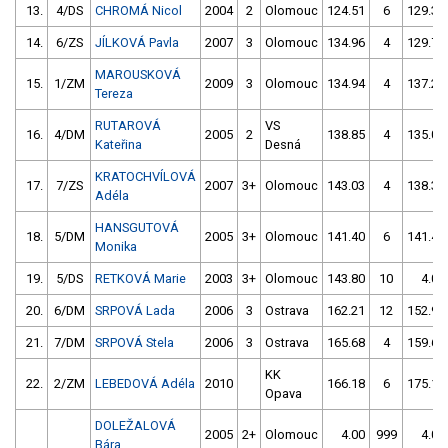
13.
4/DS
CHROMÁ Nicol
2004
2
Olomouc
124.51
6
129.37
14.
6/ZS
JÍLKOVÁ Pavla
2007
3
Olomouc
134.96
4
129.71
MAROUSKOVÁ
15.
1/ZM
2009
3
Olomouc
134.94
4
137.25
Tereza
RUTAROVÁ
VS
16.
4/DM
2005
2
138.85
4
135.05
Kateřina
Desná
KRATOCHVÍLOVÁ
17.
7/ZS
2007
3+
Olomouc
143.03
4
138.35
Adéla
HANSGUTOVÁ
18.
5/DM
2005
3+
Olomouc
141.40
6
141.42
Monika
19.
5/DS
RETKOVÁ Marie
2003
3+
Olomouc
143.80
10
4.00
20.
6/DM
SRPOVÁ Lada
2006
3
Ostrava
162.21
12
152.90
21.
7/DM
SRPOVÁ Stela
2006
3
Ostrava
165.68
4
159.63
KK
22.
2/ZM
LEBEDOVÁ Adéla
2010
166.18
6
175.12
Opava
DOLEŽALOVÁ
2005
2+
Olomouc
4.00
999
4.00
Bára