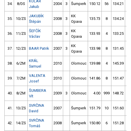
KOLÁŘ
34.
8/DS
2004
3
Šumperk
150.12
56
134.21
2
Jakub
JAKUBÍK
KK
35.
10/ZS
2008
3
135.73
8
134.24
2
Štěpán
Opava
ŠEFČÍK
KK
36.
11/ZS
2008
3
133.93
4
133.25
6
Václav
Opava
KK
37.
12/ZS
BAAR Patrik
2007
3
133.98
8
131.45
8
Opava
KRÁL
38.
6/ZM
2010
Olomouc
139.88
4
145.39
4
Samuel
VALENTA
39.
7/ZM
2010
Olomouc
141.86
8
151.47
1
Josef
ŠUMBERA
40.
8/ZM
2009
3
Olomouc
4.00
999
148.72
4
Vít
SVRČINA
41.
13/ZS
2007
Šumperk
151.79
10
151.60
4
David
SVRČINA
42.
14/ZS
2008
Šumperk
150.80
6
151.28
1
Tomáš