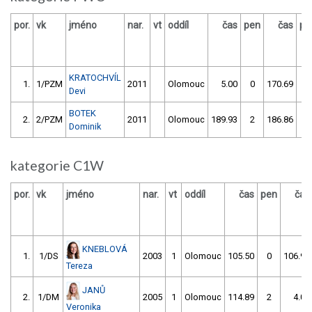
por.
vk
jméno
nar.
vt
oddíl
čas
pen
čas
pe
KRATOCHVÍL
1.
1/PZM
2011
Olomouc
5.00
0
170.69
8
Devi
BOTEK
2.
2/PZM
2011
Olomouc
189.93
2
186.86
2
Dominik
kategorie C1W
por.
vk
jméno
nar.
vt
oddíl
čas
pen
čas
KNEBLOVÁ
1.
1/DS
2003
1
Olomouc
105.50
0
106.99
Tereza
JANŮ
2.
1/DM
2005
1
Olomouc
114.89
2
4.00
Veronika