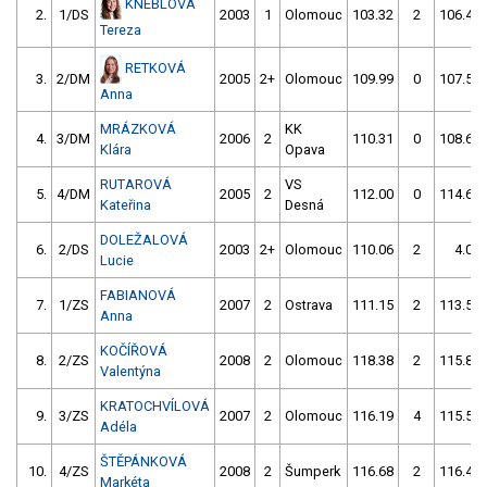
KNEBLOVÁ
2.
1/DS
2003
1
Olomouc
103.32
2
106.44
Tereza
RETKOVÁ
3.
2/DM
2005
2+
Olomouc
109.99
0
107.59
Anna
MRÁZKOVÁ
KK
4.
3/DM
2006
2
110.31
0
108.63
Klára
Opava
RUTAROVÁ
VS
5.
4/DM
2005
2
112.00
0
114.62
Kateřina
Desná
DOLEŽALOVÁ
6.
2/DS
2003
2+
Olomouc
110.06
2
4.00
Lucie
FABIANOVÁ
7.
1/ZS
2007
2
Ostrava
111.15
2
113.57
Anna
KOČÍŘOVÁ
8.
2/ZS
2008
2
Olomouc
118.38
2
115.86
Valentýna
KRATOCHVÍLOVÁ
9.
3/ZS
2007
2
Olomouc
116.19
4
115.57
Adéla
ŠTĚPÁNKOVÁ
10.
4/ZS
2008
2
Šumperk
116.68
2
116.49
Markéta