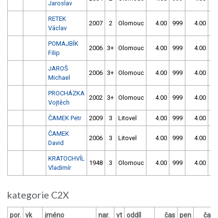
Jaroslav
RETEK
2007
2
Olomouc
4.00
999
4.00
99
Václav
POMAJBÍK
2006
3+
Olomouc
4.00
999
4.00
99
Filip
JAROŠ
2006
3+
Olomouc
4.00
999
4.00
99
Michael
PROCHÁZKA
2002
3+
Olomouc
4.00
999
4.00
99
Vojtěch
ČAMEK Petr
2009
3
Litovel
4.00
999
4.00
99
ČAMEK
2006
3
Litovel
4.00
999
4.00
99
David
KRATOCHVÍL
1948
3
Olomouc
4.00
999
4.00
99
Vladimír
kategorie C2X
por.
vk
jméno
nar.
vt
oddíl
čas
pen
čas