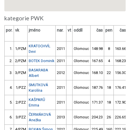
kategorie PWK
por.
vk
jméno
nar.
vt
oddíl
čas
pen
čas
KRATOCHVÍL
1.
1/PZM
2011
Olomouc
148.98
8
163.66
Devi
2.
2/PZM
BOTEK Dominik
2011
Olomouc
167.65
4
168.23
BASARABA
3.
3/PZM
2012
Olomouc
168.10
22
156.30
Albert
SMUTKOVÁ
4.
1/PZZ
2011
Olomouc
187.76
18
176.41
Karolína
KAŠPARŮ
5.
2/PZZ
2011
Olomouc
171.37
18
172.90
Emma
ČERMÁKOVÁ
6.
3/PZZ
2013
Olomouc
204.23
26
226.65
Anežka
7.
4/PZM
BOXAN Šimon
2012
Olomouc
225.49
160
222.19