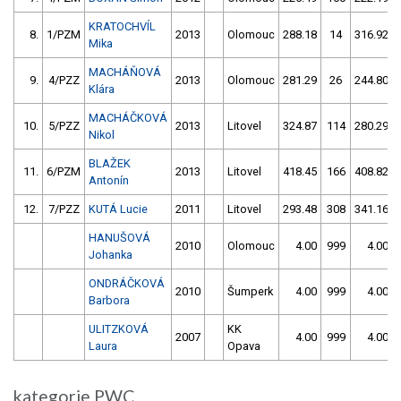
KRATOCHVÍL
8.
1/PZM
2013
Olomouc
288.18
14
316.92
Mika
MACHÁŇOVÁ
9.
4/PZZ
2013
Olomouc
281.29
26
244.80
Klára
MACHÁČKOVÁ
10.
5/PZZ
2013
Litovel
324.87
114
280.29
Nikol
BLAŽEK
11.
6/PZM
2013
Litovel
418.45
166
408.82
Antonín
12.
7/PZZ
KUTÁ Lucie
2011
Litovel
293.48
308
341.16
HANUŠOVÁ
2010
Olomouc
4.00
999
4.00
Johanka
ONDRÁČKOVÁ
2010
Šumperk
4.00
999
4.00
Barbora
ULITZKOVÁ
KK
2007
4.00
999
4.00
Laura
Opava
kategorie PWC