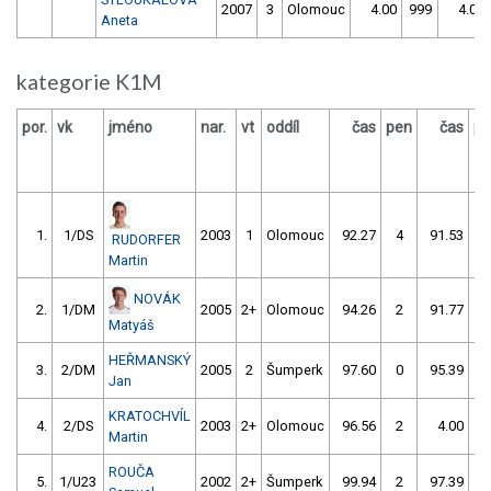
2007
3
Olomouc
4.00
999
4.00
Aneta
kategorie K1M
por.
vk
jméno
nar.
vt
oddíl
čas
pen
čas
pe
1.
1/DS
2003
1
Olomouc
92.27
4
91.53
0
RUDORFER
Martin
NOVÁK
2.
1/DM
2005
2+
Olomouc
94.26
2
91.77
0
Matyáš
HEŘMANSKÝ
3.
2/DM
2005
2
Šumperk
97.60
0
95.39
6
Jan
KRATOCHVÍL
4.
2/DS
2003
2+
Olomouc
96.56
2
4.00
99
Martin
ROUČA
5.
1/U23
2002
2+
Šumperk
99.94
2
97.39
2