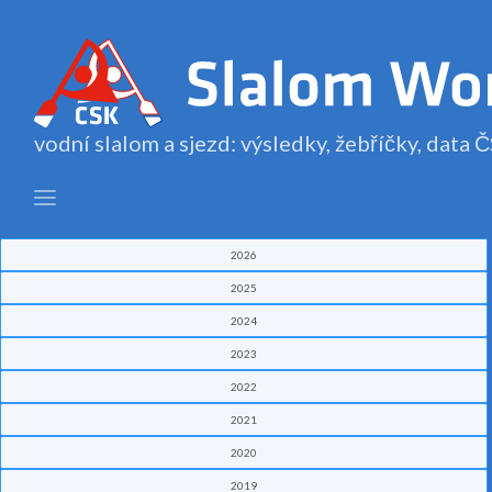
vodní slalom a sjezd: výsledky, žebříčky, data
2026
2025
2024
2023
2022
2021
2020
2019