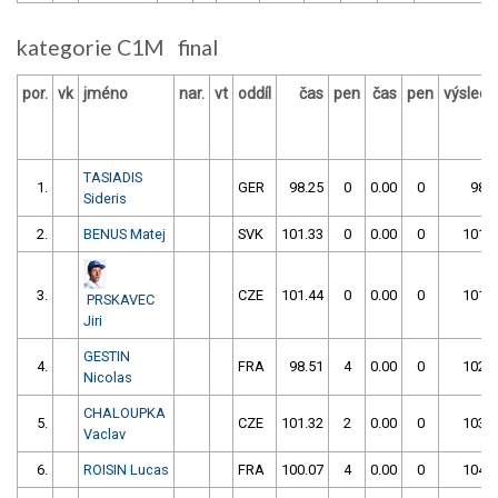
kategorie C1M final
por.
vk
jméno
nar.
vt
oddíl
čas
pen
čas
pen
výslede
TASIADIS
1.
GER
98.25
0
0.00
0
98.2
Sideris
2.
BENUS Matej
SVK
101.33
0
0.00
0
101.3
3.
CZE
101.44
0
0.00
0
101.4
PRSKAVEC
Jiri
GESTIN
4.
FRA
98.51
4
0.00
0
102.5
Nicolas
CHALOUPKA
5.
CZE
101.32
2
0.00
0
103.3
Vaclav
6.
ROISIN Lucas
FRA
100.07
4
0.00
0
104.0