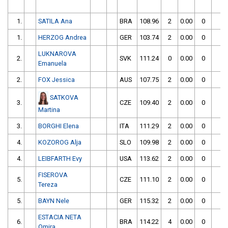
1.
SATILA Ana
BRA
108.96
2
0.00
0
1
1.
HERZOG Andrea
GER
103.74
2
0.00
0
1
LUKNAROVA
2.
SVK
111.24
0
0.00
0
1
Emanuela
2.
FOX Jessica
AUS
107.75
2
0.00
0
1
SATKOVA
3.
CZE
109.40
2
0.00
0
1
Martina
3.
BORGHI Elena
ITA
111.29
2
0.00
0
1
4.
KOZOROG Alja
SLO
109.98
2
0.00
0
1
4.
LEIBFARTH Evy
USA
113.62
2
0.00
0
1
FISEROVA
5.
CZE
111.10
2
0.00
0
1
Tereza
5.
BAYN Nele
GER
115.32
2
0.00
0
1
ESTACIA NETA
6.
BRA
114.22
4
0.00
0
1
Omira