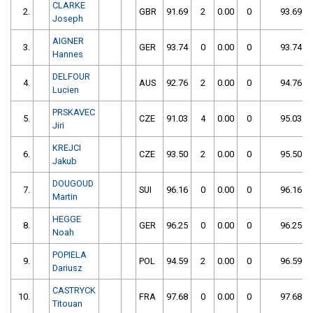
CLARKE
2.
GBR
91.69
2
0.00
0
93.69
Joseph
AIGNER
3.
GER
93.74
0
0.00
0
93.74
Hannes
DELFOUR
4.
AUS
92.76
2
0.00
0
94.76
Lucien
PRSKAVEC
5.
CZE
91.03
4
0.00
0
95.03
Jiri
KREJCI
6.
CZE
93.50
2
0.00
0
95.50
Jakub
DOUGOUD
7.
SUI
96.16
0
0.00
0
96.16
Martin
HEGGE
8.
GER
96.25
0
0.00
0
96.25
Noah
POPIELA
9.
POL
94.59
2
0.00
0
96.59
Dariusz
CASTRYCK
10.
FRA
97.68
0
0.00
0
97.68
Titouan