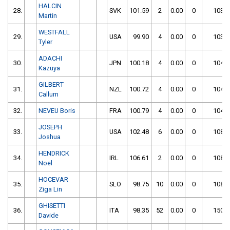
HALCIN
28.
SVK
101.59
2
0.00
0
103.5
Martin
WESTFALL
29.
USA
99.90
4
0.00
0
103.9
Tyler
ADACHI
30.
JPN
100.18
4
0.00
0
104.1
Kazuya
GILBERT
31.
NZL
100.72
4
0.00
0
104.7
Callum
32.
NEVEU Boris
FRA
100.79
4
0.00
0
104.7
JOSEPH
33.
USA
102.48
6
0.00
0
108.4
Joshua
HENDRICK
34.
IRL
106.61
2
0.00
0
108.6
Noel
HOCEVAR
35.
SLO
98.75
10
0.00
0
108.7
Ziga Lin
GHISETTI
36.
ITA
98.35
52
0.00
0
150.3
Davide