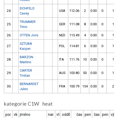
EICHFELD
24.
USA
112.06
2
0.00
0
114
Casey
TRUMMER
25.
GER
111.08
8
0.00
0
119
Timo
26.
OTTEN Joris
NED
115.49
4
0.00
0
119
SZTUBA
27.
POL
114.81
6
0.00
0
120
Kacper
BARZON
28.
ITA
111.76
10
0.00
0
121
Martino
CARTER
29.
AUS
103.80
50
0.00
0
153
Tristan
BERNARDET
30.
FRA
100.79
154
0.00
0
254
Jules
kategorie C1W heat
por.
vk
jméno
nar.
vt
oddíl
čas
pen
čas
pen
výsl