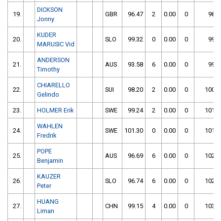
DICKSON
19.
GBR
96.47
2
0.00
0
98.4
Jonny
KUDER
20.
SLO
99.32
0
0.00
0
99.3
MARUSIC Vid
ANDERSON
21.
AUS
93.58
6
0.00
0
99.5
Timothy
CHIARELLO
22.
SUI
98.20
2
0.00
0
100.2
Gelindo
23.
HOLMER Erik
SWE
99.24
2
0.00
0
101.2
WAHLEN
24.
SWE
101.30
0
0.00
0
101.3
Fredrik
POPE
25.
AUS
96.69
6
0.00
0
102.6
Benjamin
KAUZER
26.
SLO
96.74
6
0.00
0
102.7
Peter
HUANG
27.
CHN
99.15
4
0.00
0
103.1
Liman