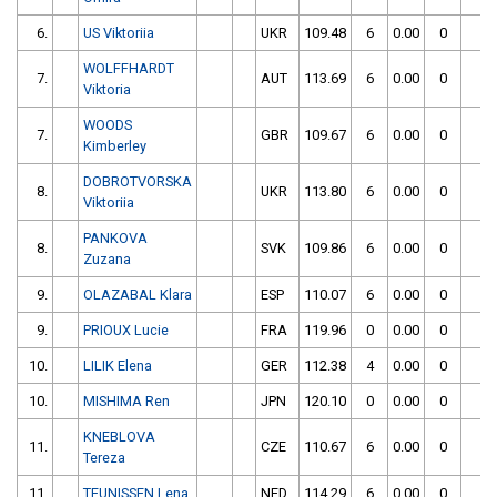
6.
US Viktoriia
UKR
109.48
6
0.00
0
1
WOLFFHARDT
7.
AUT
113.69
6
0.00
0
1
Viktoria
WOODS
7.
GBR
109.67
6
0.00
0
1
Kimberley
DOBROTVORSKA
8.
UKR
113.80
6
0.00
0
1
Viktoriia
PANKOVA
8.
SVK
109.86
6
0.00
0
1
Zuzana
9.
OLAZABAL Klara
ESP
110.07
6
0.00
0
1
9.
PRIOUX Lucie
FRA
119.96
0
0.00
0
1
10.
LILIK Elena
GER
112.38
4
0.00
0
1
10.
MISHIMA Ren
JPN
120.10
0
0.00
0
1
KNEBLOVA
11.
CZE
110.67
6
0.00
0
1
Tereza
11.
TEUNISSEN Lena
NED
114.29
6
0.00
0
1