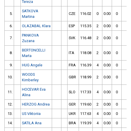
Tereza
SATKOVA
5.
CZE
116.02
0
0.00
0
1
Martina
6.
OLAZABAL Klara
ESP
115.35
2
0.00
0
1
PANKOVA
7.
SVK
116.48
2
0.00
0
1
Zuzana
BERTONCELLI
8.
ITA
118.08
2
0.00
0
1
Marta
9.
HUG Angele
FRA
116.39
4
0.00
0
1
WOODS
10.
GBR
118.99
2
0.00
0
1
Kimberley
HOCEVAR Eva
11.
SLO
117.33
4
0.00
0
1
Alina
12.
HERZOG Andrea
GER
119.60
2
0.00
0
1
13.
US Viktoriia
UKR
117.63
4
0.00
0
1
14.
SATILA Ana
BRA
119.39
4
0.00
0
1