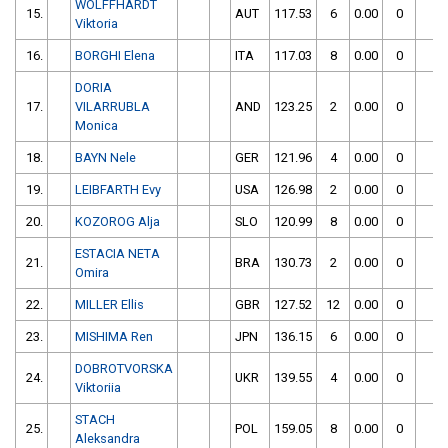
WOLFFHARDT
15.
AUT
117.53
6
0.00
0
1
Viktoria
16.
BORGHI Elena
ITA
117.03
8
0.00
0
1
DORIA
17.
VILARRUBLA
AND
123.25
2
0.00
0
1
Monica
18.
BAYN Nele
GER
121.96
4
0.00
0
1
19.
LEIBFARTH Evy
USA
126.98
2
0.00
0
1
20.
KOZOROG Alja
SLO
120.99
8
0.00
0
1
ESTACIA NETA
21.
BRA
130.73
2
0.00
0
1
Omira
22.
MILLER Ellis
GBR
127.52
12
0.00
0
1
23.
MISHIMA Ren
JPN
136.15
6
0.00
0
1
DOBROTVORSKA
24.
UKR
139.55
4
0.00
0
1
Viktoriia
STACH
25.
POL
159.05
8
0.00
0
1
Aleksandra