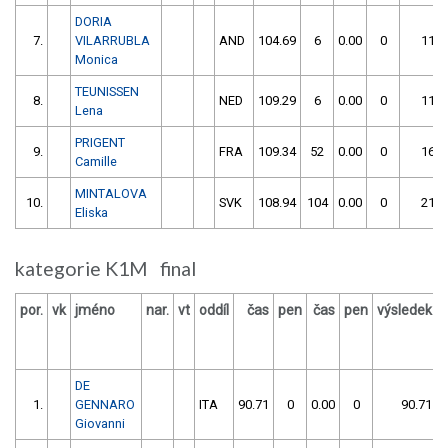
DORIA
7.
VILARRUBLA
AND
104.69
6
0.00
0
110.
Monica
TEUNISSEN
8.
NED
109.29
6
0.00
0
115.
Lena
PRIGENT
9.
FRA
109.34
52
0.00
0
161.
Camille
MINTALOVA
10.
SVK
108.94
104
0.00
0
212.
Eliska
kategorie K1M final
por.
vk
jméno
nar.
vt
oddíl
čas
pen
čas
pen
výsledek
DE
1.
GENNARO
ITA
90.71
0
0.00
0
90.71
Giovanni