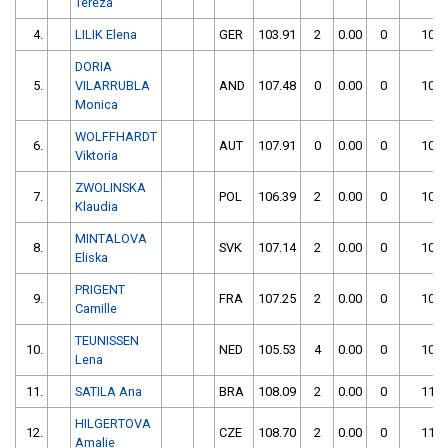
Tereza
4.
LILIK Elena
GER
103.91
2
0.00
0
105.
DORIA
5.
VILARRUBLA
AND
107.48
0
0.00
0
107.
Monica
WOLFFHARDT
6.
AUT
107.91
0
0.00
0
107.
Viktoria
ZWOLINSKA
7.
POL
106.39
2
0.00
0
108.
Klaudia
MINTALOVA
8.
SVK
107.14
2
0.00
0
109.
Eliska
PRIGENT
9.
FRA
107.25
2
0.00
0
109.
Camille
TEUNISSEN
10.
NED
105.53
4
0.00
0
109.
Lena
11.
SATILA Ana
BRA
108.09
2
0.00
0
110.
HILGERTOVA
12.
CZE
108.70
2
0.00
0
110.
Amalie