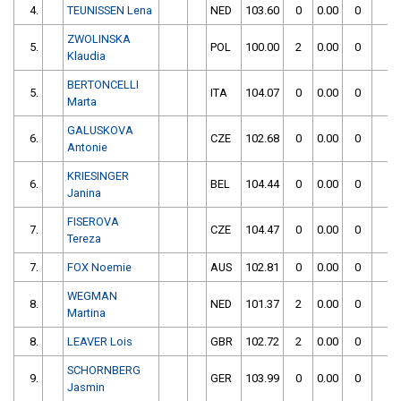
4.
TEUNISSEN Lena
NED
103.60
0
0.00
0
1
ZWOLINSKA
5.
POL
100.00
2
0.00
0
1
Klaudia
BERTONCELLI
5.
ITA
104.07
0
0.00
0
1
Marta
GALUSKOVA
6.
CZE
102.68
0
0.00
0
1
Antonie
KRIESINGER
6.
BEL
104.44
0
0.00
0
1
Janina
FISEROVA
7.
CZE
104.47
0
0.00
0
1
Tereza
7.
FOX Noemie
AUS
102.81
0
0.00
0
1
WEGMAN
8.
NED
101.37
2
0.00
0
1
Martina
8.
LEAVER Lois
GBR
102.72
2
0.00
0
1
SCHORNBERG
9.
GER
103.99
0
0.00
0
1
Jasmin