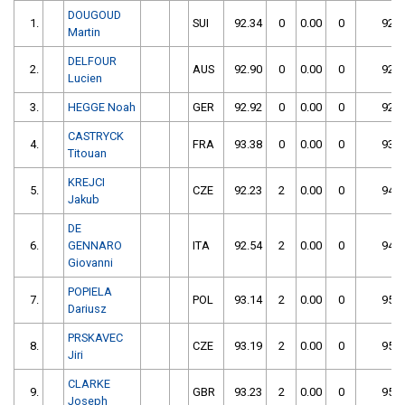
DOUGOUD
1.
SUI
92.34
0
0.00
0
92.3
Martin
DELFOUR
2.
AUS
92.90
0
0.00
0
92.9
Lucien
3.
HEGGE Noah
GER
92.92
0
0.00
0
92.9
CASTRYCK
4.
FRA
93.38
0
0.00
0
93.3
Titouan
KREJCI
5.
CZE
92.23
2
0.00
0
94.2
Jakub
DE
6.
GENNARO
ITA
92.54
2
0.00
0
94.5
Giovanni
POPIELA
7.
POL
93.14
2
0.00
0
95.1
Dariusz
PRSKAVEC
8.
CZE
93.19
2
0.00
0
95.1
Jiri
CLARKE
9.
GBR
93.23
2
0.00
0
95.2
Joseph