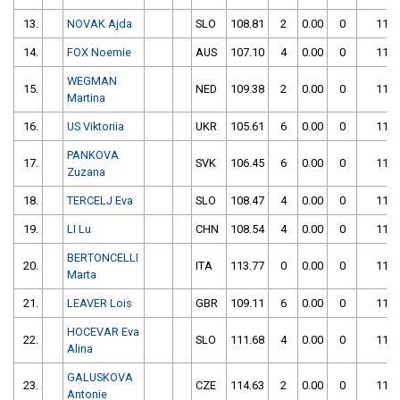
13.
NOVAK Ajda
SLO
108.81
2
0.00
0
110.
14.
FOX Noemie
AUS
107.10
4
0.00
0
111.
WEGMAN
15.
NED
109.38
2
0.00
0
111.
Martina
16.
US Viktoriia
UKR
105.61
6
0.00
0
111.
PANKOVA
17.
SVK
106.45
6
0.00
0
112.
Zuzana
18.
TERCELJ Eva
SLO
108.47
4
0.00
0
112.
19.
LI Lu
CHN
108.54
4
0.00
0
112.
BERTONCELLI
20.
ITA
113.77
0
0.00
0
113.
Marta
21.
LEAVER Lois
GBR
109.11
6
0.00
0
115.
HOCEVAR Eva
22.
SLO
111.68
4
0.00
0
115.
Alina
GALUSKOVA
23.
CZE
114.63
2
0.00
0
116.
Antonie