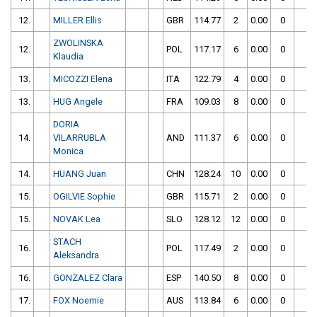
12.
MILLER Ellis
GBR
114.77
2
0.00
0
1
ZWOLINSKA
12.
POL
117.17
6
0.00
0
1
Klaudia
13.
MICOZZI Elena
ITA
122.79
4
0.00
0
1
13.
HUG Angele
FRA
109.03
8
0.00
0
1
DORIA
14.
VILARRUBLA
AND
111.37
6
0.00
0
1
Monica
14.
HUANG Juan
CHN
128.24
10
0.00
0
1
15.
OGILVIE Sophie
GBR
115.71
2
0.00
0
1
15.
NOVAK Lea
SLO
128.12
12
0.00
0
1
STACH
16.
POL
117.49
2
0.00
0
1
Aleksandra
16.
GONZALEZ Clara
ESP
140.50
8
0.00
0
1
17.
FOX Noemie
AUS
113.84
6
0.00
0
1