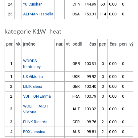
24.
YU Cuishan
CHN
144.99
60
0.00
0
2
25.
ALTMAN Isabella
USA
150.31
114
0.00
0
2
kategorie K1W heat
por.
vk
jméno
nar.
vt
oddíl
čas
pen
čas
pen
výsl
WOODS
1.
GBR
100.31
0
0.00
0
1
Kimberley
1.
US Viktoriia
UKR
99.92
0
0.00
0
2.
LILIK Elena
GER
100.40
0
0.00
0
1
2.
VUITTON Emma
FRA
100.79
0
0.00
0
1
WOLFFHARDT
3.
AUT
103.32
0
0.00
0
1
Viktoria
3.
FUNK Ricarda
GER
98.76
2
0.00
0
1
4.
FOX Jessica
AUS
98.81
2
0.00
0
1