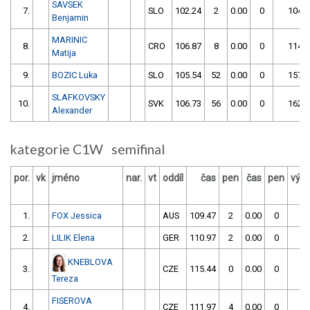
SAVSEK
7.
SLO
102.24
2
0.00
0
104.2
Benjamin
MARINIC
8.
CRO
106.87
8
0.00
0
114.8
Matija
9.
BOZIC Luka
SLO
105.54
52
0.00
0
157.5
SLAFKOVSKY
10.
SVK
106.73
56
0.00
0
162.7
Alexander
kategorie C1W semifinal
por.
vk
jméno
nar.
vt
oddíl
čas
pen
čas
pen
výsl
1.
FOX Jessica
AUS
109.47
2
0.00
0
1
2.
LILIK Elena
GER
110.97
2
0.00
0
1
KNEBLOVA
3.
CZE
115.44
0
0.00
0
1
Tereza
FISEROVA
4.
CZE
111.97
4
0.00
0
1