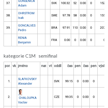
GONSENICA
37.
SVK
100.32
52
0.00
0
152.3
Adam
OHRSTROM
38.
SWE
97.78
58
0.00
0
155.7
Isak
GONCALVES
39.
BRA
97.91
110
0.00
0
207.9
Pedro
RENIA
FRA
0.00
0
0.00
0
0.0
Benjamin
kategorie C1M semifinal
por.
vk
jméno
nar.
vt
oddíl
čas
pen
čas
pen
výsle
SLAFKOVSKY
1.
SVK
99.15
0
0.00
0
99
Alexander
2.
CZE
99.35
0
0.00
0
99
CHALOUPKA
Vaclav