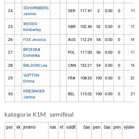
SCHORNBERG
24.
GER
117.41
2
0.00
0
119.
Jasmin
WOODS
25.
GBR
102.46
52
0.00
0
154.
Kimberley
26.
FOX Jessica
AUS
112.29
54
0.00
0
166.
BRZESKA
27.
POL
117.00
56
0.00
0
173.
Dominika
28.
BALDONI Lea
CAN
132.21
54
0.00
0
186.
VUITTON
29.
FRA
108.33
100
0.00
0
208.
Emma
KRIESINGER
30.
BEL
115.02
100
0.00
0
215.
Janina
kategorie K1M semifinal
por.
vk
jméno
nar.
vt
oddíl
čas
pen
čas
pen
výslede