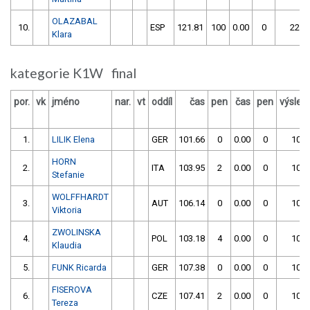
OLAZABAL
10.
ESP
121.81
100
0.00
0
221.
Klara
kategorie K1W final
por.
vk
jméno
nar.
vt
oddíl
čas
pen
čas
pen
výsled
1.
LILIK Elena
GER
101.66
0
0.00
0
101.
HORN
2.
ITA
103.95
2
0.00
0
105.
Stefanie
WOLFFHARDT
3.
AUT
106.14
0
0.00
0
106.
Viktoria
ZWOLINSKA
4.
POL
103.18
4
0.00
0
107.
Klaudia
5.
FUNK Ricarda
GER
107.38
0
0.00
0
107.
FISEROVA
6.
CZE
107.41
2
0.00
0
109.
Tereza