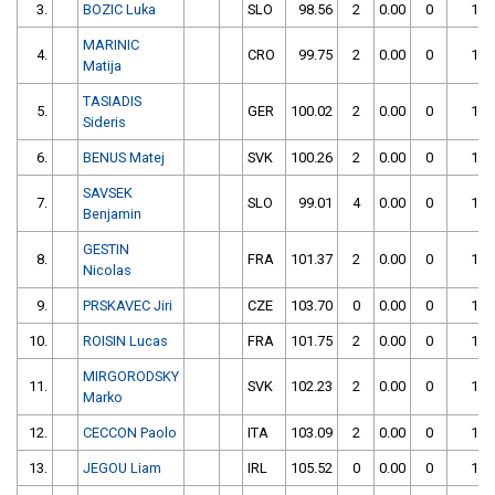
3.
BOZIC Luka
SLO
98.56
2
0.00
0
100
MARINIC
4.
CRO
99.75
2
0.00
0
101
Matija
TASIADIS
5.
GER
100.02
2
0.00
0
102
Sideris
6.
BENUS Matej
SVK
100.26
2
0.00
0
102
SAVSEK
7.
SLO
99.01
4
0.00
0
103
Benjamin
GESTIN
8.
FRA
101.37
2
0.00
0
103
Nicolas
9.
PRSKAVEC Jiri
CZE
103.70
0
0.00
0
103
10.
ROISIN Lucas
FRA
101.75
2
0.00
0
103
MIRGORODSKY
11.
SVK
102.23
2
0.00
0
104
Marko
12.
CECCON Paolo
ITA
103.09
2
0.00
0
105
13.
JEGOU Liam
IRL
105.52
0
0.00
0
105