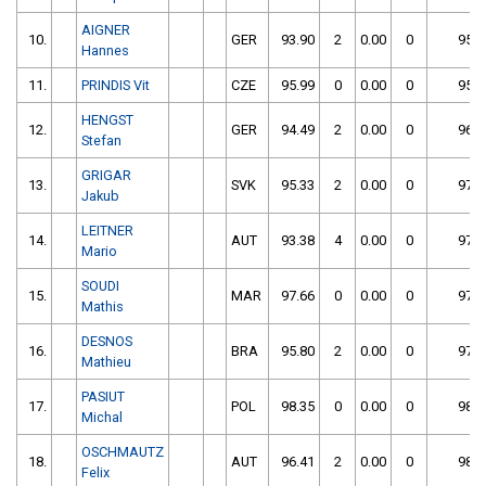
AIGNER
10.
GER
93.90
2
0.00
0
95.9
Hannes
11.
PRINDIS Vit
CZE
95.99
0
0.00
0
95.9
HENGST
12.
GER
94.49
2
0.00
0
96.4
Stefan
GRIGAR
13.
SVK
95.33
2
0.00
0
97.3
Jakub
LEITNER
14.
AUT
93.38
4
0.00
0
97.3
Mario
SOUDI
15.
MAR
97.66
0
0.00
0
97.6
Mathis
DESNOS
16.
BRA
95.80
2
0.00
0
97.8
Mathieu
PASIUT
17.
POL
98.35
0
0.00
0
98.3
Michal
OSCHMAUTZ
18.
AUT
96.41
2
0.00
0
98.4
Felix