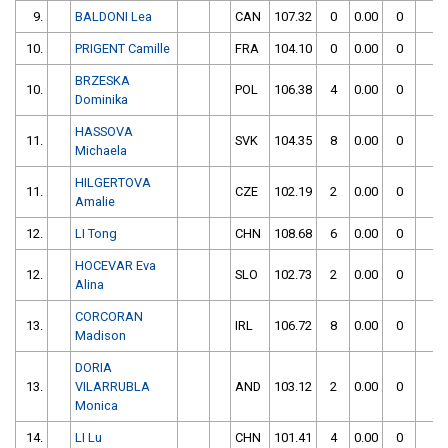
9.
BALDONI Lea
CAN
107.32
0
0.00
0
1
10.
PRIGENT Camille
FRA
104.10
0
0.00
0
1
BRZESKA
10.
POL
106.38
4
0.00
0
1
Dominika
HASSOVA
11.
SVK
104.35
8
0.00
0
1
Michaela
HILGERTOVA
11.
CZE
102.19
2
0.00
0
1
Amalie
12.
LI Tong
CHN
108.68
6
0.00
0
1
HOCEVAR Eva
12.
SLO
102.73
2
0.00
0
1
Alina
CORCORAN
13.
IRL
106.72
8
0.00
0
1
Madison
DORIA
13.
VILARRUBLA
AND
103.12
2
0.00
0
1
Monica
14.
LI Lu
CHN
101.41
4
0.00
0
1