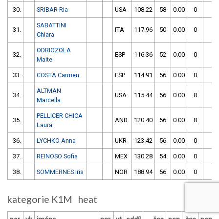
30.
SRIBAR Ria
USA
108.22
58
0.00
0
1
SABATTINI
31.
ITA
117.96
50
0.00
0
1
Chiara
ODRIOZOLA
32.
ESP
116.36
52
0.00
0
1
Maite
33.
COSTA Carmen
ESP
114.91
56
0.00
0
1
ALTMAN
34.
USA
115.44
56
0.00
0
1
Marcella
PELLICER CHICA
35.
AND
120.40
56
0.00
0
1
Laura
36.
LYCHKO Anna
UKR
123.42
56
0.00
0
1
37.
REINOSO Sofia
MEX
130.28
54
0.00
0
1
38.
SOMMERNES Iris
NOR
188.94
56
0.00
0
2
kategorie K1M heat