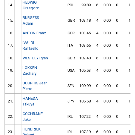
HEDWIG
14.
POL
99.89
6
0.00
0
105
Grzegorz
BURGESS
15.
GBR
103.18
4
0.00
0
107
Adam
16.
ANTON Franz
GER
103.45
4
0.00
0
107
IVALDI
17.
ITA
103.65
4
0.00
0
107
Raffaello
18.
WESTLEY Ryan
GBR
102.40
6
0.00
0
108
LOKKEN
19.
USA
105.53
4
0.00
0
109
Zachary
BOURHIS Jean
20.
SEN
109.99
0
0.00
0
109
Pierre
HANEDA
21.
JPN
106.58
4
0.00
0
110
Takuya
COCHRANE
22.
IRL
107.22
4
0.00
0
111
Jake
HENDRICK
23.
IRL
107.39
6
0.00
0
113
Robert