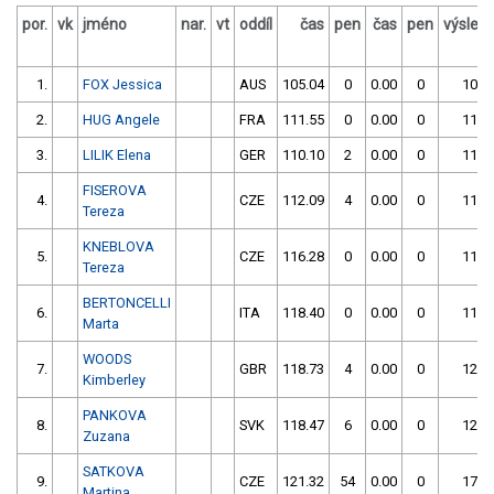
por.
vk
jméno
nar.
vt
oddíl
čas
pen
čas
pen
výsled
1.
FOX Jessica
AUS
105.04
0
0.00
0
105.
2.
HUG Angele
FRA
111.55
0
0.00
0
111.
3.
LILIK Elena
GER
110.10
2
0.00
0
112.
FISEROVA
4.
CZE
112.09
4
0.00
0
116.
Tereza
KNEBLOVA
5.
CZE
116.28
0
0.00
0
116.
Tereza
BERTONCELLI
6.
ITA
118.40
0
0.00
0
118.
Marta
WOODS
7.
GBR
118.73
4
0.00
0
122.
Kimberley
PANKOVA
8.
SVK
118.47
6
0.00
0
124.
Zuzana
SATKOVA
9.
CZE
121.32
54
0.00
0
175.
Martina