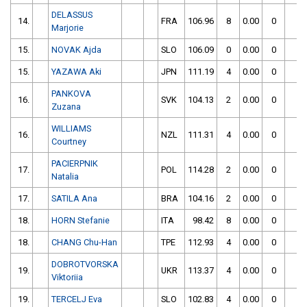
DELASSUS
14.
FRA
106.96
8
0.00
0
1
Marjorie
15.
NOVAK Ajda
SLO
106.09
0
0.00
0
1
15.
YAZAWA Aki
JPN
111.19
4
0.00
0
1
PANKOVA
16.
SVK
104.13
2
0.00
0
1
Zuzana
WILLIAMS
16.
NZL
111.31
4
0.00
0
1
Courtney
PACIERPNIK
17.
POL
114.28
2
0.00
0
1
Natalia
17.
SATILA Ana
BRA
104.16
2
0.00
0
1
18.
HORN Stefanie
ITA
98.42
8
0.00
0
1
18.
CHANG Chu-Han
TPE
112.93
4
0.00
0
1
DOBROTVORSKA
19.
UKR
113.37
4
0.00
0
1
Viktoriia
19.
TERCELJ Eva
SLO
102.83
4
0.00
0
1