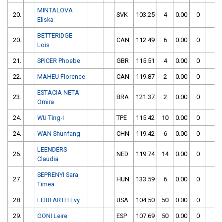
MINTALOVA
20.
SVK
103.25
4
0.00
0
1
Eliska
BETTERIDGE
20.
CAN
112.49
6
0.00
0
1
Lois
21.
SPICER Phoebe
GBR
115.51
4
0.00
0
1
22.
MAHEU Florence
CAN
119.87
2
0.00
0
1
ESTACIA NETA
23.
BRA
121.37
2
0.00
0
1
Omira
24.
WU Ting-I
TPE
115.42
10
0.00
0
1
24.
WAN Shunfang
CHN
119.42
6
0.00
0
1
LEENDERS
26.
NED
119.74
14
0.00
0
1
Claudia
SEPRENYI Sara
27.
HUN
133.59
6
0.00
0
1
Timea
28.
LEIBFARTH Evy
USA
104.50
50
0.00
0
1
29.
GONI Leire
ESP
107.69
50
0.00
0
1