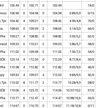
.KV
103.49
0
103.71
0
103.49
74/0
mouc
106.90
0
104.38
0
104.38
0.89/0,9
0/15
š.Týn
104.42
4
109.21
2
108.42
4.93/4,8
70/0
pa
108.63
0
109.39
2
108.63
5.14/5,0
66/0
 Pha
109.27
4
108.82
0
108.82
5.33/5,2
62/0
Brand
109.35
0
110.21
2
109.35
5.86/5,7
58/0
 Pha
111.02
0
109.38
2
111.02
7.53/7,3
54/0
SČB
125.14
4
112.20
0
112.20
8.71/8,4
50/0
 Pha
113.58
4
112.82
0
112.82
9.33/9,0
46/0
upy
109.33
4
109.37
4
113.33
9.84/9,5
42/0
š.Týn
115.32
8
111.77
2
113.77
10.28/9,9
38/0
SČB
110.06
4
125.72
6
114.06
10.57/10,2
37/0
 Pha
115.77
6
112.47
2
114.47
10.98/10,6
36/0
vel
114.67
0
116.70
0
114.67
11.18/10,8
0/11