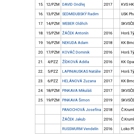
15.
12/PZM
DAVID Ondřej
2017
KVS HK
16.
13/PZM
SEDMIDUBSKÝ Radim
USK Ph
17.
14/PZM
WEBER Oldřich
SKVSČ
18.
15/PZM
ŽÁČEK Antonín
2016
Horš.T
19.
16/PZM
NEKUDA Adam
2018
KK Brn
20.
17/PZM
KOVÁČ Dominik
2016
Horš.T
21.
4/PZZ
ŽÍDKOVÁ Adéla
2016
KK Opa
22.
5/PZZ
LAPINIAUSKAS Natálie
2017
Horš.T
23.
6/PZZ
HELÁNOVÁ Zuzana
2017
KK Brn
24.
18/PZM
PINKAVA Mikuláš
2017
SKVSČ
25.
19/PZM
PINKAVA Šimon
2019
SKVSČ
PANOCHOVÁ Josefína
2018
Č.Kruml
ŽÁČEK Jakub
2016
Č.Kruml
RUSSWURM Vendelín
2016
Loko Pl