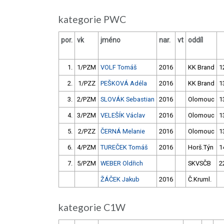
kategorie PWC
por.
vk
jméno
nar.
vt
oddíl
1.
1/PZM
VOLF Tomáš
2016
KK Brand
1
2.
1/PZZ
PEŠKOVÁ Adéla
2016
KK Brand
1
3.
2/PZM
SLOVÁK Sebastian
2016
Olomouc
1
4.
3/PZM
VELEŠÍK Václav
2016
Olomouc
1
5.
2/PZZ
ČERNÁ Melanie
2016
Olomouc
1
6.
4/PZM
TUREČEK Tomáš
2016
Horš.Týn
1
7.
5/PZM
WEBER Oldřich
SKVSČB
2
ŽÁČEK Jakub
2016
Č.Kruml.
kategorie C1W