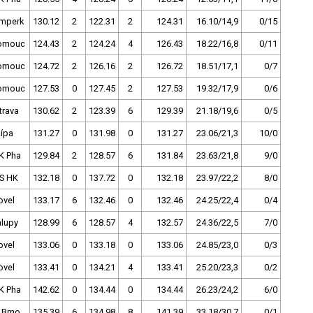
mperk
130.12
2
122.31
2
124.31
16.10/14,9
0/15
omouc
124.43
2
124.24
4
126.43
18.22/16,8
0/11
omouc
124.72
2
126.16
2
126.72
18.51/17,1
0/7
omouc
127.53
0
127.45
2
127.53
19.32/17,9
0/6
trava
130.62
2
123.39
6
129.39
21.18/19,6
0/5
Lípa
131.27
0
131.98
0
131.27
23.06/21,3
10/0
K Pha
129.84
2
128.57
6
131.84
23.63/21,8
9/0
S HK
132.18
0
137.72
0
132.18
23.97/22,2
8/0
ovel
133.17
6
132.46
0
132.46
24.25/22,4
0/4
alupy
128.99
6
128.57
4
132.57
24.36/22,5
7/0
ovel
133.06
0
133.18
0
133.06
24.85/23,0
0/3
ovel
133.41
0
134.21
4
133.41
25.20/23,3
0/2
K Pha
142.62
0
134.44
0
134.44
26.23/24,2
6/0
 Brno
135.39
6
134.98
8
141.39
33.18/30,7
0/1