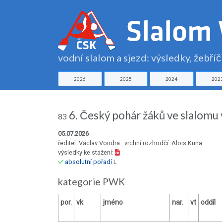
vodní slalom a sjezd: výsledky, žebří
2026
2025
2024
202
6. Český pohár žáků ve slalomu 
83
05.07.2026
ředitel: Václav Vondra vrchní rozhodčí: Alois Kuna
výsledky ke stažení:
absolutní pořadí
L
kategorie PWK
por.
vk
jméno
nar.
vt
oddíl