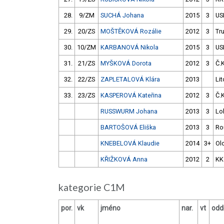
28.
9/ZM
SUCHÁ Johana
2015
3
US
29.
20/ZS
MOŠTĚKOVÁ Rozálie
2012
3
Tr
30.
10/ZM
KARBANOVÁ Nikola
2015
3
US
31.
21/ZS
MYŠKOVÁ Dorota
2012
3
Č.
32.
22/ZS
ZAPLETALOVÁ Klára
2013
Lit
33.
23/ZS
KASPEROVÁ Kateřina
2012
3
Č.
RUSSWURM Johana
2013
3
Lo
BARTOŠOVÁ Eliška
2013
3
Ro
KNEBELOVÁ Klaudie
2014
3+
Ol
KŘIŽKOVÁ Anna
2012
2
KK
kategorie C1M
por.
vk
jméno
nar.
vt
oddí