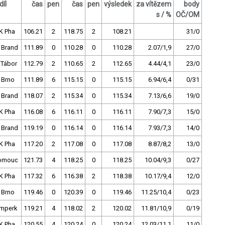
díl
čas
pen
čas
pen
výsledek
za vítězem
body
s / %
OČ/OM
K Pha
106.21
2
118.75
2
108.21
31/0
 Brand
111.89
0
110.28
0
110.28
2.07/1,9
27/0
 Tábor
112.79
2
110.65
2
112.65
4.44/4,1
23/0
 Brno
111.89
6
115.15
0
115.15
6.94/6,4
0/31
 Brand
118.07
2
115.34
0
115.34
7.13/6,6
19/0
K Pha
116.08
6
116.11
0
116.11
7.90/7,3
15/0
 Brand
119.19
0
116.14
0
116.14
7.93/7,3
14/0
K Pha
117.20
2
117.08
0
117.08
8.87/8,2
13/0
omouc
121.73
4
118.25
0
118.25
10.04/9,3
0/27
K Pha
117.32
6
116.38
2
118.38
10.17/9,4
12/0
 Brno
119.46
0
120.39
0
119.46
11.25/10,4
0/23
mperk
119.21
4
118.02
2
120.02
11.81/10,9
0/19
K Pha
120.55
4
120.24
0
120.24
12.03/11,1
11/0