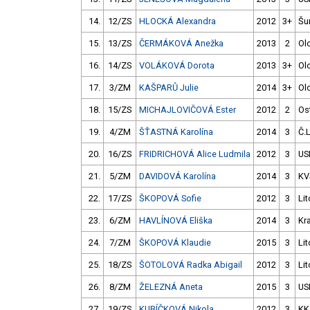
14.
12/ZS
HLOCKÁ Alexandra
2012
3+
Šu
15.
13/ZS
ČERMÁKOVÁ Anežka
2013
2
Ol
16.
14/ZS
VOLÁKOVÁ Dorota
2013
3+
Ol
17.
3/ZM
KAŠPARŮ Julie
2014
3+
Ol
18.
15/ZS
MICHAJLOVIČOVÁ Ester
2012
2
Os
19.
4/ZM
ŠŤASTNÁ Karolína
2014
3
Č.
20.
16/ZS
FRIDRICHOVÁ Alice Ludmila
2012
3
US
21.
5/ZM
DAVIDOVÁ Karolína
2014
3
KV
22.
17/ZS
ŠKOPOVÁ Sofie
2012
3
Lit
23.
6/ZM
HAVLÍNOVÁ Eliška
2014
3
Kr
24.
7/ZM
ŠKOPOVÁ Klaudie
2015
3
Lit
25.
18/ZS
ŠOTOLOVÁ Radka Abigail
2012
3
Lit
26.
8/ZM
ŽELEZNÁ Aneta
2015
3
US
27.
19/ZS
KUBÍČKOVÁ Nikola
2012
3
KK