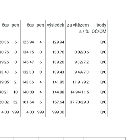
čas
pen
čas
pen
výsledek
za vítězem
body
s / %
OČ/OM
28.36
6
125.94
4
129.94
0/0
30.76
0
134.15
0
130.76
0.82/0,6
0/0
39.26
0
145.47
6
139.26
9.32/7,2
0/0
33.43
6
132.30
8
139.43
9.49/7,3
0/0
39.85
2
143.36
4
141.85
11.91/9,2
0/0
48.21
10
140.88
4
144.88
14.94/11,5
0/0
28.02
52
161.64
6
167.64
37.70/29,0
0/0
4.00
999
4.00
999
999.00
0/0