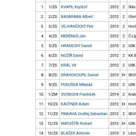
1.
1/ZS
KVAPIL Kryštof
2012
2
Sláv
2.
2/ZS
BASARABA Albert
2012
2
Olo
3.
3/ZS
VEJVANČICKÝ Petr
2013
2
Hor
4.
4/ZS
MERENUS Jan
2012
2
Č.Lí
5.
5/ZS
HRADECKÝ Daniel
2013
2
USK
6.
6/ZS
NOŽÍŘ David
2012
2
KK 
7.
7/ZS
KRÁL Vít
2012
2
USK
8.
8/ZS
DRAHOKOUPIL Daniel
2013
3+
SKV
9.
9/ZS
PODUŠKA Mikuláš
2012
2
USK
10.
1/ZM
SVOBODA František
2014
2
Kral
11.
10/ZS
KASTNER Adam
2012
3+
Hor
12.
11/ZS
PINKAVA Ondřej Sebastian
2012
2
SKV
13.
12/ZS
MATUŠTÍK Robert
2013
3+
USK
14.
13/ZS
BLAŽEK Antonín
2013
3
Lito