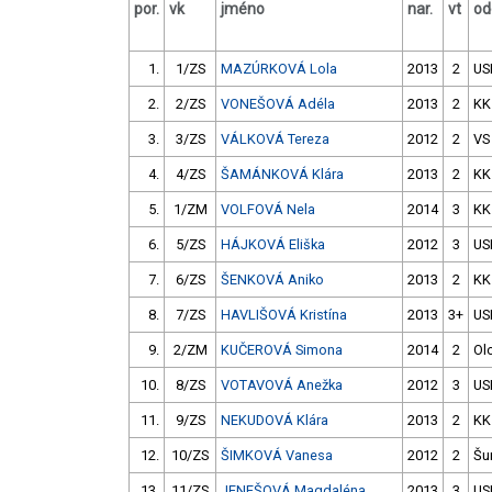
por.
vk
jméno
nar.
vt
od
1.
1/ZS
MAZÚRKOVÁ Lola
2013
2
US
2.
2/ZS
VONEŠOVÁ Adéla
2013
2
KK
3.
3/ZS
VÁLKOVÁ Tereza
2012
2
VS
4.
4/ZS
ŠAMÁNKOVÁ Klára
2013
2
KK
5.
1/ZM
VOLFOVÁ Nela
2014
3
KK
6.
5/ZS
HÁJKOVÁ Eliška
2012
3
US
7.
6/ZS
ŠENKOVÁ Aniko
2013
2
KK
8.
7/ZS
HAVLIŠOVÁ Kristína
2013
3+
US
9.
2/ZM
KUČEROVÁ Simona
2014
2
Ol
10.
8/ZS
VOTAVOVÁ Anežka
2012
3
US
11.
9/ZS
NEKUDOVÁ Klára
2013
2
KK
12.
10/ZS
ŠIMKOVÁ Vanesa
2012
2
Šu
13.
11/ZS
JENEŠOVÁ Magdaléna
2013
3
US