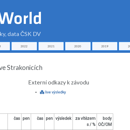
čky, data ČSK DV
3
2022
2021
2020
2019
2
ve Strakonicích
Externí odkazy k závodu
live výsledky
čas
pen
čas
pen
výsledek
za vítězem
body
s / %
OČ/OM