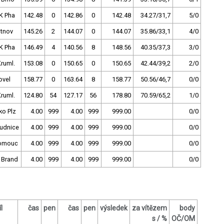
K Pha
142.48
0
142.86
0
142.48
34.27/31,7
5/0
utnov
145.26
2
144.07
0
144.07
35.86/33,1
4/0
K Pha
146.49
4
140.56
8
148.56
40.35/37,3
3/0
Kruml.
153.08
0
150.65
0
150.65
42.44/39,2
2/0
ovel
158.77
0
163.64
8
158.77
50.56/46,7
0/0
Kruml.
124.80
54
127.17
56
178.80
70.59/65,2
1/0
ko Plz
4.00
999
4.00
999
999.00
0/0
udnice
4.00
999
4.00
999
999.00
0/0
omouc
4.00
999
4.00
999
999.00
0/0
 Brand
4.00
999
4.00
999
999.00
0/0
l
čas
pen
čas
pen
výsledek
za vítězem
body
s / %
OČ/OM