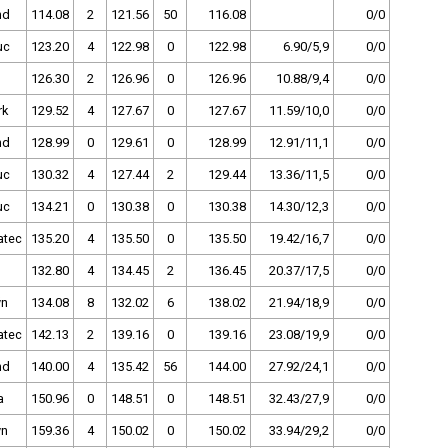
nd
114.08
2
121.56
50
116.08
0/0
uc
123.20
4
122.98
0
122.98
6.90/5,9
0/0
126.30
2
126.96
0
126.96
10.88/9,4
0/0
rk
129.52
4
127.67
0
127.67
11.59/10,0
0/0
nd
128.99
0
129.61
0
128.99
12.91/11,1
0/0
uc
130.32
4
127.44
2
129.44
13.36/11,5
0/0
uc
134.21
0
130.38
0
130.38
14.30/12,3
0/0
atec
135.20
4
135.50
0
135.50
19.42/16,7
0/0
132.80
4
134.45
2
136.45
20.37/17,5
0/0
ýn
134.08
8
132.02
6
138.02
21.94/18,9
0/0
atec
142.13
2
139.16
0
139.16
23.08/19,9
0/0
nd
140.00
4
135.42
56
144.00
27.92/24,1
0/0
a
150.96
0
148.51
0
148.51
32.43/27,9
0/0
ýn
159.36
4
150.02
0
150.02
33.94/29,2
0/0