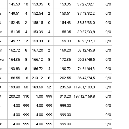
145.53
10
153.35
0
153.35
37.27/32,1
0/0
a
149.51
4
152.54
2
153.51
37.43/32,2
0/0
B
152.43
2
158.15
0
154.43
38.35/33,0
0/0
ýn
151.35
4
153.39
4
155.35
39.27/33,8
0/0
o
149.77
12
153.33
6
159.33
43.25/37,3
0/0
ýn
162.72
8
167.20
2
169.20
53.12/45,8
0/0
va
164.36
8
166.12
8
172.36
56.28/48,5
0/0
ýn
193.83
8
186.72
4
190.72
74.64/64,3
0/0
o
186.55
16
213.12
8
202.55
86.47/74,5
0/0
B
193.80
60
183.69
52
235.69
119.61/103,0
0/0
B
203.20
110
1.00
999
313.20
197.12/169,8
0/0
.
4.00
999
4.00
999
999.00
0/0
.
4.00
999
4.00
999
999.00
0/0
z
4.00
999
4.00
999
999.00
0/0