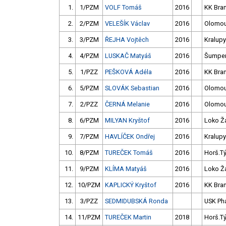
1.
1/PZM
VOLF Tomáš
2016
KK Bra
2.
2/PZM
VELEŠÍK Václav
2016
Olomo
3.
3/PZM
ŘEJHA Vojtěch
2016
Kralupy
4.
4/PZM
LUSKAČ Matyáš
2016
Šumpe
5.
1/PZZ
PEŠKOVÁ Adéla
2016
KK Bra
6.
5/PZM
SLOVÁK Sebastian
2016
Olomo
7.
2/PZZ
ČERNÁ Melanie
2016
Olomo
8.
6/PZM
MILYAN Kryštof
2016
Loko Ž
9.
7/PZM
HAVLÍČEK Ondřej
2016
Kralupy
10.
8/PZM
TUREČEK Tomáš
2016
Horš.T
11.
9/PZM
KLÍMA Matyáš
2016
Loko Ž
12.
10/PZM
KAPLICKÝ Kryštof
2016
KK Bra
13.
3/PZZ
SEDMIDUBSKÁ Ronda
USK Ph
14.
11/PZM
TUREČEK Martin
2018
Horš.T