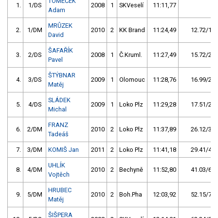
TOMEČEK
1.
1/DS
2008
1
SKVeselí
11:11,77
Adam
MRŮZEK
2.
1/DM
2010
2
KK Brand
11:24,49
12.72/1,9
David
ŠAFAŘÍK
3.
2/DS
2008
1
Č.Kruml.
11:27,49
15.72/2,3
Pavel
ŠTÝBNAR
4.
3/DS
2009
1
Olomouc
11:28,76
16.99/2,5
Matěj
SLÁDEK
5.
4/DS
2009
1
Loko Plz
11:29,28
17.51/2,6
Michal
FRANZ
6.
2/DM
2010
2
Loko Plz
11:37,89
26.12/3,9
Tadeáš
7.
3/DM
KOMIŠ Jan
2011
2
Loko Plz
11:41,18
29.41/4,4
UHLÍK
8.
4/DM
2010
2
Bechyně
11:52,80
41.03/6,1
Vojtěch
HRUBEC
9.
5/DM
2010
2
Boh.Pha
12:03,92
52.15/7,8
Matěj
ŠIŠPERA