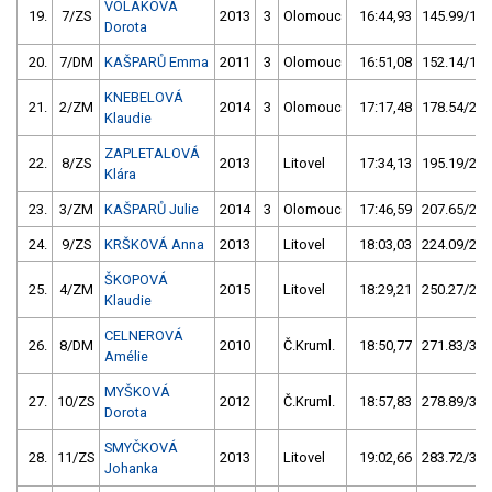
VOLÁKOVÁ
19.
7/ZS
2013
3
Olomouc
16:44,93
145.99/17,
Dorota
20.
7/DM
KAŠPARŮ Emma
2011
3
Olomouc
16:51,08
152.14/17,
KNEBELOVÁ
21.
2/ZM
2014
3
Olomouc
17:17,48
178.54/20,
Klaudie
ZAPLETALOVÁ
22.
8/ZS
2013
Litovel
17:34,13
195.19/22,
Klára
23.
3/ZM
KAŠPARŮ Julie
2014
3
Olomouc
17:46,59
207.65/24,
24.
9/ZS
KRŠKOVÁ Anna
2013
Litovel
18:03,03
224.09/26,
ŠKOPOVÁ
25.
4/ZM
2015
Litovel
18:29,21
250.27/29,
Klaudie
CELNEROVÁ
26.
8/DM
2010
Č.Kruml.
18:50,77
271.83/31,
Amélie
MYŠKOVÁ
27.
10/ZS
2012
Č.Kruml.
18:57,83
278.89/32,
Dorota
SMYČKOVÁ
28.
11/ZS
2013
Litovel
19:02,66
283.72/33,
Johanka