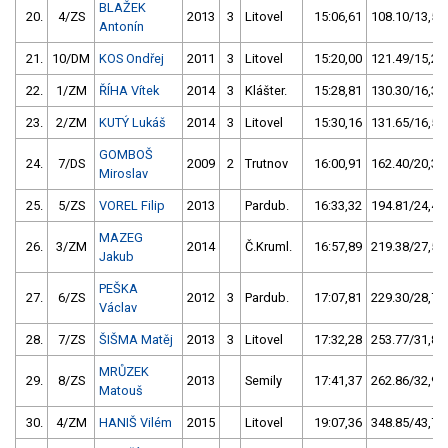
BLAŽEK
20.
4/ZS
2013
3
Litovel
15:06,61
108.10/13,5
Antonín
21.
10/DM
KOS Ondřej
2011
3
Litovel
15:20,00
121.49/15,2
22.
1/ZM
ŘÍHA Vítek
2014
3
Klášter.
15:28,81
130.30/16,3
23.
2/ZM
KUTÝ Lukáš
2014
3
Litovel
15:30,16
131.65/16,5
GOMBOŠ
24.
7/DS
2009
2
Trutnov
16:00,91
162.40/20,3
Miroslav
25.
5/ZS
VOREL Filip
2013
Pardub.
16:33,32
194.81/24,4
MAZEG
26.
3/ZM
2014
Č.Kruml.
16:57,89
219.38/27,5
Jakub
PEŠKA
27.
6/ZS
2012
3
Pardub.
17:07,81
229.30/28,7
Václav
28.
7/ZS
ŠIŠMA Matěj
2013
3
Litovel
17:32,28
253.77/31,8
MRŮZEK
29.
8/ZS
2013
Semily
17:41,37
262.86/32,9
Matouš
30.
4/ZM
HANIŠ Vilém
2015
Litovel
19:07,36
348.85/43,7