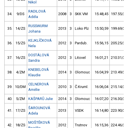
Nikol
RADILOVÁ
34.
9/DS
2008
3
SKK VM
15:48,45
197.55/26
Adéla
RUSSWURM
35.
14/ZS
2013
3
Loko Plz
15:50,59
199.69/26
Johana
KEJKLÍČKOVÁ
36.
15/ZS
2012
3
Pardub.
15:56,15
205.25/27
Nela
DOSTÁLOVÁ
37.
16/ZS
2012
3
Litovel
16:01,21
210.31/28
Sandra
KNEBELOVÁ
38.
4/ZM
2014
3
Olomouc
16:04,39
213.49/28
Klaudie
CELNEROVÁ
39.
10/DM
2010
3
Č.Kruml.
16:06,04
215.14/28
Amélie
40.
5/ZM
KAŠPARŮ Julie
2014
3
Olomouc
16:07,20
216.30/28
ŠAROUNOVÁ
41.
17/ZS
2013
VSDK
16:14,80
223.90/29
Adela
MOŠTĚKOVÁ
42.
18/ZS
2012
Trutnov
16:15,36
224.46/29
Rozálie