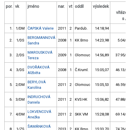
por.
vk
jméno
nar.
vt
oddíl
výsledek
z
vítěze
s / 
1.
1/DM
ČAPSKÁ Valerie
2011
2
Pardub.
14:18,94
BERGMANNOVÁ
2.
1/DS
2008
1
KK Brno
14:23,98
5.04/0,
Sandra
MAROUSKOVÁ
3.
2/DS
2009
1
Olomouc
14:56,89
37.95/4,
Tereza
DVOŘÁKOVÁ
4.
3/DS
2008
1
Č.Kruml.
15:05,07
46.13/5,
Alžběta
BERYLOVÁ
5.
2/DM
2011
2
Olomouc
15:05,53
46.59/5,
Karolína
INDRUCHOVÁ
6.
3/DM
2011
2
KVS HK
15:06,82
47.88/5,
Daniela
LOKVENCOVÁ
7.
4/DM
2011
2
SKK VM
15:28,08
69.14/8,
Anežka
ŠAMÁNKOVÁ
8.
1/ZS
2013
2
KK Brno
15:33,70
74.76/8,