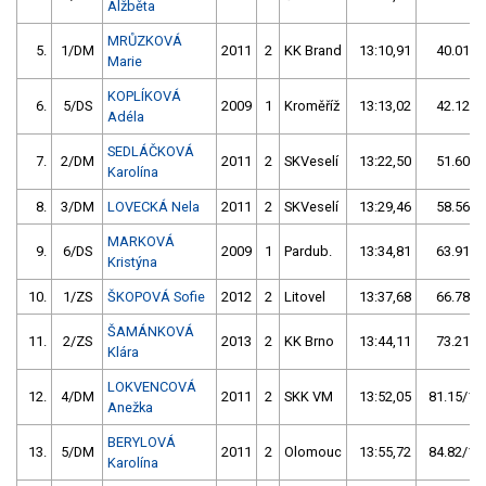
Alžběta
MRŮZKOVÁ
5.
1/DM
2011
2
KK Brand
13:10,91
40.01/5
Marie
KOPLÍKOVÁ
6.
5/DS
2009
1
Kroměříž
13:13,02
42.12/5
Adéla
SEDLÁČKOVÁ
7.
2/DM
2011
2
SKVeselí
13:22,50
51.60/6
Karolína
8.
3/DM
LOVECKÁ Nela
2011
2
SKVeselí
13:29,46
58.56/7
MARKOVÁ
9.
6/DS
2009
1
Pardub.
13:34,81
63.91/8
Kristýna
10.
1/ZS
ŠKOPOVÁ Sofie
2012
2
Litovel
13:37,68
66.78/8
ŠAMÁNKOVÁ
11.
2/ZS
2013
2
KK Brno
13:44,11
73.21/9
Klára
LOKVENCOVÁ
12.
4/DM
2011
2
SKK VM
13:52,05
81.15/10
Anežka
BERYLOVÁ
13.
5/DM
2011
2
Olomouc
13:55,72
84.82/11
Karolína