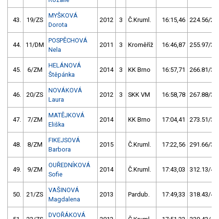
MYŠKOVÁ
43.
19/ZS
2012
3
Č.Kruml.
16:15,46
224.56/29
Dorota
POSPĚCHOVÁ
44.
11/DM
2011
3
Kroměříž
16:46,87
255.97/34
Nela
HELÁNOVÁ
45.
6/ZM
2014
3
KK Brno
16:57,71
266.81/35
Štěpánka
NOVÁKOVÁ
46.
20/ZS
2012
3
SKK VM
16:58,78
267.88/35
Laura
MATĚJKOVÁ
47.
7/ZM
2014
KK Brno
17:04,41
273.51/36
Eliška
FIKEJSOVÁ
48.
8/ZM
2015
Č.Kruml.
17:22,56
291.66/38
Barbora
OUŘEDNÍKOVÁ
49.
9/ZM
2014
Č.Kruml.
17:43,03
312.13/41
Sofie
VAŠINOVÁ
50.
21/ZS
2013
Pardub.
17:49,33
318.43/42
Magdalena
DVOŘÁKOVÁ