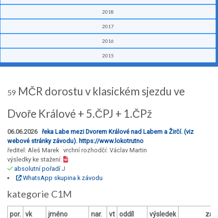
2018
2017
2016
2015
MČR dorostu v klasickém sjezdu ve
59
Dvoře Králové + 5.ČPJ + 1.ČPž
06.06.2026
řeka Labe mezi Dvorem Králové nad Labem a Žirčí. (viz
webové stránky závodu). https://www.lokotrutno
ředitel: Aleš Marek vrchní rozhodčí: Václav Martin
výsledky ke stažení:
absolutní pořadí
J
WhatsApp skupina k závodu
kategorie C1M
por.
vk
jméno
nar.
vt
oddíl
výsledek
za