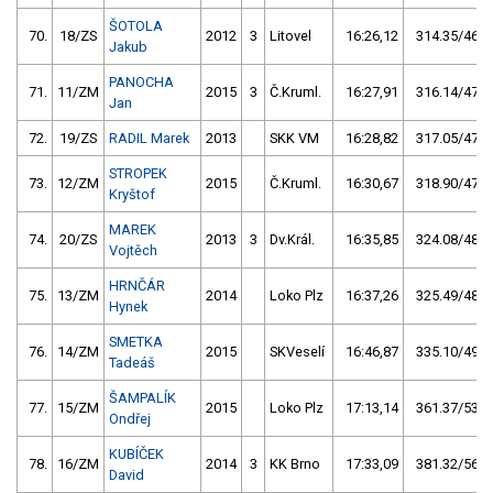
ŠOTOLA
70.
18/ZS
2012
3
Litovel
16:26,12
314.35/46,8
Jakub
PANOCHA
71.
11/ZM
2015
3
Č.Kruml.
16:27,91
316.14/47,1
Jan
72.
19/ZS
RADIL Marek
2013
SKK VM
16:28,82
317.05/47,2
STROPEK
73.
12/ZM
2015
Č.Kruml.
16:30,67
318.90/47,5
Kryštof
MAREK
74.
20/ZS
2013
3
Dv.Král.
16:35,85
324.08/48,2
Vojtěch
HRNČÁR
75.
13/ZM
2014
Loko Plz
16:37,26
325.49/48,5
Hynek
SMETKA
76.
14/ZM
2015
SKVeselí
16:46,87
335.10/49,9
Tadeáš
ŠAMPALÍK
77.
15/ZM
2015
Loko Plz
17:13,14
361.37/53,8
Ondřej
KUBÍČEK
78.
16/ZM
2014
3
KK Brno
17:33,09
381.32/56,8
David