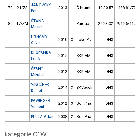
JANOVSKÝ
79.
21/ZS
2013
Č.Kruml.
19:20,57
488.81/72,8
Petr
ŠTANCL
80.
17/ZM
Pardub.
24:23,02
791.25/117,8
Maxim
HRNČÁR
2010
3
Loko Plz
DNS
Oliver
KLOFANDA
2015
SKK VM
DNS
Leoš
ČERNÝ
2012
SKK VM
DNS
Mikuláš
VINCŮREK
2014
3
SKVeselí
DNS
Daniel
PAWINGER
2012
3
Boh.Pha
DNS
Vincent
PLUTA Adam
2008
2
Boh.Pha
DNS
kategorie C1W