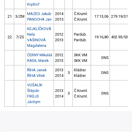
Kryštof
MAZEG Jakub
2014
Č.Kruml.
21.
3/ZM
17:13,06
279.19/37,0
PANOCHA Jan
2015
Č.Kruml.
KEJKLÍČKOVÁ
Nela
2012
Pardub.
22.
7/ZS
19:16,80
402.93/53,4
VAŠINOVÁ
2013
Pardub.
Magdalena
ČERNÝ Mikuláš
2012
SKK VM
DNS
RADIL Marek
2013
SKK VM
ŘÍHA Janek
2013
Klášter.
3
DNS
ŘÍHA Vítek
2014
Klášter.
VOŠALÍK
Štěpán
2013
Č.Kruml.
3
DNS
FIKEJS
2014
Č.Kruml.
Jáchym
59/2026 MČR dorostu v klasickém sjezdu
ve Dvoře Králové + 5.ČPJ + 1.ČPž