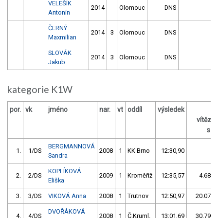
VELEŠÍK
2014
Olomouc
DNS
Antonín
ČERNÝ
2014
3
Olomouc
DNS
Maxmilian
SLOVÁK
2014
3
Olomouc
DNS
Jakub
kategorie K1W
por.
vk
jméno
nar.
vt
oddíl
výsledek
z
vítěze
s /
BERGMANNOVÁ
1.
1/DS
2008
1
KK Brno
12:30,90
Sandra
KOPLÍKOVÁ
2.
2/DS
2009
1
Kroměříž
12:35,57
4.68/0
Eliška
3.
3/DS
VIKOVÁ Anna
2008
1
Trutnov
12:50,97
20.07/2
DVOŘÁKOVÁ
4.
4/DS
2008
1
Č.Kruml.
13:01,69
30.79/4