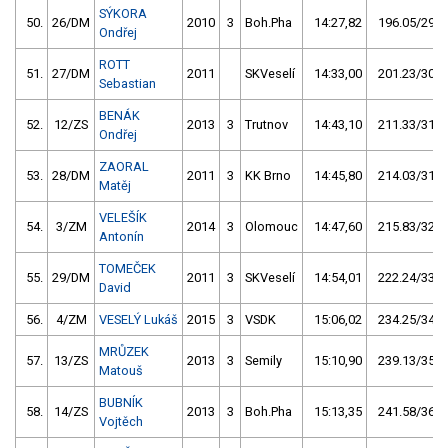
SÝKORA
50.
26/DM
2010
3
Boh.Pha
14:27,82
196.05/29,2
Ondřej
ROTT
51.
27/DM
2011
SKVeselí
14:33,00
201.23/30,0
Sebastian
BENÁK
52.
12/ZS
2013
3
Trutnov
14:43,10
211.33/31,5
Ondřej
ZAORAL
53.
28/DM
2011
3
KK Brno
14:45,80
214.03/31,9
Matěj
VELEŠÍK
54.
3/ZM
2014
3
Olomouc
14:47,60
215.83/32,1
Antonín
TOMEČEK
55.
29/DM
2011
3
SKVeselí
14:54,01
222.24/33,1
David
56.
4/ZM
VESELÝ Lukáš
2015
3
VSDK
15:06,02
234.25/34,9
MRŮZEK
57.
13/ZS
2013
3
Semily
15:10,90
239.13/35,6
Matouš
BUBNÍK
58.
14/ZS
2013
3
Boh.Pha
15:13,35
241.58/36,0
Vojtěch