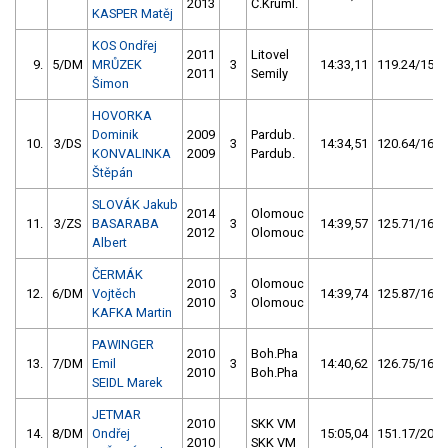
2013
Č.Kruml.
KASPER Matěj
KOS Ondřej
2011
Litovel
9.
5/DM
MRŮZEK
3
14:33,11
119.24/15,8
2011
Semily
Šimon
HOVORKA
Dominik
2009
Pardub.
10.
3/DS
3
14:34,51
120.64/16,0
KONVALINKA
2009
Pardub.
Štěpán
SLOVÁK Jakub
2014
Olomouc
11.
3/ZS
BASARABA
3
14:39,57
125.71/16,7
2012
Olomouc
Albert
ČERMÁK
2010
Olomouc
12.
6/DM
Vojtěch
3
14:39,74
125.87/16,7
2010
Olomouc
KAFKA Martin
PAWINGER
2010
Boh.Pha
13.
7/DM
Emil
3
14:40,62
126.75/16,8
2010
Boh.Pha
SEIDL Marek
JETMAR
2010
SKK VM
14.
8/DM
Ondřej
15:05,04
151.17/20,1
2010
SKK VM