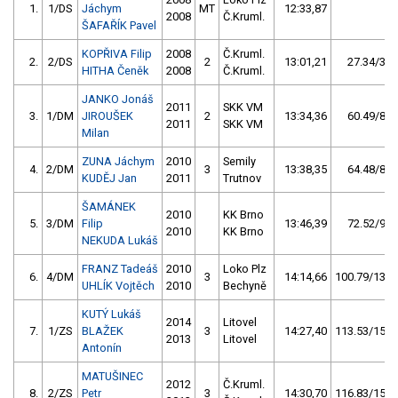
1.
1/DS
Jáchym
MT
12:33,87
2008
Č.Kruml.
ŠAFAŘÍK Pavel
KOPŘIVA Filip
2008
Č.Kruml.
2.
2/DS
2
13:01,21
27.34/3,6
HITHA Čeněk
2008
Č.Kruml.
JANKO Jonáš
2011
SKK VM
3.
1/DM
JIROUŠEK
2
13:34,36
60.49/8,0
2011
SKK VM
Milan
ZUNA Jáchym
2010
Semily
4.
2/DM
3
13:38,35
64.48/8,6
KUDĚJ Jan
2011
Trutnov
ŠAMÁNEK
2010
KK Brno
5.
3/DM
Filip
13:46,39
72.52/9,6
2010
KK Brno
NEKUDA Lukáš
FRANZ Tadeáš
2010
Loko Plz
6.
4/DM
3
14:14,66
100.79/13,4
UHLÍK Vojtěch
2010
Bechyně
KUTÝ Lukáš
2014
Litovel
7.
1/ZS
BLAŽEK
3
14:27,40
113.53/15,1
2013
Litovel
Antonín
MATUŠINEC
2012
Č.Kruml.
8.
2/ZS
Petr
3
14:30,70
116.83/15,5