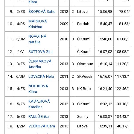
Klára
9.
2/ZS
ŠKOPOVÁ Sofie
2012
2
Litovel
15:36,98
78.04/9,
MARKOVÁ
10.
4/DS
2009
1
Pardub.
15:40,47
81.53/9,
Kristýna
NOVOTNÁ
11.
5/DM
2010
3
Č.Kruml.
15:46,00
87.06/10,
Natálie
12.
1/V
ŠUTTOVÁ Zita
Č.Kruml.
16:07,02
108.08/12,
ČERMÁKOVÁ
13.
3/ZS
2013
3
Olomouc
16:10,14
111.20/12,
Anežka
14.
6/DM
LOVECKÁ Nela
2011
2
SKVeselí
16:16,07
117.13/13,
NEKUDOVÁ
15.
4/ZS
2013
3
KK Brno
16:21,40
122.46/14,
Klára
KASPEROVÁ
16.
5/ZS
2012
3
Č.Kruml.
16:32,12
133.18/15,
Kateřina
17.
6/ZS
PAULŮ Erika
2013
Semily
16:33,37
134.43/15,
18.
1/ZM
VLČKOVÁ Klára
2015
Litovel
16:39,11
140.17/16,