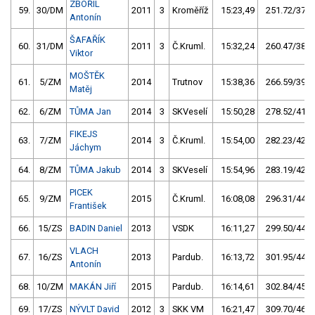
ZBOŘIL
59.
30/DM
2011
3
Kroměříž
15:23,49
251.72/37,5
Antonín
ŠAFAŘÍK
60.
31/DM
2011
3
Č.Kruml.
15:32,24
260.47/38,8
Viktor
MOŠTĚK
61.
5/ZM
2014
Trutnov
15:38,36
266.59/39,7
Matěj
62.
6/ZM
TŮMA Jan
2014
3
SKVeselí
15:50,28
278.52/41,5
FIKEJS
63.
7/ZM
2014
3
Č.Kruml.
15:54,00
282.23/42,0
Jáchym
64.
8/ZM
TŮMA Jakub
2014
3
SKVeselí
15:54,96
283.19/42,2
PICEK
65.
9/ZM
2015
Č.Kruml.
16:08,08
296.31/44,1
František
66.
15/ZS
BADIN Daniel
2013
VSDK
16:11,27
299.50/44,6
VLACH
67.
16/ZS
2013
Pardub.
16:13,72
301.95/44,9
Antonín
68.
10/ZM
MAKÁN Jiří
2015
Pardub.
16:14,61
302.84/45,1
69.
17/ZS
NÝVLT David
2012
3
SKK VM
16:21,47
309.70/46,1