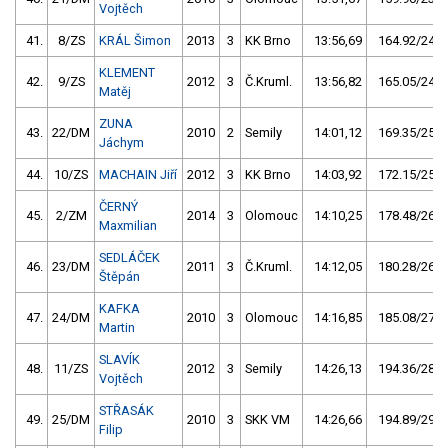
Vojtěch
41.
8/ZS
KRÁL Šimon
2013
3
KK Brno
13:56,69
164.92/24,6
KLEMENT
42.
9/ZS
2012
3
Č.Kruml.
13:56,82
165.05/24,6
Matěj
ZUNA
43.
22/DM
2010
2
Semily
14:01,12
169.35/25,2
Jáchym
44.
10/ZS
MACHAIN Jiří
2012
3
KK Brno
14:03,92
172.15/25,6
ČERNÝ
45.
2/ZM
2014
3
Olomouc
14:10,25
178.48/26,6
Maxmilian
SEDLÁČEK
46.
23/DM
2011
3
Č.Kruml.
14:12,05
180.28/26,8
Štěpán
KAFKA
47.
24/DM
2010
3
Olomouc
14:16,85
185.08/27,6
Martin
SLAVÍK
48.
11/ZS
2012
3
Semily
14:26,13
194.36/28,9
Vojtěch
STŘASÁK
49.
25/DM
2010
3
SKK VM
14:26,66
194.89/29,0
Filip