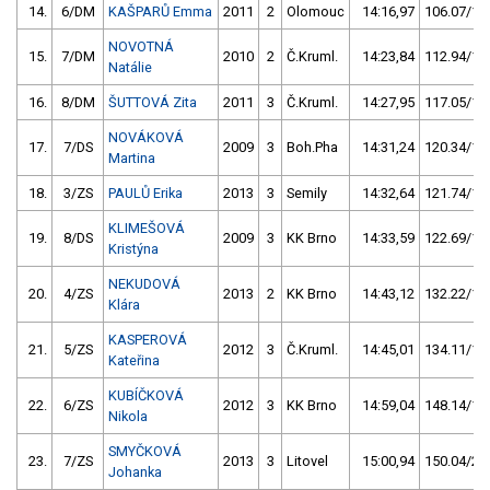
14.
6/DM
KAŠPARŮ Emma
2011
2
Olomouc
14:16,97
106.07/14
NOVOTNÁ
15.
7/DM
2010
2
Č.Kruml.
14:23,84
112.94/15
Natálie
16.
8/DM
ŠUTTOVÁ Zita
2011
3
Č.Kruml.
14:27,95
117.05/15
NOVÁKOVÁ
17.
7/DS
2009
3
Boh.Pha
14:31,24
120.34/16
Martina
18.
3/ZS
PAULŮ Erika
2013
3
Semily
14:32,64
121.74/16
KLIMEŠOVÁ
19.
8/DS
2009
3
KK Brno
14:33,59
122.69/16
Kristýna
NEKUDOVÁ
20.
4/ZS
2013
2
KK Brno
14:43,12
132.22/17
Klára
KASPEROVÁ
21.
5/ZS
2012
3
Č.Kruml.
14:45,01
134.11/17
Kateřina
KUBÍČKOVÁ
22.
6/ZS
2012
3
KK Brno
14:59,04
148.14/19
Nikola
SMYČKOVÁ
23.
7/ZS
2013
3
Litovel
15:00,94
150.04/20
Johanka