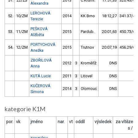
51.
22/ZS
2013
Č.Kruml.
17:51,33
320.43/42
Alexandra
LERCHOVÁ
52.
10/ZM
2014
KK Brno
18:12,27
341.37/45
Terezie
PEŠKOVÁ
53.
11/ZM
2015
Pardub.
20:01,63
450.73/60
Alžběta
PORTYCHOVÁ
54.
12/ZM
2015
Trutnov
20:07,19
456.29/60
Anežka
ZBOŘILOVÁ
2012
3
Kroměříž
DNS
Anna
KUTÁ Lucie
2011
3
Litovel
DNS
KUČEROVÁ
2014
3
Olomouc
DNS
Simona
kategorie K1M
por.
vk
jméno
nar.
vt
oddíl
výsledek
za vítězem
s / %