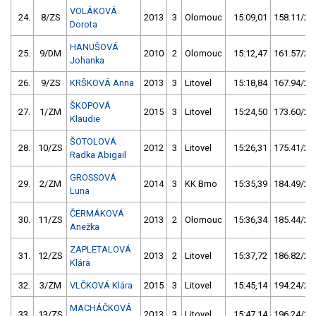
VOLÁKOVÁ
24.
8/ZS
2013
3
Olomouc
15:09,01
158.11/21
Dorota
HANUŠOVÁ
25.
9/DM
2010
2
Olomouc
15:12,47
161.57/21
Johanka
26.
9/ZS
KRŠKOVÁ Anna
2013
3
Litovel
15:18,84
167.94/22
ŠKOPOVÁ
27.
1/ZM
2015
3
Litovel
15:24,50
173.60/23
Klaudie
ŠOTOLOVÁ
28.
10/ZS
2012
3
Litovel
15:26,31
175.41/23
Radka Abigail
GROSSOVÁ
29.
2/ZM
2014
3
KK Brno
15:35,39
184.49/24
Luna
ČERMÁKOVÁ
30.
11/ZS
2013
2
Olomouc
15:36,34
185.44/24
Anežka
ZAPLETALOVÁ
31.
12/ZS
2013
2
Litovel
15:37,72
186.82/24
Klára
32.
3/ZM
VLČKOVÁ Klára
2015
3
Litovel
15:45,14
194.24/25
MACHÁČKOVÁ
33.
13/ZS
2013
3
Litovel
15:47,14
196.24/26