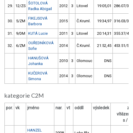
ŠOTOLOVÁ
29.
12/ZS
2012
3
Litovel
19:05,01
286.07/33,
Radka Abigail
FIKEJSOVÁ
30.
5/ZM
2015
Č.Kruml.
19:34,97
316.03/36,
Barbora
31.
9/DM
KUTÁ Lucie
2011
3
Litovel
20:14,31
355.37/41,
OUŘEDNÍKOVÁ
32.
6/ZM
2014
Č.Kruml.
21:52,45
453.51/52,
Sofie
HANUŠOVÁ
2010
3
Olomouc
DNS
Johanka
KUČEROVÁ
2014
3
Olomouc
DNS
Simona
kategorie C2M
por.
vk
jméno
nar.
vt
oddíl
výsledek
za
vítězem
s / %
HANZEL
2008
Loko Plz