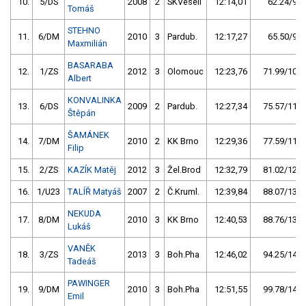
10.
5/DS
2008
2
SKVeselí
12:14,01
62.24/9,3
Tomáš
STEHNO
11.
6/DM
2010
3
Pardub.
12:17,27
65.50/9,8
Maxmilián
BASARABA
12.
1/ZS
2012
3
Olomouc
12:23,76
71.99/10,7
Albert
KONVALINKA
13.
6/DS
2009
2
Pardub.
12:27,34
75.57/11,2
Štěpán
ŠAMÁNEK
14.
7/DM
2010
2
KK Brno
12:29,36
77.59/11,6
Filip
15.
2/ZS
KAZÍK Matěj
2012
3
Žel.Brod
12:32,79
81.02/12,1
16.
1/U23
TALÍŘ Matyáš
2007
2
Č.Kruml.
12:39,84
88.07/13,1
NEKUDA
17.
8/DM
2010
3
KK Brno
12:40,53
88.76/13,2
Lukáš
VANĚK
18.
3/ZS
2013
3
Boh.Pha
12:46,02
94.25/14,0
Tadeáš
PAWINGER
19.
9/DM
2010
3
Boh.Pha
12:51,55
99.78/14,9
Emil