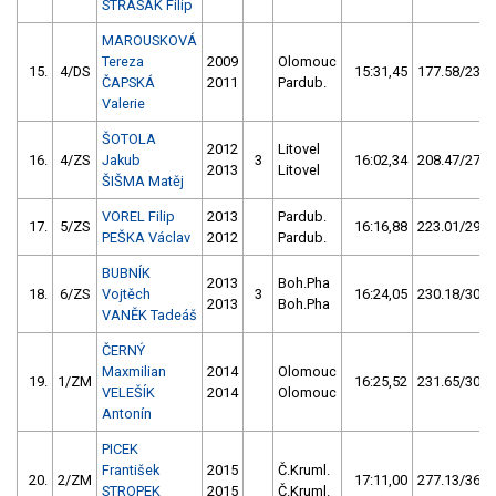
STŘASÁK Filip
MAROUSKOVÁ
Tereza
2009
Olomouc
15.
4/DS
15:31,45
177.58/23,6
ČAPSKÁ
2011
Pardub.
Valerie
ŠOTOLA
2012
Litovel
16.
4/ZS
Jakub
3
16:02,34
208.47/27,7
2013
Litovel
ŠIŠMA Matěj
VOREL Filip
2013
Pardub.
17.
5/ZS
16:16,88
223.01/29,6
PEŠKA Václav
2012
Pardub.
BUBNÍK
2013
Boh.Pha
18.
6/ZS
Vojtěch
3
16:24,05
230.18/30,5
2013
Boh.Pha
VANĚK Tadeáš
ČERNÝ
Maxmilian
2014
Olomouc
19.
1/ZM
16:25,52
231.65/30,7
VELEŠÍK
2014
Olomouc
Antonín
PICEK
František
2015
Č.Kruml.
20.
2/ZM
17:11,00
277.13/36,8
STROPEK
2015
Č.Kruml.