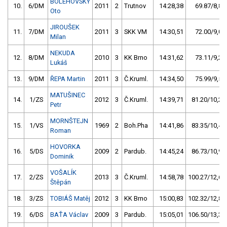
BOLEHOVSKÝ
10.
6/DM
2011
2
Trutnov
14:28,38
69.87/8,8
Oto
JIROUŠEK
11.
7/DM
2011
3
SKK VM
14:30,51
72.00/9,0
Milan
NEKUDA
12.
8/DM
2010
3
KK Brno
14:31,62
73.11/9,2
Lukáš
13.
9/DM
ŘEPA Martin
2011
3
Č.Kruml.
14:34,50
75.99/9,5
MATUŠINEC
14.
1/ZS
2012
3
Č.Kruml.
14:39,71
81.20/10,2
Petr
MORNŠTEJN
15.
1/VS
1969
2
Boh.Pha
14:41,86
83.35/10,4
Roman
HOVORKA
16.
5/DS
2009
2
Pardub.
14:45,24
86.73/10,9
Dominik
VOŠALÍK
17.
2/ZS
2013
3
Č.Kruml.
14:58,78
100.27/12,6
Štěpán
18.
3/ZS
TOBIÁŠ Matěj
2012
3
KK Brno
15:00,83
102.32/12,8
19.
6/DS
BAŤA Václav
2009
3
Pardub.
15:05,01
106.50/13,3