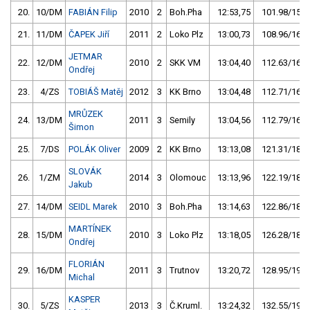
20.
10/DM
FABIÁN Filip
2010
2
Boh.Pha
12:53,75
101.98/15,2
21.
11/DM
ČAPEK Jiří
2011
2
Loko Plz
13:00,73
108.96/16,2
JETMAR
22.
12/DM
2010
2
SKK VM
13:04,40
112.63/16,8
Ondřej
23.
4/ZS
TOBIÁŠ Matěj
2012
3
KK Brno
13:04,48
112.71/16,8
MRŮZEK
24.
13/DM
2011
3
Semily
13:04,56
112.79/16,8
Šimon
25.
7/DS
POLÁK Oliver
2009
2
KK Brno
13:13,08
121.31/18,1
SLOVÁK
26.
1/ZM
2014
3
Olomouc
13:13,96
122.19/18,2
Jakub
27.
14/DM
SEIDL Marek
2010
3
Boh.Pha
13:14,63
122.86/18,3
MARTÍNEK
28.
15/DM
2010
3
Loko Plz
13:18,05
126.28/18,8
Ondřej
FLORIÁN
29.
16/DM
2011
3
Trutnov
13:20,72
128.95/19,2
Michal
KASPER
30.
5/ZS
2013
3
Č.Kruml.
13:24,32
132.55/19,7