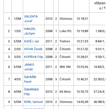
vítězem
s / %
VALENTA
1.
1/DM
2010
2
Olomouc
13:18,51
Josef
HANZEL
2.
1/DS
2008
1
Loko Plz
13:19,89
1.38/0,2
Jáchym
3.
2/DM
KUDĚJ Jan
2011
2
Trutnov
13:27,35
8.84/1,1
4.
2/DS
HITHA Čeněk
2008
2
Č.Kruml.
13:27,52
9.01/1,1
5.
3/DS
KOPŘIVA Filip
2008
2
Č.Kruml.
13:28,01
9.50/1,2
JANKO
6.
3/DM
2011
2
SKK VM
13:35,36
16.85/2,1
Jonáš
ŠAFAŘÍK
7.
4/DS
2008
3
Č.Kruml.
13:40,51
22.00/2,8
Pavel
ŠAMÁNEK
8.
4/DM
2010
2
KK Brno
13:55,75
37.24/4,7
Filip
9.
5/DM
KRÁL Samuel
2010
2
Olomouc
14:05,49
46.98/5,9