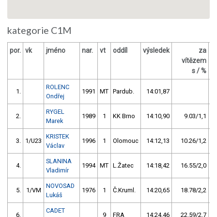
kategorie C1M
por.
vk
jméno
nar.
vt
oddíl
výsledek
za
vítězem
Č
s / %
ROLENC
1.
1991
MT
Pardub.
14:01,87
Ondřej
RYGEL
2.
1989
1
KK Brno
14:10,90
9.03/1,1
Marek
KRISTEK
3.
1/U23
1996
1
Olomouc
14:12,13
10.26/1,2
Václav
SLANINA
4.
1994
MT
L.Žatec
14:18,42
16.55/2,0
Vladimír
NOVOSAD
5.
1/VM
1976
1
Č.Kruml.
14:20,65
18.78/2,2
Lukáš
CADET
6.
9
FRA
14:24,46
22.59/2,7