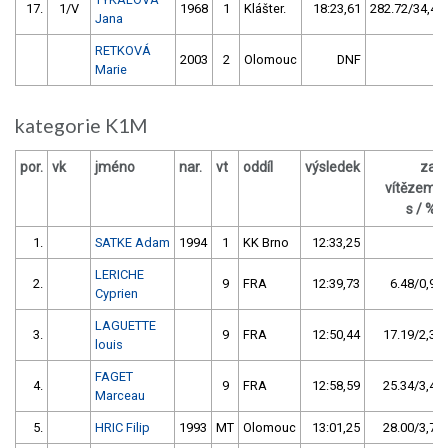
17.
1/V
1968
1
Klášter.
18:23,61
282.72/34,4
Jana
RETKOVÁ
2003
2
Olomouc
DNF
Marie
kategorie K1M
por.
vk
jméno
nar.
vt
oddíl
výsledek
za
vítězem
s / %
1.
SATKE Adam
1994
1
KK Brno
12:33,25
LERICHE
2.
9
FRA
12:39,73
6.48/0,9
Cyprien
LAGUETTE
3.
9
FRA
12:50,44
17.19/2,3
louis
FAGET
4.
9
FRA
12:58,59
25.34/3,4
Marceau
5.
HRIC Filip
1993
MT
Olomouc
13:01,25
28.00/3,7