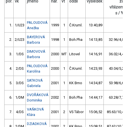
por.
vk
jméno
nar.
vt
oddíl
výsledek
za
vítězem
s / %
PALOUDOVÁ
1.
1/U23
1999
1
Č.Kruml.
13:40,89
Anežka
BAYEROVÁ
2.
2/U23
1998
1
Boh.Pha
14:13,85
32.96/4,0
Barbora
DIMOVOVÁ
3.
1/DS
2000
MT
Litovel
14:16,91
36.02/4,4
Barbora
PALOUDOVÁ
4.
2/DS
2000
1
Č.Kruml.
14:23,93
43.04/5,2
Karolína
SATKOVÁ
5.
3/DS
2001
1
KK Brno
14:34,87
53.98/6,6
Gabriela
DVOŘÁKOVÁ
6.
1/DM
2002
1
Boh.Pha
14:44,17
63.28/7,7
Dominika
VAŇKOVÁ
7.
4/DS
2001
2
VS Tábor
15:06,52
85.63/10,4
Klára
DZIADKOVÁ
8.
2/DM
2002
2
KK Brno
15:08,51
87.62/10,7