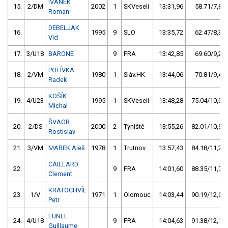
IVÁNEK
15.
2/DM
2002
1
SKVeselí
13:31,96
58.71/7,8
Roman
DEBELJAK
16.
1995
9
SLO
13:35,72
62.47/8,3
Vid
17.
3/U18
BARONE
9
FRA
13:42,85
69.60/9,2
POLÍVKA
18.
2/VM
1980
1
Sláv.HK
13:44,06
70.81/9,4
Radek
KOŠÍK
19.
4/U23
1995
1
SKVeselí
13:48,28
75.04/10,0
Michal
ŠVAGR
20.
2/DS
2000
2
Týniště
13:55,26
82.01/10,9
Rostislav
21.
3/VM
MAREK Aleš
1978
1
Trutnov
13:57,43
84.18/11,2
CAILLARD
22.
9
FRA
14:01,60
88.35/11,7
Clement
KRATOCHVÍL
23.
1/V
1971
1
Olomouc
14:03,44
90.19/12,0
Petr
LUNEL
24.
4/U18
9
FRA
14:04,63
91.38/12,1
Guillaume