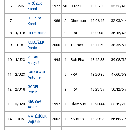
MRŮZEK
6.
1/VM
1977
MT
Dukla B.
13:05,50
32.25/4,3
Kamil
SLEPICA
7.
1988
2
Olomouc
13:06,18
32.93/4,4
Karel
8.
1/U18
HELY Bruno
9
FRA
13:09,40
36.15/4,8
KOBLÍŽEK
9.
1/DS
2000
1
Trutnov
13:11,60
38.35/5,1
Daniel
ZIERIS
10.
1/U23
1995
1
Boh.Pha
13:12,33
39.08/5,2
Matyáš
CARREAUD
11.
2/U23
9
FRA
13:20,85
47.60/6,3
Antonie
GODEL
12.
2/U18
9
FRA
13:23,37
50.12/6,7
Robin
NEUBERT
13.
3/U23
1997
1
Olomouc
13:28,44
55.19/7,3
Adam
MATĚJÍČEK
14.
1/DM
2002
1
KK Brno
13:29,93
56.68/7,5
Vojtěch