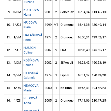
Zuzana
KOLIHOVÁ
9.
3/DM
2003
2
Soběslav
15:34,34
113.45/13,8
Hana
HRICOVÁ
10.
3/U23
1999
MT
Olomouc
15:41,38
120.49/14,7
Klára
HALAŠKOVÁ
11.
1/VM
1974
2
Olomouc
16:00,31
139.42/17,0
Petra
HUSSON
12.
1/U16
2002
9
FRA
16:06,49
145.60/17,7
Coline
KOŠÍKOVÁ
13.
4/DM
2002
2
SKVeselí
16:21,42
160.53/19,6
Denisa
BÍLOVSKÁ
14.
2/VM
1974
1
Lipník
16:31,32
170.43/20,8
Gabriela
NĚMCOVÁ
15.
5/DS
2000
1
KK Brno
16:55,41
194.52/23,7
Marie
RETKOVÁ
16.
1/ZS
2005
2
Olomouc
17:11,06
210.17/25,6
Anna
TYKALOVÁ