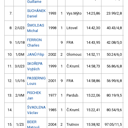
Guillame
SUCHÁNEK
7.
1993
1
Vys.Mýto
14:25,86
23.99/2,8
Daniel
ŠMOLDAS
8.
2/U23
1998
1
Litovel
14:42,30
40.43/4,8
Michal
FERRION
9.
1/U18
9
FRA
14:43,95
42.08/5,0
Charles
10.
1/DM
JANŮ Filip
2002
2
Olomouc
14:52,11
50.24/6,0
SKOŘEPA
11.
3/U23
1999
1
Č.Kruml.
14:58,73
56.86/6,8
Vojtěch
PASSERNIG
12.
1/U16
2001
9
FRA
14:58,86
56.99/6,8
Louis
PISCHEK
13.
2/VM
1977
1
Pardub.
15:22,06
80.19/9,5
Jan
ŠVADLENA
14.
1985
1
Č.Kruml.
15:22,41
80.54/9,6
Václav
BEIER
15.
1/ZS
2004
2
Trutnov
15:38,92
97.05/11,5
Matouš