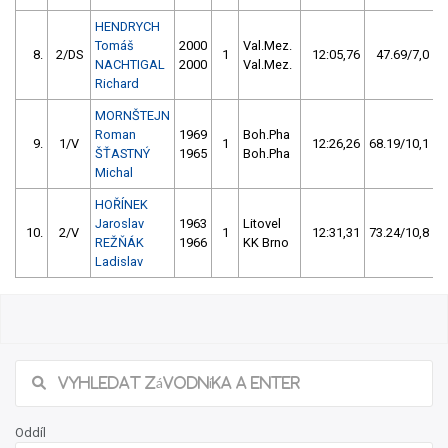
HENDRYCH
Tomáš
2000
Val.Mez.
8.
2/DS
1
12:05,76
47.69/7,0
NACHTIGAL
2000
Val.Mez.
Richard
MORNŠTEJN
Roman
1969
Boh.Pha
9.
1/V
1
12:26,26
68.19/10,1
ŠŤASTNÝ
1965
Boh.Pha
Michal
HOŘÍNEK
Jaroslav
1963
Litovel
10.
2/V
1
12:31,31
73.24/10,8
REŽŇÁK
1966
KK Brno
Ladislav
Oddíl