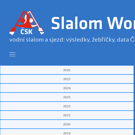
vodní slalom a sjezd: výsledky, žebříčky, data
2026
2025
2024
2023
2022
2021
2020
2019