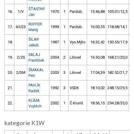
ŠŤASTNÝ
16.
1/V
1970
1
Pardub.
15:46,88
105.01/12,5
Jan
RUFFER
17.
4/U23
1999
1
Pardub.
16:00,55
118.68/14,1
Matěj
ŠILAR
18.
1987
1
Vys.Mýto
16:32,42
150.55/17,9
Jakub
SALAJ
19.
2/ZS
2004
2
Litovel
16:50,08
168.21/20,0
František
ŠMAKAL
20.
2/DM
2003
3
Litovel
17:04,39
182.52/21,7
Petr
PAVLÍK
21.
1992
3
VSDK
18:10,02
248.15/29,5
Radek
KLÍMA
22.
2002
1
Č.Kruml.
18:56,15
294.28/35,0
Vojtěch
kategorie K1W