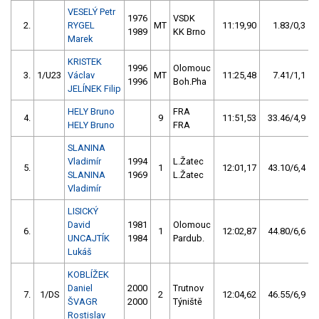
VESELÝ Petr
1976
VSDK
2.
RYGEL
MT
11:19,90
1.83/0,3
1989
KK Brno
Marek
KRISTEK
1996
Olomouc
3.
1/U23
Václav
MT
11:25,48
7.41/1,1
1996
Boh.Pha
JELÍNEK Filip
HELY Bruno
FRA
4.
9
11:51,53
33.46/4,9
HELY Bruno
FRA
SLANINA
Vladimír
1994
L.Žatec
5.
1
12:01,17
43.10/6,4
SLANINA
1969
L.Žatec
Vladimír
LISICKÝ
David
1981
Olomouc
6.
1
12:02,87
44.80/6,6
UNCAJTÍK
1984
Pardub.
Lukáš
KOBLÍŽEK
Daniel
2000
Trutnov
7.
1/DS
2
12:04,62
46.55/6,9
ŠVAGR
2000
Týniště
Rostislav