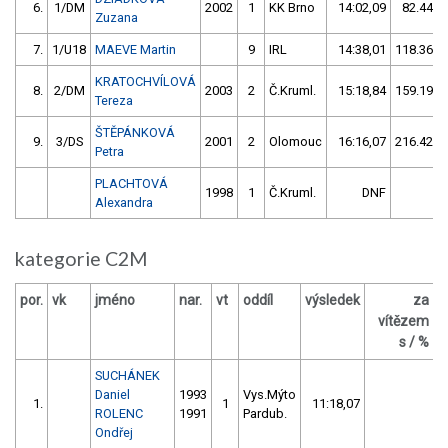
6.
1/DM
2002
1
KK Brno
14:02,09
82.44/1
Zuzana
7.
1/U18
MAEVE Martin
9
IRL
14:38,01
118.36/1
KRATOCHVÍLOVÁ
8.
2/DM
2003
2
Č.Kruml.
15:18,84
159.19/2
Tereza
ŠTĚPÁNKOVÁ
9.
3/DS
2001
2
Olomouc
16:16,07
216.42/2
Petra
PLACHTOVÁ
1998
1
Č.Kruml.
DNF
Alexandra
kategorie C2M
por.
vk
jméno
nar.
vt
oddíl
výsledek
za
vítězem
Č
s / %
SUCHÁNEK
Daniel
1993
Vys.Mýto
1.
1
11:18,07
ROLENC
1991
Pardub.
Ondřej