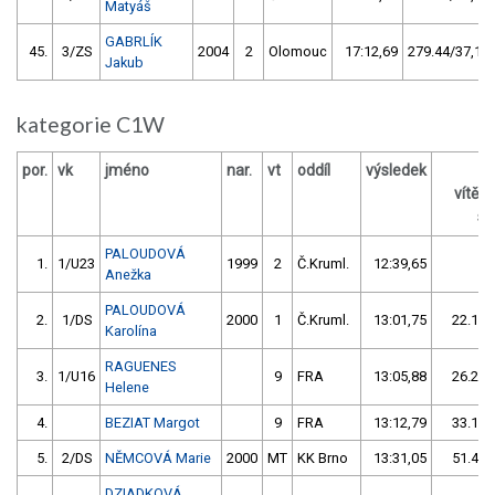
Matyáš
GABRLÍK
45.
3/ZS
2004
2
Olomouc
17:12,69
279.44/37,1
Jakub
kategorie C1W
por.
vk
jméno
nar.
vt
oddíl
výsledek
vítěz
s 
PALOUDOVÁ
1.
1/U23
1999
2
Č.Kruml.
12:39,65
Anežka
PALOUDOVÁ
2.
1/DS
2000
1
Č.Kruml.
13:01,75
22.10/
Karolína
RAGUENES
3.
1/U16
9
FRA
13:05,88
26.23/
Helene
4.
BEZIAT Margot
9
FRA
13:12,79
33.14/
5.
2/DS
NĚMCOVÁ Marie
2000
MT
KK Brno
13:31,05
51.40/
DZIADKOVÁ