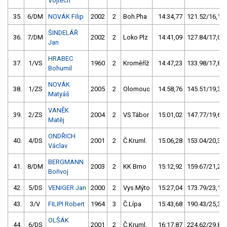
Vojtěch
35.
6/DM
NOVÁK Filip
2002
2
Boh.Pha
14:34,77
121.52/16,1
ŠINDELÁŘ
36.
7/DM
2002
2
Loko Plz
14:41,09
127.84/17,0
Jan
HRABEC
37.
1/VS
1960
2
Kroměříž
14:47,23
133.98/17,8
Bohumil
NOVÁK
38.
1/ZS
2005
2
Olomouc
14:58,76
145.51/19,3
Matyáš
VANĚK
39.
2/ZS
2004
2
VS Tábor
15:01,02
147.77/19,6
Matěj
ONDŘICH
40.
4/DS
2001
2
Č.Kruml.
15:06,28
153.04/20,3
Václav
BERGMANN
41.
8/DM
2003
2
KK Brno
15:12,92
159.67/21,2
Bořivoj
42.
5/DS
VENIGER Jan
2000
2
Vys.Mýto
15:27,04
173.79/23,1
43.
3/V
FILIPI Robert
1964
3
Č.Lípa
15:43,68
190.43/25,3
OLŠÁK
44.
6/DS
2001
2
Č.Kruml.
16:17,87
224.62/29,8