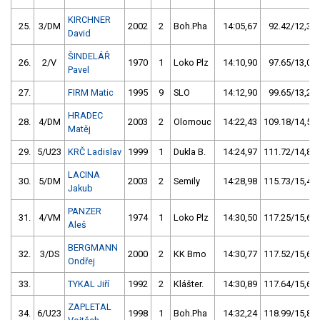
KIRCHNER
25.
3/DM
2002
2
Boh.Pha
14:05,67
92.42/12,3
David
ŠINDELÁŘ
26.
2/V
1970
1
Loko Plz
14:10,90
97.65/13,0
Pavel
27.
FIRM Matic
1995
9
SLO
14:12,90
99.65/13,2
HRADEC
28.
4/DM
2003
2
Olomouc
14:22,43
109.18/14,5
Matěj
29.
5/U23
KRČ Ladislav
1999
1
Dukla B.
14:24,97
111.72/14,8
LACINA
30.
5/DM
2003
2
Semily
14:28,98
115.73/15,4
Jakub
PANZER
31.
4/VM
1974
1
Loko Plz
14:30,50
117.25/15,6
Aleš
BERGMANN
32.
3/DS
2000
2
KK Brno
14:30,77
117.52/15,6
Ondřej
33.
TYKAL Jiří
1992
2
Klášter.
14:30,89
117.64/15,6
ZAPLETAL
34.
6/U23
1998
1
Boh.Pha
14:32,24
118.99/15,8