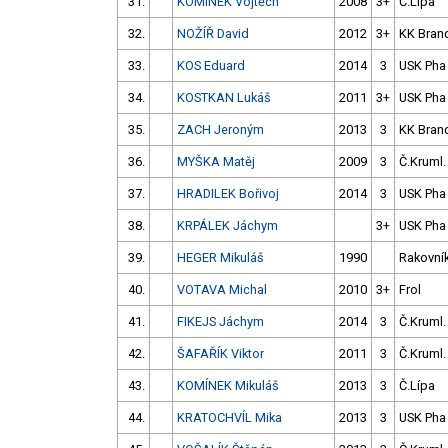
31.
KOMÍNEK Vojtěch
2008
3+
Č.Lípa
32.
NOŽÍŘ David
2012
3+
KK Bran
33.
KOS Eduard
2014
3
USK Pha
34.
KOSTKAN Lukáš
2011
3+
USK Pha
35.
ZACH Jeroným
2013
3
KK Bran
36.
MYŠKA Matěj
2009
3
Č.Kruml.
37.
HRADILEK Bořivoj
2014
3
USK Pha
38.
KRPÁLEK Jáchym
3+
USK Pha
39.
HEGER Mikuláš
1990
Rakovní
40.
VOTAVA Michal
2010
3+
Frol
41.
FIKEJS Jáchym
2014
3
Č.Kruml.
42.
ŠAFAŘÍK Viktor
2011
3
Č.Kruml.
43.
KOMÍNEK Mikuláš
2013
3
Č.Lípa
44.
KRATOCHVÍL Mika
2013
3
USK Pha