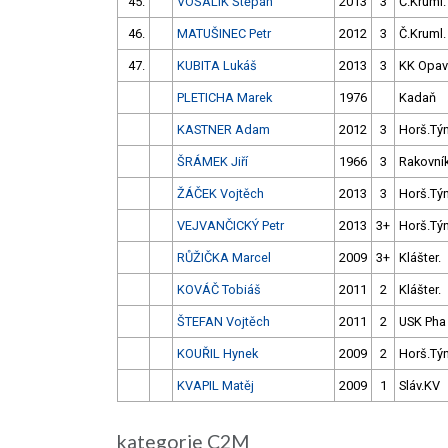
45.
VOŠALÍK Štěpán
2013
3
Č.Kruml.
46.
MATUŠINEC Petr
2012
3
Č.Kruml.
47.
KUBITA Lukáš
2013
3
KK Opav
PLETICHA Marek
1976
Kadaň
KASTNER Adam
2012
3
Horš.Tý
ŠRÁMEK Jiří
1966
3
Rakovní
ŽÁČEK Vojtěch
2013
3
Horš.Tý
VEJVANČICKÝ Petr
2013
3+
Horš.Tý
RŮŽIČKA Marcel
2009
3+
Klášter.
KOVÁČ Tobiáš
2011
2
Klášter.
ŠTEFAN Vojtěch
2011
2
USK Pha
KOUŘIL Hynek
2009
2
Horš.Tý
KVAPIL Matěj
2009
1
Sláv.KV
kategorie C2M