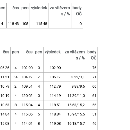
pen
čas
pen
výsledek
za vítězem
body
s / %
OČ
4
118.43
108
115.48
0
čas
pen
čas
pen
výsledek
za vítězem
body
s / %
OČ
106.26
4
102.90
0
102.90
76
111.21
54
104.12
2
106.12
3.22/3,1
71
110.79
2
109.51
4
112.79
9.89/9,6
66
110.19
4
120.02
0
114.19
11.29/11,0
61
110.53
8
115.04
4
118.53
15.63/15,2
56
114.84
4
115.06
6
118.84
15.94/15,5
51
115.08
4
114.01
8
119.08
16.18/15,7
46