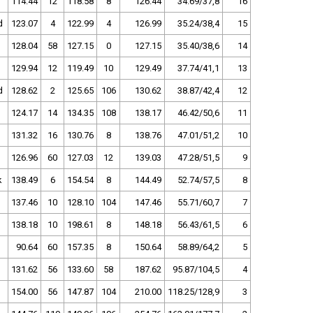
114.44
12
118.58
8
126.44
34.69/37,8
16
d
123.07
4
122.99
4
126.99
35.24/38,4
15
128.04
58
127.15
0
127.15
35.40/38,6
14
129.94
12
119.49
10
129.49
37.74/41,1
13
d
128.62
2
125.65
106
130.62
38.87/42,4
12
124.17
14
134.35
108
138.17
46.42/50,6
11
131.32
16
130.76
8
138.76
47.01/51,2
10
126.96
60
127.03
12
139.03
47.28/51,5
9
k
138.49
6
154.54
8
144.49
52.74/57,5
8
137.46
10
128.10
104
147.46
55.71/60,7
7
138.18
10
198.61
8
148.18
56.43/61,5
6
90.64
60
157.35
8
150.64
58.89/64,2
5
131.62
56
133.60
58
187.62
95.87/104,5
4
154.00
56
147.87
104
210.00
118.25/128,9
3