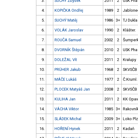
3.
SUCHÝ Zbyšek
2011
2
USK Pha
4.
KOPIČKA Ondřej
1989
2
Jablone
5.
SUCHÝ Matěj
1986
3+
TJ Dukla
6.
VOLÁK Jaroslav
1990
2
Klášter.
7.
ROUČA Samuel
2002
2
Šumper
8.
DVORNÍK Štěpán
2010
2
USK Pha
9.
DOLEŽAL Vít
2011
2
Kralupy
10.
PRÜHER Jakub
1968
2
SKVSČB
11.
MÁČE Lukáš
1977
2
Č.Kruml.
12.
PLOCEK Matyáš Jan
2008
2
SKVSČB
13.
KULIHA Jan
2011
2
KK Opav
14.
VÁCHA Viktor
1985
3+
Rakovní
15.
SLÁDEK Michal
2009
3+
Loko Plz
16.
HOŘENÍ Hynek
2011
2
Kadaň