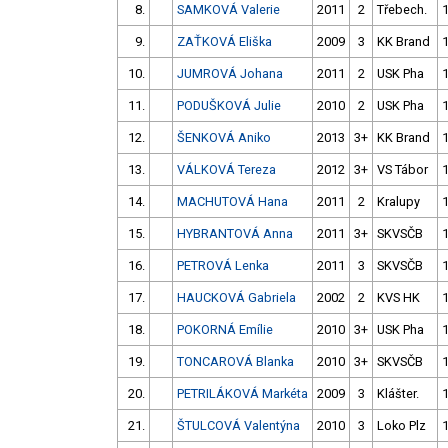
8.
SAMKOVÁ Valerie
2011
2
Třebech.
9.
ZAŤKOVÁ Eliška
2009
3
KK Brand
10.
JUMROVÁ Johana
2011
2
USK Pha
11.
PODUŠKOVÁ Julie
2010
2
USK Pha
12.
ŠENKOVÁ Aniko
2013
3+
KK Brand
13.
VÁLKOVÁ Tereza
2012
3+
VS Tábor
14.
MACHUTOVÁ Hana
2011
2
Kralupy
15.
HYBRANTOVÁ Anna
2011
3+
SKVSČB
16.
PETROVÁ Lenka
2011
3
SKVSČB
17.
HAUCKOVÁ Gabriela
2002
2
KVS HK
18.
POKORNÁ Emílie
2010
3+
USK Pha
19.
TONCAROVÁ Blanka
2010
3+
SKVSČB
20.
PETRILÁKOVÁ Markéta
2009
3
Klášter.
21.
ŠTULCOVÁ Valentýna
2010
3
Loko Plz