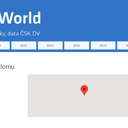
čky, data ČSK DV
3
2022
2021
2020
2019
2
alomu