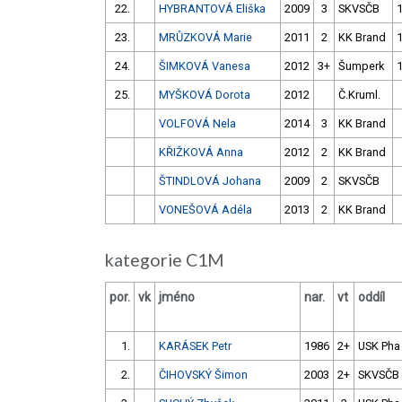
22.
HYBRANTOVÁ Eliška
2009
3
SKVSČB
23.
MRŮZKOVÁ Marie
2011
2
KK Brand
24.
ŠIMKOVÁ Vanesa
2012
3+
Šumperk
25.
MYŠKOVÁ Dorota
2012
Č.Kruml.
VOLFOVÁ Nela
2014
3
KK Brand
KŘIŽKOVÁ Anna
2012
2
KK Brand
ŠTINDLOVÁ Johana
2009
2
SKVSČB
VONEŠOVÁ Adéla
2013
2
KK Brand
kategorie C1M
por.
vk
jméno
nar.
vt
oddíl
1.
KARÁSEK Petr
1986
2+
USK Pha
2.
ČIHOVSKÝ Šimon
2003
2+
SKVSČB