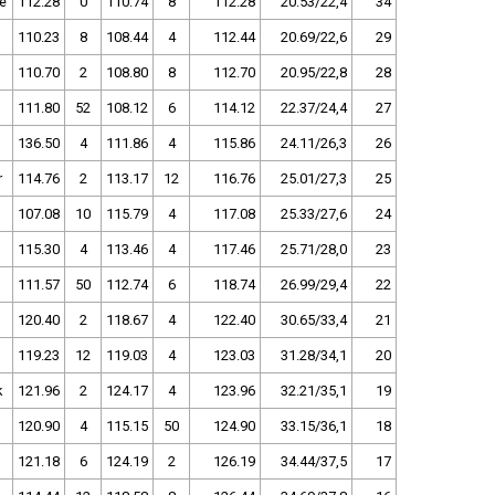
e
112.28
0
110.74
8
112.28
20.53/22,4
34
110.23
8
108.44
4
112.44
20.69/22,6
29
110.70
2
108.80
8
112.70
20.95/22,8
28
111.80
52
108.12
6
114.12
22.37/24,4
27
136.50
4
111.86
4
115.86
24.11/26,3
26
r
114.76
2
113.17
12
116.76
25.01/27,3
25
107.08
10
115.79
4
117.08
25.33/27,6
24
115.30
4
113.46
4
117.46
25.71/28,0
23
111.57
50
112.74
6
118.74
26.99/29,4
22
120.40
2
118.67
4
122.40
30.65/33,4
21
119.23
12
119.03
4
123.03
31.28/34,1
20
k
121.96
2
124.17
4
123.96
32.21/35,1
19
120.90
4
115.15
50
124.90
33.15/36,1
18
121.18
6
124.19
2
126.19
34.44/37,5
17