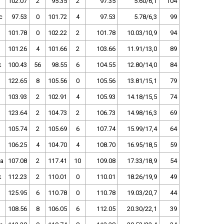
102.07
2
95.35
2
97.35
5.60/6,1
104
c
97.53
0
101.72
4
97.53
5.78/6,3
99
101.78
0
102.22
2
101.78
10.03/10,9
94
101.26
4
101.66
2
103.66
11.91/13,0
89
k
100.43
56
98.55
6
104.55
12.80/14,0
84
122.65
8
105.56
0
105.56
13.81/15,1
79
103.93
2
102.91
4
105.93
14.18/15,5
74
123.64
2
104.73
2
106.73
14.98/16,3
69
105.74
2
105.69
6
107.74
15.99/17,4
64
106.25
4
104.70
4
108.70
16.95/18,5
59
a
107.08
2
117.41
10
109.08
17.33/18,9
54
k
112.23
2
110.01
0
110.01
18.26/19,9
49
125.95
6
110.78
0
110.78
19.03/20,7
44
108.56
8
106.05
6
112.05
20.30/22,1
39