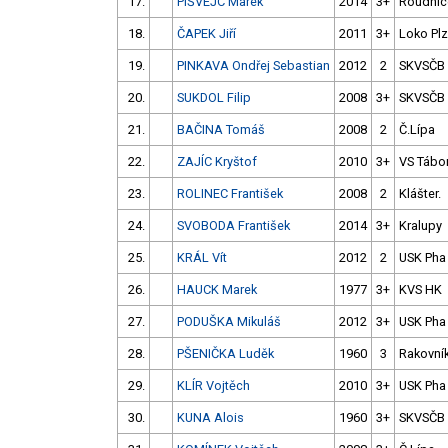
17.
PIŠVEJC Marek
2014
3+
Roudnic
18.
ČAPEK Jiří
2011
3+
Loko Plz
19.
PINKAVA Ondřej Sebastian
2012
2
SKVSČB
20.
SUKDOL Filip
2008
3+
SKVSČB
21.
BAČINA Tomáš
2008
2
Č.Lípa
22.
ZAJÍC Kryštof
2010
3+
VS Tábo
23.
ROLINEC František
2008
2
Klášter.
24.
SVOBODA František
2014
3+
Kralupy
25.
KRÁL Vít
2012
2
USK Pha
26.
HAUCK Marek
1977
3+
KVS HK
27.
PODUŠKA Mikuláš
2012
3+
USK Pha
28.
PŠENIČKA Luděk
1960
3
Rakovní
29.
KLÍR Vojtěch
2010
3+
USK Pha
30.
KUNA Alois
1960
3+
SKVSČB