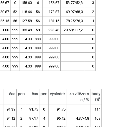
156.67
0
158.60
6
156.67
53.77/52,3
3
120.87
52
118.66
56
172.87
69.97/68,0
2
125.15
56
127.58
56
181.15
78.25/76,0
1
1.00
999
165.48
58
223.48
120.58/117,2
0
4.00
999
4.00
999
999.00
0
4.00
999
4.00
999
999.00
0
4.00
999
4.00
999
999.00
0
4.00
999
4.00
999
999.00
0
čas
pen
čas
pen
výsledek
za vítězem
body
s / %
OČ
91.39
4
91.75
0
91.75
114
94.12
2
97.17
4
96.12
4.37/4,8
109