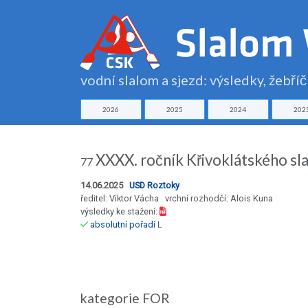
vodní slalom a sjezd: výsledky, žebří
2026
2025
2024
202
XXXX. ročník Křivoklátského sl
77
14.06.2025
USD Roztoky
ředitel: Viktor Vácha vrchní rozhodčí: Alois Kuna
výsledky ke stažení:
absolutní pořadí
L
kategorie FOR