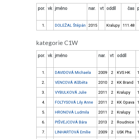
por.
vk
jméno
nar.
vt
oddíl
čas
1.
DOLEŽAL Štěpán
2015
Kralupy
111.48
kategorie C1W
por.
vk
jméno
nar.
vt
oddíl
1.
DAVIDOVÁ Michaela
2009
2
KVS HK
2.
VENCOVÁ Alžběta
2010
2
KK Brand
3.
VYBULKOVÁ Julie
2011
2
Kralupy
4.
FOLTYSOVÁ Lily Anne
2011
2
KK Opava
5.
HRONOVÁ Ludmila
2011
2
Kralupy
6.
PIŠVEJCOVÁ Bára
2013
2
Roudnice
7.
LINHARTOVÁ Emílie
2009
2
USK Pha