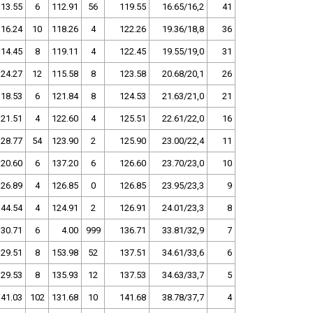
113.55
6
112.91
56
119.55
16.65/16,2
41
116.24
10
118.26
4
122.26
19.36/18,8
36
114.45
8
119.11
4
122.45
19.55/19,0
31
124.27
12
115.58
8
123.58
20.68/20,1
26
118.53
6
121.84
8
124.53
21.63/21,0
21
121.51
4
122.60
4
125.51
22.61/22,0
16
128.77
54
123.90
2
125.90
23.00/22,4
11
120.60
6
137.20
6
126.60
23.70/23,0
10
126.89
4
126.85
0
126.85
23.95/23,3
9
144.54
4
124.91
2
126.91
24.01/23,3
8
130.71
6
4.00
999
136.71
33.81/32,9
7
129.51
8
153.98
52
137.51
34.61/33,6
6
129.53
8
135.93
12
137.53
34.63/33,7
5
141.03
102
131.68
10
141.68
38.78/37,7
4