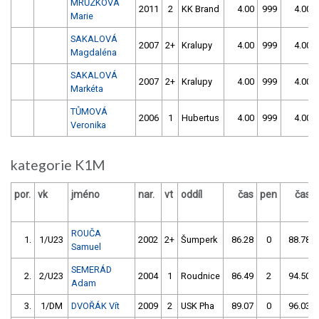
MRŮZKOVÁ
2011
2
KK Brand
4.00
999
4.00
Marie
SAKALOVÁ
2007
2+
Kralupy
4.00
999
4.00
Magdaléna
SAKALOVÁ
2007
2+
Kralupy
4.00
999
4.00
Markéta
TŮMOVÁ
2006
1
Hubertus
4.00
999
4.00
Veronika
kategorie K1M
por.
vk
jméno
nar.
vt
oddíl
čas
pen
čas
ROUČA
1.
1/U23
2002
2+
Šumperk
86.28
0
88.78
Samuel
SEMERÁD
2.
2/U23
2004
1
Roudnice
86.49
2
94.50
Adam
3.
1/DM
DVOŘÁK Vít
2009
2
USK Pha
89.07
0
96.03