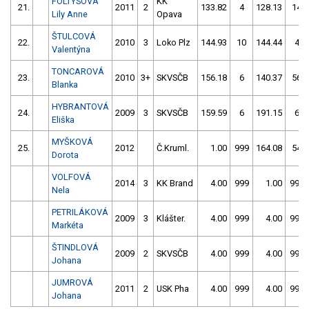
FOLTYSOVÁ
KK
21.
2011
2
133.82
4
128.13
14
Lily Anne
Opava
ŠTULCOVÁ
22.
2010
3
Loko Plz
144.93
10
144.44
4
Valentýna
TONCAROVÁ
23.
2010
3+
SKVSČB
156.18
6
140.37
56
Blanka
HYBRANTOVÁ
24.
2009
3
SKVSČB
159.59
6
191.15
6
Eliška
MYŠKOVÁ
25.
2012
Č.Kruml.
1.00
999
164.08
54
Dorota
VOLFOVÁ
2014
3
KK Brand
4.00
999
1.00
999
Nela
PETRILÁKOVÁ
2009
3
Klášter.
4.00
999
4.00
999
Markéta
ŠTINDLOVÁ
2009
2
SKVSČB
4.00
999
4.00
999
Johana
JUMROVÁ
2011
2
USK Pha
4.00
999
4.00
999
Johana