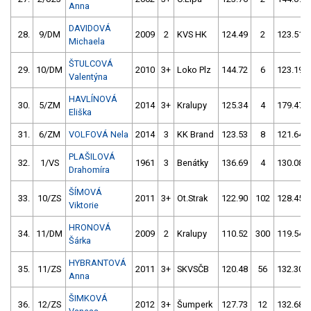
Anna
DAVIDOVÁ
28.
9/DM
2009
2
KVS HK
124.49
2
123.51
Michaela
ŠTULCOVÁ
29.
10/DM
2010
3+
Loko Plz
144.72
6
123.19
Valentýna
HAVLÍNOVÁ
30.
5/ZM
2014
3+
Kralupy
125.34
4
179.47
Eliška
31.
6/ZM
VOLFOVÁ Nela
2014
3
KK Brand
123.53
8
121.64
PLAŠILOVÁ
32.
1/VS
1961
3
Benátky
136.69
4
130.08
Drahomíra
ŠÍMOVÁ
33.
10/ZS
2011
3+
Ot.Strak
122.90
102
128.45
Viktorie
HRONOVÁ
34.
11/DM
2009
2
Kralupy
110.52
300
119.54
Šárka
HYBRANTOVÁ
35.
11/ZS
2011
3+
SKVSČB
120.48
56
132.30
Anna
ŠIMKOVÁ
36.
12/ZS
2012
3+
Šumperk
127.73
12
132.68