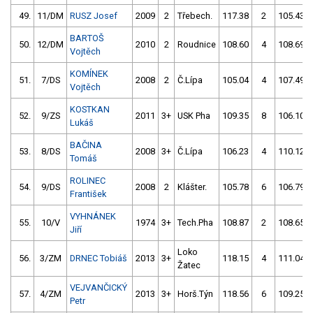
49.
11/DM
RUSZ Josef
2009
2
Třebech.
117.38
2
105.43
BARTOŠ
50.
12/DM
2010
2
Roudnice
108.60
4
108.69
Vojtěch
KOMÍNEK
51.
7/DS
2008
2
Č.Lípa
105.04
4
107.49
Vojtěch
KOSTKAN
52.
9/ZS
2011
3+
USK Pha
109.35
8
106.10
Lukáš
BAČINA
53.
8/DS
2008
3+
Č.Lípa
106.23
4
110.12
Tomáš
ROLINEC
54.
9/DS
2008
2
Klášter.
105.78
6
106.79
František
VYHNÁNEK
55.
10/V
1974
3+
Tech.Pha
108.87
2
108.65
Jiří
Loko
56.
3/ZM
DRNEC Tobiáš
2013
3+
118.15
4
111.04
Žatec
VEJVANČICKÝ
57.
4/ZM
2013
3+
Horš.Týn
118.56
6
109.25
Petr