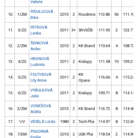
Valerie
PIŠVEJCOVÁ
10.
1/ZM
2013
2
Roudnice
113.86
56
111.10
Bára
PETROVÁ
11.
3/ZS
2011
3+
SKVSČB
111.95
2
123.77
Lenka
ŠENKOVÁ
12.
2/ZM
2013
2
KK Brand
110.64
4
108.72
Aniko
HRONOVÁ
13.
4/ZS
2011
2
Kralupy
111.58
10
109.27
Ludmila
FOLTYSOVÁ
KK
14.
5/ZS
2011
2
116.66
4
115.24
Lily Anne
Opava
VYBULKOVÁ
15.
6/ZS
2011
2
Kralupy
109.71
8
114.14
Julie
VONEŠOVÁ
16.
3/ZM
2013
2
KK Brand
116.72
8
114.48
Adéla
17.
1/V
VESELÁ Linda
1980
2
Tech.Pha
114.97
8
112.68
POKORNÁ
18.
7/DM
2010
2
USK Pha
118.54
2
114.99
Emílie