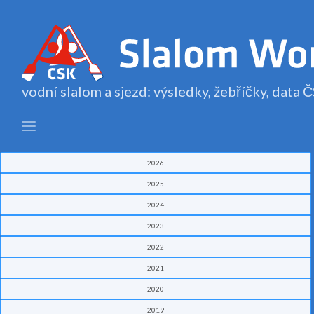
vodní slalom a sjezd: výsledky, žebříčky, data
2026
2025
2024
2023
2022
2021
2020
2019