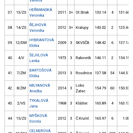
Vanesa
HEŘMANSKÁ
37.
13/ZS
2011
3+
Ot.Strak
133.14
4
131.60
Veronika
ŘEJHOVÁ
38.
14/ZS
2012
3+
Kralupy
143.02
2
125.44
Veronika
HYBRANTOVÁ
39.
12/DM
2009
3
SKVSČB
148.42
6
137.14
Eliška
ŠEJVLOVÁ
40.
4/V
1973
3
Rakovník
146.11
2
154.19
Lenka
BARTOŠOVÁ
41.
7/ZM
2013
3
Roudnice
137.58
54
144.51
Eliška
MILYANOVÁ
Loko
42.
8/ZM
2014
3
154.79
60
150.33
Anežka
Žatec
TYKALOVÁ
43.
2/VS
1968
3
Klášter.
165.89
4
163.13
Jana
MYŠKOVÁ
44.
15/ZS
2012
3
Č.Kruml.
165.97
6
1.00
Dorota
CELNEROVÁ