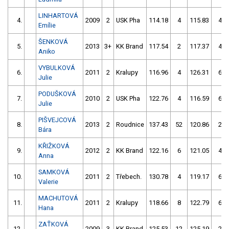
LINHARTOVÁ
4.
2009
2
USK Pha
114.18
4
115.83
4
Emílie
ŠENKOVÁ
5.
2013
3+
KK Brand
117.54
2
117.37
4
Aniko
VYBULKOVÁ
6.
2011
2
Kralupy
116.96
4
126.31
6
Julie
PODUŠKOVÁ
7.
2010
2
USK Pha
122.76
4
116.59
6
Julie
PIŠVEJCOVÁ
8.
2013
2
Roudnice
137.43
52
120.86
2
Bára
KŘIŽKOVÁ
9.
2012
2
KK Brand
122.16
6
121.05
4
Anna
SAMKOVÁ
10.
2011
2
Třebech.
130.78
4
119.17
6
Valerie
MACHUTOVÁ
11.
2011
2
Kralupy
118.66
8
122.79
6
Hana
ZAŤKOVÁ
12.
2009
3
KK Brand
125.53
12
125.19
2