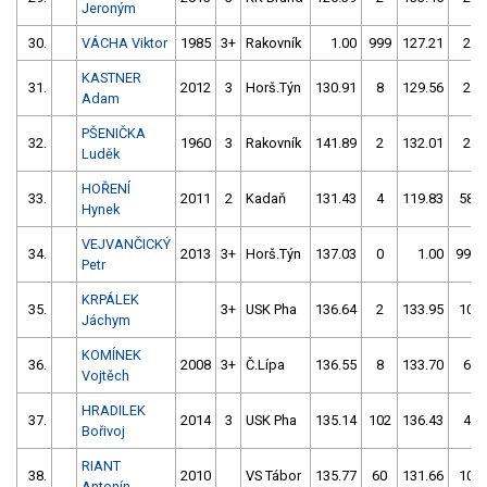
Jeroným
30.
VÁCHA Viktor
1985
3+
Rakovník
1.00
999
127.21
2
KASTNER
31.
2012
3
Horš.Týn
130.91
8
129.56
2
Adam
PŠENIČKA
32.
1960
3
Rakovník
141.89
2
132.01
2
Luděk
HOŘENÍ
33.
2011
2
Kadaň
131.43
4
119.83
58
Hynek
VEJVANČICKÝ
34.
2013
3+
Horš.Týn
137.03
0
1.00
999
Petr
KRPÁLEK
35.
3+
USK Pha
136.64
2
133.95
10
Jáchym
KOMÍNEK
36.
2008
3+
Č.Lípa
136.55
8
133.70
6
Vojtěch
HRADILEK
37.
2014
3
USK Pha
135.14
102
136.43
4
Bořivoj
RIANT
38.
2010
VS Tábor
135.77
60
131.66
10
Antonín