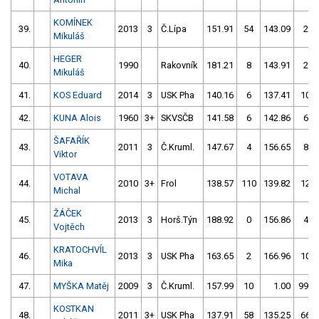
KOMÍNEK
39.
2013
3
Č.Lípa
151.91
54
143.09
2
Mikuláš
HEGER
40.
1990
Rakovník
181.21
8
143.91
2
Mikuláš
41.
KOS Eduard
2014
3
USK Pha
140.16
6
137.41
10
42.
KUNA Alois
1960
3+
SKVSČB
141.58
6
142.86
6
ŠAFAŘÍK
43.
2011
3
Č.Kruml.
147.67
4
156.65
8
Viktor
VOTAVA
44.
2010
3+
Frol
138.57
110
139.82
12
Michal
ŽÁČEK
45.
2013
3
Horš.Týn
188.92
0
156.86
4
Vojtěch
KRATOCHVÍL
46.
2013
3
USK Pha
163.65
2
166.96
10
Mika
47.
MYŠKA Matěj
2009
3
Č.Kruml.
157.99
10
1.00
999
KOSTKAN
48.
2011
3+
USK Pha
137.91
58
135.25
66