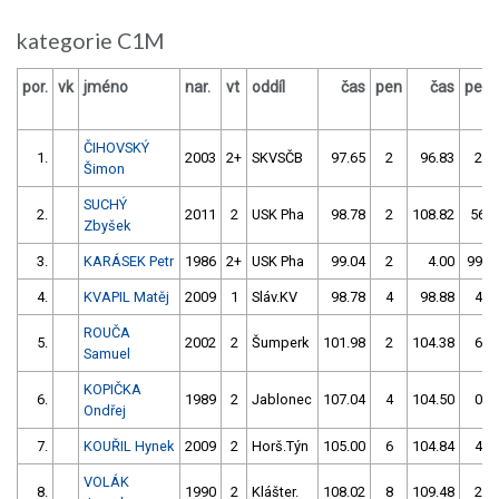
kategorie C1M
por.
vk
jméno
nar.
vt
oddíl
čas
pen
čas
pen
ČIHOVSKÝ
1.
2003
2+
SKVSČB
97.65
2
96.83
2
Šimon
SUCHÝ
2.
2011
2
USK Pha
98.78
2
108.82
56
Zbyšek
3.
KARÁSEK Petr
1986
2+
USK Pha
99.04
2
4.00
999
4.
KVAPIL Matěj
2009
1
Sláv.KV
98.78
4
98.88
4
ROUČA
5.
2002
2
Šumperk
101.98
2
104.38
6
Samuel
KOPIČKA
6.
1989
2
Jablonec
107.04
4
104.50
0
Ondřej
7.
KOUŘIL Hynek
2009
2
Horš.Týn
105.00
6
104.84
4
VOLÁK
8.
1990
2
Klášter.
108.02
8
109.48
2