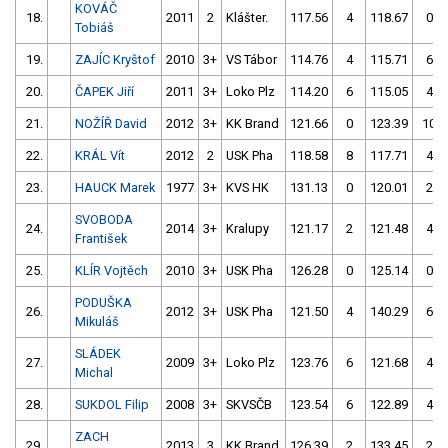
KOVÁČ
18.
2011
2
Klášter.
117.56
4
118.67
0
Tobiáš
19.
ZAJÍC Kryštof
2010
3+
VS Tábor
114.76
4
115.71
6
20.
ČAPEK Jiří
2011
3+
Loko Plz
114.20
6
115.05
4
21.
NOŽÍŘ David
2012
3+
KK Brand
121.66
0
123.39
10
22.
KRÁL Vít
2012
2
USK Pha
118.58
8
117.71
4
23.
HAUCK Marek
1977
3+
KVS HK
131.13
0
120.01
2
SVOBODA
24.
2014
3+
Kralupy
121.17
2
121.48
4
František
25.
KLÍR Vojtěch
2010
3+
USK Pha
126.28
0
125.14
0
PODUŠKA
26.
2012
3+
USK Pha
121.50
4
140.29
6
Mikuláš
SLÁDEK
27.
2009
3+
Loko Plz
123.76
6
121.68
4
Michal
28.
SUKDOL Filip
2008
3+
SKVSČB
123.54
6
122.89
4
ZACH
29.
2013
3
KK Brand
126.39
2
133.45
2