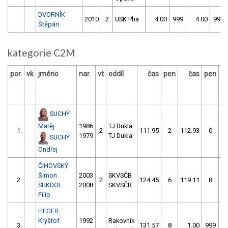
DVORNÍK
2010
2
USK Pha
4.00
999
4.00
999
Štěpán
kategorie C2M
por.
vk
jméno
nar.
vt
oddíl
čas
pen
čas
pen
vý
SUCHÝ
Matěj
1986
TJ Dukla
1.
2
111.95
2
112.93
0
1979
TJ Dukla
SUCHÝ
Ondřej
ČIHOVSKÝ
Šimon
2003
SKVSČB
2.
2
124.45
6
119.11
8
SUKDOL
2008
SKVSČB
Filip
HEGER
Kryštof
1992
Rakovník
3.
131.57
8
1.00
999