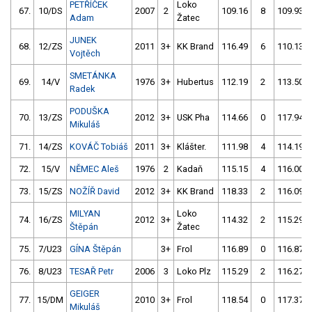
PETŘÍČEK
Loko
67.
10/DS
2007
2
109.16
8
109.93
Adam
Žatec
JUNEK
68.
12/ZS
2011
3+
KK Brand
116.49
6
110.13
Vojtěch
SMETÁNKA
69.
14/V
1976
3+
Hubertus
112.19
2
113.50
Radek
PODUŠKA
70.
13/ZS
2012
3+
USK Pha
114.66
0
117.94
Mikuláš
71.
14/ZS
KOVÁČ Tobiáš
2011
3+
Klášter.
111.98
4
114.19
72.
15/V
NĚMEC Aleš
1976
2
Kadaň
115.15
4
116.00
73.
15/ZS
NOŽÍŘ David
2012
3+
KK Brand
118.33
2
116.09
MILYAN
Loko
74.
16/ZS
2012
3+
114.32
2
115.29
Štěpán
Žatec
75.
7/U23
GÍNA Štěpán
3+
Frol
116.89
0
116.87
76.
8/U23
TESAŘ Petr
2006
3
Loko Plz
115.29
2
116.27
GEIGER
77.
15/DM
2010
3+
Frol
118.54
0
117.37
Mikuláš