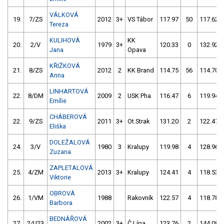
VÁLKOVÁ
19.
7/ZS
2012
3+
VS Tábor
117.97
50
117.62
Tereza
KULIHOVÁ
KK
20.
2/V
1979
3+
120.33
0
132.92
Jana
Opava
KŘIŽKOVÁ
21.
8/ZS
2012
2
KK Brand
114.75
56
114.70
Anna
LINHARTOVÁ
22.
8/DM
2009
2
USK Pha
116.47
6
119.94
Emílie
CHÁBEROVÁ
22.
9/ZS
2011
3+
Ot.Strak
131.20
2
122.47
Eliška
DOLEŽALOVÁ
24.
3/V
1980
3
Kralupy
119.98
4
128.96
Zuzana
ZAPLETALOVÁ
25.
4/ZM
2013
3+
Kralupy
124.41
4
118.53
Viktorie
OBROVÁ
26.
1/VM
1988
Rakovník
122.57
4
118.78
Barbora
BEDNÁŘOVÁ
27.
2/U23
2002
3+
Č.Lípa
123.76
2
144.09