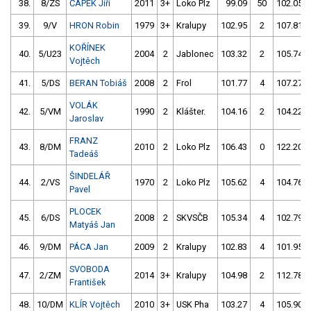
38.
8/ZS
ČAPEK Jiří
2011
3+
Loko Plz
99.09
50
102.05
39.
9/V
HRON Robin
1979
3+
Kralupy
102.95
2
107.81
KOŘÍNEK
40.
5/U23
2004
2
Jablonec
103.32
2
105.74
Vojtěch
41.
5/DS
BERAN Tobiáš
2008
2
Frol
101.77
4
107.27
VOLÁK
42.
5/VM
1990
2
Klášter.
104.16
2
104.22
Jaroslav
FRANZ
43.
8/DM
2010
2
Loko Plz
106.43
0
122.20
Tadeáš
ŠINDELÁŘ
44.
2/VS
1970
2
Loko Plz
105.62
4
104.76
Pavel
PLOCEK
45.
6/DS
2008
2
SKVSČB
105.34
4
102.79
Matyáš Jan
46.
9/DM
PÁCA Jan
2009
2
Kralupy
102.83
4
101.95
SVOBODA
47.
2/ZM
2014
3+
Kralupy
104.98
2
112.78
František
48.
10/DM
KLÍR Vojtěch
2010
3+
USK Pha
103.27
4
105.90