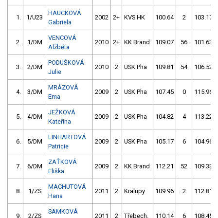
HAUCKOVÁ
1.
1/U23
2002
2+
KVS HK
100.64
2
103.17
Gabriela
VENCOVÁ
2.
1/DM
2010
2+
KK Brand
109.07
56
101.63
Alžběta
PODUŠKOVÁ
3.
2/DM
2010
2
USK Pha
109.81
54
106.52
Julie
MRÁZOVÁ
4.
3/DM
2009
2
USK Pha
107.45
0
115.96
Ema
JEŽKOVÁ
5.
4/DM
2009
2
USK Pha
104.82
4
113.22
Kateřina
LINHARTOVÁ
6.
5/DM
2009
2
USK Pha
105.17
6
104.96
Patricie
ZAŤKOVÁ
7.
6/DM
2009
2
KK Brand
112.21
52
109.33
Eliška
MACHUTOVÁ
8.
1/ZS
2011
2
Kralupy
109.96
2
112.81
Hana
SAMKOVÁ
9.
2/ZS
2011
2
Třebech.
110.14
6
108.45