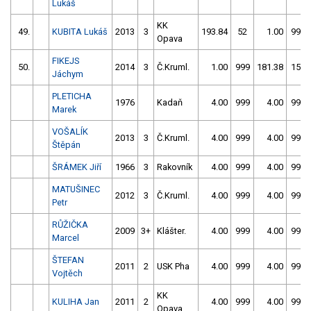
Lukáš
KK
49.
KUBITA Lukáš
2013
3
193.84
52
1.00
999
Opava
FIKEJS
50.
2014
3
Č.Kruml.
1.00
999
181.38
156
Jáchym
PLETICHA
1976
Kadaň
4.00
999
4.00
999
Marek
VOŠALÍK
2013
3
Č.Kruml.
4.00
999
4.00
999
Štěpán
ŠRÁMEK Jiří
1966
3
Rakovník
4.00
999
4.00
999
MATUŠINEC
2012
3
Č.Kruml.
4.00
999
4.00
999
Petr
RŮŽIČKA
2009
3+
Klášter.
4.00
999
4.00
999
Marcel
ŠTEFAN
2011
2
USK Pha
4.00
999
4.00
999
Vojtěch
KK
KULIHA Jan
2011
2
4.00
999
4.00
999
Opava