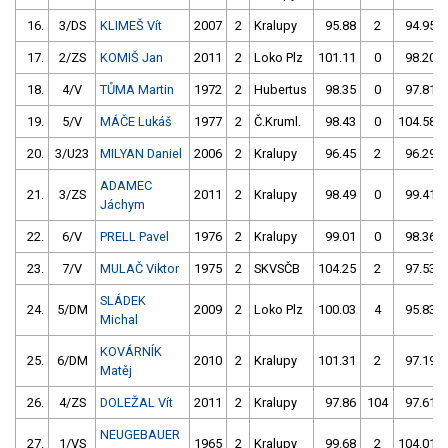
16.
3/DS
KLIMEŠ Vít
2007
2
Kralupy
95.88
2
94.95
17.
2/ZS
KOMIŠ Jan
2011
2
Loko Plz
101.11
0
98.20
18.
4/V
TŮMA Martin
1972
2
Hubertus
98.35
0
97.81
19.
5/V
MÁČE Lukáš
1977
2
Č.Kruml.
98.43
0
104.58
20.
3/U23
MILYAN Daniel
2006
2
Kralupy
96.45
2
96.29
ADAMEC
21.
3/ZS
2011
2
Kralupy
98.49
0
99.41
Jáchym
22.
6/V
PRELL Pavel
1976
2
Kralupy
99.01
0
98.36
23.
7/V
MULAČ Viktor
1975
2
SKVSČB
104.25
2
97.53
SLÁDEK
24.
5/DM
2009
2
Loko Plz
100.03
4
95.83
Michal
KOVÁRNÍK
25.
6/DM
2010
2
Kralupy
101.31
2
97.19
Matěj
26.
4/ZS
DOLEŽAL Vít
2011
2
Kralupy
97.86
104
97.61
NEUGEBAUER
27.
1/VS
1965
2
Kralupy
99.68
2
104.01