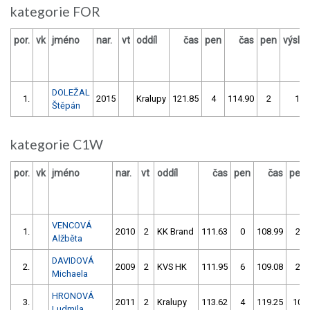
kategorie FOR
por.
vk
jméno
nar.
vt
oddíl
čas
pen
čas
pen
výsle
DOLEŽAL
1.
2015
Kralupy
121.85
4
114.90
2
116
Štěpán
kategorie C1W
por.
vk
jméno
nar.
vt
oddíl
čas
pen
čas
pen
VENCOVÁ
1.
2010
2
KK Brand
111.63
0
108.99
2
Alžběta
DAVIDOVÁ
2.
2009
2
KVS HK
111.95
6
109.08
2
Michaela
HRONOVÁ
3.
2011
2
Kralupy
113.62
4
119.25
10
Ludmila