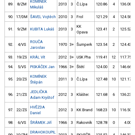
KOMÍNEK
89.
8/ZM
2013
3
Č.Lípa
120.86
4
136.08
Mikuláš
90.
17/DM
ŠAVEL Vojtěch
2010
3
Frol
121.29
4
124.58
KK
91.
9/ZM
KUBITA Lukáš
2013
3
123.41
2
125.52
Opava
ROUČA
92.
4/VS
1970
3+
Šumperk
123.54
2
124.43
Jaroslav
93.
19/ZS
KRÁL Vít
2012
3+
USK Pha
119.41
12
117.75
94.
5/VS
PISKÁČEK Jan
1966
3+
Štětí
124.00
2
146.66
KOMÍNEK
95.
20/ZS
2011
3
Č.Lípa
127.48
10
121.17
Štěpán
JEDLIČKA
96.
21/ZS
2012
3
Klášter.
121.68
6
136.23
Adam Kryštof
HVĚZDA
97.
22/ZS
2012
3
KK Brand
168.23
10
116.50
Daniel
98.
6/VS
ŠRÁMEK Jiří
1966
3
Rakovník
128.78
0
4.00
DRAHOKOUPIL
99.
10/ZM
2013
3
SKVSČB
125.52
4
146.33