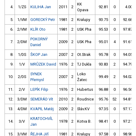
KK
4.
1/ZS
KULIHA Jan
2011
2
92.81
0
4.00
Opava
5.
1/VM
GORECKÝ Petr
1981
2
Kralupy
93.75
0
92.68
6.
2/VM
KLÍR Oto
1981
2
USK Pha
95.53
0
97.87
POKORNÝ
7.
2/DM
2009
2
USK Pha
95.01
4
91.61
Daniel
8.
1/DS
ŠKOP Jan
2007
2
Ot.Strak
95.78
0
94.05
9.
1/V
MRŮZEK David
1976
2
TJ Dukla
93.83
2
94.79
SYNEK
Loko
10.
2/DS
2007
2
99.49
2
94.02
Přemysl
Žatec
11.
2/V
LEPÍK Filip
1976
2
Hubertus
96.88
0
96.56
12.
3/DM
SEMERÁD Vít
2010
2
Roudnice
95.76
52
94.81
13.
4/DM
KVAPIL Matěj
2009
2
Sláv.KV
97.35
0
97.17
KRATOCHVÍL
14.
3/V
1978
2
Kotva B.
98.41
0
97.21
Jan
15.
3/VM
ŘEJHA Jiří
1981
2
Kralupy
97.58
0
98.98