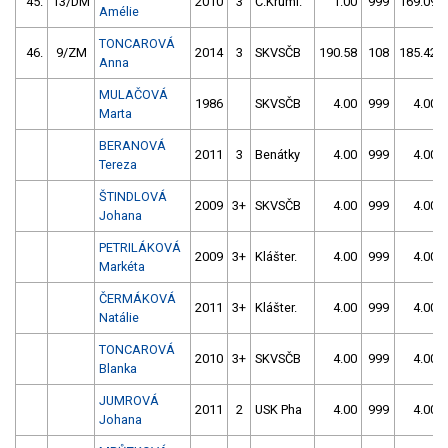
45.
13/DM
2010
3
Č.Kruml.
1.00
999
169.09
Amélie
TONCAROVÁ
46.
9/ZM
2014
3
SKVSČB
190.58
108
185.42
Anna
MULAČOVÁ
1986
SKVSČB
4.00
999
4.00
Marta
BERANOVÁ
2011
3
Benátky
4.00
999
4.00
Tereza
ŠTINDLOVÁ
2009
3+
SKVSČB
4.00
999
4.00
Johana
PETRILÁKOVÁ
2009
3+
Klášter.
4.00
999
4.00
Markéta
ČERMÁKOVÁ
2011
3+
Klášter.
4.00
999
4.00
Natálie
TONCAROVÁ
2010
3+
SKVSČB
4.00
999
4.00
Blanka
JUMROVÁ
2011
2
USK Pha
4.00
999
4.00
Johana