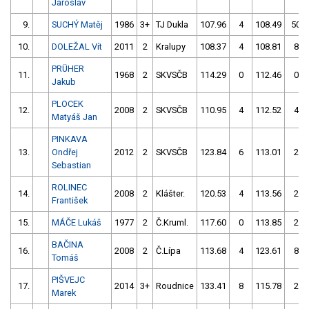
Jaroslav
9.
SUCHÝ Matěj
1986
3+
TJ Dukla
107.96
4
108.49
50
10.
DOLEŽAL Vít
2011
2
Kralupy
108.37
4
108.81
8
PRÜHER
11.
1968
2
SKVSČB
114.29
0
112.46
0
Jakub
PLOCEK
12.
2008
2
SKVSČB
110.95
4
112.52
4
Matyáš Jan
PINKAVA
13.
Ondřej
2012
2
SKVSČB
123.84
6
113.01
2
Sebastian
ROLINEC
14.
2008
2
Klášter.
120.53
4
113.56
2
František
15.
MÁČE Lukáš
1977
2
Č.Kruml.
117.60
0
113.85
2
BAČINA
16.
2008
2
Č.Lípa
113.68
4
123.61
8
Tomáš
PIŠVEJC
17.
2014
3+
Roudnice
133.41
8
115.78
2
Marek