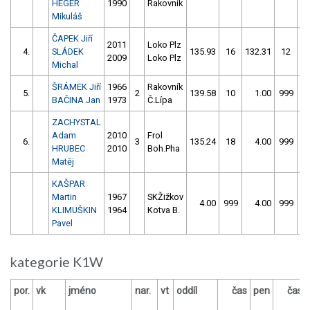
HEGER
1990
Rakovník
Mikuláš
ČAPEK Jiří
2011
Loko Plz
4.
SLÁDEK
135.93
16
132.31
12
2009
Loko Plz
Michal
ŠRÁMEK Jiří
1966
Rakovník
5.
2
139.58
10
1.00
999
BAČINA Jan
1973
Č.Lípa
ZACHYSTAL
Adam
2010
Frol
6.
3
135.24
18
4.00
999
HRUBEC
2010
Boh.Pha
Matěj
KAŠPAR
Martin
1967
SKŽižkov
4.00
999
4.00
999
KLIMUŠKIN
1964
Kotva B.
Pavel
kategorie K1W
por.
vk
jméno
nar.
vt
oddíl
čas
pen
čas