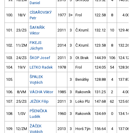
Daniel
CÍSAŘOVSKÝ
100.
18/V
1977
3+
Frol
122.58
8
4.00
Petr
ŠAFAŘÍK
101.
23/ZS
2011
3
Č.Kruml.
132.12
10
129.46
Viktor
FIKEJS
102.
11/ZM
2014
3
Č.Kruml.
123.58
8
132.26
Jáchym
103.
24/ZS
ŠKOP Josef
2011
3
Ot.Strak
144.39
106
124.12
104.
19/V
LETKO Radek
1978
Frol
124.05
54
128.36
ŠPALEK
105.
3
Benátky
128.88
4
137.87
Vojtěch
106.
8/VM
VÁCHA Viktor
1985
3
Rakovník
131.25
2
4.00
107.
25/ZS
JEŽEK Filip
2011
3
Loko Plz
147.68
62
125.65
PŠENIČKA
108.
1/SV
1960
3
Rakovník
134.69
0
134.14
Luděk
ŽÁČEK
109.
12/ZM
2013
3
Horš.Týn
156.64
4
137.06
Vojtěch