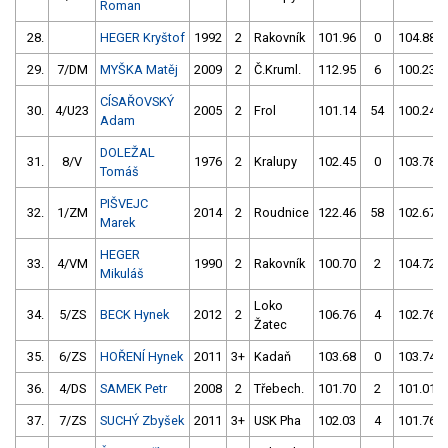
Roman
28.
HEGER Kryštof
1992
2
Rakovník
101.96
0
104.88
29.
7/DM
MYŠKA Matěj
2009
2
Č.Kruml.
112.95
6
100.23
CÍSAŘOVSKÝ
30.
4/U23
2005
2
Frol
101.14
54
100.24
Adam
DOLEŽAL
31.
8/V
1976
2
Kralupy
102.45
0
103.78
Tomáš
PIŠVEJC
32.
1/ZM
2014
2
Roudnice
122.46
58
102.67
Marek
HEGER
33.
4/VM
1990
2
Rakovník
100.70
2
104.72
Mikuláš
Loko
34.
5/ZS
BECK Hynek
2012
2
106.76
4
102.76
Žatec
35.
6/ZS
HOŘENÍ Hynek
2011
3+
Kadaň
103.68
0
103.74
36.
4/DS
SAMEK Petr
2008
2
Třebech.
101.70
2
101.01
37.
7/ZS
SUCHÝ Zbyšek
2011
3+
USK Pha
102.03
4
101.76