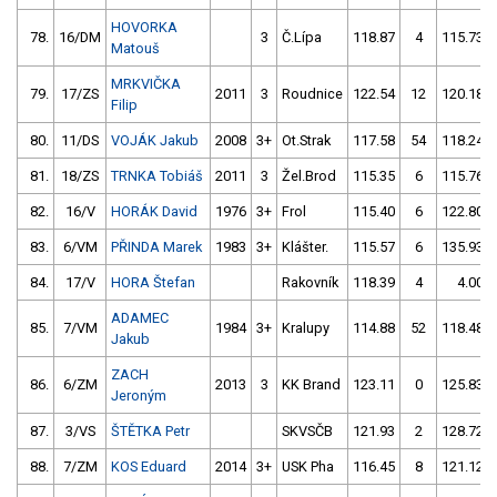
HOVORKA
78.
16/DM
3
Č.Lípa
118.87
4
115.73
Matouš
MRKVIČKA
79.
17/ZS
2011
3
Roudnice
122.54
12
120.18
Filip
80.
11/DS
VOJÁK Jakub
2008
3+
Ot.Strak
117.58
54
118.24
81.
18/ZS
TRNKA Tobiáš
2011
3
Žel.Brod
115.35
6
115.76
82.
16/V
HORÁK David
1976
3+
Frol
115.40
6
122.80
83.
6/VM
PŘINDA Marek
1983
3+
Klášter.
115.57
6
135.93
84.
17/V
HORA Štefan
Rakovník
118.39
4
4.00
ADAMEC
85.
7/VM
1984
3+
Kralupy
114.88
52
118.48
Jakub
ZACH
86.
6/ZM
2013
3
KK Brand
123.11
0
125.83
Jeroným
87.
3/VS
ŠTĚTKA Petr
SKVSČB
121.93
2
128.72
88.
7/ZM
KOS Eduard
2014
3+
USK Pha
116.45
8
121.12