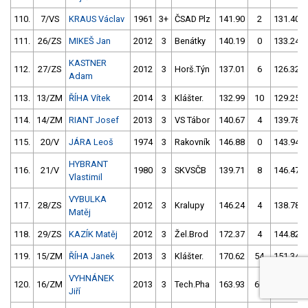
110.
7/VS
KRAUS Václav
1961
3+
ČSAD Plz
141.90
2
131.40
111.
26/ZS
MIKEŠ Jan
2012
3
Benátky
140.19
0
133.24
KASTNER
112.
27/ZS
2012
3
Horš.Týn
137.01
6
126.32
Adam
113.
13/ZM
ŘÍHA Vítek
2014
3
Klášter.
132.99
10
129.25
114.
14/ZM
RIANT Josef
2013
3
VS Tábor
140.67
4
139.78
115.
20/V
JÁRA Leoš
1974
3
Rakovník
146.88
0
143.94
HYBRANT
116.
21/V
1980
3
SKVSČB
139.71
8
146.47
Vlastimil
VYBULKA
117.
28/ZS
2012
3
Kralupy
146.24
4
138.78
Matěj
118.
29/ZS
KAZÍK Matěj
2012
3
Žel.Brod
172.37
4
144.82
119.
15/ZM
ŘÍHA Janek
2013
3
Klášter.
170.62
54
151.34
VYHNÁNEK
120.
16/ZM
2013
3
Tech.Pha
163.93
66
138.97
Jiří