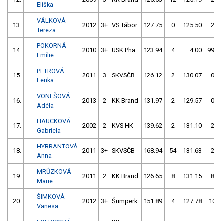
Eliška
VÁLKOVÁ
13.
2012
3+
VS Tábor
127.75
0
125.50
2
Tereza
POKORNÁ
14.
2010
3+
USK Pha
123.94
4
4.00
999
Emílie
PETROVÁ
15.
2011
3
SKVSČB
126.12
2
130.07
0
Lenka
VONEŠOVÁ
16.
2013
2
KK Brand
131.97
2
129.57
0
Adéla
HAUCKOVÁ
17.
2002
2
KVS HK
139.62
2
131.10
2
Gabriela
HYBRANTOVÁ
18.
2011
3+
SKVSČB
168.94
54
131.63
2
Anna
MRŮZKOVÁ
19.
2011
2
KK Brand
126.65
8
131.15
8
Marie
ŠIMKOVÁ
20.
2012
3+
Šumperk
151.89
4
127.78
10
Vanesa