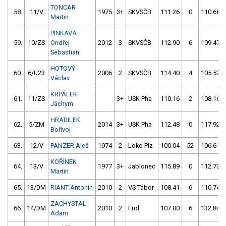
TONCAR
58.
11/V
1975
3+
SKVSČB
111.26
0
110.68
Martin
PINKAVA
59.
10/ZS
Ondřej
2012
3
SKVSČB
112.90
6
109.47
Sebastian
HOTOVÝ
60.
6/U23
2006
2
SKVSČB
114.40
4
105.52
Václav
KRPÁLEK
61.
11/ZS
3+
USK Pha
110.16
2
108.16
Jáchym
HRADILEK
62.
5/ZM
2014
3+
USK Pha
112.48
0
117.92
Bořivoj
63.
12/V
PANZER Aleš
1974
2
Loko Plz
100.04
52
106.61
KOŘÍNEK
64.
13/V
1977
3+
Jablonec
115.89
0
112.73
Martin
65.
13/DM
RIANT Antonín
2010
2
VS Tábor
108.41
6
110.74
ZACHYSTAL
66.
14/DM
2010
2
Frol
107.00
6
132.84
Adam