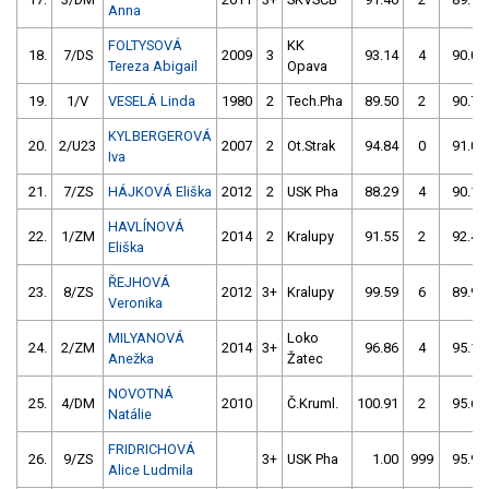
Anna
FOLTYSOVÁ
KK
18.
7/DS
2009
3
93.14
4
90.09
Tereza Abigail
Opava
19.
1/V
VESELÁ Linda
1980
2
Tech.Pha
89.50
2
90.77
KYLBERGEROVÁ
20.
2/U23
2007
2
Ot.Strak
94.84
0
91.03
Iva
21.
7/ZS
HÁJKOVÁ Eliška
2012
2
USK Pha
88.29
4
90.10
HAVLÍNOVÁ
22.
1/ZM
2014
2
Kralupy
91.55
2
92.40
Eliška
ŘEJHOVÁ
23.
8/ZS
2012
3+
Kralupy
99.59
6
89.96
Veronika
MILYANOVÁ
Loko
24.
2/ZM
2014
3+
96.86
4
95.16
Anežka
Žatec
NOVOTNÁ
25.
4/DM
2010
Č.Kruml.
100.91
2
95.60
Natálie
FRIDRICHOVÁ
26.
9/ZS
3+
USK Pha
1.00
999
95.98
Alice Ludmila