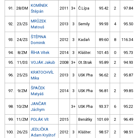
KOMÍNEK
91.
28/DM
2011
3+
Č.Lípa
95.42
2
97.84
Štěpán
MRŮZEK
92.
23/ZS
2013
3
Semily
99.93
4
95.50
Matouš
ŠTĚPINA
93.
24/ZS
2012
3
Kadaň
89.60
8
116.34
Dominik
94.
8/ZM
ŘÍHA Vítek
2014
3
Klášter.
101.45
0
95.73
95.
11/DS
VOJÁK Jakub
2008
3+
Ot.Strak
95.89
2
94.93
KRATOCHVÍL
96.
25/ZS
2013
3
USK Pha
96.62
2
95.87
Mika
ŠPAČEK
97.
9/ZM
2014
3
USK Pha
96.81
2
99.85
Matyáš
JANČAR
98.
10/ZM
3+
USK Pha
93.37
6
95.22
Jáchym
99.
11/ZM
POLÁK Vít
2015
Benátky
101.69
2
96.49
JEDLIČKA
100.
26/ZS
2012
3
Klášter.
98.57
2
98.51
Adam Kryštof