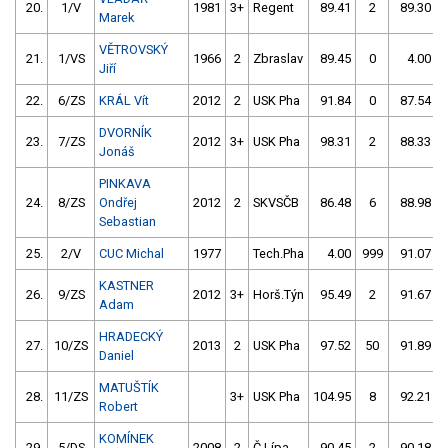
20.
1/V
1981
3+
Regent
89.41
2
89.30
Marek
VĚTROVSKÝ
21.
1/VS
1966
2
Zbraslav
89.45
0
4.00
Jiří
22.
6/ZS
KRÁL Vít
2012
2
USK Pha
91.84
0
87.54
DVORNÍK
23.
7/ZS
2012
3+
USK Pha
98.31
2
88.33
Jonáš
PINKAVA
24.
8/ZS
Ondřej
2012
2
SKVSČB
86.48
6
88.98
Sebastian
25.
2/V
CUC Michal
1977
Tech.Pha
4.00
999
91.07
KASTNER
26.
9/ZS
2012
3+
Horš.Týn
95.49
2
91.67
Adam
HRADECKÝ
27.
10/ZS
2013
2
USK Pha
97.52
50
91.89
Daniel
MATUŠTÍK
28.
11/ZS
3+
USK Pha
104.95
8
92.21
Robert
KOMÍNEK
29.
5/DS
2008
2
Č.Lípa
90.45
2
90.18