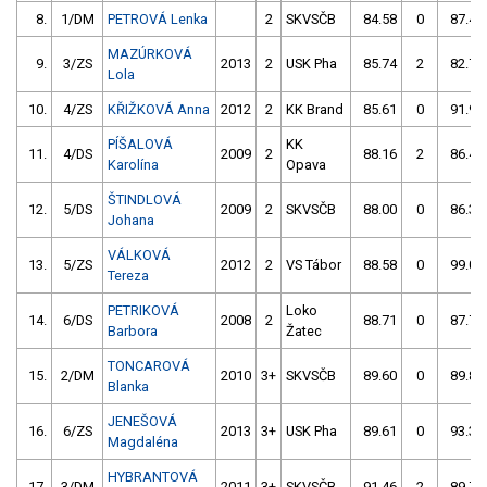
8.
1/DM
PETROVÁ Lenka
2
SKVSČB
84.58
0
87.48
MAZÚRKOVÁ
9.
3/ZS
2013
2
USK Pha
85.74
2
82.77
Lola
10.
4/ZS
KŘIŽKOVÁ Anna
2012
2
KK Brand
85.61
0
91.96
PÍŠALOVÁ
KK
11.
4/DS
2009
2
88.16
2
86.45
Karolína
Opava
ŠTINDLOVÁ
12.
5/DS
2009
2
SKVSČB
88.00
0
86.39
Johana
VÁLKOVÁ
13.
5/ZS
2012
2
VS Tábor
88.58
0
99.05
Tereza
PETRIKOVÁ
Loko
14.
6/DS
2008
2
88.71
0
87.72
Barbora
Žatec
TONCAROVÁ
15.
2/DM
2010
3+
SKVSČB
89.60
0
89.80
Blanka
JENEŠOVÁ
16.
6/ZS
2013
3+
USK Pha
89.61
0
93.31
Magdaléna
HYBRANTOVÁ
17.
3/DM
2011
3+
SKVSČB
91.46
2
89.70