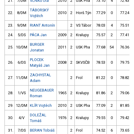
21.
7/DM
VLNAS Ota
2010
2
USK Pha
73.10
4
72.43
TÁBORSKÝ
22.
8/DM
2010
2
Horš.Týn
77.29
0
77.24
Vojtěch
23.
9/DM
RIANT Antonín
2
VS Tábor
78.03
4
75.51
24.
5/DS
PÁCA Jan
2009
2
Kralupy
75.57
2
77.41
BURGER
25.
10/DM
2011
2
USK Pha
77.68
54
76.36
Jonatan
PLOCEK
26.
6/DS
2008
2
SKVSČB
78.53
0
79.75
Matyáš Jan
ZACHYSTAL
27.
11/DM
2
Frol
81.22
0
78.82
Adam
NEUGEBAUER
28.
1/VS
1965
2
Kralupy
81.86
2
79.06
Roman
29.
12/DM
KLÍR Vojtěch
2010
2
USK Pha
77.09
2
81.85
DOLEŽAL
30.
4/V
1976
2
Kralupy
79.55
0
79.42
Tomáš
31.
7/DS
BERAN Tobiáš
2
Frol
74.52
6
73.65