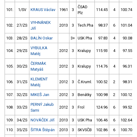
ČSAD
101.
1/SV
KRAUS Václav
1961
3
114.45
4
100.74
Plz
VYHNÁNEK
102.
27/ZS
2013
3
Tech.Pha
98.37
6
101.04
Jiří
103.
28/ZS
BALÍN Oskar
3+
USK Pha
97.83
4
93.08
VYBULKA
104.
29/ZS
2012
3
Kralupy
115.93
4
97.55
Matěj
ČERMÁK
105.
30/ZS
2012
3
Kralupy
114.76
4
96.31
Matyáš
KLEMENT
106.
31/ZS
2012
3
Č.Kruml.
100.52
2
98.31
Matěj
107.
32/ZS
MIKEŠ Jan
2012
3
Benátky
100.98
2
100.12
PERNÝ Jakub
108.
33/ZS
2012
3
Frol
124.96
6
99.52
Sami
109.
34/ZS
NOVÁČEK Jiří
2013
3
USK Pha
106.46
6
102.64
110.
35/ZS
ŠITRA Štěpán
2013
3
SKVSČB
102.86
6
100.70