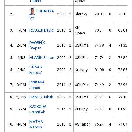
Tobiáš
Opava
POHANKA
2.
2000
2
Klatovy
70.01
0
70.15
Vít
KK
3.
1/DM
ROUSEK David
2010
2
70.31
0
68.01
Opava
DVORNÍK
4.
2/DM
2010
2
USK Pha
74.78
4
71.32
Štěpán
5.
1/DS
HLADÍK Šimon
2009
2
USK Pha
71.74
2
72.86
HRŇÁK
5.
2/DS
2009
2
Kralupy
81.08
0
72.86
Matouš
PINKAVA
7.
3/DM
2011
2
USK Pha
74.49
2
72.92
Jonáš
8.
2/U23
HANUŠ Jakub
2007
2
USK Pha
71.71
6
73.16
SVOBODA
9.
1/ZM
2014
2
Kralupy
74.13
0
81.98
František
MAŤHA
10.
4/DM
2010
2
VS Tábor
75.24
4
74.64
Marduk