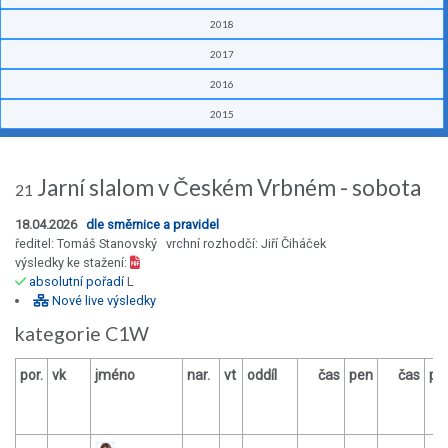
2018
2017
2016
2015
Jarní slalom v Českém Vrbném - sobota
21
18.04.2026
dle směrnice a pravidel
ředitel: Tomáš Stanovský vrchní rozhodčí: Jiří Čiháček
výsledky ke stažení:
absolutní pořadí
L
Nové live výsledky
kategorie C1W
por.
vk
jméno
nar.
vt
oddíl
čas
pen
čas
pe