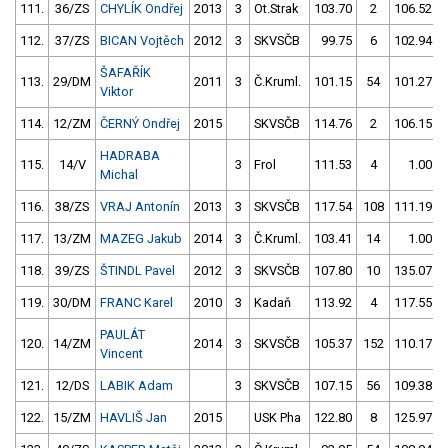
111.
36/ZS
CHYLÍK Ondřej
2013
3
Ot.Strak
103.70
2
106.52
112.
37/ZS
BICAN Vojtěch
2012
3
SKVSČB
99.75
6
102.94
ŠAFAŘÍK
113.
29/DM
2011
3
Č.Kruml.
101.15
54
101.27
Viktor
114.
12/ZM
ČERNÝ Ondřej
2015
SKVSČB
114.76
2
106.15
HADRABA
115.
14/V
3
Frol
111.53
4
1.00
Michal
116.
38/ZS
VRAJ Antonín
2013
3
SKVSČB
117.54
108
111.19
117.
13/ZM
MAZEG Jakub
2014
3
Č.Kruml.
103.41
14
1.00
118.
39/ZS
ŠTINDL Pavel
2012
3
SKVSČB
107.80
10
135.07
119.
30/DM
FRANC Karel
2010
3
Kadaň
113.92
4
117.55
PAULÁT
120.
14/ZM
2014
3
SKVSČB
105.37
152
110.17
Vincent
121.
12/DS
LABIK Adam
3
SKVSČB
107.15
56
109.38
122.
15/ZM
HAVLIŠ Jan
2015
USK Pha
122.80
8
125.97