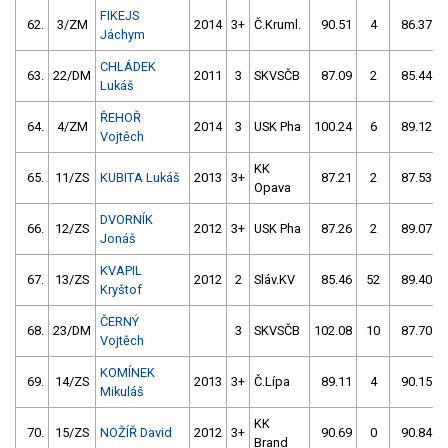
FIKEJS
62.
3/ZM
2014
3+
Č.Kruml.
90.51
4
86.37
Jáchym
CHLÁDEK
63.
22/DM
2011
3
SKVSČB
87.09
2
85.44
Lukáš
ŘEHOŘ
64.
4/ZM
2014
3
USK Pha
100.24
6
89.12
Vojtěch
KK
65.
11/ZS
KUBITA Lukáš
2013
3+
87.21
2
87.53
Opava
DVORNÍK
66.
12/ZS
2012
3+
USK Pha
87.26
2
89.07
Jonáš
KVAPIL
67.
13/ZS
2012
2
Sláv.KV
85.46
52
89.40
Kryštof
ČERNÝ
68.
23/DM
3
SKVSČB
102.08
10
87.70
Vojtěch
KOMÍNEK
69.
14/ZS
2013
3+
Č.Lípa
89.11
4
90.15
Mikuláš
KK
70.
15/ZS
NOŽÍŘ David
2012
3+
90.69
0
90.84
Brand