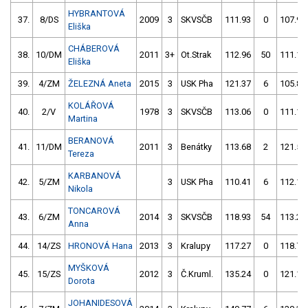
HYBRANTOVÁ
37.
8/DS
2009
3
SKVSČB
111.93
0
107.92
Eliška
CHÁBEROVÁ
38.
10/DM
2011
3+
Ot.Strak
112.96
50
111.10
Eliška
39.
4/ZM
ŽELEZNÁ Aneta
2015
3
USK Pha
121.37
6
105.88
KOLÁŘOVÁ
40.
2/V
1978
3
SKVSČB
113.06
0
111.16
Martina
BERANOVÁ
41.
11/DM
2011
3
Benátky
113.68
2
121.54
Tereza
KARBANOVÁ
42.
5/ZM
3
USK Pha
110.41
6
112.14
Nikola
TONCAROVÁ
43.
6/ZM
2014
3
SKVSČB
118.93
54
113.25
Anna
44.
14/ZS
HRONOVÁ Hana
2013
3
Kralupy
117.27
0
118.70
MYŠKOVÁ
45.
15/ZS
2012
3
Č.Kruml.
135.24
0
121.11
Dorota
JOHANIDESOVÁ