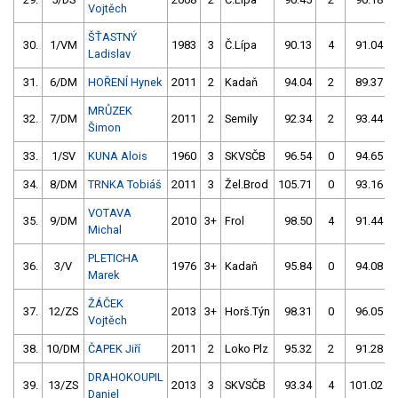
Vojtěch
ŠŤASTNÝ
30.
1/VM
1983
3
Č.Lípa
90.13
4
91.04
Ladislav
31.
6/DM
HOŘENÍ Hynek
2011
2
Kadaň
94.04
2
89.37
MRŮZEK
32.
7/DM
2011
2
Semily
92.34
2
93.44
Šimon
33.
1/SV
KUNA Alois
1960
3
SKVSČB
96.54
0
94.65
34.
8/DM
TRNKA Tobiáš
2011
3
Žel.Brod
105.71
0
93.16
VOTAVA
35.
9/DM
2010
3+
Frol
98.50
4
91.44
Michal
PLETICHA
36.
3/V
1976
3+
Kadaň
95.84
0
94.08
Marek
ŽÁČEK
37.
12/ZS
2013
3+
Horš.Týn
98.31
0
96.05
Vojtěch
38.
10/DM
ČAPEK Jiří
2011
2
Loko Plz
95.32
2
91.28
DRAHOKOUPIL
39.
13/ZS
2013
3
SKVSČB
93.34
4
101.02
Daniel