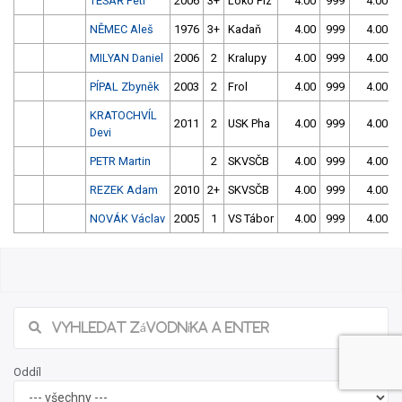
TESAŘ Petr
2006
3+
Loko Plz
4.00
999
4.00
NĚMEC Aleš
1976
3+
Kadaň
4.00
999
4.00
MILYAN Daniel
2006
2
Kralupy
4.00
999
4.00
PÍPAL Zbyněk
2003
2
Frol
4.00
999
4.00
KRATOCHVÍL
2011
2
USK Pha
4.00
999
4.00
Devi
PETR Martin
2
SKVSČB
4.00
999
4.00
REZEK Adam
2010
2+
SKVSČB
4.00
999
4.00
NOVÁK Václav
2005
1
VS Tábor
4.00
999
4.00
21/2026 Jarní slalom v Českém Vrbném -
sobota
Našli jste chybu ve výsledcích? Popište ji, zkusíme jí napravit.
Popis chyby (max. 255 znaků):