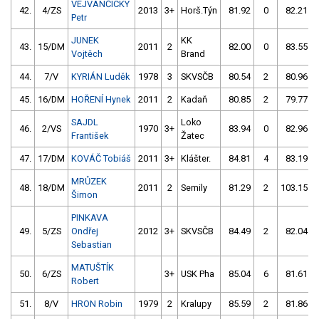
VEJVANČICKÝ
42.
4/ZS
2013
3+
Horš.Týn
81.92
0
82.21
Petr
JUNEK
KK
43.
15/DM
2011
2
82.00
0
83.55
Vojtěch
Brand
44.
7/V
KYRIÁN Luděk
1978
3
SKVSČB
80.54
2
80.96
45.
16/DM
HOŘENÍ Hynek
2011
2
Kadaň
80.85
2
79.77
SAJDL
Loko
46.
2/VS
1970
3+
83.94
0
82.96
František
Žatec
47.
17/DM
KOVÁČ Tobiáš
2011
3+
Klášter.
84.81
4
83.19
MRŮZEK
48.
18/DM
2011
2
Semily
81.29
2
103.15
Šimon
PINKAVA
49.
5/ZS
Ondřej
2012
3+
SKVSČB
84.49
2
82.04
Sebastian
MATUŠTÍK
50.
6/ZS
3+
USK Pha
85.04
6
81.61
Robert
51.
8/V
HRON Robin
1979
2
Kralupy
85.59
2
81.86