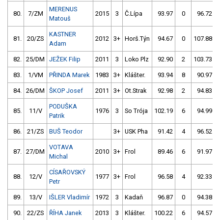
MERENUS
80.
7/ZM
2015
3
Č.Lípa
93.97
0
96.72
Matouš
KASTNER
81.
20/ZS
2012
3+
Horš.Týn
94.67
0
107.88
Adam
82.
25/DM
JEŽEK Filip
2011
3
Loko Plz
92.90
2
103.73
83.
1/VM
PŘINDA Marek
1983
3+
Klášter.
93.94
8
90.97
84.
26/DM
ŠKOP Josef
2011
3+
Ot.Strak
92.98
2
94.83
PODUŠKA
85.
11/V
1976
3
So Trója
102.19
6
94.99
Patrik
86.
21/ZS
BUŠ Teodor
3+
USK Pha
91.42
4
96.52
VOTAVA
87.
27/DM
2010
3+
Frol
89.46
6
91.97
Michal
CÍSAŘOVSKÝ
88.
12/V
1977
3+
Frol
96.58
4
92.33
Petr
89.
13/V
IŠLER Vladimír
1972
3
Kadaň
96.87
0
94.38
90.
22/ZS
ŘÍHA Janek
2013
3
Klášter.
100.22
6
94.57