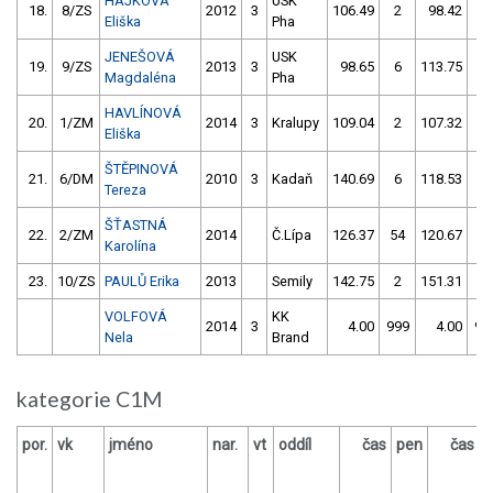
HÁJKOVÁ
USK
18.
8/ZS
2012
3
106.49
2
98.42
4
Eliška
Pha
JENEŠOVÁ
USK
19.
9/ZS
2013
3
98.65
6
113.75
4
Magdaléna
Pha
HAVLÍNOVÁ
20.
1/ZM
2014
3
Kralupy
109.04
2
107.32
2
Eliška
ŠTĚPINOVÁ
21.
6/DM
2010
3
Kadaň
140.69
6
118.53
0
Tereza
ŠŤASTNÁ
22.
2/ZM
2014
Č.Lípa
126.37
54
120.67
8
Karolína
23.
10/ZS
PAULŮ Erika
2013
Semily
142.75
2
151.31
6
VOLFOVÁ
KK
2014
3
4.00
999
4.00
99
Nela
Brand
kategorie C1M
por.
vk
jméno
nar.
vt
oddíl
čas
pen
čas
p