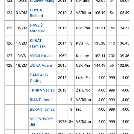
123.
40/ZS
KASPER Matěj
2013
3
Č.Kruml.
92.05
54
108.04
CHYBA
124.
31/DM
2010
3
VS Tábor
106.19
54
105.49
Richard
HAVLIŠ
125.
16/ZM
2015
USK Pha
132.51
156
174.27
Miroslav
KUBÁT
126.
17/ZM
2014
3
KVS HK
135.38
110
136.45
František
127.
3/VS
VYBULKA Jan
1969
Kralupy
182.11
202
139.46
128.
18/ZM
ZÍDKA Adam
2015
USK Pha
144.49
56
132.80
ŠAMPALÍK
2015
Loko Plz
4.00
999
4.00
Ondřej
TRNKA Václav
2013
Žel.Brod
4.00
999
4.00
RIANT Josef
3
VS Tábor
4.00
999
4.00
BERAN Tomáš
3
Frol
4.00
999
4.00
VELENOVSKÝ
1978
3+
VS Tábor
4.00
999
4.00
Jiří