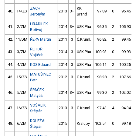
ZACH
KK
40.
14/ZS
2013
3+
97.89
0
95.46
Jeroným
Brand
HRADILEK
41.
2/ZM
2014
3+
USK Pha
96.35
2
105.90
Bořivoj
42.
11/DM
ŘEPA Martin
2011
3
Č.Kruml.
96.82
2
99.46
ŘEHOŘ
43.
3/ZM
2014
3
USK Pha
100.93
0
99.93
Vojtěch
44.
4/ZM
KOS Eduard
2014
3
USK Pha
106.11
2
100.25
MATUŠINEC
45.
15/ZS
2012
3
Č.Kruml.
98.28
2
107.66
Petr
ŠPAČEK
46.
5/ZM
2014
3+
USK Pha
99.30
2
102.02
Matyáš
VOŠALÍK
47.
16/ZS
2013
3
Č.Kruml.
97.43
4
94.34
Štěpán
DOLEŽAL
48.
6/ZM
2015
Kralupy
102.54
0
99.18
Štěpán