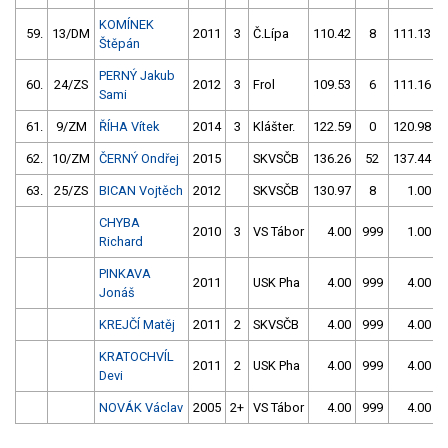
KOMÍNEK
59.
13/DM
2011
3
Č.Lípa
110.42
8
111.13
Štěpán
PERNÝ Jakub
60.
24/ZS
2012
3
Frol
109.53
6
111.16
Sami
61.
9/ZM
ŘÍHA Vítek
2014
3
Klášter.
122.59
0
120.98
62.
10/ZM
ČERNÝ Ondřej
2015
SKVSČB
136.26
52
137.44
63.
25/ZS
BICAN Vojtěch
2012
SKVSČB
130.97
8
1.00
CHYBA
2010
3
VS Tábor
4.00
999
1.00
Richard
PINKAVA
2011
USK Pha
4.00
999
4.00
Jonáš
KREJČÍ Matěj
2011
2
SKVSČB
4.00
999
4.00
KRATOCHVÍL
2011
2
USK Pha
4.00
999
4.00
Devi
NOVÁK Václav
2005
2+
VS Tábor
4.00
999
4.00