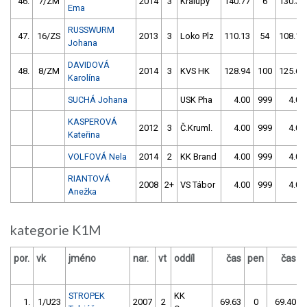
46.
7/ZM
2014
3
Kralupy
140.77
6
130.30
Ema
RUSSWURM
47.
16/ZS
2013
3
Loko Plz
110.13
54
108.12
Johana
DAVIDOVÁ
48.
8/ZM
2014
3
KVS HK
128.94
100
125.62
Karolína
SUCHÁ Johana
USK Pha
4.00
999
4.00
KASPEROVÁ
2012
3
Č.Kruml.
4.00
999
4.00
Kateřina
VOLFOVÁ Nela
2014
2
KK Brand
4.00
999
4.00
RIANTOVÁ
2008
2+
VS Tábor
4.00
999
4.00
Anežka
kategorie K1M
por.
vk
jméno
nar.
vt
oddíl
čas
pen
čas
STROPEK
KK
1.
1/U23
2007
2
69.63
0
69.40