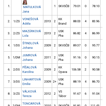
1.
1
SKVSČB
79.01
0
78.10
0
MATULKOVÁ
Jana
VONEŠOVÁ
KK
2.
1/ZS
2013
2
88.03
4
83.96
0
Adéla
Brand
MAZÚRKOVÁ
USK
3.
2/ZS
2013
2
86.82
4
86.99
0
Lola
Pha
ŠTINDLOVÁ
4.
1/DS
2009
2
SKVSČB
89.37
0
95.77
4
Johana
JUMROVÁ
USK
5.
1/DM
2011
2
91.16
0
90.15
0
Johana
Pha
PÍŠALOVÁ
KK
6.
2/DS
2009
2
106.58
2
90.58
0
Karolína
Opava
LINHARTOVÁ
USK
7.
3/DS
2009
2+
88.19
4
86.70
4
Emílie
Pha
VÁLKOVÁ
VS
8.
3/ZS
2012
2
91.67
6
91.04
0
Tereza
Tábor
TONCAROVÁ
9.
2/DM
2010
3
SKVSČB
91.81
0
111.43
2