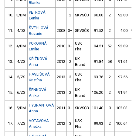
Blanka
PETROVÁ
10.
3/DM
2
SKVSČB
90.08
2
92.88
4
Lenka
ŠVEHLOVÁ
11.
4/DS
2008
3+
SKVSČB
91.52
2
4.00
99
Rozárie
POKORNÁ
USK
12.
4/DM
2010
3+
94.51
52
92.89
2
Emílie
Pha
KŘIŽKOVÁ
KK
13.
4/ZS
2012
2
91.84
58
91.61
4
Anna
Brand
HAVLIŠOVÁ
USK
14.
5/ZS
2013
3
93.76
2
97.56
2
Kristína
Pha
ŠENKOVÁ
KK
15.
6/ZS
2013
2
106.20
2
91.94
4
Aniko
Brand
HYBRANTOVÁ
16.
5/DM
2011
3+
SKVSČB
101.40
0
102.03
4
Anna
VOTAVOVÁ
USK
17.
7/ZS
2012
3
99.93
2
100.64
4
Anežka
Pha