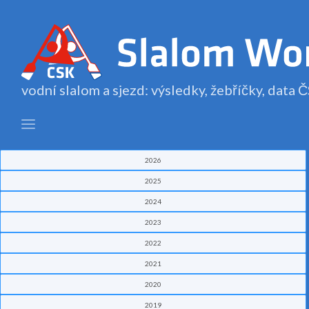
vodní slalom a sjezd: výsledky, žebříčky, data
2026
2025
2024
2023
2022
2021
2020
2019