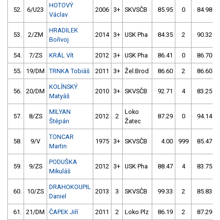
HOTOVÝ
52.
6/U23
2006
3+
SKVSČB
85.95
0
84.98
Václav
HRADILEK
53.
2/ZM
2014
3+
USK Pha
84.35
2
90.32
Bořivoj
54.
7/ZS
KRÁL Vít
2012
3+
USK Pha
86.41
0
86.70
55.
19/DM
TRNKA Tobiáš
2011
3+
Žel.Brod
86.60
2
86.60
KOLÍNSKÝ
56.
20/DM
2010
3+
SKVSČB
92.71
4
83.25
Matyáš
MILYAN
Loko
57.
8/ZS
2012
2
87.29
0
94.14
Štěpán
Žatec
TONCAR
58.
9/V
1975
3+
SKVSČB
4.00
999
85.47
Martin
PODUŠKA
59.
9/ZS
2012
3+
USK Pha
88.47
4
83.75
Mikuláš
DRAHOKOUPIL
60.
10/ZS
2013
3
SKVSČB
99.33
2
85.83
Daniel
61.
21/DM
ČAPEK Jiří
2011
2
Loko Plz
86.19
2
87.29