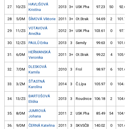
HAVLIŠOVÁ
27.
10/ZS
2013
3+
USK Pha
97.23
50
92.60
Kristína
28.
5/DM
ŠÍMOVÁ Viktorie
2011
3+
Ot.Strak
94.69
2
101.79
VOTAVOVÁ
29.
11/ZS
2012
3+
USK Pha
103.61
0
97.72
Anežka
30.
12/ZS
PAULŮ Erika
2013
3
Semily
99.63
0
101.85
HEŘMANSKÁ
31.
6/DM
2011
3+
Ot.Strak
99.22
4
105.99
Veronika
DLESKOVÁ
32.
7/DM
2010
3
Frol
98.97
6
101.61
Kamila
ŠŤASTNÁ
33.
3/ZM
2014
3
Č.Lípa
105.97
0
104.51
Karolína
BARTOŠOVÁ
34.
13/ZS
2013
3
Roudnice
106.18
2
104.07
Eliška
JUMROVÁ
35.
8/DM
2011
2
USK Pha
85.49
54
104.96
Johana
36.
9/DM
ČERNÁ Kateřina
2011
3
SKVSČB
140.02
0
101.65