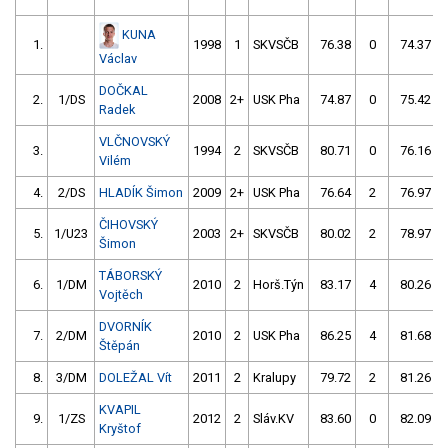
KUNA
1.
1998
1
SKVSČB
76.38
0
74.37
Václav
DOČKAL
2.
1/DS
2008
2+
USK Pha
74.87
0
75.42
Radek
VLČNOVSKÝ
3.
1994
2
SKVSČB
80.71
0
76.16
Vilém
4.
2/DS
HLADÍK Šimon
2009
2+
USK Pha
76.64
2
76.97
ČIHOVSKÝ
5.
1/U23
2003
2+
SKVSČB
80.02
2
78.97
Šimon
TÁBORSKÝ
6.
1/DM
2010
2
Horš.Týn
83.17
4
80.26
Vojtěch
DVORNÍK
7.
2/DM
2010
2
USK Pha
86.25
4
81.68
Štěpán
8.
3/DM
DOLEŽAL Vít
2011
2
Kralupy
79.72
2
81.26
KVAPIL
9.
1/ZS
2012
2
Sláv.KV
83.60
0
82.09
Kryštof