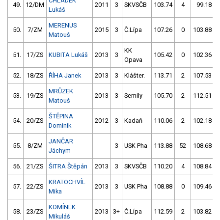
CHLÁDEK
49.
12/DM
2011
3
SKVSČB
103.74
4
99.18
Lukáš
MERENUS
50.
7/ZM
2015
3
Č.Lípa
107.26
0
103.88
Matouš
KK
51.
17/ZS
KUBITA Lukáš
2013
3
105.42
0
102.36
Opava
52.
18/ZS
ŘÍHA Janek
2013
3
Klášter.
113.71
2
107.53
MRŮZEK
53.
19/ZS
2013
3
Semily
105.70
2
112.51
Matouš
ŠTĚPINA
54.
20/ZS
2012
3
Kadaň
110.06
2
102.18
Dominik
JANČAR
55.
8/ZM
3
USK Pha
113.88
52
108.68
Jáchym
56.
21/ZS
ŠITRA Štěpán
2013
3
SKVSČB
110.20
4
108.84
KRATOCHVÍL
57.
22/ZS
2013
3
USK Pha
108.88
0
109.46
Mika
KOMÍNEK
58.
23/ZS
2013
3+
Č.Lípa
112.59
2
103.82
Mikuláš