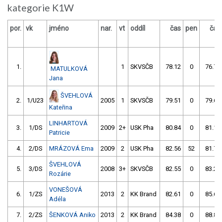
kategorie K1W
por.
vk
jméno
nar.
vt
oddíl
čas
pen
čas
1.
1
SKVSČB
78.12
0
76.75
MATULKOVÁ
Jana
ŠVEHLOVÁ
2.
1/U23
2005
1
SKVSČB
79.51
0
79.63
Kateřina
LINHARTOVÁ
3.
1/DS
2009
2+
USK Pha
80.84
0
81.17
Patricie
4.
2/DS
MRÁZOVÁ Ema
2009
2
USK Pha
82.56
52
81.74
ŠVEHLOVÁ
5.
3/DS
2008
3+
SKVSČB
82.55
0
83.22
Rozárie
VONEŠOVÁ
6.
1/ZS
2013
2
KK Brand
82.61
0
85.69
Adéla
7.
2/ZS
ŠENKOVÁ Aniko
2013
2
KK Brand
84.38
0
88.83