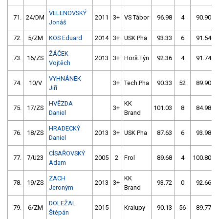
VELENOVSKÝ
71.
24/DM
2011
3+
VS Tábor
96.98
4
90.90
Jonáš
72.
5/ZM
KOS Eduard
2014
3+
USK Pha
93.33
6
91.54
ŽÁČEK
73.
16/ZS
2013
3+
Horš.Týn
92.36
4
91.74
Vojtěch
VYHNÁNEK
74.
10/V
3+
Tech.Pha
90.33
52
89.90
Jiří
HVĚZDA
KK
75.
17/ZS
3+
101.03
8
84.98
Daniel
Brand
HRADECKÝ
76.
18/ZS
2013
3+
USK Pha
87.63
6
93.98
Daniel
CÍSAŘOVSKÝ
77.
7/U23
2005
2
Frol
89.68
4
100.80
Adam
ZACH
KK
78.
19/ZS
2013
3+
93.72
0
92.66
Jeroným
Brand
DOLEŽAL
79.
6/ZM
2015
Kralupy
90.13
56
89.77
Štěpán