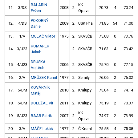
BALARIN
KK
11.
3/DS
2008
2
70.73
4
70.24
Evžen
Opava
POKORNÝ
12.
4/DS
2009
2
USK Pha
71.85
54
71.00
Daniel
13.
1/V
MULAČ Viktor
1975
2
SKVSČB
75.08
0
73.76
KOMÁREK
14.
3/U23
2
SKVSČB
71.83
4
73.42
Jakub
DRUSKA
15.
4/U23
2006
2
SKVSČB
75.70
0
77.15
Vojtěch
16.
2/V
MRŮZEK Kamil
1977
2
Semily
76.06
2
76.02
KOVÁRNÍK
17.
5/DM
2010
2
Kralupy
75.04
2
74.14
Matěj
18.
6/DM
DOLEŽAL Vít
2011
2
Kralupy
75.19
2
70.37
KK
19.
5/U23
BAAR Patrik
2007
2
74.97
2
73.99
Opava
20.
3/V
MÁČE Lukáš
1977
2
Č.Kruml.
75.58
4
75.08