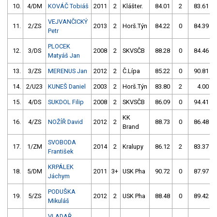
10.
4/DM
KOVÁČ Tobiáš
2011
2
Klášter.
84.01
2
83.61
VEJVANČICKÝ
11.
2/ZS
2013
2
Horš.Týn
84.22
0
84.39
Petr
PLOCEK
12.
3/DS
2008
2
SKVSČB
88.28
0
84.46
Matyáš Jan
13.
3/ZS
MERENUS Jan
2012
2
Č.Lípa
85.22
0
90.81
14.
2/U23
KUNEŠ Daniel
2003
2
Horš.Týn
83.80
2
4.00
15.
4/DS
SUKDOL Filip
2008
2
SKVSČB
86.09
0
94.41
KK
16.
4/ZS
NOŽÍŘ David
2012
2
88.73
0
86.48
Brand
SVOBODA
17.
1/ZM
2014
2
Kralupy
86.12
2
83.37
František
KRPÁLEK
18.
5/DM
2011
3+
USK Pha
90.72
0
87.97
Jáchym
PODUŠKA
19.
5/ZS
2012
2
USK Pha
88.48
0
89.42
Mikuláš
VLADAŘ