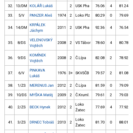
32.
13/DM
KOLÁŘ Lukáš
2
USK Pha
76.06
4
81.24
33.
5/V
PANZER Aleš
1974
2
Loko Plz
80.29
0
79.69
KRPÁLEK
34.
14/DM
2011
2
USK Pha
92.36
4
76.54
Jáchym
VELENOVSKÝ
35.
8/DS
2008
2
VS Tábor
78.60
4
80.78
Vojtěch
KOMÍNEK
36.
9/DS
2008
2
Č.Lípa
82.08
2
78.92
Vojtěch
PINKAVA
37.
6/V
1976
3+
SKVSČB
79.57
2
81.08
Lukáš
38.
1/ZS
MERENUS Jan
2012
2
Č.Lípa
81.59
0
79.09
39.
10/DS
MYŠKA Matěj
2009
2
Č.Kruml.
79.61
2
79.03
Loko
40.
2/ZS
BECK Hynek
2012
2
77.69
4
77.92
Žatec
Loko
41.
3/ZS
DRNEC Tobiáš
2013
2
81.70
0
88.01
Žatec