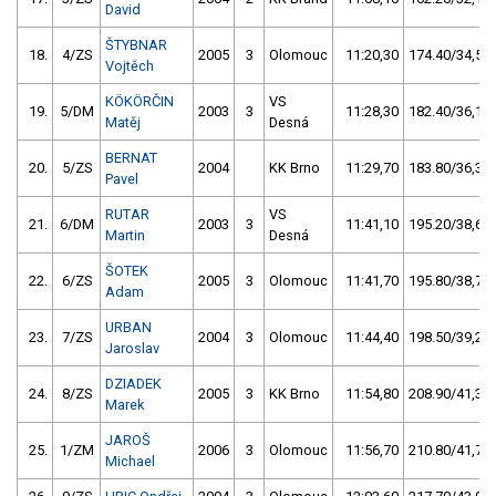
David
ŠTYBNAR
18.
4/ZS
2005
3
Olomouc
11:20,30
174.40/34,5
Vojtěch
KÖKÖRČIN
VS
19.
5/DM
2003
3
11:28,30
182.40/36,1
Matěj
Desná
BERNAT
20.
5/ZS
2004
KK Brno
11:29,70
183.80/36,3
Pavel
RUTAR
VS
21.
6/DM
2003
3
11:41,10
195.20/38,6
Martin
Desná
ŠOTEK
22.
6/ZS
2005
3
Olomouc
11:41,70
195.80/38,7
Adam
URBAN
23.
7/ZS
2004
3
Olomouc
11:44,40
198.50/39,2
Jaroslav
DZIADEK
24.
8/ZS
2005
3
KK Brno
11:54,80
208.90/41,3
Marek
JAROŠ
25.
1/ZM
2006
3
Olomouc
11:56,70
210.80/41,7
Michael