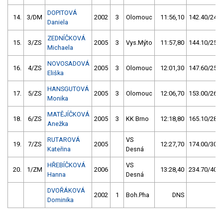
DOPITOVÁ
14.
3/DM
2002
3
Olomouc
11:56,10
142.40/24,8
Daniela
ZEDNÍČKOVÁ
15.
3/ZS
2005
3
Vys.Mýto
11:57,80
144.10/25,1
Michaela
NOVOSADOVÁ
16.
4/ZS
2005
3
Olomouc
12:01,30
147.60/25,7
Eliška
HANSGUTOVÁ
17.
5/ZS
2005
3
Olomouc
12:06,70
153.00/26,7
Monika
MATĚJÍČKOVÁ
18.
6/ZS
2005
3
KK Brno
12:18,80
165.10/28,8
Anežka
RUTAROVÁ
VS
19.
7/ZS
2005
12:27,70
174.00/30,3
Kateřina
Desná
HŘEBÍČKOVÁ
VS
20.
1/ZM
2006
13:28,40
234.70/40,9
Hanna
Desná
DVOŘÁKOVÁ
2002
1
Boh.Pha
DNS
Dominika