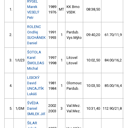
RYGEL
Marek
1989
KK Brno
1.
MT
08:38,50
VESELÝ
1976
VSDK
Petr
ROLENC
Ondřej
1991
Pardub.
2.
1
09:40,20
61.70/11,9
SUCHÁNEK
1993
Vys.Mýto
Daniel
ŠOTOLA
Karel
1997
Litovel
3.
1/U23
1
10:02,50
84.00/16,2
ŠMOLDAS
1998
Litovel
Michal
LISICKÝ
David
1981
Olomouc
4.
1
10:03,50
85.00/16,4
UNCAJTÍK
1984
Pardub.
Lukáš
ŠVÉDA
2002
Val.Mez.
5.
1/DM
Daniel
3
10:31,40
112.90/21,8
2003
Val.Mez.
SMILEK Jiří
ŠILAR