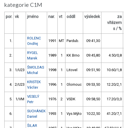
kategorie C1M
por.
vk
jméno
nar.
vt
oddíl
výsledek
za
b
vítězem
s / %
ROLENC
1.
1991
MT
Pardub.
09:41,30
Ondřej
RYGEL
2.
1989
1
KK Brno
09:45,80
4.50/0,8
Marek
ŠMOLDAS
3.
1/U23
1998
1
Litovel
09:51,90
10.60/1,8
Michal
KRISTEK
4.
2/U23
1996
1
Olomouc
09:53,50
12.20/2,1
Václav
VESELÝ
5.
1/VM
1976
2
VSDK
09:58,50
17.20/3,0
Petr
SUCHÁNEK
6.
1993
1
Vys.Mýto
10:22,50
41.20/7,1
Daniel
ŠILAR