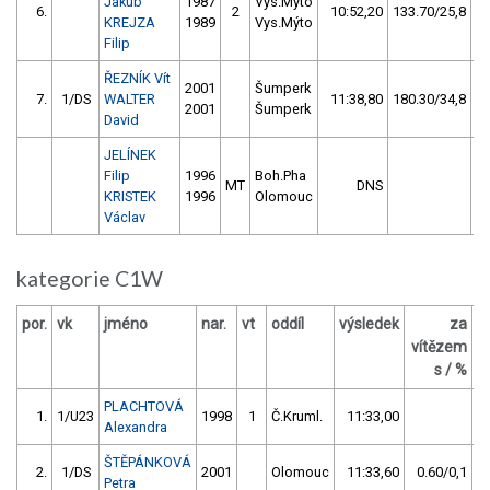
Jakub
1987
Vys.Mýto
6.
2
10:52,20
133.70/25,8
KREJZA
1989
Vys.Mýto
Filip
ŘEZNÍK Vít
2001
Šumperk
7.
1/DS
WALTER
11:38,80
180.30/34,8
2001
Šumperk
David
JELÍNEK
Filip
1996
Boh.Pha
MT
DNS
KRISTEK
1996
Olomouc
Václav
kategorie C1W
por.
vk
jméno
nar.
vt
oddíl
výsledek
za
b
vítězem
s / %
PLACHTOVÁ
1.
1/U23
1998
1
Č.Kruml.
11:33,00
Alexandra
ŠTĚPÁNKOVÁ
2.
1/DS
2001
Olomouc
11:33,60
0.60/0,1
Petra