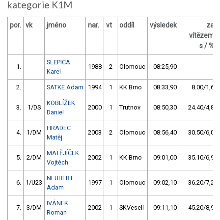
kategorie K1M
por.
vk
jméno
nar.
vt
oddíl
výsledek
za
vítězem
s / %
SLEPICA
1.
1988
2
Olomouc
08:25,90
Karel
2.
SATKE Adam
1994
1
KK Brno
08:33,90
8.00/1,6
KOBLÍŽEK
3.
1/DS
2000
1
Trutnov
08:50,30
24.40/4,8
Daniel
HRADEC
4.
1/DM
2003
2
Olomouc
08:56,40
30.50/6,0
Matěj
MATĚJÍČEK
5.
2/DM
2002
1
KK Brno
09:01,00
35.10/6,9
Vojtěch
NEUBERT
6.
1/U23
1997
1
Olomouc
09:02,10
36.20/7,2
Adam
IVÁNEK
7.
3/DM
2002
1
SKVeselí
09:11,10
45.20/8,9
Roman