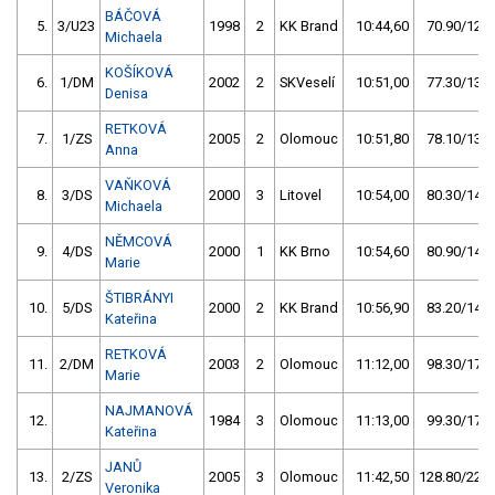
BÁČOVÁ
5.
3/U23
1998
2
KK Brand
10:44,60
70.90/12,4
Michaela
KOŠÍKOVÁ
6.
1/DM
2002
2
SKVeselí
10:51,00
77.30/13,5
Denisa
RETKOVÁ
7.
1/ZS
2005
2
Olomouc
10:51,80
78.10/13,6
Anna
VAŇKOVÁ
8.
3/DS
2000
3
Litovel
10:54,00
80.30/14,0
Michaela
NĚMCOVÁ
9.
4/DS
2000
1
KK Brno
10:54,60
80.90/14,1
Marie
ŠTIBRÁNYI
10.
5/DS
2000
2
KK Brand
10:56,90
83.20/14,5
Kateřina
RETKOVÁ
11.
2/DM
2003
2
Olomouc
11:12,00
98.30/17,1
Marie
NAJMANOVÁ
12.
1984
3
Olomouc
11:13,00
99.30/17,3
Kateřina
JANŮ
13.
2/ZS
2005
3
Olomouc
11:42,50
128.80/22,5
Veronika