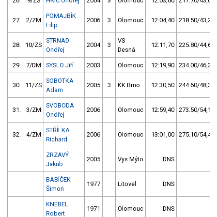
26.
9/ZS
HRIC Ondřej
2004
3
Olomouc
12:03,60
217.70/43,0
POMAJBÍK
27.
2/ZM
2006
3
Olomouc
12:04,40
218.50/43,2
Filip
STRNAD
VS
28.
10/ZS
2004
3
12:11,70
225.80/44,6
Ondřej
Desná
29.
7/DM
SYSLO Jiří
2003
Olomouc
12:19,90
234.00/46,3
SOBOTKA
30.
11/ZS
2005
3
KK Brno
12:30,50
244.60/48,3
Adam
SVOBODA
31.
3/ZM
2006
Olomouc
12:59,40
273.50/54,1
Ondřej
STŘÍLKA
32.
4/ZM
2006
Olomouc
13:01,00
275.10/54,4
Richard
ZRZAVÝ
2005
Vys.Mýto
DNS
Jakub
BABÍČEK
1977
Litovel
DNS
Šimon
KNEBEL
1971
Olomouc
DNS
Robert