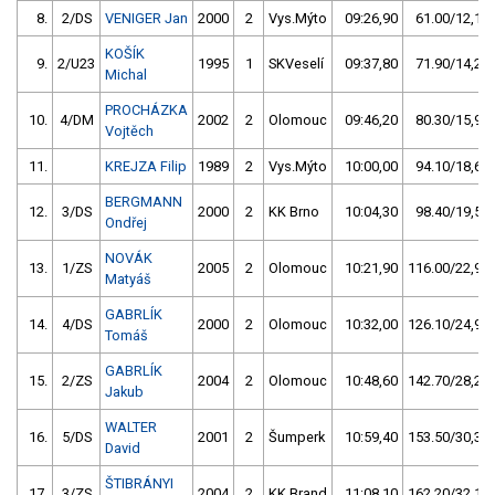
8.
2/DS
VENIGER Jan
2000
2
Vys.Mýto
09:26,90
61.00/12,1
KOŠÍK
9.
2/U23
1995
1
SKVeselí
09:37,80
71.90/14,2
Michal
PROCHÁZKA
10.
4/DM
2002
2
Olomouc
09:46,20
80.30/15,9
Vojtěch
11.
KREJZA Filip
1989
2
Vys.Mýto
10:00,00
94.10/18,6
BERGMANN
12.
3/DS
2000
2
KK Brno
10:04,30
98.40/19,5
Ondřej
NOVÁK
13.
1/ZS
2005
2
Olomouc
10:21,90
116.00/22,9
Matyáš
GABRLÍK
14.
4/DS
2000
2
Olomouc
10:32,00
126.10/24,9
Tomáš
GABRLÍK
15.
2/ZS
2004
2
Olomouc
10:48,60
142.70/28,2
Jakub
WALTER
16.
5/DS
2001
2
Šumperk
10:59,40
153.50/30,3
David
ŠTIBRÁNYI
17.
3/ZS
2004
2
KK Brand
11:08,10
162.20/32,1