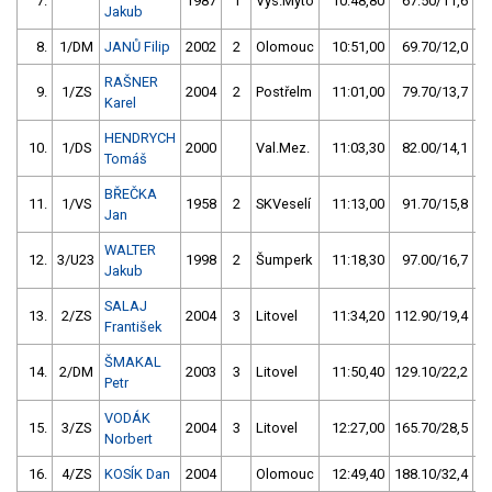
7.
1987
1
Vys.Mýto
10:48,80
67.50/11,6
Jakub
8.
1/DM
JANŮ Filip
2002
2
Olomouc
10:51,00
69.70/12,0
RAŠNER
9.
1/ZS
2004
2
Postřelm
11:01,00
79.70/13,7
Karel
HENDRYCH
10.
1/DS
2000
Val.Mez.
11:03,30
82.00/14,1
Tomáš
BŘEČKA
11.
1/VS
1958
2
SKVeselí
11:13,00
91.70/15,8
Jan
WALTER
12.
3/U23
1998
2
Šumperk
11:18,30
97.00/16,7
Jakub
SALAJ
13.
2/ZS
2004
3
Litovel
11:34,20
112.90/19,4
František
ŠMAKAL
14.
2/DM
2003
3
Litovel
11:50,40
129.10/22,2
Petr
VODÁK
15.
3/ZS
2004
3
Litovel
12:27,00
165.70/28,5
Norbert
16.
4/ZS
KOSÍK Dan
2004
Olomouc
12:49,40
188.10/32,4