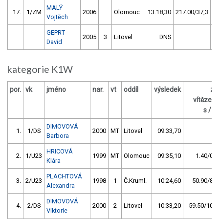
MALÝ
17.
1/ZM
2006
Olomouc
13:18,30
217.00/37,3
Vojtěch
GEPRT
2005
3
Litovel
DNS
David
kategorie K1W
por.
vk
jméno
nar.
vt
oddíl
výsledek
za
vítězem
s / %
DIMOVOVÁ
1.
1/DS
2000
MT
Litovel
09:33,70
Barbora
HRICOVÁ
2.
1/U23
1999
MT
Olomouc
09:35,10
1.40/0,2
Klára
PLACHTOVÁ
3.
2/U23
1998
1
Č.Kruml.
10:24,60
50.90/8,9
Alexandra
DIMOVOVÁ
4.
2/DS
2000
2
Litovel
10:33,20
59.50/10,4
Viktorie