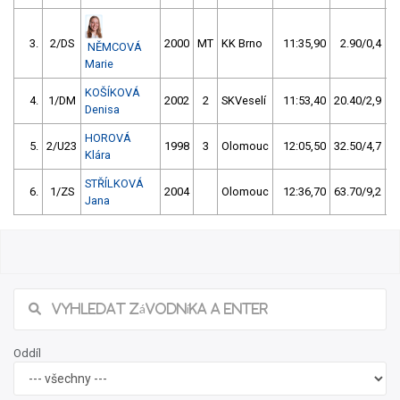
3.
2/DS
2000
MT
KK Brno
11:35,90
2.90/0,4
NĚMCOVÁ
Marie
KOŠÍKOVÁ
4.
1/DM
2002
2
SKVeselí
11:53,40
20.40/2,9
Denisa
HOROVÁ
5.
2/U23
1998
3
Olomouc
12:05,50
32.50/4,7
Klára
STŘÍLKOVÁ
6.
1/ZS
2004
Olomouc
12:36,70
63.70/9,2
Jana
Oddíl