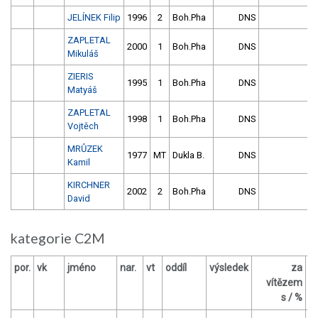
JELÍNEK Filip
1996
2
Boh.Pha
DNS
ZAPLETAL
2000
1
Boh.Pha
DNS
Mikuláš
ZIERIS
1995
1
Boh.Pha
DNS
Matyáš
ZAPLETAL
1998
1
Boh.Pha
DNS
Vojtěch
MRŮZEK
1977
MT
Dukla B.
DNS
Kamil
KIRCHNER
2002
2
Boh.Pha
DNS
David
kategorie C2M
por.
vk
jméno
nar.
vt
oddíl
výsledek
za
b
vítězem
s / %