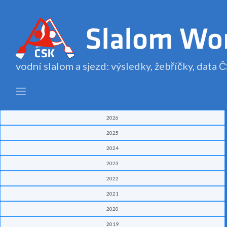
vodní slalom a sjezd: výsledky, žebříčky, data
2026
2025
2024
2023
2022
2021
2020
2019