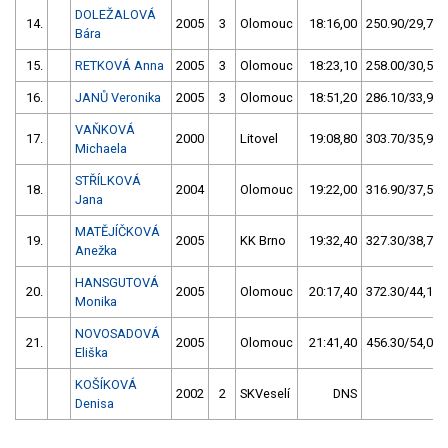
DOLEŽALOVÁ
14.
2005
3
Olomouc
18:16,00
250.90/29,7
Bára
15.
RETKOVÁ Anna
2005
3
Olomouc
18:23,10
258.00/30,5
16.
JANŮ Veronika
2005
3
Olomouc
18:51,20
286.10/33,9
VAŇKOVÁ
17.
2000
Litovel
19:08,80
303.70/35,9
Michaela
STŘÍLKOVÁ
18.
2004
Olomouc
19:22,00
316.90/37,5
Jana
MATĚJÍČKOVÁ
19.
2005
KK Brno
19:32,40
327.30/38,7
Anežka
HANSGUTOVÁ
20.
2005
Olomouc
20:17,40
372.30/44,1
Monika
NOVOSADOVÁ
21.
2005
Olomouc
21:41,40
456.30/54,0
Eliška
KOŠÍKOVÁ
2002
2
SKVeselí
DNS
Denisa