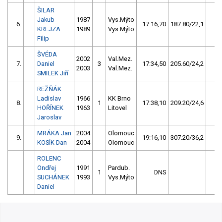
ŠILAR
Jakub
1987
Vys.Mýto
6.
17:16,70
187.80/22,1
1
KREJZA
1989
Vys.Mýto
Filip
ŠVÉDA
2002
Val.Mez.
7.
Daniel
3
17:34,50
205.60/24,2
2003
Val.Mez.
SMILEK Jiří
REŽŇÁK
Ladislav
1966
KK Brno
8.
1
17:38,10
209.20/24,6
HOŘÍNEK
1963
Litovel
Jaroslav
MRÁKA Jan
2004
Olomouc
9.
19:16,10
307.20/36,2
KOSÍK Dan
2004
Olomouc
ROLENC
Ondřej
1991
Pardub.
1
DNS
SUCHÁNEK
1993
Vys.Mýto
Daniel