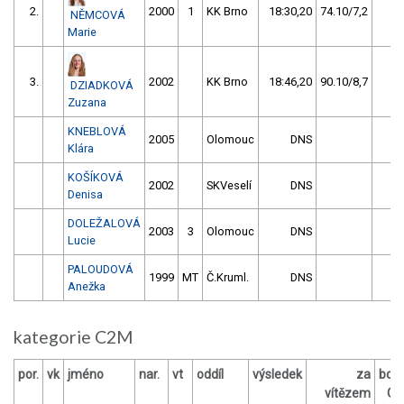
2.
2000
1
KK Brno
18:30,20
74.10/7,2
4
NĚMCOVÁ
Marie
3.
2002
KK Brno
18:46,20
90.10/8,7
0
DZIADKOVÁ
Zuzana
KNEBLOVÁ
2005
Olomouc
DNS
0
Klára
KOŠÍKOVÁ
2002
SKVeselí
DNS
0
Denisa
DOLEŽALOVÁ
2003
3
Olomouc
DNS
0
Lucie
PALOUDOVÁ
1999
MT
Č.Kruml.
DNS
0
Anežka
kategorie C2M
por.
vk
jméno
nar.
vt
oddíl
výsledek
za
bod
vítězem
O