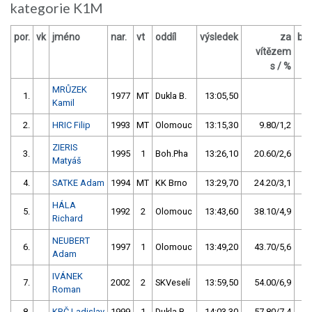
kategorie K1M
por.
vk
jméno
nar.
vt
oddíl
výsledek
za
bo
vítězem
O
s / %
MRŮZEK
1.
1977
MT
Dukla B.
13:05,50
1
Kamil
2.
HRIC Filip
1993
MT
Olomouc
13:15,30
9.80/1,2
1
ZIERIS
3.
1995
1
Boh.Pha
13:26,10
20.60/2,6
Matyáš
4.
SATKE Adam
1994
MT
KK Brno
13:29,70
24.20/3,1
HÁLA
5.
1992
2
Olomouc
13:43,60
38.10/4,9
Richard
NEUBERT
6.
1997
1
Olomouc
13:49,20
43.70/5,6
Adam
IVÁNEK
7.
2002
2
SKVeselí
13:59,50
54.00/6,9
Roman
8.
KRČ Ladislav
1999
1
Dukla B.
14:03,30
57.80/7,4