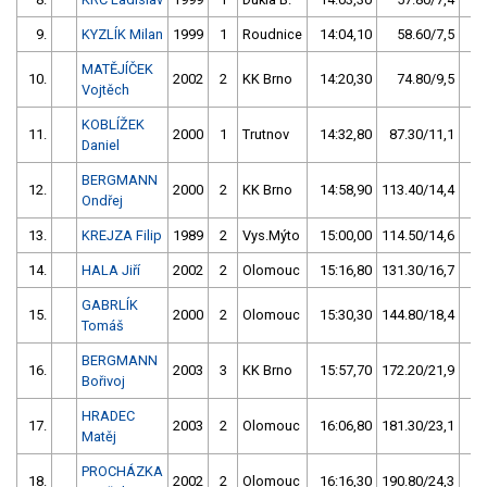
9.
KYZLÍK Milan
1999
1
Roudnice
14:04,10
58.60/7,5
MATĚJÍČEK
10.
2002
2
KK Brno
14:20,30
74.80/9,5
Vojtěch
KOBLÍŽEK
11.
2000
1
Trutnov
14:32,80
87.30/11,1
Daniel
BERGMANN
12.
2000
2
KK Brno
14:58,90
113.40/14,4
Ondřej
13.
KREJZA Filip
1989
2
Vys.Mýto
15:00,00
114.50/14,6
14.
HALA Jiří
2002
2
Olomouc
15:16,80
131.30/16,7
GABRLÍK
15.
2000
2
Olomouc
15:30,30
144.80/18,4
Tomáš
BERGMANN
16.
2003
3
KK Brno
15:57,70
172.20/21,9
Bořivoj
HRADEC
17.
2003
2
Olomouc
16:06,80
181.30/23,1
Matěj
PROCHÁZKA
18.
2002
2
Olomouc
16:16,30
190.80/24,3