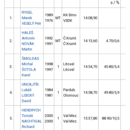
s / %
RYGEL
1989
KK Brno
1.
Marek
MT
14:08,90
5
1976
VSDK
VESELÝ Petr
HALEŠ
Antonín
1992
Č.Kruml.
2.
MT
14:13,60
4.70/0,6
4
NOVÁK
1991
Č.Kruml.
Martin
ŠMOLDAS
Michal
1998
Litovel
3.
1
14:54,70
45.80/5,4
3
ŠOTOLA
1997
Litovel
Karel
UNCAJTÍK
Lukáš
1984
Pardub.
4.
1
14:58,70
49.80/5,9
2
LISICKÝ
1981
Olomouc
David
HENDRYCH
Tomáš
2000
Val.Mez.
5.
1
15:37,80
88.90/10,5
1
NACHTIGAL
2000
Val.Mez.
Richard