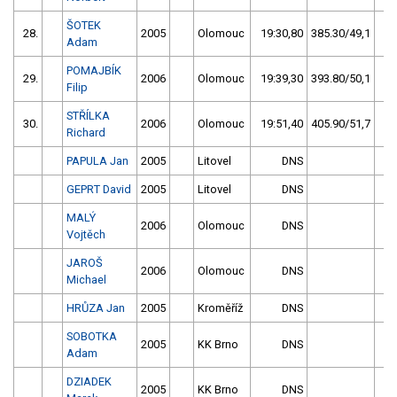
ŠOTEK
28.
2005
Olomouc
19:30,80
385.30/49,1
Adam
POMAJBÍK
29.
2006
Olomouc
19:39,30
393.80/50,1
Filip
STŘÍLKA
30.
2006
Olomouc
19:51,40
405.90/51,7
Richard
PAPULA Jan
2005
Litovel
DNS
GEPRT David
2005
Litovel
DNS
MALÝ
2006
Olomouc
DNS
Vojtěch
JAROŠ
2006
Olomouc
DNS
Michael
HRŮZA Jan
2005
Kroměříž
DNS
SOBOTKA
2005
KK Brno
DNS
Adam
DZIADEK
2005
KK Brno
DNS