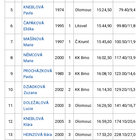
KNEBLOVÁ
5.
1974
Olomouc
15:24,50
79.40/9,4
Pavla
ČAPÁKOVÁ
6.
1995
1
Litovel
15:44,90
99.80/11,8
Eliška
MAŠÍNOVÁ
7.
1997
1
Č.Kruml.
15:45,60
100.50/11,9
Marie
NĚMCOVÁ
8.
2000
1
KK Brno
16:02,50
117.40/13,9
Marie
PROCHÁZKOVÁ
9.
1983
3
KK Brno
16:08,10
123.00/14,6
Pavla
DZIADKOVÁ
10.
2002
2
KK Brno
16:14,30
129.20/15,3
Zuzana
DOLEŽALOVÁ
11.
2003
3
Olomouc
16:26,50
141.40/16,7
Lucie
KNEBLOVÁ
12.
2005
3
Olomouc
16:59,20
174.10/20,6
Klára
13.
HEINZOVÁ Bára
2003
3
Olomouc
17:53,20
228.10/27,0