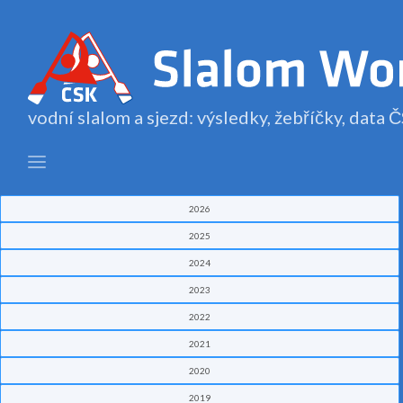
vodní slalom a sjezd: výsledky, žebříčky, data
2026
2025
2024
2023
2022
2021
2020
2019