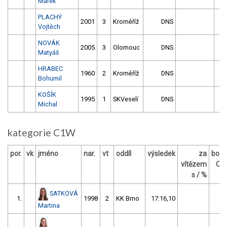
Marek
PLACHÝ
2001
3
Kroměříž
DNS
Vojtěch
NOVÁK
2005
3
Olomouc
DNS
Matyáš
HRABEC
1960
2
Kroměříž
DNS
Bohumil
KOŠÍK
1995
1
SKVeselí
DNS
Michal
kategorie C1W
por.
vk
jméno
nar.
vt
oddíl
výsledek
za
body
vítězem
OM
s / %
SATKOVÁ
1.
1998
2
KK Brno
17:16,10
12
Martina