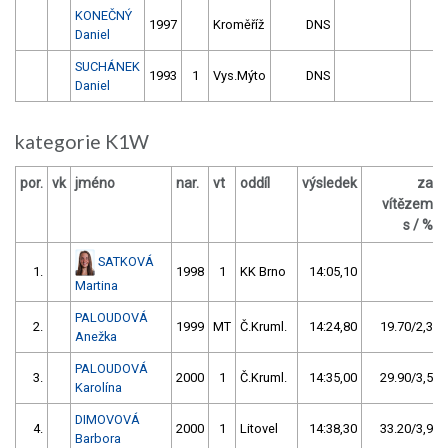
KONEČNÝ
1997
Kroměříž
DNS
0
Daniel
SUCHÁNEK
1993
1
Vys.Mýto
DNS
0
Daniel
kategorie K1W
por.
vk
jméno
nar.
vt
oddíl
výsledek
za
vítězem
s / %
SATKOVÁ
1.
1998
1
KK Brno
14:05,10
Martina
PALOUDOVÁ
2.
1999
MT
Č.Kruml.
14:24,80
19.70/2,3
Anežka
PALOUDOVÁ
3.
2000
1
Č.Kruml.
14:35,00
29.90/3,5
Karolína
DIMOVOVÁ
4.
2000
1
Litovel
14:38,30
33.20/3,9
Barbora