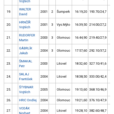
Vojtěch
WALTER
19.
2001
2
Šumperk
16:19,20
193.70/24,7
David
HRNČÍŘ
20.
2001
3
Vys.Mýto
16:39,50
214.00/27,2
Vojtěch
RUDORFER
21.
2003
3
Olomouc
16:44,90
219.40/27,9
Martin
GÁBRLÍK
22.
2004
3
Olomouc
17:57,60
292.10/37,2
Jakub
ŠMAKAL
23.
2003
Litovel
18:32,60
327.10/41,6
Petr
SALAJ
24.
2004
Litovel
18:38,50
333.00/42,4
František
ŠTYBNAR
25.
2005
Olomouc
19:13,60
368.10/46,9
Vojtěch
26.
HRIC Ondřej
2004
Olomouc
19:21,60
376.10/47,9
VODÁK
27.
2004
Litovel
19:28,10
382.60/48,7
Norbert