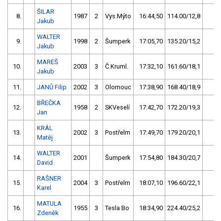
ŠILAR
8.
1987
2
Vys.Mýto
16:44,50
114.00/12,8
14
Jakub
WALTER
9.
1998
2
Šumperk
17:05,70
135.20/15,2
10
Jakub
MAREŠ
10.
2003
3
Č.Kruml.
17:32,10
161.60/18,1
6
Jakub
11.
JANŮ Filip
2002
3
Olomouc
17:38,90
168.40/18,9
5
BŘEČKA
12.
1958
2
SKVeselí
17:42,70
172.20/19,3
4
Jan
KRÁL
13.
2002
3
Postřelm
17:49,70
179.20/20,1
3
Matěj
WALTER
14.
2001
Šumperk
17:54,80
184.30/20,7
2
David
RAŠNER
15.
2004
3
Postřelm
18:07,10
196.60/22,1
1
Karel
MATULA
16.
1955
3
Tesla Bo
18:34,90
224.40/25,2
0
Zdeněk