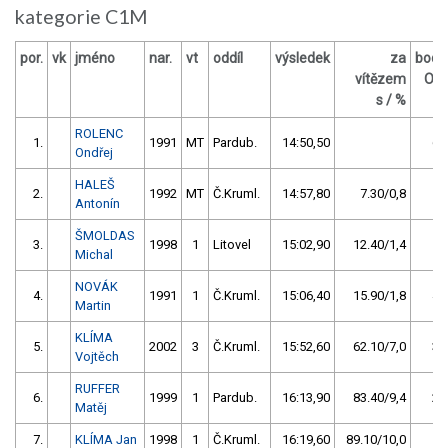
kategorie C1M
por.
vk
jméno
nar.
vt
oddíl
výsledek
za
body
vítězem
OM
s / %
ROLENC
1.
1991
MT
Pardub.
14:50,50
66
Ondřej
HALEŠ
2.
1992
MT
Č.Kruml.
14:57,80
7.30/0,8
58
Antonín
ŠMOLDAS
3.
1998
1
Litovel
15:02,90
12.40/1,4
50
Michal
NOVÁK
4.
1991
1
Č.Kruml.
15:06,40
15.90/1,8
42
Martin
KLÍMA
5.
2002
3
Č.Kruml.
15:52,60
62.10/7,0
34
Vojtěch
RUFFER
6.
1999
1
Pardub.
16:13,90
83.40/9,4
26
Matěj
7.
KLÍMA Jan
1998
1
Č.Kruml.
16:19,60
89.10/10,0
18