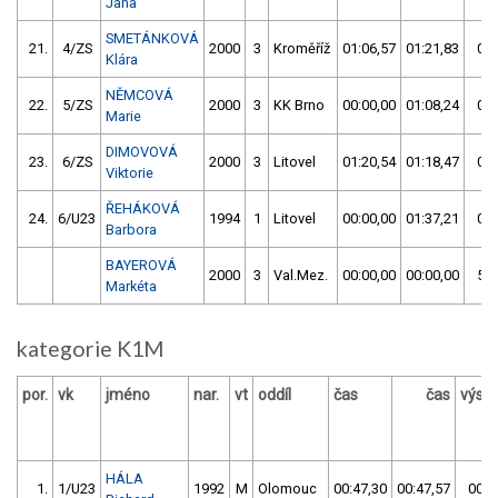
Jana
SMETÁNKOVÁ
21.
4/ZS
2000
3
Kroměříž
01:06,57
01:21,83
01:
Klára
NĚMCOVÁ
22.
5/ZS
2000
3
KK Brno
00:00,00
01:08,24
01:
Marie
DIMOVOVÁ
23.
6/ZS
2000
3
Litovel
01:20,54
01:18,47
01:
Viktorie
ŘEHÁKOVÁ
24.
6/U23
1994
1
Litovel
00:00,00
01:37,21
01:
Barbora
BAYEROVÁ
2000
3
Val.Mez.
00:00,00
00:00,00
59:
Markéta
kategorie K1M
por.
vk
jméno
nar.
vt
oddíl
čas
čas
výsl
HÁLA
1.
1/U23
1992
M
Olomouc
00:47,30
00:47,57
00:4