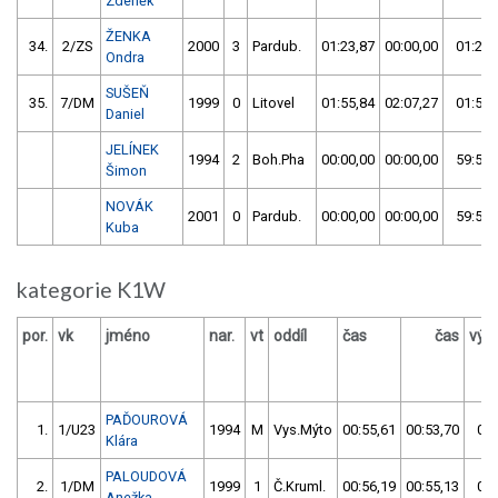
Zdeněk
ŽENKA
34.
2/ZS
2000
3
Pardub.
01:23,87
00:00,00
01:23,
Ondra
SUŠEŇ
35.
7/DM
1999
0
Litovel
01:55,84
02:07,27
01:55,
Daniel
JELÍNEK
1994
2
Boh.Pha
00:00,00
00:00,00
59:59,
Šimon
NOVÁK
2001
0
Pardub.
00:00,00
00:00,00
59:59,
Kuba
kategorie K1W
por.
vk
jméno
nar.
vt
oddíl
čas
čas
výs
PAĎOUROVÁ
1.
1/U23
1994
M
Vys.Mýto
00:55,61
00:53,70
00:
Klára
PALOUDOVÁ
2.
1/DM
1999
1
Č.Kruml.
00:56,19
00:55,13
00:
Anežka