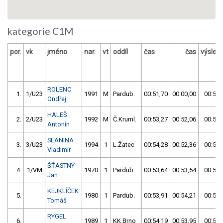
kategorie C1M
por.
vk
jméno
nar.
vt
oddíl
čas
čas
výsled
ROLENC
1.
1/U23
1991
M
Pardub.
00:51,70
00:00,00
00:51,
Ondřej
HALEŠ
2.
2/U23
1992
M
Č.Kruml.
00:53,27
00:52,06
00:52,
Antonín
SLANINA
3.
3/U23
1994
1
L.Žatec
00:54,28
00:52,36
00:52,
Vladimír
ŠŤASTNÝ
4.
1/VM
1970
1
Pardub.
00:53,64
00:53,54
00:53,
Jan
KEJKLÍČEK
5.
1980
1
Pardub.
00:53,91
00:54,21
00:53,
Tomáš
RYGEL
6.
1989
1
KK Brno
00:54,19
00:53,95
00:53,