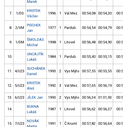
Marek
KRISTEK
7.
1/DS
1996
1
Val.Mez.
00:54,08
00:54,30
00:54,
Václav
PISCHEK
8.
2/VM
1977
1
Pardub.
00:54,54
00:54,79
00:54,
Jan
ŠMOLDAS
9.
1/DM
1998
1
Litovel
00:56,48
00:54,90
00:54,
Michal
UNCAJTÍK
10.
1984
1
Pardub.
00:55,40
00:55,15
00:55,
Lukáš
SUCHÁNEK
11.
4/U23
1993
2
Vys.Mýto
00:57,55
00:55,55
00:55,
Daniel
KRISTEK
12.
5/U23
1992
3
Val.Mez.
00:57,65
00:56,19
00:56,
Aleš
13.
6/U23
JÍLEK Jan
1993
2
Vys.Mýto
00:56,34
01:01,93
00:56,
BUKNA
14.
1987
1
Litovel
00:56,62
00:56,37
00:56,
Lukáš
NOVÁK
15.
7/U23
1991
1
Č.Kruml.
00:57,82
00:56,64
00:56,
Martin