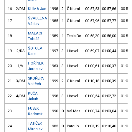
16.
2/DM
KLÍMA Jan
1998
2
Č.Kruml.
00:57,53
00:57,86
00:57,
ŠVADLENA
17.
1985
1
Č.Kruml.
00:57,96
00:57,77
00:57,
Václav
MALACH
18.
1989
1
Tesla Bo
00:58,20
00:58,00
00:58,
Tobiáš
ŠOTOLA
19.
2/DS
1997
3
Litovel
00:59,07
01:00,44
00:59,
Karel
HOŘÍNEK
20.
1/V
1963
3
Litovel
01:00,61
01:00,37
01:00,
Jaroslav
SKOŘEPA
21.
3/DM
1999
2
Č.Kruml.
01:10,18
01:00,39
01:00,
Vojtěch
KUČA
22.
4/DM
1998
3
Litovel
01:00,54
01:02,72
01:00,
Jakub
FUSEK
23.
1990
0
Val.Mez.
01:00,74
01:03,04
01:00,
Radomír
TATÍČEK
24.
1985
0
Pardub.
01:03,19
01:18,40
01:03,
Miroslav