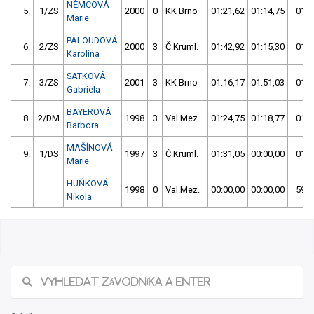
NĚMCOVÁ
5.
1/ZS
2000
0
KK Brno
01:21,62
01:14,75
01:1
Marie
PALOUDOVÁ
6.
2/ZS
2000
3
Č.Kruml.
01:42,92
01:15,30
01:1
Karolína
SATKOVÁ
7.
3/ZS
2001
3
KK Brno
01:16,17
01:51,03
01:1
Gabriela
BAYEROVÁ
8.
2/DM
1998
3
Val.Mez.
01:24,75
01:18,77
01:1
Barbora
MAŠÍNOVÁ
9.
1/DS
1997
3
Č.Kruml.
01:31,05
00:00,00
01:3
Marie
HUŇKOVÁ
1998
0
Val.Mez.
00:00,00
00:00,00
59:5
Nikola