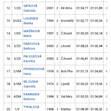
SATKOVÁ
12.
1/ZS
2001
2
KK Brno
01:04,71
01:01,89
01:
Gabriela
LIGURSKÁ
13.
5/U23
1994
2
Kroměříž
01:02,77
01:03,36
01:
Blanka
MAŠÍNOVÁ
14.
1/DS
1997
2
Č.Kruml.
01:03,39
01:04,18
01:
Marie
DIMOVOVÁ
15.
2/ZS
2000
2
Litovel
01:08,23
01:03,48
01:
Barbora
PALOUDOVÁ
16.
3/ZS
2000
2
Č.Kruml.
01:06,81
01:03,69
01:
Karolína
FRYDRICHOVÁ
17.
2/VM
1978
0
Boh.Pha
01:07,13
01:04,85
01:
Hana
BÍLOVSKÁ
18.
3/VM
1974
2
Lipník
01:05,23
01:19,56
01:
Gabriela
KAMINSKÁ
19.
4/DM
1998
3
Val.Mez.
01:05,55
01:06,89
01:
Barbora
TYKALOVÁ
20.
1/V
1968
1
Klášter.
01:08,99
01:06,52
01: