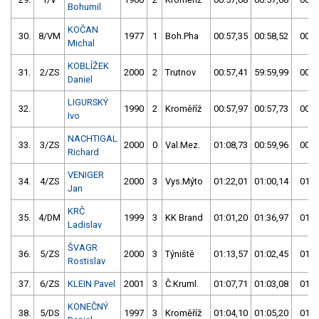
Bohumil
KOČAN
30.
8/VM
1977
1
Boh.Pha
00:57,35
00:58,52
00:5
Michal
KOBLÍŽEK
31.
2/ZS
2000
2
Trutnov
00:57,41
59:59,99
00:5
Daniel
LIGURSKÝ
32.
1990
2
Kroměříž
00:57,97
00:57,73
00:5
Ivo
NACHTIGAL
33.
3/ZS
2000
0
Val.Mez.
01:08,73
00:59,96
00:5
Richard
VENIGER
34.
4/ZS
2000
3
Vys.Mýto
01:22,01
01:00,14
01:0
Jan
KRČ
35.
4/DM
1999
3
KK Brand
01:01,20
01:36,97
01:0
Ladislav
ŠVAGR
36.
5/ZS
2000
3
Týniště
01:13,57
01:02,45
01:0
Rostislav
37.
6/ZS
KLEIN Pavel
2001
3
Č.Kruml.
01:07,71
01:03,08
01:0
KONEČNÝ
38.
5/DS
1997
3
Kroměříž
01:04,10
01:05,20
01:0