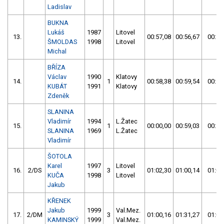
Ladislav
BUKNA
Lukáš
1987
Litovel
13.
00:57,08
00:56,67
00:56
ŠMOLDAS
1998
Litovel
Michal
BŘÍZA
Václav
1990
Klatovy
14.
1
00:58,38
00:59,54
00:58
KUBÁT
1991
Klatovy
Zdeněk
SLANINA
Vladimír
1994
L.Žatec
15.
1
00:00,00
00:59,03
00:59
SLANINA
1969
L.Žatec
Vladimír
ŠOTOLA
Karel
1997
Litovel
16.
2/DS
3
01:02,30
01:00,14
01:00
KUČA
1998
Litovel
Jakub
KŘENEK
Jakub
1999
Val.Mez.
17.
2/DM
3
01:00,16
01:31,27
01:00
KAMINSKÝ
1999
Val.Mez.