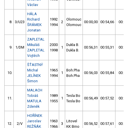
Václav
HÁLA
Richard
1992
Olomouc
8.
3/U23
2
00:00,00
00:54,66
00:54
ŠRÁMEK
1994
Olomouc
Jonatan
ZAPLETAL
Mikuláš
2000
Dukla B.
9.
1/DM
1
00:56,31
00:55,31
00:55
ZAPLETAL
1998
Dukla B.
Vojtěch
ŠŤASTNÝ
Michal
1965
Boh.Pha
10.
1
00:56,03
00:55,84
00:55
JELÍNEK
1994
Boh.Pha
Šimon
MALACH
Tobiáš
1989
Tesla Bo
11.
1
00:56,49
00:57,52
00:56
MATULA
1955
Tesla Bo
Zdeněk
HOŘÍNEK
Jaroslav
1963
Litovel
12.
2/V
3
00:56,52
00:57,61
00:56
REŽŇÁK
1966
KK Brno