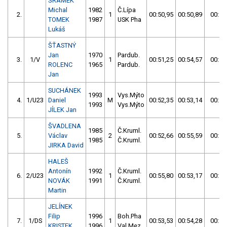
ŠRÁMEK
Michal
1982
Č.Lípa
2.
1
00:50,95
00:50,89
00:50
TOMEK
1987
USK Pha
Lukáš
ŠŤASTNÝ
Jan
1970
Pardub.
3.
1/V
1
00:51,25
00:54,57
00:51
ROLENC
1965
Pardub.
Jan
SUCHÁNEK
1993
Vys.Mýto
4.
1/U23
Daniel
M
00:52,35
00:53,14
00:52
1993
Vys.Mýto
JÍLEK Jan
ŠVADLENA
1985
Č.Kruml.
5.
Václav
2
00:52,66
00:55,59
00:52
1985
Č.Kruml.
JIRKA David
HALEŠ
Antonín
1992
Č.Kruml.
6.
2/U23
1
00:55,80
00:53,17
00:53
NOVÁK
1991
Č.Kruml.
Martin
JELÍNEK
Filip
1996
Boh.Pha
7.
1/DS
1
00:53,53
00:54,28
00:53
KRISTEK
1996
Val.Mez.