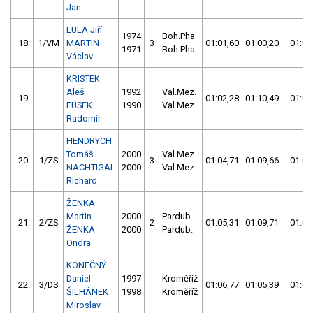
Jan
LULA Jiří
1974
Boh.Pha
18.
1/VM
MARTIN
3
01:01,60
01:00,20
01:00
1971
Boh.Pha
Václav
KRISTEK
Aleš
1992
Val.Mez.
19.
01:02,28
01:10,49
01:02
FUSEK
1990
Val.Mez.
Radomír
HENDRYCH
Tomáš
2000
Val.Mez.
20.
1/ZS
3
01:04,71
01:09,66
01:04
NACHTIGAL
2000
Val.Mez.
Richard
ŽENKA
Martin
2000
Pardub.
21.
2/ZS
2
01:05,31
01:09,71
01:05
ŽENKA
2000
Pardub.
Ondra
KONEČNÝ
Daniel
1997
Kroměříž
22.
3/DS
01:06,77
01:05,39
01:05
ŠILHÁNEK
1998
Kroměříž
Miroslav