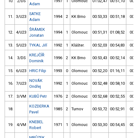
10.
2/DS
1997
1
Olomouc
01:02,47
00:51,10
00:5
Adam
SATKE
11.
3/U23
1994
2
KK Brno
00:53,33
00:51,18
00:5
Adam
ŠRÁMEK
12.
4/U23
1994
1
Olomouc
00:51,31
01:08,52
00:5
Jonatan
13.
5/U23
TYKAL Jiří
1992
1
Klášter.
00:52,03
00:54,83
00:5
KREJČÍŘ
14.
3/DS
1996
2
KK Brno
00:53,43
00:52,14
00:5
Dominik
15.
6/U23
HRIC Filip
1993
0
Olomouc
00:52,20
01:16,11
00:5
NOVÁK
16.
7/U23
1992
1
Olomouc
00:52,48
00:58,10
00:5
Ondřej
17.
3/VM
KUBŮ Petr
1976
2
Olomouc
00:52,68
00:52,55
00:5
KOZDERKA
18.
1985
2
Turnov
00:53,72
00:52,91
00:5
Pavel
KNEBEL
19.
4/VM
1971
1
Olomouc
00:53,30
00:54,45
00:5
Robert
MRŮZEK