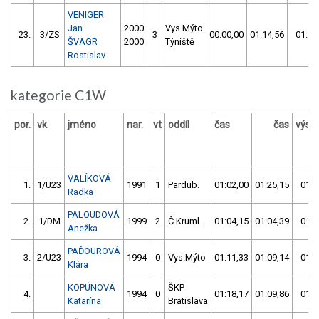
VENIGER
Jan
2000
Vys.Mýto
23.
3/ZS
3
00:00,00
01:14,56
01:14
ŠVAGR
2000
Týniště
Rostislav
kategorie C1W
por.
vk
jméno
nar.
vt
oddíl
čas
čas
výsl
VALÍKOVÁ
1.
1/U23
1991
1
Pardub.
01:02,00
01:25,15
01:0
Radka
PALOUDOVÁ
2.
1/DM
1999
2
Č.Kruml.
01:04,15
01:04,39
01:0
Anežka
PAĎOUROVÁ
3.
2/U23
1994
0
Vys.Mýto
01:11,33
01:09,14
01:0
Klára
KOPÚNOVÁ
ŠKP
4.
1994
0
01:18,17
01:09,86
01:0
Katarína
Bratislava