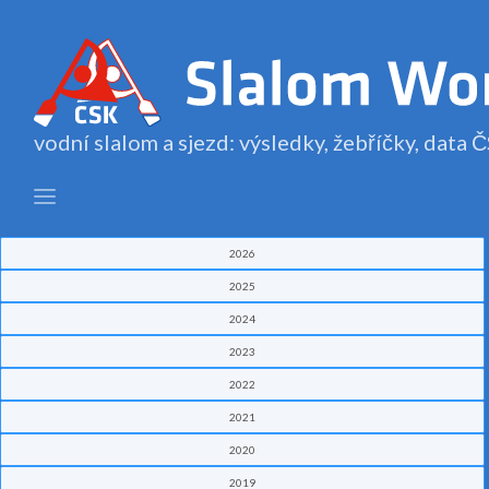
vodní slalom a sjezd: výsledky, žebříčky, data
2026
2025
2024
2023
2022
2021
2020
2019