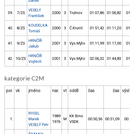
Daniel
VESELÝ
39.
7/ZS
2000
3
Trutnov
01:07,86
01:06,82
01:0
František
KOUDELKA
40.
8/ZS
2000
3
Č.Kruml.
01:51,42
01:11,20
01:1
Tomáš
HRNČÍŘ
41.
9/ZS
2001
3
Vys.Mýto
01:11,99
01:17,00
01:1
Jakub
HRNČÍŘ
42.
10/ZS
2001
3
Vys.Mýto
02:06,32
01:44,83
01:4
Vojtěch
kategorie C2M
por.
vk
jméno
nar.
vt
oddíl
čas
čas
výsle
RYGEL
1989
KK Brno
1.
Marek
M
00:50,56
00:51,09
00:50
1976
VSDK
VESELÝ Petr