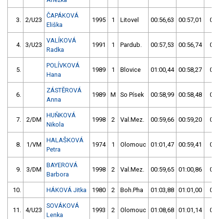
ČAPÁKOVÁ
3.
2/U23
1995
1
Litovel
00:56,63
00:57,01
00:
Eliška
VALÍKOVÁ
4.
3/U23
1991
1
Pardub.
00:57,53
00:56,74
00:
Radka
POLÍVKOVÁ
5.
1989
1
Blovice
01:00,44
00:58,27
00:
Hana
ZÁSTĚROVÁ
6.
1989
M
So Písek
00:58,99
00:58,48
00:
Anna
HUŇKOVÁ
7.
2/DM
1998
2
Val.Mez.
00:59,66
00:59,20
00:
Nikola
HALAŠKOVÁ
8.
1/VM
1974
1
Olomouc
01:01,47
00:59,41
00:
Petra
BAYEROVÁ
9.
3/DM
1998
2
Val.Mez.
00:59,65
01:00,86
00:
Barbora
10.
HÁKOVÁ Jitka
1980
2
Boh.Pha
01:03,88
01:01,00
01:
SOVÁKOVÁ
11.
4/U23
1993
2
Olomouc
01:08,68
01:01,14
01:
Lenka