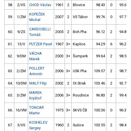
58.
2/VS
CHOD Václav
1961
2
Blovice
98.43
0
95.67
KOPEČEK
59.
1/ZM
2007
2
VS Tábor
99.76
0
97.71
Michal
CARDOSELLI
60.
9/ZS
2005
2
Boh.Pha
96.12
2
94.89
Tomáš
61.
13/V
PUTZER Pavel
1967
3+
Kaplice
94.29
6
96.27
VÁCHA
62.
9/DM
2003
3+
Šumperk
99.64
2
98.50
Marek
POLLERT
63.
2/ZM
2006
3+
USK Pha
109.57
2
98.72
Antonín
64.
10/DM
MALÝ Filip
2002
2
Ot.Strak
103.46
2
92.79
MAREK
65.
3/ZM
2006
3+
Roudnice
96.83
2
99.42
Kryštof
TONCAR
66.
16/VM
1975
3+
SKVS ČB
100.36
0
96.39
Martin
KOSHELEV
67.
3/VS
1960
2
Sušice
103.55
2
98.48
Sergey