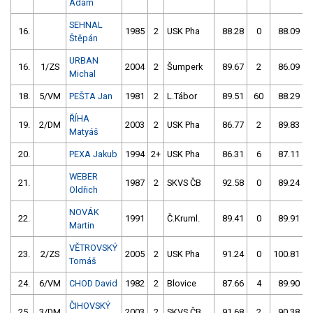
Adam
SEHNAL
16.
1985
2
USK Pha
88.28
0
88.09
Štěpán
URBAN
16.
1/ZS
2004
2
Šumperk
89.67
2
86.09
Michal
18.
5/VM
PEŠTA Jan
1981
2
L.Tábor
89.51
60
88.29
ŘÍHA
19.
2/DM
2003
2
USK Pha
86.77
2
89.83
Matyáš
20.
PEXA Jakub
1994
2+
USK Pha
86.31
6
87.11
WEBER
21.
1987
2
SKVS ČB
92.58
0
89.24
Oldřich
NOVÁK
22.
1991
Č.Kruml.
89.41
0
89.91
Martin
VĚTROVSKÝ
23.
2/ZS
2005
2
USK Pha
91.24
0
100.81
Tomáš
24.
6/VM
CHOD David
1982
2
Blovice
87.66
4
89.90
ČIHOVSKÝ
25.
3/DM
2003
2
SKVS ČB
91.68
2
90.38