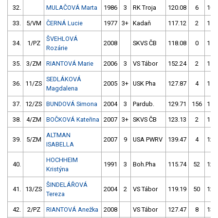
32.
MULAČOVÁ Marta
1986
3
RK Troja
120.08
6
109
33.
5/VM
ČERNÁ Lucie
1977
3+
Kadaň
117.12
2
111
ŠVEHLOVÁ
34.
1/PZ
2008
SKVS ČB
118.08
0
119
Rozárie
35.
3/ZM
RIANTOVÁ Marie
2006
3
VS Tábor
152.24
2
115
SEDLÁKOVÁ
36.
11/ZS
2005
3+
USK Pha
127.87
4
119
Magdalena
37.
12/ZS
BUNDOVÁ Simona
2004
3
Pardub.
129.71
156
115
38.
4/ZM
BOČKOVÁ Kateřina
2007
3+
SKVS ČB
123.13
2
119
ALTMAN
39.
5/ZM
2007
9
USA PWRV
139.47
4
123
ISABELLA
HOCHHEIM
40.
1991
3
Boh.Pha
115.74
52
123
Kristýna
ŠINDELÁŘOVÁ
41.
13/ZS
2004
2
VS Tábor
119.19
50
125
Tereza
42.
2/PZ
RIANTOVÁ Anežka
2008
VS Tábor
127.47
8
130