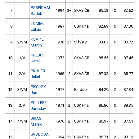
POSPÍCHAL
7.
1994
3+
SKVS ČB
85.53
0
82.62
Radek
TOMEK
8.
1987
USK Pha
82.89
0
87.30
Lukáš
KVAPIL
9.
2/VM
1976
2+
Sláv.KV
83.67
0
83.72
Martin
KREJČÍ
10.
1/V
1972
SKVS ČB
85.55
0
87.45
Karel
PRÜHER
11.
2/V
1968
2
SKVS ČB
87.32
2
85.77
Jakub
PISCHEK
12.
3/VM
1977
Pardub.
84.29
2
87.34
Jan
POLLERT
13.
3/V
1971
2
USK Pha
86.86
0
88.35
Jaroslav
JIRAS
14.
4/VM
1976
2
USK Pha
86.97
0
87.51
Marek
SVOBODA
15.
1994
2+
USK Pha
85.71
2
90.12