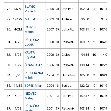
SLAVÍK
78.
13/ZS
2005
3+
USK Pha
102.83
4
101.45
Vojtěch
79.
14/DM
MÍL Jakub
2003
3+
Trutnov
95.50
8
93.70
PANZER
80.
4/ZM
2007
3+
Loko Plz
103.91
0
107.66
Martin
PŠENIČKA
81.
4/VS
1960
3+
Rakovník
103.97
2
104.00
Luděk
KRUŤA
82.
5/DS
2000
3+
Č.Lípa
94.35
10
4.00
Kryštof
83.
15/V
ŠRÁMEK Jiří
1966
3+
Rakovník
113.14
2
106.21
PROCHÁZKA
84.
5/VS
1954
2
Hubertus
105.80
2
109.32
Miloš
85.
14/ZS
SOPEK Milan
2004
3
Sušice
122.02
0
101.91
NEDVĚD
86.
6/DS
2001
3
Boh.Pha
107.37
2
102.63
Matěj
PŠENIČKA
87.
7/DS
2001
3+
Rakovník
103.84
6
107.93
Václav