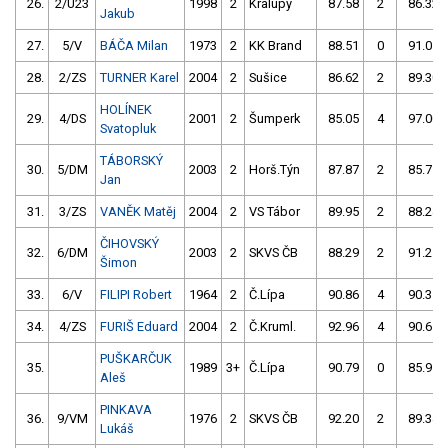
26.
2/U23
1998
2
Kralupy
87.58
2
86.32
Jakub
27.
5/V
BÁČA Milan
1973
2
KK Brand
88.51
0
91.05
28.
2/ZS
TURNER Karel
2004
2
Sušice
86.62
2
89.30
HOLÍNEK
29.
4/DS
2001
2
Šumperk
85.05
4
97.00
Svatopluk
TÁBORSKÝ
30.
5/DM
2003
2
Horš.Týn
87.87
2
85.71
Jan
31.
3/ZS
VANĚK Matěj
2004
2
VS Tábor
89.95
2
88.24
ČIHOVSKÝ
32.
6/DM
2003
2
SKVS ČB
88.29
2
91.21
Šimon
33.
6/V
FILIPI Robert
1964
2
Č.Lípa
90.86
4
90.35
34.
4/ZS
FURIŠ Eduard
2004
2
Č.Kruml.
92.96
4
90.61
PUŠKARČUK
35.
1989
3+
Č.Lípa
90.79
0
85.91
Aleš
PINKAVA
36.
9/VM
1976
2
SKVS ČB
92.20
2
89.34
Lukáš