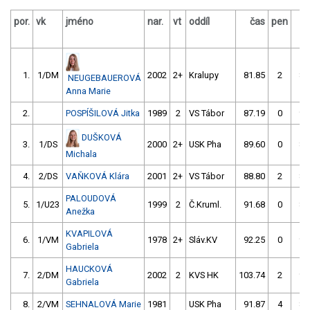
por.
vk
jméno
nar.
vt
oddíl
čas
pen
1.
1/DM
2002
2+
Kralupy
81.85
2
84
NEUGEBAUEROVÁ
Anna Marie
2.
POSPÍŠILOVÁ Jitka
1989
2
VS Tábor
87.19
0
92
DUŠKOVÁ
3.
1/DS
2000
2+
USK Pha
89.60
0
83
Michala
4.
2/DS
VAŇKOVÁ Klára
2001
2+
VS Tábor
88.80
2
88
PALOUDOVÁ
5.
1/U23
1999
2
Č.Kruml.
91.68
0
88
Anežka
KVAPILOVÁ
6.
1/VM
1978
2+
Sláv.KV
92.25
0
93
Gabriela
HAUCKOVÁ
7.
2/DM
2002
2
KVS HK
103.74
2
92
Gabriela
8.
2/VM
SEHNALOVÁ Marie
1981
USK Pha
91.87
4
89