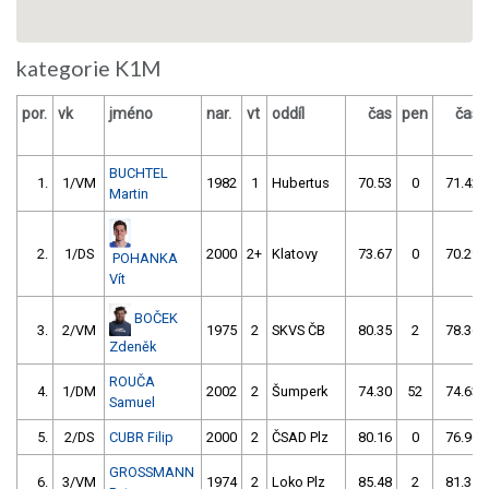
kategorie K1M
por.
vk
jméno
nar.
vt
oddíl
čas
pen
čas
BUCHTEL
1.
1/VM
1982
1
Hubertus
70.53
0
71.42
Martin
2.
1/DS
2000
2+
Klatovy
73.67
0
70.29
POHANKA
Vít
BOČEK
3.
2/VM
1975
2
SKVS ČB
80.35
2
78.36
Zdeněk
ROUČA
4.
1/DM
2002
2
Šumperk
74.30
52
74.63
Samuel
5.
2/DS
CUBR Filip
2000
2
ČSAD Plz
80.16
0
76.90
GROSSMANN
6.
3/VM
1974
2
Loko Plz
85.48
2
81.35