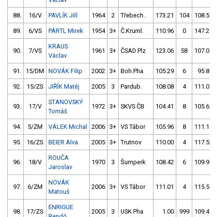
88.
16/V
PAVLÍK Jiří
1964
2
Třebech.
173.21
104
108.54
89.
6/VS
PÁRTL Mirek
1954
3+
Č.Kruml.
110.96
0
147.21
KRAUS
90.
7/VS
1961
3+
ČSAD Plz
123.06
58
107.01
Václav
91.
15/DM
NOVÁK Filip
2002
3+
Boh.Pha
105.29
6
95.89
92.
15/ZS
JIŘÍK Matěj
2005
3
Pardub.
108.08
4
111.01
STANOVSKÝ
93.
17/V
1972
3+
SKVS ČB
104.41
8
105.62
Tomáš
94.
5/ZM
VÁLEK Michal
2006
3+
VS Tábor
105.96
8
111.18
95.
16/ZS
BEIER Alva
2005
3+
Trutnov
110.00
4
117.52
ROUČA
96.
18/V
1970
3
Šumperk
108.42
6
109.99
Jaroslav
NOVÁK
97.
6/ZM
2006
3+
VS Tábor
111.01
4
115.56
Matouš
ENRIGUE
98.
17/ZS
2005
3
USK Pha
1.00
999
109.46
Rendó