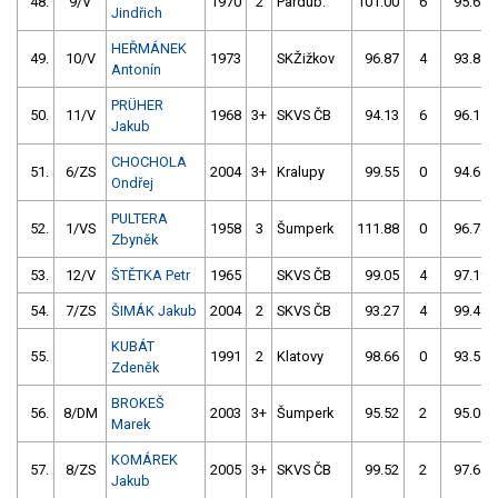
48.
9/V
1970
2
Pardub.
101.00
6
95.68
Jindřich
HEŘMÁNEK
49.
10/V
1973
SKŽižkov
96.87
4
93.84
Antonín
PRÜHER
50.
11/V
1968
3+
SKVS ČB
94.13
6
96.15
Jakub
CHOCHOLA
51.
6/ZS
2004
3+
Kralupy
99.55
0
94.69
Ondřej
PULTERA
52.
1/VS
1958
3
Šumperk
111.88
0
96.74
Zbyněk
53.
12/V
ŠTĚTKA Petr
1965
SKVS ČB
99.05
4
97.19
54.
7/ZS
ŠIMÁK Jakub
2004
2
SKVS ČB
93.27
4
99.49
KUBÁT
55.
1991
2
Klatovy
98.66
0
93.51
Zdeněk
BROKEŠ
56.
8/DM
2003
3+
Šumperk
95.52
2
95.06
Marek
KOMÁREK
57.
8/ZS
2005
3+
SKVS ČB
99.52
2
97.64
Jakub