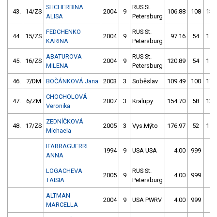
SHCHERBINA
RUS St.
43.
14/ZS
2004
9
106.88
108
133
ALISA
Petersburg
FEDCHENKO
RUS St.
44.
15/ZS
2004
9
97.16
54
116
KARINA
Petersburg
ABATUROVA
RUS St.
45.
16/ZS
2004
9
120.89
54
117
MILENA
Petersburg
46.
7/DM
BOČÁNKOVÁ Jana
2003
3
Soběslav
109.49
100
172
CHOCHOLOVÁ
47.
6/ZM
2007
3
Kralupy
154.70
58
124
Veronika
ZEDNÍČKOVÁ
48.
17/ZS
2005
3
Vys.Mýto
176.97
52
113
Michaela
IFARRAGUERRI
1994
9
USA USA
4.00
999
4
ANNA
LOGACHEVA
RUS St.
2005
9
4.00
999
4
TAISIA
Petersburg
ALTMAN
2004
9
USA PWRV
4.00
999
4
MARCELLA