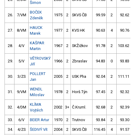
Šimon
BOČEK
26.
7/VM
1975
2
SKVS ČB
99.59
2
92.62
Zdeněk
HAUCK
27.
8/VM
1977
2
KVS HK
90.63
4
90.76
Marek
KAŠPAR
28.
4/V
1967
2
SKŽižkov
91.78
2
103.62
Martin
VĚTROVSKÝ
29.
5/V
1966
2
Zbraslav
94.83
0
93.83
Jiří
POLLERT
30.
3/ZS
2005
2
USK Pha
92.04
2
111.11
1
Jan
WENDL
31.
9/VM
1978
2
Horš.Týn
97.45
2
92.32
Miloslav
KLÍMA
32.
4/DM
2002
3+
Č.Kruml.
92.68
2
92.39
Vojtěch
33.
6/V
BEIER Artur
1970
2
Trutnov
93.84
2
93.30
34.
4/ZS
ŠEDIVÝ Vít
2004
2
SKVS ČB
116.45
4
91.57