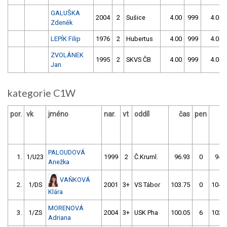
GALUŠKA
2004
2
Sušice
4.00
999
4.00
Zdeněk
LEPÍK Filip
1976
2
Hubertus
4.00
999
4.00
ZVOLÁNEK
1995
2
SKVS ČB
4.00
999
4.00
Jan
kategorie C1W
por.
vk
jméno
nar.
vt
oddíl
čas
pen
ča
PALOUDOVÁ
1.
1/U23
1999
2
Č.Kruml.
96.93
0
94.
Anežka
VAŇKOVÁ
2.
1/DS
2001
3+
VS Tábor
103.75
0
104.
Klára
MORENOVÁ
3.
1/ZS
2004
3+
USK Pha
100.05
6
102.
Adriana