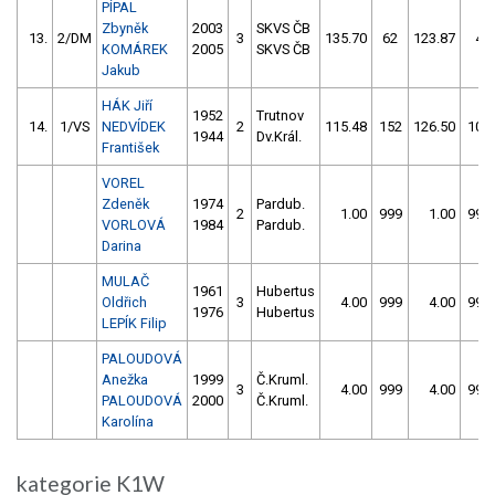
PÍPAL
Zbyněk
2003
SKVS ČB
13.
2/DM
3
135.70
62
123.87
4
KOMÁREK
2005
SKVS ČB
Jakub
HÁK Jiří
1952
Trutnov
14.
1/VS
NEDVÍDEK
2
115.48
152
126.50
106
1944
Dv.Král.
František
VOREL
Zdeněk
1974
Pardub.
2
1.00
999
1.00
999
VORLOVÁ
1984
Pardub.
Darina
MULAČ
1961
Hubertus
Oldřich
3
4.00
999
4.00
999
1976
Hubertus
LEPÍK Filip
PALOUDOVÁ
Anežka
1999
Č.Kruml.
3
4.00
999
4.00
999
PALOUDOVÁ
2000
Č.Kruml.
Karolína
kategorie K1W