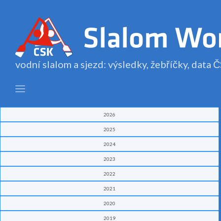
vodní slalom a sjezd: výsledky, žebříčky, data
2026
2025
2024
2023
2022
2021
2020
2019