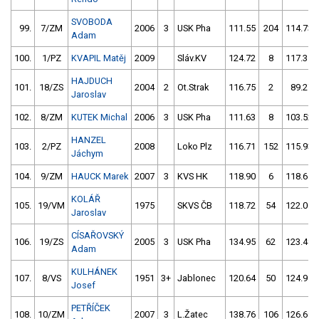
SVOBODA
99.
7/ZM
2006
3
USK Pha
111.55
204
114.73
Adam
100.
1/PZ
KVAPIL Matěj
2009
Sláv.KV
124.72
8
117.35
HAJDUCH
101.
18/ZS
2004
2
Ot.Strak
116.75
2
89.27
Jaroslav
102.
8/ZM
KUTEK Michal
2006
3
USK Pha
111.63
8
103.52
HANZEL
103.
2/PZ
2008
Loko Plz
116.71
152
115.93
Jáchym
104.
9/ZM
HAUCK Marek
2007
3
KVS HK
118.90
6
118.64
KOLÁŘ
105.
19/VM
1975
SKVS ČB
118.72
54
122.00
Jaroslav
CÍSAŘOVSKÝ
106.
19/ZS
2005
3
USK Pha
134.95
62
123.48
Adam
KULHÁNEK
107.
8/VS
1951
3+
Jablonec
120.64
50
124.98
Josef
PETŘÍČEK
108.
10/ZM
2007
3
L.Žatec
138.76
106
126.69