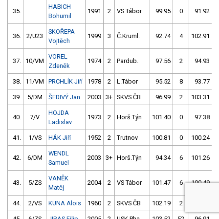
HABICH
35.
1991
2
VS Tábor
99.95
0
91.92
Bohumil
SKOŘEPA
36.
2/U23
1999
3
Č.Kruml.
92.74
4
102.91
Vojtěch
VOREL
37.
10/VM
1974
2
Pardub.
97.56
2
94.93
Zdeněk
38.
11/VM
PRCHLÍK Jiří
1978
2
L.Tábor
95.52
8
93.77
39.
5/DM
ŠEDIVÝ Jan
2003
3+
SKVS ČB
96.99
2
103.31
HOJDA
40.
7/V
1973
2
Horš.Týn
101.40
0
97.38
Ladislav
41.
1/VS
HÁK Jiří
1952
2
Trutnov
100.81
0
100.24
WENDL
42.
6/DM
2003
3+
Horš.Týn
94.34
6
101.26
Samuel
VANĚK
43.
5/ZS
2004
2
VS Tábor
101.47
6
100.49
Matěj
44.
2/VS
KUNA Alois
1960
2
SKVS ČB
102.19
2
98.82
45.
6/ZS
JIRAS Filip
2005
2
USK Pha
103.52
52
96.91