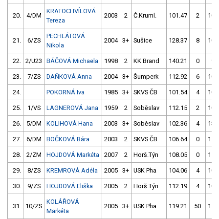
KRATOCHVÍLOVÁ
20.
4/DM
2003
2
Č.Kruml.
101.47
2
106
Tereza
PECHLÁTOVÁ
21.
6/ZS
2004
3+
Sušice
128.37
8
103
Nikola
22.
2/U23
BÁČOVÁ Michaela
1998
2
KK Brand
140.21
0
99
23.
7/ZS
DAŇKOVÁ Anna
2004
3+
Šumperk
112.92
6
101
24.
POKORNÁ Iva
1985
3+
SKVS ČB
101.54
4
102
25.
1/VS
LAGNEROVÁ Jana
1959
2
Soběslav
112.15
2
104
26.
5/DM
KOLIHOVÁ Hana
2003
3+
Soběslav
102.36
4
138
27.
6/DM
BOČKOVÁ Bára
2003
2
SKVS ČB
106.64
0
110
28.
2/ZM
HOJDOVÁ Markéta
2007
2
Horš.Týn
108.05
0
111
29.
8/ZS
KREMROVÁ Adéla
2005
3+
USK Pha
104.06
4
104
30.
9/ZS
HOJDOVÁ Eliška
2005
2
Horš.Týn
112.19
4
100
KOLÁŘOVÁ
31.
10/ZS
2005
3+
USK Pha
119.21
50
113
Markéta