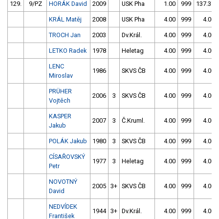
129.
9/PZ
HORÁK David
2009
USK Pha
1.00
999
137.37
KRÁL Matěj
2008
USK Pha
4.00
999
4.00
TROCH Jan
2003
Dv.Král.
4.00
999
4.00
LETKO Radek
1978
Heletag
4.00
999
4.00
LENC
1986
SKVS ČB
4.00
999
4.00
Miroslav
PRÜHER
2006
3
SKVS ČB
4.00
999
4.00
Vojtěch
KASPER
2007
3
Č.Kruml.
4.00
999
4.00
Jakub
POLÁK Jakub
1980
3
SKVS ČB
4.00
999
4.00
CÍSAŘOVSKÝ
1977
3
Heletag
4.00
999
4.00
Petr
NOVOTNÝ
2005
3+
SKVS ČB
4.00
999
4.00
David
NEDVÍDEK
1944
3+
Dv.Král.
4.00
999
4.00
František