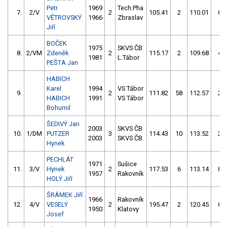
Petr
1969
Tech.Pha
7.
2/V
2
105.41
2
110.01
6
VĚTROVSKÝ
1966
Zbraslav
Jiří
BOČEK
1975
SKVS ČB
8.
2/VM
Zdeněk
2
115.17
2
109.68
4
1981
L.Tábor
PEŠTA Jan
HABICH
Karel
1994
VS Tábor
9.
2
111.82
58
112.57
2
HABICH
1991
VS Tábor
Bohumil
ŠEDIVÝ Jan
2003
SKVS ČB
10.
1/DM
PUTZER
3
114.43
10
113.52
2
2003
SKVS ČB
Hynek
PECHLÁT
1971
Sušice
11.
3/V
Hynek
2
117.53
6
113.14
8
1957
Rakovník
HOLÝ Jiří
ŠRÁMEK Jiří
1966
Rakovník
12.
4/V
VESELÝ
2
195.47
2
120.45
6
1950
Klatovy
Josef