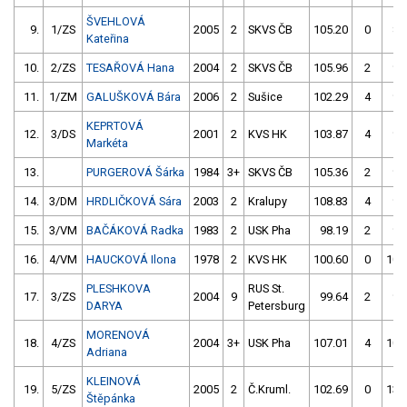
ŠVEHLOVÁ
9.
1/ZS
2005
2
SKVS ČB
105.20
0
89
Kateřina
10.
2/ZS
TESAŘOVÁ Hana
2004
2
SKVS ČB
105.96
2
92
11.
1/ZM
GALUŠKOVÁ Bára
2006
2
Sušice
102.29
4
93
KEPRTOVÁ
12.
3/DS
2001
2
KVS HK
103.87
4
96
Markéta
13.
PURGEROVÁ Šárka
1984
3+
SKVS ČB
105.36
2
95
14.
3/DM
HRDLIČKOVÁ Sára
2003
2
Kralupy
108.83
4
96
15.
3/VM
BAČÁKOVÁ Radka
1983
2
USK Pha
98.19
2
98
16.
4/VM
HAUCKOVÁ Ilona
1978
2
KVS HK
100.60
0
100
PLESHKOVA
RUS St.
17.
3/ZS
2004
9
99.64
2
96
DARYA
Petersburg
MORENOVÁ
18.
4/ZS
2004
3+
USK Pha
107.01
4
101
Adriana
KLEINOVÁ
19.
5/ZS
2005
2
Č.Kruml.
102.69
0
138
Štěpánka