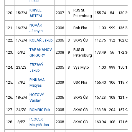
Lukáš
KRIVEL
RUS St.
120.
15/ZM
2007
9
155.74
54
130.29
ARTEM
Petersburg
NOVÁK
121.
16/ZM
2006
Boh.Pha
1.00
999
136.24
Jáchym
122.
17/ZM
KOLÁŘ Jakub
2006
3
SKVS ČB
112.75
152
162.02
TARAKANOV
RUS St.
123.
6/PZ
2008
9
173.49
56
172.30
GRIGORY
Petersburg
ZRZAVÝ
124.
23/ZS
2005
3
Vys.Mýto
1.00
999
150.15
Jakub
PINKAVA
125.
7/PZ
2009
USK Pha
156.40
106
119.73
Matyáš
HOTOVÝ
126.
18/ZM
2006
SKVS ČB
157.23
108
121.70
Václav
127.
24/ZS
BOMBIC Erik
2005
SKVS ČB
133.38
204
157.93
PLOCEK
128.
8/PZ
2008
SKVS ČB
160.94
108
171.60
Matyáš Jan