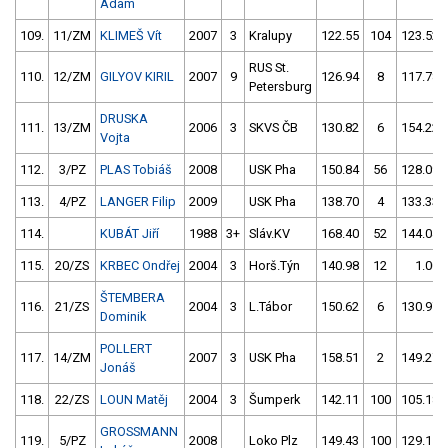
Adam
109.
11/ZM
KLIMEŠ Vít
2007
3
Kralupy
122.55
104
123.52
RUS St.
110.
12/ZM
GILYOV KIRIL
2007
9
126.94
8
117.78
Petersburg
DRUSKA
111.
13/ZM
2006
3
SKVS ČB
130.82
6
154.22
Vojta
112.
3/PZ
PLAS Tobiáš
2008
USK Pha
150.84
56
128.09
113.
4/PZ
LANGER Filip
2009
USK Pha
138.70
4
133.33
114.
KUBÁT Jiří
1988
3+
Sláv.KV
168.40
52
144.04
115.
20/ZS
KRBEC Ondřej
2004
3
Horš.Týn
140.98
12
1.00
ŠTEMBERA
116.
21/ZS
2004
3
L.Tábor
150.62
6
130.97
Dominik
POLLERT
117.
14/ZM
2007
3
USK Pha
158.51
2
149.27
Jonáš
118.
22/ZS
LOUN Matěj
2004
3
Šumperk
142.11
100
105.18
GROSSMANN
119.
5/PZ
2008
Loko Plz
149.43
100
129.15