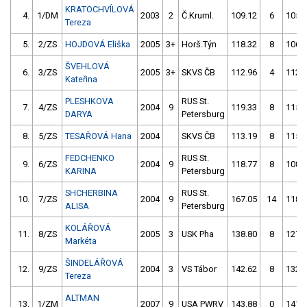
KRATOCHVÍLOVÁ
4.
1/DM
2003
2
Č.Kruml.
109.12
6
105.
Tereza
5.
2/ZS
HOJDOVÁ Eliška
2005
3+
Horš.Týn
118.32
8
106.
ŠVEHLOVÁ
6.
3/ZS
2005
3+
SKVS ČB
112.96
4
112.
Kateřina
PLESHKOVA
RUS St.
7.
4/ZS
2004
9
119.33
8
115.
DARYA
Petersburg
8.
5/ZS
TESAŘOVÁ Hana
2004
SKVS ČB
113.19
8
115.
FEDCHENKO
RUS St.
9.
6/ZS
2004
9
118.77
8
108.
KARINA
Petersburg
SHCHERBINA
RUS St.
10.
7/ZS
2004
9
167.05
14
118.
ALISA
Petersburg
KOLÁŘOVÁ
11.
8/ZS
2005
3
USK Pha
138.80
8
127.
Markéta
ŠINDELÁŘOVÁ
12.
9/ZS
2004
3
VS Tábor
142.62
8
132.
Tereza
ALTMAN
13.
1/ZM
2007
9
USA PWRV
143.88
0
141.