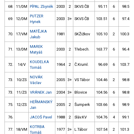
68.
11/DM
PÍPAL Zbyněk
2003
2
SKVS ČB
95.11
6
98.51
PUTZER
69.
12/DM
2003
3+
SKVS ČB
103.51
6
97.42
Hynek
MATĚJKA
70.
17/VM
1981
SKŽižkov
105.10
2
100.33
Jakub
MAREK
71.
13/DM
2003
2
Třebech.
163.77
6
96.48
Matyáš
KOUDELKA
72.
14/V
1964
2
Č.Kruml.
96.69
6
103.73
Tomáš
NOVÁK
73.
10/ZS
2005
3+
VS Tábor
104.46
2
98.83
Václav
73.
11/ZS
VRÁNEK Jan
2004
3+
Blovice
104.56
6
98.83
HEŘMANSKÝ
75.
12/ZS
2005
2
Šumperk
103.66
6
98.91
Jan
76.
JACOŠ Pavel
1988
2
Sláv.KV
104.76
4
99.11
KOTRBA
77.
18/VM
1977
3+
L.Tábor
107.54
2
101.34
Tomáš