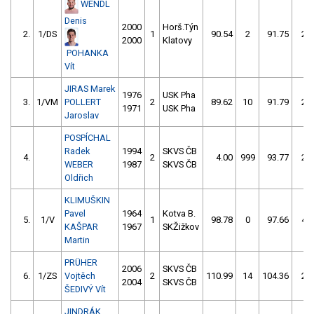
WENDL
Denis
2000
Horš.Týn
2.
1/DS
1
90.54
2
91.75
2
2000
Klatovy
POHANKA
Vít
JIRAS Marek
1976
USK Pha
3.
1/VM
POLLERT
2
89.62
10
91.79
2
1971
USK Pha
Jaroslav
POSPÍCHAL
Radek
1994
SKVS ČB
4.
2
4.00
999
93.77
2
WEBER
1987
SKVS ČB
Oldřich
KLIMUŠKIN
Pavel
1964
Kotva B.
5.
1/V
1
98.78
0
97.66
4
KAŠPAR
1967
SKŽižkov
Martin
PRÜHER
2006
SKVS ČB
6.
1/ZS
Vojtěch
2
110.99
14
104.36
2
2004
SKVS ČB
ŠEDIVÝ Vít
JINDRÁK