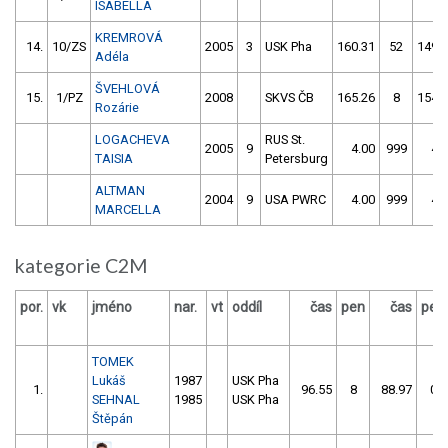
ISABELLA
KREMROVÁ
14.
10/ZS
2005
3
USK Pha
160.31
52
149.
Adéla
ŠVEHLOVÁ
15.
1/PZ
2008
SKVS ČB
165.26
8
154.
Rozárie
LOGACHEVA
RUS St.
2005
9
4.00
999
4.
TAISIA
Petersburg
ALTMAN
2004
9
USA PWRC
4.00
999
4.
MARCELLA
kategorie C2M
por.
vk
jméno
nar.
vt
oddíl
čas
pen
čas
pen
TOMEK
Lukáš
1987
USK Pha
1.
96.55
8
88.97
0
SEHNAL
1985
USK Pha
Štěpán