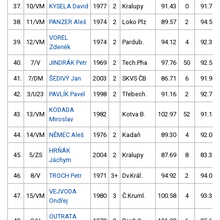
37.
10/VM
KYSELA David
1977
2
Kralupy
91.43
0
91.79
38.
11/VM
PANZER Aleš
1974
2
Loko Plz
89.57
2
94.58
VOREL
39.
12/VM
1974
2
Pardub.
94.12
4
92.31
Zdeněk
40.
7/V
JINDRÁK Petr
1969
2
Tech.Pha
97.76
50
92.58
41.
7/DM
ŠEDIVÝ Jan
2003
2
SKVS ČB
86.71
6
91.96
42.
3/U23
PAVLÍK Pavel
1998
2
Třebech.
91.16
2
92.74
KODADA
43.
13/VM
1982
Kotva B.
102.97
52
91.17
Miroslav
44.
14/VM
NĚMEC Aleš
1976
2
Kadaň
89.30
4
92.08
HRŇÁK
45.
5/ZS
2004
2
Kralupy
87.69
8
83.37
Jáchym
46.
8/V
TROCH Petr
1971
3+
Dv.Král.
94.92
2
94.06
VEJVODA
47.
15/VM
1980
3
Č.Kruml.
100.58
4
93.39
Ondřej
OUTRATA