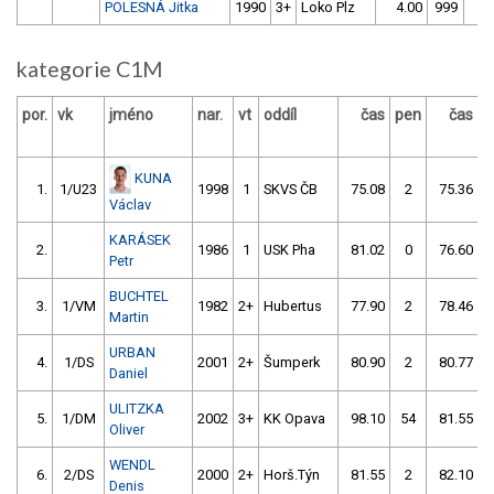
POLESNÁ Jitka
1990
3+
Loko Plz
4.00
999
4
kategorie C1M
por.
vk
jméno
nar.
vt
oddíl
čas
pen
čas
p
KUNA
1.
1/U23
1998
1
SKVS ČB
75.08
2
75.36
Václav
KARÁSEK
2.
1986
1
USK Pha
81.02
0
76.60
Petr
BUCHTEL
3.
1/VM
1982
2+
Hubertus
77.90
2
78.46
Martin
URBAN
4.
1/DS
2001
2+
Šumperk
80.90
2
80.77
Daniel
ULITZKA
5.
1/DM
2002
3+
KK Opava
98.10
54
81.55
Oliver
WENDL
6.
2/DS
2000
2+
Horš.Týn
81.55
2
82.10
Denis