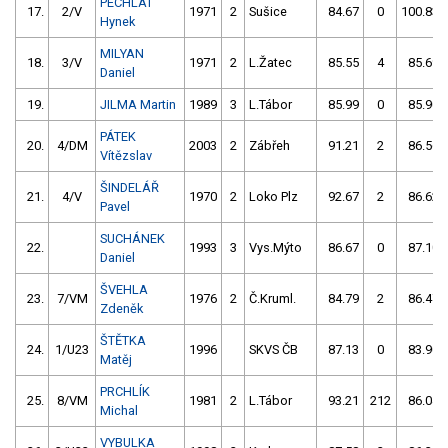
PECHLÁT
17.
2/V
1971
2
Sušice
84.67
0
100.83
Hynek
MILYAN
18.
3/V
1971
2
L.Žatec
85.55
4
85.69
Daniel
19.
JILMA Martin
1989
3
L.Tábor
85.99
0
85.90
PÁTEK
20.
4/DM
2003
2
Zábřeh
91.21
2
86.56
Vítězslav
ŠINDELÁŘ
21.
4/V
1970
2
Loko Plz
92.67
2
86.62
Pavel
SUCHÁNEK
22.
1993
3
Vys.Mýto
86.67
0
87.10
Daniel
ŠVEHLA
23.
7/VM
1976
2
Č.Kruml.
84.79
2
86.47
Zdeněk
ŠTĚTKA
24.
1/U23
1996
SKVS ČB
87.13
0
83.90
Matěj
PRCHLÍK
25.
8/VM
1981
2
L.Tábor
93.21
212
86.04
Michal
VYBULKA