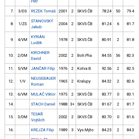
Petr
7.
3/DS
REZEK Tomáš
2001
2
SKVS ČB
78.24
50
79.40
STANOVSKÝ
8.
1/ZS
2004
2
SKVS ČB
81.24
6
81.72
Jakub
KYRIÁN
9.
4/VM
1978
2
SKVS ČB
80.91
2
81.85
Luděk
KIRCHNER
10.
2/DM
2002
2
Boh.Pha
84.55
56
82.34
David
11.
5/VM
JANČAR Filip
1976
2
Kotva B.
92.56
2
82.54
NEUGEBAUER
12.
1/V
1965
2
Kralupy
84.32
2
82.60
Roman
13.
6/VM
MULAČ Viktor
1975
2
SKVS ČB
83.77
0
83.11
14.
STACH Daniel
1988
3+
SKVS ČB
81.67
2
81.70
TESAŘ
15.
3/DM
2002
2
SKVS ČB
83.70
0
81.64
Vojtěch
16.
KREJZA Filip
1989
3
Vys.Mýto
84.25
2
84.37