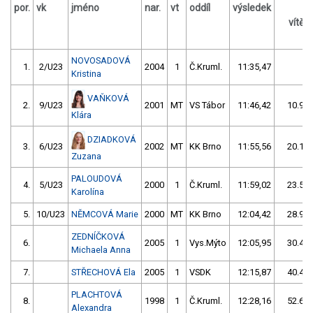
por.
vk
jméno
nar.
vt
oddíl
výsledek
vítě
s 
NOVOSADOVÁ
1.
2/U23
2004
1
Č.Kruml.
11:35,47
Kristina
VAŇKOVÁ
2.
9/U23
2001
MT
VS Tábor
11:46,42
10.95/
Klára
DZIADKOVÁ
3.
6/U23
2002
MT
KK Brno
11:55,56
20.10/
Zuzana
PALOUDOVÁ
4.
5/U23
2000
1
Č.Kruml.
11:59,02
23.55/
Karolína
5.
10/U23
NĚMCOVÁ Marie
2000
MT
KK Brno
12:04,42
28.95/
ZEDNÍČKOVÁ
6.
2005
1
Vys.Mýto
12:05,95
30.48/
Michaela Anna
7.
STŘECHOVÁ Ela
2005
1
VSDK
12:15,87
40.40/
PLACHTOVÁ
8.
1998
1
Č.Kruml.
12:28,16
52.69/
Alexandra