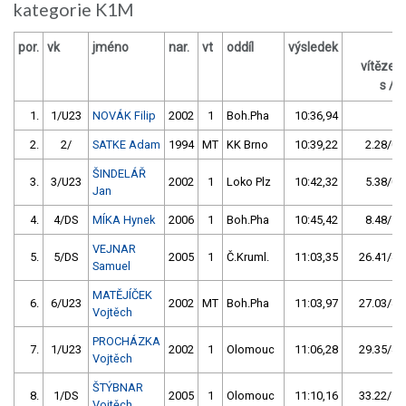
kategorie K1M
por.
vk
jméno
nar.
vt
oddíl
výsledek
z
vítěze
s / 
1.
1/U23
NOVÁK Filip
2002
1
Boh.Pha
10:36,94
2.
2/
SATKE Adam
1994
MT
KK Brno
10:39,22
2.28/0,
ŠINDELÁŘ
3.
3/U23
2002
1
Loko Plz
10:42,32
5.38/0,
Jan
4.
4/DS
MÍKA Hynek
2006
1
Boh.Pha
10:45,42
8.48/1,
VEJNAR
5.
5/DS
2005
1
Č.Kruml.
11:03,35
26.41/4,
Samuel
MATĚJÍČEK
6.
6/U23
2002
MT
Boh.Pha
11:03,97
27.03/4,
Vojtěch
PROCHÁZKA
7.
1/U23
2002
1
Olomouc
11:06,28
29.35/4,
Vojtěch
ŠTÝBNAR
8.
1/DS
2005
1
Olomouc
11:10,16
33.22/5,
Vojtěch