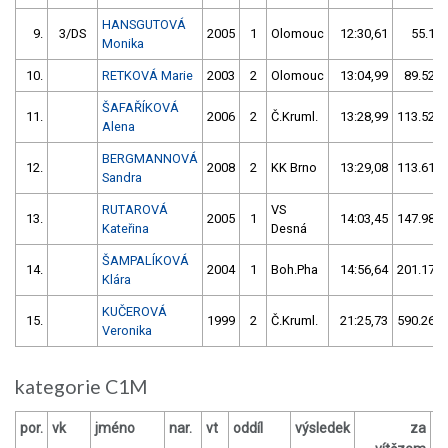
HANSGUTOVÁ
9.
3/DS
2005
1
Olomouc
12:30,61
55.14/
Monika
10.
RETKOVÁ Marie
2003
2
Olomouc
13:04,99
89.52/1
ŠAFAŘÍKOVÁ
11.
2006
2
Č.Kruml.
13:28,99
113.52/1
Alena
BERGMANNOVÁ
12.
2008
2
KK Brno
13:29,08
113.61/1
Sandra
RUTAROVÁ
VS
13.
2005
1
14:03,45
147.98/2
Kateřina
Desná
ŠAMPALÍKOVÁ
14.
2004
1
Boh.Pha
14:56,64
201.17/2
Klára
KUČEROVÁ
15.
1999
2
Č.Kruml.
21:25,73
590.26/8
Veronika
kategorie C1M
por.
vk
jméno
nar.
vt
oddíl
výsledek
za