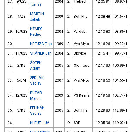
27.
9/U23
2004
2
Třebech.
12:05,91
88.97/14,
Tomáš
MARTIN
28.
1/ZS
2009
2
Boh.Pha
12:08,48
91.54/14,
Jakub
NĚMEC
29.
10/U23
2004
2
Pardub.
12:10,80
93.86/14,
Radek
30.
KREJZA Filip
1989
2
Vys.Mýto
12:16,26
99.32/15,
31.
11/U23
VRÁNEK Jan
2004
2
Blovice
12:16,41
99.47/15,
ŠOTEK
32.
2/DS
2005
2
Olomouc
12:17,83
100.89/15,
Adam
SEDLÁK
33.
6/DM
2007
2
Vys.Mýto
12:18,50
101.56/15,
Václav
RUTAR
34.
12/U23
2003
2
VS Desná
12:19,68
102.74/16,
Martin
PELIKÁN
35.
3/DS
2005
2
Boh.Pha
12:29,83
112.89/17,
Václav
36.
KLEUT ILJA
9
SRB
12:35,96
119.02/18,