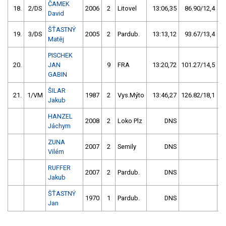
ČAMEK
18.
2/DS
2006
2
Litovel
13:06,35
86.90/12,4
David
ŠŤASTNÝ
19.
3/DS
2005
2
Pardub.
13:13,12
93.67/13,4
Matěj
PISCHEK
20.
JAN
9
FRA
13:20,72
101.27/14,5
GABIN
ŠILAR
21.
1/VM
1987
2
Vys.Mýto
13:46,27
126.82/18,1
Jakub
HANZEL
2008
2
Loko Plz
DNS
Jáchym
ZUNA
2007
2
Semily
DNS
Vilém
RUFFER
2007
2
Pardub.
DNS
Jakub
ŠŤASTNÝ
1970
1
Pardub.
DNS
Jan