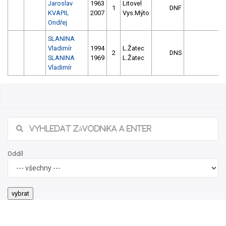
Jaroslav
1963
Litovel
1
DNF
KVAPIL
2007
Vys.Mýto
Ondřej
SLANINA
Vladimír
1994
L.Žatec
2
DNS
SLANINA
1969
L.Žatec
Vladimír
Oddíl