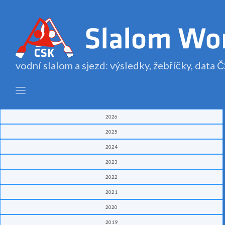
vodní slalom a sjezd: výsledky, žebříčky, data
2026
2025
2024
2023
2022
2021
2020
2019