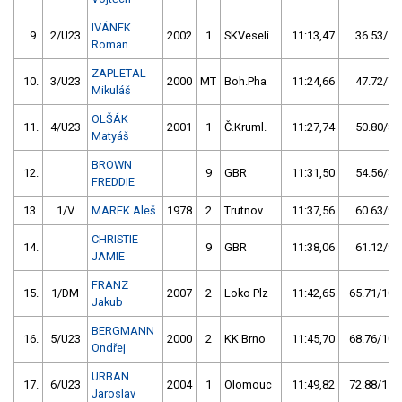
IVÁNEK
9.
2/U23
2002
1
SKVeselí
11:13,47
36.53/5,
Roman
ZAPLETAL
10.
3/U23
2000
MT
Boh.Pha
11:24,66
47.72/7,
Mikuláš
OLŠÁK
11.
4/U23
2001
1
Č.Kruml.
11:27,74
50.80/8,
Matyáš
BROWN
12.
9
GBR
11:31,50
54.56/8,
FREDDIE
13.
1/V
MAREK Aleš
1978
2
Trutnov
11:37,56
60.63/9,
CHRISTIE
14.
9
GBR
11:38,06
61.12/9,
JAMIE
FRANZ
15.
1/DM
2007
2
Loko Plz
11:42,65
65.71/10,
Jakub
BERGMANN
16.
5/U23
2000
2
KK Brno
11:45,70
68.76/10,
Ondřej
URBAN
17.
6/U23
2004
1
Olomouc
11:49,82
72.88/11,
Jaroslav