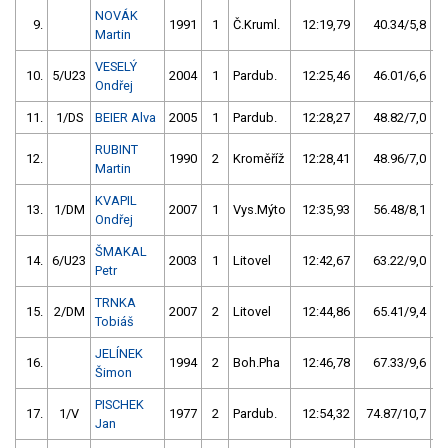
NOVÁK
9.
1991
1
Č.Kruml.
12:19,79
40.34/5,8
Martin
VESELÝ
10.
5/U23
2004
1
Pardub.
12:25,46
46.01/6,6
Ondřej
11.
1/DS
BEIER Alva
2005
1
Pardub.
12:28,27
48.82/7,0
RUBINT
12.
1990
2
Kroměříž
12:28,41
48.96/7,0
Martin
KVAPIL
13.
1/DM
2007
1
Vys.Mýto
12:35,93
56.48/8,1
Ondřej
ŠMAKAL
14.
6/U23
2003
1
Litovel
12:42,67
63.22/9,0
Petr
TRNKA
15.
2/DM
2007
2
Litovel
12:44,86
65.41/9,4
Tobiáš
JELÍNEK
16.
1994
2
Boh.Pha
12:46,78
67.33/9,6
Šimon
PISCHEK
17.
1/V
1977
2
Pardub.
12:54,32
74.87/10,7
Jan