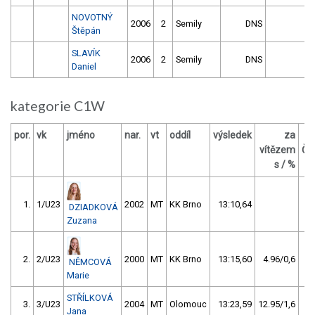
NOVOTNÝ
2006
2
Semily
DNS
Štěpán
SLAVÍK
2006
2
Semily
DNS
Daniel
kategorie C1W
por.
vk
jméno
nar.
vt
oddíl
výsledek
za
vítězem
ČP
s / %
1.
1/U23
2002
MT
KK Brno
13:10,64
DZIADKOVÁ
Zuzana
2.
2/U23
2000
MT
KK Brno
13:15,60
4.96/0,6
NĚMCOVÁ
Marie
STŘÍLKOVÁ
3.
3/U23
2004
MT
Olomouc
13:23,59
12.95/1,6
Jana