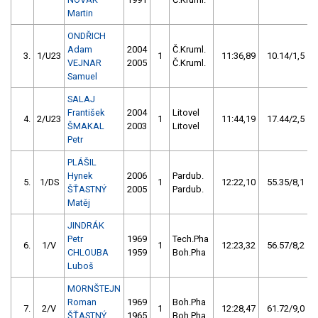
Martin
ONDŘICH
Adam
2004
Č.Kruml.
3.
1/U23
1
11:36,89
10.14/1,5
VEJNAR
2005
Č.Kruml.
Samuel
SALAJ
František
2004
Litovel
4.
2/U23
1
11:44,19
17.44/2,5
ŠMAKAL
2003
Litovel
Petr
PLÁŠIL
Hynek
2006
Pardub.
5.
1/DS
1
12:22,10
55.35/8,1
ŠŤASTNÝ
2005
Pardub.
Matěj
JINDRÁK
Petr
1969
Tech.Pha
6.
1/V
1
12:23,32
56.57/8,2
CHLOUBA
1959
Boh.Pha
Luboš
MORNŠTEJN
Roman
1969
Boh.Pha
7.
2/V
1
12:28,47
61.72/9,0
ŠŤASTNÝ
1965
Boh.Pha