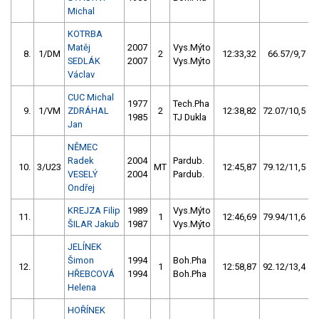
Michal
KOTRBA
Matěj
2007
Vys.Mýto
8.
1/DM
2
12:33,32
66.57/9,7
SEDLÁK
2007
Vys.Mýto
Václav
CUC Michal
1977
Tech.Pha
9.
1/VM
ZDRÁHAL
2
12:38,82
72.07/10,5
1985
TJ Dukla
Jan
NĚMEC
Radek
2004
Pardub.
10.
3/U23
MT
12:45,87
79.12/11,5
VESELÝ
2004
Pardub.
Ondřej
KREJZA Filip
1989
Vys.Mýto
11.
1
12:46,69
79.94/11,6
ŠILAR Jakub
1987
Vys.Mýto
JELÍNEK
Šimon
1994
Boh.Pha
12.
1
12:58,87
92.12/13,4
HŘEBCOVÁ
1994
Boh.Pha
Helena
HOŘÍNEK