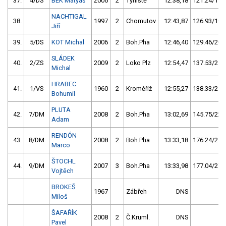
37.
4/DS
BEK Matyáš
2006
2
Týniště
12:38,18
121.24/19,
NACHTIGAL
38.
1997
2
Chomutov
12:43,87
126.93/19,
Jiří
39.
5/DS
KOT Michal
2006
2
Boh.Pha
12:46,40
129.46/20,
SLÁDEK
40.
2/ZS
2009
2
Loko Plz
12:54,47
137.53/21,
Michal
HRABEC
41.
1/VS
1960
2
Kroměříž
12:55,27
138.33/21,
Bohumil
PLUTA
42.
7/DM
2008
2
Boh.Pha
13:02,69
145.75/22,
Adam
RENDÓN
43.
8/DM
2008
2
Boh.Pha
13:33,18
176.24/27,
Marco
ŠTOCHL
44.
9/DM
2007
3
Boh.Pha
13:33,98
177.04/27,
Vojtěch
BROKEŠ
1967
Zábřeh
DNS
Miloš
ŠAFAŘÍK
2008
2
Č.Kruml.
DNS
Pavel