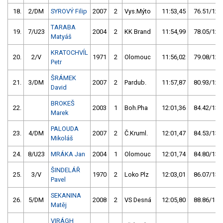
18.
2/DM
SYROVÝ Filip
2007
2
Vys.Mýto
11:53,45
76.51/12,
TARABA
19.
7/U23
2004
2
KK Brand
11:54,99
78.05/12,
Matyáš
KRATOCHVÍL
20.
2/V
1971
2
Olomouc
11:56,02
79.08/12,
Petr
ŠRÁMEK
21.
3/DM
2007
2
Pardub.
11:57,87
80.93/12,
David
BROKEŠ
22.
2003
1
Boh.Pha
12:01,36
84.42/13,
Marek
PALOUDA
23.
4/DM
2007
2
Č.Kruml.
12:01,47
84.53/13,
Mikoláš
24.
8/U23
MRÁKA Jan
2004
1
Olomouc
12:01,74
84.80/13,
ŠINDELÁŘ
25.
3/V
1970
2
Loko Plz
12:03,01
86.07/13,
Pavel
SEKANINA
26.
5/DM
2008
2
VS Desná
12:05,80
88.86/14,
Matěj
VIRÁGH