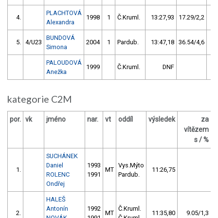
PLACHTOVÁ
4.
1998
1
Č.Kruml.
13:27,93
17.29/2,2
Alexandra
BUNDOVÁ
5.
4/U23
2004
1
Pardub.
13:47,18
36.54/4,6
Simona
PALOUDOVÁ
1999
Č.Kruml.
DNF
Anežka
kategorie C2M
por.
vk
jméno
nar.
vt
oddíl
výsledek
za
vítězem
Č
s / %
SUCHÁNEK
Daniel
1993
Vys.Mýto
1.
MT
11:26,75
ROLENC
1991
Pardub.
Ondřej
HALEŠ
Antonín
1992
Č.Kruml.
2.
MT
11:35,80
9.05/1,3
NOVÁK
1991
Č.Kruml.