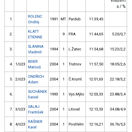
vítězem
Č
s / %
ROLENC
1.
1991
MT
Pardub.
11:39,45
Ondřej
KLATT
2.
9
FRA
11:44,65
5.20/0,7
ETIENNE
SLANINA
3.
1994
1
L.Žatec
11:54,68
15.23/2,2
Vladimír
BEIER
4.
1/U23
2004
1
Trutnov
11:57,50
18.05/2,6
Matouš
ONDŘICH
5.
2/U23
2004
1
Č.Kruml.
12:01,63
22.18/3,2
Adam
SUCHÁNEK
6.
1993
1
Vys.Mýto
12:03,33
23.88/3,4
Daniel
SALAJ
7.
3/U23
2004
1
Litovel
12:13,53
34.08/4,9
František
RAŠNER
8.
4/U23
2004
1
Postřelm
12:16,21
36.76/5,3
Karel