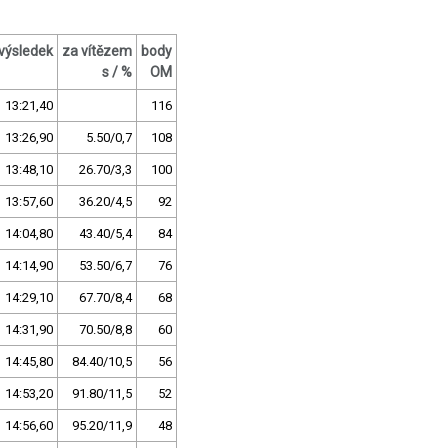
výsledek
za vítězem
body
s / %
OM
13:21,40
116
13:26,90
5.50/0,7
108
13:48,10
26.70/3,3
100
13:57,60
36.20/4,5
92
14:04,80
43.40/5,4
84
14:14,90
53.50/6,7
76
14:29,10
67.70/8,4
68
14:31,90
70.50/8,8
60
14:45,80
84.40/10,5
56
14:53,20
91.80/11,5
52
14:56,60
95.20/11,9
48