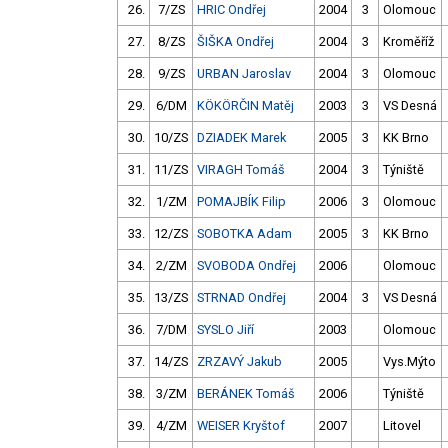
26.
7/ZS
HRIC Ondřej
2004
3
Olomouc
27.
8/ZS
ŠIŠKA Ondřej
2004
3
Kroměříž
28.
9/ZS
URBAN Jaroslav
2004
3
Olomouc
29.
6/DM
KÖKÖRČIN Matěj
2003
3
VS Desná
30.
10/ZS
DZIADEK Marek
2005
3
KK Brno
31.
11/ZS
VIRAGH Tomáš
2004
3
Týniště
32.
1/ZM
POMAJBÍK Filip
2006
3
Olomouc
33.
12/ZS
SOBOTKA Adam
2005
3
KK Brno
34.
2/ZM
SVOBODA Ondřej
2006
Olomouc
35.
13/ZS
STRNAD Ondřej
2004
3
VS Desná
36.
7/DM
SYSLO Jiří
2003
Olomouc
37.
14/ZS
ZRZAVÝ Jakub
2005
Vys.Mýto
38.
3/ZM
BERÁNEK Tomáš
2006
Týniště
39.
4/ZM
WEISER Kryštof
2007
Litovel