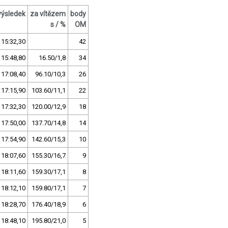
výsledek
za vítězem
body
s / %
OM
15:32,30
42
15:48,80
16.50/1,8
34
17:08,40
96.10/10,3
26
17:15,90
103.60/11,1
22
17:32,30
120.00/12,9
18
17:50,00
137.70/14,8
14
17:54,90
142.60/15,3
10
18:07,60
155.30/16,7
9
18:11,60
159.30/17,1
8
18:12,10
159.80/17,1
7
18:28,70
176.40/18,9
6
18:48,10
195.80/21,0
5