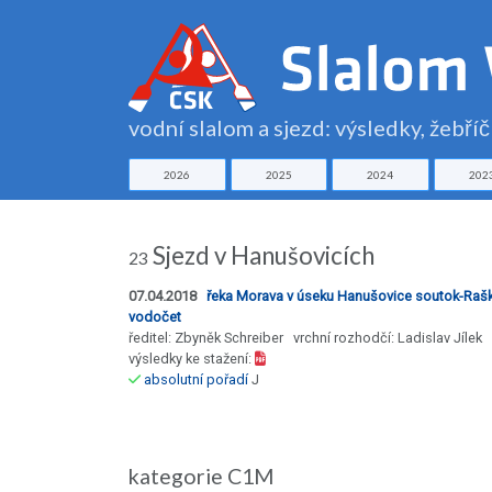
vodní slalom a sjezd: výsledky, žebří
2026
2025
2024
202
Sjezd v Hanušovicích
23
07.04.2018
řeka Morava v úseku Hanušovice soutok-Raš
vodočet
ředitel: Zbyněk Schreiber vrchní rozhodčí: Ladislav Jílek
výsledky ke stažení:
absolutní pořadí
J
kategorie C1M