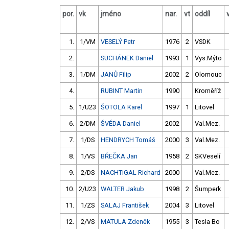
por.
vk
jméno
nar.
vt
oddíl
1.
1/VM
VESELÝ Petr
1976
2
VSDK
2.
SUCHÁNEK Daniel
1993
1
Vys.Mýto
3.
1/DM
JANŮ Filip
2002
2
Olomouc
4.
RUBINT Martin
1990
Kroměříž
5.
1/U23
ŠOTOLA Karel
1997
1
Litovel
6.
2/DM
ŠVÉDA Daniel
2002
Val.Mez.
7.
1/DS
HENDRYCH Tomáš
2000
3
Val.Mez.
8.
1/VS
BŘEČKA Jan
1958
2
SKVeselí
9.
2/DS
NACHTIGAL Richard
2000
Val.Mez.
10.
2/U23
WALTER Jakub
1998
2
Šumperk
11.
1/ZS
SALAJ František
2004
3
Litovel
12.
2/VS
MATULA Zdeněk
1955
3
Tesla Bo