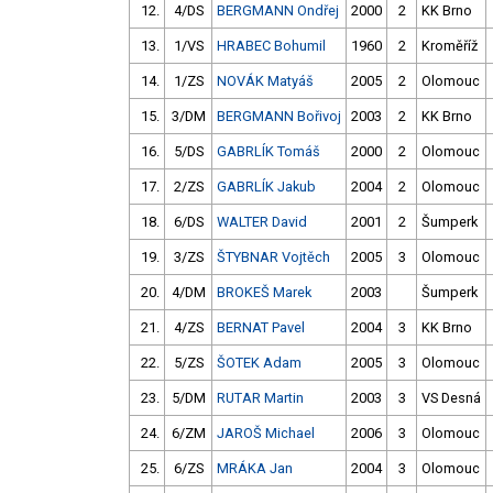
12.
4/DS
BERGMANN Ondřej
2000
2
KK Brno
13.
1/VS
HRABEC Bohumil
1960
2
Kroměříž
14.
1/ZS
NOVÁK Matyáš
2005
2
Olomouc
15.
3/DM
BERGMANN Bořivoj
2003
2
KK Brno
16.
5/DS
GABRLÍK Tomáš
2000
2
Olomouc
17.
2/ZS
GABRLÍK Jakub
2004
2
Olomouc
18.
6/DS
WALTER David
2001
2
Šumperk
19.
3/ZS
ŠTYBNAR Vojtěch
2005
3
Olomouc
20.
4/DM
BROKEŠ Marek
2003
Šumperk
21.
4/ZS
BERNAT Pavel
2004
3
KK Brno
22.
5/ZS
ŠOTEK Adam
2005
3
Olomouc
23.
5/DM
RUTAR Martin
2003
3
VS Desná
24.
6/ZM
JAROŠ Michael
2006
3
Olomouc
25.
6/ZS
MRÁKA Jan
2004
3
Olomouc