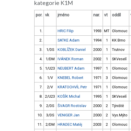
kategorie K1M
por.
vk
jméno
nar.
vt
oddíl
1.
HRIC Filip
1993
MT
Olomouc
2.
SATKE Adam
1994
1
KK Brno
3.
1/DS
KOBLÍŽEK Daniel
2000
1
Trutnov
4.
1/DM
IVÁNEK Roman
2002
1
SKVeselí
5.
1/U23
NEUBERT Adam
1997
1
Olomouc
6.
1/V
KNEBEL Robert
1971
3
Olomouc
7.
2/V
KRATOCHVÍL Petr
1971
1
Olomouc
8.
2/U23
KOŠÍK Michal
1995
1
SKVeselí
9.
2/DS
ŠVAGR Rostislav
2000
2
Týniště
10.
3/DS
VENIGER Jan
2000
2
Vys.Mýto
11.
2/DM
HRADEC Matěj
2003
2
Olomouc