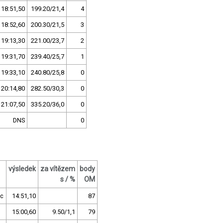
18:51,50
199.20/21,4
4
18:52,60
200.30/21,5
3
19:13,30
221.00/23,7
2
19:31,70
239.40/25,7
1
19:33,10
240.80/25,8
0
20:14,80
282.50/30,3
0
21:07,50
335.20/36,0
0
DNS
0
výsledek
za vítězem
body
s / %
OM
c
14:51,10
87
15:00,60
9.50/1,1
79