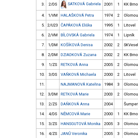
SATKOVÁ Gabriela
3.
2/DS
2001
1
KK Brno
4.
1/VM
HALAŠKOVÁ Petra
1974
2
Olomou
5.
2/U23
ČAPÁKOVÁ Eliška
1995
1
Litovel
6.
2/VM
BÍLOVSKÁ Gabriela
1974
1
Lipník
7.
1/DM
KOŠÍKOVÁ Denisa
2002
2
SKVesel
8.
2/DM
DZIADKOVÁ Zuzana
2002
2
KK Brno
9.
1/ZS
RETKOVÁ Anna
2005
2
Olomou
10.
3/DS
VAŇKOVÁ Michaela
2000
2
Litovel
11.
NAJMANOVÁ Kateřina
1984
3
Olomou
12.
3/DM
RETKOVÁ Marie
2003
2
Olomou
13.
2/ZS
DAŇKOVÁ Anna
2004
Šumper
14.
4/DS
NĚMCOVÁ Marie
2000
1
KK Brno
15.
3/ZS
HANSGUTOVÁ Monika
2005
3
Olomou
16.
4/ZS
JANŮ Veronika
2005
3
Olomou