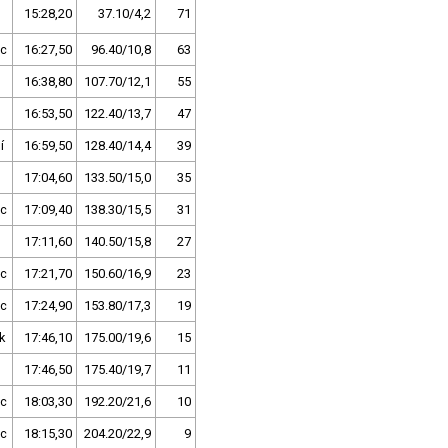
15:28,20
37.10/4,2
71
c
16:27,50
96.40/10,8
63
16:38,80
107.70/12,1
55
16:53,50
122.40/13,7
47
í
16:59,50
128.40/14,4
39
17:04,60
133.50/15,0
35
c
17:09,40
138.30/15,5
31
17:11,60
140.50/15,8
27
c
17:21,70
150.60/16,9
23
c
17:24,90
153.80/17,3
19
k
17:46,10
175.00/19,6
15
17:46,50
175.40/19,7
11
c
18:03,30
192.20/21,6
10
c
18:15,30
204.20/22,9
9