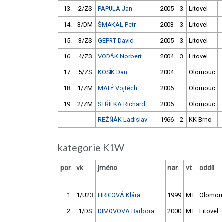
13.
2/ZS
PAPULA Jan
2005
3
Litovel
14.
3/DM
ŠMAKAL Petr
2003
3
Litovel
15.
3/ZS
GEPRT David
2005
3
Litovel
16.
4/ZS
VODÁK Norbert
2004
3
Litovel
17.
5/ZS
KOSÍK Dan
2004
Olomouc
18.
1/ZM
MALÝ Vojtěch
2006
Olomouc
19.
2/ZM
STŘÍLKA Richard
2006
Olomouc
REŽŇÁK Ladislav
1966
2
KK Brno
kategorie K1W
por.
vk
jméno
nar.
vt
oddíl
1.
1/U23
HRICOVÁ Klára
1999
MT
Olomou
2.
1/DS
DIMOVOVÁ Barbora
2000
MT
Litovel