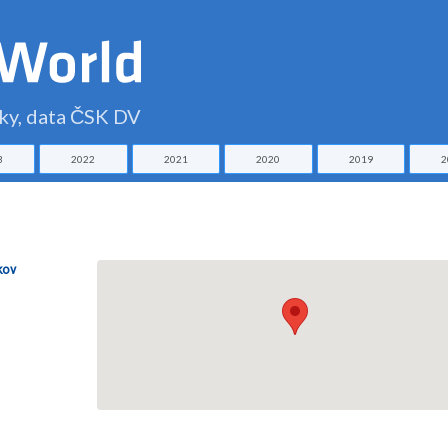
čky, data ČSK DV
3
2022
2021
2020
2019
2
kov