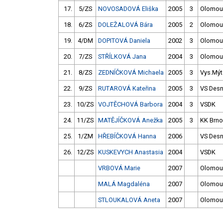
17.
5/ZS
NOVOSADOVÁ Eliška
2005
3
Olomou
18.
6/ZS
DOLEŽALOVÁ Bára
2005
2
Olomou
19.
4/DM
DOPITOVÁ Daniela
2002
3
Olomou
20.
7/ZS
STŘÍLKOVÁ Jana
2004
3
Olomou
21.
8/ZS
ZEDNÍČKOVÁ Michaela
2005
3
Vys.Mý
22.
9/ZS
RUTAROVÁ Kateřina
2005
3
VS Des
23.
10/ZS
VOJTĚCHOVÁ Barbora
2004
3
VSDK
24.
11/ZS
MATĚJÍČKOVÁ Anežka
2005
3
KK Brno
25.
1/ZM
HŘEBÍČKOVÁ Hanna
2006
VS Des
26.
12/ZS
KUSKEVYCH Anastasia
2004
VSDK
VRBOVÁ Marie
2007
Olomou
MALÁ Magdaléna
2007
Olomou
STLOUKALOVÁ Aneta
2007
Olomou