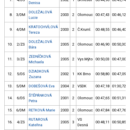
Denisa
DOLEŽALOVÁ
8.
3/DM
2003
2
Olomouc
00:47,43
00:46,12
Lucie
KRATOCHVÍLOVÁ
9.
4/DM
2003
2
Č.Kruml.
00:48,55
00:46,40
Tereza
DOLEŽALOVÁ
10.
2/ZS
2005
2
Olomouc
00:46,90
00:50,30
Bára
ZEDNÍČKOVÁ
11.
3/ZS
2005
2
Vys.Mýto
00:50,03
00:47,00
Michaela
DZIADKOVÁ
12.
5/DS
2002
1
KK Brno
00:58,80
00:47,09
Zuzana
13.
5/DM
DOBEŠOVÁ Eva
2004
2
VSDK
00:47,18
01:30,72
ŠTĚPÁNKOVÁ
14.
6/DS
2001
2
Olomouc
00:47,65
00:51,31
Petra
15.
6/DM
RETKOVÁ Marie
2003
2
Olomouc
00:47,84
00:47,76
RUTAROVÁ
VS
16.
4/ZS
2005
3
00:48,11
00:50,85
Kateřina
Desná