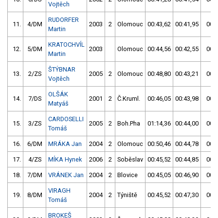
Vojtěch
RUDORFER
11.
4/DM
2003
2
Olomouc
00:43,62
00:41,95
00:4
Martin
KRATOCHVÍL
12.
5/DM
2003
Olomouc
00:44,56
00:42,55
00:4
Martin
ŠTÝBNAR
13.
2/ZS
2005
2
Olomouc
00:48,80
00:43,21
00:4
Vojtěch
OLŠÁK
14.
7/DS
2001
2
Č.Kruml.
00:46,05
00:43,98
00:4
Matyáš
CARDOSELLI
15.
3/ZS
2005
2
Boh.Pha
01:14,36
00:44,00
00:4
Tomáš
16.
6/DM
MRÁKA Jan
2004
2
Olomouc
00:50,46
00:44,78
00:4
17.
4/ZS
MÍKA Hynek
2006
2
Soběslav
00:45,52
00:44,85
00:4
18.
7/DM
VRÁNEK Jan
2004
2
Blovice
00:45,05
00:46,90
00:4
VIRAGH
19.
8/DM
2004
2
Týniště
00:45,52
00:47,30
00:4
Tomáš
BROKEŠ