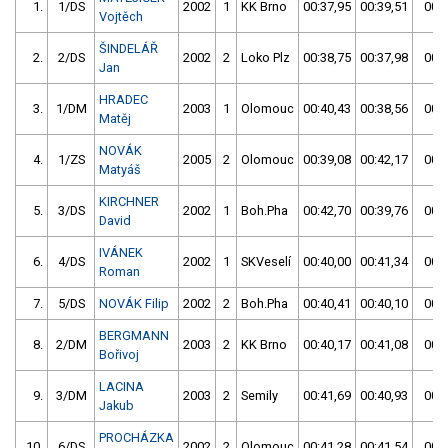
1.
1/DS
2002
1
KK Brno
00:37,95
00:39,51
00:3
Vojtěch
ŠINDELÁŘ
2.
2/DS
2002
2
Loko Plz
00:38,75
00:37,98
00:3
Jan
HRADEC
3.
1/DM
2003
1
Olomouc
00:40,43
00:38,56
00:3
Matěj
NOVÁK
4.
1/ZS
2005
2
Olomouc
00:39,08
00:42,17
00:3
Matyáš
KIRCHNER
5.
3/DS
2002
1
Boh.Pha
00:42,70
00:39,76
00:3
David
IVÁNEK
6.
4/DS
2002
1
SKVeselí
00:40,00
00:41,34
00:4
Roman
7.
5/DS
NOVÁK Filip
2002
2
Boh.Pha
00:40,41
00:40,10
00:4
BERGMANN
8.
2/DM
2003
2
KK Brno
00:40,17
00:41,08
00:4
Bořivoj
LACINA
9.
3/DM
2003
2
Semily
00:41,69
00:40,93
00:4
Jakub
PROCHÁZKA
10.
6/DS
2002
2
Olomouc
00:41,28
00:41,54
00:4