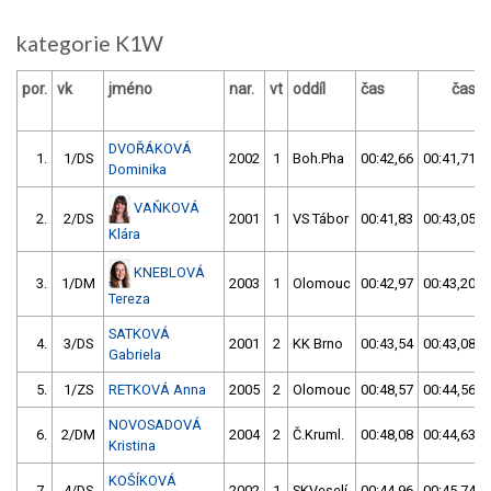
kategorie K1W
por.
vk
jméno
nar.
vt
oddíl
čas
čas
DVOŘÁKOVÁ
1.
1/DS
2002
1
Boh.Pha
00:42,66
00:41,71
Dominika
VAŇKOVÁ
2.
2/DS
2001
1
VS Tábor
00:41,83
00:43,05
Klára
KNEBLOVÁ
3.
1/DM
2003
1
Olomouc
00:42,97
00:43,20
Tereza
SATKOVÁ
4.
3/DS
2001
2
KK Brno
00:43,54
00:43,08
Gabriela
5.
1/ZS
RETKOVÁ Anna
2005
2
Olomouc
00:48,57
00:44,56
NOVOSADOVÁ
6.
2/DM
2004
2
Č.Kruml.
00:48,08
00:44,63
Kristina
KOŠÍKOVÁ
7.
4/DS
2002
1
SKVeselí
00:44,96
00:45,74