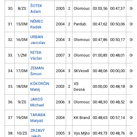
ŠOTEK
30.
8/ZS
2005
2
Olomouc
03:03,56
00:47,37
00:4
Adam
NĚMEC
31.
15/DM
2004
2
Pardub.
00:47,62
00:50,06
00:4
Radek
URBAN
32.
16/DM
2004
3
Olomouc
00:47,86
00:50,17
00:4
Jaroslav
RETEK
33.
1/ZM
2007
3
Olomouc
01:00,83
00:48,01
00:4
Václav
ZEMAN
34.
17/DM
2004
3
SKVeselí
00:48,06
00:00,00
00:4
Šimon
KÖKÖRČIN
VS
35.
18/DM
2003
2
00:00,00
00:48,18
00:4
Matěj
Desná
JAROŠ
36.
9/ZS
2006
3
Olomouc
00:48,30
00:48,52
00:4
Michael
TARABA
37.
19/DM
2004
KK Brand
00:48,65
00:57,14
00:4
Matyáš
ZRZAVÝ
38.
10/ZS
2005
3
Vys.Mýto
00:49,73
00:48,76
00:4
Jakub