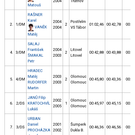
2004
Trutnov
Matouš
RAŠNER
Karel
2004
Postřelm
2.
1/DM
2
01:02,46
00:42,78
00:42
VANĚK
2004
VS Tábor
Matěj
SALAJ
František
2004
Litovel
4.
3/DM
2
00:42,88
00:43,88
00:42
ŠMAKAL
2003
Litovel
Petr
HRADEC
Matěj
2003
Olomouc
5.
4/DM
2
00:45,80
00:43,36
00:43
RUDORFER
2003
Olomouc
Martin
JANŮ Filip
2002
Olomouc
6.
2/DS
KRATOCHVÍL
1
00:45,97
00:45,15
00:45
2005
Olomouc
Lukáš
URBAN
Daniel
2001
Šumperk
7.
3/DS
00:46,36
00:46,56
00:46
PROCHÁZKA
2002
Dukla B.