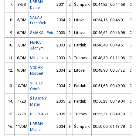
URBAN
7.
3/DS
2001
2
Šumperk
00:44,82
00:44,68
00:
Daniel
SALAJ
8.
5/DM
2004
2
Litovel
00:54,16
00:46,01
00:
František
9.
6/DM
ŠMAKAL Petr
2003
2
Litovel
00:46,62
00:46,08
00:
FENCL
10.
7/DM
2003
2
Pardub.
00:46,48
00:49,51
00:
Jáchym
11.
8/DM
MÍL Jakub
2003
3
Trutnov
00:48,39
01:11,06
00:
VODÁK
12.
9/DM
2004
2
Litovel
00:48,90
00:57,32
00:
Norbert
VESELÝ
13.
10/DM
2004
2
Pardub.
00:51,68
00:49,00
00:
Ondřej
ŠŤASTNÝ
14.
1/ZS
2005
2
Pardub.
00:56,23
00:49,04
00:
Matěj
15.
2/ZS
BEIER Alva
2005
3
Trutnov
00:55,51
00:49,39
00:
URBAN
16.
11/DM
2004
3
Šumperk
00:50,00
01:13,78
00:
Michal