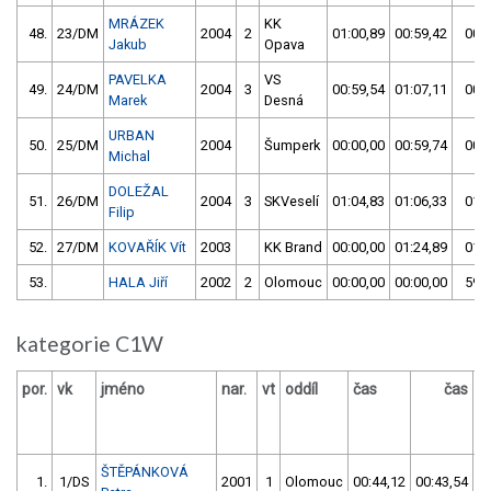
MRÁZEK
KK
48.
23/DM
2004
2
01:00,89
00:59,42
00:5
Jakub
Opava
PAVELKA
VS
49.
24/DM
2004
3
00:59,54
01:07,11
00:5
Marek
Desná
URBAN
50.
25/DM
2004
Šumperk
00:00,00
00:59,74
00:5
Michal
DOLEŽAL
51.
26/DM
2004
3
SKVeselí
01:04,83
01:06,33
01:0
Filip
52.
27/DM
KOVAŘÍK Vít
2003
KK Brand
00:00,00
01:24,89
01:2
53.
HALA Jiří
2002
2
Olomouc
00:00,00
00:00,00
59:5
kategorie C1W
por.
vk
jméno
nar.
vt
oddíl
čas
čas
v
ŠTĚPÁNKOVÁ
1.
1/DS
2001
1
Olomouc
00:44,12
00:43,54