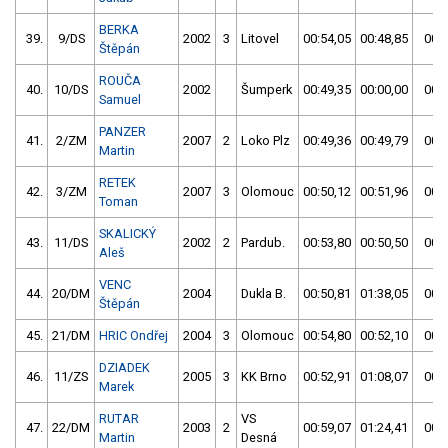
BERKA
39.
9/DS
2002
3
Litovel
00:54,05
00:48,85
00:4
Štěpán
ROUČA
40.
10/DS
2002
Šumperk
00:49,35
00:00,00
00:4
Samuel
PANZER
41.
2/ZM
2007
2
Loko Plz
00:49,36
00:49,79
00:4
Martin
RETEK
42.
3/ZM
2007
3
Olomouc
00:50,12
00:51,96
00:5
Toman
SKALICKÝ
43.
11/DS
2002
2
Pardub.
00:53,80
00:50,50
00:5
Aleš
VENC
44.
20/DM
2004
Dukla B.
00:50,81
01:38,05
00:5
Štěpán
45.
21/DM
HRIC Ondřej
2004
3
Olomouc
00:54,80
00:52,10
00:5
DZIADEK
46.
11/ZS
2005
3
KK Brno
00:52,91
01:08,07
00:5
Marek
RUTAR
VS
47.
22/DM
2003
2
00:59,07
01:24,41
00:5
Martin
Desná