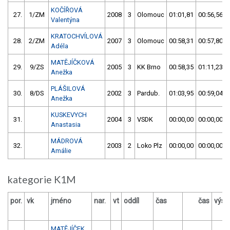
KOČÍŘOVÁ
27.
1/ZM
2008
3
Olomouc
01:01,81
00:56,56
Valentýna
KRATOCHVÍLOVÁ
28.
2/ZM
2007
3
Olomouc
00:58,31
00:57,80
Adéla
MATĚJÍČKOVÁ
29.
9/ZS
2005
3
KK Brno
00:58,35
01:11,23
Anežka
PLÁŠILOVÁ
30.
8/DS
2002
3
Pardub.
01:03,95
00:59,04
Anežka
KUSKEVYCH
31.
2004
3
VSDK
00:00,00
00:00,00
Anastasia
MÁDROVÁ
32.
2003
2
Loko Plz
00:00,00
00:00,00
Amálie
kategorie K1M
por.
vk
jméno
nar.
vt
oddíl
čas
čas
výsl
MATĚJÍČEK