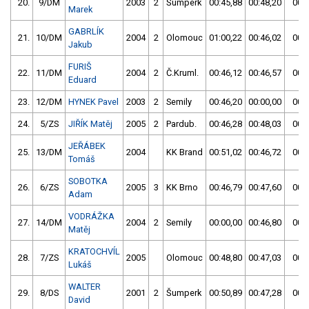
20.
9/DM
2003
2
Šumperk
00:45,88
00:48,20
00:4
Marek
GABRLÍK
21.
10/DM
2004
2
Olomouc
01:00,22
00:46,02
00:4
Jakub
FURIŠ
22.
11/DM
2004
2
Č.Kruml.
00:46,12
00:46,57
00:4
Eduard
23.
12/DM
HYNEK Pavel
2003
2
Semily
00:46,20
00:00,00
00:4
24.
5/ZS
JIŘÍK Matěj
2005
2
Pardub.
00:46,28
00:48,03
00:4
JEŘÁBEK
25.
13/DM
2004
KK Brand
00:51,02
00:46,72
00:4
Tomáš
SOBOTKA
26.
6/ZS
2005
3
KK Brno
00:46,79
00:47,60
00:4
Adam
VODRÁŽKA
27.
14/DM
2004
2
Semily
00:00,00
00:46,80
00:4
Matěj
KRATOCHVÍL
28.
7/ZS
2005
Olomouc
00:48,80
00:47,03
00:4
Lukáš
WALTER
29.
8/DS
2001
2
Šumperk
00:50,89
00:47,28
00:4
David