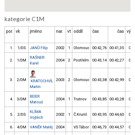
kategorie C1M
por.
vk
jméno
nar.
vt
oddíl
čas
čas
výsl
1.
1/DS
JANŮ Filip
2002
1
Olomouc
00:42,76
00:41,35
00:
RAŠNER
2.
1/DM
2004
2
Postřelm
00:43,14
00:42,27
00:
Karel
3.
2/DM
2003
2
Olomouc
00:43,38
00:42,99
00:
KRATOCHVÍL
Martin
BEIER
4.
3/DM
2004
1
Trutnov
00:43,85
00:43,28
00:
Matouš
KLÍMA
5.
2/DS
2002
1
Č.Kruml.
00:43,95
00:44,60
00:
Vojtěch
6.
4/DM
VANĚK Matěj
2004
VS Tábor
00:46,73
00:44,57
00: