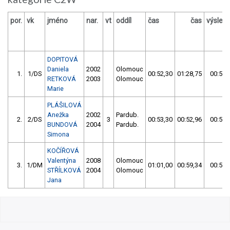
por.
vk
jméno
nar.
vt
oddíl
čas
čas
výsled
DOPITOVÁ
Daniela
2002
Olomouc
1.
1/DS
00:52,30
01:28,75
00:52,
RETKOVÁ
2003
Olomouc
Marie
PLÁŠILOVÁ
Anežka
2002
Pardub.
2.
2/DS
3
00:53,30
00:52,96
00:52,
BUNDOVÁ
2004
Pardub.
Simona
KOČÍŘOVÁ
Valentýna
2008
Olomouc
3.
1/DM
01:01,00
00:59,34
00:59,
STŘÍLKOVÁ
2004
Olomouc
Jana