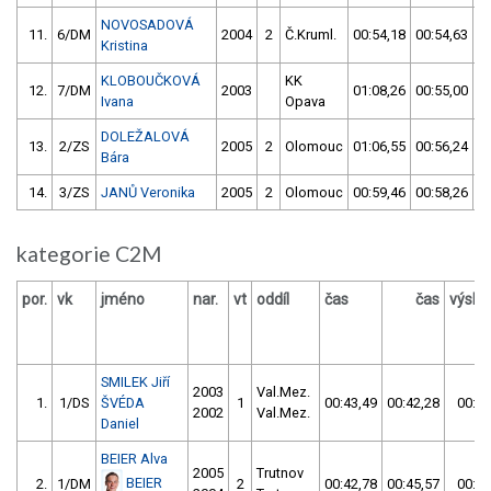
NOVOSADOVÁ
11.
6/DM
2004
2
Č.Kruml.
00:54,18
00:54,63
Kristina
KLOBOUČKOVÁ
KK
12.
7/DM
2003
01:08,26
00:55,00
Ivana
Opava
DOLEŽALOVÁ
13.
2/ZS
2005
2
Olomouc
01:06,55
00:56,24
Bára
14.
3/ZS
JANŮ Veronika
2005
2
Olomouc
00:59,46
00:58,26
kategorie C2M
por.
vk
jméno
nar.
vt
oddíl
čas
čas
výsle
SMILEK Jiří
2003
Val.Mez.
1.
1/DS
ŠVÉDA
1
00:43,49
00:42,28
00:42
2002
Val.Mez.
Daniel
BEIER Alva
2005
Trutnov
BEIER
2.
1/DM
2
00:42,78
00:45,57
00:42