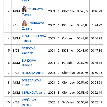
Petra
KNEBLOVÁ
2.
1/DM
2003
1
Olomouc
00:48,72
00:46,73
Tereza
DZIADKOVÁ
3.
2/DS
2002
1
KK Brno
00:46,83
01:24,22
Zuzana
KRATOCHVÍLOVÁ
4.
2/DM
2003
1
Č.Kruml.
00:48,07
00:46,98
Tereza
SATKOVÁ
5.
3/DS
2001
2
KK Brno
00:48,07
00:47,36
Gabriela
BUNDOVÁ
6.
3/DM
2004
3
Pardub.
00:57,98
00:48,88
Simona
7.
1/ZS
RETKOVÁ Anna
2005
2
Olomouc
01:00,96
00:50,05
DOLEŽALOVÁ
8.
4/DM
2003
2
Olomouc
00:51,69
00:54,91
Lucie
9.
5/DM
STŘÍLKOVÁ Jana
2004
3
Olomouc
00:53,45
00:52,19
KOŠÍKOVÁ
10.
4/DS
2002
2
SKVeselí
00:55,68
00:52,41
Denisa