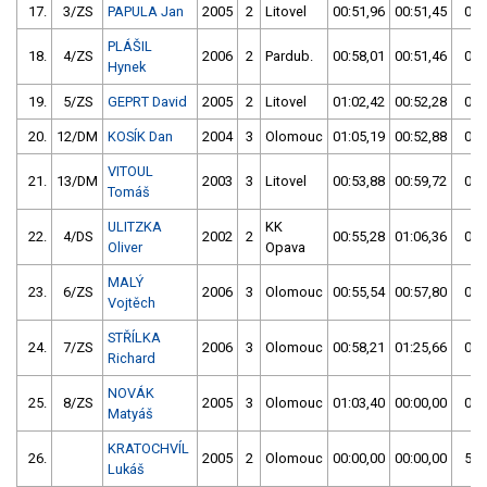
17.
3/ZS
PAPULA Jan
2005
2
Litovel
00:51,96
00:51,45
00:
PLÁŠIL
18.
4/ZS
2006
2
Pardub.
00:58,01
00:51,46
00:
Hynek
19.
5/ZS
GEPRT David
2005
2
Litovel
01:02,42
00:52,28
00:
20.
12/DM
KOSÍK Dan
2004
3
Olomouc
01:05,19
00:52,88
00:
VITOUL
21.
13/DM
2003
3
Litovel
00:53,88
00:59,72
00:
Tomáš
ULITZKA
KK
22.
4/DS
2002
2
00:55,28
01:06,36
00:
Oliver
Opava
MALÝ
23.
6/ZS
2006
3
Olomouc
00:55,54
00:57,80
00:
Vojtěch
STŘÍLKA
24.
7/ZS
2006
3
Olomouc
00:58,21
01:25,66
00:
Richard
NOVÁK
25.
8/ZS
2005
3
Olomouc
01:03,40
00:00,00
01:
Matyáš
KRATOCHVÍL
26.
2005
2
Olomouc
00:00,00
00:00,00
59:
Lukáš