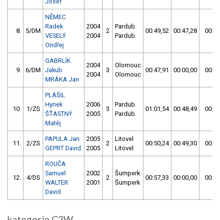
Josef
NĚMEC
Radek
2004
Pardub.
8.
5/DM
2
00:49,52
00:47,28
00:47
VESELÝ
2004
Pardub.
Ondřej
GABRLÍK
2004
Olomouc
9.
6/DM
Jakub
3
00:47,91
00:00,00
00:47
2004
Olomouc
MRÁKA Jan
PLÁŠIL
Hynek
2006
Pardub.
10.
1/ZS
3
01:01,54
00:48,49
00:48
ŠŤASTNÝ
2005
Pardub.
Matěj
PAPULA Jan
2005
Litovel
11.
2/ZS
2
00:50,24
00:49,30
00:49
GEPRT David
2005
Litovel
ROUČA
Samuel
2002
Šumperk
12.
4/DS
2
00:57,33
00:00,00
00:57
WALTER
2001
Šumperk
David
kategorie C2W