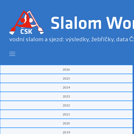
vodní slalom a sjezd: výsledky, žebříčky, data
2026
2025
2024
2023
2022
2021
2020
2019