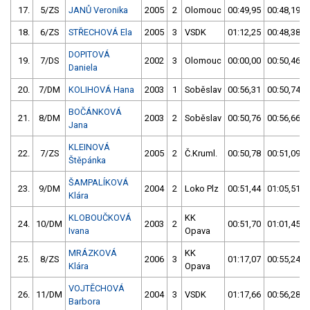
17.
5/ZS
JANŮ Veronika
2005
2
Olomouc
00:49,95
00:48,19
18.
6/ZS
STŘECHOVÁ Ela
2005
3
VSDK
01:12,25
00:48,38
DOPITOVÁ
19.
7/DS
2002
3
Olomouc
00:00,00
00:50,46
Daniela
20.
7/DM
KOLIHOVÁ Hana
2003
1
Soběslav
00:56,31
00:50,74
BOČÁNKOVÁ
21.
8/DM
2003
2
Soběslav
00:50,76
00:56,66
Jana
KLEINOVÁ
22.
7/ZS
2005
2
Č.Kruml.
00:50,78
00:51,09
Štěpánka
ŠAMPALÍKOVÁ
23.
9/DM
2004
2
Loko Plz
00:51,44
01:05,51
Klára
KLOBOUČKOVÁ
KK
24.
10/DM
2003
2
00:51,70
01:01,45
Ivana
Opava
MRÁZKOVÁ
KK
25.
8/ZS
2006
3
01:17,07
00:55,24
Klára
Opava
VOJTĚCHOVÁ
26.
11/DM
2004
3
VSDK
01:17,66
00:56,28
Barbora