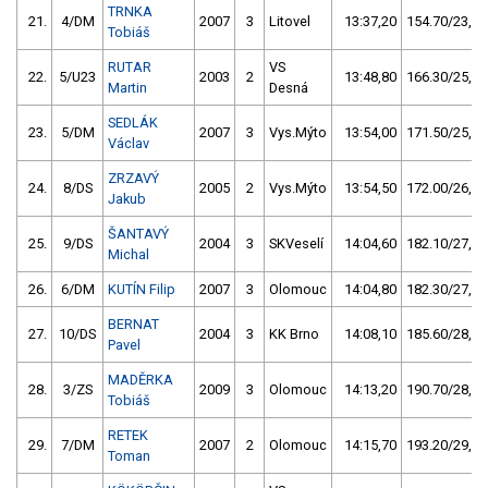
TRNKA
21.
4/DM
2007
3
Litovel
13:37,20
154.70/23,4
Tobiáš
RUTAR
VS
22.
5/U23
2003
2
13:48,80
166.30/25,1
Martin
Desná
SEDLÁK
23.
5/DM
2007
3
Vys.Mýto
13:54,00
171.50/25,9
Václav
ZRZAVÝ
24.
8/DS
2005
2
Vys.Mýto
13:54,50
172.00/26,0
Jakub
ŠANTAVÝ
25.
9/DS
2004
3
SKVeselí
14:04,60
182.10/27,5
Michal
26.
6/DM
KUTÍN Filip
2007
3
Olomouc
14:04,80
182.30/27,5
BERNAT
27.
10/DS
2004
3
KK Brno
14:08,10
185.60/28,0
Pavel
MADĚRKA
28.
3/ZS
2009
3
Olomouc
14:13,20
190.70/28,8
Tobiáš
RETEK
29.
7/DM
2007
2
Olomouc
14:15,70
193.20/29,2
Toman