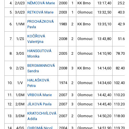
4.
2/U23
NĚMCOVÁ Marie
2000
1
KK Brno
13:17,40
25.20/
5.
3/U23
RETKOVÁ Marie
2003
1
Olomouc
13:32,50
40.30/
PROCHÁZKOVÁ
6.
1/VM
1983
2
KK Brno
13:35,10
42.90/
Pavla
KOČÍŘOVÁ
7.
1/ZS
2008
2
Olomouc
13:43,80
51.60/
Valentýna
HANSGUTOVÁ
8.
3/DS
2005
2
Olomouc
14:10,90
78.70/1
Monika
BERGMANNOVÁ
9.
2/ZS
2008
3
KK Brno
14:14,60
82.40/1
Sandra
HALAŠKOVÁ
10.
1/V
1974
2
Olomouc
14:34,60
102.40/1
Petra
11.
1/DM
VRBOVÁ Marie
2007
3
Olomouc
14:42,40
110.20/1
12.
2/DM
JÍLKOVÁ Pavla
2007
3
Olomouc
14:45,40
113.20/1
KRATOCHVÍLOVÁ
13.
3/DM
2007
2
Olomouc
14:50,20
118.00/1
Adéla
14.
4/DS
CHROMÁ Nicol
2004
3
Olomouc
14:51,90
119.70/1