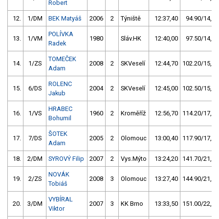
Robert
12.
1/DM
BEK Matyáš
2006
2
Týniště
12:37,40
94.90/14,3
POLÍVKA
13.
1/VM
1980
Sláv.HK
12:40,00
97.50/14,7
Radek
TOMEČEK
14.
1/ZS
2008
2
SKVeselí
12:44,70
102.20/15,4
Adam
ROLENC
15.
6/DS
2004
2
SKVeselí
12:45,00
102.50/15,5
Jakub
HRABEC
16.
1/VS
1960
2
Kroměříž
12:56,70
114.20/17,2
Bohumil
ŠOTEK
17.
7/DS
2005
2
Olomouc
13:00,40
117.90/17,8
Adam
18.
2/DM
SYROVÝ Filip
2007
2
Vys.Mýto
13:24,20
141.70/21,4
NOVÁK
19.
2/ZS
2008
3
Olomouc
13:27,40
144.90/21,9
Tobiáš
VYBÍRAL
20.
3/DM
2007
3
KK Brno
13:33,50
151.00/22,8
Viktor