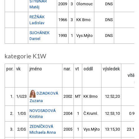
ŠTÝBNAR
2009
3
Olomouc
DNS
Matěj
REŽŇÁK
1966
3
KK Brno
DNS
Ladislav
SUCHÁNEK
1993
1
Vys.Mýto
DNS
Daniel
kategorie K1W
por.
vk
jméno
nar.
vt
oddíl
výsledek
vítěz
s 
DZIADKOVÁ
1.
1/U23
2002
MT
KK Brno
12:52,20
Zuzana
NOVOSADOVÁ
2.
1/DS
2004
1
Č.Kruml.
12:53,10
0.90/
Kristina
ZEDNÍČKOVÁ
3.
2/DS
2005
1
Vys.Mýto
13:15,30
23.10/
Michaela Anna