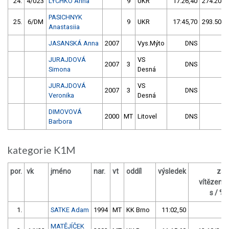
24.
4/U23
LYCHKO Anna
9
UKR
17:26,40
274.20/3
PASICHNYK
25.
6/DM
9
UKR
17:45,70
293.50/3
Anastasiia
JASANSKÁ Anna
2007
Vys.Mýto
DNS
JURAJDOVÁ
VS
2007
3
DNS
Simona
Desná
JURAJDOVÁ
VS
2007
3
DNS
Veronika
Desná
DIMOVOVÁ
2000
MT
Litovel
DNS
Barbora
kategorie K1M
por.
vk
jméno
nar.
vt
oddíl
výsledek
za
vítězem
s / %
1.
SATKE Adam
1994
MT
KK Brno
11:02,50
MATĚJÍČEK