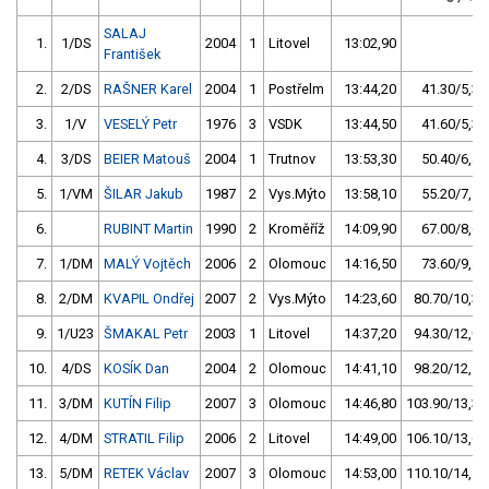
SALAJ
1.
1/DS
2004
1
Litovel
13:02,90
František
2.
2/DS
RAŠNER Karel
2004
1
Postřelm
13:44,20
41.30/5,3
3.
1/V
VESELÝ Petr
1976
3
VSDK
13:44,50
41.60/5,3
4.
3/DS
BEIER Matouš
2004
1
Trutnov
13:53,30
50.40/6,4
5.
1/VM
ŠILAR Jakub
1987
2
Vys.Mýto
13:58,10
55.20/7,1
6.
RUBINT Martin
1990
2
Kroměříž
14:09,90
67.00/8,6
7.
1/DM
MALÝ Vojtěch
2006
2
Olomouc
14:16,50
73.60/9,4
8.
2/DM
KVAPIL Ondřej
2007
2
Vys.Mýto
14:23,60
80.70/10,3
9.
1/U23
ŠMAKAL Petr
2003
1
Litovel
14:37,20
94.30/12,0
10.
4/DS
KOSÍK Dan
2004
2
Olomouc
14:41,10
98.20/12,5
11.
3/DM
KUTÍN Filip
2007
3
Olomouc
14:46,80
103.90/13,3
12.
4/DM
STRATIL Filip
2006
2
Litovel
14:49,00
106.10/13,6
13.
5/DM
RETEK Václav
2007
3
Olomouc
14:53,00
110.10/14,1