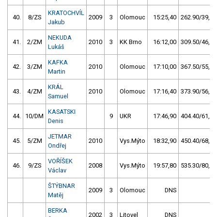
KRATOCHVÍL
40.
8/ZS
2009
3
Olomouc
15:25,40
262.90/39,7
Jakub
NEKUDA
41.
2/ZM
2010
3
KK Brno
16:12,00
309.50/46,7
Lukáš
KAFKA
42.
3/ZM
2010
Olomouc
17:10,00
367.50/55,5
Martin
KRÁL
43.
4/ZM
2010
Olomouc
17:16,40
373.90/56,4
Samuel
KASATSKI
44.
10/DM
9
UKR
17:46,90
404.40/61,0
Denis
JETMAR
45.
5/ZM
2010
Vys.Mýto
18:32,90
450.40/68,0
Ondřej
VOŘÍŠEK
46.
9/ZS
2008
Vys.Mýto
19:57,80
535.30/80,8
Václav
ŠTÝBNAR
2009
3
Olomouc
DNS
Matěj
BERKA
2002
3
Litovel
DNS