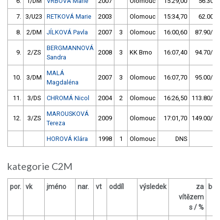
6.
1/DM
VRBOVÁ Marie
2007
Olomouc
15:29,00
56.30/6
7.
3/U23
RETKOVÁ Marie
2003
Olomouc
15:34,70
62.00/7
8.
2/DM
JÍLKOVÁ Pavla
2007
3
Olomouc
16:00,60
87.90/10
BERGMANNOVÁ
9.
2/ZS
2008
3
KK Brno
16:07,40
94.70/10
Sandra
MALÁ
10.
3/DM
2007
3
Olomouc
16:07,70
95.00/10
Magdaléna
11.
3/DS
CHROMÁ Nicol
2004
2
Olomouc
16:26,50
113.80/13
MAROUSKOVÁ
12.
3/ZS
2009
Olomouc
17:01,70
149.00/17
Tereza
HOROVÁ Klára
1998
1
Olomouc
DNS
kategorie C2M
por.
vk
jméno
nar.
vt
oddíl
výsledek
za
bod
vítězem
O
s / %