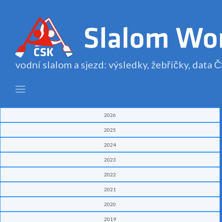
vodní slalom a sjezd: výsledky, žebříčky, data
2026
2025
2024
2023
2022
2021
2020
2019