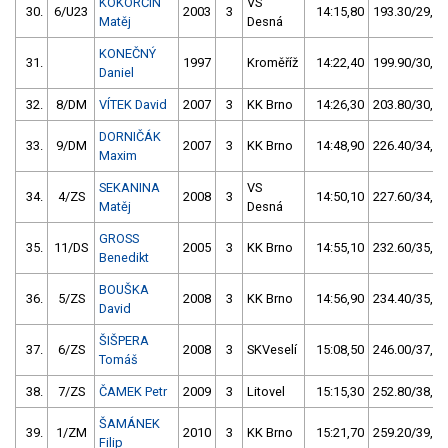
KÖKÖRČIN
VS
30.
6/U23
2003
3
14:15,80
193.30/29,2
Matěj
Desná
KONEČNÝ
31.
1997
Kroměříž
14:22,40
199.90/30,2
Daniel
32.
8/DM
VÍTEK David
2007
3
KK Brno
14:26,30
203.80/30,8
DORNIČÁK
33.
9/DM
2007
3
KK Brno
14:48,90
226.40/34,2
Maxim
SEKANINA
VS
34.
4/ZS
2008
3
14:50,10
227.60/34,4
Matěj
Desná
GROSS
35.
11/DS
2005
3
KK Brno
14:55,10
232.60/35,1
Benedikt
BOUŠKA
36.
5/ZS
2008
3
KK Brno
14:56,90
234.40/35,4
David
ŠIŠPERA
37.
6/ZS
2008
3
SKVeselí
15:08,50
246.00/37,1
Tomáš
38.
7/ZS
ČAMEK Petr
2009
3
Litovel
15:15,30
252.80/38,2
ŠAMÁNEK
39.
1/ZM
2010
3
KK Brno
15:21,70
259.20/39,1
Filip