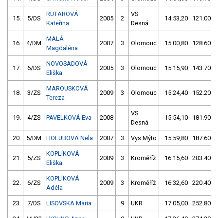
RUTAROVÁ
VS
15.
5/DS
2005
2
14:53,20
121.00/1
Kateřina
Desná
MALÁ
16.
4/DM
2007
3
Olomouc
15:00,80
128.60/1
Magdaléna
NOVOSADOVÁ
17.
6/DS
2005
3
Olomouc
15:15,90
143.70/1
Eliška
MAROUSKOVÁ
18.
3/ZS
2009
3
Olomouc
15:24,40
152.20/1
Tereza
VS
19.
4/ZS
PAVELKOVÁ Eva
2008
15:54,10
181.90/2
Desná
20.
5/DM
HOLUBOVÁ Nela
2007
3
Vys.Mýto
15:59,80
187.60/2
KOPLÍKOVÁ
21.
5/ZS
2009
3
Kroměříž
16:15,60
203.40/2
Eliška
KOPLÍKOVÁ
22.
6/ZS
2009
3
Kroměříž
16:32,60
220.40/2
Adéla
23.
7/DS
LISOVSKA Maria
9
UKR
17:05,00
252.80/3