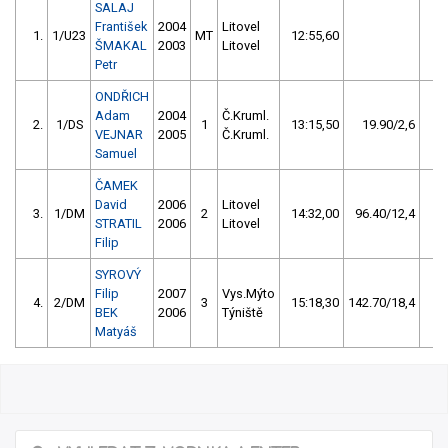
SALAJ
František
2004
Litovel
1.
1/U23
MT
12:55,60
2
ŠMAKAL
2003
Litovel
Petr
ONDŘICH
Adam
2004
Č.Kruml.
2.
1/DS
1
13:15,50
19.90/2,6
1
VEJNAR
2005
Č.Kruml.
Samuel
ČAMEK
David
2006
Litovel
3.
1/DM
2
14:32,00
96.40/12,4
STRATIL
2006
Litovel
Filip
SYROVÝ
Filip
2007
Vys.Mýto
4.
2/DM
3
15:18,30
142.70/18,4
BEK
2006
Týniště
Matyáš