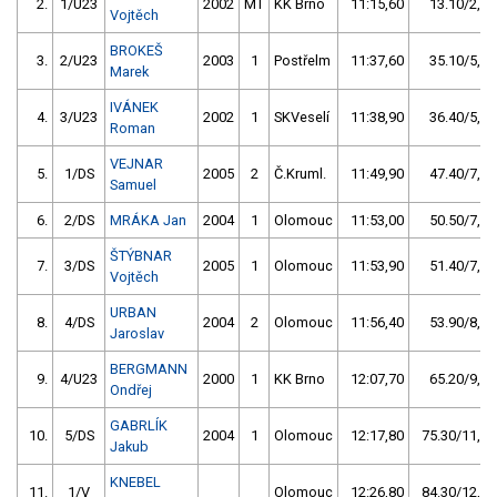
2.
1/U23
2002
MT
KK Brno
11:15,60
13.10/2,0
Vojtěch
BROKEŠ
3.
2/U23
2003
1
Postřelm
11:37,60
35.10/5,3
Marek
IVÁNEK
4.
3/U23
2002
1
SKVeselí
11:38,90
36.40/5,5
Roman
VEJNAR
5.
1/DS
2005
2
Č.Kruml.
11:49,90
47.40/7,2
Samuel
6.
2/DS
MRÁKA Jan
2004
1
Olomouc
11:53,00
50.50/7,6
ŠTÝBNAR
7.
3/DS
2005
1
Olomouc
11:53,90
51.40/7,8
Vojtěch
URBAN
8.
4/DS
2004
2
Olomouc
11:56,40
53.90/8,1
Jaroslav
BERGMANN
9.
4/U23
2000
1
KK Brno
12:07,70
65.20/9,8
Ondřej
GABRLÍK
10.
5/DS
2004
1
Olomouc
12:17,80
75.30/11,4
Jakub
KNEBEL
11.
1/V
Olomouc
12:26,80
84.30/12,7