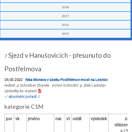
2018
2017
2016
2015
Sjezd v Hanušovicích - přesunuto do
7
Postřelmova
26.03.2022
řeka Morava v úseku Postřelmov-most na Lesnici
ředitel: p.Schreiber Zbyněk vrchní rozhodčí: p.Jílek Ladislav
výsledky ke stažení:
absolutní pořadí
J
kategorie C1M
por.
vk
jméno
nar.
vt
oddíl
výsledek
za
vítězem
s / %