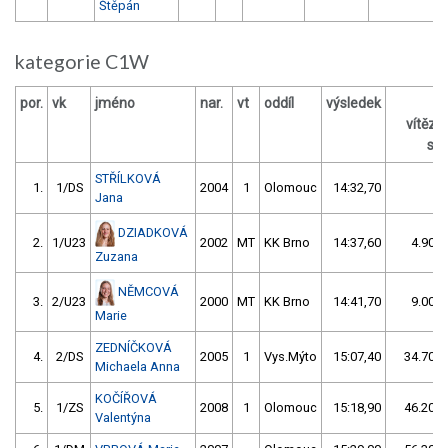
Štěpán
kategorie C1W
por.
vk
jméno
nar.
vt
oddíl
výsledek
vítěz
s /
STŘÍLKOVÁ
1.
1/DS
2004
1
Olomouc
14:32,70
Jana
DZIADKOVÁ
2.
1/U23
2002
MT
KK Brno
14:37,60
4.90/0
Zuzana
NĚMCOVÁ
3.
2/U23
2000
MT
KK Brno
14:41,70
9.00/1
Marie
ZEDNÍČKOVÁ
4.
2/DS
2005
1
Vys.Mýto
15:07,40
34.70/4
Michaela Anna
KOČÍŘOVÁ
5.
1/ZS
2008
1
Olomouc
15:18,90
46.20/5
Valentýna