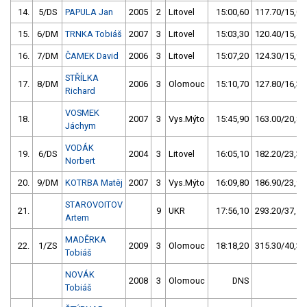
14.
5/DS
PAPULA Jan
2005
2
Litovel
15:00,60
117.70/15,0
15.
6/DM
TRNKA Tobiáš
2007
3
Litovel
15:03,30
120.40/15,4
16.
7/DM
ČAMEK David
2006
3
Litovel
15:07,20
124.30/15,9
STŘÍLKA
17.
8/DM
2006
3
Olomouc
15:10,70
127.80/16,3
Richard
VOSMEK
18.
2007
3
Vys.Mýto
15:45,90
163.00/20,8
Jáchym
VODÁK
19.
6/DS
2004
3
Litovel
16:05,10
182.20/23,3
Norbert
20.
9/DM
KOTRBA Matěj
2007
3
Vys.Mýto
16:09,80
186.90/23,9
STAROVOITOV
21.
9
UKR
17:56,10
293.20/37,5
Artem
MADĚRKA
22.
1/ZS
2009
3
Olomouc
18:18,20
315.30/40,3
Tobiáš
NOVÁK
2008
3
Olomouc
DNS
Tobiáš