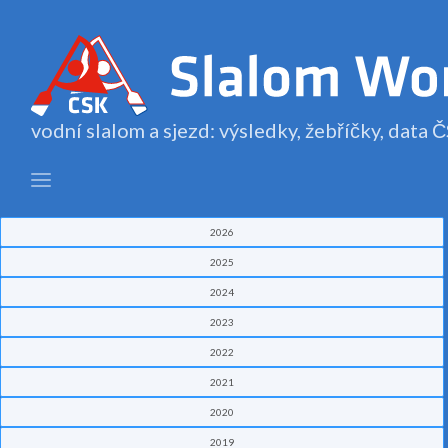
vodní slalom a sjezd: výsledky, žebříčky, data
2026
2025
2024
2023
2022
2021
2020
2019