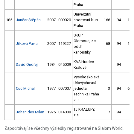
Praha
Univerzitní
185.
Jančar Štěpán
2007
009020
sportovní klub
166
94
18
Praha
SKUP
Olomouc, z.s. -
Jílková Pavla
2007
119227
68
94
13
oddíl
kanoistiky
KVS Hradec
David Ondřej
1984
045009
94
2
Králové
Vysokoškolská
tělovýchovná
Cuc Michal
1977
007007
jednota
3
94
67
Technika Praha
z. s.
TJ KRALUPY,
Johanides Milan
1975
014008
7
94
9
z.s.
Započítávají se všechny výsledky registrované na Slalom World,