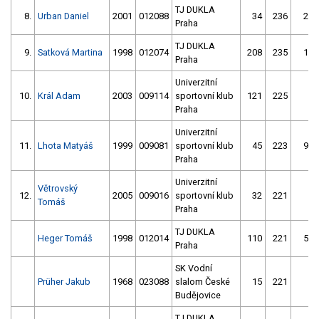
TJ DUKLA
8.
Urban Daniel
2001
012088
34
236
26
Praha
TJ DUKLA
9.
Satková Martina
1998
012074
208
235
11
Praha
Univerzitní
10.
Král Adam
2003
009114
sportovní klub
121
225
6
Praha
Univerzitní
11.
Lhota Matyáš
1999
009081
sportovní klub
45
223
92
Praha
Univerzitní
Větrovský
12.
2005
009016
sportovní klub
32
221
2
Tomáš
Praha
TJ DUKLA
Heger Tomáš
1998
012014
110
221
51
Praha
SK Vodní
Prüher Jakub
1968
023088
slalom České
15
221
4
Budějovice
TJ DUKLA