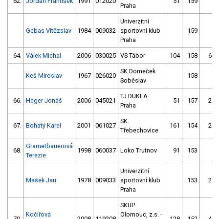
62.
Jordán František
1991
012020
51
159
2
Praha
Univerzitní
Gebas Vítězslav
1984
009032
sportovní klub
159
3
Praha
64.
Válek Michal
2006
030025
VS Tábor
104
158
62
SK Domeček
Keš Miroslav
1967
026020
158
Soběslav
TJ DUKLA
66.
Heger Jonáš
2006
045021
51
157
22
Praha
SK
67.
Bohatý Karel
2001
061027
161
154
21
Třebechovice
Grametbauerová
68.
1998
060037
Loko Trutnov
91
153
2
Terezie
Univerzitní
Mašek Jan
1978
009033
sportovní klub
153
22
Praha
SKUP
Kočířová
Olomouc, z.s. -
70.
2008
119208
128
152
40