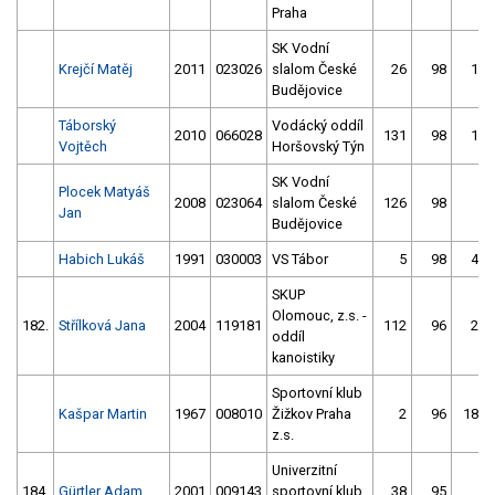
Praha
SK Vodní
Krejčí Matěj
2011
023026
slalom České
26
98
16
Budějovice
Táborský
Vodácký oddíl
2010
066028
131
98
13
Vojtěch
Horšovský Týn
SK Vodní
Plocek Matyáš
2008
023064
slalom České
126
98
3
Jan
Budějovice
Habich Lukáš
1991
030003
VS Tábor
5
98
43
SKUP
Olomouc, z.s. -
182.
Střílková Jana
2004
119181
112
96
20
oddíl
kanoistiky
Sportovní klub
Kašpar Martin
1967
008010
Žižkov Praha
2
96
183
z.s.
Univerzitní
184.
Gürtler Adam
2001
009143
sportovní klub
38
95
1