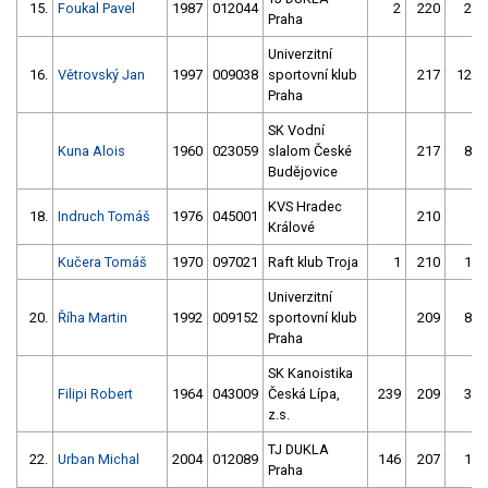
15.
Foukal Pavel
1987
012044
2
220
25
Praha
Univerzitní
16.
Větrovský Jan
1997
009038
sportovní klub
217
122
Praha
SK Vodní
Kuna Alois
1960
023059
slalom České
217
86
Budějovice
KVS Hradec
18.
Indruch Tomáš
1976
045001
210
5
Králové
Kučera Tomáš
1970
097021
Raft klub Troja
1
210
14
Univerzitní
20.
Říha Martin
1992
009152
sportovní klub
209
81
Praha
SK Kanoistika
Filipi Robert
1964
043009
Česká Lípa,
239
209
32
z.s.
TJ DUKLA
22.
Urban Michal
2004
012089
146
207
19
Praha