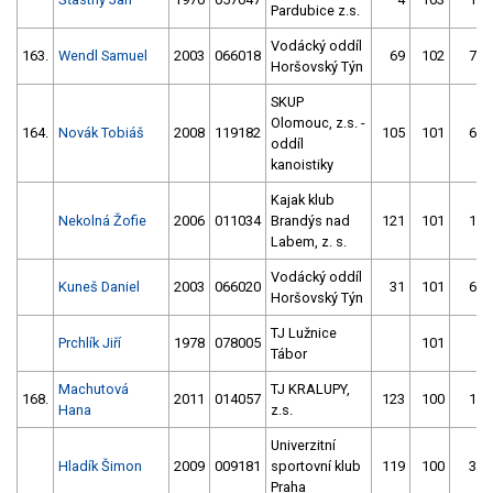
Pardubice z.s.
Vodácký oddíl
163.
Wendl Samuel
2003
066018
69
102
78
Horšovský Týn
SKUP
Olomouc, z.s. -
164.
Novák Tobiáš
2008
119182
105
101
67
oddíl
kanoistiky
Kajak klub
Nekolná Žofie
2006
011034
Brandýs nad
121
101
19
Labem, z. s.
Vodácký oddíl
Kuneš Daniel
2003
066020
31
101
68
Horšovský Týn
TJ Lužnice
Prchlík Jiří
1978
078005
101
Tábor
Machutová
TJ KRALUPY,
168.
2011
014057
123
100
12
Hana
z.s.
Univerzitní
Hladík Šimon
2009
009181
sportovní klub
119
100
32
Praha