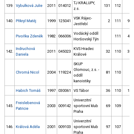
TJ KRALUPY,
139.
Vybulková Julie
2011
014012
131
112
9
z.s.
VSK Rájec-
140.
Přikryl Matěj
1999
125041
2
111
92
Jestřebí
Vodácký oddíl
Pivoňka Zdeněk
1982
066006
111
42
Horšovský Týn
Indruchová
KVS Hradec
142.
2011
045023
32
110
32
Daniela
Králové
SKUP
Olomouc, z.s. -
Chromá Nicol
2004
119224
81
110
2
oddíl
kanoistiky
Habich Tomáš
1997
030061
VS Tábor
36
110
13
Univerzitní
Freislebenová
145.
2003
009142
sportovní klub
69
109
7
Patricie
Praha
Univerzitní
146.
Králová Adéla
2001
009103
sportovní klub
97
107
3
Praha