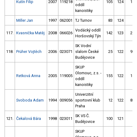
Kutín Filip
2007
119218
105
124
18
oddíl
kanoistiky
Miller Jan
1997
062001
TJ Turnov
83
124
6
Vodácký oddíl
117.
Kvasnička Matěj
2008
066026
142
123
20
Horšovský Týn
SK Vodní
118.
Prüher Vojtěch
2006
023071
slalom České
25
122
94
Budějovice
SKUP
Olomouc, z.s. -
Retková Anna
2005
119005
155
122
13
oddíl
kanoistiky
Univerzitní
Svoboda Adam
1994
009056
sportovní klub
12
122
88
Praha
SK VS Č.
121.
Čekalová Bára
1998
023011
100
121
9
Budějovice
SKUP