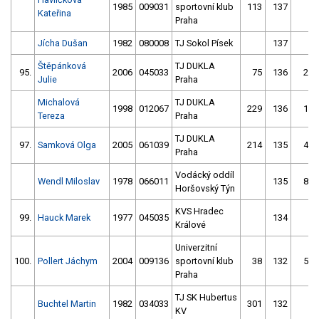
1985
009031
sportovní klub
113
137
3
Kateřina
Praha
Jícha Dušan
1982
080008
TJ Sokol Písek
137
9
Štěpánková
TJ DUKLA
95.
2006
045033
75
136
28
Julie
Praha
Michalová
TJ DUKLA
1998
012067
229
136
19
Tereza
Praha
TJ DUKLA
97.
Samková Olga
2005
061039
214
135
41
Praha
Vodácký oddíl
Wendl Miloslav
1978
066011
135
80
Horšovský Týn
KVS Hradec
99.
Hauck Marek
1977
045035
134
2
Králové
Univerzitní
100.
Pollert Jáchym
2004
009136
sportovní klub
38
132
50
Praha
TJ SK Hubertus
Buchtel Martin
1982
034033
301
132
2
KV