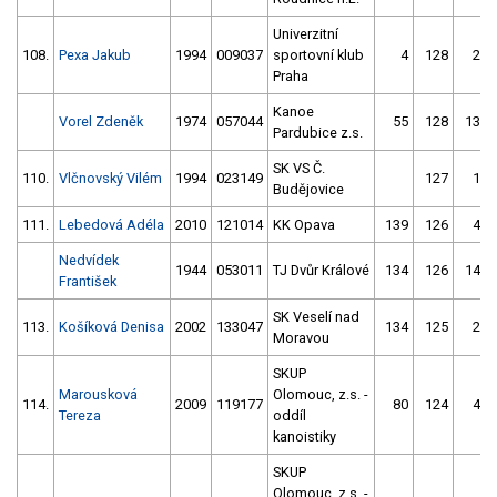
Univerzitní
108.
Pexa Jakub
1994
009037
sportovní klub
4
128
20
Praha
Kanoe
Vorel Zdeněk
1974
057044
55
128
134
Pardubice z.s.
SK VS Č.
110.
Vlčnovský Vilém
1994
023149
127
15
Budějovice
111.
Lebedová Adéla
2010
121014
KK Opava
139
126
45
Nedvídek
1944
053011
TJ Dvůr Králové
134
126
144
František
SK Veselí nad
113.
Košíková Denisa
2002
133047
134
125
25
Moravou
SKUP
Marousková
Olomouc, z.s. -
114.
2009
119177
80
124
47
Tereza
oddíl
kanoistiky
SKUP
Olomouc, z.s. -