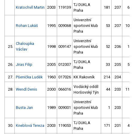
TJ DUKLA
Kratochvíl Martin
2003
119139
181
207
66
Praha
Univerzitní
Rohan Lukáš
1995
009068
sportovní klub
53
207
104
Praha
Univerzitní
Chaloupka
25.
1998
009147
sportovní klub
52
206
14
Václav
Praha
TJ DUKLA
26.
Jiras Filip
2005
012007
33
205
57
Praha
27.
Pšenička Luděk
1960
017026
KK Rakovník
214
204
4
Vodácký oddíl
28.
Wendl Denis
2000
066016
44
203
118
Horšovský Týn
Univerzitní
Busta Jan
1989
009001
sportovní klub
1
203
6
Praha
TJ DUKLA
30.
Kneblová Tereza
2003
119053
171
201
43
Praha