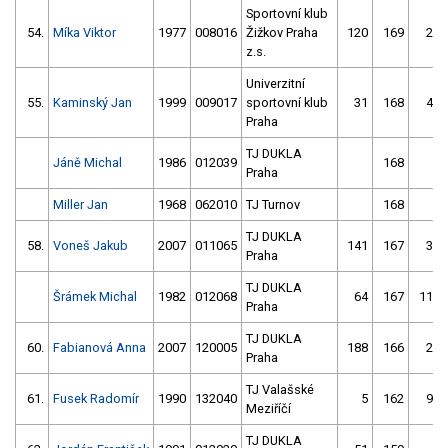
Sportovní klub
54.
Míka Viktor
1977
008016
Žižkov Praha
120
169
24
z.s.
Univerzitní
55.
Kaminský Jan
1999
009017
sportovní klub
31
168
41
Praha
TJ DUKLA
Jáně Michal
1986
012039
168
1
Praha
Miller Jan
1968
062010
TJ Turnov
168
TJ DUKLA
58.
Voneš Jakub
2007
011065
141
167
32
Praha
TJ DUKLA
Šrámek Michal
1982
012068
64
167
117
Praha
TJ DUKLA
60.
Fabianová Anna
2007
120005
188
166
24
Praha
TJ Valašské
61.
Fusek Radomír
1990
132040
5
162
92
Meziříčí
TJ DUKLA