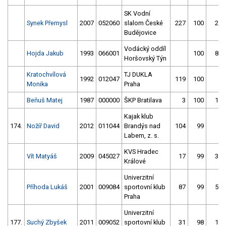
SK Vodní
Synek Přemysl
2007
052060
slalom České
227
100
29
Budějovice
Vodácký oddíl
Hojda Jakub
1993
066001
100
81
Horšovský Týn
Kratochvílová
TJ DUKLA
1992
012047
119
100
2
Monika
Praha
Beňuš Matej
1987
000000
ŠKP Bratilava
3
100
11
Kajak klub
174.
Nožíř David
2012
011044
Brandýs nad
104
99
2
Labem, z. s.
KVS Hradec
Vít Matyáš
2009
045027
17
99
38
Králové
Univerzitní
Příhoda Lukáš
2001
009084
sportovní klub
87
99
53
Praha
Univerzitní
177.
Suchý Zbyšek
2011
009052
sportovní klub
31
98
14