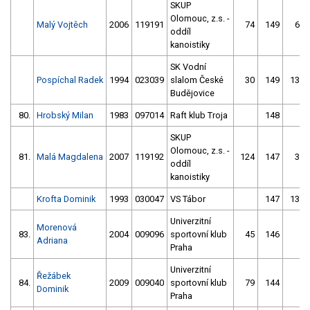
SKUP
Olomouc, z.s. -
Malý Vojtěch
2006
119191
74
149
64
oddíl
kanoistiky
SK Vodní
Pospíchal Radek
1994
023039
slalom České
30
149
135
Budějovice
80.
Hrobský Milan
1983
097014
Raft klub Troja
148
1
SKUP
Olomouc, z.s. -
81.
Malá Magdalena
2007
119192
124
147
37
oddíl
kanoistiky
Krofta Dominik
1993
030047
VS Tábor
147
139
Univerzitní
Morenová
83.
2004
009096
sportovní klub
45
146
7
Adriana
Praha
Univerzitní
Řežábek
84.
2009
009040
sportovní klub
79
144
6
Dominik
Praha