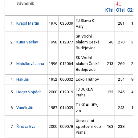
závodník
K1sl
C1sl
C2sl
TJ Slavia K.
1.
Kvapil Martin
1976
035009
281
13
Vary
SK Vodní
2.
Kuna Václav
1998
012077
slalom České
48
270
34
Budějovice
SK Vodní
3.
Matulková Jana
1996
012064
slalom České
213
269
23
Budějovice
4.
Hák Jiří
1952
060002
Loko Trutnov
254
97
TJ DUKLA
5.
Heger Vojtěch
2000
012019
123
245
41
Praha
TJ KRALUPY,
6.
Vaněk Jiří
1987
014009
243
15
z.s.
Univerzitní
7.
Říhová Eva
2000
009078
sportovní klub
163
238
6
Praha