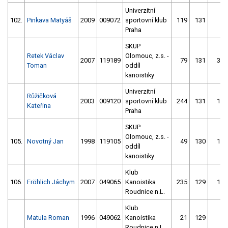
Univerzitní
102.
Pinkava Matyáš
2009
009072
sportovní klub
119
131
6
Praha
SKUP
Retek Václav
Olomouc, z.s. -
2007
119189
79
131
30
Toman
oddíl
kanoistiky
Univerzitní
Růžičková
2003
009120
sportovní klub
244
131
10
Kateřina
Praha
SKUP
Olomouc, z.s. -
105.
Novotný Jan
1998
119105
49
130
15
oddíl
kanoistiky
Klub
106.
Fröhlich Jáchym
2007
049065
Kanoistika
235
129
10
Roudnice n.L.
Klub
Matula Roman
1996
049062
Kanoistika
21
129
2
Roudnice n.L.