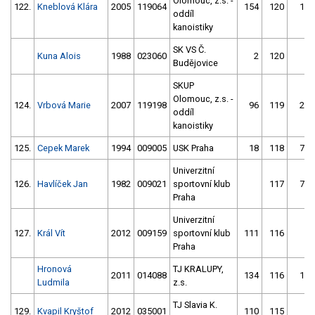
Olomouc, z.s. -
122.
Kneblová Klára
2005
119064
154
120
14
oddíl
kanoistiky
SK VS Č.
Kuna Alois
1988
023060
2
120
Budějovice
SKUP
Olomouc, z.s. -
124.
Vrbová Marie
2007
119198
96
119
29
oddíl
kanoistiky
125.
Cepek Marek
1994
009005
USK Praha
18
118
74
Univerzitní
126.
Havlíček Jan
1982
009021
sportovní klub
117
72
Praha
Univerzitní
127.
Král Vít
2012
009159
sportovní klub
111
116
7
Praha
Hronová
TJ KRALUPY,
2011
014088
134
116
14
Ludmila
z.s.
TJ Slavia K.
129.
Kvapil Kryštof
2012
035001
110
115
4