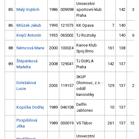
Univerzitní
85.
Malý Vojtěch
1986
009098
sportovní klub
142
37
Praha
86.
Mrůzek Jakub
1995
121073
KK Opava
7
140
9
Krejčí Antonín
1955
065002
TJ Roztoky
140
61
Kanoe Klub
88.
Němcová Marie
2000
103024
161
138
6
Spoj Brno
Štěpánková
TJ DUKLA
89.
2008
129041
142
137
4
Markéta
Praha
SKUP
Doležalová
Olomouc, z.s. -
2003
119157
129
137
27
Lucie
oddíl
kanoistiky
Delfín
Kopička Ondřej
1989
046108
10
137
4
Jablonec
Pospíšilová
1989
030019
VS Tábor
261
137
129
Jitka
Univerzitní
Havlíčková