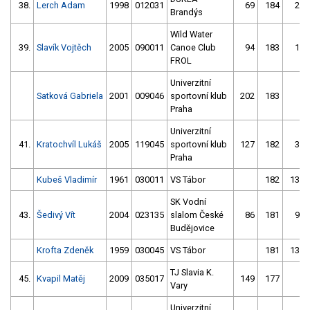
38.
Lerch Adam
1998
012031
69
184
28
Brandýs
Wild Water
39.
Slavík Vojtěch
2005
090011
Canoe Club
94
183
18
FROL
Univerzitní
Satková Gabriela
2001
009046
sportovní klub
202
183
6
Praha
Univerzitní
41.
Kratochvíl Lukáš
2005
119045
sportovní klub
127
182
34
Praha
Kubeš Vladimír
1961
030011
VS Tábor
182
130
SK Vodní
43.
Šedivý Vít
2004
023135
slalom České
86
181
93
Budějovice
Krofta Zdeněk
1959
030045
VS Tábor
181
138
TJ Slavia K.
45.
Kvapil Matěj
2009
035017
149
177
4
Vary
Univerzitní