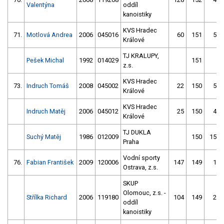
Valentýna
oddíl
kanoistiky
KVS Hradec
71.
Motlová Andrea
2006
045016
60
151
51
Králové
TJ KRALUPY,
Pešek Michal
1992
014029
151
7
z.s.
KVS Hradec
73.
Indruch Tomáš
2008
045002
22
150
53
Králové
KVS Hradec
Indruch Matěj
2006
045012
25
150
42
Králové
TJ DUKLA
Suchý Matěj
1986
012009
150
157
Praha
Vodní sporty
76.
Fabian František
2009
120006
147
149
16
Ostrava, z.s.
SKUP
Olomouc, z.s. -
Střílka Richard
2006
119180
104
149
27
oddíl
kanoistiky