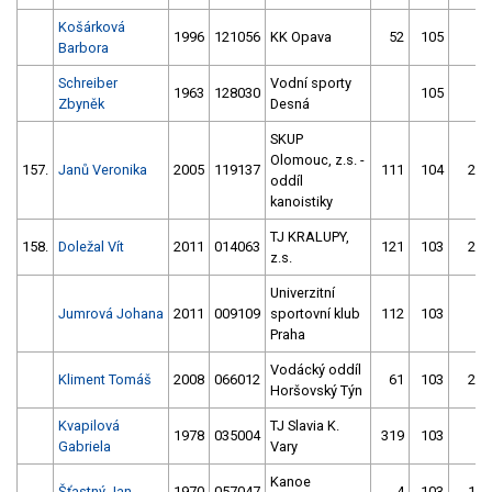
Košárková
1996
121056
KK Opava
52
105
7
Barbora
Schreiber
Vodní sporty
1963
128030
105
4
Zbyněk
Desná
SKUP
Olomouc, z.s. -
157.
Janů Veronika
2005
119137
111
104
29
oddíl
kanoistiky
TJ KRALUPY,
158.
Doležal Vít
2011
014063
121
103
20
z.s.
Univerzitní
Jumrová Johana
2011
009109
sportovní klub
112
103
7
Praha
Vodácký oddíl
Kliment Tomáš
2008
066012
61
103
27
Horšovský Týn
Kvapilová
TJ Slavia K.
1978
035004
319
103
6
Gabriela
Vary
Kanoe
Šťastný Jan
1970
057047
4
103
13