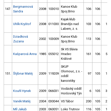
Bergmannová
Kanoe Klub
147.
2008
103010
106
106
2
Sandra
Spoj Brno
Kajak klub
Uhlík Kryštof
2008
011030
Brandýs nad
103
106
16
Labem, z. s.
Dziadková
Kanoe Klub
2002
103009
113
106
6
Zuzana
Spoj Brno
Sk VS Slávia
Kašparová Anna
1985
055012
Hradec
161
106
50
Králové
SKUP
Olomouc, z.s. -
151.
Štýbnar Matěj
2009
119209
97
105
17
oddíl
kanoistiky
Vodácký oddíl
Kouřil Hynek
2009
066031
6
105
38
Horšovský Týn
Vaněk Matěj
2004
030044
VS Tábor
200
105
29
Míl Jakub
2003
060051
Loko Trutnov
116
105
12