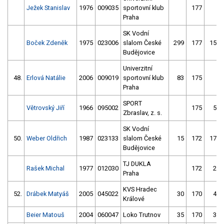
Ježek Stanislav
1976
009035
sportovní klub
177
4
Praha
SK Vodní
Boček Zdeněk
1975
023006
slalom České
299
177
159
Budějovice
Univerzitní
48.
Erlová Natálie
2006
009019
sportovní klub
83
175
7
Praha
SPORT
Větrovský Jiří
1966
095002
175
59
Zbraslav, z. s.
SK Vodní
50.
Weber Oldřich
1987
023133
slalom České
15
172
179
Budějovice
TJ DUKLA
Rašek Michal
1977
012030
172
22
Praha
KVS Hradec
52.
Drábek Matyáš
2005
045022
30
170
44
Králové
Beier Matouš
2004
060047
Loko Trutnov
35
170
30