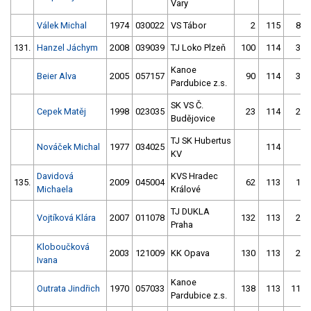
Vary
Válek Michal
1974
030022
VS Tábor
2
115
86
131.
Hanzel Jáchym
2008
039039
TJ Loko Plzeň
100
114
35
Kanoe
Beier Alva
2005
057157
90
114
30
Pardubice z.s.
SK VS Č.
Cepek Matěj
1998
023035
23
114
28
Budějovice
TJ SK Hubertus
Nováček Michal
1977
034025
114
2
KV
Davidová
KVS Hradec
135.
2009
045004
62
113
17
Michaela
Králové
TJ DUKLA
Vojtíková Klára
2007
011078
132
113
26
Praha
Kloboučková
2003
121009
KK Opava
130
113
21
Ivana
Kanoe
Outrata Jindřich
1970
057033
138
113
111
Pardubice z.s.