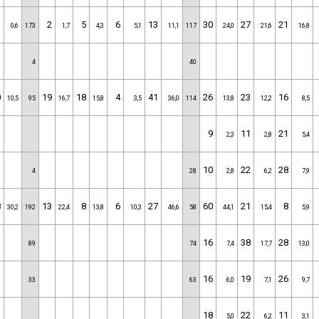
1
2
5
6
13
30
27
21
0,6
173
1,7
4,3
5,1
11,1
117
24,0
21,6
16,8
4
40
0
19
18
4
41
26
23
16
10,5
95
16,7
15,8
3,5
36,0
114
13,8
12,2
8,5
9
11
21
2,3
2,8
5,4
10
22
28
4
28
2,8
6,2
7,9
8
13
8
6
27
60
21
8
30,2
192
22,4
13,8
10,3
46,6
58
44,1
15,4
5,9
16
38
28
89
74
7,4
17,7
13,0
16
19
26
33
63
6,0
7,1
9,7
18
22
11
5,0
6,2
3,1