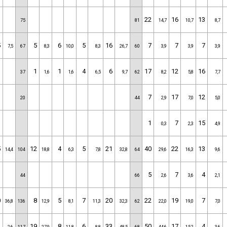
22
16
13
75
81
14,7
10,7
8,7
5
5
6
5
16
7
7
7
7,5
67
8,3
10,0
8,3
26,7
60
3,9
3,9
3,9
1
1
4
6
17
12
16
37
1,6
1,6
6,5
9,7
62
8,2
5,8
7,7
7
17
12
20
44
2,9
7,0
5,0
1
7
15
0,3
2,3
4,9
5
12
4
5
21
40
22
13
14,4
104
18,8
6,3
7,8
32,8
64
29,6
16,3
9,6
5
7
4
44
66
2,6
3,6
2,1
0
8
5
7
20
22
19
7
36,8
136
12,9
8,1
11,3
32,3
62
22,0
19,0
7,0
3
19
8
6
33
50
17
4