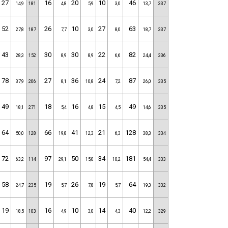
27
16
20
10
46
14,9
181
4,8
5,9
3,0
13,7
337
52
26
10
27
63
27,8
187
7,7
3,0
8,0
18,7
337
43
30
30
22
82
28,3
152
8,9
8,9
6,6
24,4
336
78
27
36
24
87
37,9
206
8,1
10,8
7,2
26,0
335
49
18
16
15
49
18,1
271
5,4
4,8
4,5
14,6
335
64
66
41
21
128
50,0
128
19,8
12,3
6,3
38,3
334
72
97
50
34
181
63,2
114
29,1
15,0
10,2
54,4
333
58
19
26
19
64
24,7
235
5,7
7,8
5,7
19,3
332
19
16
10
14
40
18,5
103
4,9
3,0
4,3
12,2
329