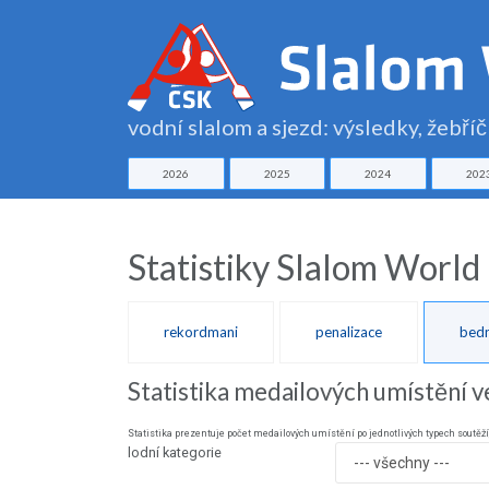
vodní slalom a sjezd: výsledky, žebří
2026
2025
2024
202
Statistiky Slalom World
rekordmani
penalizace
bedn
Statistika medailových umístění v
Statistika prezentuje počet medailových umístění po jednotlivých typech soutěží
lodní kategorie