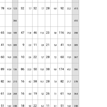
78
32
32
28
92
62,4
125
7,7
7,7
6,8
22,2
415
366
410
65
47
46
23
116
34,4
189
11,8
11,6
5,8
29,2
398
41
9
11
21
41
10,5
389
2,3
2,8
5,4
10,5
389
60
10
22
28
60
16,9
355
2,6
5,7
7,2
15,5
387
89
86
50
38
174
65,4
136
22,3
13,0
9,8
45,1
386
82
16
38
28
82
38,1
215
4,2
10,1
7,4
21,7
378
61
16
19
26
61
22,8
268
4,4
5,2
7,1
16,8
364
51
18
22
11
51
14,3
358
5,0
6,2
3,1
14,3
358