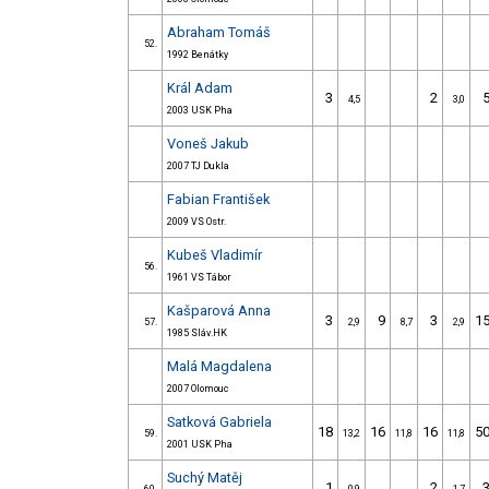
Abraham Tomáš
52.
1992 Benátky
Král Adam
3
2
4,5
3,0
2003 USK Pha
Voneš Jakub
2007 TJ Dukla
Fabian František
2009 VS Ostr.
Kubeš Vladimír
56.
1961 VS Tábor
Kašparová Anna
3
9
3
1
57.
2,9
8,7
2,9
1985 Sláv.HK
Malá Magdalena
2007 Olomouc
Satková Gabriela
18
16
16
5
59.
13,2
11,8
11,8
2001 USK Pha
Suchý Matěj
1
2