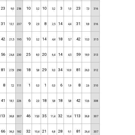
23
10
10
3
23
9,0
256
3,2
3,2
1,0
7,3
316
31
9
8
14
31
13,1
237
2,9
2,5
4,4
9,8
316
42
10
14
18
42
21,5
195
3,2
4,4
5,7
13,3
315
56
25
20
14
59
24,4
230
8,0
6,4
4,5
18,9
313
81
18
29
34
81
27,9
290
5,8
9,3
10,9
26,0
312
8
1
1
6
8
7,2
111
0,3
0,3
1,9
2,6
310
41
6
18
18
42
18,1
226
2,0
5,8
5,8
13,6
308
113
46
35
32
113
36,8
307
15,0
11,4
10,4
36,8
307
66
32
21
28
81
36,3
182
10,4
6,8
9,1
26,4
307