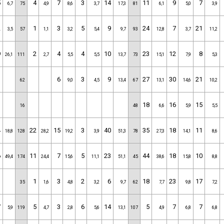
5
4
7
3
14
11
9
7
6,7
75
4,9
8,6
3,7
17,3
81
6,1
5,0
3,9
2
1
3
5
9
24
7
21
3,5
57
1,1
3,2
5,4
9,7
93
12,8
3,7
11,2
9
2
4
4
10
23
12
8
26,1
111
2,7
5,5
5,5
13,7
73
15,1
7,9
5,3
6
3
9
27
30
21
62
9,0
4,5
13,4
67
13,1
14,6
10,2
18
16
15
16
48
6,6
5,9
5,5
4
22
15
3
40
35
18
11
18,8
128
28,2
19,2
3,9
51,3
78
27,3
14,1
8,6
6
11
7
5
23
44
18
10
49,4
174
24,4
15,6
11,1
51,1
45
38,6
15,8
8,8
1
3
2
6
18
23
17
35
1,6
4,8
3,2
9,7
62
7,7
9,8
7,2
7
5
3
6
14
5
7
7
5,9
119
4,7
2,8
5,6
13,1
107
4,9
6,8
6,8