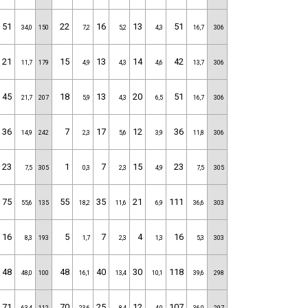
51
22
16
13
51
34,0
150
7,2
5,2
4,3
16,7
306
21
15
13
14
42
11,7
179
4,9
4,3
4,6
13,7
306
45
18
13
20
51
21,7
207
5,9
4,3
6,5
16,7
306
36
7
17
12
36
14,9
242
2,3
5,6
3,9
11,8
306
23
1
7
15
23
7,5
305
0,3
2,3
4,9
7,5
305
75
55
35
21
111
55,6
135
18,2
11,6
6,9
36,6
303
16
5
7
4
16
8,3
193
1,7
2,3
1,3
5,3
303
48
48
40
30
118
48,0
100
16,1
13,4
10,1
39,6
298
71
70
25
12
107