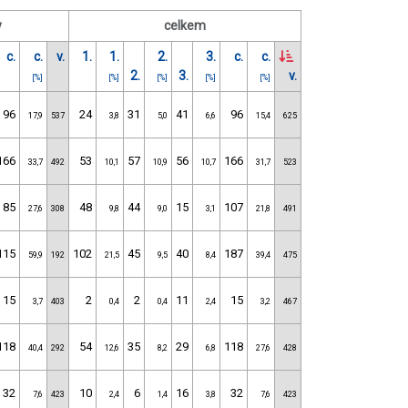
y
celkem
c.
c.
v.
1.
1.
2.
3.
c.
c.
2.
3.
v.
[%]
[%]
[%]
[%]
[%]
96
24
31
41
96
17,9
537
3,8
5,0
6,6
15,4
625
166
53
57
56
166
33,7
492
10,1
10,9
10,7
31,7
523
85
48
44
15
107
27,6
308
9,8
9,0
3,1
21,8
491
115
102
45
40
187
59,9
192
21,5
9,5
8,4
39,4
475
15
2
2
11
15
3,7
403
0,4
0,4
2,4
3,2
467
118
54
35
29
118
40,4
292
12,6
8,2
6,8
27,6
428
32
10
6
16
32
7,6
423
2,4
1,4
3,8
7,6
423