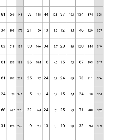
81
53
44
37
134
56,6
143
14,8
12,3
10,3
37,4
358
34
21
13
12
46
19,3
176
5,9
3,6
3,4
12,9
357
103
58
34
28
120
51,8
199
16,6
9,7
8,0
34,4
349
61
36
16
15
67
33,3
183
10,4
4,6
4,3
19,3
347
61
25
24
24
73
29,2
209
7,2
6,9
6,9
21,1
346
24
5
4
15
24
7,0
344
1,5
1,2
4,4
7,0
344
68
22
24
25
71
24,7
275
6,4
7,0
7,3
20,8
342
31
9
13
10
32
12,6
246
2,7
3,8
3,0
9,4
339