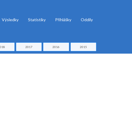
Výsledky
Statistiky
Přihlášky
Oddíly
018
2017
2016
2015