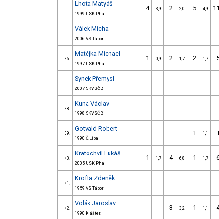
Lhota Matyáš
4
2
5
1
3,9
2,0
4,9
1999 USK Pha
Válek Michal
2006 VS Tábor
Matějka Michael
1
2
2
36.
0,9
1,7
1,7
1997 USK Pha
Synek Přemysl
2007 SKVSČB
Kuna Václav
38.
1998 SKVSČB
Gotvald Robert
1
39.
1,1
1990 Č.Lípa
Kratochvíl Lukáš
1
4
1
40.
1,7
6,8
1,7
2005 USK Pha
Krofta Zdeněk
41.
1959 VS Tábor
Volák Jaroslav
3
1
42.
3,2
1,1
1990 Klášter.