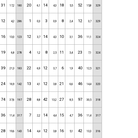
31
20
14
18
52
17,2
180
6,1
4,3
5,5
15,8
329
12
1
3
8
12
4,2
286
0,3
0,9
2,4
3,7
329
16
12
14
10
36
13,0
123
3,7
4,3
3,1
11,1
324
19
4
8
11
23
6,8
278
1,2
2,5
3,4
7,1
324
39
22
12
6
40
21,3
183
6,9
3,7
1,9
12,5
321
24
13
12
21
46
16,9
142
4,1
3,8
6,6
14,4
320
74
28
42
27
97
37,6
197
8,8
13,2
8,5
30,5
318
36
7
14
15
36
11,4
317
2,2
4,4
4,7
11,4
317
28
14
12
16
42
19,6
143
4,4
3,8
5,1
13,3
316