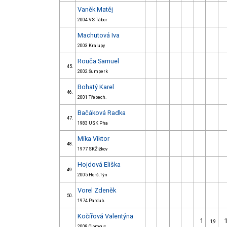
Vaněk Matěj
2004 VS Tábor
Machutová Iva
2003 Kralupy
Rouča Samuel
45.
2002 Šumperk
Bohatý Karel
46.
2001 Třebech.
Bačáková Radka
47.
1983 USK Pha
Míka Viktor
48.
1977 SKŽižkov
Hojdová Eliška
49.
2005 Horš.Týn
Vorel Zdeněk
50.
1974 Pardub.
Kočířová Valentýna
1
1,9
2008 Olomouc