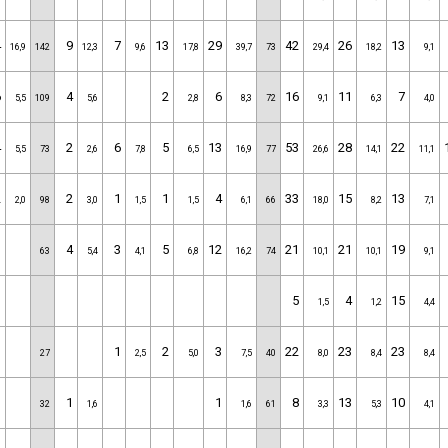
4
9
7
13
29
42
26
13
16,9
142
12,3
9,6
17,8
39,7
73
29,4
18,2
9,1
6
4
2
6
16
11
7
5,5
109
5,6
2,8
8,3
72
9,1
6,3
4,0
4
2
6
5
13
53
28
22
5,5
73
2,6
7,8
6,5
16,9
77
26,6
14,1
11,1
2
2
1
1
4
33
15
13
2,0
98
3,0
1,5
1,5
6,1
66
18,0
8,2
7,1
4
3
5
12
21
21
19
63
5,4
4,1
6,8
16,2
74
10,1
10,1
9,1
5
4
15
1,5
1,2
4,4
1
2
3
22
23
23
27
2,5
5,0
7,5
40
8,0
8,4
8,4
1
1
8
13
10
32
1,6
1,6
61
3,3
5,3
4,1