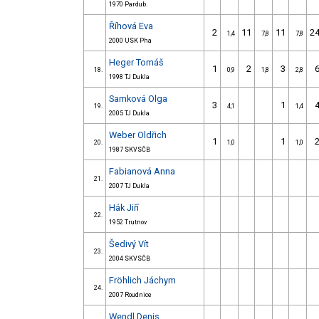
1970 Pardub.
Říhová Eva
2
11
11
2
1,4
7,8
7,8
2000 USK Pha
Heger Tomáš
1
2
3
18.
0,9
1,8
2,8
1998 TJ Dukla
Samková Olga
3
1
19.
4,1
1,4
2005 TJ Dukla
Weber Oldřich
1
1
20.
1,0
1,0
1987 SKVSČB
Fabianová Anna
21.
2007 TJ Dukla
Hák Jiří
22.
1952 Trutnov
Šedivý Vít
23.
2004 SKVSČB
Fröhlich Jáchym
24.
2007 Roudnice
Wendl Denis