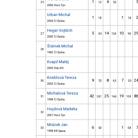
1
4
25.
1,3
5,3
2000 Horš.Týn
Urban Michal
1
1
1,8
1,8
2004 TJ Dukla
Heger Vojtěch
5
14
10
2
27.
4,5
12,6
9,0
2000 TJ Dukla
Šrámek Michal
28.
1982 TJ Dukla
Kvapil Matěj
2009 Sláv.KV
Kneblová Tereza
9
8
7
2
30.
7,0
6,3
5,5
2003 TJ Dukla
Michalová Tereza
42
25
19
8
31.
24,1
14,4
10,9
1998 TJ Dukla
Hojdová Markéta
32.
2007 Horš.Týn
Mrázek Jan
6
1
33.
5,0
0,8
1998 KK Opava