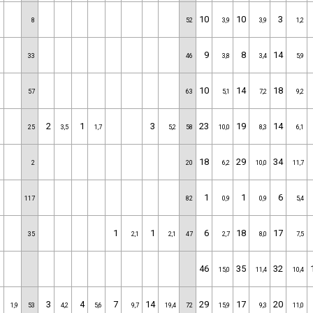
10
10
3
8
52
3,9
3,9
1,2
9
8
14
33
46
3,8
3,4
5,9
10
14
18
57
63
5,1
7,2
9,2
2
1
3
23
19
14
25
3,5
1,7
5,2
58
10,0
8,3
6,1
18
29
34
2
20
6,2
10,0
11,7
1
1
6
117
82
0,9
0,9
5,4
1
1
6
18
17
35
2,1
2,1
47
2,7
8,0
7,5
46
35
32
15,0
11,4
10,4
1
3
4
7
14
29
17
20
1,9
53
4,2
5,6
9,7
19,4
72
15,9
9,3
11,0