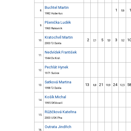
Buchtel Martin
1
8.
0,6
1982 Hubertus
Pšenička Luděk
9.
1960 Rakovník
Kratochvíl Martin
2
5
3
1
10.
2,1
5,3
3,2
2003 TJ Dukla
Nedvídek František
11.
1944 Dv.Král.
Pechlát Hynek
12.
1971 Sušice
Satková Martina
13
21
24
5
13.
6,8
10,9
12,5
1998 TJ Dukla
Košík Michal
14.
1995 SKVeselí
Růžičková Kateřina
15.
2003 USK Pha
Outrata Jindřich
16.