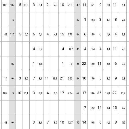
1
5
3
2
10
11
9
11
10,8
102
10,6
6,4
4,3
21,3
47
6,1
5,0
6,1
1
3
8
13
30
0,4
1,1
2,8
5
5
6
4
15
6
6
4
4,3
117
6,0
7,1
4,8
17,9
84
4,9
4,9
3,3
4
4
4
4
11
8,7
8,7
46
1,4
1,4
4,0
1
1
22
11
6
82
1,8
1,8
56
12,0
6,0
3,3
1
3
7
11
21
10
5
9
1,1
94
3,6
8,3
13,1
25,0
84
7,0
3,5
6,3
6
10
3
4
17
17
35
22
10,2
59
16,1
4,8
6,5
27,4
62
8,6
17,8
11,2
7
14
15
2,2
4,4
4,7
4
3
7
10
14
6
8
4,3
94
3,8
8,9
12,7
79
9,8
4,2
5,6