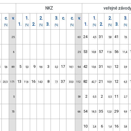
NKZ
veřejné závod
.
c.
v.
1.
2.
3.
c.
c.
v.
1.
2.
3.
1.
2.
3.
1.
2.
3.
[%]
[%]
[%]
[%]
[%]
[%]
[%]
[%]
24
31
41
25
63
4,5
5,8
7,6
53
57
56
6
25
10,8
11,6
11,4
5
5
9
3
17
42
31
12
5,6
89
5,3
9,6
3,2
18,1
94
13,6
10,1
3,9
5
13
16
8
37
82
21
12
20,5
171
11,6
14,3
7,1
33,0
112
42,7
10,9
6,3
2
2
11
5
59
0,5
0,5
2,7
54
35
29
70
66
18,5
12,0
9,9
10
6
16
2,4
1,4
3,8