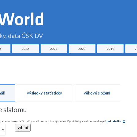
čky, data ČSK DV
3
2022
2021
2020
2019
2
áři
výsledky statisticky
věkové složení
e slalomu
, celkovou sumu a % podíly z celkového počtu výsledků. Vysvětlivky k záhlavím sloupců
pod tabulkou