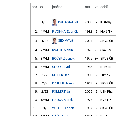
por.
vk
jméno
nar.
vt
oddíl
POHANKA Vít
1.
1/DS
2000
2
Klatovy
2.
1/VM
PIVOŇKA Zdeněk
1982
2
Horš.Týn
ŠEDIVÝ Vít
3.
1/ZS
2004
2
SKVS ČB
4.
2/VM
KVAPIL Martin
1976
2+
Sláv.KV
5.
3/VM
BOČEK Zdeněk
1975
3+
SKVS ČB
6.
4/VM
CHOD David
1982
2
Blovice
7.
1/V
MILLER Jan
1968
2
Turnov
8.
2/V
PRÜHER Jakub
1968
2
SKVS ČB
9.
2/ZS
POLLERT Jan
2005
2
USK Pha
10.
5/VM
HAUCK Marek
1977
2
KVS HK
11.
1/
WEBER Oldřich
1987
2
SKVS ČB