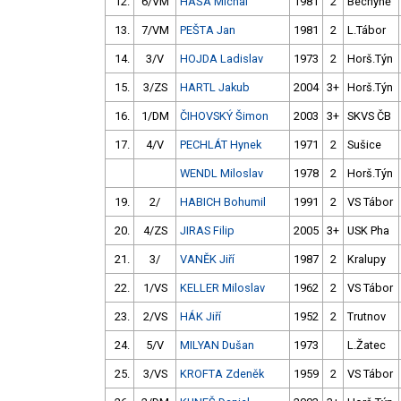
12.
6/VM
HÁŠA Michal
1981
2
Bechyně
13.
7/VM
PEŠTA Jan
1981
2
L.Tábor
14.
3/V
HOJDA Ladislav
1973
2
Horš.Týn
15.
3/ZS
HARTL Jakub
2004
3+
Horš.Týn
16.
1/DM
ČIHOVSKÝ Šimon
2003
3+
SKVS ČB
17.
4/V
PECHLÁT Hynek
1971
2
Sušice
WENDL Miloslav
1978
2
Horš.Týn
19.
2/
HABICH Bohumil
1991
2
VS Tábor
20.
4/ZS
JIRAS Filip
2005
3+
USK Pha
21.
3/
VANĚK Jiří
1987
2
Kralupy
22.
1/VS
KELLER Miloslav
1962
2
VS Tábor
23.
2/VS
HÁK Jiří
1952
2
Trutnov
24.
5/V
MILYAN Dušan
1973
L.Žatec
25.
3/VS
KROFTA Zdeněk
1959
2
VS Tábor