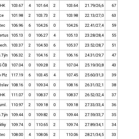
 HK
103.67
4
101.64
2
103.64
21.79/26,6
67
ce
101.98
2
103.73
2
103.98
22.13/27,0
63
tec
106.96
6
104.26
0
104.26
22.41/27,4
59
ertus
105.13
0
106.27
4
105.13
23.28/28,4
55
ech.
103.37
2
104.50
6
105.37
23.52/28,7
51
.Týn
106.32
2
104.16
2
106.16
24.31/29,7
47
S ČB
107.04
0
109.28
2
107.04
25.19/30,8
43
 Plz
117.19
6
103.45
4
107.45
25.60/31,3
39
ěslav
108.16
0
109.34
0
108.16
26.31/32,1
38
 HK
111.07
0
108.37
0
108.37
26.52/32,4
37
uml.
110.97
2
109.18
0
109.18
27.33/33,4
36
.Týn
109.44
0
109.82
0
109.44
27.59/33,7
35
tky
109.74
0
110.65
2
109.74
27.89/34,1
34
tec
108.00
4
108.06
2
110.06
28.21/34,5
33