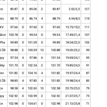
ce
83.87
0
85.06
2
83.87
2.02/2,5
127
tec
88.79
0
86.74
4
88.79
6.94/8,5
119
.KV
97.66
0
97.60
0
97.60
15.75/19,2
111
ábor
100.78
0
99.34
0
99.34
17.49/21,4
107
 Pha
99.89
0
101.09
0
99.89
18.04/22,0
103
S ČB
98.88
2
100.39
10
100.88
19.03/23,2
99
upy
97.54
4
97.86
6
101.54
19.69/24,1
95
tky
101.70
0
102.54
2
101.70
19.85/24,3
91
tec
101.82
0
104.16
4
101.82
19.97/24,4
87
S ČB
98.85
4
97.83
4
101.83
19.98/24,4
83
ce
98.58
4
102.63
10
102.58
20.73/25,3
79
upy
102.92
0
103.99
2
102.92
21.07/25,7
75
ce
102.98
0
104.61
0
102.98
21.13/25,8
71