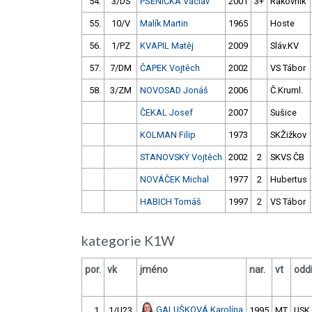
54.
3/DS
PŠENIČKA Václav
2001
3+
Rakovník
55.
10/V
Malík Martin
1965
Hoste
56.
1/PZ
KVAPIL Matěj
2009
Sláv.KV
57.
7/DM
ČAPEK Vojtěch
2002
VS Tábor
58.
3/ZM
NOVOSAD Jonáš
2006
Č.Kruml.
ČEKAL Josef
2007
Sušice
KOLMAN Filip
1973
SKŽižkov
STANOVSKÝ Vojtěch
2002
2
SKVS ČB
NOVÁČEK Michal
1977
2
Hubertus
HABICH Tomáš
1997
2
VS Tábor
kategorie K1W
por.
vk
jméno
nar.
vt
oddí
GALUŠKOVÁ Karolína
1.
1/U23
1995
MT
USK