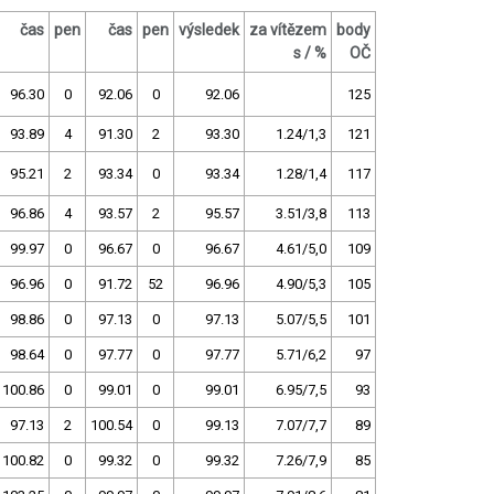
čas
pen
čas
pen
výsledek
za vítězem
body
s / %
OČ
96.30
0
92.06
0
92.06
125
93.89
4
91.30
2
93.30
1.24/1,3
121
95.21
2
93.34
0
93.34
1.28/1,4
117
96.86
4
93.57
2
95.57
3.51/3,8
113
99.97
0
96.67
0
96.67
4.61/5,0
109
96.96
0
91.72
52
96.96
4.90/5,3
105
98.86
0
97.13
0
97.13
5.07/5,5
101
98.64
0
97.77
0
97.77
5.71/6,2
97
100.86
0
99.01
0
99.01
6.95/7,5
93
97.13
2
100.54
0
99.13
7.07/7,7
89
100.82
0
99.32
0
99.32
7.26/7,9
85