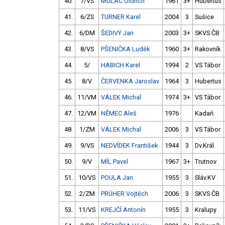
40.
7/VS
MULAČ Oldřich
1961
3+
Hubertus
41.
6/ZS
TURNER Karel
2004
3
Sušice
42.
6/DM
ŠEDIVÝ Jan
2003
3+
SKVS ČB
43.
8/VS
PŠENIČKA Luděk
1960
3+
Rakovník
44.
5/
HABICH Karel
1994
2
VS Tábor
45.
8/V
ČERVENKA Jaroslav
1964
3
Hubertus
46.
11/VM
VÁLEK Michal
1974
3+
VS Tábor
47.
12/VM
NĚMEC Aleš
1976
Kadaň
48.
1/ZM
VÁLEK Michal
2006
3
VS Tábor
49.
9/VS
NEDVÍDEK František
1944
3
Dv.Král.
50.
9/V
MÍL Pavel
1967
3+
Trutnov
51.
10/VS
POULA Jan
1955
3
Sláv.KV
52.
2/ZM
PRÜHER Vojtěch
2006
3
SKVS ČB
53.
11/VS
KREJČÍ Antonín
1955
3
Kralupy