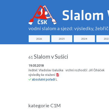
vodní slalom a sjezd: výsledky, žebří
2026
2025
2024
202
Slalom v Sušici
61
19.05.2018
ředitel: Vladislav Galuška vrchní rozhodčí: Jiří Čiháček
výsledky ke stažení:
absolutní pořadí
L
kategorie C1M