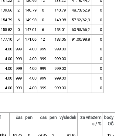
131.22
2
130.96
12
133.22
41.16/44,7
0
139.66
2
140.79
0
140.79
48.73/52,9
0
154.79
6
149.98
0
149.98
57.92/62,9
0
155.82
0
147.01
6
153.01
60.95/66,2
0
177.10
54
171.06
12
183.06
91.00/98,8
0
4.00
999
4.00
999
999.00
0
4.00
999
4.00
999
999.00
0
4.00
999
4.00
999
999.00
0
4.00
999
4.00
999
999.00
0
4.00
999
4.00
999
999.00
0
l
čas
pen
čas
pen
výsledek
za vítězem
body
s / %
OČ
 Pha
82.42
0
79.85
2
81.85
135