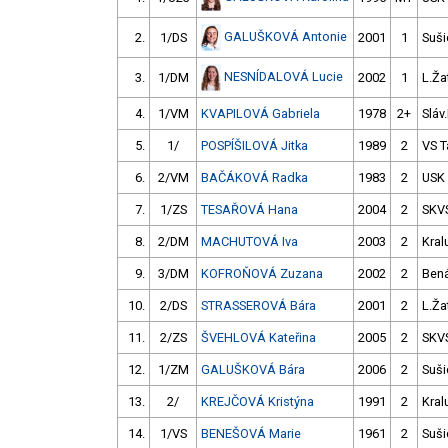
GALUŠKOVÁ Antonie
2.
1/DS
2001
1
Suši
NESNÍDALOVÁ Lucie
3.
1/DM
2002
1
L.Ža
4.
1/VM
KVAPILOVÁ Gabriela
1978
2+
Sláv
5.
1/
POSPÍŠILOVÁ Jitka
1989
2
VS T
6.
2/VM
BAČÁKOVÁ Radka
1983
2
USK
7.
1/ZS
TESAŘOVÁ Hana
2004
2
SKV
8.
2/DM
MACHUTOVÁ Iva
2003
2
Kral
9.
3/DM
KOFROŇOVÁ Zuzana
2002
2
Bená
10.
2/DS
STRASSEROVÁ Bára
2001
2
L.Ža
11.
2/ZS
ŠVEHLOVÁ Kateřina
2005
2
SKV
12.
1/ZM
GALUŠKOVÁ Bára
2006
2
Suši
13.
2/
KREJČOVÁ Kristýna
1991
2
Kral
14.
1/VS
BENEŠOVÁ Marie
1961
2
Suši