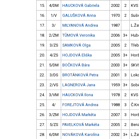
15.
4/DM
HAUCKOVÁ Gabriela
2002
2
KVS
16.
1/V
GALUŠKOVÁ Anna
1970
2
Suši
17.
3/
MILYANOVÁ Andrea
1987
L.Ža
18.
2/ZM
TŮMOVÁ Veronika
2006
3+
Hub
19.
3/ZS
SAMKOVÁ Olga
2005
2
Třeb
20.
4/ZS
HOJDOVÁ Eliška
2005
3+
Horš
21.
5/DM
BOČKOVÁ Bára
2003
3+
SKV
22.
3/DS
BROTÁNKOVÁ Petra
2001
3
Loko
23.
2/VS
LAGNEROVÁ Jana
1959
3+
Sob
24.
3/VM
HAUCKOVÁ Ilona
1978
2
KVS
25.
4/
FOREJTOVÁ Andrea
1988
3
Č.Kr
26.
3/ZM
HOJDOVÁ Markéta
2007
3
Horš
27.
5/ZS
PAVELKOVÁ Markéta
2005
2
Bená
28.
6/DM
NOVÁKOVÁ Karolína
2002
3+
L.Ža