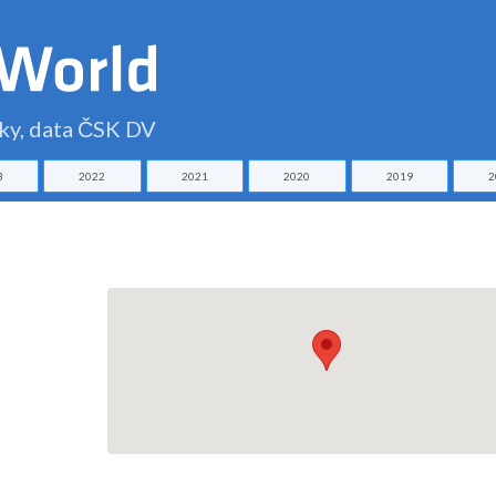
čky, data ČSK DV
3
2022
2021
2020
2019
2