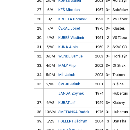
26.
2/DM
KUNEŠ Daniel
2003
3+
Horš.Týn
27.
6/V
KEŠ Miroslav
1967
3+
Soběslav
28.
4/
KROFTA Dominik
1993
2
VS Tábor
29.
7/V
ČEKAL Josef
1970
3+
Klášter.
30.
4/VS
KUBEŠ Vladimír
1961
2
VS Tábor
31.
5/VS
KUNA Alois
1960
2
SKVS ČB
32.
3/DM
WENDL Samuel
2003
3+
Horš.Týn
33.
4/DM
MALÝ Filip
2002
3+
Ot.Strak
34.
5/DM
MÍL Jakub
2003
3+
Trutnov
35.
2/DS
ŠVEJD Jakub
2001
Sušice
JANDA Zbyněk
1974
Hubertus
37.
6/VS
KUBÁT Jiří
1959
3+
Klatovy
38.
10/VM
SMETÁNKA Radek
1976
3+
Hubertus
39.
5/ZS
POLLERT Jáchym
2004
3
USK Pha