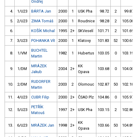
Ondřej
4.
1/U23
BÁRTA Jan
2000
1
USK Pha
98.72
2
99.87
5.
2/U23
ZIMA Tomáš
2000
1
Roudnice
98.28
2
105.08
6.
KOŠÍK Michal
1995
2+
SKVeselí
101.71
2
101.69
7.
3/U23
POHANKA Vít
2000
1
Klatovy
101.83
52
100.65
BUCHTEL
8.
1/VM
1982
1
Hubertus
103.05
0
103.19
Martin
MRÁZEK
KK
9.
1/DM
2004
2+
103.68
0
104.00
Jakub
Opava
RUDORFER
10.
2/DM
2003
2
Olomouc
102.87
50
102.18
Martin
11.
4/U23
CUBR Filip
2000
2+
ČSAD Plz
104.86
0
105.97
PETŘÍK
12.
5/U23
1997
2+
USK Pha
103.15
2
102.88
Matouš
KK
13.
6/U23
MRÁZEK Jan
1998
2+
103.66
50
104.89
Opava