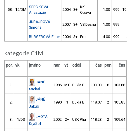
ŠEFČÍKOVÁ
KK
58.
15/DM
2004
3+
1.00
999
199.
Anastázie
Opava
JURAJDOVÁ
2007
3+
VS Desná
1.00
999
1.
Simona
BURGEROVÁ Ester
2004
3+
Frol
4.00
999
4.
kategorie C1M
por.
vk
jméno
nar.
vt
oddíl
čas
pen
čas
p
JÁNĚ
1.
1986
MT
Dukla B.
103.03
8
103.88
Michal
JÁNĚ
2.
1990
1
Dukla B.
118.07
2
105.85
Jakub
LHOTA
3.
1/DS
2002
2+
USK Pha
118.23
2
109.64
Kryštof