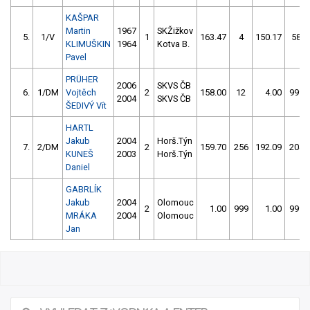
KAŠPAR
Martin
1967
SKŽižkov
5.
1/V
1
163.47
4
150.17
58
KLIMUŠKIN
1964
Kotva B.
Pavel
PRÜHER
2006
SKVS ČB
6.
1/DM
Vojtěch
2
158.00
12
4.00
999
2004
SKVS ČB
ŠEDIVÝ Vít
HARTL
Jakub
2004
Horš.Týn
7.
2/DM
2
159.70
256
192.09
204
KUNEŠ
2003
Horš.Týn
Daniel
GABRLÍK
Jakub
2004
Olomouc
2
1.00
999
1.00
999
MRÁKA
2004
Olomouc
Jan