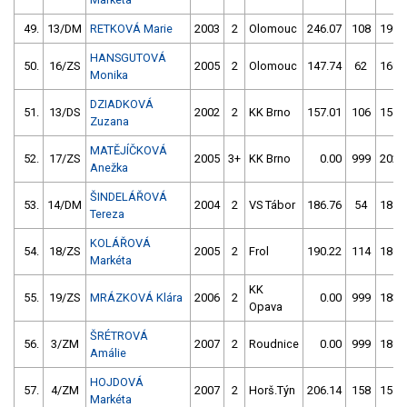
49.
13/DM
RETKOVÁ Marie
2003
2
Olomouc
246.07
108
199.
HANSGUTOVÁ
50.
16/ZS
2005
2
Olomouc
147.74
62
168.
Monika
DZIADKOVÁ
51.
13/DS
2002
2
KK Brno
157.01
106
154.
Zuzana
MATĚJÍČKOVÁ
52.
17/ZS
2005
3+
KK Brno
0.00
999
202.
Anežka
ŠINDELÁŘOVÁ
53.
14/DM
2004
2
VS Tábor
186.76
54
184.
Tereza
KOLÁŘOVÁ
54.
18/ZS
2005
2
Frol
190.22
114
186.
Markéta
KK
55.
19/ZS
MRÁZKOVÁ Klára
2006
2
0.00
999
183.
Opava
ŠRÉTROVÁ
56.
3/ZM
2007
2
Roudnice
0.00
999
186.
Amálie
HOJDOVÁ
57.
4/ZM
2007
2
Horš.Týn
206.14
158
155.
Markéta