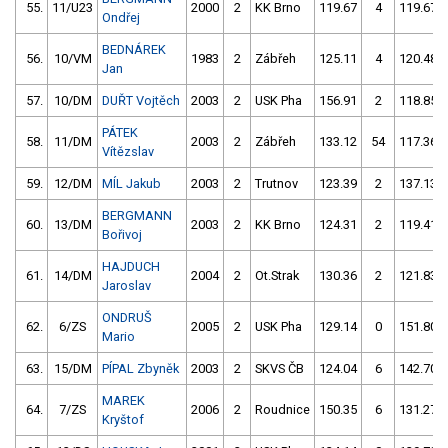
55.
11/U23
2000
2
KK Brno
119.67
4
119.67
Ondřej
BEDNÁREK
56.
10/VM
1983
2
Zábřeh
125.11
4
120.48
Jan
57.
10/DM
DUŘT Vojtěch
2003
2
USK Pha
156.91
2
118.85
PÁTEK
58.
11/DM
2003
2
Zábřeh
133.12
54
117.36
Vítězslav
59.
12/DM
MÍL Jakub
2003
2
Trutnov
123.39
2
137.13
BERGMANN
60.
13/DM
2003
2
KK Brno
124.31
2
119.41
Bořivoj
HAJDUCH
61.
14/DM
2004
2
Ot.Strak
130.36
2
121.83
Jaroslav
ONDRUŠ
62.
6/ZS
2005
2
USK Pha
129.14
0
151.80
Mario
63.
15/DM
PÍPAL Zbyněk
2003
2
SKVS ČB
124.04
6
142.70
MAREK
64.
7/ZS
2006
2
Roudnice
150.35
6
131.27
Kryštof