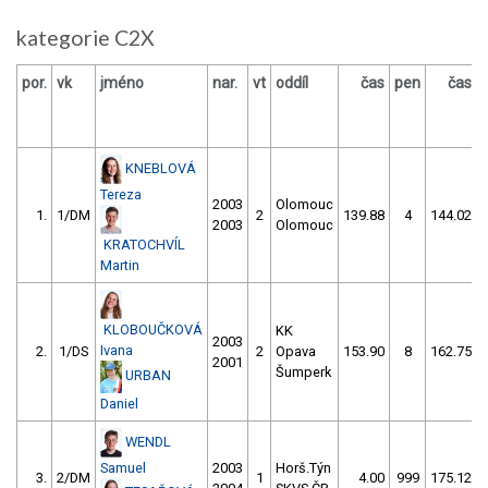
kategorie C2X
por.
vk
jméno
nar.
vt
oddíl
čas
pen
čas
KNEBLOVÁ
Tereza
2003
Olomouc
1.
1/DM
2
139.88
4
144.02
2003
Olomouc
KRATOCHVÍL
Martin
KLOBOUČKOVÁ
KK
2003
Ivana
2.
1/DS
2
Opava
153.90
8
162.75
2001
Šumperk
URBAN
Daniel
WENDL
Samuel
2003
Horš.Týn
3.
2/DM
1
4.00
999
175.12