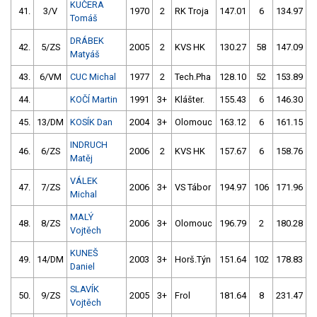
KUČERA
41.
3/V
1970
2
RK Troja
147.01
6
134.97
Tomáš
DRÁBEK
42.
5/ZS
2005
2
KVS HK
130.27
58
147.09
Matyáš
43.
6/VM
CUC Michal
1977
2
Tech.Pha
128.10
52
153.89
44.
KOČÍ Martin
1991
3+
Klášter.
155.43
6
146.30
45.
13/DM
KOSÍK Dan
2004
3+
Olomouc
163.12
6
161.15
INDRUCH
46.
6/ZS
2006
2
KVS HK
157.67
6
158.76
Matěj
VÁLEK
47.
7/ZS
2006
3+
VS Tábor
194.97
106
171.96
Michal
MALÝ
48.
8/ZS
2006
3+
Olomouc
196.79
2
180.28
Vojtěch
KUNEŠ
49.
14/DM
2003
3+
Horš.Týn
151.64
102
178.83
Daniel
SLAVÍK
50.
9/ZS
2005
3+
Frol
181.64
8
231.47
Vojtěch