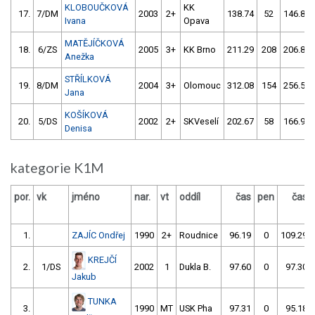
KLOBOUČKOVÁ
KK
17.
7/DM
2003
2+
138.74
52
146.81
Ivana
Opava
MATĚJÍČKOVÁ
18.
6/ZS
2005
3+
KK Brno
211.29
208
206.89
Anežka
STŘÍLKOVÁ
19.
8/DM
2004
3+
Olomouc
312.08
154
256.57
Jana
KOŠÍKOVÁ
20.
5/DS
2002
2+
SKVeselí
202.67
58
166.95
Denisa
kategorie K1M
por.
vk
jméno
nar.
vt
oddíl
čas
pen
čas
1.
ZAJÍC Ondřej
1990
2+
Roudnice
96.19
0
109.29
KREJČÍ
2.
1/DS
2002
1
Dukla B.
97.60
0
97.30
Jakub
TUNKA
3.
1990
MT
USK Pha
97.31
0
95.18