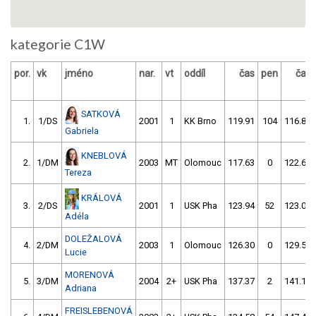
kategorie C1W
por.
vk
jméno
nar.
vt
oddíl
čas
pen
čas
SATKOVÁ
1.
1/DS
2001
1
KK Brno
119.91
104
116.80
Gabriela
KNEBLOVÁ
2.
1/DM
2003
MT
Olomouc
117.63
0
122.61
Tereza
KRÁLOVÁ
3.
2/DS
2001
1
USK Pha
123.94
52
123.09
Adéla
DOLEŽALOVÁ
4.
2/DM
2003
1
Olomouc
126.30
0
129.56
Lucie
MORENOVÁ
5.
3/DM
2004
2+
USK Pha
137.37
2
141.10
Adriana
FREISLEBENOVÁ