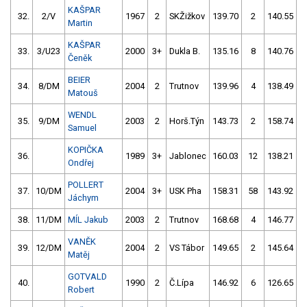
KAŠPAR
32.
2/V
1967
2
SKŽižkov
139.70
2
140.55
Martin
KAŠPAR
33.
3/U23
2000
3+
Dukla B.
135.16
8
140.76
Čeněk
BEIER
34.
8/DM
2004
2
Trutnov
139.96
4
138.49
Matouš
WENDL
35.
9/DM
2003
2
Horš.Týn
143.73
2
158.74
Samuel
KOPIČKA
36.
1989
3+
Jablonec
160.03
12
138.21
Ondřej
POLLERT
37.
10/DM
2004
3+
USK Pha
158.31
58
143.92
Jáchym
38.
11/DM
MÍL Jakub
2003
2
Trutnov
168.68
4
146.77
VANĚK
39.
12/DM
2004
2
VS Tábor
149.65
2
145.64
Matěj
GOTVALD
40.
1990
2
Č.Lípa
146.92
6
126.65
1
Robert