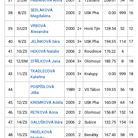
37.
2/ZM
FABIANOVÁ Anna
2007
2
Tzunami
208.61
54
163.
SEDLÁKOVÁ
38.
8/ZS
2005
2
USK Pha
0.00
999
165.
Magdalena
VRBOVÁ
39.
3/U23
2000
2+
Horš.Týn
128.54
52
122.
Alexandra
40.
9/ZS
JELÍNKOVÁ Sára
2005
3+
USK Pha
194.35
114
175.
41.
10/ZS
HEKOVÁ Natálie
2006
2
Roudnice
176.22
4
0.
42.
12/DM
STŘÍLKOVÁ Jana
2004
3+
Olomouc
183.75
8
180.
TKADLECOVÁ
43.
11/ZS
2005
3+
Kralupy
0.00
999
181.
Kateřina
POSPÍŠILOVÁ
44.
1989
2
VS Tábor
159.35
56
189.
Jitka
45.
12/ZS
KREMROVÁ Adéla
2005
2
USK Pha
160.09
64
142.
46.
13/ZS
RETKOVÁ Anna
2005
2
Olomouc
156.87
152
143.
47.
14/ZS
GALUŠKOVÁ Bára
2006
2
Sušice
132.75
154
143.
PAVELKOVÁ
48.
15/ZS
2005
2
Benátky
167.43
58
199.
Markéta