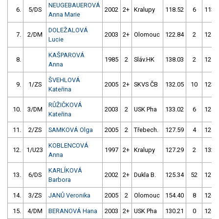
NEUGEBAUEROVÁ
6.
5/DS
2002
2+
Kralupy
118.52
6
113.
Anna Marie
DOLEŽALOVÁ
7.
2/DM
2003
2+
Olomouc
122.84
2
124.
Lucie
KAŠPAROVÁ
8.
1985
2
Sláv.HK
138.03
2
125.
Anna
ŠVEHLOVÁ
9.
1/ZS
2005
2+
SKVS ČB
132.05
10
123.
Kateřina
RŮŽIČKOVÁ
10.
3/DM
2003
2
USK Pha
133.02
6
124.
Kateřina
11.
2/ZS
SAMKOVÁ Olga
2005
2
Třebech.
127.59
4
124.
KOBLENCOVÁ
12.
1/U23
1997
2+
Kralupy
127.29
2
132.
Anna
KARLÍKOVÁ
13.
6/DS
2002
2+
Dukla B.
125.34
52
127.
Barbora
14.
3/ZS
JANŮ Veronika
2005
2
Olomouc
154.40
8
126.
15.
4/DM
BERANOVÁ Hana
2003
2+
USK Pha
130.21
0
126.