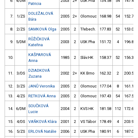
6.
4/DM
2003
2+
USK Pha
134.58
54
147.41
Patricia
DOLEŽALOVÁ
7.
1/ZS
2005
2+
Olomouc
168.98
54
152.75
Bára
8.
2/ZS
SAMKOVÁ Olga
2005
2
Třebech.
177.83
52
153.09
RŮŽIČKOVÁ
9.
5/DM
2003
2
USK Pha
151.72
4
196.82
Kateřina
KAŠPAROVÁ
10.
1985
2
Sláv.HK
158.37
52
156.37
Anna
DZIADKOVÁ
11.
3/DS
2002
2+
KK Brno
162.32
2
200.55
Zuzana
12.
3/ZS
JANŮ Veronika
2005
2
Olomouc
177.04
8
161.15
13.
4/ZS
RETKOVÁ Anna
2005
2
Olomouc
197.43
54
167.59
SOUČKOVÁ
14.
6/DM
2004
2
KVS HK
181.58
112
172.62
Lucie
15.
4/DS
VAŇKOVÁ Klára
2001
2
VS Tábor
178.49
4
203.91
16.
5/ZS
ERLOVÁ Natálie
2006
2
USK Pha
180.91
6
187.02