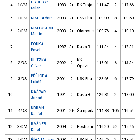
HROBSKÝ
4.
1/VM
1983
2+
RK Troja
111.47
2
117.66
1
Milan
5.
1/DM
KRÁL Adam
2003
2+
USK Pha
109.09
8
109.60
KRATOCHVÍL
6.
2/DM
2003
2+
Olomouc
109.76
4
110.10
Martin
FOUKAL
7.
1987
2+
Dukla B.
111.24
4
117.21
Pavel
ULITZKA
KK
8.
2/DS
2002
2
116.01
6
113.34
Oliver
Opava
PŘÍHODA
9.
3/DS
2001
2
USK Pha
122.63
6
117.79
Lukáš
KAŠPAR
10.
1991
2
Dukla B.
126.81
2
118.00
Jonáš
URBAN
11.
4/DS
2001
2+
Šumperk
114.88
106
116.54
Daniel
RAŠNER
12.
3/DM
2004
2
Postřelm
116.20
52
115.46
Karel
13.
4/DM
ŘÍHA Matyáš
2003
2
USK Pha
146.76
2
117.54