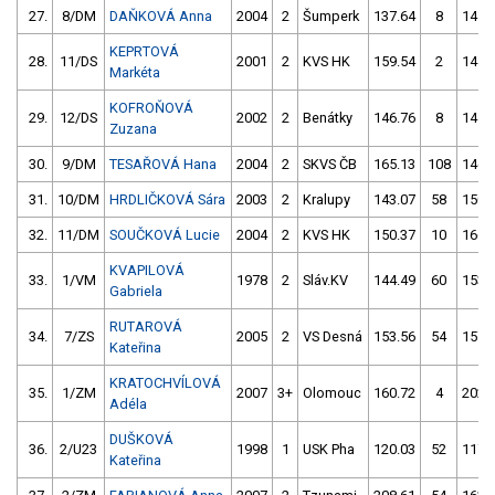
27.
8/DM
DAŇKOVÁ Anna
2004
2
Šumperk
137.64
8
141.
KEPRTOVÁ
28.
11/DS
2001
2
KVS HK
159.54
2
144.
Markéta
KOFROŇOVÁ
29.
12/DS
2002
2
Benátky
146.76
8
141.
Zuzana
30.
9/DM
TESAŘOVÁ Hana
2004
2
SKVS ČB
165.13
108
146.
31.
10/DM
HRDLIČKOVÁ Sára
2003
2
Kralupy
143.07
58
150.
32.
11/DM
SOUČKOVÁ Lucie
2004
2
KVS HK
150.37
10
166.
KVAPILOVÁ
33.
1/VM
1978
2
Sláv.KV
144.49
60
153.
Gabriela
RUTAROVÁ
34.
7/ZS
2005
2
VS Desná
153.56
54
157.
Kateřina
KRATOCHVÍLOVÁ
35.
1/ZM
2007
3+
Olomouc
160.72
4
202.
Adéla
DUŠKOVÁ
36.
2/U23
1998
1
USK Pha
120.03
52
117.
Kateřina