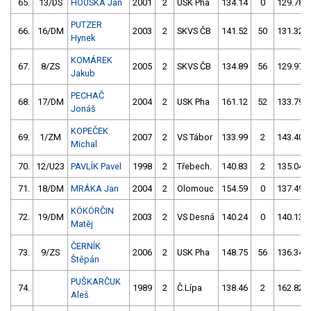
65.
13/DS
HOUSKA Jan
2001
2
USK Pha
134.14
0
129.78
PUTZER
66.
16/DM
2003
2
SKVS ČB
141.52
50
131.32
Hynek
KOMÁREK
67.
8/ZS
2005
2
SKVS ČB
134.89
56
129.97
Jakub
PECHAČ
68.
17/DM
2004
2
USK Pha
161.12
52
133.79
Jonáš
KOPEČEK
69.
1/ZM
2007
2
VS Tábor
133.99
2
143.40
Michal
70.
12/U23
PAVLÍK Pavel
1998
2
Třebech.
140.83
2
135.04
71.
18/DM
MRÁKA Jan
2004
2
Olomouc
154.59
0
137.49
KÖKÖRČIN
72.
19/DM
2003
2
VS Desná
140.24
0
140.13
Matěj
ČERNÍK
73.
9/ZS
2006
2
USK Pha
148.75
56
136.34
Štěpán
PUŠKARČUK
74.
1989
2
Č.Lípa
138.46
2
162.82
Aleš