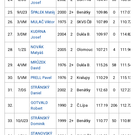
Josef
25.
9/U23
ŠPALEK Matěj
2000
2+
Benátky
109.86
0
117.07
26.
3/VM
MULAČ Viktor
1975
2
SKVS ČB
107.89
2
110.72
KUDRNA
27.
3/DM
2004
2
Dukla B.
109.97
0
114.82
Josef
NOVÁK
28.
1/ZS
2005
2
Olomouc
107.21
4
111.96
Matyáš
MRŮZEK
29.
4/VM
1976
2+
Dukla B.
115.26
58
111.54
David
30.
5/VM
PRELL Pavel
1976
2
Kralupy
110.29
2
115.13
STRÁNSKÝ
31.
7/DS
2002
2
Benátky
112.63
0
127.23
Daniel
GOTVALD
32.
1990
2
Č.Lípa
117.19
206
112.72
Robert
STRÁNSKÝ
33.
10/U23
1999
2+
Benátky
110.77
50
110.85
Dominik
STANOVSKÝ