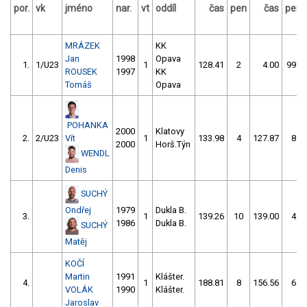
por.
vk
jméno
nar.
vt
oddíl
čas
pen
čas
pen
MRÁZEK
KK
Jan
1998
Opava
1.
1/U23
1
128.41
2
4.00
999
ROUSEK
1997
KK
Tomáš
Opava
POHANKA
2000
Klatovy
2.
2/U23
Vít
1
133.98
4
127.87
8
2000
Horš.Týn
WENDL
Denis
SUCHÝ
Ondřej
1979
Dukla B.
3.
1
139.26
10
139.00
4
1986
Dukla B.
SUCHÝ
Matěj
KOČÍ
Martin
1991
Klášter.
4.
1
188.81
8
156.56
6
VOLÁK
1990
Klášter.
Jaroslav