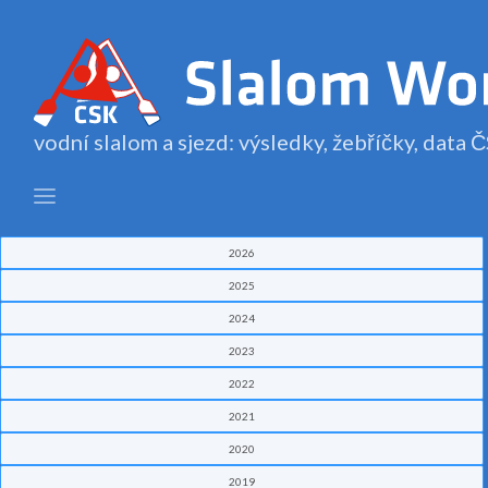
vodní slalom a sjezd: výsledky, žebříčky, data
2026
2025
2024
2023
2022
2021
2020
2019