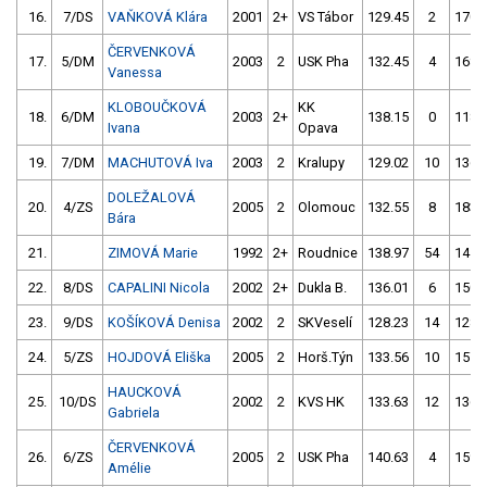
16.
7/DS
VAŇKOVÁ Klára
2001
2+
VS Tábor
129.45
2
170.
ČERVENKOVÁ
17.
5/DM
2003
2
USK Pha
132.45
4
168.
Vanessa
KLOBOUČKOVÁ
KK
18.
6/DM
2003
2+
138.15
0
118.
Ivana
Opava
19.
7/DM
MACHUTOVÁ Iva
2003
2
Kralupy
129.02
10
136.
DOLEŽALOVÁ
20.
4/ZS
2005
2
Olomouc
132.55
8
183.
Bára
21.
ZIMOVÁ Marie
1992
2+
Roudnice
138.97
54
141.
22.
8/DS
CAPALINI Nicola
2002
2+
Dukla B.
136.01
6
150.
23.
9/DS
KOŠÍKOVÁ Denisa
2002
2
SKVeselí
128.23
14
128.
24.
5/ZS
HOJDOVÁ Eliška
2005
2
Horš.Týn
133.56
10
157.
HAUCKOVÁ
25.
10/DS
2002
2
KVS HK
133.63
12
136.
Gabriela
ČERVENKOVÁ
26.
6/ZS
2005
2
USK Pha
140.63
4
159.
Amélie