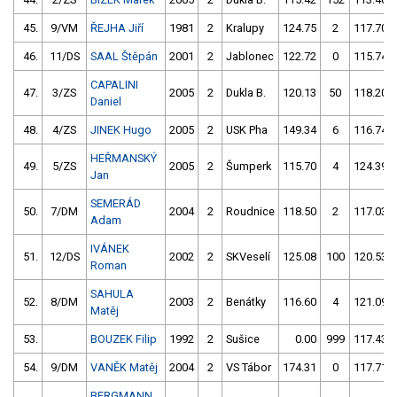
45.
9/VM
ŘEJHA Jiří
1981
2
Kralupy
124.75
2
117.70
46.
11/DS
SAAL Štěpán
2001
2
Jablonec
122.72
0
115.74
CAPALINI
47.
3/ZS
2005
2
Dukla B.
120.13
50
118.20
Daniel
48.
4/ZS
JINEK Hugo
2005
2
USK Pha
149.34
6
116.74
HEŘMANSKÝ
49.
5/ZS
2005
2
Šumperk
115.70
4
124.39
Jan
SEMERÁD
50.
7/DM
2004
2
Roudnice
118.50
2
117.03
Adam
IVÁNEK
51.
12/DS
2002
2
SKVeselí
125.08
100
120.53
Roman
SAHULA
52.
8/DM
2003
2
Benátky
116.60
4
121.09
Matěj
53.
BOUZEK Filip
1992
2
Sušice
0.00
999
117.43
54.
9/DM
VANĚK Matěj
2004
2
VS Tábor
174.31
0
117.71
BERGMANN