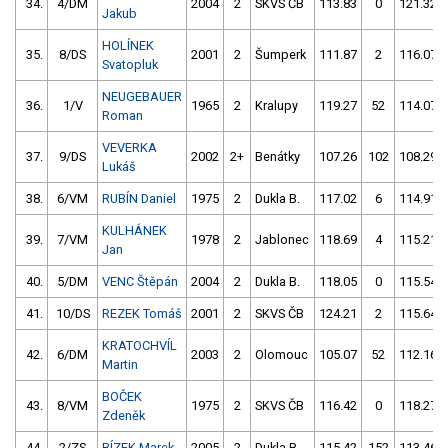
34.
4/DM
2004
2
SKVS ČB
113.83
0
121.32
Jakub
HOLÍNEK
35.
8/DS
2001
2
Šumperk
111.87
2
116.07
Svatopluk
NEUGEBAUER
36.
1/V
1965
2
Kralupy
119.27
52
114.07
Roman
VEVERKA
37.
9/DS
2002
2+
Benátky
107.26
102
108.29
Lukáš
38.
6/VM
RUBÍN Daniel
1975
2
Dukla B.
117.02
6
114.91
KULHÁNEK
39.
7/VM
1978
2
Jablonec
118.69
4
115.21
Jan
40.
5/DM
VENC Štěpán
2004
2
Dukla B.
118.05
0
115.54
41.
10/DS
REZEK Tomáš
2001
2
SKVS ČB
124.21
2
115.64
KRATOCHVÍL
42.
6/DM
2003
2
Olomouc
105.07
52
112.16
Martin
BOČEK
43.
8/VM
1975
2
SKVS ČB
116.42
0
118.27
Zdeněk
44.
2/ZS
BÍZEK Marek
2005
2
Dukla B.
115.42
152
113.46