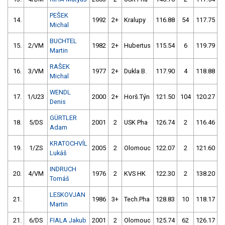
PEŠEK
14.
1992
2+
Kralupy
116.88
54
117.75
Michal
BUCHTEL
15.
2/VM
1982
2+
Hubertus
115.54
6
119.79
Martin
RAŠEK
16.
3/VM
1977
2+
Dukla B.
117.90
4
118.88
Michal
WENDL
17.
1/U23
2000
2+
Horš.Týn
121.50
104
120.27
Denis
GÜRTLER
18.
5/DS
2001
2
USK Pha
126.74
2
116.46
Adam
KRATOCHVÍL
19.
1/ZS
2005
2
Olomouc
122.07
2
121.60
Lukáš
INDRUCH
20.
4/VM
1976
2
KVS HK
122.30
2
138.20
Tomáš
LESKOVJAN
21.
1986
3+
Tech.Pha
128.83
10
118.17
Martin
21.
6/DS
FIALA Jakub
2001
2
Olomouc
125.74
62
126.17