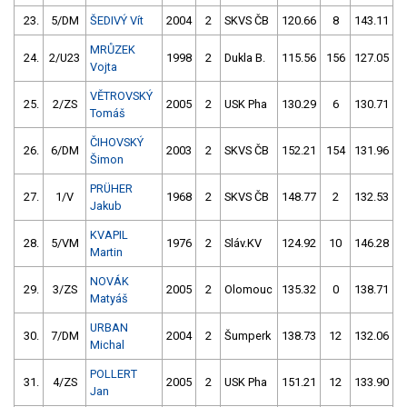
23.
5/DM
ŠEDIVÝ Vít
2004
2
SKVS ČB
120.66
8
143.11
MRŮZEK
24.
2/U23
1998
2
Dukla B.
115.56
156
127.05
Vojta
VĚTROVSKÝ
25.
2/ZS
2005
2
USK Pha
130.29
6
130.71
Tomáš
ČIHOVSKÝ
26.
6/DM
2003
2
SKVS ČB
152.21
154
131.96
Šimon
PRÜHER
27.
1/V
1968
2
SKVS ČB
148.77
2
132.53
Jakub
KVAPIL
28.
5/VM
1976
2
Sláv.KV
124.92
10
146.28
Martin
NOVÁK
29.
3/ZS
2005
2
Olomouc
135.32
0
138.71
1
Matyáš
URBAN
30.
7/DM
2004
2
Šumperk
138.73
12
132.06
Michal
POLLERT
31.
4/ZS
2005
2
USK Pha
151.21
12
133.90
Jan