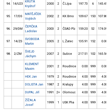
KRUŤA
94.
14/U23
2000
2
Č.Lípa
197.73
6
145.45
Kryštof
MATĚJÍČEK
95.
17/DS
2002
2
KK Brno
109.67
150
107.80
Vojtěch
ČEPIČKA
96.
29/DM
2003
2
ČSAD Plz
159.20
52
174.09
Ladislav
SVOBODA
97.
14/ZS
2005
2
L.Žatec
135.91
152
0.00
Martin
ŠVEJD
98.
2/ZM
2007
2
Sušice
217.51
102
165.56
Jáchym
KLEMENT
2001
2
Roudnice
0.00
999
0.00
Maxim
HEK Jan
1979
2
Roudnice
4.00
999
4.00
DOLISTA Jan
1987
2
Kralupy
4.00
999
4.00
DUPAL Jiří
1991
2+
Olomouc
4.00
999
4.00
ŽÍŽALA
1999
1
USK Pha
4.00
999
4.00
Josef