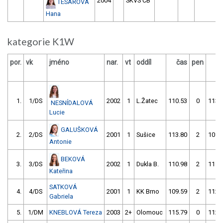
2004
SKVS ČB
TESAŘOVÁ
Hana
kategorie K1W
por.
vk
jméno
nar.
vt
oddíl
čas
pen
č
1.
1/DS
2002
1
L.Žatec
110.53
0
113.
NESNÍDALOVÁ
Lucie
GALUŠKOVÁ
2.
2/DS
2001
1
Sušice
113.80
2
109.
Antonie
BEKOVÁ
3.
3/DS
2002
1
Dukla B.
110.98
2
111.
Kateřina
SATKOVÁ
4.
4/DS
2001
1
KK Brno
109.59
2
112.
Gabriela
5.
1/DM
KNEBLOVÁ Tereza
2003
2+
Olomouc
115.79
0
112.