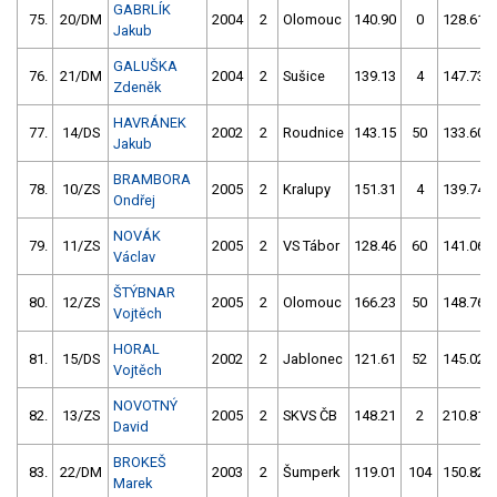
GABRLÍK
75.
20/DM
2004
2
Olomouc
140.90
0
128.61
Jakub
GALUŠKA
76.
21/DM
2004
2
Sušice
139.13
4
147.73
Zdeněk
HAVRÁNEK
77.
14/DS
2002
2
Roudnice
143.15
50
133.60
Jakub
BRAMBORA
78.
10/ZS
2005
2
Kralupy
151.31
4
139.74
Ondřej
NOVÁK
79.
11/ZS
2005
2
VS Tábor
128.46
60
141.06
Václav
ŠTÝBNAR
80.
12/ZS
2005
2
Olomouc
166.23
50
148.76
Vojtěch
HORAL
81.
15/DS
2002
2
Jablonec
121.61
52
145.02
Vojtěch
NOVOTNÝ
82.
13/ZS
2005
2
SKVS ČB
148.21
2
210.81
David
BROKEŠ
83.
22/DM
2003
2
Šumperk
119.01
104
150.82
Marek