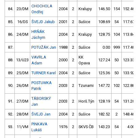
CHOCHOLA
84.
23/DM
2004
2
Kralupy
146.50
154
152.46
Ondřej
85.
16/DS
ŠVEJD Jakub
2001
2
Sušice
108.69
54
117.67
HRŇÁK
86.
24/DM
2004
2
Kralupy
128.75
104
113.84
Jáchym
87.
POTUŽÁK Jan
1988
2
Sušice
0.00
999
117.48
VAVRLA
KK
88.
13/U23
2000
2
127.24
50
123.33
Adam
Opava
89.
25/DM
TURNER Karel
2004
2
Sušice
125.36
50
133.92
POSTUWKA
90.
26/DM
2003
2
Tzunami
147.72
102
122.88
Patrik
TÁBORSKÝ
91.
27/DM
2003
2
Horš.Týn
128.19
54
131.26
Jan
92.
28/DM
ŠVEJD Jan
2004
2
Sušice
182.52
2
148.46
PINKAVA
93.
11/VM
1976
2
SKVS ČB
143.23
54
4.00
Lukáš