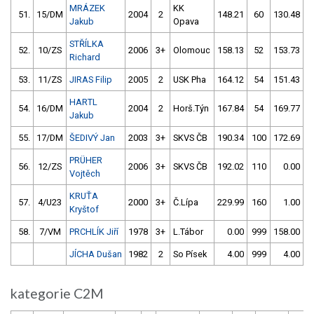
MRÁZEK
KK
51.
15/DM
2004
2
148.21
60
130.48
2
Jakub
Opava
STŘÍLKA
52.
10/ZS
2006
3+
Olomouc
158.13
52
153.73
Richard
53.
11/ZS
JIRAS Filip
2005
2
USK Pha
164.12
54
151.43
1
HARTL
54.
16/DM
2004
2
Horš.Týn
167.84
54
169.77
1
Jakub
55.
17/DM
ŠEDIVÝ Jan
2003
3+
SKVS ČB
190.34
100
172.69
1
PRÜHER
56.
12/ZS
2006
3+
SKVS ČB
192.02
110
0.00
9
Vojtěch
KRUŤA
57.
4/U23
2000
3+
Č.Lípa
229.99
160
1.00
9
Kryštof
58.
7/VM
PRCHLÍK Jiří
1978
3+
L.Tábor
0.00
999
158.00
3
JÍCHA Dušan
1982
2
So Písek
4.00
999
4.00
9
kategorie C2M