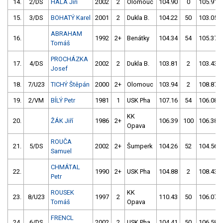
14.
2/DS
HALA Jiří
2002
2
Olomouc
104.90
0
105.91
15.
3/DS
BOHATÝ Karel
2001
2
Dukla B.
104.22
50
103.05
ABRAHAM
16.
1992
2+
Benátky
104.34
54
105.37
Tomáš
PROCHÁZKA
17.
4/DS
2002
2
Dukla B.
103.81
2
103.43
Josef
18.
7/U23
TICHÝ Štěpán
2000
2+
Olomouc
103.94
2
108.87
19.
2/VM
BÍLÝ Petr
1981
1
USK Pha
107.16
54
106.08
KK
20.
ŽÁK Jiří
1986
2+
106.39
100
106.38
Opava
ROUČA
21.
5/DS
2002
2+
Šumperk
104.26
52
104.56
Samuel
CHMÁTAL
22.
1990
2+
USK Pha
104.88
2
108.43
Petr
ROUSEK
KK
23.
8/U23
1997
2
110.43
50
106.07
Tomáš
Opava
FRENCL
24.
6/DS
2002
2
USK Pha
104.41
50
106.58