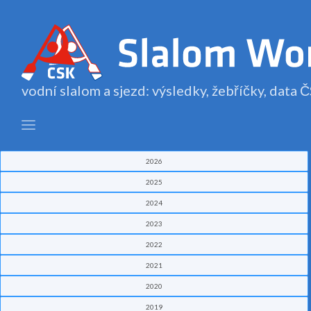
vodní slalom a sjezd: výsledky, žebříčky, data
2026
2025
2024
2023
2022
2021
2020
2019