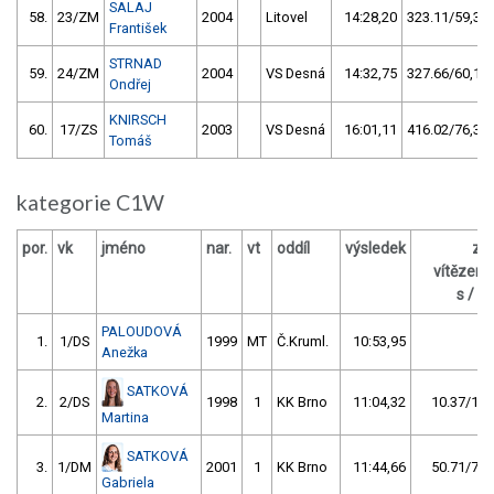
SALAJ
58.
23/ZM
2004
Litovel
14:28,20
323.11/59,3
František
STRNAD
59.
24/ZM
2004
VS Desná
14:32,75
327.66/60,1
Ondřej
KNIRSCH
60.
17/ZS
2003
VS Desná
16:01,11
416.02/76,3
Tomáš
kategorie C1W
por.
vk
jméno
nar.
vt
oddíl
výsledek
za
vítězem
s / %
PALOUDOVÁ
1.
1/DS
1999
MT
Č.Kruml.
10:53,95
Anežka
SATKOVÁ
2.
2/DS
1998
1
KK Brno
11:04,32
10.37/1,6
Martina
SATKOVÁ
3.
1/DM
2001
1
KK Brno
11:44,66
50.71/7,8
Gabriela