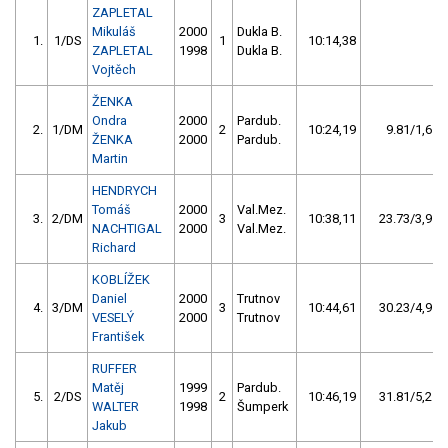
ZAPLETAL
Mikuláš
2000
Dukla B.
1.
1/DS
1
10:14,38
ZAPLETAL
1998
Dukla B.
Vojtěch
ŽENKA
Ondra
2000
Pardub.
2.
1/DM
2
10:24,19
9.81/1,6
ŽENKA
2000
Pardub.
Martin
HENDRYCH
Tomáš
2000
Val.Mez.
3.
2/DM
3
10:38,11
23.73/3,9
NACHTIGAL
2000
Val.Mez.
Richard
KOBLÍŽEK
Daniel
2000
Trutnov
4.
3/DM
3
10:44,61
30.23/4,9
VESELÝ
2000
Trutnov
František
RUFFER
Matěj
1999
Pardub.
5.
2/DS
2
10:46,19
31.81/5,2
WALTER
1998
Šumperk
Jakub