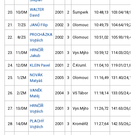
WALTER
20.
10/DM
2001
2
Šumperk
10:48,13
103.04/18,9
David
21.
7/ZS
JANŮ Filip
2002
3
Olomouc
10:49,73
104.64/19,2
PROCHÁZKA
22.
8/ZS
2002
3
Olomouc
10:51,02
105.93/19,4
Vojtěch
HRNČÍŘ
23.
11/DM
2001
3
Vys.Mýto
10:59,12
114.03/20,9
Jakub
24.
12/DM
KLEIN Pavel
2001
2
Č.Kruml.
11:04,10
119.01/21,8
NOVÁK
25.
1/ZM
2005
3
Olomouc
11:16,49
131.40/24,1
Matyáš
VANĚK
26.
2/ZM
2004
3
VS Tábor
11:18,14
133.05/24,4
Matěj
HRNČÍŘ
27.
13/DM
2001
3
Vys.Mýto
11:26,72
141.63/26,0
Vojtěch
PLACHÝ
28.
14/DM
2001
3
Kroměříž
11:27,64
142.55/26,2
Vojtěch