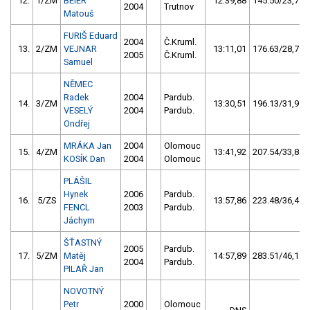
12.
1/ZM
BEIER
12:39,88
145.50/23,7
2004
Trutnov
Matouš
FURIŠ Eduard
2004
Č.Kruml.
13.
2/ZM
VEJNAR
13:11,01
176.63/28,7
2005
Č.Kruml.
Samuel
NĚMEC
Radek
2004
Pardub.
14.
3/ZM
13:30,51
196.13/31,9
VESELÝ
2004
Pardub.
Ondřej
MRÁKA Jan
2004
Olomouc
15.
4/ZM
13:41,92
207.54/33,8
KOSÍK Dan
2004
Olomouc
PLÁŠIL
Hynek
2006
Pardub.
16.
5/ZS
13:57,86
223.48/36,4
FENCL
2003
Pardub.
Jáchym
ŠŤASTNÝ
2005
Pardub.
17.
5/ZM
Matěj
14:57,89
283.51/46,1
2004
Pardub.
PILAŘ Jan
NOVOTNÝ
Petr
2000
Olomouc