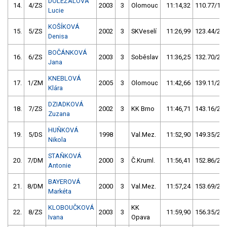
DOLEŽALOVÁ
14.
4/ZS
2003
3
Olomouc
11:14,32
110.77/19,
Lucie
KOŠÍKOVÁ
15.
5/ZS
2002
3
SKVeselí
11:26,99
123.44/21,
Denisa
BOČÁNKOVÁ
16.
6/ZS
2003
3
Soběslav
11:36,25
132.70/23,
Jana
KNEBLOVÁ
17.
1/ZM
2005
3
Olomouc
11:42,66
139.11/24,
Klára
DZIADKOVÁ
18.
7/ZS
2002
3
KK Brno
11:46,71
143.16/25,
Zuzana
HUŇKOVÁ
19.
5/DS
1998
Val.Mez.
11:52,90
149.35/26,
Nikola
STAŇKOVÁ
20.
7/DM
2000
3
Č.Kruml.
11:56,41
152.86/27,
Antonie
BAYEROVÁ
21.
8/DM
2000
3
Val.Mez.
11:57,24
153.69/27,
Markéta
KLOBOUČKOVÁ
KK
22.
8/ZS
2003
3
11:59,90
156.35/27,
Ivana
Opava