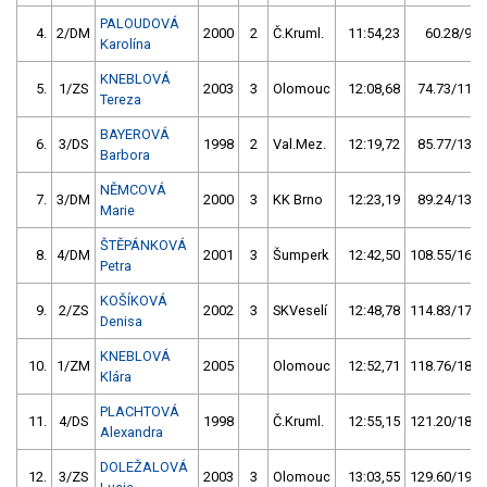
PALOUDOVÁ
4.
2/DM
2000
2
Č.Kruml.
11:54,23
60.28/9,2
Karolína
KNEBLOVÁ
5.
1/ZS
2003
3
Olomouc
12:08,68
74.73/11,4
Tereza
BAYEROVÁ
6.
3/DS
1998
2
Val.Mez.
12:19,72
85.77/13,1
Barbora
NĚMCOVÁ
7.
3/DM
2000
3
KK Brno
12:23,19
89.24/13,6
Marie
ŠTĚPÁNKOVÁ
8.
4/DM
2001
3
Šumperk
12:42,50
108.55/16,6
Petra
KOŠÍKOVÁ
9.
2/ZS
2002
3
SKVeselí
12:48,78
114.83/17,6
Denisa
KNEBLOVÁ
10.
1/ZM
2005
Olomouc
12:52,71
118.76/18,2
Klára
PLACHTOVÁ
11.
4/DS
1998
Č.Kruml.
12:55,15
121.20/18,5
Alexandra
DOLEŽALOVÁ
12.
3/ZS
2003
3
Olomouc
13:03,55
129.60/19,8