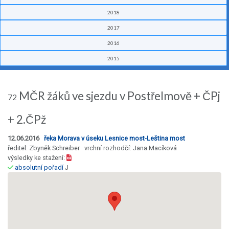
2018
2017
2016
2015
MČR žáků ve sjezdu v Postřelmově + ČPj
72
+ 2.ČPž
12.06.2016
řeka Morava v úseku Lesnice most-Leština most
ředitel: Zbyněk Schreiber vrchní rozhodčí: Jana Macíková
výsledky ke stažení:
absolutní pořadí
J