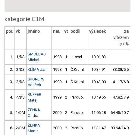
kategorie C1M
por.
vk
jméno
nar.
vt
oddíl
výsledek
za
b
vítězem
s / %
ŠMOLDAS
1.
1/DS
1998
1
Litovel
10:01,83
Michal
2.
2/DS
KLÍMA Jan
1998
1
Č.Kruml.
10:34,91
33.08/5,5
SKOŘEPA
3.
3/DS
1999
1
Č.Kruml.
10:43,00
41.17/6,8
Vojtěch
RUFFER
4.
4/DS
1999
2
Pardub.
10:49,65
47.82/7,9
Matěj
ŽENKA
5.
1/DM
2000
2
Pardub.
11:06,28
64.45/10,7
Ondra
ŽENKA
6.
2/DM
2000
2
Pardub.
11:31,47
89.64/14,9
Martin