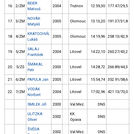
BEIER
16.
2/ZM
2004
Trutnov
12:59,30
177.47/29,5
Matouš
NOVÁK
17.
3/ZM
2005
Olomouc
13:13,20
191.37/31,8
Matyáš
KRATOCHVÍL
18.
4/ZM
2005
Olomouc
14:19,96
258.13/42,9
Lukáš
SALAJ
19.
5/ZM
2004
Litovel
14:22,10
260.27/43,2
František
ŠMAKAL
20.
5/ZS
2003
Litovel
14:28,72
266.89/44,3
Petr
21.
6/ZM
PAPULA Jan
2005
Litovel
15:54,74
352.91/58,6
VODÁK
22.
7/ZM
2004
Litovel
17:02,96
421.13/70,0
Norbert
SMILEK Jiří
2003
Val.Mez.
DNS
ULITZKA
KK
2002
DNS
Oliver
Opava
ŠVÉDA
2002
Val.Mez.
DNS