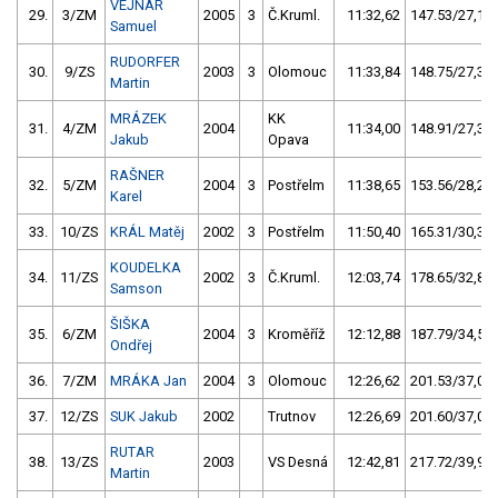
VEJNAR
29.
3/ZM
2005
3
Č.Kruml.
11:32,62
147.53/27,1
Samuel
RUDORFER
30.
9/ZS
2003
3
Olomouc
11:33,84
148.75/27,3
Martin
MRÁZEK
KK
31.
4/ZM
2004
11:34,00
148.91/27,3
Jakub
Opava
RAŠNER
32.
5/ZM
2004
3
Postřelm
11:38,65
153.56/28,2
Karel
33.
10/ZS
KRÁL Matěj
2002
3
Postřelm
11:50,40
165.31/30,3
KOUDELKA
34.
11/ZS
2002
3
Č.Kruml.
12:03,74
178.65/32,8
Samson
ŠIŠKA
35.
6/ZM
2004
3
Kroměříž
12:12,88
187.79/34,5
Ondřej
36.
7/ZM
MRÁKA Jan
2004
3
Olomouc
12:26,62
201.53/37,0
37.
12/ZS
SUK Jakub
2002
Trutnov
12:26,69
201.60/37,0
RUTAR
38.
13/ZS
2003
VS Desná
12:42,81
217.72/39,9
Martin