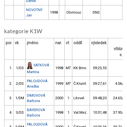
Daniel
NOVOTNÝ
1998
Olomouc
DNS
Jan
kategorie K1W
por.
vk
jméno
nar.
vt
oddíl
výsledek
z
vítěze
s / 
SATKOVÁ
1.
1/DS
1998
MT
KK Brno
09:23,55
Martina
PALOUDOVÁ
2.
2/DS
1999
MT
Č.Kruml.
09:27,61
4.06/0,
Anežka
DIMOVOVÁ
3.
1/DM
2000
1
Litovel
09:48,20
24.65/4,
Barbora
BAYEROVÁ
4.
3/DS
1998
1
Val.Mez.
10:01,48
37.93/6,
Barbora
PALOUDOVÁ
5.
2/DM
2000
1
Č.Kruml.
10:03,26
39.71/7,