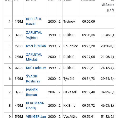
vítězem
s / %
KOBLÍŽEK
1.
1/DM
2000
2
Trutnov
09:05,09
Daniel
ZAPLETAL
2.
1/DS
1998
1
Dukla B.
09:08,55
3.46/0,6
Vojtěch
3.
2/DS
KYZLÍK Milan
1999
2
Roudnice
09:25,28
20.20/3,7
ZAPLETAL
4.
2/DM
2000
1
Dukla B.
09:27,05
21.96/4,0
Mikuláš
5.
3/DS
KRČ Ladislav
1999
2
Dukla B.
09:29,21
24.12/4,4
ŠVAGR
6.
3/DM
2000
2
Týniště
09:34,73
29.64/5,4
Rostislav
IVÁNEK
7.
1/ZS
2002
2
SKVeselí
09:39,48
34.39/6,3
Roman
BERGMANN
8.
4/DM
2000
2
KK Brno
09:51,72
46.63/8,6
Ondřej
9.
5/DM
VENIGER Jan
2000
2
Vys.Mýto
09:56,91
51.82/9,5