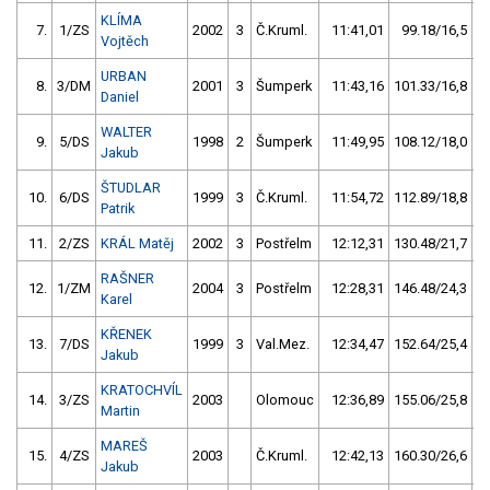
KLÍMA
7.
1/ZS
2002
3
Č.Kruml.
11:41,01
99.18/16,5
Vojtěch
URBAN
8.
3/DM
2001
3
Šumperk
11:43,16
101.33/16,8
Daniel
WALTER
9.
5/DS
1998
2
Šumperk
11:49,95
108.12/18,0
Jakub
ŠTUDLAR
10.
6/DS
1999
3
Č.Kruml.
11:54,72
112.89/18,8
Patrik
11.
2/ZS
KRÁL Matěj
2002
3
Postřelm
12:12,31
130.48/21,7
RAŠNER
12.
1/ZM
2004
3
Postřelm
12:28,31
146.48/24,3
Karel
KŘENEK
13.
7/DS
1999
3
Val.Mez.
12:34,47
152.64/25,4
Jakub
KRATOCHVÍL
14.
3/ZS
2003
Olomouc
12:36,89
155.06/25,8
Martin
MAREŠ
15.
4/ZS
2003
Č.Kruml.
12:42,13
160.30/26,6
Jakub