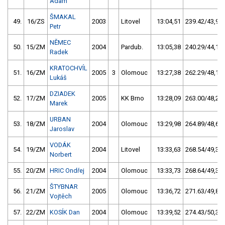
Adam
ŠMAKAL
49.
16/ZS
2003
Litovel
13:04,51
239.42/43,9
Petr
NĚMEC
50.
15/ZM
2004
Pardub.
13:05,38
240.29/44,1
Radek
KRATOCHVÍL
51.
16/ZM
2005
3
Olomouc
13:27,38
262.29/48,1
Lukáš
DZIADEK
52.
17/ZM
2005
KK Brno
13:28,09
263.00/48,2
Marek
URBAN
53.
18/ZM
2004
Olomouc
13:29,98
264.89/48,6
Jaroslav
VODÁK
54.
19/ZM
2004
Litovel
13:33,63
268.54/49,3
Norbert
55.
20/ZM
HRIC Ondřej
2004
Olomouc
13:33,73
268.64/49,3
ŠTYBNAR
56.
21/ZM
2005
Olomouc
13:36,72
271.63/49,8
Vojtěch
57.
22/ZM
KOSÍK Dan
2004
Olomouc
13:39,52
274.43/50,3