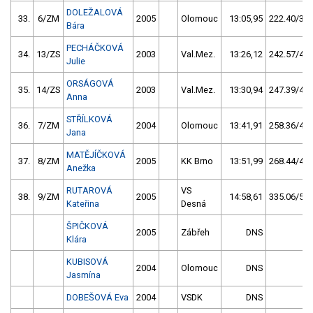
DOLEŽALOVÁ
33.
6/ZM
2005
Olomouc
13:05,95
222.40/39,
Bára
PECHÁČKOVÁ
34.
13/ZS
2003
Val.Mez.
13:26,12
242.57/43,
Julie
ORSÁGOVÁ
35.
14/ZS
2003
Val.Mez.
13:30,94
247.39/43,
Anna
STŘÍLKOVÁ
36.
7/ZM
2004
Olomouc
13:41,91
258.36/45,
Jana
MATĚJÍČKOVÁ
37.
8/ZM
2005
KK Brno
13:51,99
268.44/47,
Anežka
RUTAROVÁ
VS
38.
9/ZM
2005
14:58,61
335.06/59,
Kateřina
Desná
ŠPIČKOVÁ
2005
Zábřeh
DNS
Klára
KUBISOVÁ
2004
Olomouc
DNS
Jasmína
DOBEŠOVÁ Eva
2004
VSDK
DNS