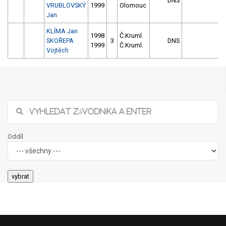
DNS
VRUBLOVSKÝ
1999
Olomouc
Jan
KLÍMA Jan
1998
Č.Kruml.
SKOŘEPA
3
DNS
1999
Č.Kruml.
Vojtěch
Oddíl