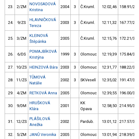
NOVOSADOVÁ
23.
2/ZM
2004
3
Č.Kruml.
12:02,46
158.91/28,
Kristina
HLAVNIČKOVÁ
24.
9/ZS
2003
3
Č.Kruml.
12:11,32
167.77/29,
Tereza
KLEINOVÁ
25.
3/ZM
2005
Č.Kruml.
12:15,76
172.21/30,
Štěpánka
POMAJBÍKOVÁ
26.
6/DS
1999
3
Olomouc
12:19,39
175.84/31,
Kristýna
27.
10/ZS
HEINZOVÁ Bára
2003
3
Olomouc
12:31,77
188.22/33,
TŮMOVÁ
28.
11/ZS
2002
3
SKVeselí
12:35,02
191.47/34,
Natálie
29.
4/ZM
RETKOVÁ Anna
2005
Olomouc
12:39,55
196.00/34,
HRUŠKOVÁ
KK
30.
9/DM
2001
12:58,50
214.95/38,
Klára
Opava
PLÁŠILOVÁ
31.
12/ZS
2002
Pardub.
13:01,12
217.57/38,
Anežka
32.
5/ZM
JANŮ Veronika
2005
Olomouc
13:01,94
218.39/38,