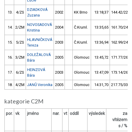
Lucie
DZIADKOVÁ
13.
4/ZS
2002
KK Brno
13:18,37
144.42/22,1
Zuzana
NOVOSADOVÁ
14.
2/ZM
2004
Č.Kruml.
13:35,65
161.70/24,7
Kristina
HLAVNIČKOVÁ
15.
5/ZS
2003
Č.Kruml.
13:36,94
162.99/24,9
Tereza
DOLEŽALOVÁ
16.
3/ZM
2005
Olomouc
13:45,72
171.77/26,3
Bára
HEINZOVÁ
17.
6/ZS
2003
Olomouc
13:47,09
173.14/26,5
Bára
18.
4/ZM
JANŮ Veronika
2005
Olomouc
14:31,70
217.75/33,3
kategorie C2M
por.
vk
jméno
nar.
vt
oddíl
výsledek
za
vítězem
s / %