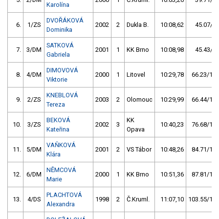
Karolína
DVOŘÁKOVÁ
6.
1/ZS
2002
2
Dukla B.
10:08,62
45.07/8,
Dominika
SATKOVÁ
7.
3/DM
2001
1
KK Brno
10:08,98
45.43/8,
Gabriela
DIMOVOVÁ
8.
4/DM
2000
1
Litovel
10:29,78
66.23/11,
Viktorie
KNEBLOVÁ
9.
2/ZS
2003
2
Olomouc
10:29,99
66.44/11,
Tereza
BEKOVÁ
KK
10.
3/ZS
2002
3
10:40,23
76.68/13,
Kateřina
Opava
VAŇKOVÁ
11.
5/DM
2001
2
VS Tábor
10:48,26
84.71/15,
Klára
NĚMCOVÁ
12.
6/DM
2000
1
KK Brno
10:51,36
87.81/15,
Marie
PLACHTOVÁ
13.
4/DS
1998
2
Č.Kruml.
11:07,10
103.55/18,
Alexandra