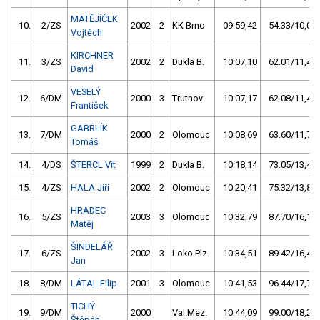
MATĚJÍČEK
10.
2/ZS
2002
2
KK Brno
09:59,42
54.33/10,0
Vojtěch
KIRCHNER
11.
3/ZS
2002
2
Dukla B.
10:07,10
62.01/11,4
David
VESELÝ
12.
6/DM
2000
3
Trutnov
10:07,17
62.08/11,4
František
GABRLÍK
13.
7/DM
2000
2
Olomouc
10:08,69
63.60/11,7
Tomáš
14.
4/DS
ŠTERCL Vít
1999
2
Dukla B.
10:18,14
73.05/13,4
15.
4/ZS
HALA Jiří
2002
2
Olomouc
10:20,41
75.32/13,8
HRADEC
16.
5/ZS
2003
3
Olomouc
10:32,79
87.70/16,1
Matěj
ŠINDELÁŘ
17.
6/ZS
2002
3
Loko Plz
10:34,51
89.42/16,4
Jan
18.
8/DM
LÁTAL Filip
2001
3
Olomouc
10:41,53
96.44/17,7
TICHÝ
19.
9/DM
2000
Val.Mez.
10:44,09
99.00/18,2
Štěpán