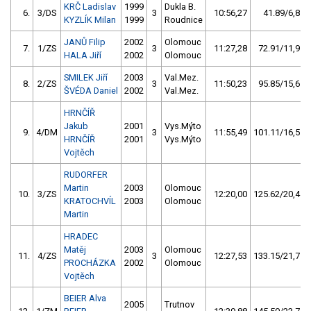
KRČ Ladislav
1999
Dukla B.
6.
3/DS
3
10:56,27
41.89/6,8
KYZLÍK Milan
1999
Roudnice
JANŮ Filip
2002
Olomouc
7.
1/ZS
3
11:27,28
72.91/11,9
HALA Jiří
2002
Olomouc
SMILEK Jiří
2003
Val.Mez.
8.
2/ZS
3
11:50,23
95.85/15,6
ŠVÉDA Daniel
2002
Val.Mez.
HRNČÍŘ
Jakub
2001
Vys.Mýto
9.
4/DM
3
11:55,49
101.11/16,5
HRNČÍŘ
2001
Vys.Mýto
Vojtěch
RUDORFER
Martin
2003
Olomouc
10.
3/ZS
12:20,00
125.62/20,4
KRATOCHVÍL
2003
Olomouc
Martin
HRADEC
Matěj
2003
Olomouc
11.
4/ZS
3
12:27,53
133.15/21,7
PROCHÁZKA
2002
Olomouc
Vojtěch
BEIER Alva
2005
Trutnov