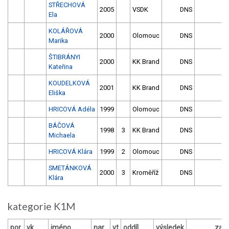
STŘECHOVÁ
2005
VSDK
DNS
Ela
KOLÁŘOVÁ
2000
Olomouc
DNS
Marika
ŠTIBRÁNYI
2000
KK Brand
DNS
Kateřina
KOUDELKOVÁ
2001
KK Brand
DNS
Eliška
HRICOVÁ Adéla
1999
Olomouc
DNS
BÁČOVÁ
1998
3
KK Brand
DNS
Michaela
HRICOVÁ Klára
1999
2
Olomouc
DNS
SMETÁNKOVÁ
2000
3
Kroměříž
DNS
Klára
kategorie K1M
por.
vk
jméno
nar.
vt
oddíl
výsledek
za