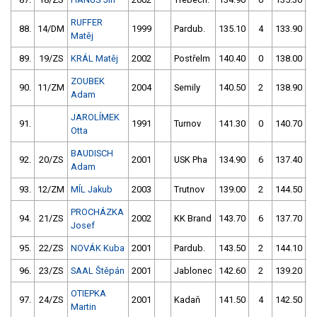
RUFFER
88.
14/DM
1999
Pardub.
135.10
4
133.90
Matěj
89.
19/ZS
KRÁL Matěj
2002
Postřelm
140.40
0
138.00
ZOUBEK
90.
11/ZM
2004
Semily
140.50
2
138.90
Adam
JAROLÍMEK
91.
1991
Turnov
141.30
0
140.70
Otta
BAUDISCH
92.
20/ZS
2001
USK Pha
134.90
6
137.40
6
Adam
93.
12/ZM
MÍL Jakub
2003
Trutnov
139.00
2
144.50
PROCHÁZKA
94.
21/ZS
2002
KK Brand
143.70
6
137.70
Josef
95.
22/ZS
NOVÁK Kuba
2001
Pardub.
143.50
2
144.10
96.
23/ZS
SAAL Štěpán
2001
Jablonec
142.60
2
139.20
OTIEPKA
97.
24/ZS
2001
Kadaň
141.50
4
142.50
Martin