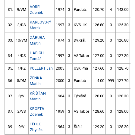
VOREL
31.
9/VM
1974
3
Pardub.
120.70
4
142.00
Zdeněk
KARLOVSKÝ
32.
3/DS
1997
3
KVS HK
126.80
0
125.30
Marek
ZÁRUBA
33.
10/VM
1974
3
Dv.Král.
129.20
0
126.80
Martin
HABICH
34.
4/DS
1997
3
VS Tábor
127.00
0
127.20
Tomáš
35.
1/PZ
POLLERT Jan
2005
USK Pha
127.60
0
128.70
ŽENKA
36.
5/DM
2000
3
Pardub.
4.00
999
127.70
Martin
KŘIŠŤAN
37.
8/V
1964
3
Týniště
128.00
0
128.30
Martin
KROFTA
37.
2/VS
1959
3
VS Tábor
128.60
0
128.00
Zdeněk
TĚHLE
39.
9/V
1964
3
Štětí
129.20
0
128.20
Zbyněk