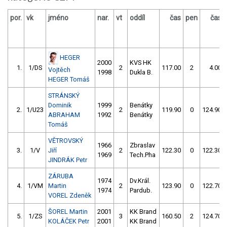
por.
vk
jméno
nar.
vt
oddíl
čas
pen
čas
HEGER
2000
KVS HK
1.
1/DS
2
117.00
2
4.00
Vojtěch
1998
Dukla B.
HEGER Tomáš
STRÁNSKÝ
Dominik
1999
Benátky
2.
1/U23
2
119.90
0
124.90
ABRAHAM
1992
Benátky
Tomáš
VĚTROVSKÝ
1966
Zbraslav
3.
1/V
Jiří
2
122.30
0
122.30
1969
Tech.Pha
JINDRÁK Petr
ZÁRUBA
1974
Dv.Král.
4.
1/VM
Martin
2
123.90
0
122.70
1974
Pardub.
VOREL Zdeněk
ŠOREL Martin
2001
KK Brand
5.
1/ZS
3
160.50
2
124.70
KOLÁČEK Petr
2001
KK Brand