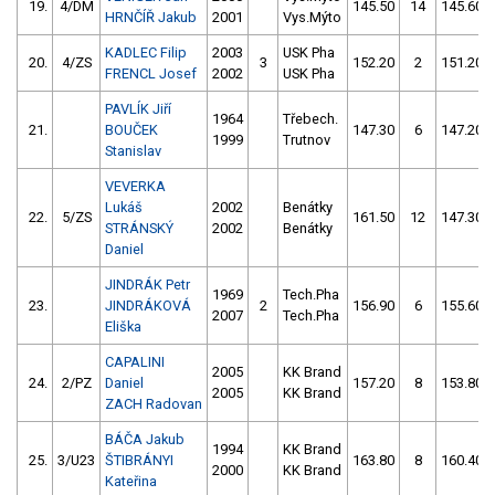
19.
4/DM
145.50
14
145.60
HRNČÍŘ Jakub
2001
Vys.Mýto
KADLEC Filip
2003
USK Pha
20.
4/ZS
3
152.20
2
151.20
FRENCL Josef
2002
USK Pha
PAVLÍK Jiří
1964
Třebech.
21.
BOUČEK
147.30
6
147.20
1999
Trutnov
Stanislav
VEVERKA
Lukáš
2002
Benátky
22.
5/ZS
161.50
12
147.30
STRÁNSKÝ
2002
Benátky
Daniel
JINDRÁK Petr
1969
Tech.Pha
23.
JINDRÁKOVÁ
2
156.90
6
155.60
2007
Tech.Pha
Eliška
CAPALINI
2005
KK Brand
24.
2/PZ
Daniel
157.20
8
153.80
2005
KK Brand
ZACH Radovan
BÁČA Jakub
1994
KK Brand
25.
3/U23
ŠTIBRÁNYI
163.80
8
160.40
2000
KK Brand
Kateřina