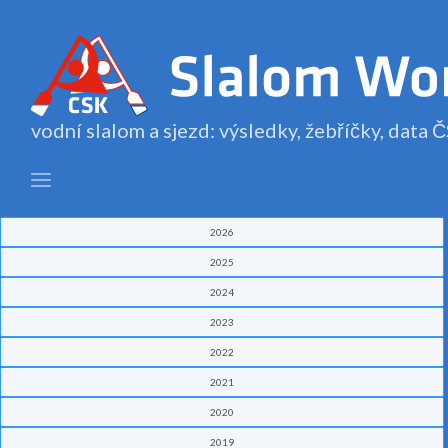
vodní slalom a sjezd: výsledky, žebříčky, data
2026
2025
2024
2023
2022
2021
2020
2019