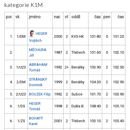
kategorie K1M
por.
vk
jméno
nar.
vt
oddíl
čas
pen
čas
p
HEGER
1.
1/DM
2000
2
KVS HK
101.80
0
101.20
Vojtěch
MĚCHURA
2.
1987
2
Třebech.
101.60
0
102.10
Jiří
ABRAHAM
3.
1/U23
1992
2+
Benátky
103.90
2
102.50
Tomáš
STRÁNSKÝ
4.
2/DM
1999
2
Benátky
104.30
2
102.90
Dominik
5.
2/U23
BOUZEK Filip
1992
2
Sušice
101.70
2
103.90
HEGER
6.
1/DS
1998
2
Dukla B.
108.40
2
105.10
Tomáš
BOHATÝ
6.
1/ZS
2001
2
Třebech.
103.10
2
105.40
5
Karel