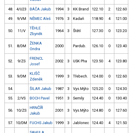
48.
4/U23
BÁČA Jakub
1994
3
KK Brand
122.10
2
122.60
49.
9/VM
NĚMEC Aleš
1976
3
Kadaň
118.90
4
121.00
TĚHLE
50.
11/V
1964
3
Štětí
127.30
0
123.20
Zbyněk
ŽENKA
51.
8/DM
2000
Pardub.
126.10
0
123.40
Ondra
FRENCL
52.
9/ZS
2002
3
USK Pha
123.50
4
123.80
Josef
KLIŠČ
53.
9/DM
1999
3
Třebech.
124.00
0
122.60
Zdeněk
54.
ŠILAR Jakub
1987
3
Vys.Mýto
125.20
0
124.30
55.
2/VS
BOCH Pavel
1951
3
Semily
124.40
0
130.40
HRNČÍŘ
56.
10/ZS
2001
3
Vys.Mýto
124.80
0
127.60
Jakub
57.
10/DM
FUCHS Jakub
1999
3
Jablonec
124.40
4
121.50
SAHULA