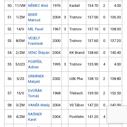
50.
11/VM
NĚMEC Aleš
1976
Kadaň
134.70
2
4.00
9
BEIER
51.
1/ZM
2004
3
Trutnov
137.00
0
136.30
Matouš
52.
14/V
MÍL Pavel
1967
3
Trutnov
137.10
0
138.30
VESELÝ
53.
8/DM
2000
Trutnov
137.60
0
137.20
František
54.
2/ZM
VENC Štěpán
2004
KK Brand
138.60
0
140.40
POSPÍŠIL
55.
5/U23
1995
3
Trutnov
135.90
4
4.00
9
Adrian
URBÁNEK
56.
5/ZS
2002
USK Pha
138.10
2
138.80
Matyáš
DVOŘÁK
57.
15/V
1968
Třebech.
139.50
2
153.50
Tomáš
58.
3/ZM
VANĚK Matěj
2004
VS Tábor
147.20
0
142.00
RAŠNER
59.
4/ZM
2004
Postřelm
141.20
4
140.60
Karel