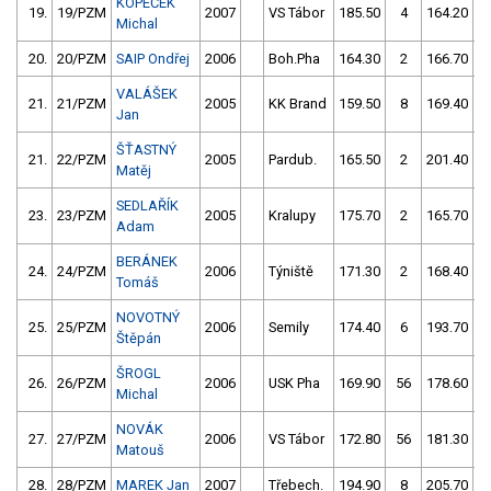
KOPEČEK
19.
19/PZM
2007
VS Tábor
185.50
4
164.20
Michal
20.
20/PZM
SAIP Ondřej
2006
Boh.Pha
164.30
2
166.70
VALÁŠEK
21.
21/PZM
2005
KK Brand
159.50
8
169.40
Jan
ŠŤASTNÝ
21.
22/PZM
2005
Pardub.
165.50
2
201.40
Matěj
SEDLAŘÍK
23.
23/PZM
2005
Kralupy
175.70
2
165.70
Adam
BERÁNEK
24.
24/PZM
2006
Týniště
171.30
2
168.40
Tomáš
NOVOTNÝ
25.
25/PZM
2006
Semily
174.40
6
193.70
Štěpán
ŠROGL
26.
26/PZM
2006
USK Pha
169.90
56
178.60
Michal
NOVÁK
27.
27/PZM
2006
VS Tábor
172.80
56
181.30
Matouš
28.
28/PZM
MAREK Jan
2007
Třebech.
194.90
8
205.70