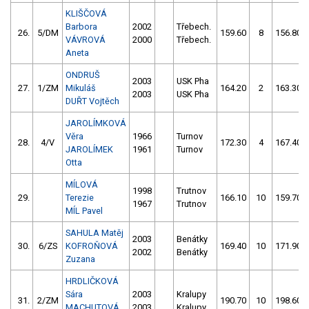
KLIŠČOVÁ
Barbora
2002
Třebech.
26.
5/DM
159.60
8
156.80
VÁVROVÁ
2000
Třebech.
Aneta
ONDRUŠ
2003
USK Pha
27.
1/ZM
Mikuláš
164.20
2
163.30
2003
USK Pha
DUŘT Vojtěch
JAROLÍMKOVÁ
Věra
1966
Turnov
28.
4/V
172.30
4
167.40
JAROLÍMEK
1961
Turnov
Otta
MÍLOVÁ
1998
Trutnov
29.
Terezie
166.10
10
159.70
1967
Trutnov
MÍL Pavel
SAHULA Matěj
2003
Benátky
30.
6/ZS
KOFROŇOVÁ
169.40
10
171.90
2002
Benátky
Zuzana
HRDLIČKOVÁ
Sára
2003
Kralupy
31.
2/ZM
190.70
10
198.60
MACHUTOVÁ
2003
Kralupy