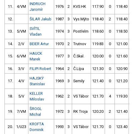
INDRUCH
11.
4/VM
1976
2
KVS HK
117.90
0
118.40
Jaromír
12.
ŠILAR Jakub
1987
3
Vys.Mýto
118.40
2
118.40
SVÍTIL
13.
5/VM
1974
3
Postřelm
118.60
0
118.50
Vladan
14.
2/V
BEIER Artur
1970
2
Trutnov
119.83
0
121.00
HAUCK
15.
6/VM
1977
3
Č.Skal.
120.00
0
121.60
Marek
16.
3/V
FILIPI Robert
1964
2
Č.Lípa
121.30
0
120.90
HAJSKÝ
17.
4/V
1969
3
Semily
121.40
0
121.20
Stanislav
KELLER
18.
5/V
1962
2
VS Tábor
121.70
4
119.30
Miloslav
ŠROGL
19.
7/VM
1972
3
RK Troja
120.20
2
121.40
Michal
KROFTA
20.
1/U23
1993
3
VS Tábor
121.70
0
123.40
Dominik