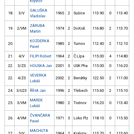
Kryštof
GALUŠKA
18.
3/V
1965
2
Sušice
113.90
0
113.40
Vladislav
ZÁRUBA
19.
2/VM
1974
2
Dv.Král.
116.80
2
113.70
Martin
KOZDERKA
20.
1985
2
Turnov
112.40
2
112.10
Pavel
21.
4/V
FILIPI Robert
1964
2
Č.Lípa
115.00
4
114.80
22.
3/ZS
HOUSKA Jan
2001
3
USK Pha
115.00
0
116.20
VEVERKA
22.
4/ZS
2002
2
Benátky
122.50
2
111.00
Lukáš
24.
3/U23
ŘÍHA Jan
1996
2
Třebech.
115.60
2
115.10
MAREK
25.
3/VM
1980
2
Trutnov
116.20
0
113.40
Lukáš
ČVANČARA
26.
4/VM
1971
3
Loko Plz
118.10
0
115.50
Pavel
MACHUTA
27.
5/V
1964
2
Kralupy
115.70
2
113.60