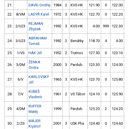
21.
DAVID Ondřej
1984
2
KVS HK
121.90
0
122.00
22.
8/VM
LADÝŘ Karel
1972
3
KVS HK
122.70
0
122.20
REJMAN
23.
2/U23
1992
3
KVS HK
4.00
999
122.30
Zbyšek
ABRAHAM
24.
3/U23
1992
2
Benátky
118.70
4
4.00
9
Tomáš
25.
1/VS
HÁK Jiří
1952
2
Trutnov
127.50
0
123.10
ŽENKA
26.
3/DM
2000
3
Pardub.
123.30
0
124.00
Ondra
KARLOVSKÝ
27.
6/V
1965
3
KVS HK
123.70
0
125.80
Jiří
KUBEŠ
28.
7/V
1961
2
VS Tábor
124.10
0
125.90
Vladimír
RUFFER
29.
4/DM
1999
Pardub.
125.20
2
124.20
Matěj
MAJER
30.
2/ZS
2001
3
USK Pha
124.40
0
124.60
Kryštof