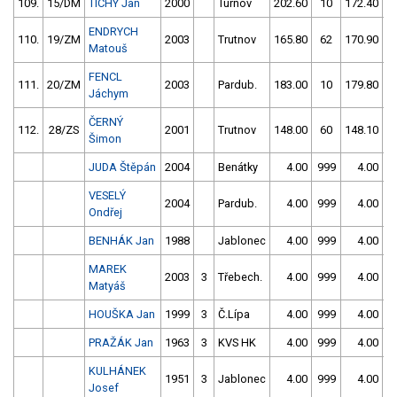
109.
15/DM
TICHÝ Jan
2000
Turnov
202.60
10
172.40
ENDRYCH
110.
19/ZM
2003
Trutnov
165.80
62
170.90
Matouš
FENCL
111.
20/ZM
2003
Pardub.
183.00
10
179.80
5
Jáchym
ČERNÝ
112.
28/ZS
2001
Trutnov
148.00
60
148.10
5
Šimon
JUDA Štěpán
2004
Benátky
4.00
999
4.00
9
VESELÝ
2004
Pardub.
4.00
999
4.00
9
Ondřej
BENHÁK Jan
1988
Jablonec
4.00
999
4.00
9
MAREK
2003
3
Třebech.
4.00
999
4.00
9
Matyáš
HOUŠKA Jan
1999
3
Č.Lípa
4.00
999
4.00
9
PRAŽÁK Jan
1963
3
KVS HK
4.00
999
4.00
9
KULHÁNEK
1951
3
Jablonec
4.00
999
4.00
9
Josef