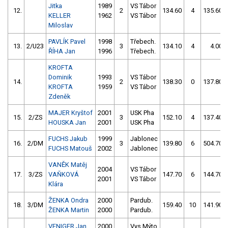
Jitka
1989
VS Tábor
12.
2
134.60
4
135.60
KELLER
1962
VS Tábor
Miloslav
PAVLÍK Pavel
1998
Třebech.
13.
2/U23
3
134.10
4
4.00
ŘÍHA Jan
1996
Třebech.
KROFTA
Dominik
1993
VS Tábor
14.
2
138.30
0
137.80
KROFTA
1959
VS Tábor
Zdeněk
MAJER Kryštof
2001
USK Pha
15.
2/ZS
3
152.10
4
137.40
HOUSKA Jan
2001
USK Pha
FUCHS Jakub
1999
Jablonec
16.
2/DM
3
139.80
6
504.70
FUCHS Matouš
2002
Jablonec
VANĚK Matěj
2004
VS Tábor
17.
3/ZS
VAŇKOVÁ
147.70
6
144.70
2001
VS Tábor
Klára
ŽENKA Ondra
2000
Pardub.
18.
3/DM
159.40
10
141.90
ŽENKA Martin
2000
Pardub.
VENIGER Jan
2000
Vys.Mýto