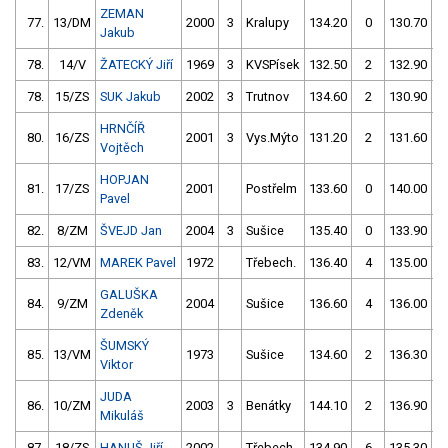
ZEMAN
77.
13/DM
2000
3
Kralupy
134.20
0
130.70
Jakub
78.
14/V
ŽATECKÝ Jiří
1969
3
KVSPísek
132.50
2
132.90
78.
15/ZS
SUK Jakub
2002
3
Trutnov
134.60
2
130.90
HRNČÍŘ
80.
16/ZS
2001
3
Vys.Mýto
131.20
2
131.60
Vojtěch
HOPJAN
81.
17/ZS
2001
Postřelm
133.60
0
140.00
Pavel
82.
8/ZM
ŠVEJD Jan
2004
3
Sušice
135.40
0
133.90
83.
12/VM
MAREK Pavel
1972
Třebech.
136.40
4
135.00
GALUŠKA
84.
9/ZM
2004
Sušice
136.60
4
136.00
Zdeněk
ŠUMSKÝ
85.
13/VM
1973
Sušice
134.60
2
136.30
Viktor
JUDA
86.
10/ZM
2003
3
Benátky
144.10
2
136.90
Mikuláš
87.
18/ZS
HANUŠ Jiří
2002
Třebech.
134.90
6
135.30