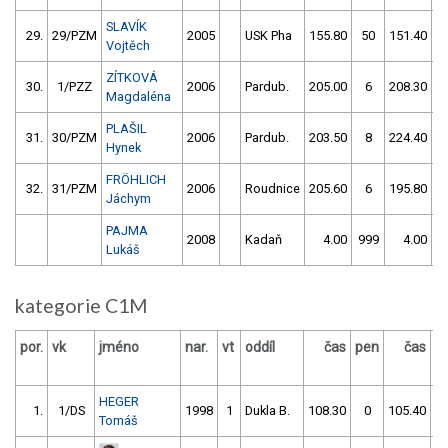
SLAVÍK
29.
29/PZM
2005
USK Pha
155.80
50
151.40
5
Vojtěch
ZÍTKOVÁ
30.
1/PZZ
2006
Pardub.
205.00
6
208.30
Magdaléna
PLAŠIL
31.
30/PZM
2006
Pardub.
203.50
8
224.40
5
Hynek
FRÖHLICH
32.
31/PZM
2006
Roudnice
205.60
6
195.80
5
Jáchym
PAJMA
2008
Kadaň
4.00
999
4.00
9
Lukáš
kategorie C1M
por.
vk
jméno
nar.
vt
oddíl
čas
pen
čas
p
HEGER
1.
1/DS
1998
1
Dukla B.
108.30
0
105.40
Tomáš