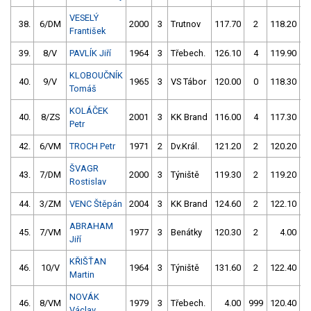
VESELÝ
38.
6/DM
2000
3
Trutnov
117.70
2
118.20
František
39.
8/V
PAVLÍK Jiří
1964
3
Třebech.
126.10
4
119.90
KLOBOUČNÍK
40.
9/V
1965
3
VS Tábor
120.00
0
118.30
Tomáš
KOLÁČEK
40.
8/ZS
2001
3
KK Brand
116.00
4
117.30
5
Petr
42.
6/VM
TROCH Petr
1971
2
Dv.Král.
121.20
2
120.20
ŠVAGR
43.
7/DM
2000
3
Týniště
119.30
2
119.20
Rostislav
44.
3/ZM
VENC Štěpán
2004
3
KK Brand
124.60
2
122.10
ABRAHAM
45.
7/VM
1977
3
Benátky
120.30
2
4.00
9
Jiří
KŘIŠŤAN
46.
10/V
1964
3
Týniště
131.60
2
122.40
Martin
NOVÁK
46.
8/VM
1979
3
Třebech.
4.00
999
120.40
Václav