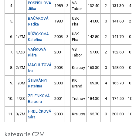
POSPÍŠILOVÁ
VS
4.
1989
3
132.40
2
131.30
4
Jitka
Tábor
BAČÁKOVÁ
USK
5.
1983
141.00
0
141.60
2
Radka
Pha
RŮŽIČKOVÁ
USK
6.
1/ZM
2003
3
142.80
2
141.70
0
Kateřina
Pha
VAŇKOVÁ
VS
7.
3/ZS
2001
157.00
2
152.60
0
Klára
Tábor
MACHUTOVÁ
8.
2/ZM
2003
Kralupy
163.30
0
158.00
0
Iva
ŠTIBRÁNYI
KK
9.
1/DM
2000
169.30
4
165.70
0
Kateřina
Brand
ZELENKOVÁ
10.
4/ZS
2001
Trutnov
184.30
4
174.50
10
Barbora
HRDLIČKOVÁ
11.
3/ZM
2003
Kralupy
195.70
0
203.80
10
Sára
kategorie C2M