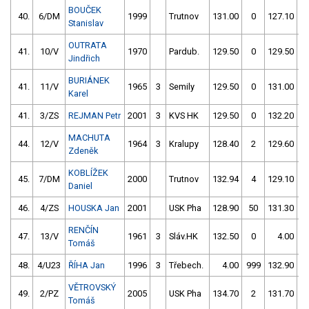
BOUČEK
40.
6/DM
1999
Trutnov
131.00
0
127.10
Stanislav
OUTRATA
41.
10/V
1970
Pardub.
129.50
0
129.50
Jindřich
BURIÁNEK
41.
11/V
1965
3
Semily
129.50
0
131.00
Karel
41.
3/ZS
REJMAN Petr
2001
3
KVS HK
129.50
0
132.20
MACHUTA
44.
12/V
1964
3
Kralupy
128.40
2
129.60
Zdeněk
KOBLÍŽEK
45.
7/DM
2000
Trutnov
132.94
4
129.10
Daniel
46.
4/ZS
HOUSKA Jan
2001
USK Pha
128.90
50
131.30
RENČÍN
47.
13/V
1961
3
Sláv.HK
132.50
0
4.00
9
Tomáš
48.
4/U23
ŘÍHA Jan
1996
3
Třebech.
4.00
999
132.90
VĚTROVSKÝ
49.
2/PZ
2005
USK Pha
134.70
2
131.70
Tomáš