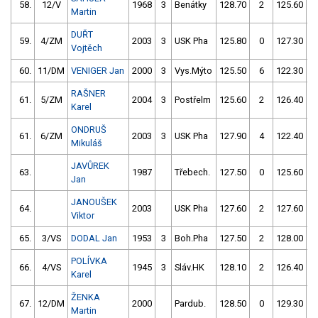
58.
12/V
1968
3
Benátky
128.70
2
125.60
Martin
DUŘT
59.
4/ZM
2003
3
USK Pha
125.80
0
127.30
Vojtěch
60.
11/DM
VENIGER Jan
2000
3
Vys.Mýto
125.50
6
122.30
RAŠNER
61.
5/ZM
2004
3
Postřelm
125.60
2
126.40
Karel
ONDRUŠ
61.
6/ZM
2003
3
USK Pha
127.90
4
122.40
Mikuláš
JAVŮREK
63.
1987
Třebech.
127.50
0
125.60
Jan
JANOUŠEK
64.
2003
USK Pha
127.60
2
127.60
Viktor
65.
3/VS
DODAL Jan
1953
3
Boh.Pha
127.50
2
128.00
POLÍVKA
66.
4/VS
1945
3
Sláv.HK
128.10
2
126.40
Karel
ŽENKA
67.
12/DM
2000
Pardub.
128.50
0
129.30
Martin