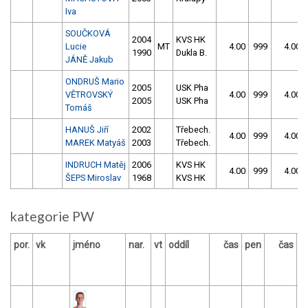
Iva
SOUČKOVÁ
2004
KVS HK
Lucie
MT
4.00
999
4.00
1990
Dukla B.
JÁNĚ Jakub
ONDRUŠ Mario
2005
USK Pha
VĚTROVSKÝ
4.00
999
4.00
2005
USK Pha
Tomáš
HANUŠ Jiří
2002
Třebech.
4.00
999
4.00
MAREK Matyáš
2003
Třebech.
INDRUCH Matěj
2006
KVS HK
4.00
999
4.00
ŠEPS Miroslav
1968
KVS HK
kategorie PW
por.
vk
jméno
nar.
vt
oddíl
čas
pen
čas
p