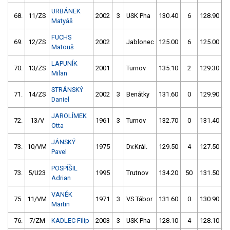
URBÁNEK
68.
11/ZS
2002
3
USK Pha
130.40
6
128.90
Matyáš
FUCHS
69.
12/ZS
2002
Jablonec
125.00
6
125.00
Matouš
LAPUNÍK
70.
13/ZS
2001
Turnov
135.10
2
129.30
Milan
STRÁNSKÝ
71.
14/ZS
2002
3
Benátky
131.60
0
129.90
Daniel
JAROLÍMEK
72.
13/V
1961
3
Turnov
132.70
0
131.40
Otta
JÁNSKÝ
73.
10/VM
1975
Dv.Král.
129.50
4
127.50
Pavel
POSPÍŠIL
73.
5/U23
1995
Trutnov
134.20
50
131.50
Adrian
VANĚK
75.
11/VM
1971
3
VS Tábor
131.60
0
130.90
Martin
76.
7/ZM
KADLEC Filip
2003
3
USK Pha
128.10
4
128.10