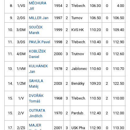
MĚCHURA
8.
1/VS
1954
2
Třebech.
106.30
0
4.00
9
Jiří
9.
2/DS
MILLER Jan
1997
2
Turnov
106.50
0
106.50
SOUČEK
10.
3/DM
1999
2
KVS HK
110.20
0
109.40
Marek
11.
3/DS
PAVLÍK Pavel
1998
2
Třebech.
110.40
0
112.90
KOBLÍŽEK
11.
4/DM
2000
3
Trutnov
110.40
0
112.60
5
Daniel
KULHÁNEK
13.
1/VM
1978
2
Jablonec
110.60
0
110.70
Jan
SAHULA
14.
1/ZM
2003
2
Benátky
109.20
2
122.50
Matěj
DVOŘÁK
15.
1/V
1968
3
Třebech.
110.50
2
110.00
Tomáš
OUTRATA
15.
2/V
1970
2
Pardub.
112.40
2
112.00
Jindřich
MAJER
17.
2/ZS
2001
3
USK Pha
112.90
0
113.30