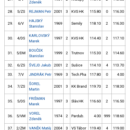
Zdeněk
28.
5/ZS
REJMAN Petr
2001
3
KVS HK
115.80
0
116.30
HAJSKÝ
29.
6/V
1969
Semily
118.10
2
116.30
Stanislav
KARLOVSKÝ
30.
4/DS
1997
2
KVS HK
114.40
2
117.10
Marek
BOUČEK
31.
5/DM
1999
2
Trutnov
115.30
2
114.60
5
Stanislav
32.
6/ZS
ŠVEJD Jakub
2001
2
Sušice
114.10
4
113.70
33.
7/V
JINDRÁK Petr
1969
3
Tech.Pha
117.80
0
4.00
9
ŠOREL
34.
7/ZS
2001
3
KK Brand
119.70
2
118.30
Martin
FRIŠMAN
35.
5/DS
1997
3
Sláv.HK
116.60
2
116.50
Marek
VOREL
36.
5/VM
1974
2
Pardub.
4.00
999
118.60
Zdeněk
37.
2/ZM
VANĚK Matěj
2004
3
VS Tábor
119.40
4
119.00