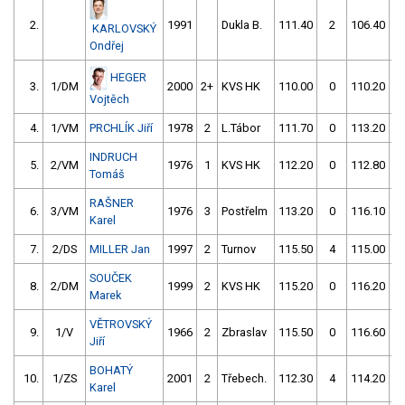
2.
1991
Dukla B.
111.40
2
106.40
KARLOVSKÝ
Ondřej
HEGER
3.
1/DM
2000
2+
KVS HK
110.00
0
110.20
Vojtěch
4.
1/VM
PRCHLÍK Jiří
1978
2
L.Tábor
111.70
0
113.20
INDRUCH
5.
2/VM
1976
1
KVS HK
112.20
0
112.80
Tomáš
RAŠNER
6.
3/VM
1976
3
Postřelm
113.20
0
116.10
Karel
7.
2/DS
MILLER Jan
1997
2
Turnov
115.50
4
115.00
SOUČEK
8.
2/DM
1999
2
KVS HK
115.20
0
116.20
Marek
VĚTROVSKÝ
9.
1/V
1966
2
Zbraslav
115.50
0
116.60
Jiří
BOHATÝ
10.
1/ZS
2001
2
Třebech.
112.30
4
114.20
Karel