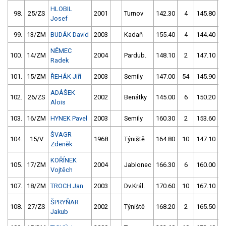
HLOBIL
98.
25/ZS
2001
Turnov
142.30
4
145.80
Josef
99.
13/ZM
BUDÁK David
2003
Kadaň
155.40
4
144.40
NĚMEC
100.
14/ZM
2004
Pardub.
148.10
2
147.10
Radek
101.
15/ZM
ŘEHÁK Jiří
2003
Semily
147.00
54
145.90
ADÁŠEK
102.
26/ZS
2002
Benátky
145.00
6
150.20
Alois
103.
16/ZM
HYNEK Pavel
2003
Semily
160.30
2
153.60
ŠVAGR
104.
15/V
1968
Týniště
164.80
10
147.10
1
Zdeněk
KOŘÍNEK
105.
17/ZM
2004
Jablonec
166.30
6
160.00
Vojtěch
107.
18/ZM
TROCH Jan
2003
Dv.Král.
170.60
10
167.10
ŠPRYŇAR
108.
27/ZS
2002
Týniště
168.20
2
165.50
Jakub