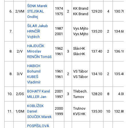
ŠENK Marek
1974
KK Brand
6.
2/VM
STEJSKAL
2
129.20
4
130.70
1975
KK Brand
Ondřej
ŠILAR Jakub
1987
Vys.Mýto
7.
HRNČÍŘ
135.20
2
134.60
2001
Vys.Mýto
Vojtěch
HAJDUČÍK
1962
Sláv.HK
8.
2/V
Miroslav
3
137.40
2
136.10
1961
Sláv.HK
RENČÍN Tomáš
HABICH
Bohumil
1961
VS Tábor
8.
3/V
2
134.10
2
135.40
KUBEŠ
1961
VS Tábor
Vladimír
BOHATÝ Karel
2001
Třebech.
10.
2/DS
3
128.20
8
4.00
MILLER Jan
1997
Turnov
KOBLÍŽEK
2000
Trutnov
11.
1/DM
Daniel
135.30
10
132.80
1999
KVS HK
SOUČEK Marek
POSPÍŠILOVÁ