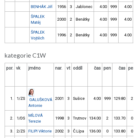
BENHÁK Jiří
1956
3
Jablonec
4.00
999
4.00
9
ŠPALEK
2000
2
Benátky
4.00
999
4.00
9
Matěj
ŠPALEK
1996
2
Benátky
4.00
999
4.00
9
Vojtěch
kategorie C1W
por.
vk
jméno
nar.
vt
oddíl
čas
pen
čas
pen
1.
1/ZS
2001
3
Sušice
4.00
999
129.80
2
GALUŠKOVÁ
Antonie
MÍLOVÁ
2.
1/DS
1998
3
Trutnov
134.00
2
133.70
0
Terezie
3.
2/ZS
FILIPI Viktorie
2002
3
Č.Lípa
136.00
0
133.80
0