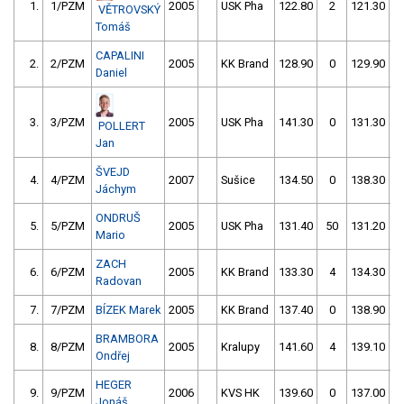
1.
1/PZM
2005
USK Pha
122.80
2
121.30
VĚTROVSKÝ
Tomáš
CAPALINI
2.
2/PZM
2005
KK Brand
128.90
0
129.90
Daniel
3.
3/PZM
2005
USK Pha
141.30
0
131.30
POLLERT
Jan
ŠVEJD
4.
4/PZM
2007
Sušice
134.50
0
138.30
Jáchym
ONDRUŠ
5.
5/PZM
2005
USK Pha
131.40
50
131.20
Mario
ZACH
6.
6/PZM
2005
KK Brand
133.30
4
134.30
Radovan
7.
7/PZM
BÍZEK Marek
2005
KK Brand
137.40
0
138.90
BRAMBORA
8.
8/PZM
2005
Kralupy
141.60
4
139.10
Ondřej
HEGER
9.
9/PZM
2006
KVS HK
139.60
0
137.00
Jonáš