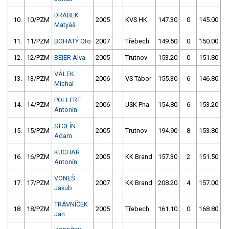
DRÁBEK
10.
10/PZM
2005
KVS HK
147.30
0
145.00
Matyáš
11.
11/PZM
BOHATÝ Oto
2007
Třebech.
149.50
0
150.00
12.
12/PZM
BEIER Alva
2005
Trutnov
153.20
0
151.80
VÁLEK
13.
13/PZM
2006
VS Tábor
155.30
6
146.80
1
Michal
POLLERT
14.
14/PZM
2006
USK Pha
154.80
6
153.20
Antonín
STOLÍN
15.
15/PZM
2005
Trutnov
194.90
8
153.80
Adam
KUCHAŘ
16.
16/PZM
2005
KK Brand
157.30
2
151.50
1
Antonín
VONEŠ
17.
17/PZM
2007
KK Brand
208.20
4
157.00
Jakub
TRÁVNÍČEK
18.
18/PZM
2005
Třebech.
161.10
0
168.80
Jan