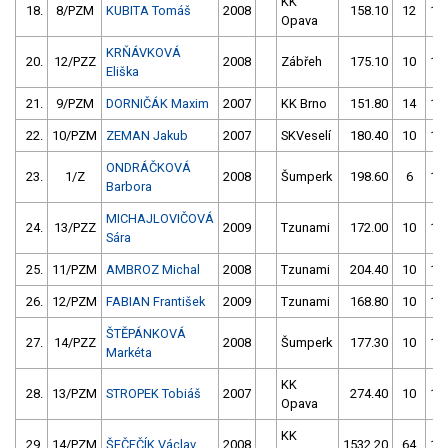
KK
18.
8/PZM
KUBITA Tomáš
2008
158.10
12
15
Opava
KRŇÁVKOVÁ
20.
12/PZZ
2008
Zábřeh
175.10
10
15
Eliška
21.
9/PZM
DORNIČÁK Maxim
2007
KK Brno
151.80
14
16
22.
10/PZM
ZEMAN Jakub
2007
SKVeselí
180.40
10
16
ONDRÁČKOVÁ
23.
1/Z
2008
Šumperk
198.60
6
17
Barbora
MICHAJLOVIČOVÁ
24.
13/PZZ
2009
Tzunami
172.00
10
16
Sára
25.
11/PZM
AMBROZ Michal
2008
Tzunami
204.40
10
17
26.
12/PZM
FABIAN František
2009
Tzunami
168.80
10
17
ŠTĚPÁNKOVÁ
27.
14/PZZ
2008
Šumperk
177.30
10
18
Markéta
KK
28.
13/PZM
STROPEK Tobiáš
2007
274.40
10
18
Opava
KK
29.
14/PZM
ŠEČFČÍK Václav
2008
1532.20
64
18