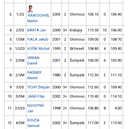
3.
1/ZS
2003
2
Olomouc
106.10
0
106.40
0
KRATOCHVÍL
Martin
4.
2/DS
BÁRTA Jan
2000
3+
Kralupy
115.50
10
106.00
2
5.
1/DM
FIALA Jakub
2001
2
Olomouc
109.00
0
108.70
0
6.
1/U23
KOŠÍK Michal
1995
2
SKVeselí
108.80
4
109.40
0
URBAN
7.
2/DM
2001
2
Šumperk
106.00
6
105.90
4
Daniel
RAŠNER
8.
2/VM
1980
2
Šumperk
112.30
2
111.10
0
Martin
9.
3/DS
TICHÝ Štěpán
2000
3+
Olomouc
112.60
0
109.40
2
10.
3/DM
JANŮ Filip
2002
3+
Olomouc
113.40
0
114.10
6
NOVOTNÝ
11.
2/U23
1998
2+
Olomouc
106.80
8
4.00
99
Jan
ROUČA
12.
4/DM
2002
3+
Šumperk
117.00
2
115.00
0
Samuel