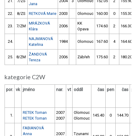
21.
7/ZS
2004
3
Olomouc
152.05
2
155.90
Jana
22.
8/ZS
RETKOVÁ Marie
2003
Olomouc
160.00
0
155.30
MRÁZKOVÁ
KK
23.
7/ZM
2006
174.60
2
166.30
Klára
Opava
NAJMANOVÁ
24.
1984
Olomouc
167.60
4
164.60
Kateřina
ŽANDOVÁ
25.
8/ZM
2006
Zábřeh
175.60
2
180.20
Tereza
kategorie C2W
por.
vk
jméno
nar.
vt
oddíl
čas
pen
čas
pe
RETEK Toman
2007
Olomouc
1.
145.40
0
144.70
2
RETEK Toman
2007
Olomouc
FABIANOVÁ
Anna
2007
Tzunami