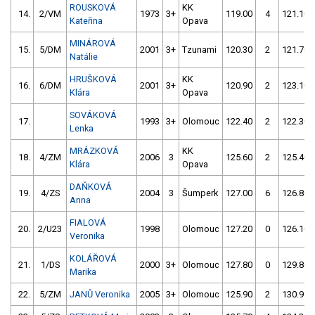
ROUSKOVÁ
KK
14.
2/VM
1973
3+
119.00
4
121.10
Kateřina
Opava
MINÁROVÁ
15.
5/DM
2001
3+
Tzunami
120.30
2
121.70
Natálie
HRUŠKOVÁ
KK
16.
6/DM
2001
3+
120.90
2
123.10
Klára
Opava
SOVÁKOVÁ
17.
1993
3+
Olomouc
122.40
2
122.30
Lenka
MRÁZKOVÁ
KK
18.
4/ZM
2006
3
125.60
2
125.40
Klára
Opava
DAŇKOVÁ
19.
4/ZS
2004
3
Šumperk
127.00
6
126.80
Anna
FIALOVÁ
20.
2/U23
1998
Olomouc
127.20
0
126.10
Veronika
KOLÁŘOVÁ
21.
1/DS
2000
3+
Olomouc
127.80
0
129.80
Marika
22.
5/ZM
JANŮ Veronika
2005
3+
Olomouc
125.90
2
130.90