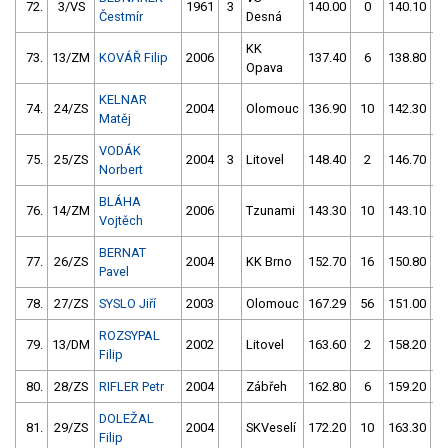
72.
3/VS
1961
3
140.00
0
140.10
Čestmír
Desná
KK
73.
13/ZM
KOVÁŘ Filip
2006
137.40
6
138.80
Opava
KELNAR
74.
24/ZS
2004
Olomouc
136.90
10
142.30
Matěj
VODÁK
75.
25/ZS
2004
3
Litovel
148.40
2
146.70
Norbert
BLÁHA
76.
14/ZM
2006
Tzunami
143.30
10
143.10
Vojtěch
BERNAT
77.
26/ZS
2004
KK Brno
152.70
16
150.80
Pavel
78.
27/ZS
SYSLO Jiří
2003
Olomouc
167.29
56
151.00
ROZSYPAL
79.
13/DM
2002
Litovel
163.60
2
158.20
Filip
80.
28/ZS
RIFLER Petr
2004
Zábřeh
162.80
6
159.20
DOLEŽAL
81.
29/ZS
2004
SKVeselí
172.20
10
163.30
Filip