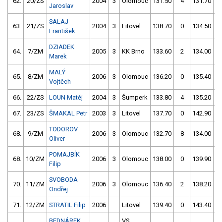
62.
20/ZS
2004
3
Olomouc
131.50
4
131.70
Jaroslav
SALAJ
63.
21/ZS
2004
3
Litovel
138.70
0
134.50
František
DZIADEK
64.
7/ZM
2005
3
KK Brno
133.60
2
134.00
Marek
MALÝ
65.
8/ZM
2006
3
Olomouc
136.20
0
135.40
Vojtěch
66.
22/ZS
LOUN Matěj
2004
3
Šumperk
133.80
4
135.20
67.
23/ZS
ŠMAKAL Petr
2003
3
Litovel
137.70
0
142.90
TODOROV
68.
9/ZM
2006
3
Olomouc
132.70
8
134.00
Oliver
POMAJBÍK
68.
10/ZM
2006
3
Olomouc
138.00
0
139.90
Filip
SVOBODA
70.
11/ZM
2006
3
Olomouc
136.40
2
138.20
Ondřej
71.
12/ZM
STRATIL Filip
2006
Litovel
139.40
0
143.40
BEDNÁREK
VS