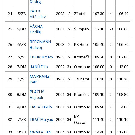
Ondřej
PÁTEK
24.
5/ZS
2003
2
Zábřeh
107.30
4
106.40
Vítězslav
VÁCHA
25.
6/DM
2001
2
Šumperk
117.10
58
106.60
Ondřej
BERGMANN
26.
6/ZS
2003
2
KK Brno
105.40
2
106.70
Bořivoj
27.
2/V
LIGURSKÝ Ivo
1968
2
Kroměříž
109.70
0
107.80
28.
7/DM
JANŮ Filip
2002
3+
Olomouc
108.00
0
112.00
MAIKRANZ
29.
3/V
1967
2
Tzunami
110.20
0
110.30
Petr
PLACHÝ
30.
8/DM
2001
3+
Kroměříž
109.10
2
108.80
Vojtěch
31.
9/DM
FIALA Jakub
2001
3+
Olomouc
109.90
2
4.00
9
KK
32.
7/ZS
TRAČ Matyáš
2004
3+
111.40
2
110.10
Opava
33.
8/ZS
MRÁKA Jan
2004
3+
Olomouc
114.40
0
117.00