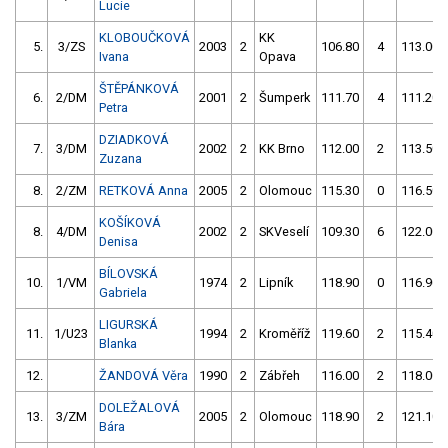
Lucie
KLOBOUČKOVÁ
KK
5.
3/ZS
2003
2
106.80
4
113.00
Ivana
Opava
ŠTĚPÁNKOVÁ
6.
2/DM
2001
2
Šumperk
111.70
4
111.20
Petra
DZIADKOVÁ
7.
3/DM
2002
2
KK Brno
112.00
2
113.50
Zuzana
8.
2/ZM
RETKOVÁ Anna
2005
2
Olomouc
115.30
0
116.50
KOŠÍKOVÁ
8.
4/DM
2002
2
SKVeselí
109.30
6
122.00
Denisa
BÍLOVSKÁ
10.
1/VM
1974
2
Lipník
118.90
0
116.90
Gabriela
LIGURSKÁ
11.
1/U23
1994
2
Kroměříž
119.60
2
115.40
Blanka
12.
ŽANDOVÁ Věra
1990
2
Zábřeh
116.00
2
118.00
DOLEŽALOVÁ
13.
3/ZM
2005
2
Olomouc
118.90
2
121.10
Bára