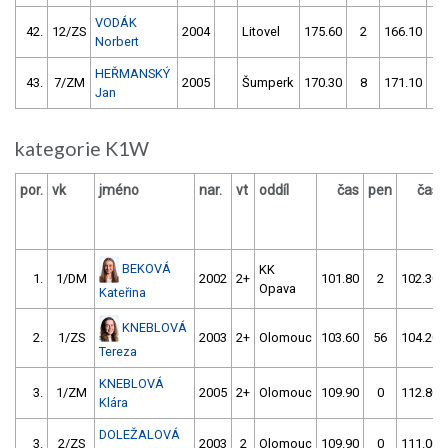
VODÁK
42.
12/ZS
2004
Litovel
175.60
2
166.10
0
Norbert
HEŘMANSKÝ
43.
7/ZM
2005
Šumperk
170.30
8
171.10
8
Jan
kategorie K1W
por.
vk
jméno
nar.
vt
oddíl
čas
pen
čas
BEKOVÁ
KK
1.
1/DM
2002
2+
101.80
2
102.30
Opava
Kateřina
KNEBLOVÁ
2.
1/ZS
2003
2+
Olomouc
103.60
56
104.20
Tereza
KNEBLOVÁ
3.
1/ZM
2005
2+
Olomouc
109.90
0
112.80
Klára
DOLEŽALOVÁ
3.
2/ZS
2003
2
Olomouc
109.90
0
111.00