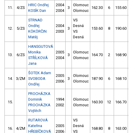
HRIC Ondřej
2004
Olomouc
11.
4/ZS
3
162.30
6
155.60
KOSÍK Dan
2004
Olomouc
STRNAD
VS
Ondřej
2004
Desná
12.
5/ZS
3
153.60
8
190.60
KÖKÖRČIN
2003
VS
Matěj
Desná
HANSGUTOVÁ
Monika
2005
Olomouc
13.
6/ZS
3
164.70
2
168.90
STŘÍLKOVÁ
2004
Olomouc
Jana
ŠOTEK Adam
2005
Olomouc
14.
3/ZM
SVOBODA
3
187.90
6
168.10
2006
Olomouc
Ondřej
PROCHÁZKA
Dominik
1994
Olomouc
15.
160.30
12
166.70
1
PROCHÁZKA
2002
Olomouc
Vojtěch
RUTAROVÁ
VS
Kateřina
2005
Desná
16.
4/ZM
168.80
8
163.00
1
HŘEBÍČKOVÁ
2006
VS