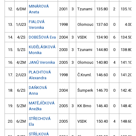
MINÁROVÁ
12.
6/DM
2001
3
Tzunami
135.80
2
135.10
Aneta
FIALOVÁ
13.
1/U23
1998
Olomouc
137.60
0
4.00
Veronika
14.
4/ZS
DOBEŠOVÁ Eva
2004
3
VSDK
134.90
6
134.50
KUDĚLÁSKOVÁ
15.
5/ZS
2003
3
Tzunami
144.80
0
138.80
Monika
16.
4/ZM
JANŮ Veronika
2005
3
Olomouc
140.80
4
141.10
PLACHTOVÁ
17.
2/U23
1998
Č.Kruml.
146.60
0
141.20
Alexandra
DAŇKOVÁ
18.
6/ZS
2004
Šumperk
146.70
0
142.40
Anna
MATĚJÍČKOVÁ
19.
5/ZM
2005
3
KK Brno
146.40
0
148.40
Anežka
STŘECHOVÁ
20.
6/ZM
2005
VSDK
150.40
4
148.60
Ela
STŘÍLKOVÁ