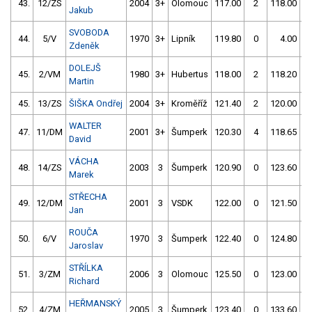
43.
12/ZS
2004
3+
Olomouc
117.00
2
118.00
Jakub
SVOBODA
44.
5/V
1970
3+
Lipník
119.80
0
4.00
9
Zdeněk
DOLEJŠ
45.
2/VM
1980
3+
Hubertus
118.00
2
118.20
Martin
45.
13/ZS
ŠIŠKA Ondřej
2004
3+
Kroměříž
121.40
2
120.00
WALTER
47.
11/DM
2001
3+
Šumperk
120.30
4
118.65
David
VÁCHA
48.
14/ZS
2003
3
Šumperk
120.90
0
123.60
Marek
STŘECHA
49.
12/DM
2001
3
VSDK
122.00
0
121.50
Jan
ROUČA
50.
6/V
1970
3
Šumperk
122.40
0
124.80
Jaroslav
STŘÍLKA
51.
3/ZM
2006
3
Olomouc
125.50
0
123.00
Richard
HEŘMANSKÝ
52.
4/ZM
2005
3
Šumperk
123.40
0
133.60