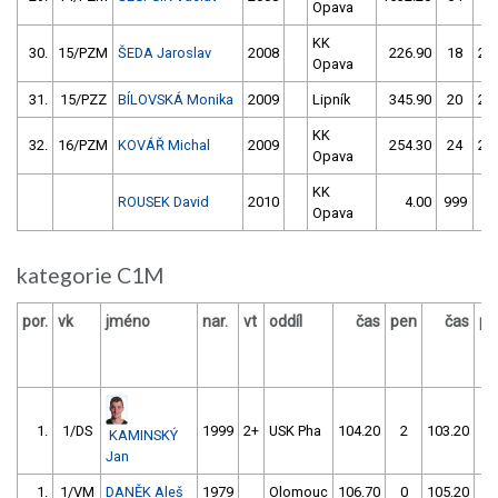
Opava
KK
30.
15/PZM
ŠEDA Jaroslav
2008
226.90
18
23
Opava
31.
15/PZZ
BÍLOVSKÁ Monika
2009
Lipník
345.90
20
24
KK
32.
16/PZM
KOVÁŘ Michal
2009
254.30
24
25
Opava
KK
ROUSEK David
2010
4.00
999
Opava
kategorie C1M
por.
vk
jméno
nar.
vt
oddíl
čas
pen
čas
pe
1.
1/DS
1999
2+
USK Pha
104.20
2
103.20
2
KAMINSKÝ
Jan
1.
1/VM
DANĚK Aleš
1979
Olomouc
106.70
0
105.20
0