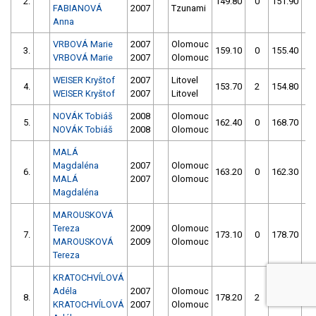
2.
149.80
0
151.90
2
FABIANOVÁ
2007
Tzunami
Anna
VRBOVÁ Marie
2007
Olomouc
3.
159.10
0
155.40
0
VRBOVÁ Marie
2007
Olomouc
WEISER Kryštof
2007
Litovel
4.
153.70
2
154.80
6
WEISER Kryštof
2007
Litovel
NOVÁK Tobiáš
2008
Olomouc
5.
162.40
0
168.70
4
NOVÁK Tobiáš
2008
Olomouc
MALÁ
Magdaléna
2007
Olomouc
6.
163.20
0
162.30
2
MALÁ
2007
Olomouc
Magdaléna
MAROUSKOVÁ
Tereza
2009
Olomouc
7.
173.10
0
178.70
0
MAROUSKOVÁ
2009
Olomouc
Tereza
KRATOCHVÍLOVÁ
Adéla
2007
Olomouc
8.
178.20
2
179.80
2
KRATOCHVÍLOVÁ
2007
Olomouc