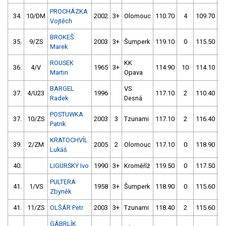
PROCHÁZKA
34.
10/DM
2002
3+
Olomouc
110.70
4
109.70
Vojtěch
BROKEŠ
35.
9/ZS
2003
3+
Šumperk
119.10
0
115.50
Marek
ROUSEK
KK
36.
4/V
1965
3+
114.90
10
114.10
Martin
Opava
BARGEL
VS
37.
4/U23
1996
117.10
2
110.40
Radek
Desná
POSTUWKA
37.
10/ZS
2003
3
Tzunami
117.10
2
116.40
Patrik
KRATOCHVÍL
39.
2/ZM
2005
2
Olomouc
117.10
0
118.90
Lukáš
40.
LIGURSKÝ Ivo
1990
3+
Kroměříž
119.50
0
117.50
PULTERA
41.
1/VS
1958
3+
Šumperk
118.90
0
115.60
Zbyněk
41.
11/ZS
OLŠÁR Petr
2003
3+
Tzunami
118.40
2
115.60
GÁBRLÍK