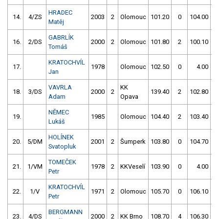
HRADEC
14.
4/ZS
2003
2
Olomouc
101.20
0
104.00
Matěj
GABRLÍK
16.
2/DS
2000
2
Olomouc
101.80
2
100.10
Tomáš
KRATOCHVÍL
17.
1978
Olomouc
102.50
0
4.00
9
Jan
VAVRLA
KK
18.
3/DS
2000
2
139.40
2
102.80
Adam
Opava
NĚMEC
19.
1985
Olomouc
104.40
2
103.40
Lukáš
HOLÍNEK
20.
5/DM
2001
2
Šumperk
103.80
0
104.70
Svatopluk
TOMEČEK
21.
1/VM
1978
2
KKVeselí
103.90
0
4.00
9
Petr
KRATOCHVÍL
22.
1/V
1971
2
Olomouc
105.70
0
106.10
Petr
BERGMANN
23.
4/DS
2000
2
KK Brno
108.70
4
106.30