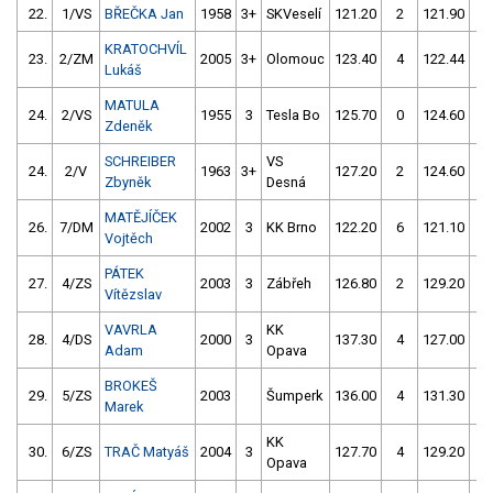
22.
1/VS
BŘEČKA Jan
1958
3+
SKVeselí
121.20
2
121.90
2
KRATOCHVÍL
23.
2/ZM
2005
3+
Olomouc
123.40
4
122.44
2
Lukáš
MATULA
24.
2/VS
1955
3
Tesla Bo
125.70
0
124.60
0
Zdeněk
SCHREIBER
VS
24.
2/V
1963
3+
127.20
2
124.60
0
Zbyněk
Desná
MATĚJÍČEK
26.
7/DM
2002
3
KK Brno
122.20
6
121.10
4
Vojtěch
PÁTEK
27.
4/ZS
2003
3
Zábřeh
126.80
2
129.20
4
Vítězslav
VAVRLA
KK
28.
4/DS
2000
3
137.30
4
127.00
4
Adam
Opava
BROKEŠ
29.
5/ZS
2003
Šumperk
136.00
4
131.30
0
Marek
KK
30.
6/ZS
TRAČ Matyáš
2004
3
127.70
4
129.20
4
Opava