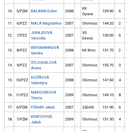
KK
10.
5/PZM
BALARIN Evžen
2008
139.90
6
14
Opava
11.
6/PZZ
MALÁ Magdaléna
2007
Olomouc
144.20
2
14
JURAJDOVÁ
VS
12.
7/PZZ
2007
150.00
6
14
Veronika
Desná
BERGMANNOVÁ
13.
8/PZZ
2008
KK Brno
151.70
2
14
Sandra
STLOUKALOVÁ
14.
9/PZZ
2007
Olomouc
150.70
0
15
Aneta
KOČÍŘOVÁ
15.
10/PZZ
2008
Olomouc
147.60
4
14
Valentýna
MAROUSKOVÁ
16.
11/PZZ
2009
Olomouc
149.10
8
14
Tereza
17.
6/PZM
FIŠNAR Jakub
2007
Zábřeh
151.90
6
15
KRATOCHVÍL
18.
7/PZM
2009
Olomouc
151.50
4
15
Jakub