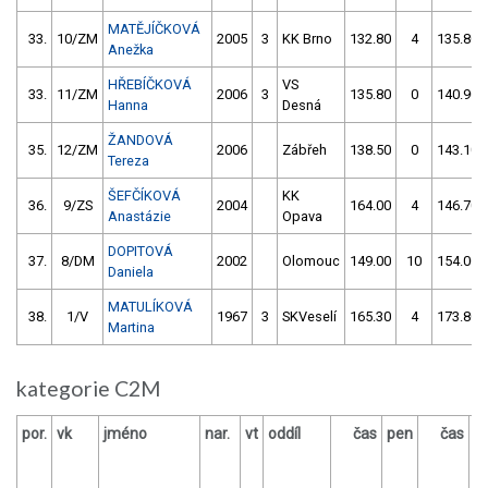
MATĚJÍČKOVÁ
33.
10/ZM
2005
3
KK Brno
132.80
4
135.80
Anežka
HŘEBÍČKOVÁ
VS
33.
11/ZM
2006
3
135.80
0
140.90
Hanna
Desná
ŽANDOVÁ
35.
12/ZM
2006
Zábřeh
138.50
0
143.10
Tereza
ŠEFČÍKOVÁ
KK
36.
9/ZS
2004
164.00
4
146.70
Anastázie
Opava
DOPITOVÁ
37.
8/DM
2002
Olomouc
149.00
10
154.00
Daniela
MATULÍKOVÁ
38.
1/V
1967
3
SKVeselí
165.30
4
173.80
Martina
kategorie C2M
por.
vk
jméno
nar.
vt
oddíl
čas
pen
čas
p