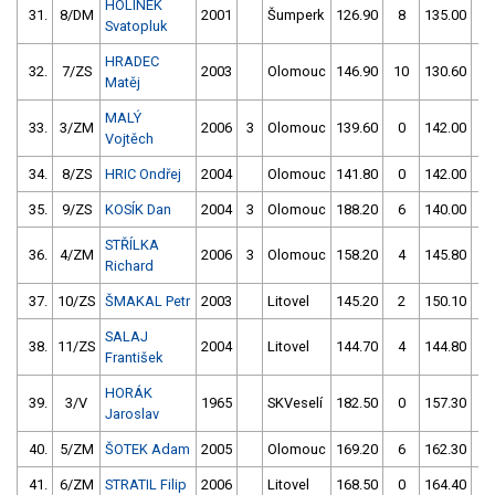
HOLÍNEK
31.
8/DM
2001
Šumperk
126.90
8
135.00
5
Svatopluk
HRADEC
32.
7/ZS
2003
Olomouc
146.90
10
130.60
6
Matěj
MALÝ
33.
3/ZM
2006
3
Olomouc
139.60
0
142.00
0
Vojtěch
34.
8/ZS
HRIC Ondřej
2004
Olomouc
141.80
0
142.00
2
35.
9/ZS
KOSÍK Dan
2004
3
Olomouc
188.20
6
140.00
2
STŘÍLKA
36.
4/ZM
2006
3
Olomouc
158.20
4
145.80
0
Richard
37.
10/ZS
ŠMAKAL Petr
2003
Litovel
145.20
2
150.10
8
SALAJ
38.
11/ZS
2004
Litovel
144.70
4
144.80
8
František
HORÁK
39.
3/V
1965
SKVeselí
182.50
0
157.30
0
Jaroslav
40.
5/ZM
ŠOTEK Adam
2005
Olomouc
169.20
6
162.30
2
41.
6/ZM
STRATIL Filip
2006
Litovel
168.50
0
164.40
0