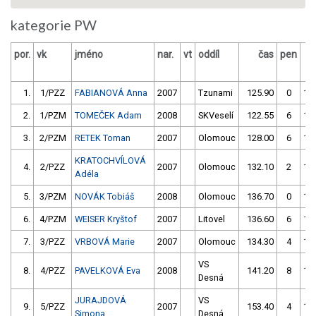
kategorie PW
por.
vk
jméno
nar.
vt
oddíl
čas
pen
1.
1/PZZ
FABIANOVÁ Anna
2007
Tzunami
125.90
0
13
2.
1/PZM
TOMEČEK Adam
2008
SKVeselí
122.55
6
12
3.
2/PZM
RETEK Toman
2007
Olomouc
128.00
6
12
KRATOCHVÍLOVÁ
4.
2/PZZ
2007
Olomouc
132.10
2
14
Adéla
5.
3/PZM
NOVÁK Tobiáš
2008
Olomouc
136.70
0
13
6.
4/PZM
WEISER Kryštof
2007
Litovel
136.60
6
13
7.
3/PZZ
VRBOVÁ Marie
2007
Olomouc
134.30
4
13
VS
8.
4/PZZ
PAVELKOVÁ Eva
2008
141.20
8
14
Desná
JURAJDOVÁ
VS
9.
5/PZZ
2007
153.40
4
14
Simona
Desná