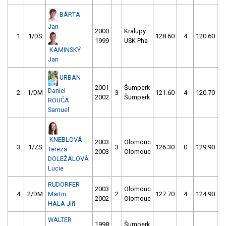
BÁRTA
Jan
2000
Kralupy
1.
1/DS
128.60
4
120.60
1999
USK Pha
KAMINSKÝ
Jan
URBAN
2001
Šumperk
Daniel
2.
1/DM
3
121.60
4
120.70
2002
Šumperk
ROUČA
Samuel
KNEBLOVÁ
2003
Olomouc
3.
1/ZS
3
126.30
0
129.90
Tereza
2003
Olomouc
DOLEŽALOVÁ
Lucie
RUDORFER
2003
Olomouc
4.
2/DM
Martin
2
127.70
4
124.90
2002
Olomouc
HALA Jiří
WALTER
1998
Šumperk