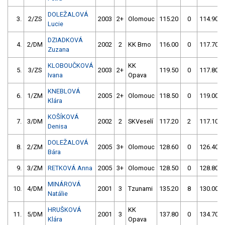
DOLEŽALOVÁ
3.
2/ZS
2003
2+
Olomouc
115.20
0
114.90
Lucie
DZIADKOVÁ
4.
2/DM
2002
2
KK Brno
116.00
0
117.70
Zuzana
KLOBOUČKOVÁ
KK
5.
3/ZS
2003
2+
119.50
0
117.80
Ivana
Opava
KNEBLOVÁ
6.
1/ZM
2005
2+
Olomouc
118.50
0
119.00
Klára
KOŠÍKOVÁ
7.
3/DM
2002
2
SKVeselí
117.20
2
117.10
Denisa
DOLEŽALOVÁ
8.
2/ZM
2005
3+
Olomouc
128.60
0
126.40
Bára
9.
3/ZM
RETKOVÁ Anna
2005
3+
Olomouc
128.50
0
128.80
MINÁROVÁ
10.
4/DM
2001
3
Tzunami
135.20
8
130.00
Natálie
HRUŠKOVÁ
KK
11.
5/DM
2001
3
137.80
0
134.70
Klára
Opava