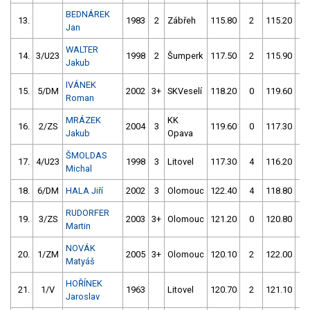
BEDNÁREK
13.
1983
2
Zábřeh
115.80
2
115.20
0
Jan
WALTER
14.
3/U23
1998
2
Šumperk
117.50
2
115.90
0
Jakub
IVÁNEK
15.
5/DM
2002
3+
SKVeselí
118.20
0
119.60
2
Roman
MRÁZEK
KK
16.
2/ZS
2004
3
119.60
0
117.30
4
Jakub
Opava
ŠMOLDAS
17.
4/U23
1998
3
Litovel
117.30
4
116.20
4
Michal
18.
6/DM
HALA Jiří
2002
3
Olomouc
122.40
4
118.80
2
RUDORFER
19.
3/ZS
2003
3+
Olomouc
121.20
0
120.80
2
Martin
NOVÁK
20.
1/ZM
2005
3+
Olomouc
120.10
2
122.00
4
Matyáš
HOŘÍNEK
21.
1/V
1963
Litovel
120.70
2
121.10
4
Jaroslav