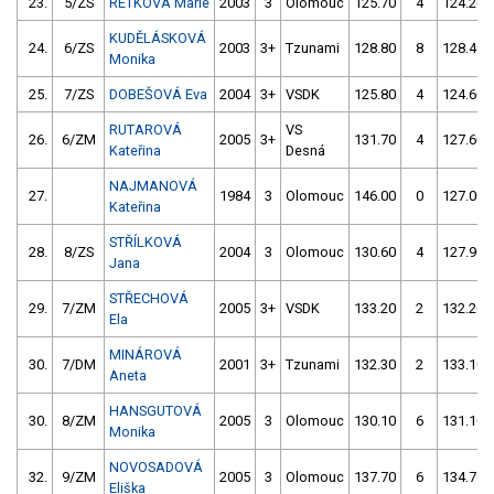
23.
5/ZS
RETKOVÁ Marie
2003
3
Olomouc
125.70
4
124.20
KUDĚLÁSKOVÁ
24.
6/ZS
2003
3+
Tzunami
128.80
8
128.40
Monika
25.
7/ZS
DOBEŠOVÁ Eva
2004
3+
VSDK
125.80
4
124.60
RUTAROVÁ
VS
26.
6/ZM
2005
3+
131.70
4
127.60
Kateřina
Desná
NAJMANOVÁ
27.
1984
3
Olomouc
146.00
0
127.00
Kateřina
STŘÍLKOVÁ
28.
8/ZS
2004
3
Olomouc
130.60
4
127.90
Jana
STŘECHOVÁ
29.
7/ZM
2005
3+
VSDK
133.20
2
132.20
Ela
MINÁROVÁ
30.
7/DM
2001
3+
Tzunami
132.30
2
133.10
Aneta
HANSGUTOVÁ
30.
8/ZM
2005
3
Olomouc
130.10
6
131.10
Monika
NOVOSADOVÁ
32.
9/ZM
2005
3
Olomouc
137.70
6
134.70
Eliška