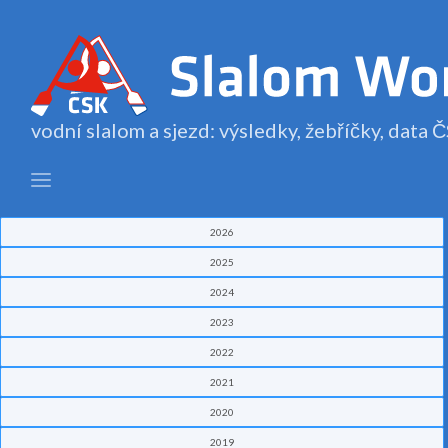
vodní slalom a sjezd: výsledky, žebříčky, data
2026
2025
2024
2023
2022
2021
2020
2019