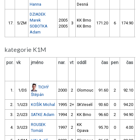
Hanna
Desná
DZIADEK
Marek
2005
KK Brno
17.
5/ZM
3
171.20
6
174.90
SOBOTKA
2005
KK Brno
Adam
kategorie K1M
por.
vk
jméno
nar.
vt
oddíl
čas
pen
čas
p
TICHÝ
1.
1/DS
2000
2
Olomouc
91.60
2
92.10
Štěpán
2.
1/U23
KOŠÍK Michal
1995
2+
SKVeselí
93.60
0
94.20
3.
2/U23
SATKE Adam
1994
2
KK Brno
96.60
2
94.90
ROUSEK
KK
4.
3/U23
1997
2
95.70
0
4.00
9
Tomáš
Opava