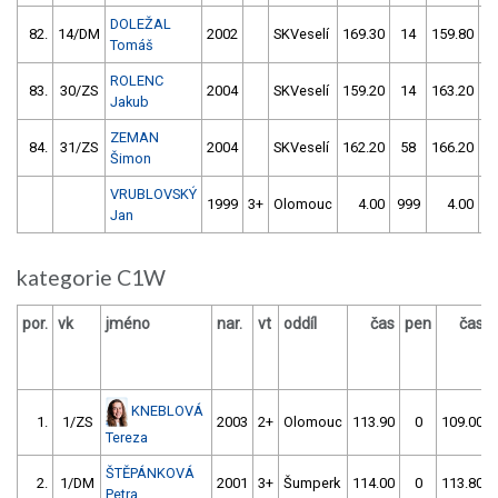
DOLEŽAL
82.
14/DM
2002
SKVeselí
169.30
14
159.80
1
Tomáš
ROLENC
83.
30/ZS
2004
SKVeselí
159.20
14
163.20
2
Jakub
ZEMAN
84.
31/ZS
2004
SKVeselí
162.20
58
166.20
Šimon
VRUBLOVSKÝ
1999
3+
Olomouc
4.00
999
4.00
9
Jan
kategorie C1W
por.
vk
jméno
nar.
vt
oddíl
čas
pen
čas
KNEBLOVÁ
1.
1/ZS
2003
2+
Olomouc
113.90
0
109.00
Tereza
ŠTĚPÁNKOVÁ
2.
1/DM
2001
3+
Šumperk
114.00
0
113.80
Petra