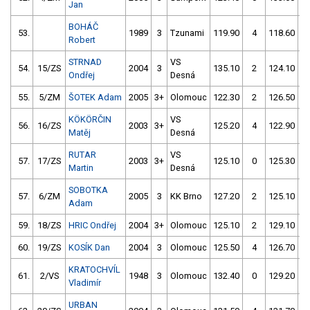
Jan
BOHÁČ
53.
1989
3
Tzunami
119.90
4
118.60
Robert
STRNAD
VS
54.
15/ZS
2004
3
135.10
2
124.10
Ondřej
Desná
55.
5/ZM
ŠOTEK Adam
2005
3+
Olomouc
122.30
2
126.50
KÖKÖRČIN
VS
56.
16/ZS
2003
3+
125.20
4
122.90
Matěj
Desná
RUTAR
VS
57.
17/ZS
2003
3+
125.10
0
125.30
Martin
Desná
SOBOTKA
57.
6/ZM
2005
3
KK Brno
127.20
2
125.10
Adam
59.
18/ZS
HRIC Ondřej
2004
3+
Olomouc
125.10
2
129.10
60.
19/ZS
KOSÍK Dan
2004
3
Olomouc
125.50
4
126.70
KRATOCHVÍL
61.
2/VS
1948
3
Olomouc
132.40
0
129.20
Vladimír
URBAN