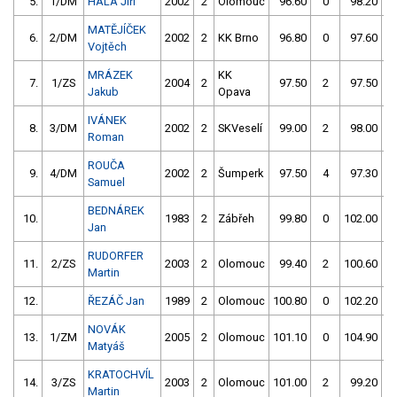
5.
1/DM
HALA Jiří
2002
2
Olomouc
96.60
0
98.20
MATĚJÍČEK
6.
2/DM
2002
2
KK Brno
96.80
0
97.60
Vojtěch
MRÁZEK
KK
7.
1/ZS
2004
2
97.50
2
97.50
Jakub
Opava
IVÁNEK
8.
3/DM
2002
2
SKVeselí
99.00
2
98.00
Roman
ROUČA
9.
4/DM
2002
2
Šumperk
97.50
4
97.30
Samuel
BEDNÁREK
10.
1983
2
Zábřeh
99.80
0
102.00
Jan
RUDORFER
11.
2/ZS
2003
2
Olomouc
99.40
2
100.60
Martin
12.
ŘEZÁČ Jan
1989
2
Olomouc
100.80
0
102.20
NOVÁK
13.
1/ZM
2005
2
Olomouc
101.10
0
104.90
Matyáš
KRATOCHVÍL
14.
3/ZS
2003
2
Olomouc
101.00
2
99.20
Martin