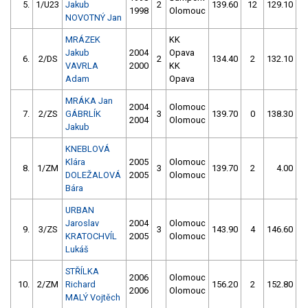
5.
1/U23
Jakub
2
139.60
12
129.10
1998
Olomouc
NOVOTNÝ Jan
MRÁZEK
KK
Jakub
2004
Opava
6.
2/DS
2
134.40
2
132.10
VAVRLA
2000
KK
Adam
Opava
MRÁKA Jan
2004
Olomouc
7.
2/ZS
GÁBRLÍK
3
139.70
0
138.30
2004
Olomouc
Jakub
KNEBLOVÁ
Klára
2005
Olomouc
8.
1/ZM
3
139.70
2
4.00
9
DOLEŽALOVÁ
2005
Olomouc
Bára
URBAN
Jaroslav
2004
Olomouc
9.
3/ZS
3
143.90
4
146.60
KRATOCHVÍL
2005
Olomouc
Lukáš
STŘÍLKA
2006
Olomouc
10.
2/ZM
Richard
156.20
2
152.80
2006
Olomouc
MALÝ Vojtěch