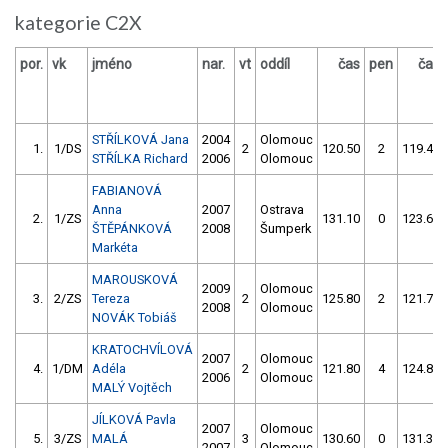
kategorie C2X
por.
vk
jméno
nar.
vt
oddíl
čas
pen
čas
STŘÍLKOVÁ Jana
2004
Olomouc
1.
1/DS
2
120.50
2
119.40
STŘÍLKA Richard
2006
Olomouc
FABIANOVÁ
Anna
2007
Ostrava
2.
1/ZS
131.10
0
123.60
ŠTĚPÁNKOVÁ
2008
Šumperk
Markéta
MAROUSKOVÁ
2009
Olomouc
3.
2/ZS
Tereza
2
125.80
2
121.70
2008
Olomouc
NOVÁK Tobiáš
KRATOCHVÍLOVÁ
2007
Olomouc
4.
1/DM
Adéla
2
121.80
4
124.80
2006
Olomouc
MALÝ Vojtěch
JÍLKOVÁ Pavla
2007
Olomouc
5.
3/ZS
MALÁ
3
130.60
0
131.30
2007
Olomouc