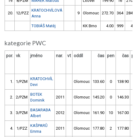
19.
8/PZM
MAREK Matouš
Litovel
199.90
16
210.1
KRATOCHVÍLOVÁ
20.
12/PZZ
9
Olomouc
272.70
364
284.2
Anna
TOBIÁŠ Matěj
KK Brno
4.00
999
4.0
kategorie PWC
por.
vk
jméno
nar.
vt
oddíl
čas
pen
čas
pe
KRATOCHVÍL
1.
1/PZM
Olomouc
133.60
0
138.90
0
Devi
BOTEK
2.
2/PZM
2011
Olomouc
145.20
0
146.30
2
Dominik
BASARABA
3.
3/PZM
2012
Olomouc
161.90
10
167.00
1
Albert
KAŠPARŮ
4.
1/PZZ
2011
Olomouc
177.80
2
177.80
0
Emma