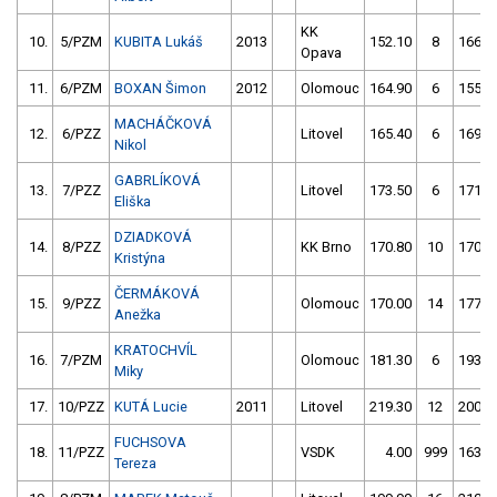
KK
10.
5/PZM
KUBITA Lukáš
2013
152.10
8
166.3
Opava
11.
6/PZM
BOXAN Šimon
2012
Olomouc
164.90
6
155.1
MACHÁČKOVÁ
12.
6/PZZ
Litovel
165.40
6
169.5
Nikol
GABRLÍKOVÁ
13.
7/PZZ
Litovel
173.50
6
171.8
Eliška
DZIADKOVÁ
14.
8/PZZ
KK Brno
170.80
10
170.7
Kristýna
ČERMÁKOVÁ
15.
9/PZZ
Olomouc
170.00
14
177.6
Anežka
KRATOCHVÍL
16.
7/PZM
Olomouc
181.30
6
193.0
Miky
17.
10/PZZ
KUTÁ Lucie
2011
Litovel
219.30
12
200.3
FUCHSOVA
18.
11/PZZ
VSDK
4.00
999
163.7
Tereza