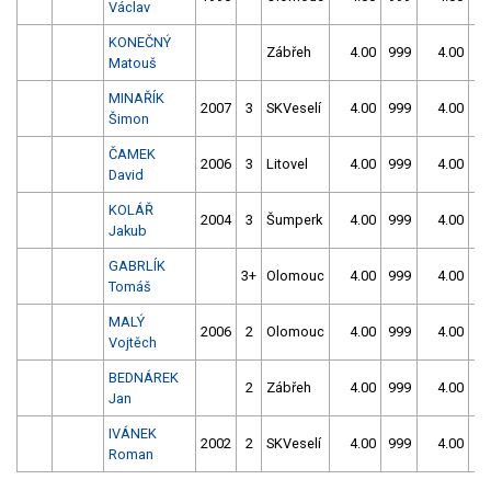
Václav
KONEČNÝ
Zábřeh
4.00
999
4.00
99
Matouš
MINAŘÍK
2007
3
SKVeselí
4.00
999
4.00
99
Šimon
ČAMEK
2006
3
Litovel
4.00
999
4.00
99
David
KOLÁŘ
2004
3
Šumperk
4.00
999
4.00
99
Jakub
GABRLÍK
3+
Olomouc
4.00
999
4.00
99
Tomáš
MALÝ
2006
2
Olomouc
4.00
999
4.00
99
Vojtěch
BEDNÁREK
2
Zábřeh
4.00
999
4.00
99
Jan
IVÁNEK
2002
2
SKVeselí
4.00
999
4.00
99
Roman