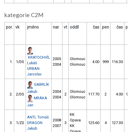
kategorie C2M
por.
vk
jméno
nar.
vt
oddíl
čas
pen
čas
pe
KRATOCHVÍL
2005
Olomouc
1.
1/DS
4.00
999
116.30
0
Lukáš
2004
Olomouc
URBAN
Jaroslav
GABRLÍK
Jakub
2004
Olomouc
2.
2/DS
2
117.70
2
4.00
99
2004
Olomouc
MRÁKA
Jan
KK
ANTL Tomáš
2008
Opava
3.
1/ZS
DRAGON
3
125.60
4
127.30
4
2007
KK
Jakub
Opava