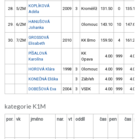
KOPLÍKOVÁ
28.
5/ZM
2009
3
Kroměříž
131.50
0
135.10
Adéla
HANUŠOVÁ
29.
6/ZM
Olomouc
143.10
10
147.60
Johanka
GROSSOVÁ
30.
7/ZM
2010
KK Brno
159.50
4
161.20
Elisabeth
PÍŠALOVÁ
KK
4.00
999
4.00
Karolína
Opava
HOROVÁ Klára
1998
3
Olomouc
4.00
999
4.00
KONEČNÁ Eliška
3
Zábřeh
4.00
999
4.00
DOBEŠOVÁ Eva
2004
3
VSDK
4.00
999
4.00
kategorie K1M
por.
vk
jméno
nar.
vt
oddíl
čas
pen
čas
pe