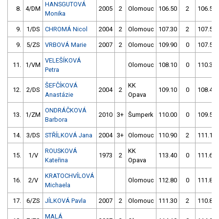
HANSGUTOVÁ
8.
4/DM
2005
2
Olomouc
106.50
2
106.50
Monika
9.
1/DS
CHROMÁ Nicol
2004
2
Olomouc
107.30
2
107.50
9.
5/ZS
VRBOVÁ Marie
2007
2
Olomouc
109.90
0
107.50
VELEŠÍKOVÁ
11.
1/VM
Olomouc
108.10
0
110.30
Petra
ŠEFČÍKOVÁ
KK
12.
2/DS
2004
2
109.10
0
108.40
Anastázie
Opava
ONDRÁČKOVÁ
13.
1/ZM
2010
3+
Šumperk
110.00
0
109.50
Barbora
14.
3/DS
STŘÍLKOVÁ Jana
2004
3+
Olomouc
110.90
2
111.10
ROUSKOVÁ
KK
15.
1/V
1973
2
113.40
0
111.60
Kateřina
Opava
KRATOCHVÍLOVÁ
16.
2/V
Olomouc
112.80
0
111.80
Michaela
17.
6/ZS
JÍLKOVÁ Pavla
2007
2
Olomouc
111.30
2
110.80
MALÁ