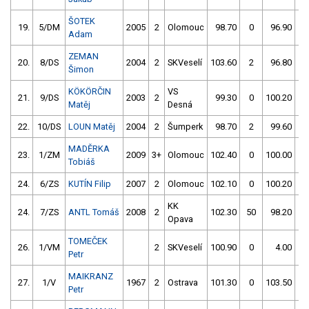
ŠOTEK
19.
5/DM
2005
2
Olomouc
98.70
0
96.90
8
Adam
ZEMAN
20.
8/DS
2004
2
SKVeselí
103.60
2
96.80
2
Šimon
KÖKÖRČIN
VS
21.
9/DS
2003
2
99.30
0
100.20
0
Matěj
Desná
22.
10/DS
LOUN Matěj
2004
2
Šumperk
98.70
2
99.60
0
MADĚRKA
23.
1/ZM
2009
3+
Olomouc
102.40
0
100.00
0
Tobiáš
24.
6/ZS
KUTÍN Filip
2007
2
Olomouc
102.10
0
100.20
0
KK
24.
7/ZS
ANTL Tomáš
2008
2
102.30
50
98.20
2
Opava
TOMEČEK
26.
1/VM
2
SKVeselí
100.90
0
4.00
99
Petr
MAIKRANZ
27.
1/V
1967
2
Ostrava
101.30
0
103.50
4
Petr