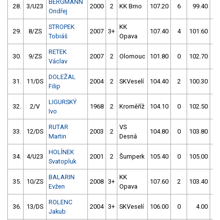
BERGMANN
28.
3/U23
2000
2
KK Brno
107.20
6
99.40
2
Ondřej
STROPEK
KK
29.
8/ZS
2007
3+
107.40
4
101.60
0
Tobiáš
Opava
RETEK
30.
9/ZS
2007
2
Olomouc
101.80
0
102.70
0
Václav
DOLEŽAL
31.
11/DS
2004
2
SKVeselí
104.40
2
100.30
2
Filip
LIGURSKÝ
32.
2/V
1968
2
Kroměříž
104.10
0
102.50
0
Ivo
RUTAR
VS
33.
12/DS
2003
2
104.80
0
103.80
4
Martin
Desná
HOLÍNEK
34.
4/U23
2001
2
Šumperk
105.40
0
105.00
0
Svatopluk
BALARIN
KK
35.
10/ZS
2008
3+
107.60
2
103.40
2
Evžen
Opava
ROLENC
36.
13/DS
2004
3+
SKVeselí
106.00
0
4.00
99
Jakub