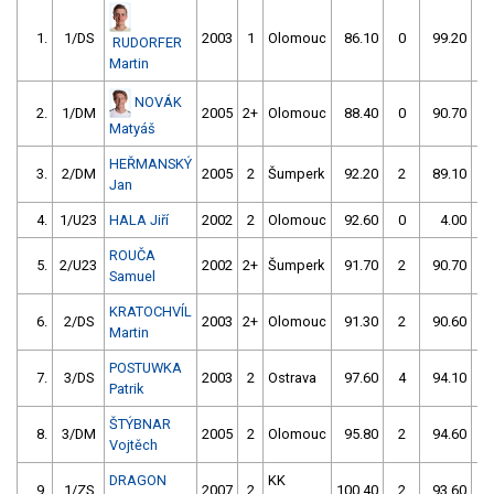
1.
1/DS
2003
1
Olomouc
86.10
0
99.20
0
RUDORFER
Martin
NOVÁK
2.
1/DM
2005
2+
Olomouc
88.40
0
90.70
0
Matyáš
HEŘMANSKÝ
3.
2/DM
2005
2
Šumperk
92.20
2
89.10
0
Jan
4.
1/U23
HALA Jiří
2002
2
Olomouc
92.60
0
4.00
99
ROUČA
5.
2/U23
2002
2+
Šumperk
91.70
2
90.70
2
Samuel
KRATOCHVÍL
6.
2/DS
2003
2+
Olomouc
91.30
2
90.60
4
Martin
POSTUWKA
7.
3/DS
2003
2
Ostrava
97.60
4
94.10
0
Patrik
ŠTÝBNAR
8.
3/DM
2005
2
Olomouc
95.80
2
94.60
0
Vojtěch
DRAGON
KK
9.
1/ZS
2007
2
100.40
2
93.60
2