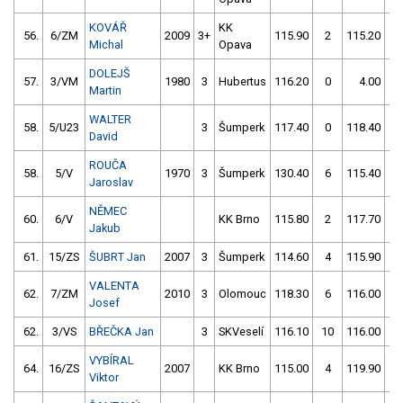
KOVÁŘ
KK
56.
6/ZM
2009
3+
115.90
2
115.20
0
Michal
Opava
DOLEJŠ
57.
3/VM
1980
3
Hubertus
116.20
0
4.00
99
Martin
WALTER
58.
5/U23
3
Šumperk
117.40
0
118.40
2
David
ROUČA
58.
5/V
1970
3
Šumperk
130.40
6
115.40
2
Jaroslav
NĚMEC
60.
6/V
KK Brno
115.80
2
117.70
4
Jakub
61.
15/ZS
ŠUBRT Jan
2007
3
Šumperk
114.60
4
115.90
2
VALENTA
62.
7/ZM
2010
3
Olomouc
118.30
6
116.00
2
Josef
62.
3/VS
BŘEČKA Jan
3
SKVeselí
116.10
10
116.00
2
VYBÍRAL
64.
16/ZS
2007
KK Brno
115.00
4
119.90
8
Viktor