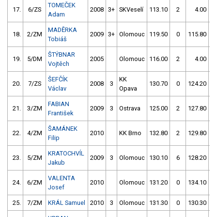
TOMEČEK
17.
6/ZS
2008
3+
SKVeselí
113.10
2
4.00
9
Adam
MADĚRKA
18.
2/ZM
2009
3+
Olomouc
119.50
0
115.80
Tobiáš
ŠTÝBNAR
19.
5/DM
2005
Olomouc
116.00
2
4.00
9
Vojtěch
ŠEFČÍK
KK
20.
7/ZS
2008
3
130.70
0
124.20
Václav
Opava
FABIAN
21.
3/ZM
2009
3
Ostrava
125.00
2
127.80
František
ŠAMÁNEK
22.
4/ZM
2010
KK Brno
132.80
2
129.80
Filip
KRATOCHVÍL
23.
5/ZM
2009
3
Olomouc
130.10
6
128.20
Jakub
VALENTA
24.
6/ZM
2010
Olomouc
131.20
0
134.10
Josef
25.
7/ZM
KRÁL Samuel
2010
3
Olomouc
131.30
0
130.30