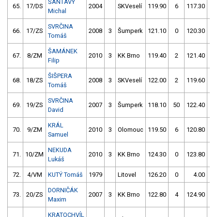
ŠANTAVÝ
65.
17/DS
2004
SKVeselí
119.90
6
117.30
2
Michal
SVRČINA
66.
17/ZS
2008
3
Šumperk
121.10
0
120.30
2
Tomáš
ŠAMÁNEK
67.
8/ZM
2010
3
KK Brno
119.40
2
121.40
2
Filip
ŠIŠPERA
68.
18/ZS
2008
3
SKVeselí
122.00
2
119.60
2
Tomáš
SVRČINA
69.
19/ZS
2007
3
Šumperk
118.10
50
122.40
0
David
KRÁL
70.
9/ZM
2010
3
Olomouc
119.50
6
120.80
2
Samuel
NEKUDA
71.
10/ZM
2010
3
KK Brno
124.30
0
123.80
0
Lukáš
72.
4/VM
KUTÝ Tomáš
1979
Litovel
126.20
0
4.00
99
DORNIČÁK
73.
20/ZS
2007
3
KK Brno
122.80
4
124.90
2
Maxim
KRATOCHVÍL