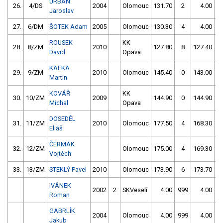
URBAN
26.
4/DS
2004
Olomouc
131.70
2
4.00
9
Jaroslav
27.
6/DM
ŠOTEK Adam
2005
Olomouc
130.30
4
4.00
9
ROUSEK
KK
28.
8/ZM
2010
127.80
8
127.40
1
David
Opava
KAFKA
29.
9/ZM
2010
Olomouc
145.40
0
143.00
Martin
KOVÁŘ
KK
30.
10/ZM
2009
144.90
0
144.90
Michal
Opava
DOSEDĚL
31.
11/ZM
2010
Olomouc
177.50
4
168.30
Eliáš
ČERMÁK
32.
12/ZM
Olomouc
175.00
4
169.30
Vojtěch
33.
13/ZM
STEKLÝ Pavel
2010
Olomouc
173.90
6
173.70
IVÁNEK
2002
2
SKVeselí
4.00
999
4.00
9
Roman
GABRLÍK
2004
Olomouc
4.00
999
4.00
9
Jakub