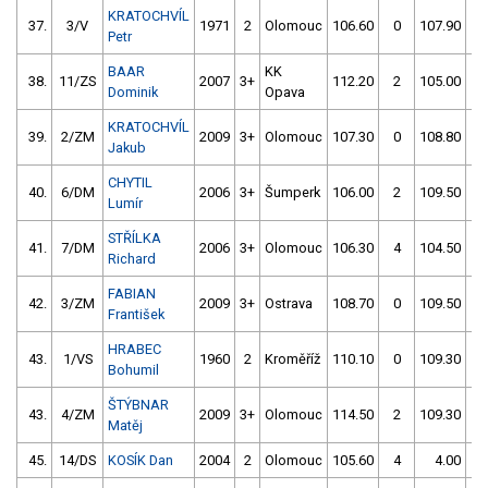
KRATOCHVÍL
37.
3/V
1971
2
Olomouc
106.60
0
107.90
0
Petr
BAAR
KK
38.
11/ZS
2007
3+
112.20
2
105.00
2
Dominik
Opava
KRATOCHVÍL
39.
2/ZM
2009
3+
Olomouc
107.30
0
108.80
0
Jakub
CHYTIL
40.
6/DM
2006
3+
Šumperk
106.00
2
109.50
0
Lumír
STŘÍLKA
41.
7/DM
2006
3+
Olomouc
106.30
4
104.50
4
Richard
FABIAN
42.
3/ZM
2009
3+
Ostrava
108.70
0
109.50
2
František
HRABEC
43.
1/VS
1960
2
Kroměříž
110.10
0
109.30
0
Bohumil
ŠTÝBNAR
43.
4/ZM
2009
3+
Olomouc
114.50
2
109.30
0
Matěj
45.
14/DS
KOSÍK Dan
2004
2
Olomouc
105.60
4
4.00
99