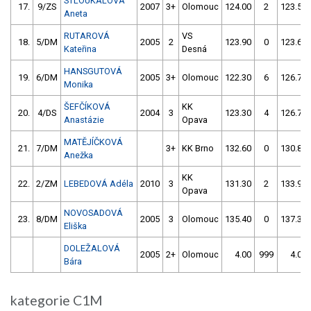
STLOUKALOVÁ
17.
9/ZS
2007
3+
Olomouc
124.00
2
123.50
Aneta
RUTAROVÁ
VS
18.
5/DM
2005
2
123.90
0
123.60
Kateřina
Desná
HANSGUTOVÁ
19.
6/DM
2005
3+
Olomouc
122.30
6
126.70
Monika
ŠEFČÍKOVÁ
KK
20.
4/DS
2004
3
123.30
4
126.70
Anastázie
Opava
MATĚJÍČKOVÁ
21.
7/DM
3+
KK Brno
132.60
0
130.80
Anežka
KK
22.
2/ZM
LEBEDOVÁ Adéla
2010
3
131.30
2
133.90
Opava
NOVOSADOVÁ
23.
8/DM
2005
3
Olomouc
135.40
0
137.30
Eliška
DOLEŽALOVÁ
2005
2+
Olomouc
4.00
999
4.00
Bára
kategorie C1M