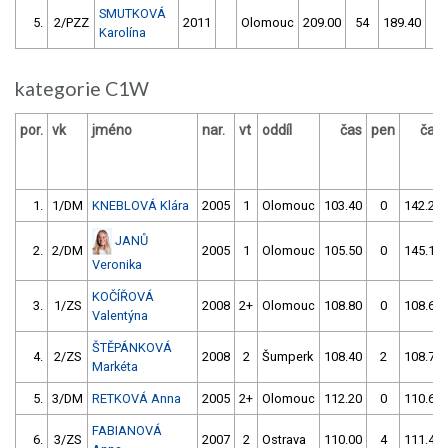
SMUTKOVÁ
5.
2/PZZ
2011
Olomouc
209.00
54
189.40
2
Karolína
kategorie C1W
por.
vk
jméno
nar.
vt
oddíl
čas
pen
čas
1.
1/DM
KNEBLOVÁ Klára
2005
1
Olomouc
103.40
0
142.20
JANŮ
2.
2/DM
2005
1
Olomouc
105.50
0
145.10
Veronika
KOČÍŘOVÁ
3.
1/ZS
2008
2+
Olomouc
108.80
0
108.60
Valentýna
ŠTĚPÁNKOVÁ
4.
2/ZS
2008
2
Šumperk
108.40
2
108.70
Markéta
5.
3/DM
RETKOVÁ Anna
2005
2+
Olomouc
112.20
0
110.60
FABIANOVÁ
6.
3/ZS
2007
2
Ostrava
110.00
4
111.40