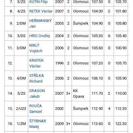
7.
3/ZS
KUTÍN Filip
2007
2
Olomouc
107.50
0
103.70
8.
4/ZS
RETEK Václav
2007
2
Olomouc
104.00
2
101.80
HEŘMANSKÝ
9.
2/DM
2005
2
Šumperk
104.90
0
105.80
Jan
10.
3/DS
HRIC Ondřej
2004
2
Olomouc
105.30
6
105.40
MALÝ
11.
3/DM
2006
2
Olomouc
105.60
0
100.90
5
Vojtěch
KRISTEK
12.
1996
2
Olomouc
107.20
0
105.70
Václav
STŘÍLKA
13.
4/DM
2006
2
Olomouc
106.10
0
105.90
Richard
DRAGON
KK
14.
5/ZS
2007
3+
111.70
2
110.00
Jakub
Opava
ROUČA
15.
2/U23
2002
Šumperk
112.90
4
112.30
Samuel
ŠTÝBNAR
16.
1/ZM
2009
3+
Olomouc
113.60
0
122.30
Matěj