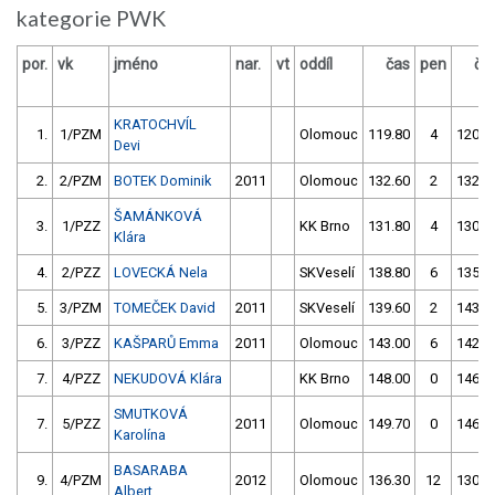
kategorie PWK
por.
vk
jméno
nar.
vt
oddíl
čas
pen
ča
KRATOCHVÍL
1.
1/PZM
Olomouc
119.80
4
120.4
Devi
2.
2/PZM
BOTEK Dominik
2011
Olomouc
132.60
2
132.7
ŠAMÁNKOVÁ
3.
1/PZZ
KK Brno
131.80
4
130.8
Klára
4.
2/PZZ
LOVECKÁ Nela
SKVeselí
138.80
6
135.5
5.
3/PZM
TOMEČEK David
2011
SKVeselí
139.60
2
143.5
6.
3/PZZ
KAŠPARŮ Emma
2011
Olomouc
143.00
6
142.7
7.
4/PZZ
NEKUDOVÁ Klára
KK Brno
148.00
0
146.3
SMUTKOVÁ
7.
5/PZZ
2011
Olomouc
149.70
0
146.0
Karolína
BASARABA
9.
4/PZM
2012
Olomouc
136.30
12
130.5
Albert