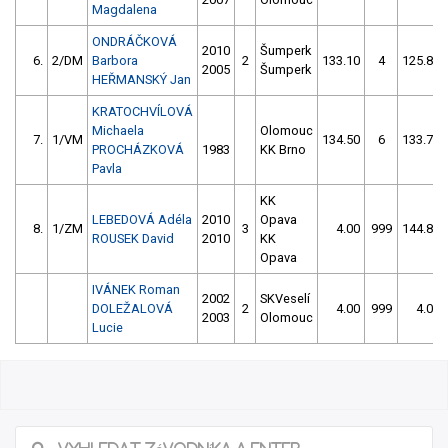
Magdalena
ONDRÁČKOVÁ
2010
Šumperk
6.
2/DM
Barbora
2
133.10
4
125.80
2005
Šumperk
HEŘMANSKÝ Jan
KRATOCHVÍLOVÁ
Michaela
Olomouc
7.
1/VM
134.50
6
133.70
PROCHÁZKOVÁ
1983
KK Brno
Pavla
KK
LEBEDOVÁ Adéla
2010
Opava
8.
1/ZM
3
4.00
999
144.80
ROUSEK David
2010
KK
Opava
IVÁNEK Roman
2002
SKVeselí
DOLEŽALOVÁ
2
4.00
999
4.00
2003
Olomouc
Lucie