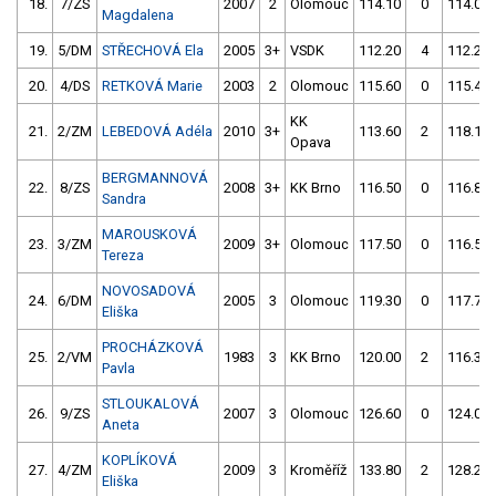
18.
7/ZS
2007
2
Olomouc
114.10
0
114.00
Magdalena
19.
5/DM
STŘECHOVÁ Ela
2005
3+
VSDK
112.20
4
112.20
20.
4/DS
RETKOVÁ Marie
2003
2
Olomouc
115.60
0
115.40
KK
21.
2/ZM
LEBEDOVÁ Adéla
2010
3+
113.60
2
118.10
Opava
BERGMANNOVÁ
22.
8/ZS
2008
3+
KK Brno
116.50
0
116.80
Sandra
MAROUSKOVÁ
23.
3/ZM
2009
3+
Olomouc
117.50
0
116.50
Tereza
NOVOSADOVÁ
24.
6/DM
2005
3
Olomouc
119.30
0
117.70
Eliška
PROCHÁZKOVÁ
25.
2/VM
1983
3
KK Brno
120.00
2
116.30
Pavla
STLOUKALOVÁ
26.
9/ZS
2007
3
Olomouc
126.60
0
124.00
Aneta
KOPLÍKOVÁ
27.
4/ZM
2009
3
Kroměříž
133.80
2
128.20
Eliška