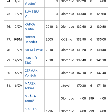
74.
4/VS
3
Olomouc
127.20
0
4.00
99
Vladimír
ŠUMBERA
75.
11/ZM
3
Olomouc
130.30
6
129.80
0
Vít
KAFKA
76.
12/ZM
2010
3
Olomouc
132.60
2
130.80
0
Martin
GROSS
77.
9/DM
2005
KK Brno
132.90
6
135.00
0
Benedikt
78.
13/ZM
STEKLÝ Pavel
2010
Olomouc
133.20
2
138.30
0
DOSEDĚL
79.
14/ZM
2010
Olomouc
137.40
0
141.10
2
Eliáš
ČERMÁK
80.
15/ZM
Olomouc
157.10
2
147.40
0
Vojtěch
MAREK
81.
16/ZM
Litovel
170.30
6
171.40
0
Tobiáš
MRÁKA
Olomouc
4.00
999
4.00
99
Tomáš
KRISTEK
1996
Olomouc
4.00
999
4.00
99