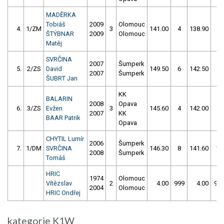
MADĚRKA
Tobiáš
2009
Olomouc
4.
1/ZM
3
141.00
4
138.90
0
ŠTÝBNAR
2009
Olomouc
Matěj
SVRČINA
2007
Šumperk
5.
2/ZS
David
149.50
6
142.50
2
2007
Šumperk
ŠUBRT Jan
KK
BALARIN
2008
Opava
6.
3/ZS
Evžen
3
145.60
4
142.00
6
2007
KK
BAAR Patrik
Opava
CHYTIL Lumír
2006
Šumperk
7.
1/DM
SVRČINA
146.30
8
141.60
10
2008
Šumperk
Tomáš
HRIC
1974
Olomouc
Vítězslav
2
4.00
999
4.00
99
2004
Olomouc
HRIC Ondřej
kategorie K1W