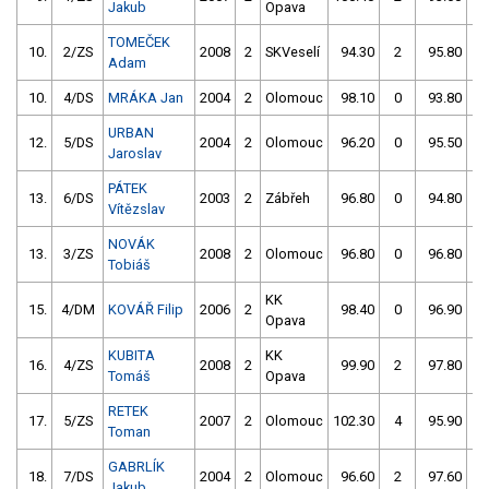
Jakub
Opava
TOMEČEK
10.
2/ZS
2008
2
SKVeselí
94.30
2
95.80
0
Adam
10.
4/DS
MRÁKA Jan
2004
2
Olomouc
98.10
0
93.80
2
URBAN
12.
5/DS
2004
2
Olomouc
96.20
0
95.50
2
Jaroslav
PÁTEK
13.
6/DS
2003
2
Zábřeh
96.80
0
94.80
2
Vítězslav
NOVÁK
13.
3/ZS
2008
2
Olomouc
96.80
0
96.80
2
Tobiáš
KK
15.
4/DM
KOVÁŘ Filip
2006
2
98.40
0
96.90
0
Opava
KUBITA
KK
16.
4/ZS
2008
2
99.90
2
97.80
0
Tomáš
Opava
RETEK
17.
5/ZS
2007
2
Olomouc
102.30
4
95.90
2
Toman
GABRLÍK
18.
7/DS
2004
2
Olomouc
96.60
2
97.60
2
Jakub