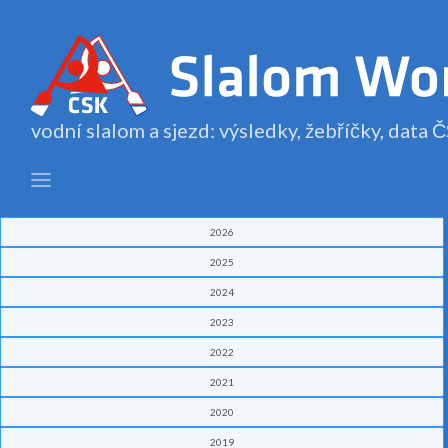
vodní slalom a sjezd: výsledky, žebříčky, data
2026
2025
2024
2023
2022
2021
2020
2019