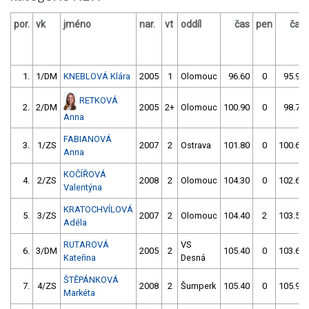
por.
vk
jméno
nar.
vt
oddíl
čas
pen
čas
1.
1/DM
KNEBLOVÁ Klára
2005
1
Olomouc
96.60
0
95.90
RETKOVÁ
2.
2/DM
2005
2+
Olomouc
100.90
0
98.70
Anna
FABIANOVÁ
3.
1/ZS
2007
2
Ostrava
101.80
0
100.60
Anna
KOČÍŘOVÁ
4.
2/ZS
2008
2
Olomouc
104.30
0
102.60
Valentýna
KRATOCHVÍLOVÁ
5.
3/ZS
2007
2
Olomouc
104.40
2
103.50
Adéla
RUTAROVÁ
VS
6.
3/DM
2005
2
105.40
0
103.60
Kateřina
Desná
ŠTĚPÁNKOVÁ
7.
4/ZS
2008
2
Šumperk
105.40
0
105.90
Markéta