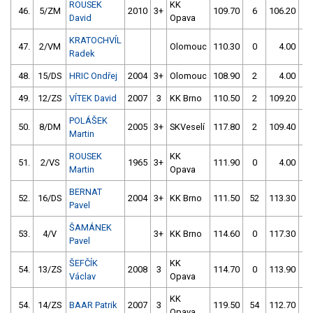
ROUSEK
KK
46.
5/ZM
2010
3+
109.70
6
106.20
4
David
Opava
KRATOCHVÍL
47.
2/VM
Olomouc
110.30
0
4.00
99
Radek
48.
15/DS
HRIC Ondřej
2004
3+
Olomouc
108.90
2
4.00
99
49.
12/ZS
VÍTEK David
2007
3
KK Brno
110.50
2
109.20
2
POLÁŠEK
50.
8/DM
2005
3+
SKVeselí
117.80
2
109.40
2
Martin
ROUSEK
KK
51.
2/VS
1965
3+
111.90
0
4.00
99
Martin
Opava
BERNAT
52.
16/DS
2004
3+
KK Brno
111.50
52
113.30
0
Pavel
ŠAMÁNEK
53.
4/V
3+
KK Brno
114.60
0
117.30
0
Pavel
ŠEFČÍK
KK
54.
13/ZS
2008
3
114.70
0
113.90
2
Václav
Opava
KK
54.
14/ZS
BAAR Patrik
2007
3
119.50
54
112.70
2
Opava