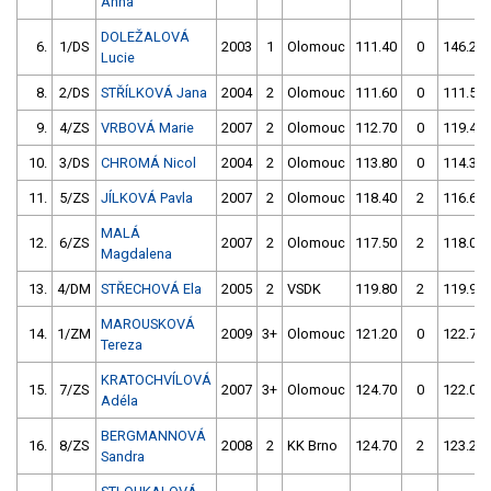
Anna
DOLEŽALOVÁ
6.
1/DS
2003
1
Olomouc
111.40
0
146.20
Lucie
8.
2/DS
STŘÍLKOVÁ Jana
2004
2
Olomouc
111.60
0
111.50
9.
4/ZS
VRBOVÁ Marie
2007
2
Olomouc
112.70
0
119.40
10.
3/DS
CHROMÁ Nicol
2004
2
Olomouc
113.80
0
114.30
11.
5/ZS
JÍLKOVÁ Pavla
2007
2
Olomouc
118.40
2
116.60
MALÁ
12.
6/ZS
2007
2
Olomouc
117.50
2
118.00
Magdalena
13.
4/DM
STŘECHOVÁ Ela
2005
2
VSDK
119.80
2
119.90
MAROUSKOVÁ
14.
1/ZM
2009
3+
Olomouc
121.20
0
122.70
Tereza
KRATOCHVÍLOVÁ
15.
7/ZS
2007
3+
Olomouc
124.70
0
122.00
Adéla
BERGMANNOVÁ
16.
8/ZS
2008
2
KK Brno
124.70
2
123.20
Sandra