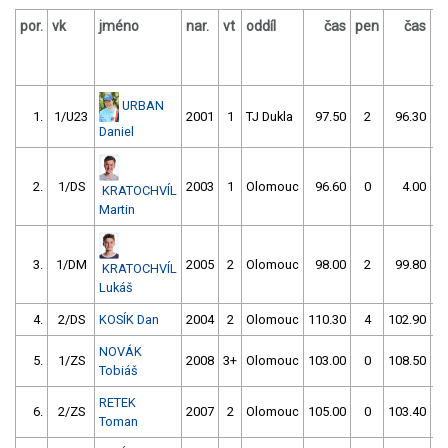
por.
vk
jméno
nar.
vt
oddíl
čas
pen
čas
p
URBAN
1.
1/U23
2001
1
TJ Dukla
97.50
2
96.30
Daniel
2.
1/DS
2003
1
Olomouc
96.60
0
4.00
9
KRATOCHVÍL
Martin
3.
1/DM
2005
2
Olomouc
98.00
2
99.80
KRATOCHVÍL
Lukáš
4.
2/DS
KOSÍK Dan
2004
2
Olomouc
110.30
4
102.90
NOVÁK
5.
1/ZS
2008
3+
Olomouc
103.00
0
108.50
Tobiáš
RETEK
6.
2/ZS
2007
2
Olomouc
105.00
0
103.40
Toman