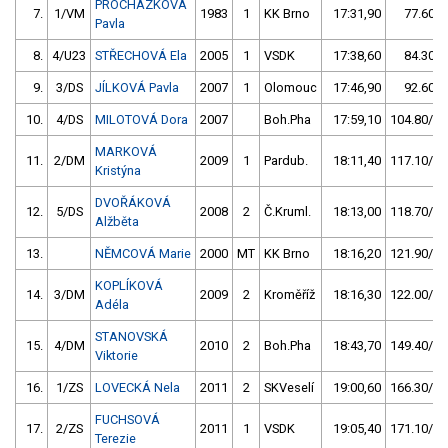
PROCHÁZKOVÁ
7.
1/VM
1983
1
KK Brno
17:31,90
77.60/8
Pavla
8.
4/U23
STŘECHOVÁ Ela
2005
1
VSDK
17:38,60
84.30/8
9.
3/DS
JÍLKOVÁ Pavla
2007
1
Olomouc
17:46,90
92.60/9
10.
4/DS
MILOTOVÁ Dora
2007
Boh.Pha
17:59,10
104.80/10
MARKOVÁ
11.
2/DM
2009
1
Pardub.
18:11,40
117.10/12
Kristýna
DVOŘÁKOVÁ
12.
5/DS
2008
2
Č.Kruml.
18:13,00
118.70/12
Alžběta
13.
NĚMCOVÁ Marie
2000
MT
KK Brno
18:16,20
121.90/12
KOPLÍKOVÁ
14.
3/DM
2009
2
Kroměříž
18:16,30
122.00/12
Adéla
STANOVSKÁ
15.
4/DM
2010
2
Boh.Pha
18:43,70
149.40/15
Viktorie
16.
1/ZS
LOVECKÁ Nela
2011
2
SKVeselí
19:00,60
166.30/17
FUCHSOVÁ
17.
2/ZS
2011
1
VSDK
19:05,40
171.10/17
Terezie