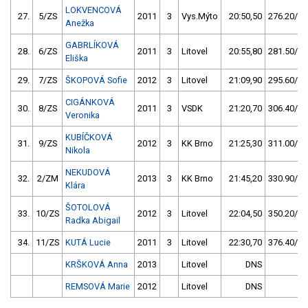
LOKVENCOVÁ
27.
5/ZS
2011
3
Vys.Mýto
20:50,50
276.20/28
Anežka
GABRLÍKOVÁ
28.
6/ZS
2011
3
Litovel
20:55,80
281.50/28
Eliška
29.
7/ZS
ŠKOPOVÁ Sofie
2012
3
Litovel
21:09,90
295.60/30
CIGÁNKOVÁ
30.
8/ZS
2011
3
VSDK
21:20,70
306.40/31
Veronika
KUBÍČKOVÁ
31.
9/ZS
2012
3
KK Brno
21:25,30
311.00/31
Nikola
NEKUDOVÁ
32.
2/ZM
2013
3
KK Brno
21:45,20
330.90/34
Klára
ŠOTOLOVÁ
33.
10/ZS
2012
3
Litovel
22:04,50
350.20/35
Radka Abigail
34.
11/ZS
KUTÁ Lucie
2011
3
Litovel
22:30,70
376.40/38
KRŠKOVÁ Anna
2013
Litovel
DNS
REMSOVÁ Marie
2012
Litovel
DNS