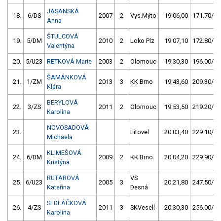
JASANSKÁ
18.
6/DS
2007
2
Vys.Mýto
19:06,00
171.70/17
Anna
ŠTULCOVÁ
19.
5/DM
2010
2
Loko Plz
19:07,10
172.80/17
Valentýna
20.
5/U23
RETKOVÁ Marie
2003
2
Olomouc
19:30,30
196.00/20
ŠAMÁNKOVÁ
21.
1/ZM
2013
3
KK Brno
19:43,60
209.30/21
Klára
BERYLOVÁ
22.
3/ZS
2011
2
Olomouc
19:53,50
219.20/22
Karolína
NOVOSADOVÁ
23.
Litovel
20:03,40
229.10/23
Michaela
KLIMEŠOVÁ
24.
6/DM
2009
2
KK Brno
20:04,20
229.90/23
Kristýna
RUTAROVÁ
VS
25.
6/U23
2005
3
20:21,80
247.50/25
Kateřina
Desná
SEDLÁČKOVÁ
26.
4/ZS
2011
3
SKVeselí
20:30,30
256.00/26
Karolína