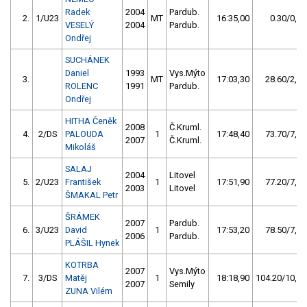
Radek
2004
Pardub.
2.
1/U23
MT
16:35,00
0.30/0,0
VESELÝ
2004
Pardub.
Ondřej
SUCHÁNEK
Daniel
1993
Vys.Mýto
3.
MT
17:03,30
28.60/2,9
ROLENC
1991
Pardub.
Ondřej
HITHA Čeněk
2008
Č.Kruml.
4.
2/DS
PALOUDA
1
17:48,40
73.70/7,4
2007
Č.Kruml.
Mikoláš
SALAJ
2004
Litovel
5.
2/U23
František
1
17:51,90
77.20/7,8
2003
Litovel
ŠMAKAL Petr
ŠRÁMEK
2007
Pardub.
6.
3/U23
David
1
17:53,20
78.50/7,9
2006
Pardub.
PLÁŠIL Hynek
KOTRBA
2007
Vys.Mýto
7.
3/DS
Matěj
1
18:18,90
104.20/10,5
2007
Semily
ZUNA Vilém