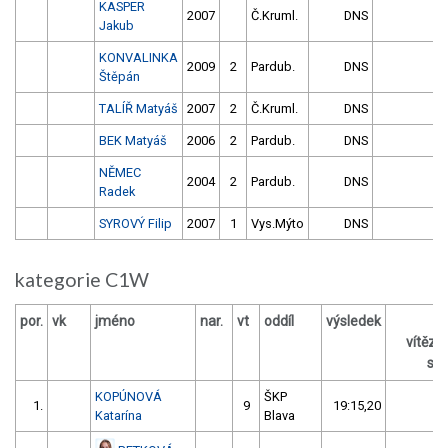
KASPER
2007
Č.Kruml.
DNS
Jakub
KONVALINKA
2009
2
Pardub.
DNS
Štěpán
TALÍŘ Matyáš
2007
2
Č.Kruml.
DNS
BEK Matyáš
2006
2
Pardub.
DNS
NĚMEC
2004
2
Pardub.
DNS
Radek
SYROVÝ Filip
2007
1
Vys.Mýto
DNS
kategorie C1W
por.
vk
jméno
nar.
vt
oddíl
výsledek
vítěz
s /
KOPÚNOVÁ
ŠKP
1.
9
19:15,20
Katarína
Blava