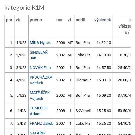
kategorie K1M
por.
vk
jméno
nar.
vt
oddíl
výsledek
za
vítězem
s / %
1.
1/U23
MÍKA Hynek
2006
MT
Boh.Pha
14:32,10
ŠINDELÁŘ
2.
2/U23
2002
MT
Loko Plz
14:38,80
6.70/0,8
Jan
3.
3/U23
NOVÁK Filip
2002
1
Boh.Pha
14:57,50
25.40/2,9
PROCHÁZKA
4.
4/U23
2002
1
Olomouc
15:00,10
28.00/3,2
Vojtěch
MATĚJÍČEK
5.
5/U23
2002
MT
Boh.Pha
15:09,20
37.10/4,3
Vojtěch
TOMEČEK
6.
1/DS
2008
1
SKVeselí
15:25,60
53.50/6,1
Adam
7.
2/DS
FRANZ Jakub
2007
1
Loko Plz
15:26,20
54.10/6,2
ŠAFAŘÍK