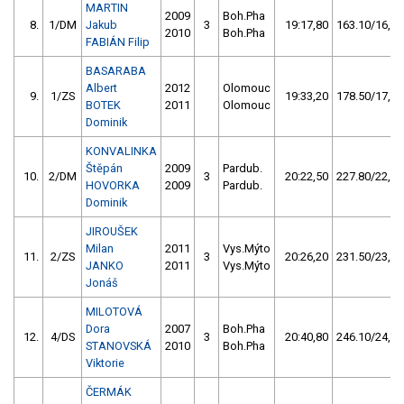
MARTIN
2009
Boh.Pha
8.
1/DM
Jakub
3
19:17,80
163.10/16,4
2010
Boh.Pha
FABIÁN Filip
BASARABA
Albert
2012
Olomouc
9.
1/ZS
19:33,20
178.50/17,9
BOTEK
2011
Olomouc
Dominik
KONVALINKA
Štěpán
2009
Pardub.
10.
2/DM
3
20:22,50
227.80/22,9
HOVORKA
2009
Pardub.
Dominik
JIROUŠEK
Milan
2011
Vys.Mýto
11.
2/ZS
3
20:26,20
231.50/23,3
JANKO
2011
Vys.Mýto
Jonáš
MILOTOVÁ
Dora
2007
Boh.Pha
12.
4/DS
3
20:40,80
246.10/24,7
STANOVSKÁ
2010
Boh.Pha
Viktorie
ČERMÁK