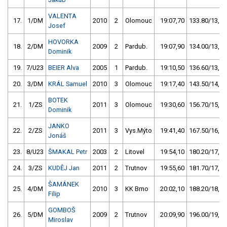
VALENTA
17.
1/DM
2010
2
Olomouc
19:07,70
133.80/13,2
Josef
HOVORKA
18.
2/DM
2009
2
Pardub.
19:07,90
134.00/13,2
Dominik
19.
7/U23
BEIER Alva
2005
1
Pardub.
19:10,50
136.60/13,5
20.
3/DM
KRÁL Samuel
2010
3
Olomouc
19:17,40
143.50/14,2
BOTEK
21.
1/ZS
2011
3
Olomouc
19:30,60
156.70/15,5
Dominik
JANKO
22.
2/ZS
2011
3
Vys.Mýto
19:41,40
167.50/16,5
Jonáš
23.
8/U23
ŠMAKAL Petr
2003
2
Litovel
19:54,10
180.20/17,8
24.
3/ZS
KUDĚJ Jan
2011
2
Trutnov
19:55,60
181.70/17,9
ŠAMÁNEK
25.
4/DM
2010
3
KK Brno
20:02,10
188.20/18,6
Filip
GOMBOŠ
26.
5/DM
2009
2
Trutnov
20:09,90
196.00/19,3
Miroslav