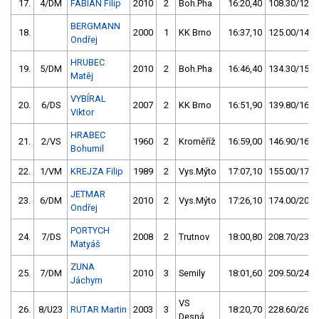
17.
4/DM
FABIÁN Filip
2010
2
Boh.Pha
16:20,40
108.30/12,4
BERGMANN
18.
2000
1
KK Brno
16:37,10
125.00/14,3
Ondřej
HRUBEC
19.
5/DM
2010
2
Boh.Pha
16:46,40
134.30/15,4
Matěj
VYBÍRAL
20.
6/DS
2007
2
KK Brno
16:51,90
139.80/16,0
Viktor
HRABEC
21.
2/VS
1960
2
Kroměříž
16:59,00
146.90/16,8
Bohumil
22.
1/VM
KREJZA Filip
1989
2
Vys.Mýto
17:07,10
155.00/17,8
JETMAR
23.
6/DM
2010
2
Vys.Mýto
17:26,10
174.00/20,0
Ondřej
PORTYCH
24.
7/DS
2008
2
Trutnov
18:00,80
208.70/23,9
Matyáš
ZUNA
25.
7/DM
2010
3
Semily
18:01,60
209.50/24,0
Jáchym
VS
26.
8/U23
RUTAR Martin
2003
3
18:20,70
228.60/26,2
Desná