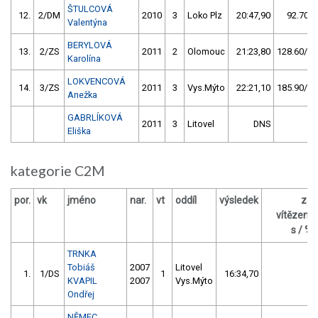
ŠTULCOVÁ
12.
2/DM
2010
3
Loko Plz
20:47,90
92.70/8
Valentýna
BERYLOVÁ
13.
2/ZS
2011
2
Olomouc
21:23,80
128.60/11
Karolína
LOKVENCOVÁ
14.
3/ZS
2011
3
Vys.Mýto
22:21,10
185.90/16
Anežka
GABRLÍKOVÁ
2011
3
Litovel
DNS
Eliška
kategorie C2M
por.
vk
jméno
nar.
vt
oddíl
výsledek
za
vítězem
s / %
TRNKA
Tobiáš
2007
Litovel
1.
1/DS
1
16:34,70
KVAPIL
2007
Vys.Mýto
Ondřej
NĚMEC