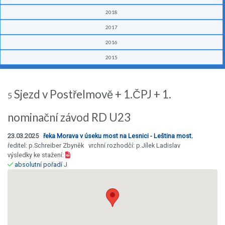
2018
2017
2016
2015
Sjezd v Postřelmově + 1.ČPJ + 1.
5
nominační závod RD U23
23.03.2025
řeka Morava v úseku most na Lesnici - Leština most.
ředitel: p.Schreiber Zbyněk vrchní rozhodčí: p.Jílek Ladislav
výsledky ke stažení:
absolutní pořadí
J