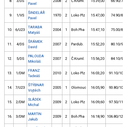
8.
3/DS
2008
2
Č.Kruml.
15:39,00
66.90/7,7
Pavel
ŠINDELÁŘ
9.
1/VS
1970
2
Loko Plz
15:47,00
74.90/8,6
Pavel
TARABA
10.
6/U23
2004
1
Boh.Pha
15:47,10
75.00/8,6
Matyáš
ŠRÁMEK
11.
4/DS
2007
2
Pardub.
15:52,20
80.10/9,2
David
PALOUDA
12.
5/DS
2007
2
Č.Kruml.
15:56,20
84.10/9,6
Mikoláš
FRANZ
13.
1/DM
2010
2
Loko Plz
16:03,20
91.10/10,4
Tadeáš
ŠTÝBNAR
14.
7/U23
2005
1
Olomouc
16:05,90
93.80/10,8
Vojtěch
SLÁDEK
15.
2/DM
2009
2
Loko Plz
16:09,60
97.50/11,2
Michal
MARTIN
16.
3/DM
2009
2
Boh.Pha
16:18,90
106.80/12,2
Jakub