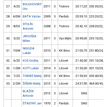
BOLEHOVSKÝ
27.
4/ZS
2011
3
Trutnov
20:17,20
203.30/20,1
Oto
28.
6/DM
BAŤA Václav
2009
3
Pardub.
20:39,10
225.20/22,2
STOLÍN
29.
8/DS
2008
2
Trutnov
20:42,10
228.20/22,5
Antonín
JIROUŠEK
30.
5/ZS
2011
3
Vys.Mýto
20:49,00
235.10/23,2
Milan
NEKUDA
31.
7/DM
2010
3
KK Brno
21:05,70
251.80/24,8
Lukáš
32.
6/ZS
KOS Ondřej
2011
3
Litovel
21:45,00
291.10/28,7
33.
1/ZM
KUTÝ Lukáš
2014
3
Litovel
21:55,00
301.10/29,7
34.
7/ZS
TOBIÁŠ Matěj
2012
3
KK Brno
21:59,30
305.40/30,1
35.
2/ZM
ŠIŠMA Matěj
2013
3
Litovel
24:37,90
464.00/45,8
BLAŽEK
2013
3
Litovel
DNS
Antonín
ŠŤASTNÝ Jan
1970
2
Pardub.
DNS