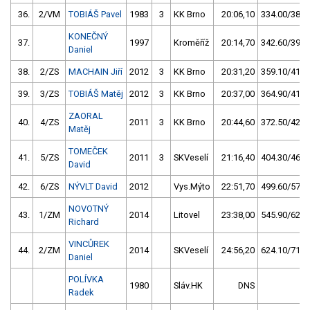
36.
2/VM
TOBIÁŠ Pavel
1983
3
KK Brno
20:06,10
334.00/38,3
KONEČNÝ
37.
1997
Kroměříž
20:14,70
342.60/39,3
Daniel
38.
2/ZS
MACHAIN Jiří
2012
3
KK Brno
20:31,20
359.10/41,2
39.
3/ZS
TOBIÁŠ Matěj
2012
3
KK Brno
20:37,00
364.90/41,8
ZAORAL
40.
4/ZS
2011
3
KK Brno
20:44,60
372.50/42,7
Matěj
TOMEČEK
41.
5/ZS
2011
3
SKVeselí
21:16,40
404.30/46,4
David
42.
6/ZS
NÝVLT David
2012
Vys.Mýto
22:51,70
499.60/57,3
NOVOTNÝ
43.
1/ZM
2014
Litovel
23:38,00
545.90/62,6
Richard
VINCŮREK
44.
2/ZM
2014
SKVeselí
24:56,20
624.10/71,6
Daniel
POLÍVKA
1980
Sláv.HK
DNS
Radek