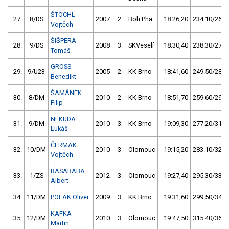
ŠTOCHL
27.
8/DS
2007
2
Boh.Pha
18:26,20
234.10/26,8
Vojtěch
ŠIŠPERA
28.
9/DS
2008
3
SKVeselí
18:30,40
238.30/27,3
Tomáš
GROSS
29.
9/U23
2005
2
KK Brno
18:41,60
249.50/28,6
Benedikt
ŠAMÁNEK
30.
8/DM
2010
2
KK Brno
18:51,70
259.60/29,8
Filip
NEKUDA
31.
9/DM
2010
3
KK Brno
19:09,30
277.20/31,8
Lukáš
ČERMÁK
32.
10/DM
2010
3
Olomouc
19:15,20
283.10/32,5
Vojtěch
BASARABA
33.
1/ZS
2012
3
Olomouc
19:27,40
295.30/33,9
Albert
34.
11/DM
POLÁK Oliver
2009
3
KK Brno
19:31,60
299.50/34,3
KAFKA
35.
12/DM
2010
3
Olomouc
19:47,50
315.40/36,2
Martin