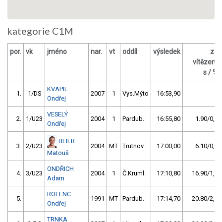
kategorie C1M
por.
vk
jméno
nar.
vt
oddíl
výsledek
za
vítězem
s / %
KVAPIL
1.
1/DS
2007
1
Vys.Mýto
16:53,90
Ondřej
VESELÝ
2.
1/U23
2004
1
Pardub.
16:55,80
1.90/0,2
Ondřej
BEIER
3.
2/U23
2004
MT
Trutnov
17:00,00
6.10/0,6
Matouš
ONDŘICH
4.
3/U23
2004
1
Č.Kruml.
17:10,80
16.90/1,7
Adam
ROLENC
5.
1991
MT
Pardub.
17:14,70
20.80/2,1
Ondřej
TRNKA