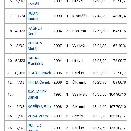
6.
2/DS
2007
1
Litovel
17:20,80
26.90/2,7
Tobiáš
RUBINT
7.
1/VM
1990
1
Kroměříž
17:42,20
48.30/4,8
Martin
RAŠNER
8.
4/U23
2004
2
Boh.Pha
17:58,80
64.90/6,4
Karel
KOTRBA
9.
3/DS
2007
1
Vys.Mýto
18:01,30
67.40/6,6
Matěj
SALAJ
10.
5/U23
2004
1
Litovel
18:05,90
72.00/7,1
František
11.
6/U23
PLÁŠIL Hynek
2006
2
Pardub.
18:09,80
75.90/7,5
12.
4/DS
HITHA Čeněk
2008
2
Č.Kruml.
18:23,70
89.80/8,9
SUCHÁNEK
13.
1993
1
Vys.Mýto
18:38,80
104.90/10,3
Daniel
14.
5/DS
KOPŘIVA Filip
2008
2
Č.Kruml.
18:41,60
107.70/10,6
15.
6/DS
ZUNA Vilém
2007
2
Semily
18:56,10
122.20/12,1
RUFFER
16.
7/DS
2007
2
Pardub.
18:57,60
123.70/12,2
Jakub