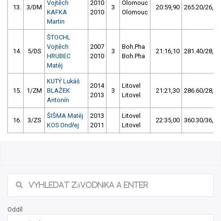
Vojtěch
2010
Olomouc
13.
3/DM
3
20:59,90
265.20/26,7
KAFKA
2010
Olomouc
Martin
ŠTOCHL
Vojtěch
2007
Boh.Pha
14.
5/DS
3
21:16,10
281.40/28,3
HRUBEC
2010
Boh.Pha
Matěj
KUTÝ Lukáš
2014
Litovel
15.
1/ZM
BLAŽEK
3
21:21,30
286.60/28,8
2013
Litovel
Antonín
ŠIŠMA Matěj
2013
Litovel
16.
3/ZS
22:35,00
360.30/36,2
KOS Ondřej
2011
Litovel
Oddíl