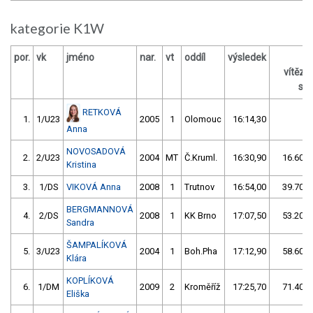
kategorie K1W
por.
vk
jméno
nar.
vt
oddíl
výsledek
vítěz
s /
RETKOVÁ
1.
1/U23
2005
1
Olomouc
16:14,30
Anna
NOVOSADOVÁ
2.
2/U23
2004
MT
Č.Kruml.
16:30,90
16.60/1
Kristina
3.
1/DS
VIKOVÁ Anna
2008
1
Trutnov
16:54,00
39.70/4
BERGMANNOVÁ
4.
2/DS
2008
1
KK Brno
17:07,50
53.20/5
Sandra
ŠAMPALÍKOVÁ
5.
3/U23
2004
1
Boh.Pha
17:12,90
58.60/6
Klára
KOPLÍKOVÁ
6.
1/DM
2009
2
Kroměříž
17:25,70
71.40/7
Eliška