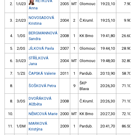
RETKOVÁ
2.
1/U23
2005
MT
Olomouc
19:23,10
7.90/0
Anna
NOVOSADOVÁ
3.
2/U23
2004
2
Č.Kruml.
19:25,10
9.90/0
Kristina
BERGMANNOVÁ
4.
1/DS
2008
1
KK Brno
19:41,80
26.60/2
Sandra
5.
2/DS
JÍLKOVÁ Pavla
2007
1
Olomouc
19:44,10
28.90/2
STŘÍLKOVÁ
6.
3/U23
2004
MT
Olomouc
19:48,00
32.80/2
Jana
7.
1/ZS
ČAPSKÁ Valerie
2011
1
Pardub.
20:13,90
58.70/5
ŠKP
8.
ŠOŠKOVÁ Petra
9
20:26,30
71.10/6
Blava
DVOŘÁKOVÁ
8.
3/DS
2008
Č.Kruml.
20:26,30
71.10/6
Alžběta
10.
NĚMCOVÁ Marie
2000
MT
KK Brno
20:27,30
72.10/6
MARKOVÁ
11.
1/DM
2009
1
Pardub.
20:41,70
86.50/7
Kristýna