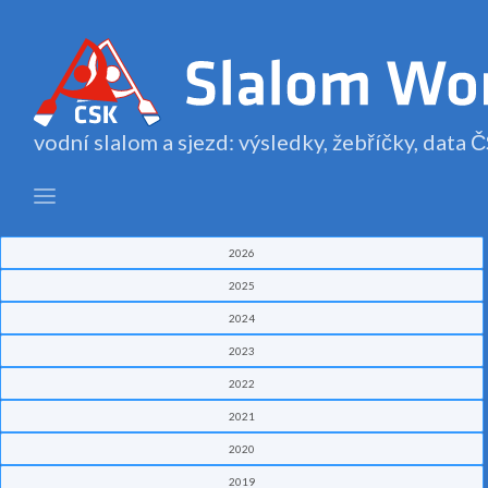
vodní slalom a sjezd: výsledky, žebříčky, data
2026
2025
2024
2023
2022
2021
2020
2019