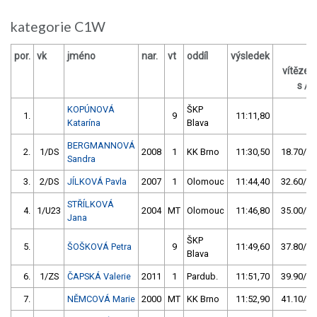
kategorie C1W
por.
vk
jméno
nar.
vt
oddíl
výsledek
z
vítěze
s / 
KOPÚNOVÁ
ŠKP
1.
9
11:11,80
Katarína
Blava
BERGMANNOVÁ
2.
1/DS
2008
1
KK Brno
11:30,50
18.70/2,
Sandra
3.
2/DS
JÍLKOVÁ Pavla
2007
1
Olomouc
11:44,40
32.60/4,
STŘÍLKOVÁ
4.
1/U23
2004
MT
Olomouc
11:46,80
35.00/5,
Jana
ŠKP
5.
ŠOŠKOVÁ Petra
9
11:49,60
37.80/5,
Blava
6.
1/ZS
ČAPSKÁ Valerie
2011
1
Pardub.
11:51,70
39.90/5,
7.
NĚMCOVÁ Marie
2000
MT
KK Brno
11:52,90
41.10/6,