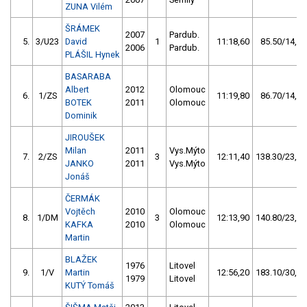
ZUNA Vilém
ŠRÁMEK
2007
Pardub.
5.
3/U23
David
1
11:18,60
85.50/14,4
2006
Pardub.
PLÁŠIL Hynek
BASARABA
Albert
2012
Olomouc
6.
1/ZS
11:19,80
86.70/14,6
BOTEK
2011
Olomouc
Dominik
JIROUŠEK
Milan
2011
Vys.Mýto
7.
2/ZS
3
12:11,40
138.30/23,3
JANKO
2011
Vys.Mýto
Jonáš
ČERMÁK
Vojtěch
2010
Olomouc
8.
1/DM
3
12:13,90
140.80/23,7
KAFKA
2010
Olomouc
Martin
BLAŽEK
1976
Litovel
9.
1/V
Martin
12:56,20
183.10/30,9
1979
Litovel
KUTÝ Tomáš