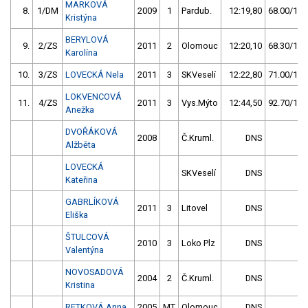
MARKOVÁ
8.
1/DM
2009
1
Pardub.
12:19,80
68.00/10,
Kristýna
BERYLOVÁ
9.
2/ZS
2011
2
Olomouc
12:20,10
68.30/10,
Karolína
10.
3/ZS
LOVECKÁ Nela
2011
3
SKVeselí
12:22,80
71.00/10,
LOKVENCOVÁ
11.
4/ZS
2011
3
Vys.Mýto
12:44,50
92.70/13,
Anežka
DVOŘÁKOVÁ
2008
Č.Kruml.
DNS
Alžběta
LOVECKÁ
SKVeselí
DNS
Kateřina
GABRLÍKOVÁ
2011
3
Litovel
DNS
Eliška
ŠTULCOVÁ
2010
3
Loko Plz
DNS
Valentýna
NOVOSADOVÁ
2004
2
Č.Kruml.
DNS
Kristina
RETKOVÁ Anna
2005
MT
Olomouc
DNS