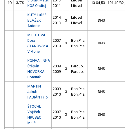
ŠIŠMA Matěj
2013
Litovel
10.
3/ZS
13:04,50
191.40/32,3
KOS Ondřej
2011
Litovel
KUTÝ Lukáš
2014
Litovel
BLAŽEK
3
DNS
2013
Litovel
Antonín
MILOTOVÁ
Dora
2007
Boh.Pha
3
DNS
STANOVSKÁ
2010
Boh.Pha
Viktorie
KONVALINKA
Štěpán
2009
Pardub.
3
DNS
HOVORKA
2009
Pardub.
Dominik
MARTIN
2009
Boh.Pha
Jakub
3
DNS
2010
Boh.Pha
FABIÁN Filip
ŠTOCHL
Vojtěch
2007
Boh.Pha
3
DNS
HRUBEC
2010
Boh.Pha
Matěj