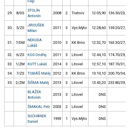
Filip
STOLÍN
29.
8/DS
2008
2
Trutnov
12:05,90
136.50/23,2
Antonín
JIROUŠEK
30.
5/ZS
2011
3
Vys.Mýto
12:28,60
159.20/27,0
Milan
NEKUDA
31.
7/DM
2010
3
KK Brno
12:32,70
163.30/27,7
Lukáš
32.
6/ZS
KOS Ondřej
2011
3
Litovel
12:44,10
174.70/29,6
33.
1/ZM
KUTÝ Lukáš
2014
3
Litovel
12:57,10
187.70/31,8
34.
7/ZS
TOBIÁŠ Matěj
2012
3
KK Brno
13:10,10
200.70/34,1
35.
2/ZM
ŠIŠMA Matěj
2013
3
Litovel
13:43,20
233.80/39,7
BLAŽEK
2013
3
Litovel
DNS
Antonín
ŠMAKAL Petr
2003
2
Litovel
DNS
SUCHÁNEK
1993
1
Vys.Mýto
DNS
Daniel