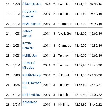
18.
1/VS
ŠŤASTNÝ Jan
1970
2
Pardub.
11:24,30
94.90/16,1
HOVORKA
19.
2/DM
2009
2
Pardub.
11:24,80
95.40/16,2
Dominik
20.
3/DM
KRÁL Samuel
2010
3
Olomouc
11:28,30
98.90/16,8
JANKO
21.
1/ZS
2011
3
Vys.Mýto
11:42,00
112.60/19,1
Jonáš
BOTEK
22.
2/ZS
2011
3
Olomouc
11:45,70
116.30/19,7
Dominik
23.
3/ZS
KUDĚJ Jan
2011
2
Trutnov
11:46,00
116.60/19,8
GOMBOŠ
24.
4/DM
2009
2
Trutnov
11:49,80
120.40/20,4
Miroslav
25.
7/DS
KOPŘIVA Filip
2008
2
Č.Kruml.
11:51,30
121.90/20,7
BOLEHOVSKÝ
26.
4/ZS
2011
3
Trutnov
11:55,80
126.40/21,4
Oto
27.
5/DM
BAŤA Václav
2009
3
Pardub.
12:00,40
131.00/22,2
ŠAMÁNEK
28.
6/DM
2010
3
KK Brno
12:03,80
134.40/22,8