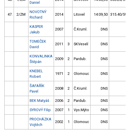
Daniel
NOVOTNÝ
47.
2/ZM
2014
Litovel
14:09,50
315.40/59,1
Richard
KASPER
2007
Č.Kruml.
DNS
Jakub
TOMEČEK
2011
3
SKVeselí
DNS
David
KONVALINKA
2009
2
Pardub.
DNS
Štěpán
KNEBEL
1971
2
Olomouc
DNS
Robert
ŠAFAŘÍK
2008
2
Č.Kruml.
DNS
Pavel
BEK Matyáš
2006
2
Pardub.
DNS
SYROVÝ Filip
2007
1
Vys.Mýto
DNS
PROCHÁZKA
2002
1
Olomouc
DNS
Vojtěch