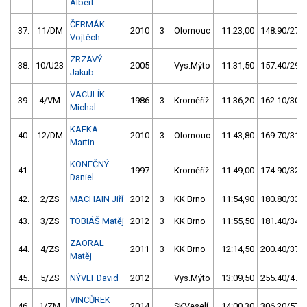
Albert
ČERMÁK
37.
11/DM
2010
3
Olomouc
11:23,00
148.90/27,9
Vojtěch
ZRZAVÝ
38.
10/U23
2005
Vys.Mýto
11:31,50
157.40/29,5
Jakub
VACULÍK
39.
4/VM
1986
3
Kroměříž
11:36,20
162.10/30,4
Michal
KAFKA
40.
12/DM
2010
3
Olomouc
11:43,80
169.70/31,8
Martin
KONEČNÝ
41.
1997
Kroměříž
11:49,00
174.90/32,7
Daniel
42.
2/ZS
MACHAIN Jiří
2012
3
KK Brno
11:54,90
180.80/33,9
43.
3/ZS
TOBIÁŠ Matěj
2012
3
KK Brno
11:55,50
181.40/34,0
ZAORAL
44.
4/ZS
2011
3
KK Brno
12:14,50
200.40/37,5
Matěj
45.
5/ZS
NÝVLT David
2012
Vys.Mýto
13:09,50
255.40/47,8
VINCŮREK
46.
1/ZM
2014
SKVeselí
14:00,30
306.20/57,3