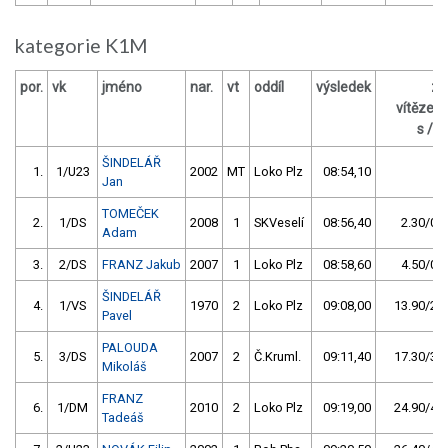
kategorie K1M
por.
vk
jméno
nar.
vt
oddíl
výsledek
za
vítězem
s / %
ŠINDELÁŘ
1.
1/U23
2002
MT
Loko Plz
08:54,10
Jan
TOMEČEK
2.
1/DS
2008
1
SKVeselí
08:56,40
2.30/0,4
Adam
3.
2/DS
FRANZ Jakub
2007
1
Loko Plz
08:58,60
4.50/0,8
ŠINDELÁŘ
4.
1/VS
1970
2
Loko Plz
09:08,00
13.90/2,6
Pavel
PALOUDA
5.
3/DS
2007
2
Č.Kruml.
09:11,40
17.30/3,2
Mikoláš
FRANZ
6.
1/DM
2010
2
Loko Plz
09:19,00
24.90/4,7
Tadeáš