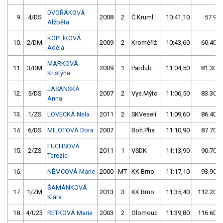
DVOŘÁKOVÁ
9.
4/DS
2008
2
Č.Kruml.
10:41,10
57.90/
Alžběta
KOPLÍKOVÁ
10.
2/DM
2009
2
Kroměříž
10:43,60
60.40/1
Adéla
MARKOVÁ
11.
3/DM
2009
1
Pardub.
11:04,50
81.30/1
Kristýna
JASANSKÁ
12.
5/DS
2007
2
Vys.Mýto
11:06,50
83.30/1
Anna
13.
1/ZS
LOVECKÁ Nela
2011
2
SKVeselí
11:09,60
86.40/1
14.
6/DS
MILOTOVÁ Dora
2007
Boh.Pha
11:10,90
87.70/1
FUCHSOVÁ
15.
2/ZS
2011
1
VSDK
11:13,90
90.70/1
Terezie
16.
NĚMCOVÁ Marie
2000
MT
KK Brno
11:17,10
93.90/1
ŠAMÁNKOVÁ
17.
1/ZM
2013
3
KK Brno
11:35,40
112.20/1
Klára
18.
4/U23
RETKOVÁ Marie
2003
2
Olomouc
11:39,80
116.60/2