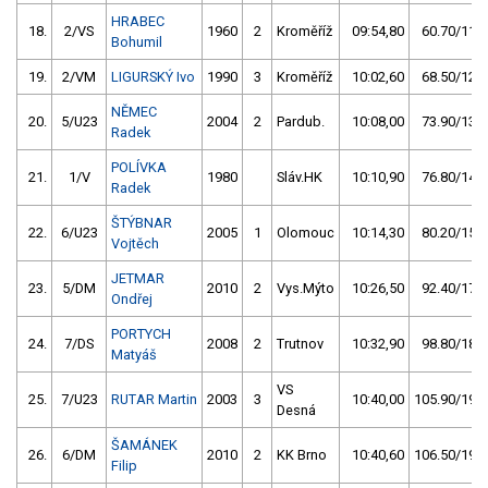
HRABEC
18.
2/VS
1960
2
Kroměříž
09:54,80
60.70/11,4
Bohumil
19.
2/VM
LIGURSKÝ Ivo
1990
3
Kroměříž
10:02,60
68.50/12,8
NĚMEC
20.
5/U23
2004
2
Pardub.
10:08,00
73.90/13,8
Radek
POLÍVKA
21.
1/V
1980
Sláv.HK
10:10,90
76.80/14,4
Radek
ŠTÝBNAR
22.
6/U23
2005
1
Olomouc
10:14,30
80.20/15,0
Vojtěch
JETMAR
23.
5/DM
2010
2
Vys.Mýto
10:26,50
92.40/17,3
Ondřej
PORTYCH
24.
7/DS
2008
2
Trutnov
10:32,90
98.80/18,5
Matyáš
VS
25.
7/U23
RUTAR Martin
2003
3
10:40,00
105.90/19,8
Desná
ŠAMÁNEK
26.
6/DM
2010
2
KK Brno
10:40,60
106.50/19,9
Filip