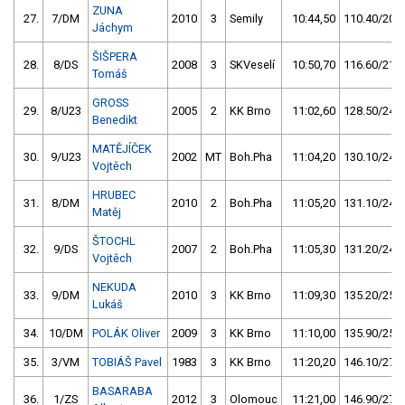
ZUNA
27.
7/DM
2010
3
Semily
10:44,50
110.40/20,7
Jáchym
ŠIŠPERA
28.
8/DS
2008
3
SKVeselí
10:50,70
116.60/21,8
Tomáš
GROSS
29.
8/U23
2005
2
KK Brno
11:02,60
128.50/24,1
Benedikt
MATĚJÍČEK
30.
9/U23
2002
MT
Boh.Pha
11:04,20
130.10/24,4
Vojtěch
HRUBEC
31.
8/DM
2010
2
Boh.Pha
11:05,20
131.10/24,5
Matěj
ŠTOCHL
32.
9/DS
2007
2
Boh.Pha
11:05,30
131.20/24,6
Vojtěch
NEKUDA
33.
9/DM
2010
3
KK Brno
11:09,30
135.20/25,3
Lukáš
34.
10/DM
POLÁK Oliver
2009
3
KK Brno
11:10,00
135.90/25,4
35.
3/VM
TOBIÁŠ Pavel
1983
3
KK Brno
11:20,20
146.10/27,4
BASARABA
36.
1/ZS
2012
3
Olomouc
11:21,00
146.90/27,5