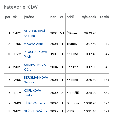
kategorie K1W
por.
vk
jméno
nar.
vt
oddíl
výsledek
za vítě
s 
NOVOSADOVÁ
1.
1/U23
2004
MT
Č.Kruml.
09:43,20
Kristina
2.
1/DS
VIKOVÁ Anna
2008
1
Trutnov
10:07,40
24.20/
PROCHÁZKOVÁ
3.
1/VM
1983
1
KK Brno
10:17,40
34.20/
Pavla
ŠAMPALÍKOVÁ
4.
2/U23
2004
1
Boh.Pha
10:17,90
34.70/
Klára
BERGMANNOVÁ
5.
2/DS
2008
1
KK Brno
10:20,80
37.60/
Sandra
KOPLÍKOVÁ
6.
1/DM
2009
2
Kroměříž
10:25,90
42.70/
Eliška
7.
3/DS
JÍLKOVÁ Pavla
2007
1
Olomouc
10:30,20
47.00/
8.
3/U23
STŘECHOVÁ Ela
2005
1
VSDK
10:31,10
47.90/