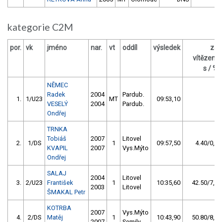
kategorie C2M
por.
vk
jméno
nar.
vt
oddíl
výsledek
za
vítězem
s / %
NĚMEC
Radek
2004
Pardub.
1.
1/U23
MT
09:53,10
VESELÝ
2004
Pardub.
Ondřej
TRNKA
Tobiáš
2007
Litovel
2.
1/DS
1
09:57,50
4.40/0,7
KVAPIL
2007
Vys.Mýto
Ondřej
SALAJ
2004
Litovel
3.
2/U23
František
1
10:35,60
42.50/7,2
2003
Litovel
ŠMAKAL Petr
KOTRBA
2007
Vys.Mýto
4.
2/DS
Matěj
1
10:43,90
50.80/8,6
2007
Semily