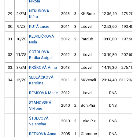
Nikola
NEKUDOVÁ
29.
2/ZM
2013
3
KK Brno
12:36,40
173.20/2
Klára
30.
9/ZS
KUTÁ Lucie
2011
3
Litovel
12:53,60
190.40/3
KEJKLÍČKOVÁ
31.
10/ZS
2012
2
Pardub.
13:00,80
197.60/3
Nela
ŠOTOLOVÁ
32.
11/ZS
2012
3
Litovel
13:10,80
207.60/3
Radka Abigail
33.
3/ZM
KRŠKOVÁ Anna
2013
Litovel
14:19,30
276.10/4
SEDLÁČKOVÁ
34.
12/ZS
2011
3
SKVeselí
23:14,40
811.20/13
Karolína
REMSOVÁ Marie
2012
Litovel
DNS
STANOVSKÁ
2010
2
Boh.Pha
DNS
Viktorie
ŠTULCOVÁ
2010
2
Loko Plz
DNS
Valentýna
RETKOVÁ Anna
2005
1
Olomouc
DNS