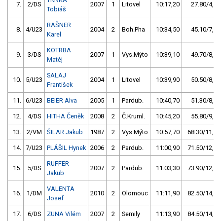
7.
2/DS
2007
1
Litovel
10:17,20
27.80/4,7
Tobiáš
RAŠNER
8.
4/U23
2004
2
Boh.Pha
10:34,50
45.10/7,7
Karel
KOTRBA
9.
3/DS
2007
1
Vys.Mýto
10:39,10
49.70/8,4
Matěj
SALAJ
10.
5/U23
2004
1
Litovel
10:39,90
50.50/8,6
František
11.
6/U23
BEIER Alva
2005
1
Pardub.
10:40,70
51.30/8,7
12.
4/DS
HITHA Čeněk
2008
2
Č.Kruml.
10:45,20
55.80/9,5
13.
2/VM
ŠILAR Jakub
1987
2
Vys.Mýto
10:57,70
68.30/11,6
14.
7/U23
PLÁŠIL Hynek
2006
2
Pardub.
11:00,90
71.50/12,1
RUFFER
15.
5/DS
2007
2
Pardub.
11:03,30
73.90/12,5
Jakub
VALENTA
16.
1/DM
2010
2
Olomouc
11:11,90
82.50/14,0
Josef
17.
6/DS
ZUNA Vilém
2007
2
Semily
11:13,90
84.50/14,3