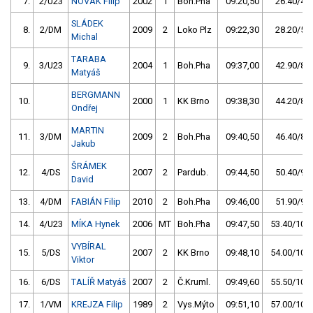
7.
2/U23
NOVÁK Filip
2002
1
Boh.Pha
09:20,50
26.40/4,9
SLÁDEK
8.
2/DM
2009
2
Loko Plz
09:22,30
28.20/5,3
Michal
TARABA
9.
3/U23
2004
1
Boh.Pha
09:37,00
42.90/8,0
Matyáš
BERGMANN
10.
2000
1
KK Brno
09:38,30
44.20/8,3
Ondřej
MARTIN
11.
3/DM
2009
2
Boh.Pha
09:40,50
46.40/8,7
Jakub
ŠRÁMEK
12.
4/DS
2007
2
Pardub.
09:44,50
50.40/9,4
David
13.
4/DM
FABIÁN Filip
2010
2
Boh.Pha
09:46,00
51.90/9,7
14.
4/U23
MÍKA Hynek
2006
MT
Boh.Pha
09:47,50
53.40/10,0
VYBÍRAL
15.
5/DS
2007
2
KK Brno
09:48,10
54.00/10,1
Viktor
16.
6/DS
TALÍŘ Matyáš
2007
2
Č.Kruml.
09:49,60
55.50/10,4
17.
1/VM
KREJZA Filip
1989
2
Vys.Mýto
09:51,10
57.00/10,7