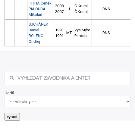
HITHA Čeněk
2008
Č.Kruml.
PALOUDA
1
DNS
2007
Č.Kruml.
Mikoláš
SUCHÁNEK
Daniel
1993
Vys.Mýto
MT
DNS
ROLENC
1991
Pardub.
Ondřej
Oddíl