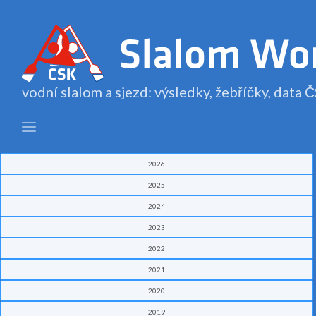
vodní slalom a sjezd: výsledky, žebříčky, data
2026
2025
2024
2023
2022
2021
2020
2019