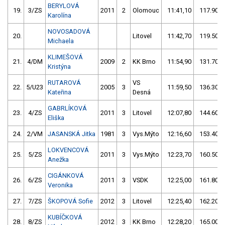
BERYLOVÁ
19.
3/ZS
2011
2
Olomouc
11:41,10
117.90/2
Karolína
NOVOSADOVÁ
20.
Litovel
11:42,70
119.50/2
Michaela
KLIMEŠOVÁ
21.
4/DM
2009
2
KK Brno
11:54,90
131.70/2
Kristýna
RUTAROVÁ
VS
22.
5/U23
2005
3
11:59,50
136.30/2
Kateřina
Desná
GABRLÍKOVÁ
23.
4/ZS
2011
3
Litovel
12:07,80
144.60/2
Eliška
24.
2/VM
JASANSKÁ Jitka
1981
3
Vys.Mýto
12:16,60
153.40/2
LOKVENCOVÁ
25.
5/ZS
2011
3
Vys.Mýto
12:23,70
160.50/2
Anežka
CIGÁNKOVÁ
26.
6/ZS
2011
3
VSDK
12:25,00
161.80/2
Veronika
27.
7/ZS
ŠKOPOVÁ Sofie
2012
3
Litovel
12:25,40
162.20/2
KUBÍČKOVÁ
28.
8/ZS
2012
3
KK Brno
12:28,20
165.00/2