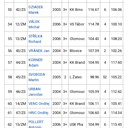
DZIADEK
53.
42/ZS
2005
3+
KK Brno
116.67
6
106.06
Marek
VÁLEK
54.
12/ZM
2006
3+
VS Tábor
114.78
4
100.10
Michal
STŘÍLKA
55.
13/ZM
2006
3+
Olomouc
104.43
4
108.20
Richard
56.
43/ZS
VRÁNEK Jan
2004
3+
Blovice
107.39
2
102.26
KÖRNER
57.
44/ZS
2004
3+
KK Brand
104.95
4
117.60
Adam
SVOBODA
58.
45/ZS
2005
2
L.Žatec
98.96
52
105.22
Martin
URBAN
59.
46/ZS
2004
3+
Olomouc
105.39
4
112.62
Jaroslav
60.
14/ZM
VENC Ondřej
2007
3+
KK Brand
106.11
4
105.41
1
61.
47/ZS
HRIC Ondřej
2004
3+
Olomouc
106.60
4
114.34
POLLERT
62.
15/ZM
2006
3+
USK Pha
104.99
6
115.45
Antonín