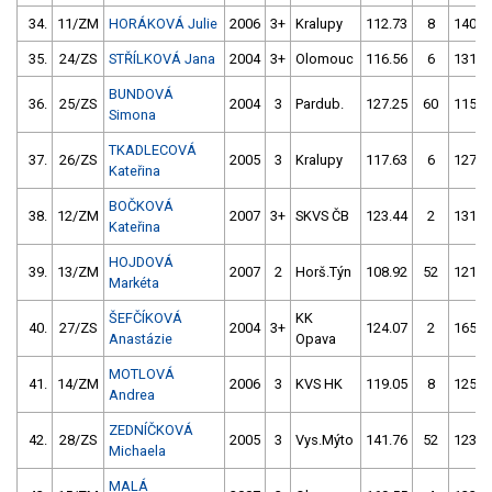
34.
11/ZM
HORÁKOVÁ Julie
2006
3+
Kralupy
112.73
8
140.3
35.
24/ZS
STŘÍLKOVÁ Jana
2004
3+
Olomouc
116.56
6
131.3
BUNDOVÁ
36.
25/ZS
2004
3
Pardub.
127.25
60
115.4
Simona
TKADLECOVÁ
37.
26/ZS
2005
3
Kralupy
117.63
6
127.6
Kateřina
BOČKOVÁ
38.
12/ZM
2007
3+
SKVS ČB
123.44
2
131.2
Kateřina
HOJDOVÁ
39.
13/ZM
2007
2
Horš.Týn
108.92
52
121.9
Markéta
ŠEFČÍKOVÁ
KK
40.
27/ZS
2004
3+
124.07
2
165.0
Anastázie
Opava
MOTLOVÁ
41.
14/ZM
2006
3
KVS HK
119.05
8
125.8
Andrea
ZEDNÍČKOVÁ
42.
28/ZS
2005
3
Vys.Mýto
141.76
52
123.1
Michaela
MALÁ