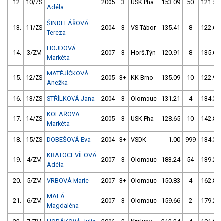
12.
10/ZS
2005
3
USK Pha
153.09
50
121.56
Adéla
ŠINDELÁŘOVÁ
13.
11/ZS
2004
3
VS Tábor
135.41
8
122.67
Tereza
HOJDOVÁ
14.
3/ZM
2007
3
Horš.Týn
120.91
8
135.63
Markéta
MATĚJÍČKOVÁ
15.
12/ZS
2005
3+
KK Brno
135.09
10
122.92
Anežka
16.
13/ZS
STŘÍLKOVÁ Jana
2004
3
Olomouc
131.21
4
134.39
KOLÁŘOVÁ
17.
14/ZS
2005
3
USK Pha
128.65
10
142.84
Markéta
18.
15/ZS
DOBEŠOVÁ Eva
2004
3+
VSDK
1.00
999
134.34
KRATOCHVÍLOVÁ
19.
4/ZM
2007
3
Olomouc
183.24
54
139.22
Adéla
20.
5/ZM
VRBOVÁ Marie
2007
3+
Olomouc
150.83
4
162.84
MALÁ
21.
6/ZM
2007
3
Olomouc
159.66
2
179.28
Magdaléna