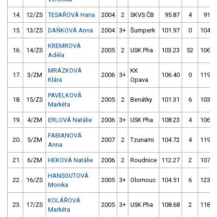
14.
12/ZS
TESAŘOVÁ Hana
2004
2
SKVS ČB
95.87
4
91.8
15.
13/ZS
DAŇKOVÁ Anna
2004
3+
Šumperk
101.97
0
104.6
KREMROVÁ
16.
14/ZS
2005
2
USK Pha
103.23
52
106.2
Adéla
MRÁZKOVÁ
KK
17.
3/ZM
2006
3+
106.40
0
119.9
Klára
Opava
PAVELKOVÁ
18.
15/ZS
2005
2
Benátky
101.31
6
103.3
Markéta
19.
4/ZM
ERLOVÁ Natálie
2006
3+
USK Pha
108.23
4
106.6
FABIANOVÁ
20.
5/ZM
2007
2
Tzunami
104.72
4
119.3
Anna
21.
6/ZM
HEKOVÁ Natálie
2006
2
Roudnice
112.27
2
107.5
HANSGUTOVÁ
22.
16/ZS
2005
3+
Olomouc
104.51
6
123.6
Monika
KOLÁŘOVÁ
23.
17/ZS
2005
3+
USK Pha
108.68
2
118.0
Markéta