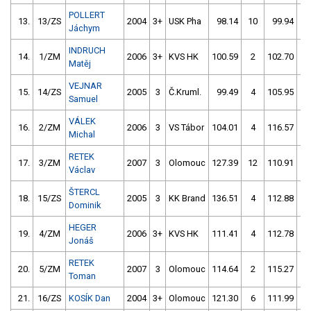
POLLERT
13.
13/ZS
2004
3+
USK Pha
98.14
10
99.94
2
Jáchym
INDRUCH
14.
1/ZM
2006
3+
KVS HK
100.59
2
102.70
2
Matěj
VEJNAR
15.
14/ZS
2005
3
Č.Kruml.
99.49
4
105.95
2
Samuel
VÁLEK
16.
2/ZM
2006
3
VS Tábor
104.01
4
116.57
2
Michal
RETEK
17.
3/ZM
2007
3
Olomouc
127.39
12
110.91
0
Václav
ŠTERCL
18.
15/ZS
2005
3
KK Brand
136.51
4
112.88
0
Dominik
HEGER
19.
4/ZM
2006
3+
KVS HK
111.41
4
112.78
2
Jonáš
RETEK
20.
5/ZM
2007
3
Olomouc
114.64
2
115.27
0
Toman
21.
16/ZS
KOSÍK Dan
2004
3+
Olomouc
121.30
6
111.99
4