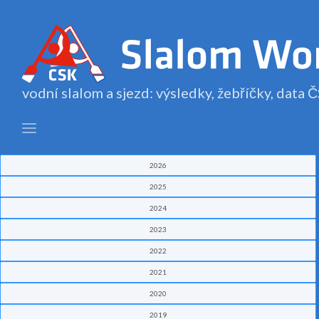
vodní slalom a sjezd: výsledky, žebříčky, data
2026
2025
2024
2023
2022
2021
2020
2019