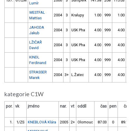
137.
61/ZM
2006
3
Šumperk
141.38
208
115.03
3
Lumír
WESTFAL
2004
3
Kralupy
1.00
999
1.00
9
Mattias
JAHODA
2004
3
USK Pha
4.00
999
4.00
9
Jakub
LŽIČAŘ
2004
3
USK Pha
4.00
999
4.00
9
David
KINDL
2004
3
USK Pha
4.00
999
4.00
9
Ferdinand
STRASSER
2004
3+
L.Žatec
4.00
999
4.00
9
Marek
kategorie C1W
por.
vk
jméno
nar.
vt
oddíl
čas
pen
čas
1.
1/ZS
KNEBLOVÁ Klára
2005
2+
Olomouc
87.03
0
89.12