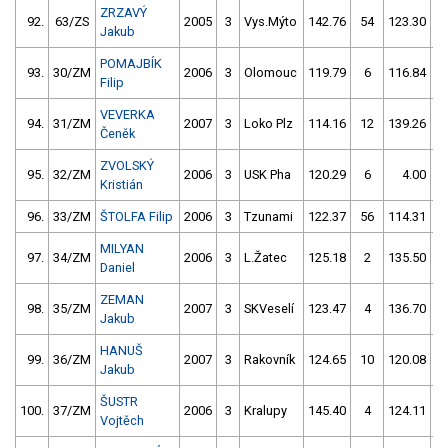
ZRZAVÝ
92.
63/ZS
2005
3
Vys.Mýto
142.76
54
123.30
Jakub
POMAJBÍK
93.
30/ZM
2006
3
Olomouc
119.79
6
116.84
1
Filip
VEVERKA
94.
31/ZM
2007
3
Loko Plz
114.16
12
139.26
Čeněk
ZVOLSKÝ
95.
32/ZM
2006
3
USK Pha
120.29
6
4.00
9
Kristián
96.
33/ZM
ŠTOLFA Filip
2006
3
Tzunami
122.37
56
114.31
1
MILYAN
97.
34/ZM
2006
3
L.Žatec
125.18
2
135.50
Daniel
ZEMAN
98.
35/ZM
2007
3
SKVeselí
123.47
4
136.70
1
Jakub
HANUŠ
99.
36/ZM
2007
3
Rakovník
124.65
10
120.08
Jakub
ŠUSTR
100.
37/ZM
2006
3
Kralupy
145.40
4
124.11
Vojtěch