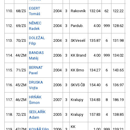
EGERT
110.
68/ZS
2004
3
Rakovník
132.04
62
122.22
1
Tomáš
NĚMEC
112.
69/ZS
2004
3
Pardub.
4.00
999
128.62
Radek
DOLEŽAL
113.
70/ZS
2004
3
SKVeselí
135.87
6
131.98
Filip
BANDAS
114.
44/ZM
2006
3
KK Brand
4.00
999
134.02
Matěj
BERNAT
115.
71/ZS
2004
3
KK Brno
134.27
6
143.65
Pavel
DRUSKA
116.
45/ZM
2006
3
SKVS ČB
154.40
6
136.97
Vojta
HRŇÁK
117.
46/ZM
2007
3
Kralupy
134.83
8
186.19
5
Šimon
SEDLAŘÍK
118.
72/ZS
2005
3
Kralupy
157.83
4
138.85
Adam
KK
119.
47/ZM
KOVÁŘ Filip
2006
3
1.00
999
139.21