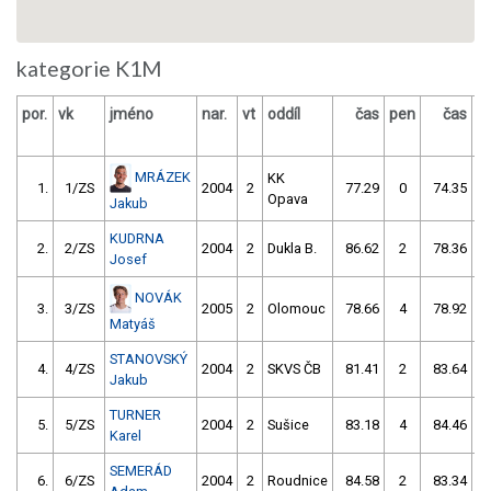
kategorie K1M
por.
vk
jméno
nar.
vt
oddíl
čas
pen
čas
p
MRÁZEK
KK
1.
1/ZS
2004
2
77.29
0
74.35
Opava
Jakub
KUDRNA
2.
2/ZS
2004
2
Dukla B.
86.62
2
78.36
Josef
NOVÁK
3.
3/ZS
2005
2
Olomouc
78.66
4
78.92
5
Matyáš
STANOVSKÝ
4.
4/ZS
2004
2
SKVS ČB
81.41
2
83.64
Jakub
TURNER
5.
5/ZS
2004
2
Sušice
83.18
4
84.46
Karel
SEMERÁD
6.
6/ZS
2004
2
Roudnice
84.58
2
83.34