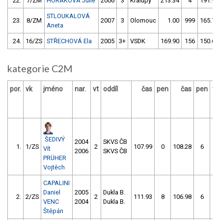
22.
7/ZM
HORÁKOVÁ Julie
2006
3
Kralupy
213.34
4
191.92
STLOUKALOVÁ
23.
8/ZM
2007
3
Olomouc
1.00
999
165.77
Aneta
24.
16/ZS
STŘECHOVÁ Ela
2005
3+
VSDK
169.90
156
150.67
kategorie C2M
por.
vk
jméno
nar.
vt
oddíl
čas
pen
čas
pen
vý
ŠEDIVÝ
2004
SKVS ČB
1.
1/ZS
2
107.99
0
108.28
6
Vít
2006
SKVS ČB
PRÜHER
Vojtěch
CAPALINI
Daniel
2005
Dukla B.
2.
2/ZS
2
111.93
8
106.98
6
VENC
2004
Dukla B.
Štěpán