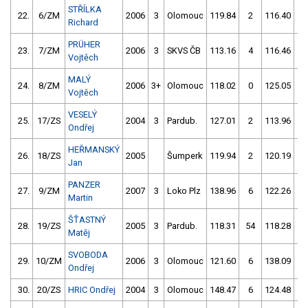
STŘÍLKA
22.
6/ZM
2006
3
Olomouc
119.84
2
116.40
0
Richard
PRÜHER
23.
7/ZM
2006
3
SKVS ČB
113.16
4
116.46
2
Vojtěch
MALÝ
24.
8/ZM
2006
3+
Olomouc
118.02
0
125.05
0
Vojtěch
VESELÝ
25.
17/ZS
2004
3
Pardub.
127.01
2
113.96
6
Ondřej
HEŘMANSKÝ
26.
18/ZS
2005
Šumperk
119.94
2
120.19
2
Jan
PANZER
27.
9/ZM
2007
3
Loko Plz
138.96
6
122.26
2
Martin
ŠŤASTNÝ
28.
19/ZS
2005
3
Pardub.
118.31
54
118.28
6
Matěj
SVOBODA
29.
10/ZM
2006
3
Olomouc
121.60
6
138.09
6
Ondřej
30.
20/ZS
HRIC Ondřej
2004
3
Olomouc
148.47
6
124.48
4