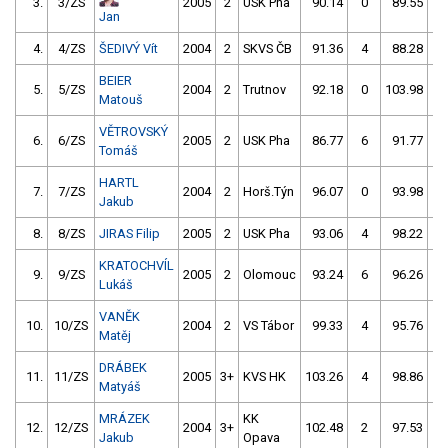
3.
3/ZS
2005
2
USK Pha
90.14
0
89.55
2
Jan
4.
4/ZS
ŠEDIVÝ Vít
2004
2
SKVS ČB
91.36
4
88.28
2
BEIER
5.
5/ZS
2004
2
Trutnov
92.18
0
103.98
15
Matouš
VĚTROVSKÝ
6.
6/ZS
2005
2
USK Pha
86.77
6
91.77
2
Tomáš
HARTL
7.
7/ZS
2004
2
Horš.Týn
96.07
0
93.98
2
Jakub
8.
8/ZS
JIRAS Filip
2005
2
USK Pha
93.06
4
98.22
2
KRATOCHVÍL
9.
9/ZS
2005
2
Olomouc
93.24
6
96.26
4
Lukáš
VANĚK
10.
10/ZS
2004
2
VS Tábor
99.33
4
95.76
4
Matěj
DRÁBEK
11.
11/ZS
2005
3+
KVS HK
103.26
4
98.86
2
Matyáš
MRÁZEK
KK
12.
12/ZS
2004
3+
102.48
2
97.53
4
Jakub
Opava