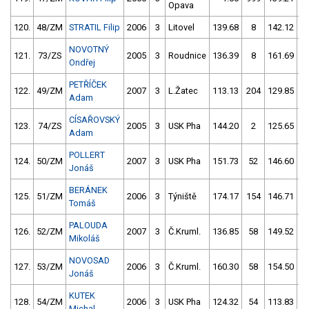
Opava
120.
48/ZM
STRATIL Filip
2006
3
Litovel
139.68
8
142.12
NOVOTNÝ
121.
73/ZS
2005
3
Roudnice
136.39
8
161.69
Ondřej
PETŘÍČEK
122.
49/ZM
2007
3
L.Žatec
113.13
204
129.85
1
Adam
CÍSAŘOVSKÝ
123.
74/ZS
2005
3
USK Pha
144.20
2
125.65
5
Adam
POLLERT
124.
50/ZM
2007
3
USK Pha
151.73
52
146.60
Jonáš
BERÁNEK
125.
51/ZM
2006
3
Týniště
174.17
154
146.71
Tomáš
PALOUDA
126.
52/ZM
2007
3
Č.Kruml.
136.85
58
149.52
Mikoláš
NOVOSAD
127.
53/ZM
2006
3
Č.Kruml.
160.30
58
154.50
Jonáš
KUTEK
128.
54/ZM
2006
3
USK Pha
124.32
54
113.83
5
Michal