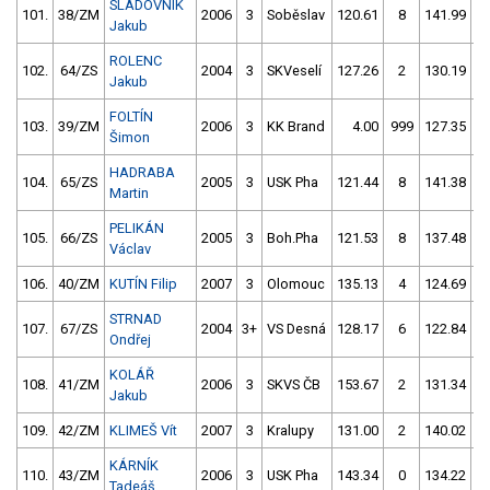
SLADOVNÍK
101.
38/ZM
2006
3
Soběslav
120.61
8
141.99
1
Jakub
ROLENC
102.
64/ZS
2004
3
SKVeselí
127.26
2
130.19
Jakub
FOLTÍN
103.
39/ZM
2006
3
KK Brand
4.00
999
127.35
Šimon
HADRABA
104.
65/ZS
2005
3
USK Pha
121.44
8
141.38
5
Martin
PELIKÁN
105.
66/ZS
2005
3
Boh.Pha
121.53
8
137.48
Václav
106.
40/ZM
KUTÍN Filip
2007
3
Olomouc
135.13
4
124.69
STRNAD
107.
67/ZS
2004
3+
VS Desná
128.17
6
122.84
Ondřej
KOLÁŘ
108.
41/ZM
2006
3
SKVS ČB
153.67
2
131.34
Jakub
109.
42/ZM
KLIMEŠ Vít
2007
3
Kralupy
131.00
2
140.02
KÁRNÍK
110.
43/ZM
2006
3
USK Pha
143.34
0
134.22
Tadeáš