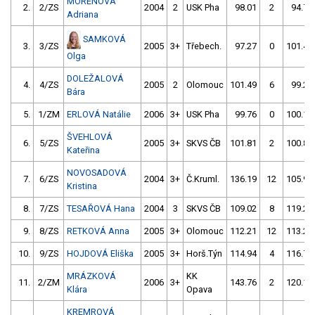
MORENOVÁ
2.
2/ZS
2004
2
USK Pha
98.01
2
94.70
Adriana
SAMKOVÁ
3.
3/ZS
2005
3+
Třebech.
97.27
0
101.45
Olga
DOLEŽALOVÁ
4.
4/ZS
2005
2
Olomouc
101.49
6
99.29
Bára
5.
1/ZM
ERLOVÁ Natálie
2006
3+
USK Pha
99.76
0
100.11
ŠVEHLOVÁ
6.
5/ZS
2005
3+
SKVS ČB
101.81
2
100.83
Kateřina
NOVOSADOVÁ
7.
6/ZS
2004
3+
Č.Kruml.
136.19
12
105.98
Kristina
8.
7/ZS
TESAŘOVÁ Hana
2004
3
SKVS ČB
109.02
8
119.29
9.
8/ZS
RETKOVÁ Anna
2005
3+
Olomouc
112.21
12
113.27
10.
9/ZS
HOJDOVÁ Eliška
2005
3+
Horš.Týn
114.94
4
116.78
MRÁZKOVÁ
KK
11.
2/ZM
2006
3+
143.76
2
120.17
Klára
Opava
KREMROVÁ