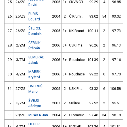
25.
24/ZS
2005
3+
SKVS ČB
99.29
4
96.85
David
FURIŠ
26.
25/ZS
2004
2
Č.Kruml.
93.02
54
93.02
Eduard
ŠTERCL
27.
26/ZS
2005
3+
KK Brand
100.11
2
97.73
Dominik
ČERNÍK
28.
2/ZM
2006
3+
USK Pha
96.26
2
96.13
1
Štěpán
SEMERÁD
29.
3/ZM
2006
3+
Roudnice
101.39
2
97.16
Jakub
MAREK
30.
4/ZM
2006
3+
Roudnice
99.22
0
97.70
Kryštof
ONDRUŠ
31.
27/ZS
2005
2
USK Pha
93.32
6
106.58
5
Mario
ŠVEJD
32.
5/ZM
2007
2
Sušice
97.92
2
95.61
Jáchym
33.
28/ZS
MRÁKA Jan
2004
2
Olomouc
97.46
54
98.18
HEGER
34.
6/ZM
2006
3+
KVS HK
102.76
4
101.31