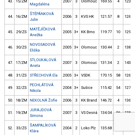
43.
15/ZM
2007
3
Olomouc
169.55
4
123.6
Magdaléna
ŠTĚPÁNKOVÁ
44.
16/ZM
2006
3
KVS HK
121.57
8
126.8
Julie
MATĚJÍČKOVÁ
45.
29/ZS
2005
3+
KK Brno
119.77
10
129.8
Anežka
NOVOSADOVÁ
46.
30/ZS
2005
3+
Olomouc
130.44
2
138.8
Eliška
STLOUKALOVÁ
47.
17/ZM
2007
3
Olomouc
131.34
2
143.5
Aneta
48.
31/ZS
STŘECHOVÁ Ela
2005
3+
VSDK
170.15
58
126.7
PECHLÁTOVÁ
49.
32/ZS
2004
3+
Sušice
115.42
54
127.9
Nikola
50.
18/ZM
NEKOLNÁ Žofie
2006
3
KK Brand
146.72
4
136.4
JURAJDOVÁ
51.
19/ZM
2007
3
VS Desná
134.04
56
138.5
Simona
ŠAMPALÍKOVÁ
52.
33/ZS
2004
2
Loko Plz
135.68
6
114.1
Klára