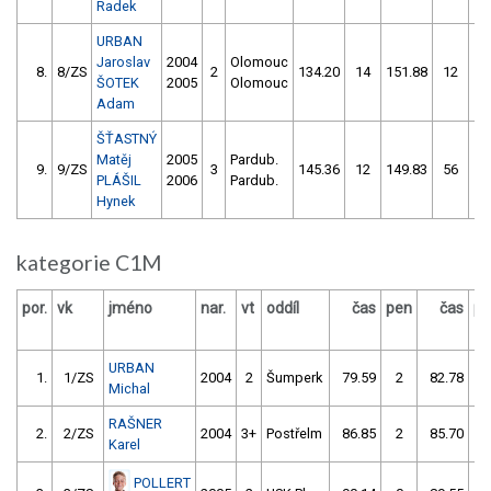
Radek
URBAN
Jaroslav
2004
Olomouc
8.
8/ZS
2
134.20
14
151.88
12
ŠOTEK
2005
Olomouc
Adam
ŠŤASTNÝ
Matěj
2005
Pardub.
9.
9/ZS
3
145.36
12
149.83
56
PLÁŠIL
2006
Pardub.
Hynek
kategorie C1M
por.
vk
jméno
nar.
vt
oddíl
čas
pen
čas
pe
URBAN
1.
1/ZS
2004
2
Šumperk
79.59
2
82.78
2
Michal
RAŠNER
2.
2/ZS
2004
3+
Postřelm
86.85
2
85.70
0
Karel
POLLERT