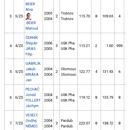
BEIER
Alva
2005
Trutnov
3.
3/ZS
2
115.70
8
109.65
4
2004
Trutnov
BEIER
Matouš
ČERNÍK
Štěpán
2006
USK Pha
4.
4/ZS
3
115.21
2
1.00
999
JIRAS
2005
USK Pha
Filip
GABRLÍK
Jakub
2004
Olomouc
5.
5/ZS
2
122.77
4
131.43
6
MRÁKA
2004
Olomouc
Jan
PECHAČ
Jonáš
2004
USK Pha
6.
6/ZS
3
119.12
8
135.79
8
POLLERT
2004
USK Pha
Jáchym
VESELÝ
Ondřej
2004
Pardub.
7.
7/ZS
3
223.07
8
138.72
8
NĚMEC
2004
Pardub.