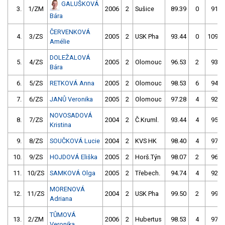
GALUŠKOVÁ
3.
1/ZM
2006
2
Sušice
89.39
0
91.6
Bára
ČERVENKOVÁ
4.
3/ZS
2005
2
USK Pha
93.44
0
109.6
Amélie
DOLEŽALOVÁ
5.
4/ZS
2005
2
Olomouc
96.53
2
93.5
Bára
6.
5/ZS
RETKOVÁ Anna
2005
2
Olomouc
98.53
6
94.6
7.
6/ZS
JANŮ Veronika
2005
2
Olomouc
97.28
4
92.8
NOVOSADOVÁ
8.
7/ZS
2004
2
Č.Kruml.
93.44
4
95.1
Kristina
9.
8/ZS
SOUČKOVÁ Lucie
2004
2
KVS HK
98.40
4
97.7
10.
9/ZS
HOJDOVÁ Eliška
2005
2
Horš.Týn
98.07
2
96.0
11.
10/ZS
SAMKOVÁ Olga
2005
2
Třebech.
94.74
4
92.9
MORENOVÁ
12.
11/ZS
2004
2
USK Pha
99.50
2
99.7
Adriana
TŮMOVÁ
13.
2/ZM
2006
2
Hubertus
98.53
4
97.8
Veronika