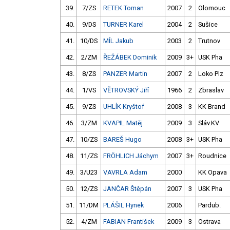
39.
7/ZS
RETEK Toman
2007
2
Olomouc
40.
9/DS
TURNER Karel
2004
2
Sušice
41.
10/DS
MÍL Jakub
2003
2
Trutnov
42.
2/ZM
ŘEŽÁBEK Dominik
2009
3+
USK Pha
43.
8/ZS
PANZER Martin
2007
2
Loko Plz
44.
1/VS
VĚTROVSKÝ Jiří
1966
2
Zbraslav
45.
9/ZS
UHLÍK Kryštof
2008
3
KK Brand
46.
3/ZM
KVAPIL Matěj
2009
3
Sláv.KV
47.
10/ZS
BAREŠ Hugo
2008
3+
USK Pha
48.
11/ZS
FRÖHLICH Jáchym
2007
3+
Roudnice
49.
3/U23
VAVRLA Adam
2000
KK Opava
50.
12/ZS
JANČAR Štěpán
2007
3
USK Pha
51.
11/DM
PLÁŠIL Hynek
2006
Pardub.
52.
4/ZM
FABIAN František
2009
3
Ostrava