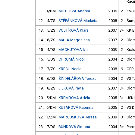
Raci
11.
4/DM
MOTLOVÁ Andrea
2006
2
KVS
12.
4/ZS
ŠTĚPÁNKOVÁ Markéta
2008
2
Šum
13.
5/ZS
VOJTÍKOVÁ Klára
2007
3+
KK B
14.
6/ZS
MALÁ Magdalena
2007
2
Olo
15.
4/DS
MACHUTOVÁ Iva
2003
2
Kral
16.
5/DS
CHROMÁ Nicol
2004
2
Olo
17.
7/ZS
KRECH Neele
2008
9
GER 
18.
6/DS
ŠINDELÁŘOVÁ Tereza
2004
2
VS T
19.
8/ZS
JÍLKOVÁ Pavla
2007
3+
Olo
20.
5/DM
KREMROVÁ Adéla
2005
3+
USK 
21.
6/DM
RUTAROVÁ Kateřina
2005
2
VS D
22.
1/ZM
MAROUSKOVÁ Tereza
2009
3
Olo
23.
7/DS
BUNDOVÁ Simona
2004
3+
Pard