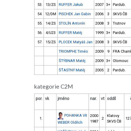
53.
13/ZS
RUFFER Jakub
2007
3+
Pardub.
54.
12/DM
PISCHEK Jan Gabin
2006
3
SKVS ČB
55.
14/ZS
STOLÍN Antonín
2008
3
Trutnov
56.
4/U23
RUFFER Matěj
1999
3+
Pardub.
57.
15/ZS
PLOCEK Matyáš Jan
2008
3
SKVS ČB
TRIOMPHE Timéo
2009
9
FRA Chamb
ŠTÝBNAR Matěj
2009
3+
Olomouc
ŠŤASTNÝ Matěj
2005
2
Pardub.
kategorie C2M
por.
vk
jméno
nar.
vt
oddíl
POHANKA Vít
2000
Klatovy
1.
2
127
1987
SKVS ČB
WEBER Oldřich