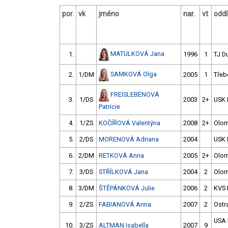
por.
vk
jméno
nar.
vt
oddí
MATULKOVÁ Jana
1.
1996
1
TJ D
SAMKOVÁ Olga
2.
1/DM
2005
1
Třeb
FREISLEBENOVÁ
3.
1/DS
2003
2+
USK 
Patricie
4.
1/ZS
KOČÍŘOVÁ Valentýna
2008
2+
Olo
5.
2/DS
MORENOVÁ Adriana
2004
USK 
6.
2/DM
RETKOVÁ Anna
2005
2+
Olo
7.
3/DS
STŘÍLKOVÁ Jana
2004
2
Olo
8.
3/DM
ŠTĚPÁNKOVÁ Julie
2006
2
KVS
9.
2/ZS
FABIANOVÁ Anna
2007
2
Ostr
USA 
10.
3/ZS
ALTMAN Isabella
2007
9