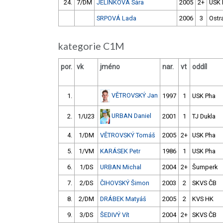
24.
7/DM
JELÍNKOVÁ Sára
2005
2+
USK 
SRPOVÁ Lada
2006
3
Ostr
kategorie C1M
por.
vk
jméno
nar.
vt
oddíl
VĚTROVSKÝ Jan
1.
1997
1
USK Pha
URBAN Daniel
2.
1/U23
2001
1
TJ Dukla
4.
1/DM
VĚTROVSKÝ Tomáš
2005
2+
USK Pha
5.
1/VM
KARÁSEK Petr
1986
1
USK Pha
6.
1/DS
URBAN Michal
2004
2+
Šumperk
7.
2/DS
ČIHOVSKÝ Šimon
2003
2
SKVS ČB
8.
2/DM
DRÁBEK Matyáš
2005
2
KVS HK
9.
3/DS
ŠEDIVÝ Vít
2004
2+
SKVS ČB