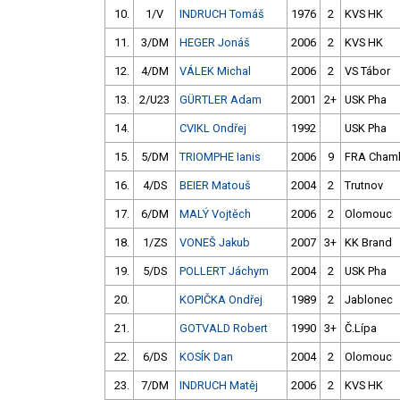
10.
1/V
INDRUCH Tomáš
1976
2
KVS HK
11.
3/DM
HEGER Jonáš
2006
2
KVS HK
12.
4/DM
VÁLEK Michal
2006
2
VS Tábor
13.
2/U23
GÜRTLER Adam
2001
2+
USK Pha
14.
CVIKL Ondřej
1992
USK Pha
15.
5/DM
TRIOMPHE Ianis
2006
9
FRA Chamb
16.
4/DS
BEIER Matouš
2004
2
Trutnov
17.
6/DM
MALÝ Vojtěch
2006
2
Olomouc
18.
1/ZS
VONEŠ Jakub
2007
3+
KK Brand
19.
5/DS
POLLERT Jáchym
2004
2
USK Pha
20.
KOPIČKA Ondřej
1989
2
Jablonec
21.
GOTVALD Robert
1990
3+
Č.Lípa
22.
6/DS
KOSÍK Dan
2004
2
Olomouc
23.
7/DM
INDRUCH Matěj
2006
2
KVS HK