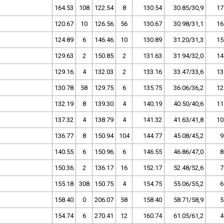
164.53
108
122.54
8
130.54
30.85/30,9
17
120.67
10
126.56
56
130.67
30.98/31,1
16
124.89
6
146.46
10
130.89
31.20/31,3
15
129.63
2
150.85
2
131.63
31.94/32,0
14
129.16
4
132.03
2
133.16
33.47/33,6
13
130.78
58
129.75
6
135.75
36.06/36,2
12
132.19
8
139.30
4
140.19
40.50/40,6
11
137.32
4
138.79
4
141.32
41.63/41,8
10
136.77
8
150.94
104
144.77
45.08/45,2
9
140.55
6
150.96
6
146.55
46.86/47,0
8
150.36
2
136.17
16
152.17
52.48/52,6
7
155.18
308
150.75
4
154.75
55.06/55,2
6
158.40
0
206.07
58
158.40
58.71/58,9
5
154.74
6
270.41
12
160.74
61.05/61,2
4