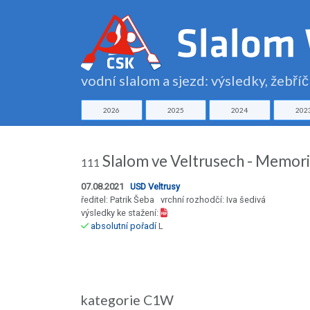
vodní slalom a sjezd: výsledky, žebří
2026
2025
2024
202
Slalom ve Veltrusech - Memori
111
07.08.2021
USD Veltrusy
ředitel: Patrik Šeba vrchní rozhodčí: Iva šedivá
výsledky ke stažení:
absolutní pořadí
L
kategorie C1W