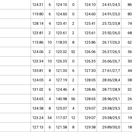
124.31
6
124.10
0
124.10
24.41/24,5
86
119.80
6
124.60
0
124.60
24.91/25,0
80
128.14
4
123.41
2
125.41
25.72/25,8
74
123.81
2
123.61
2
125.61
25.92/26,0
68
115.86
10
118.35
8
125.86
26.17/26,3
62
124.06
2
123.32
52
126.06
26.37/26,5
56
123.34
10
126.35
0
126.35
26.66/26,7
50
135.81
8
121.30
6
127.30
27.61/27,7
44
124.05
4
127.19
2
128.05
28.36/28,4
38
131.02
6
124.46
4
128.46
28.77/28,9
32
124.65
4
140.98
56
128.65
28.96/29,1
26
134.58
8
125.07
4
129.07
29.38/29,5
20
123.24
54
117.07
12
129.07
29.38/29,5
19
127.13
6
121.58
8
129.58
29.89/30,0
18