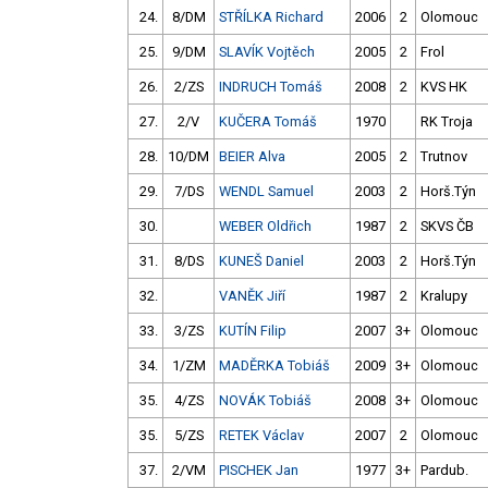
24.
8/DM
STŘÍLKA Richard
2006
2
Olomouc
25.
9/DM
SLAVÍK Vojtěch
2005
2
Frol
26.
2/ZS
INDRUCH Tomáš
2008
2
KVS HK
27.
2/V
KUČERA Tomáš
1970
RK Troja
28.
10/DM
BEIER Alva
2005
2
Trutnov
29.
7/DS
WENDL Samuel
2003
2
Horš.Týn
30.
WEBER Oldřich
1987
2
SKVS ČB
31.
8/DS
KUNEŠ Daniel
2003
2
Horš.Týn
32.
VANĚK Jiří
1987
2
Kralupy
33.
3/ZS
KUTÍN Filip
2007
3+
Olomouc
34.
1/ZM
MADĚRKA Tobiáš
2009
3+
Olomouc
35.
4/ZS
NOVÁK Tobiáš
2008
3+
Olomouc
35.
5/ZS
RETEK Václav
2007
2
Olomouc
37.
2/VM
PISCHEK Jan
1977
3+
Pardub.