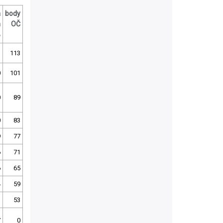
a
body
m
OČ
%
113
0
101
0
89
0
83
9
77
6
71
6
65
4
59
1
53
7
0