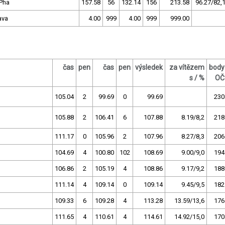
Pha
157.58
56
132.14
156
213.58
96.27/82,
ava
4.00
999
4.00
999
999.00
čas
pen
čas
pen
výsledek
za vítězem
body
s / %
OČ
105.04
2
99.69
0
99.69
230
105.88
2
106.41
6
107.88
8.19/8,2
218
111.17
0
105.96
2
107.96
8.27/8,3
206
104.69
4
100.80
102
108.69
9.00/9,0
194
106.86
2
105.19
4
108.86
9.17/9,2
188
111.14
4
109.14
0
109.14
9.45/9,5
182
109.33
6
109.28
4
113.28
13.59/13,6
176
111.65
4
110.61
4
114.61
14.92/15,0
170