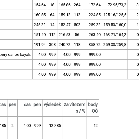
154.64
18
165.86
264
172.64
72.95/73,2
3
160.85
64
159.12
112
224.85
125.16/125,5
2
245.22
14
152.47
502
259.22
159.53/160,0
1
151.40
112
216.53
56
263.40
163.71/164,2
0
191.94
308
240.72
118
358.72
259.03/259,8
0
ery canoé kayak.
4.00
999
4.00
999
999.00
0
4.00
999
4.00
999
999.00
0
4.00
999
4.00
999
999.00
0
čas
pen
čas
pen
výsledek
za vítězem
body
s / %
OČ
.85
2
4.00
999
129.85
12