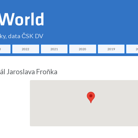
čky, data ČSK DV
3
2022
2021
2020
2019
2
ál Jaroslava Froňka