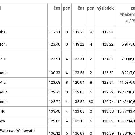
l
čas
pen
čas
pen
výsledek
z
vítěze
s / 
ukla
117.31
0
113.78
8
117.31
ech.
123.40
0
119.22
4
123.22
5.91/5,
Pha
122.91
4
122.31
2
124.31
7.00/6,
mouc
130.33
4
123.53
2
125.53
8.22/7,
Pha
123.68
8
120.94
8
128.94
11.63/9,
mouc
129.72
0
129.85
6
129.72
12.41/10,
mouc
125.74
4
135.54
60
129.74
12.43/10,
 HK
139.48
4
133.08
0
133.08
15.77/13,
ava
129.82
4
132.15
6
133.82
16.51/14,
Potomac Whitewater
136.12
6
136.89
0
136.89
19.58/16,