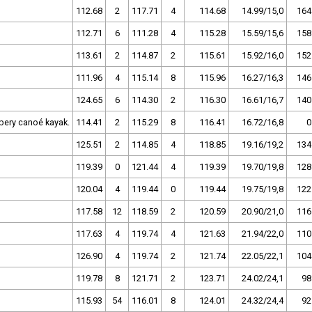
112.68
2
117.71
4
114.68
14.99/15,0
164
112.71
6
111.28
4
115.28
15.59/15,6
158
113.61
2
114.87
2
115.61
15.92/16,0
152
111.96
4
115.14
8
115.96
16.27/16,3
146
124.65
6
114.30
2
116.30
16.61/16,7
140
ery canoé kayak.
114.41
2
115.29
8
116.41
16.72/16,8
0
125.51
2
114.85
4
118.85
19.16/19,2
134
119.39
0
121.44
4
119.39
19.70/19,8
128
120.04
4
119.44
0
119.44
19.75/19,8
122
117.58
12
118.59
2
120.59
20.90/21,0
116
117.63
4
119.74
4
121.63
21.94/22,0
110
126.90
4
119.74
2
121.74
22.05/22,1
104
119.78
8
121.71
2
123.71
24.02/24,1
98
115.93
54
116.01
8
124.01
24.32/24,4
92