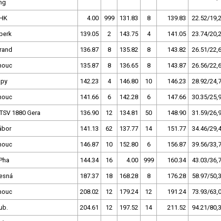
ng
 HK
4.00
999
131.83
8
139.83
22.52/19,
perk
139.05
2
143.75
4
141.05
23.74/20,
rand
136.87
8
135.82
8
143.82
26.51/22,
mouc
135.87
8
136.65
8
143.87
26.56/22,
upy
142.23
4
146.80
10
146.23
28.92/24,
mouc
141.66
6
142.28
6
147.66
30.35/25,
TSV 1880 Gera
136.90
12
134.81
50
148.90
31.59/26,
ábor
141.13
62
137.77
14
151.77
34.46/29,
mouc
146.87
10
152.80
6
156.87
39.56/33,
Pha
144.34
16
4.00
999
160.34
43.03/36,
esná
187.37
18
168.28
8
176.28
58.97/50,
mouc
208.02
12
179.24
12
191.24
73.93/63,
ub.
204.61
12
197.52
14
211.52
94.21/80,