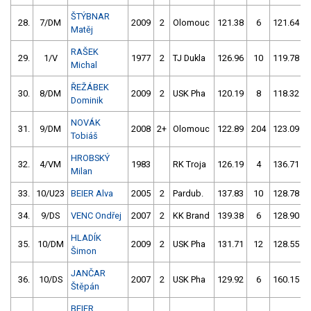
ŠTÝBNAR
28.
7/DM
2009
2
Olomouc
121.38
6
121.64
Matěj
RAŠEK
29.
1/V
1977
2
TJ Dukla
126.96
10
119.78
Michal
ŘEŽÁBEK
30.
8/DM
2009
2
USK Pha
120.19
8
118.32
Dominik
NOVÁK
31.
9/DM
2008
2+
Olomouc
122.89
204
123.09
Tobiáš
HROBSKÝ
32.
4/VM
1983
RK Troja
126.19
4
136.71
Milan
33.
10/U23
BEIER Alva
2005
2
Pardub.
137.83
10
128.78
34.
9/DS
VENC Ondřej
2007
2
KK Brand
139.38
6
128.90
HLADÍK
35.
10/DM
2009
2
USK Pha
131.71
12
128.55
Šimon
JANČAR
36.
10/DS
2007
2
USK Pha
129.92
6
160.15
Štěpán
BEIER