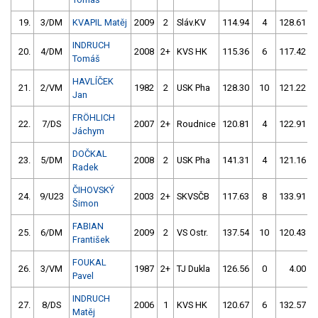
19.
3/DM
KVAPIL Matěj
2009
2
Sláv.KV
114.94
4
128.61
INDRUCH
20.
4/DM
2008
2+
KVS HK
115.36
6
117.42
Tomáš
HAVLÍČEK
21.
2/VM
1982
2
USK Pha
128.30
10
121.22
Jan
FRÖHLICH
22.
7/DS
2007
2+
Roudnice
120.81
4
122.91
Jáchym
DOČKAL
23.
5/DM
2008
2
USK Pha
141.31
4
121.16
Radek
ČIHOVSKÝ
24.
9/U23
2003
2+
SKVSČB
117.63
8
133.91
Šimon
FABIAN
25.
6/DM
2009
2
VS Ostr.
137.54
10
120.43
František
FOUKAL
26.
3/VM
1987
2+
TJ Dukla
126.56
0
4.00
Pavel
INDRUCH
27.
8/DS
2006
1
KVS HK
120.67
6
132.57
Matěj