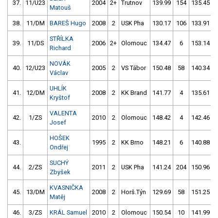
37.
11/U23
2004
2+
Trutnov
139.99
154
135.45
Matouš
38.
11/DM
BAREŠ Hugo
2008
2
USK Pha
130.17
106
133.91
STŘÍLKA
39.
11/DS
2006
2+
Olomouc
134.47
6
153.14
Richard
NOVÁK
40.
12/U23
2005
2
VS Tábor
150.48
58
140.34
Václav
UHLÍK
41.
12/DM
2008
2
KK Brand
141.77
4
135.61
Kryštof
VALENTA
42.
1/ZS
2010
2
Olomouc
148.42
4
142.46
Josef
HOŠEK
43.
1995
2
KK Brno
148.21
6
140.88
Ondřej
SUCHÝ
44.
2/ZS
2011
2
USK Pha
141.24
204
150.96
Zbyšek
KVASNIČKA
45.
13/DM
2008
2
Horš.Týn
129.69
58
151.25
Matěj
46.
3/ZS
KRÁL Samuel
2010
2
Olomouc
150.54
10
141.99