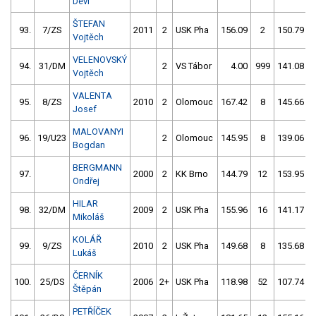
Devi
ŠTEFAN
93.
7/ZS
2011
2
USK Pha
156.09
2
150.79
Vojtěch
VELENOVSKÝ
94.
31/DM
2
VS Tábor
4.00
999
141.08
Vojtěch
VALENTA
95.
8/ZS
2010
2
Olomouc
167.42
8
145.66
Josef
MALOVANYI
96.
19/U23
2
Olomouc
145.95
8
139.06
Bogdan
BERGMANN
97.
2000
2
KK Brno
144.79
12
153.95
Ondřej
HILAR
98.
32/DM
2009
2
USK Pha
155.96
16
141.17
Mikoláš
KOLÁŘ
99.
9/ZS
2010
2
USK Pha
149.68
8
135.68
Lukáš
ČERNÍK
100.
25/DS
2006
2+
USK Pha
118.98
52
107.74
Štěpán
PETŘÍČEK