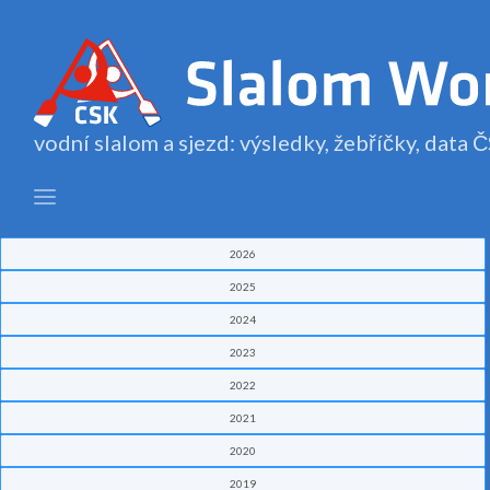
vodní slalom a sjezd: výsledky, žebříčky, data
2026
2025
2024
2023
2022
2021
2020
2019