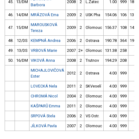
45.
13/DM
2008
2
L.Žatec
1.00
999
181.
Barbora
46.
14/DM
MRÁZOVÁ Ema
2009
2
USK Pha
154.06
106
135.
MAROUSKOVÁ
47.
15/DM
2009
2
Olomouc
156.37
108
143.
Tereza
48.
12/DS
KEMPNÁ Andrea
2006
2
Ostrava
190.78
364
196.
49.
13/DS
VRBOVÁ Marie
2007
2+
Olomouc
131.38
258
4.
50.
16/DM
VIKOVÁ Anna
2008
2
Trutnov
194.29
208
1.
MICHAJLOVIČOVÁ
2012
2
Ostrava
4.00
999
4.
Ester
LOVECKÁ Nela
2011
2
SKVeselí
4.00
999
4.
CHROMÁ Nicol
2004
2
Olomouc
4.00
999
4.
KAŠPARŮ Emma
2011
2
Olomouc
4.00
999
4.
SRPOVÁ Stela
2006
2
VS Ostr.
4.00
999
4.
JÍLKOVÁ Pavla
2007
2
Olomouc
4.00
999
4.