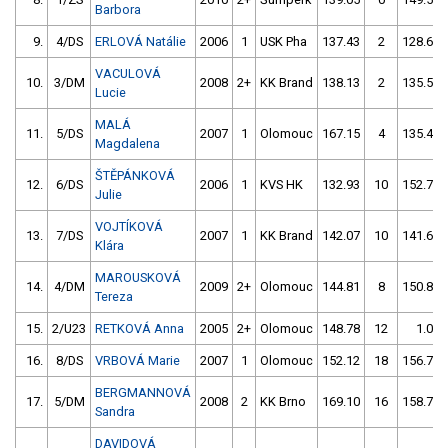
Barbora
9.
4/DS
ERLOVÁ Natálie
2006
1
USK Pha
137.43
2
128.65
VACULOVÁ
10.
3/DM
2008
2+
KK Brand
138.13
2
135.57
Lucie
MALÁ
11.
5/DS
2007
1
Olomouc
167.15
4
135.45
Magdalena
ŠTĚPÁNKOVÁ
12.
6/DS
2006
1
KVS HK
132.93
10
152.76
Julie
VOJTÍKOVÁ
13.
7/DS
2007
1
KK Brand
142.07
10
141.63
Klára
MAROUSKOVÁ
14.
4/DM
2009
2+
Olomouc
144.81
8
150.82
Tereza
15.
2/U23
RETKOVÁ Anna
2005
2+
Olomouc
148.78
12
1.00
16.
8/DS
VRBOVÁ Marie
2007
1
Olomouc
152.12
18
156.74
BERGMANNOVÁ
17.
5/DM
2008
2
KK Brno
169.10
16
158.70
Sandra
DAVIDOVÁ