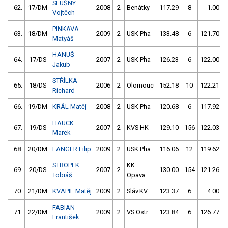
SLUŠNÝ
62.
17/DM
2008
2
Benátky
117.29
8
1.00
Vojtěch
PINKAVA
63.
18/DM
2009
2
USK Pha
133.48
6
121.70
Matyáš
HANUŠ
64.
17/DS
2007
2
USK Pha
126.23
6
122.00
Jakub
STŘÍLKA
65.
18/DS
2006
2
Olomouc
152.18
10
122.21
Richard
66.
19/DM
KRÁL Matěj
2008
2
USK Pha
120.68
6
117.92
HAUCK
67.
19/DS
2007
2
KVS HK
129.10
156
122.03
Marek
68.
20/DM
LANGER Filip
2009
2
USK Pha
116.06
12
119.62
STROPEK
KK
69.
20/DS
2007
2
130.00
154
121.26
Tobiáš
Opava
70.
21/DM
KVAPIL Matěj
2009
2
Sláv.KV
123.37
6
4.00
FABIAN
71.
22/DM
2009
2
VS Ostr.
123.84
6
126.77
František