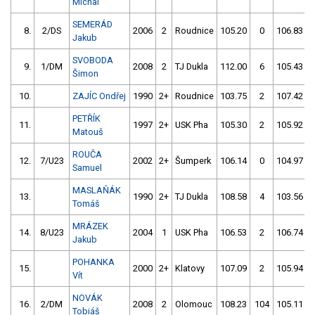
Michal
SEMERÁD
8.
2/DS
2006
2
Roudnice
105.20
0
106.83
Jakub
SVOBODA
9.
1/DM
2008
2
TJ Dukla
112.00
6
105.43
Šimon
10.
ZAJÍC Ondřej
1990
2+
Roudnice
103.75
2
107.42
PETŘÍK
11.
1997
2+
USK Pha
105.30
2
105.92
Matouš
ROUČA
12.
7/U23
2002
2+
Šumperk
106.14
0
104.97
Samuel
MASLAŇÁK
13.
1990
2+
TJ Dukla
108.58
4
103.56
Tomáš
MRÁZEK
14.
8/U23
2004
1
USK Pha
106.53
2
106.74
Jakub
POHANKA
15.
2000
2+
Klatovy
107.09
2
105.94
Vít
NOVÁK
16.
2/DM
2008
2
Olomouc
108.23
104
105.11
Tobiáš