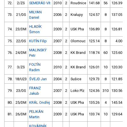
72.
2/ZS
SEMERÁD Vít
2010
2
Roudnice
141.68
56
126.39
MILYAN
73.
21/DS
2006
2
Kralupy
124.57
8
137.05
Daniel
HLADÍK
74.
23/DM
2009
2
USK Pha
136.89
8
126.81
Šimon
75.
22/DS
KUTÍN Filip
2007
2
Olomouc
125.14
8
4.00
MALINSKÝ
76.
24/DM
2008
2
KK Brand
118.74
60
125.60
Petr
FOLTÍN
77.
3/ZS
2010
2
KK Brand
126.01
10
120.30
Radim
78.
18/U23
ŠVEJD Jan
2004
2
Sušice
129.73
8
121.85
FRANZ
79.
23/DS
2007
2
Loko Plz
124.36
310
130.56
Jakub
80.
25/DM
KRÁL Ondřej
2008
2
USK Pha
135.26
4
145.54
PELIKÁN
81.
26/DM
2009
2
USK Pha
133.74
10
129.64
Martin
KOVÁRNÍK