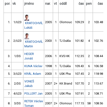
por.
vk
jméno
nar.
vt
oddíl
čas
pen
čas
p
1.
1/U23
2005
1
Olomouc
109.29
2
103.48
KRATOCHVÍL
Lukáš
2.
2/U23
2003
1
TJ Dukla
101.82
4
102.76
KRATOCHVÍL
Martin
HEGER
3.
1/DS
2006
1
KVS HK
112.35
2
108.44
Jonáš
4.
KUNA Václav
1998
1
TJ Dukla
109.43
6
106.58
5.
3/U23
KRÁL Adam
2003
1
USK Pha
107.45
2
118.98
VONEŠ
6.
2/DS
2007
2+
KK Brand
107.70
2
113.67
Jakub
7.
4/U23
POLLERT Jan
2005
1
USK Pha
107.91
2
108.71
RETEK Václav
8.
3/DS
2007
2+
Olomouc
117.15
58
108.56
Toman