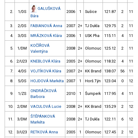
GALUŠKOVÁ
2.
1/DS
2006
1
Sušice
121.87
2
115.
Bára
3.
2/DS
FABIANOVÁ Anna
2007
2+
TJ Dukla
129.75
2
117.
4.
3/DS
MRÁZKOVÁ Klára
2006
1
USK Pha
115.11
4
119.
KOČÍŘOVÁ
5.
1/DM
2008
2+
Olomouc
125.12
2
119.
Valentýna
6.
2/U23
KNEBLOVÁ Klára
2005
2+
Olomouc
118.32
4
116.
7.
4/DS
VOJTÍKOVÁ Klára
2007
2+
KK Brand
138.07
56
118.
8.
5/DS
HOJDOVÁ Markéta
2007
1
Horš.Týn
123.04
0
121.
ONDRÁČKOVÁ
9.
1/ZS
2010
1
Šumperk
117.95
4
119.
Barbora
10.
2/DM
VACULOVÁ Lucie
2008
2+
KK Brand
135.29
2
123.
ŠTĚPÁNKOVÁ
11.
3/DM
2008
2+
TJ Dukla
122.11
6
125.
Markéta
12.
3/U23
RETKOVÁ Anna
2005
1
Olomouc
127.45
2
127.