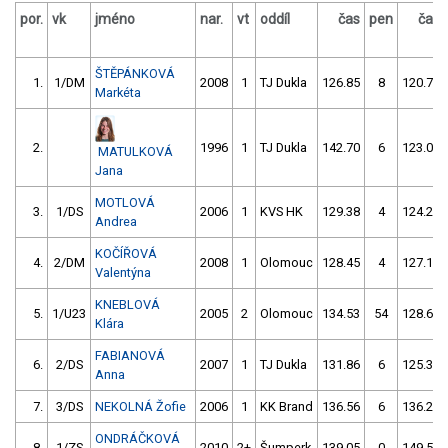
por.
vk
jméno
nar.
vt
oddíl
čas
pen
čas
ŠTĚPÁNKOVÁ
1.
1/DM
2008
1
TJ Dukla
126.85
8
120.73
Markéta
2.
1996
1
TJ Dukla
142.70
6
123.03
MATULKOVÁ
Jana
MOTLOVÁ
3.
1/DS
2006
1
KVS HK
129.38
4
124.25
Andrea
KOČÍŘOVÁ
4.
2/DM
2008
1
Olomouc
128.45
4
127.10
Valentýna
KNEBLOVÁ
5.
1/U23
2005
2
Olomouc
134.53
54
128.67
Klára
FABIANOVÁ
6.
2/DS
2007
1
TJ Dukla
131.86
6
125.35
Anna
7.
3/DS
NEKOLNÁ Žofie
2006
1
KK Brand
136.56
6
136.20
ONDRÁČKOVÁ
8.
1/ZS
2010
2+
Šumperk
139.05
0
149.54