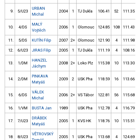
URBAN
9.
5/U23
2004
1
TJ Dukla
106.41
52
111.35
Michal
MALÝ
10.
4/DS
2006
1
Olomouc
124.85
108
111.43
Vojtěch
11.
5/DS
KUTÍN Filip
2007
2+
Olomouc
121.90
4
111.98
12.
6/U23
JIRAS Filip
2005
1
TJ Dukla
111.19
4
108.16
HANZEL
13.
1/DM
2008
2+
Loko Plz
115.38
10
113.30
Jáchym
PINKAVA
14.
2/DM
2009
2
USK Pha
118.59
16
113.66
Matyáš
VÁLEK
15.
6/DS
2006
2+
VS Tábor
122.81
56
115.68
Michal
16.
1/VM
BUSTA Jan
1989
USK Pha
112.78
4
116.79
DRÁBEK
17.
7/U23
2005
1
KVS HK
118.76
10
115.51
Matyáš
VĚTROVSKÝ
18.
8/U23
2005
1
USK Pha
113.68
4
124.69
Tomáš