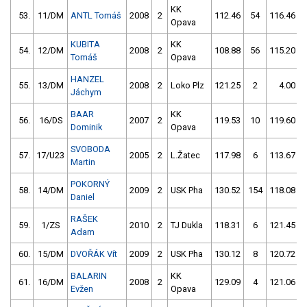
KK
53.
11/DM
ANTL Tomáš
2008
2
112.46
54
116.46
Opava
KUBITA
KK
54.
12/DM
2008
2
108.88
56
115.20
Tomáš
Opava
HANZEL
55.
13/DM
2008
2
Loko Plz
121.25
2
4.00
Jáchym
BAAR
KK
56.
16/DS
2007
2
119.53
10
119.60
Dominik
Opava
SVOBODA
57.
17/U23
2005
2
L.Žatec
117.98
6
113.67
Martin
POKORNÝ
58.
14/DM
2009
2
USK Pha
130.52
154
118.08
Daniel
RAŠEK
59.
1/ZS
2010
2
TJ Dukla
118.31
6
121.45
Adam
60.
15/DM
DVOŘÁK Vít
2009
2
USK Pha
130.12
8
120.72
BALARIN
KK
61.
16/DM
2008
2
129.09
4
121.06
Evžen
Opava