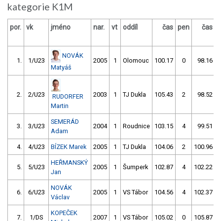
kategorie K1M
por.
vk
jméno
nar.
vt
oddíl
čas
pen
čas
p
NOVÁK
1.
1/U23
2005
1
Olomouc
100.17
0
98.16
Matyáš
2.
2/U23
2003
1
TJ Dukla
105.43
2
98.52
RUDORFER
Martin
SEMERÁD
3.
3/U23
2004
1
Roudnice
103.15
4
99.51
Adam
4.
4/U23
BÍZEK Marek
2005
1
TJ Dukla
104.06
2
100.96
HEŘMANSKÝ
5.
5/U23
2005
1
Šumperk
102.87
4
102.22
Jan
NOVÁK
6.
6/U23
2005
1
VS Tábor
104.56
4
102.37
Václav
KOPEČEK
7.
1/DS
2007
1
VS Tábor
105.02
0
105.87