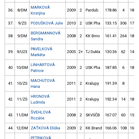
MARKOVÁ
36.
8/DM
2009
2
Pardub.
178.86
4
187.
Kristýna
37.
9/ZS
PODUŠKOVÁ Julie
2010
2
USK Pha
133.15
306
177.
BERGMANNOVÁ
38.
9/DM
2008
2
KK Brno
161.41
264
188.
Sandra
PAVELKOVÁ
39.
9/U23
2005
2+
TJ Dukla
130.36
62
143.
Markéta
LINHARTOVÁ
40.
10/DM
2009
2
USK Pha
187.85
6
189.
Patricie
MACHUTOVÁ
41.
10/ZS
2011
2
Kralupy
191.39
8
1.
Hana
HRONOVÁ
42.
11/ZS
2011
2
Kralupy
192.34
14
185.
Ludmila
ŠVEHLOVÁ
43.
11/DM
2008
2
SKVSČB
167.07
60
152.
Rozárie
44.
12/DM
ZAŤKOVÁ Eliška
2009
2
KK Brand
166.06
108
168.
PETRIKOVÁ