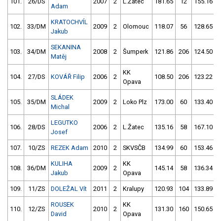
101.
26/DS
2007
2
L.Žatec
181.65
12
155.16
Adam
KRATOCHVÍL
102.
33/DM
2009
2
Olomouc
118.07
56
128.65
Jakub
SEKANINA
103.
34/DM
2008
2
Šumperk
121.86
206
124.50
Matěj
KK
104.
27/DS
KOVÁŘ Filip
2006
2
108.50
206
123.22
Opava
SLÁDEK
105.
35/DM
2009
2
Loko Plz
173.00
60
133.40
Michal
LEGUTKO
106.
28/DS
2006
2
L.Žatec
135.16
58
167.10
Josef
107.
10/ZS
REZEK Adam
2010
2
SKVSČB
134.99
60
153.46
KULIHA
KK
108.
36/DM
2009
2
145.14
58
136.34
Jakub
Opava
109.
11/ZS
DOLEŽAL Vít
2011
2
Kralupy
120.93
104
133.89
ROUSEK
KK
110.
12/ZS
2010
2
131.30
160
150.65
David
Opava