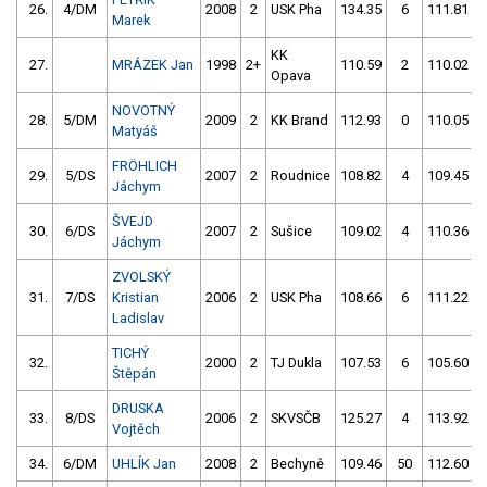
26.
4/DM
2008
2
USK Pha
134.35
6
111.81
Marek
KK
27.
MRÁZEK Jan
1998
2+
110.59
2
110.02
Opava
NOVOTNÝ
28.
5/DM
2009
2
KK Brand
112.93
0
110.05
Matyáš
FRÖHLICH
29.
5/DS
2007
2
Roudnice
108.82
4
109.45
Jáchym
ŠVEJD
30.
6/DS
2007
2
Sušice
109.02
4
110.36
Jáchym
ZVOLSKÝ
31.
7/DS
Kristian
2006
2
USK Pha
108.66
6
111.22
Ladislav
TICHÝ
32.
2000
2
TJ Dukla
107.53
6
105.60
Štěpán
DRUSKA
33.
8/DS
2006
2
SKVSČB
125.27
4
113.92
Vojtěch
34.
6/DM
UHLÍK Jan
2008
2
Bechyně
109.46
50
112.60