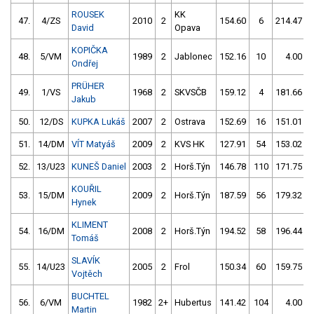
ROUSEK
KK
47.
4/ZS
2010
2
154.60
6
214.47
David
Opava
KOPIČKA
48.
5/VM
1989
2
Jablonec
152.16
10
4.00
Ondřej
PRÜHER
49.
1/VS
1968
2
SKVSČB
159.12
4
181.66
Jakub
50.
12/DS
KUPKA Lukáš
2007
2
Ostrava
152.69
16
151.01
51.
14/DM
VÍT Matyáš
2009
2
KVS HK
127.91
54
153.02
52.
13/U23
KUNEŠ Daniel
2003
2
Horš.Týn
146.78
110
171.75
KOUŘIL
53.
15/DM
2009
2
Horš.Týn
187.59
56
179.32
Hynek
KLIMENT
54.
16/DM
2008
2
Horš.Týn
194.52
58
196.44
Tomáš
SLAVÍK
55.
14/U23
2005
2
Frol
150.34
60
159.75
Vojtěch
BUCHTEL
56.
6/VM
1982
2+
Hubertus
141.42
104
4.00
Martin