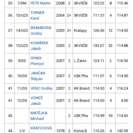
35.
7/DM
PETR Martin
2008
2
SKVSČB
125.22
8
113.46
TURNER
36.
13/U23
2004
2+
SKVSČB
111.57
4
114.87
Karel
BRAMBORA
37.
14/U23
2005
2+
Kralupy
126.36
12
114.05
Ondřej
KOMÁREK
38.
15/U23
2005
2
SKVSČB
133.67
52
114.88
Jakub
SYNEK
39.
9/DS
2007
2
L.Žatec
124.11
2
116.93
Přemysl
JANČAR
40.
10/DS
2007
2
USK Pha
111.07
6
114.90
Štěpán
41.
11/DS
VENC Ondřej
2007
2
KK Brand
114.30
4
116.24
VONEŠ
41.
12/DS
2007
2
KK Brand
114.30
4
4.00
Jakub
MATĚJKA
43.
2
USK Pha
115.99
54
114.63
Michael
KRATOCHVÍL
44.
1/V
1978
2
Kotva B.
115.26
4
143.09