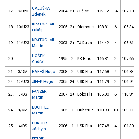
GALUŠKA
17.
9/U23
2004
2+
Sušice
112.32
54
107.18
Zdeněk
KRATOCHVÍL
18.
10/U23
2005
2+
Olomouc
108.81
6
105.34
Lukáš
KRATOCHVÍL
19.
11/U23
2003
2+
TJ Dukla
114.42
4
105.61
Martin
HOŠEK
20.
1995
2
KK Brno
116.81
2
107.66
Ondřej
21.
3/DM
BAREŠ Hugo
2008
2
USK Pha
117.68
4
106.83
22.
12/U23
JINEK Hugo
2005
2+
USK Pha
111.79
2
106.94
PANZER
23.
3/DS
2007
2+
Loko Plz
105.00
6
110.84
Martin
BUCHTEL
24.
1/VM
1982
1
Hubertus
118.93
10
109.11
Martin
BURGER
25.
4/DS
2006
1
USK Pha
107.48
4
101.30
Jáchym
PETŘÍK