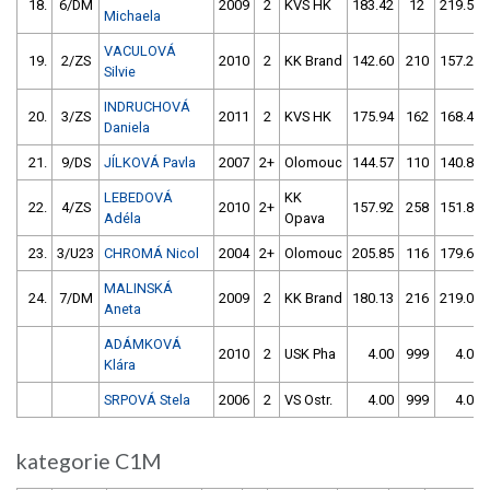
18.
6/DM
2009
2
KVS HK
183.42
12
219.56
Michaela
VACULOVÁ
19.
2/ZS
2010
2
KK Brand
142.60
210
157.26
Silvie
INDRUCHOVÁ
20.
3/ZS
2011
2
KVS HK
175.94
162
168.45
Daniela
21.
9/DS
JÍLKOVÁ Pavla
2007
2+
Olomouc
144.57
110
140.81
LEBEDOVÁ
KK
22.
4/ZS
2010
2+
157.92
258
151.81
Adéla
Opava
23.
3/U23
CHROMÁ Nicol
2004
2+
Olomouc
205.85
116
179.66
MALINSKÁ
24.
7/DM
2009
2
KK Brand
180.13
216
219.04
Aneta
ADÁMKOVÁ
2010
2
USK Pha
4.00
999
4.00
Klára
SRPOVÁ Stela
2006
2
VS Ostr.
4.00
999
4.00
kategorie C1M