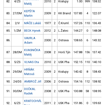
82.
4/ZS
2010
2
Kralupy
1.00
999
138.32
Matěj
KEPŠTA
83.
27/DM
2009
2
KK Brand
137.83
4
122.07
Martin
84.
2/V
MÁČE Lukáš
1977
2
Č.Kruml.
157.26
110
136.43
85.
1/ZM
BECK Hynek
2012
2
L.Žatec
144.27
0
148.08
VAVRLA
86.
2000
2
Ostrava
138.65
6
143.32
Adam
KVASNIČKA
87.
28/DM
2008
2
Horš.Týn
147.88
156
137.42
Matěj
88.
5/ZS
VLNAS Ota
2010
2
USK Pha
152.15
110
140.10
HRŇÁK
89.
29/DM
2009
2
Kralupy
140.42
8
138.43
Matouš
90.
24/DS
AMBROŽ Jiří
2006
2
Ostrava
154.16
112
138.92
DOČKAL
91.
30/DM
2008
2
USK Pha
130.88
58
138.95
Radek
KRATOCHVÍL
92.
6/ZS
2011
2
USK Pha
151.86
0
139.63