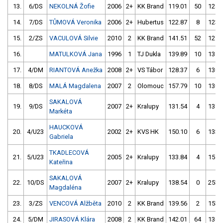
13.
6/DS
NEKOLNÁ Žofie
2006
2+
KK Brand
119.01
50
128.
14.
7/DS
TŮMOVÁ Veronika
2006
2+
Hubertus
122.87
8
123.
15.
2/ZS
VACULOVÁ Silvie
2010
2
KK Brand
141.51
52
127.
16.
MATULKOVÁ Jana
1996
1
TJ Dukla
139.89
10
131.
17.
4/DM
RIANTOVÁ Anežka
2008
2+
VS Tábor
128.37
6
130.
18.
8/DS
MALÁ Magdalena
2007
2
Olomouc
157.79
10
130.
SAKALOVÁ
19.
9/DS
2007
2+
Kralupy
131.54
4
137.
Markéta
HAUCKOVÁ
20.
4/U23
2002
2+
KVS HK
150.10
6
133.
Gabriela
TKADLECOVÁ
21.
5/U23
2005
2+
Kralupy
133.84
4
151.
Kateřina
SAKALOVÁ
22.
10/DS
2007
2+
Kralupy
138.54
0
253.
Magdaléna
23.
3/ZS
VENCOVÁ Alžběta
2010
2
KK Brand
139.56
2
153.
24.
5/DM
JIRASOVÁ Klára
2008
2
KK Brand
142.01
64
136.