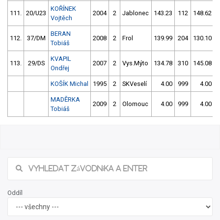
KOŘÍNEK
111.
20/U23
2004
2
Jablonec
143.23
112
148.62
Vojtěch
BERAN
112.
37/DM
2008
2
Frol
139.99
204
130.10
Tobiáš
KVAPIL
113.
29/DS
2007
2
Vys.Mýto
134.78
310
145.08
Ondřej
KOŠÍK Michal
1995
2
SKVeselí
4.00
999
4.00
MADĚRKA
2009
2
Olomouc
4.00
999
4.00
Tobiáš
Oddíl