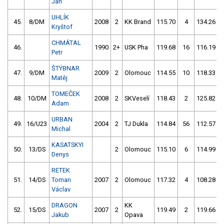
Jan
UHLÍK
45.
8/DM
2008
2
KK Brand
115.70
4
134.26
Kryštof
CHMÁTAL
46.
1990
2+
USK Pha
119.68
16
116.19
Petr
ŠTÝBNAR
47.
9/DM
2009
2
Olomouc
114.55
10
118.33
Matěj
TOMEČEK
48.
10/DM
2008
2
SKVeselí
118.43
2
125.82
Adam
URBAN
49.
16/U23
2004
2
TJ Dukla
114.84
56
112.57
Michal
KASATSKYI
50.
13/DS
2
Olomouc
115.10
6
114.99
Denys
RETEK
51.
14/DS
Toman
2007
2
Olomouc
117.32
4
108.28
Václav
DRAGON
KK
52.
15/DS
2007
2
119.49
2
119.66
Jakub
Opava