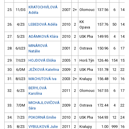
KRATOCHVÍLOVÁ
25.
11/DS
2007
2+
Olomouc
137.56
6
143.
Adéla
KK
26.
4/ZS
LEBEDOVÁ Adéla
2010
2
157.76
50
142.
Opava
27.
5/ZS
ADÁMKOVÁ Klára
2010
2
USK Pha
149.95
4
142.
MINÁROVÁ
28.
6/U23
2001
2
Ostrava
150.96
6
178.
Natálie
29.
7/U23
HOJDOVÁ Eliška
2005
1
Horš.Týn
126.46
154
152.
30.
6/DM
JEŽKOVÁ Kateřina
2009
2
USK Pha
151.78
12
223.
31.
8/U23
MACHUTOVÁ Iva
2003
2+
Kralupy
156.48
10
161.
BERYLOVÁ
32.
6/ZS
2011
2
Olomouc
167.55
6
171.
Karolína
MICHAJLOVIČOVÁ
33.
7/DM
2009
2
Ostrava
172.44
4
225.
Sára
34.
7/ZS
POKORNÁ Emílie
2010
2
USK Pha
164.93
12
248.
35.
8/ZS
VYBULKOVÁ Julie
2011
2
Kralupy
1.00
999
168.