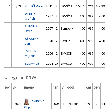
57.
5/ZS
KREJČÍ Matěj
2011
2
SKVSČB
163.78
262
164.39
WEBER
1987
2
SKVSČB
1.00
999
4.00
Oldřich
SVRČINA
2007
2
Šumperk
4.00
999
4.00
David
ŠŤASTNÝ
1970
2
Pardub.
4.00
999
4.00
Jan
PRÜHER
2006
2
SKVSČB
4.00
999
4.00
Vojtěch
ŠEDIVÝ Vít
2004
2+
SKVSČB
4.00
999
4.00
kategorie K1W
por.
vk
jméno
nar.
vt
oddíl
čas
pen
č
SAMKOVÁ
1.
1/U23
2005
1
Třebech.
113.99
2
114.
Olga