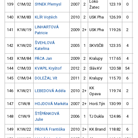
Loko
139
C1M/32
SYNEK Přemysl
2007
2
123.19
0
12
Žatec
140
K1M/83
KLÍR Vojtěch
2010
2
USK Pha
126.39
0
11
LINHARTOVÁ
141
K1W/19
2009
2+
USK Pha
119.26
2
12
Patricie
ŠVEHLOVÁ
142
K1W/20
2005
1
SKVSČB
123.35
4
11
Kateřina
143
K1M/84
PÁCA Jan
2009
2
Kralupy
117.65
4
11
144
C1M/33
KVAPIL Kryštof
2012
2
Sláv.KV
120.58
54
11
145
C1M/34
DOLEŽAL Vít
2011
2
Kralupy
115.70
6
11
KK
146
K1W/21
LEBEDOVÁ Adéla
2010
2+
119.74
2
12
Opava
147
C1W/8
HOJDOVÁ Markéta
2007
2+
Horš.Týn
130.99
0
12
ŠTĚPÁNKOVÁ
148
C1W/9
2006
1
TJ Dukla
124.86
4
11
Julie
149
K1W/22
PÁDIVÁ Františka
2010
2+
KK Brand
118.82
6
12