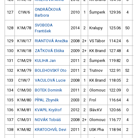
ONDRÁČKOVÁ
127
C1W/6
2010
1
Šumperk
129.36
4
11
Barbora
SVOBODA
128
K1M/78
2014
2
Kralupy
125.06
50
11
František
129
K1W/17
RIANTOVÁ Anežka
2008
2+
VS Tábor
114.24
6
11
130
K1W/18
ZAŤKOVÁ Eliška
2009
2+
KK Brand
127.48
4
11
131
C1M/29
KULIHA Jan
2011
2
Šumperk
119.82
0
11
132
K1M/79
BOLEHOVSKÝ Oto
2011
2
Trutnov
122.91
52
11
133
C1W/7
VACULOVÁ Lucie
2008
1
KK Brand
118.05
2
11
134
C1M/30
BOTEK Dominik
2011
2
Olomouc
122.09
0
11
135
K1M/80
PÍPAL Zbyněk
2003
2
Frol
116.64
4
12
136
K1M/81
KVAPIL Kryštof
2012
2
Sláv.KV
120.66
0
137
C1M/31
NOVÁK Tobiáš
2008
2+
Olomouc
116.77
4
138
K1M/82
KRATOCHVÍL Devi
2011
2
USK Pha
118.94
2
12