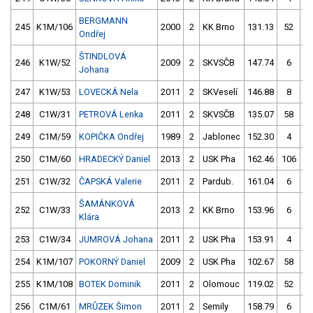
BERGMANN
245
K1M/106
2000
2
KK Brno
131.13
52
14
Ondřej
ŠTINDLOVÁ
246
K1W/52
2009
2
SKVSČB
147.74
6
14
Johana
247
K1W/53
LOVECKÁ Nela
2011
2
SKVeselí
146.88
8
15
248
C1W/31
PETROVÁ Lenka
2011
2
SKVSČB
135.07
58
15
249
C1M/59
KOPIČKA Ondřej
1989
2
Jablonec
152.30
4
11
250
C1M/60
HRADECKÝ Daniel
2013
2
USK Pha
162.46
106
15
251
C1W/32
ČAPSKÁ Valerie
2011
2
Pardub.
161.04
6
15
ŠAMÁNKOVÁ
252
C1W/33
2013
2
KK Brno
153.96
6
15
Klára
253
C1W/34
JUMROVÁ Johana
2011
2
USK Pha
153.91
4
15
254
K1M/107
POKORNÝ Daniel
2009
2
USK Pha
102.67
58
10
255
K1M/108
BOTEK Dominik
2011
2
Olomouc
119.02
52
11
256
C1M/61
MRŮZEK Šimon
2011
2
Semily
158.79
6