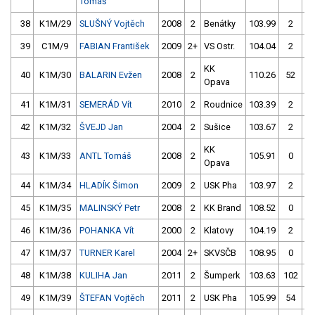
Tomáš
38
K1M/29
SLUŠNÝ Vojtěch
2008
2
Benátky
103.99
2
10
39
C1M/9
FABIAN František
2009
2+
VS Ostr.
104.04
2
10
KK
40
K1M/30
BALARIN Evžen
2008
2
110.26
52
10
Opava
41
K1M/31
SEMERÁD Vít
2010
2
Roudnice
103.39
2
10
42
K1M/32
ŠVEJD Jan
2004
2
Sušice
103.67
2
10
KK
43
K1M/33
ANTL Tomáš
2008
2
105.91
0
10
Opava
44
K1M/34
HLADÍK Šimon
2009
2
USK Pha
103.97
2
10
45
K1M/35
MALINSKÝ Petr
2008
2
KK Brand
108.52
0
10
46
K1M/36
POHANKA Vít
2000
2
Klatovy
104.19
2
10
47
K1M/37
TURNER Karel
2004
2+
SKVSČB
108.95
0
10
48
K1M/38
KULIHA Jan
2011
2
Šumperk
103.63
102
10
49
K1M/39
ŠTEFAN Vojtěch
2011
2
USK Pha
105.99
54
10