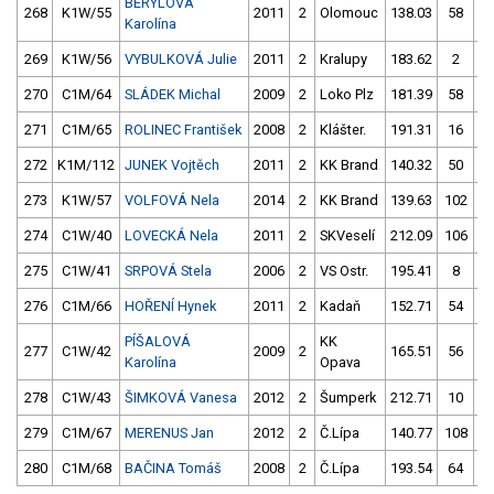
BERYLOVÁ
268
K1W/55
2011
2
Olomouc
138.03
58
13
Karolína
269
K1W/56
VYBULKOVÁ Julie
2011
2
Kralupy
183.62
2
270
C1M/64
SLÁDEK Michal
2009
2
Loko Plz
181.39
58
18
271
C1M/65
ROLINEC František
2008
2
Klášter.
191.31
16
17
272
K1M/112
JUNEK Vojtěch
2011
2
KK Brand
140.32
50
14
273
K1W/57
VOLFOVÁ Nela
2014
2
KK Brand
139.63
102
14
274
C1W/40
LOVECKÁ Nela
2011
2
SKVeselí
212.09
106
19
275
C1W/41
SRPOVÁ Stela
2006
2
VS Ostr.
195.41
8
21
276
C1M/66
HOŘENÍ Hynek
2011
2
Kadaň
152.71
54
PÍŠALOVÁ
KK
277
C1W/42
2009
2
165.51
56
Karolína
Opava
278
C1W/43
ŠIMKOVÁ Vanesa
2012
2
Šumperk
212.71
10
25
279
C1M/67
MERENUS Jan
2012
2
Č.Lípa
140.77
108
15
280
C1M/68
BAČINA Tomáš
2008
2
Č.Lípa
193.54
64
24