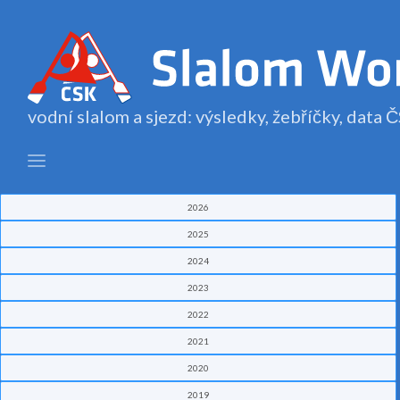
vodní slalom a sjezd: výsledky, žebříčky, data
2026
2025
2024
2023
2022
2021
2020
2019