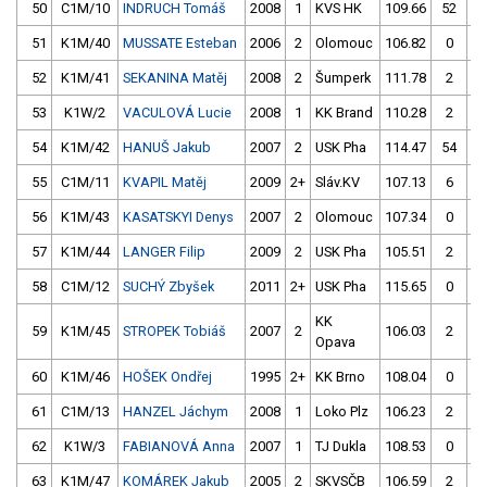
50
C1M/10
INDRUCH Tomáš
2008
1
KVS HK
109.66
52
10
51
K1M/40
MUSSATE Esteban
2006
2
Olomouc
106.82
0
10
52
K1M/41
SEKANINA Matěj
2008
2
Šumperk
111.78
2
10
53
K1W/2
VACULOVÁ Lucie
2008
1
KK Brand
110.28
2
10
54
K1M/42
HANUŠ Jakub
2007
2
USK Pha
114.47
54
10
55
C1M/11
KVAPIL Matěj
2009
2+
Sláv.KV
107.13
6
10
56
K1M/43
KASATSKYI Denys
2007
2
Olomouc
107.34
0
10
57
K1M/44
LANGER Filip
2009
2
USK Pha
105.51
2
11
58
C1M/12
SUCHÝ Zbyšek
2011
2+
USK Pha
115.65
0
10
KK
59
K1M/45
STROPEK Tobiáš
2007
2
106.03
2
10
Opava
60
K1M/46
HOŠEK Ondřej
1995
2+
KK Brno
108.04
0
10
61
C1M/13
HANZEL Jáchym
2008
1
Loko Plz
106.23
2
11
62
K1W/3
FABIANOVÁ Anna
2007
1
TJ Dukla
108.53
0
10
63
K1M/47
KOMÁREK Jakub
2005
2
SKVSČB
106.59
2
10