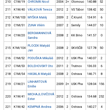
210
C1W/19
CHROMÁ Nicol
2004
2+
Olomouc
140.88
52
13
211
K1W/40
VÁLKOVÁ Tereza
2012
2
VS Tábor
138.42
50
13
212
K1M/103
MYŠKA Matěj
2009
2
Č.Kruml.
134.91
6
15
213
C1M/51
ZUNA Vilém
2007
2
Semily
144.07
10
13
BERGMANNOVÁ
214
C1W/20
2008
2
KK Brno
141.57
0
14
Sandra
PLOCEK Matyáš
215
K1M/104
2008
2
SKVSČB
127.78
50
13
Jan
216
C1M/52
PODUŠKA Mikuláš
2012
2
USK Pha
140.07
2
16
217
C1M/53
BOLEHOVSKÝ Oto
2011
2
Trutnov
136.33
6
12
218
C1M/54
HASALA Matyáš
2008
2
Ostrava
146.71
8
13
LINHARTOVÁ
219
C1W/21
2009
2+
USK Pha
128.04
156
14
Emílie
MICHAJLOVIČOVÁ
220
K1W/41
2012
2
Ostrava
134.68
252
13
Ester
221
K1W/42
KEMPNÁ Andrea
2006
2
Ostrava
140.27
4
15