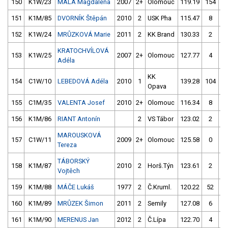
150
K1W/23
MALÁ Magdalena
2007
2+
Olomouc
119.19
154
12
151
K1M/85
DVORNÍK Štěpán
2010
2
USK Pha
115.47
8
11
152
K1W/24
MRŮZKOVÁ Marie
2011
2
KK Brand
130.33
2
12
KRATOCHVÍLOVÁ
153
K1W/25
2007
2+
Olomouc
127.77
4
12
Adéla
KK
154
C1W/10
LEBEDOVÁ Adéla
2010
1
139.28
104
12
Opava
155
C1M/35
VALENTA Josef
2010
2+
Olomouc
116.34
8
11
156
K1M/86
RIANT Antonín
2
VS Tábor
123.02
2
12
MAROUSKOVÁ
157
C1W/11
2009
2+
Olomouc
125.58
0
13
Tereza
TÁBORSKÝ
158
K1M/87
2010
2
Horš.Týn
123.61
2
12
Vojtěch
159
K1M/88
MÁČE Lukáš
1977
2
Č.Kruml.
120.22
52
12
160
K1M/89
MRŮZEK Šimon
2011
2
Semily
127.08
6
12
161
K1M/90
MERENUS Jan
2012
2
Č.Lípa
122.70
4
13