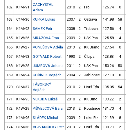
ZACHYSTAL
162
K1M/91
2010
2
Frol
126.74
0
13
Adam
163
C1M/36
KUPKA Lukáš
2007
2
Ostrava
141.98
58
12
164
K1M/92
SAMEK Petr
2008
2
Třebech.
127.56
4
12
165
K1W/26
MRÁZOVÁ Ema
2009
2
USK Pha
125.58
4
12
166
K1W/27
VONEŠOVÁ Adéla
2013
2
KK Brand
127.54
0
12
167
K1M/93
GOTVALD Robert
1990
2
Č.Lípa
123.83
4
11
168
K1W/28
JUMROVÁ Johana
2011
2
USK Pha
150.26
50
12
169
K1M/94
KOŘÍNEK Vojtěch
2004
2
Jablonec
127.10
8
12
TÁBORSKÝ
170
C1M/37
2010
2
Horš.Týn
135.05
54
12
Vojtěch
171
K1M/95
NEKUDA Lukáš
2010
2
KK Brno
133.22
2
12
172
K1W/29
PIŠVEJCOVÁ Bára
2013
2
Roudnice
131.70
4
12
173
K1M/96
SLÁDEK Michal
2009
2
Loko Plz
121.39
8
12
174
C1M/38
VEJVANČICKÝ Petr
2013
2
Horš.Týn
139.73
2
12