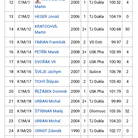
12
C1M/1
2003
1
TJ Dukla
100.52
4
9
Martin
13
C1M/2
HEGER Jonáš
2006
1
TJ Dukla
104.19
0
10
KRATOCHVÍL
14
K1M/12
2003
2+
TJ Dukla
100.68
50
10
Martin
15
K1M/13
FABIAN František
2009
2
VS Ostr.
99.97
2
9
16
K1M/14
PETŘÍK Marek
2008
2+
USK Pha
103.99
4
10
17
K1M/15
DVOŘÁK Vít
2009
2
USK Pha
100.90
4
9
18
K1M/16
ŠVEJD Jáchym
2007
1
Sušice
106.78
2
9
19
K1M/17
TICHÝ Štěpán
2000
2
TJ Dukla
105.40
4
10
20
C1M/3
ŘEŽÁBEK Dominik
2009
1
USK Pha
101.79
0
10
21
K1M/18
URBAN Michal
2004
2+
TJ Dukla
99.89
2
10
22
K1M/19
ŠTÝBNAR Matěj
2009
2
Olomouc
103.36
52
10
23
C1M/4
URBAN Michal
2004
1
TJ Dukla
104.20
2
10
24
K1M/20
ORNST Zdeněk
1990
2
TJ Dukla
102.77
0
10