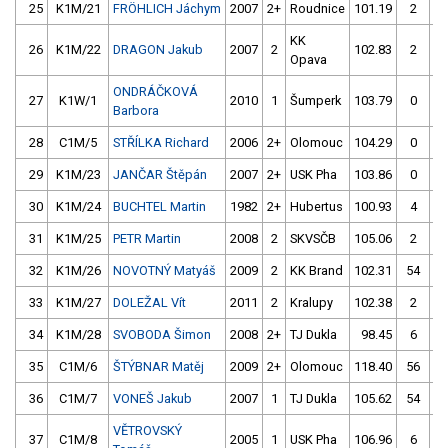
25
K1M/21
FRÖHLICH Jáchym
2007
2+
Roudnice
101.19
2
9
KK
26
K1M/22
DRAGON Jakub
2007
2
102.83
2
10
Opava
ONDRÁČKOVÁ
27
K1W/1
2010
1
Šumperk
103.79
0
10
Barbora
28
C1M/5
STŘÍLKA Richard
2006
2+
Olomouc
104.29
0
10
29
K1M/23
JANČAR Štěpán
2007
2+
USK Pha
103.86
0
10
30
K1M/24
BUCHTEL Martin
1982
2+
Hubertus
100.93
4
10
31
K1M/25
PETR Martin
2008
2
SKVSČB
105.06
2
10
32
K1M/26
NOVOTNÝ Matyáš
2009
2
KK Brand
102.31
54
10
33
K1M/27
DOLEŽAL Vít
2011
2
Kralupy
102.38
2
10
34
K1M/28
SVOBODA Šimon
2008
2+
TJ Dukla
98.45
6
9
35
C1M/6
ŠTÝBNAR Matěj
2009
2+
Olomouc
118.40
56
10
36
C1M/7
VONEŠ Jakub
2007
1
TJ Dukla
105.62
54
10
VĚTROVSKÝ
37
C1M/8
2005
1
USK Pha
106.96
6
10