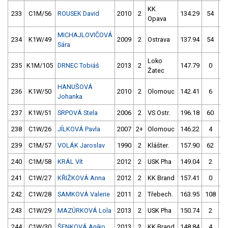
KK
233
C1M/56
ROUSEK David
2010
2
134.29
54
13
Opava
MICHAJLOVIČOVÁ
234
K1W/49
2009
2
Ostrava
137.94
54
14
Sára
Loko
235
K1M/105
DRNEC Tobiáš
2013
2
147.79
0
14
Žatec
HANUŠOVÁ
236
K1W/50
2010
2
Olomouc
142.41
6
14
Johanka
237
K1W/51
SRPOVÁ Stela
2006
2
VS Ostr.
196.18
60
14
238
C1W/26
JÍLKOVÁ Pavla
2007
2+
Olomouc
146.22
4
15
239
C1M/57
VOLÁK Jaroslav
1990
2
Klášter.
157.90
62
14
240
C1M/58
KRÁL Vít
2012
2
USK Pha
149.04
2
13
241
C1W/27
KŘIŽKOVÁ Anna
2012
2
KK Brand
157.41
0
14
242
C1W/28
SAMKOVÁ Valerie
2011
2
Třebech.
163.95
108
14
243
C1W/29
MAZÚRKOVÁ Lola
2013
2
USK Pha
150.74
2
15
244
C1W/30
ŠENKOVÁ Aniko
2013
2
KK Brand
148.84
4
15