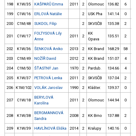
198
K1W/35
KAŠPARŮ Emma
2011
2
Olomouc
136.82
6
13
199
C1W/16
ERLOVÁ Natálie
2
USK Pha
141.14
0
13
200
C1M/48
SUKDOL Filip
2
SKVSČB
135.38
2
13
FOLTYSOVÁ Lily
KK
201
C1W/17
2011
2
135.51
2
17
Anne
Opava
202
K1W/36
ŠENKOVÁ Aniko
2013
2
KK Brand
168.29
58
13
203
C1M/49
NOŽÍŘ David
2012
2
KK Brand
151.07
4
13
204
C1M/50
ŠŤASTNÝ Jan
1970
2
Pardub.
134.66
4
14
205
K1W/37
PETROVÁ Lenka
2011
2
SKVSČB
137.04
2
13
206
K1M/102
VOLÁK Jaroslav
1990
2
Klášter.
139.37
0
13
BERYLOVÁ
207
C1W/18
2011
2
Olomouc
144.94
0
13
Karolína
BERGMANNOVÁ
208
K1W/38
2008
2
KK Brno
137.88
2
13
Sandra
209
K1W/39
HAVLÍNOVÁ Eliška
2014
2
Kralupy
140.16
0
14