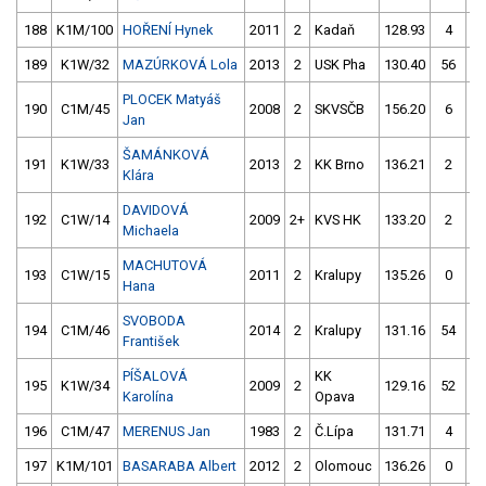
188
K1M/100
HOŘENÍ Hynek
2011
2
Kadaň
128.93
4
12
189
K1W/32
MAZÚRKOVÁ Lola
2013
2
USK Pha
130.40
56
12
PLOCEK Matyáš
190
C1M/45
2008
2
SKVSČB
156.20
6
13
Jan
ŠAMÁNKOVÁ
191
K1W/33
2013
2
KK Brno
136.21
2
13
Klára
DAVIDOVÁ
192
C1W/14
2009
2+
KVS HK
133.20
2
13
Michaela
MACHUTOVÁ
193
C1W/15
2011
2
Kralupy
135.26
0
Hana
SVOBODA
194
C1M/46
2014
2
Kralupy
131.16
54
13
František
PÍŠALOVÁ
KK
195
K1W/34
2009
2
129.16
52
12
Karolína
Opava
196
C1M/47
MERENUS Jan
1983
2
Č.Lípa
131.71
4
13
197
K1M/101
BASARABA Albert
2012
2
Olomouc
136.26
0
12