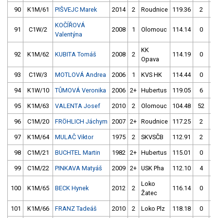
90
K1M/61
PIŠVEJC Marek
2014
2
Roudnice
119.36
2
11
KOČÍŘOVÁ
91
C1W/2
2008
1
Olomouc
114.14
0
11
Valentýna
KK
92
K1M/62
KUBITA Tomáš
2008
2
114.19
0
12
Opava
93
C1W/3
MOTLOVÁ Andrea
2006
1
KVS HK
114.44
0
11
94
K1W/10
TŮMOVÁ Veronika
2006
2+
Hubertus
119.05
6
11
95
K1M/63
VALENTA Josef
2010
2
Olomouc
104.48
52
11
96
C1M/20
FRÖHLICH Jáchym
2007
2+
Roudnice
117.25
2
11
97
K1M/64
MULAČ Viktor
1975
2
SKVSČB
112.91
2
11
98
C1M/21
BUCHTEL Martin
1982
2+
Hubertus
115.01
0
99
C1M/22
PINKAVA Matyáš
2009
2+
USK Pha
112.10
4
11
Loko
100
K1M/65
BECK Hynek
2012
2
116.14
0
11
Žatec
101
K1M/66
FRANZ Tadeáš
2010
2
Loko Plz
118.18
0
11