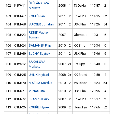
ŠTĚPÁNKOVÁ
102
K1W/11
2008
1
TJ Dukla
117.87
2
11
Markéta
103
K1M/67
KOMIŠ Jan
2011
2
Loko Plz
114.15
52
11
104
K1M/68
BURGER Jonatan
2011
2
USK Pha
117.26
54
11
RETEK Václav
105
C1M/23
2007
1
Olomouc
110.31
6
10
Toman
106
C1M/24
ŠAMÁNEK Filip
2010
2
KK Brno
116.34
0
12
107
K1M/69
SUCHÝ Zbyšek
2011
2
USK Pha
115.96
6
11
SAKALOVÁ
108
K1W/12
2007
2+
Kralupy
116.48
0
11
Markéta
109
C1M/25
UHLÍK Kryštof
2008
2+
KK Brand
112.58
4
11
110
K1M/70
MAŤHA Marduk
2010
2
VS Tábor
118.23
54
11
111
K1M/71
VLNAS Ota
2010
2
USK Pha
129.95
4
11
112
K1M/72
FRANZ Jakub
2007
2
Loko Plz
115.17
2
10
113
C1M/26
KOUŘIL Hynek
2009
2
Horš.Týn
117.66
52
11