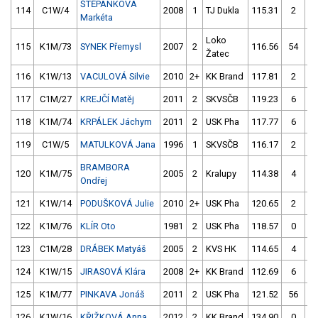
ŠTĚPÁNKOVÁ
114
C1W/4
2008
1
TJ Dukla
115.31
2
12
Markéta
Loko
115
K1M/73
SYNEK Přemysl
2007
2
116.56
54
11
Žatec
116
K1W/13
VACULOVÁ Silvie
2010
2+
KK Brand
117.81
2
11
117
C1M/27
KREJČÍ Matěj
2011
2
SKVSČB
119.23
6
11
118
K1M/74
KRPÁLEK Jáchym
2011
2
USK Pha
117.77
6
11
119
C1W/5
MATULKOVÁ Jana
1996
1
SKVSČB
116.17
2
12
BRAMBORA
120
K1M/75
2005
2
Kralupy
114.38
4
11
Ondřej
121
K1W/14
PODUŠKOVÁ Julie
2010
2+
USK Pha
120.65
2
11
122
K1M/76
KLÍR Oto
1981
2
USK Pha
118.57
0
11
123
C1M/28
DRÁBEK Matyáš
2005
2
KVS HK
114.65
4
11
124
K1W/15
JIRASOVÁ Klára
2008
2+
KK Brand
112.69
6
11
125
K1M/77
PINKAVA Jonáš
2011
2
USK Pha
121.52
56
11
126
K1W/16
KŘIŽKOVÁ Anna
2012
2
KK Brand
134.90
0
11