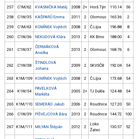
257
C1M/62
KVASNIČKA Matěj
2008
2+
Horš.Týn
110.14
56
11
258
C1W/35
KAŠPARŮ Emma
2011
2
Olomouc
165.36
2
17
259
C1M/63
KOMÍNEK Vojtěch
2008
2
Č.Lípa
196.88
8
15
260
C1W/36
NEKUDOVÁ Klára
2013
2
KK Brno
188.00
4
16
ČERMÁKOVÁ
261
C1W/37
2013
2
Olomouc
168.76
6
17
Anežka
ŠTINDLOVÁ
262
C1W/38
2009
2
SKVSČB
192.04
54
16
Johana
263
K1M/109
KOMÍNEK Vojtěch
2008
2
Č.Lípa
173.68
54
12
PAVELKOVÁ
264
K1W/54
2005
2+
TJ Dukla
124.48
54
12
Markéta
265
K1M/110
SEMERÁD Jakub
2006
2
Roudnice
127.20
50
12
266
C1W/39
PIŠVEJCOVÁ Bára
2013
2
Roudnice
144.72
100
16
Loko
267
K1M/111
MILYAN Štěpán
2012
2
130.57
52
11
Žatec