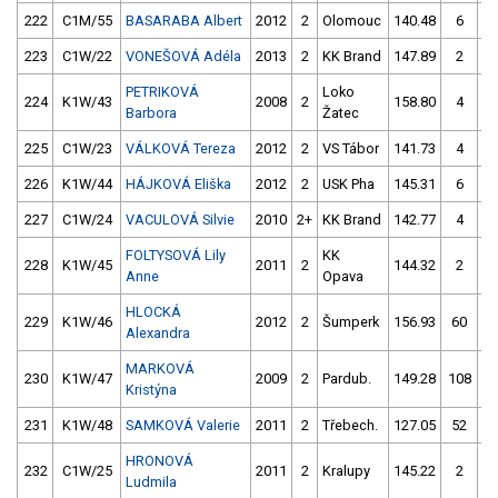
222
C1M/55
BASARABA Albert
2012
2
Olomouc
140.48
6
14
223
C1W/22
VONEŠOVÁ Adéla
2013
2
KK Brand
147.89
2
14
PETRIKOVÁ
Loko
224
K1W/43
2008
2
158.80
4
13
Barbora
Žatec
225
C1W/23
VÁLKOVÁ Tereza
2012
2
VS Tábor
141.73
4
16
226
K1W/44
HÁJKOVÁ Eliška
2012
2
USK Pha
145.31
6
14
227
C1W/24
VACULOVÁ Silvie
2010
2+
KK Brand
142.77
4
13
FOLTYSOVÁ Lily
KK
228
K1W/45
2011
2
144.32
2
Anne
Opava
HLOCKÁ
229
K1W/46
2012
2
Šumperk
156.93
60
14
Alexandra
MARKOVÁ
230
K1W/47
2009
2
Pardub.
149.28
108
14
Kristýna
231
K1W/48
SAMKOVÁ Valerie
2011
2
Třebech.
127.05
52
14
HRONOVÁ
232
C1W/25
2011
2
Kralupy
145.22
2
Ludmila