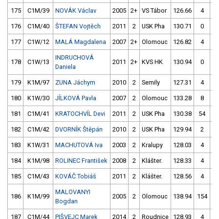
175
C1M/39
NOVÁK Václav
2005
2+
VS Tábor
126.66
4
12
176
C1M/40
ŠTEFAN Vojtěch
2011
2
USK Pha
130.71
0
12
177
C1W/12
MALÁ Magdalena
2007
2+
Olomouc
126.82
4
13
INDRUCHOVÁ
178
C1W/13
2011
2+
KVS HK
130.94
0
13
Daniela
179
K1M/97
ZUNA Jáchym
2010
2
Semily
127.31
4
15
180
K1W/30
JÍLKOVÁ Pavla
2007
2
Olomouc
133.28
8
13
181
C1M/41
KRATOCHVÍL Devi
2011
2
USK Pha
130.38
54
12
182
C1M/42
DVORNÍK Štěpán
2010
2
USK Pha
129.94
2
13
183
K1W/31
MACHUTOVÁ Iva
2003
2
Kralupy
128.03
4
12
184
K1M/98
ROLINEC František
2008
2
Klášter.
128.33
4
12
185
C1M/43
KOVÁČ Tobiáš
2011
2
Klášter.
128.56
4
14
MALOVANYI
186
K1M/99
2005
2
Olomouc
138.94
154
12
Bogdan
187
C1M/44
PIŠVEJC Marek
2014
2
Roudnice
128.93
4
14