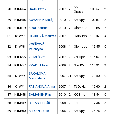
KK
78
K1M/54
BAAR Patrik
2007
2
109.52
2
11
Opava
79
K1M/55
KOVÁRNÍK Matěj
2010
2
Kralupy
109.83
2
11
80
C1M/19
KRÁL Samuel
2010
2
Olomouc
110.65
2
11
81
K1W/7
HOJDOVÁ Markéta
2007
1
Horš.Týn
110.32
4
11
KOČÍŘOVÁ
82
K1W/8
2008
1
Olomouc
112.55
0
10
Valentýna
83
K1M/56
KLIMEŠ Vít
2007
2
Kralupy
114.84
4
11
84
K1M/57
KVAPIL Matěj
2009
2
Sláv.KV
110.91
2
SAKALOVÁ
85
K1W/9
2007
2+
Kralupy
122.50
0
11
Magdaléna
86
C1W/1
FABIANOVÁ Anna
2007
1
TJ Dukla
119.60
2
11
87
K1M/58
ŠAMÁNEK Filip
2010
2
KK Brno
113.54
0
11
88
K1M/59
BERAN Tobiáš
2008
2
Frol
117.35
2
10
89
K1M/60
MILYAN Daniel
2006
2
Kralupy
124.76
2
11