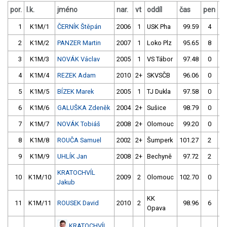
por.
l.k.
jméno
nar.
vt
oddíl
čas
pen
č
1
K1M/1
ČERNÍK Štěpán
2006
1
USK Pha
99.59
4
9
2
K1M/2
PANZER Martin
2007
1
Loko Plz
95.65
8
9
3
K1M/3
NOVÁK Václav
2005
1
VS Tábor
97.48
0
9
4
K1M/4
REZEK Adam
2010
2+
SKVSČB
96.06
0
9
5
K1M/5
BÍZEK Marek
2005
1
TJ Dukla
97.58
0
9
6
K1M/6
GALUŠKA Zdeněk
2004
2+
Sušice
98.79
0
11
7
K1M/7
NOVÁK Tobiáš
2008
2+
Olomouc
99.20
0
10
8
K1M/8
ROUČA Samuel
2002
2+
Šumperk
101.27
2
9
9
K1M/9
UHLÍK Jan
2008
2+
Bechyně
97.72
2
10
KRATOCHVÍL
10
K1M/10
2009
2
Olomouc
102.70
0
9
Jakub
KK
11
K1M/11
ROUSEK David
2010
2
98.96
6
10
Opava
KRATOCHVÍL