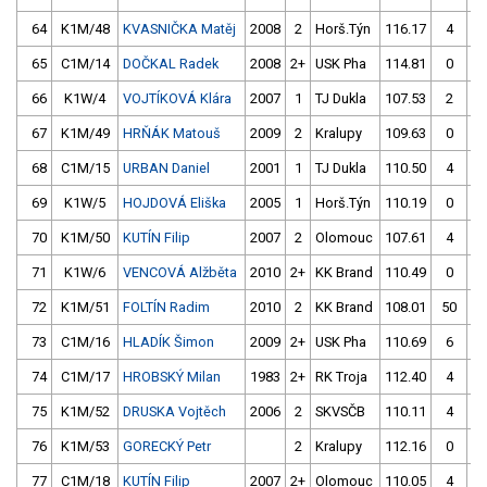
64
K1M/48
KVASNIČKA Matěj
2008
2
Horš.Týn
116.17
4
10
65
C1M/14
DOČKAL Radek
2008
2+
USK Pha
114.81
0
10
66
K1W/4
VOJTÍKOVÁ Klára
2007
1
TJ Dukla
107.53
2
11
67
K1M/49
HRŇÁK Matouš
2009
2
Kralupy
109.63
0
12
68
C1M/15
URBAN Daniel
2001
1
TJ Dukla
110.50
4
10
69
K1W/5
HOJDOVÁ Eliška
2005
1
Horš.Týn
110.19
0
11
70
K1M/50
KUTÍN Filip
2007
2
Olomouc
107.61
4
11
71
K1W/6
VENCOVÁ Alžběta
2010
2+
KK Brand
110.49
0
11
72
K1M/51
FOLTÍN Radim
2010
2
KK Brand
108.01
50
10
73
C1M/16
HLADÍK Šimon
2009
2+
USK Pha
110.69
6
10
74
C1M/17
HROBSKÝ Milan
1983
2+
RK Troja
112.40
4
11
75
K1M/52
DRUSKA Vojtěch
2006
2
SKVSČB
110.11
4
10
76
K1M/53
GORECKÝ Petr
2
Kralupy
112.16
0
10
77
C1M/18
KUTÍN Filip
2007
2+
Olomouc
110.05
4
10