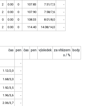
2
0.00
0
107.83
7.51/7,5
-
2
0.00
0
107.90
7.58/7,6
-
0
0.00
0
108.33
8.01/8,0
-
2
0.00
0
114.40
14.08/14,0
-
čas
pen
čas
pen
výsledek
za vítězem
body
s / %
-
1.12/2,0
-
1.68/3,0
-
1.92/3,5
-
1.96/3,6
-
2.06/3,7
-