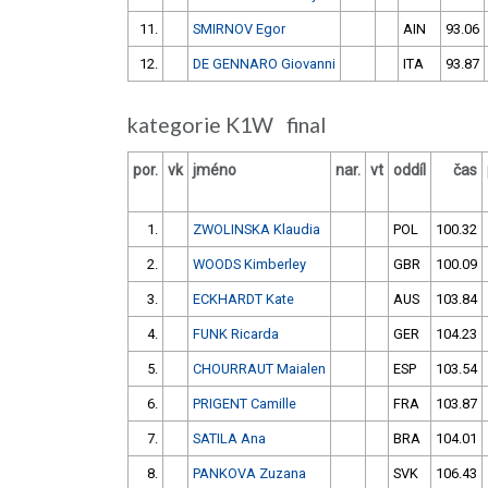
11.
SMIRNOV Egor
AIN
93.06
12.
DE GENNARO Giovanni
ITA
93.87
kategorie K1W final
por.
vk
jméno
nar.
vt
oddíl
čas
1.
ZWOLINSKA Klaudia
POL
100.32
2.
WOODS Kimberley
GBR
100.09
3.
ECKHARDT Kate
AUS
103.84
4.
FUNK Ricarda
GER
104.23
5.
CHOURRAUT Maialen
ESP
103.54
6.
PRIGENT Camille
FRA
103.87
7.
SATILA Ana
BRA
104.01
8.
PANKOVA Zuzana
SVK
106.43