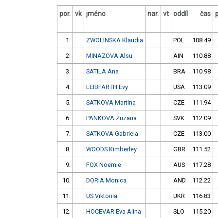
por.
vk
jméno
nar.
vt
oddíl
čas
1.
ZWOLINSKA Klaudia
POL
108.49
2.
MINAZOVA Alsu
AIN
110.88
3.
SATILA Ana
BRA
110.98
4.
LEIBFARTH Evy
USA
113.09
5.
SATKOVA Martina
CZE
111.94
6.
PANKOVA Zuzana
SVK
112.09
7.
SATKOVA Gabriela
CZE
113.00
8.
WOODS Kimberley
GBR
111.52
9.
FOX Noemie
AUS
117.28
10.
DORIA Monica
AND
112.22
11.
US Viktoriia
UKR
116.83
12.
HOCEVAR Eva Alina
SLO
115.20