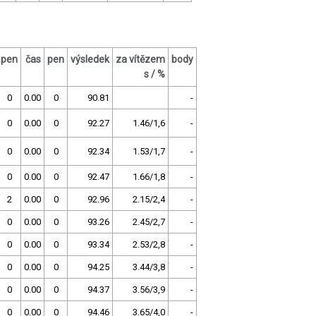
pen
čas
pen
výsledek
za vítězem
body
s / %
0
0.00
0
90.81
-
0
0.00
0
92.27
1.46/1,6
-
0
0.00
0
92.34
1.53/1,7
-
0
0.00
0
92.47
1.66/1,8
-
2
0.00
0
92.96
2.15/2,4
-
0
0.00
0
93.26
2.45/2,7
-
0
0.00
0
93.34
2.53/2,8
-
0
0.00
0
94.25
3.44/3,8
-
0
0.00
0
94.37
3.56/3,9
-
0
0.00
0
94.46
3.65/4,0
-