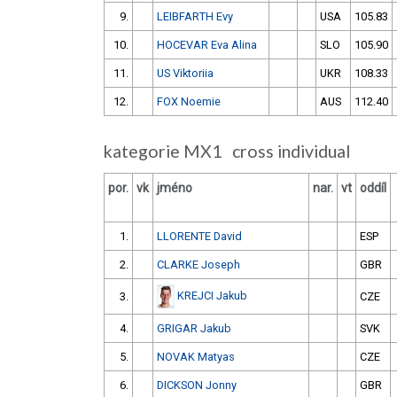
9.
LEIBFARTH Evy
USA
105.83
10.
HOCEVAR Eva Alina
SLO
105.90
11.
US Viktoriia
UKR
108.33
12.
FOX Noemie
AUS
112.40
kategorie MX1 cross individual
por.
vk
jméno
nar.
vt
oddíl
1.
LLORENTE David
ESP
2.
CLARKE Joseph
GBR
KREJCI Jakub
3.
CZE
4.
GRIGAR Jakub
SVK
5.
NOVAK Matyas
CZE
6.
DICKSON Jonny
GBR