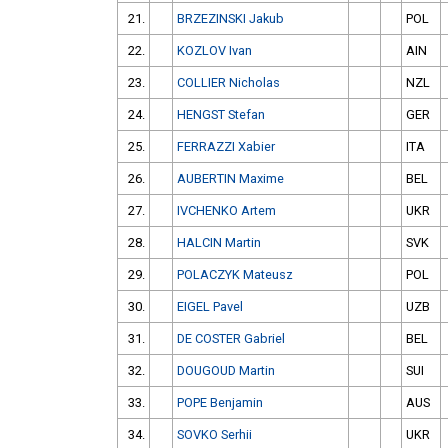
21.
BRZEZINSKI Jakub
POL
22.
KOZLOV Ivan
AIN
23.
COLLIER Nicholas
NZL
24.
HENGST Stefan
GER
25.
FERRAZZI Xabier
ITA
26.
AUBERTIN Maxime
BEL
27.
IVCHENKO Artem
UKR
28.
HALCIN Martin
SVK
29.
POLACZYK Mateusz
POL
30.
EIGEL Pavel
UZB
31.
DE COSTER Gabriel
BEL
32.
DOUGOUD Martin
SUI
33.
POPE Benjamin
AUS
34.
SOVKO Serhii
UKR