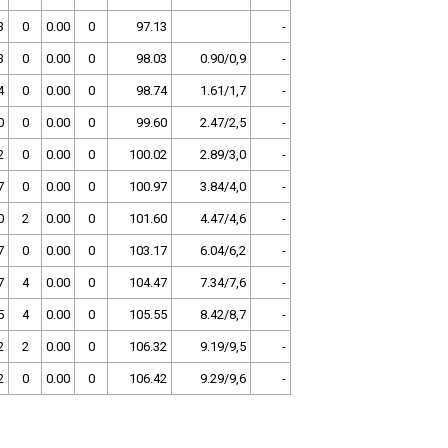
3
0
0.00
0
97.13
-
3
0
0.00
0
98.03
0.90/0,9
-
4
0
0.00
0
98.74
1.61/1,7
-
0
0
0.00
0
99.60
2.47/2,5
-
2
0
0.00
0
100.02
2.89/3,0
-
7
0
0.00
0
100.97
3.84/4,0
-
0
2
0.00
0
101.60
4.47/4,6
-
7
0
0.00
0
103.17
6.04/6,2
-
7
4
0.00
0
104.47
7.34/7,6
-
5
4
0.00
0
105.55
8.42/8,7
-
2
2
0.00
0
106.32
9.19/9,5
-
2
0
0.00
0
106.42
9.29/9,6
-