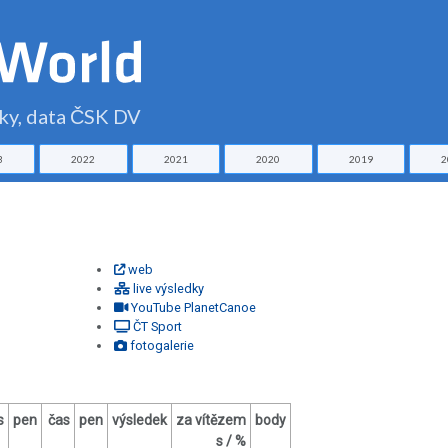
čky, data ČSK DV
3
2022
2021
2020
2019
2
web
live výsledky
YouTube PlanetCanoe
ČT Sport
fotogalerie
s
pen
čas
pen
výsledek
za vítězem
body
s / %