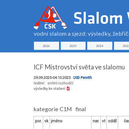
vodní slalom a sjezd: výsledky, žebří
2026
2025
2024
202
ICF Mistrovství světa ve slalomu
29.09.2025-04.10.2025
USD Penrith
ředitel: vrchní rozhodčí:
výsledky ke stažení:
kategorie C1M final
por.
vk
jméno
nar.
vt
oddíl
ča