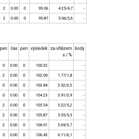
2
0.00
0
95.06
4.25/4,7
-
2
0.00
0
95.87
5.06/5,6
-
pen
čas
pen
výsledek
za vítězem
body
s / %
0
0.00
0
100.32
-
2
0.00
0
102.09
1.77/1,8
-
0
0.00
0
103.84
3.52/3,5
-
0
0.00
0
104.23
3.91/3,9
-
2
0.00
0
105.54
5.22/5,2
-
2
0.00
0
105.87
5.55/5,5
-
2
0.00
0
106.01
5.69/5,7
-
0
0.00
0
106.43
6.11/6,1
-