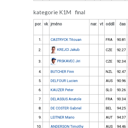
kategorie K1M final
por.
vk
jméno
nar.
vt
oddíl
čas
1.
CASTRYCK Titouan
FRA
90.81
KREJCI Jakub
2.
CZE
92.27
PRSKAVEC Jiri
3.
CZE
92.34
4.
BUTCHER Finn
NZL
92.47
5.
DELFOUR Lucien
AUS
90.96
6.
KAUZER Peter
SLO
93.26
7.
DELASSUS Anatole
FRA
93.34
8.
DE COSTER Gabriel
BEL
94.25
9.
LEITNER Mario
AUT
94.37
10.
ANDERSON Timothy
AUS
94.46