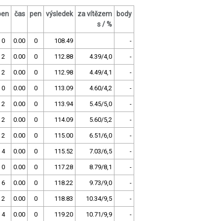
pen
čas
pen
výsledek
za vítězem
body
s / %
0
0.00
0
108.49
-
2
0.00
0
112.88
4.39/4,0
-
2
0.00
0
112.98
4.49/4,1
-
0
0.00
0
113.09
4.60/4,2
-
2
0.00
0
113.94
5.45/5,0
-
2
0.00
0
114.09
5.60/5,2
-
2
0.00
0
115.00
6.51/6,0
-
4
0.00
0
115.52
7.03/6,5
-
0
0.00
0
117.28
8.79/8,1
-
6
0.00
0
118.22
9.73/9,0
-
2
0.00
0
118.83
10.34/9,5
-
4
0.00
0
119.20
10.71/9,9
-