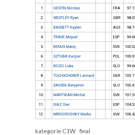
1.
GESTIN Nicolas
FRA
97.1
2.
WESTLEY Ryan
GBR
98.0
3.
BASSETT Kaylen
AUS
98.7
4.
TRAVE Miquel
ESP
99.6
5.
BENUS Matej
SVK
100.0
6.
SZTUBA Kacper
POL
100.9
7.
BOZIC Luka
SLO
99.6
8.
TUCHSCHERER Lennard
GER
103.1
9.
SAVSEK Benjamin
SLO
100.4
10.
MARTIKAN Michal
SVK
101.5
11.
DIAZ Oier
ESP
104.3
12.
MIRGORODSKY Marko
SVK
106.4
kategorie C1W final