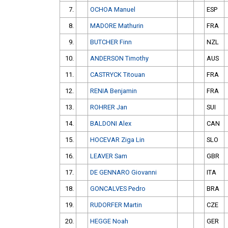
7.
OCHOA Manuel
ESP
8.
MADORE Mathurin
FRA
9.
BUTCHER Finn
NZL
10.
ANDERSON Timothy
AUS
11.
CASTRYCK Titouan
FRA
12.
RENIA Benjamin
FRA
13.
ROHRER Jan
SUI
14.
BALDONI Alex
CAN
15.
HOCEVAR Ziga Lin
SLO
16.
LEAVER Sam
GBR
17.
DE GENNARO Giovanni
ITA
18.
GONCALVES Pedro
BRA
19.
RUDORFER Martin
CZE
20.
HEGGE Noah
GER