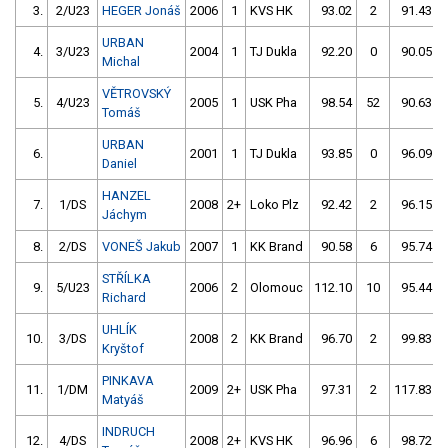
3.
2/U23
HEGER Jonáš
2006
1
KVS HK
93.02
2
91.43
URBAN
4.
3/U23
2004
1
TJ Dukla
92.20
0
90.05
Michal
VĚTROVSKÝ
5.
4/U23
2005
1
USK Pha
98.54
52
90.63
Tomáš
URBAN
6.
2001
1
TJ Dukla
93.85
0
96.09
Daniel
HANZEL
7.
1/DS
2008
2+
Loko Plz
92.42
2
96.15
Jáchym
8.
2/DS
VONEŠ Jakub
2007
1
KK Brand
90.58
6
95.74
STŘÍLKA
9.
5/U23
2006
2
Olomouc
112.10
10
95.44
Richard
UHLÍK
10.
3/DS
2008
2
KK Brand
96.70
2
99.83
Kryštof
PINKAVA
11.
1/DM
2009
2+
USK Pha
97.31
2
117.83
Matyáš
INDRUCH
12.
4/DS
2008
2+
KVS HK
96.96
6
98.72