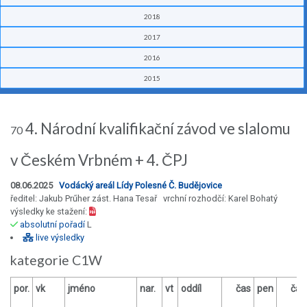
2018
2017
2016
2015
4. Národní kvalifikační závod ve slalomu
70
v Českém Vrbném + 4. ČPJ
08.06.2025
Vodácký areál Lídy Polesné Č. Budějovice
ředitel: Jakub Prűher zást. Hana Tesař vrchní rozhodčí: Karel Bohatý
výsledky ke stažení:
absolutní pořadí
L
live výsledky
kategorie C1W
por.
vk
jméno
nar.
vt
oddíl
čas
pen
čas