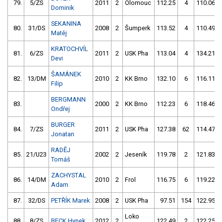
79.
5/ZS
2011
2
Olomouc
112.25
4
110.06
Dominik
SEKANINA
80.
31/DS
2008
2
Šumperk
113.52
4
110.49
Matěj
KRATOCHVÍL
81.
6/ZS
2011
2
USK Pha
113.04
4
134.21
Devi
ŠAMÁNEK
82.
13/DM
2010
2
KK Brno
132.10
6
116.11
Filip
BERGMANN
83.
2000
2
KK Brno
112.23
6
118.46
Ondřej
BURGER
84.
7/ZS
2011
2
USK Pha
127.38
62
114.47
Jonatan
RADĚJ
85.
21/U23
2002
2
Jeseník
119.78
2
121.83
Tomáš
ZACHYSTAL
86.
14/DM
2010
2
Frol
116.75
6
119.22
Adam
87.
32/DS
PETŘÍK Marek
2008
2
USK Pha
97.51
154
122.95
Loko
88.
8/ZS
BECK Hynek
2012
2
122.49
2
122.25