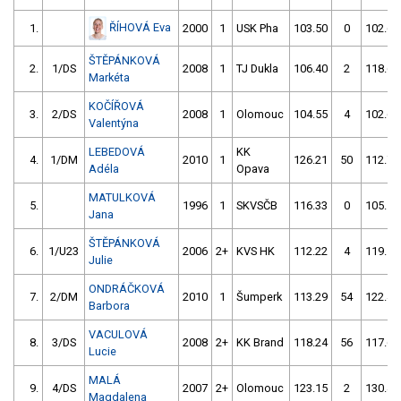
ŘÍHOVÁ Eva
1.
2000
1
USK Pha
103.50
0
102.69
ŠTĚPÁNKOVÁ
2.
1/DS
2008
1
TJ Dukla
106.40
2
118.69
Markéta
KOČÍŘOVÁ
3.
2/DS
2008
1
Olomouc
104.55
4
102.68
Valentýna
LEBEDOVÁ
KK
4.
1/DM
2010
1
126.21
50
112.71
Adéla
Opava
MATULKOVÁ
5.
1996
1
SKVSČB
116.33
0
105.12
Jana
ŠTĚPÁNKOVÁ
6.
1/U23
2006
2+
KVS HK
112.22
4
119.12
Julie
ONDRÁČKOVÁ
7.
2/DM
2010
1
Šumperk
113.29
54
122.44
Barbora
VACULOVÁ
8.
3/DS
2008
2+
KK Brand
118.24
56
117.63
Lucie
MALÁ
9.
4/DS
2007
2+
Olomouc
123.15
2
130.45
Magdalena