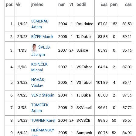
por.
vk
jméno
nar.
vt
oddíl
čas
pen
čas
SEMERÁD
1.
1/U23
2004
1
Roudnice
87.03
152
83.53
Adam
2.
2/U23
BÍZEK Marek
2005
1
TJ Dukla
83.88
0
89.11
ŠVEJD
3.
1/DS
2007
2+
Sušice
85.93
0
85.15
Jáchym
KOPEČEK
4.
2/DS
2007
1
VS Tábor
84.24
2
87.00
Michal
NOVÁK
5.
3/U23
2005
1
VS Tábor
101.89
4
86.41
Václav
6.
4/U23
VENC Štěpán
2004
1
TJ Dukla
85.08
2
87.35
TOMEČEK
7.
3/DS
2008
2
SKVeselí
96.61
0
87.72
Adam
8.
5/U23
TURNER Karel
2004
2+
SKVSČB
89.85
50
86.57
HEŘMANSKÝ
9.
6/U23
2005
1
Šumperk
80.76
52
84.90
Jan