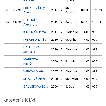
Karolína
Opava
FOLTYSOVÁ Lily
KK
51.
10/ZS
2011
2
181.33
102
268.
Anne
Opava
HLOCKÁ
52.
11/ZS
2012
2
Šumperk
160.13
156
175.
Alexandra
KAŠPARŮ Emma
2011
2
Olomouc
4.00
999
4.
POKORNÁ Emílie
2010
2
USK Pha
4.00
999
4.
HANUŠOVÁ
2010
2
Olomouc
4.00
999
4.
Johanka
MARKOVÁ
2009
2
Pardub.
4.00
999
4.
Kristýna
VRBOVÁ Marie
2007
2
Olomouc
4.00
999
4.
JIRASOVÁ Klára
2008
2
KK Brand
4.00
999
4.
GALUŠKOVÁ Bára
2006
1
Sušice
4.00
999
4.
kategorie K1M