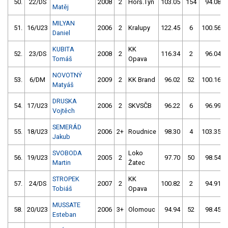
50.
22/DS
2008
2
Horš.Týn
103.05
154
94.08
Matěj
MILYAN
51.
16/U23
2006
2
Kralupy
122.45
6
100.56
Daniel
KUBITA
KK
52.
23/DS
2008
2
116.34
2
96.04
Tomáš
Opava
NOVOTNÝ
53.
6/DM
2009
2
KK Brand
96.02
52
100.16
Matyáš
DRUSKA
54.
17/U23
2006
2
SKVSČB
96.22
6
96.99
Vojtěch
SEMERÁD
55.
18/U23
2006
2+
Roudnice
98.30
4
103.35
Jakub
SVOBODA
Loko
56.
19/U23
2005
2
97.70
50
98.54
Martin
Žatec
STROPEK
KK
57.
24/DS
2007
2
100.82
2
94.91
Tobiáš
Opava
MUSSATE
58.
20/U23
2006
3+
Olomouc
94.94
52
98.45
Esteban