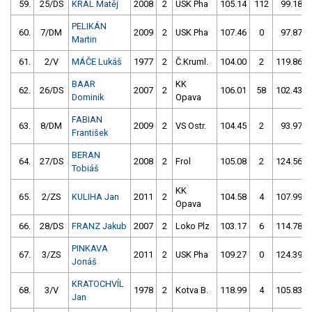
59.
25/DS
KRÁL Matěj
2008
2
USK Pha
105.14
112
99.18
PELIKÁN
60.
7/DM
2009
2
USK Pha
107.46
0
97.87
Martin
61.
2/V
MÁČE Lukáš
1977
2
Č.Kruml.
104.00
2
119.86
BAAR
KK
62.
26/DS
2007
2
106.01
58
102.43
Dominik
Opava
FABIAN
63.
8/DM
2009
2
VS Ostr.
104.45
2
93.97
František
BERAN
64.
27/DS
2008
2
Frol
105.08
2
124.56
Tobiáš
KK
65.
2/ZS
KULIHA Jan
2011
2
104.58
4
107.99
Opava
66.
28/DS
FRANZ Jakub
2007
2
Loko Plz
103.17
6
114.78
PINKAVA
67.
3/ZS
2011
2
USK Pha
109.27
0
124.39
Jonáš
KRATOCHVÍL
68.
3/V
1978
2
Kotva B.
118.99
4
105.83
Jan