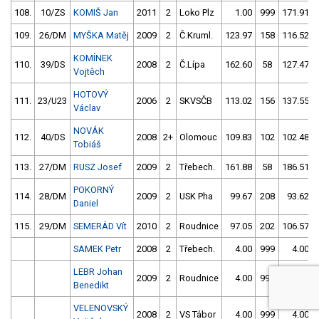
108.
10/ZS
KOMIŠ Jan
2011
2
Loko Plz
1.00
999
171.91
109.
26/DM
MYŠKA Matěj
2009
2
Č.Kruml.
123.97
158
116.52
KOMÍNEK
110.
39/DS
2008
2
Č.Lípa
162.60
58
127.47
Vojtěch
HOTOVÝ
111.
23/U23
2006
2
SKVSČB
113.02
156
137.55
Václav
NOVÁK
112.
40/DS
2008
2+
Olomouc
109.83
102
102.48
Tobiáš
113.
27/DM
RUSZ Josef
2009
2
Třebech.
161.88
58
186.51
POKORNÝ
114.
28/DM
2009
2
USK Pha
99.67
208
93.62
Daniel
115.
29/DM
SEMERÁD Vít
2010
2
Roudnice
97.05
202
106.57
SAMEK Petr
2008
2
Třebech.
4.00
999
4.00
LEBR Johan
2009
2
Roudnice
4.00
999
4.00
Benedikt
VELENOVSKÝ
2008
2
VS Tábor
4.00
999
4.00