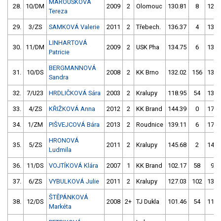
MAROUSKOVÁ
28.
10/DM
2009
2
Olomouc
130.81
8
125.
Tereza
29.
3/ZS
SAMKOVÁ Valerie
2011
2
Třebech.
136.37
4
130.
LINHARTOVÁ
30.
11/DM
2009
2
USK Pha
134.75
6
130.
Patricie
BERGMANNOVÁ
31.
10/DS
2008
2
KK Brno
132.02
156
136.
Sandra
32.
7/U23
HRDLIČKOVÁ Sára
2003
2
Kralupy
118.95
54
133.
33.
4/ZS
KŘIŽKOVÁ Anna
2012
2
KK Brand
144.39
0
176.
34.
1/ZM
PIŠVEJCOVÁ Bára
2013
2
Roudnice
139.11
6
170.
HRONOVÁ
35.
5/ZS
2011
2
Kralupy
145.68
2
140.
Ludmila
36.
11/DS
VOJTÍKOVÁ Klára
2007
1
KK Brand
102.17
58
98.
37.
6/ZS
VYBULKOVÁ Julie
2011
2
Kralupy
127.03
102
138.
ŠTĚPÁNKOVÁ
38.
12/DS
2008
2+
TJ Dukla
101.46
54
116.
Markéta