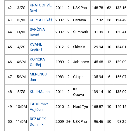
KRATOCHVÍL
42.
3/ZS
2011
2
USK Pha
148.78
62
132.16
Devi
43.
13/DS
KUPKA Lukáš
2007
2
Ostrava
117.32
56
124.49
SVRČINA
44.
14/DS
2007
2
Šumperk
131.39
8
158.41
David
KVAPIL
45.
4/ZS
2012
2
Sláv.KV
129.94
10
134.01
Kryštof
KOPIČKA
46.
4/VM
1989
2
Jablonec
145.68
12
129.09
Ondřej
MERENUS
47.
5/VM
1983
2
Č.Lípa
135.94
6
156.07
Jan
KK
48.
5/ZS
KULIHA Jan
2011
2
139.14
10
138.09
Opava
TÁBORSKÝ
49.
10/DM
2010
2
Horš.Týn
168.87
10
140.15
Vojtěch
ŘEŽÁBEK
50.
11/DM
2009
2+
USK Pha
96.46
50
98.25
Dominik