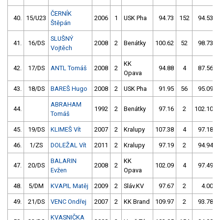
ČERNÍK
40.
15/U23
2006
1
USK Pha
94.73
152
94.53
Štěpán
SLUŠNÝ
41.
16/DS
2008
2
Benátky
100.62
52
98.73
Vojtěch
KK
42.
17/DS
ANTL Tomáš
2008
2
94.88
4
87.56
Opava
43.
18/DS
BAREŠ Hugo
2008
2
USK Pha
91.95
56
95.09
ABRAHAM
44.
1992
2
Benátky
97.16
2
102.10
Tomáš
45.
19/DS
KLIMEŠ Vít
2007
2
Kralupy
107.38
4
97.18
46.
1/ZS
DOLEŽAL Vít
2011
2
Kralupy
97.19
2
94.94
BALARIN
KK
47.
20/DS
2008
2
102.09
4
97.49
Evžen
Opava
48.
5/DM
KVAPIL Matěj
2009
2
Sláv.KV
97.67
2
4.00
49.
21/DS
VENC Ondřej
2007
2
KK Brand
109.97
2
93.78
KVASNIČKA