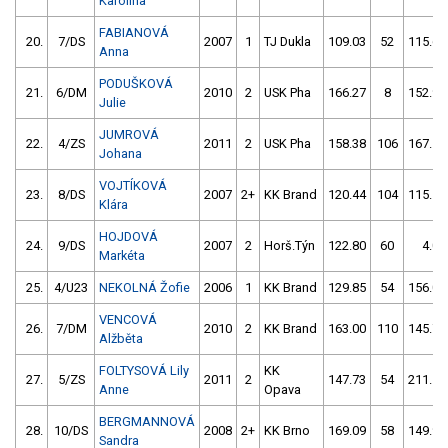
Karolína
FABIANOVÁ
20.
7/DS
2007
1
TJ Dukla
109.03
52
115.67
Anna
PODUŠKOVÁ
21.
6/DM
2010
2
USK Pha
166.27
8
152.92
Julie
JUMROVÁ
22.
4/ZS
2011
2
USK Pha
158.38
106
167.52
Johana
VOJTÍKOVÁ
23.
8/DS
2007
2+
KK Brand
120.44
104
115.50
Klára
HOJDOVÁ
24.
9/DS
2007
2
Horš.Týn
122.80
60
4.00
Markéta
25.
4/U23
NEKOLNÁ Žofie
2006
1
KK Brand
129.85
54
156.04
VENCOVÁ
26.
7/DM
2010
2
KK Brand
163.00
110
145.76
Alžběta
FOLTYSOVÁ Lily
KK
27.
5/ZS
2011
2
147.73
54
211.50
Anne
Opava
BERGMANNOVÁ
28.
10/DS
2008
2+
KK Brno
169.09
58
149.90
Sandra