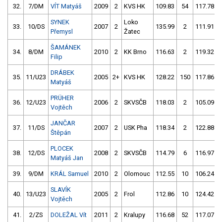
32.
7/DM
VÍT Matyáš
2009
2
KVS HK
109.83
54
117.78
SYNEK
Loko
33.
10/DS
2007
2
135.99
2
111.91
Přemysl
Žatec
ŠAMÁNEK
34.
8/DM
2010
2
KK Brno
116.63
2
119.32
Filip
DRÁBEK
35.
11/U23
2005
2+
KVS HK
128.22
150
117.86
Matyáš
PRÜHER
36.
12/U23
2006
2
SKVSČB
118.03
2
105.09
Vojtěch
JANČAR
37.
11/DS
2007
2
USK Pha
118.34
2
122.88
Štěpán
PLOCEK
38.
12/DS
2008
2
SKVSČB
114.79
6
116.97
Matyáš Jan
39.
9/DM
KRÁL Samuel
2010
2
Olomouc
112.55
10
106.24
SLAVÍK
40.
13/U23
2005
2
Frol
112.86
10
124.42
Vojtěch
41.
2/ZS
DOLEŽAL Vít
2011
2
Kralupy
116.68
52
117.07