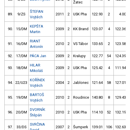
Žatec
ŠTEFAN
89.
9/ZS
2011
2
USK Pha
122.93
2
4.00
Vojtěch
KEPŠTA
90.
15/DM
2009
2
KK Brand
123.07
4
122.36
Martin
RIANT
91.
16/DM
2010
2
VS Tábor
133.65
2
123.58
Antonín
92.
17/DM
PÁCA Jan
2009
2
Kralupy
122.77
54
124.39
HILAR
93.
18/DM
2009
2
USK Pha
125.42
4
111.94
Mikoláš
KOŘÍNEK
94.
22/U23
2004
2
Jablonec
121.64
58
127.01
Vojtěch
BARTOŠ
95.
19/DM
2010
2
Roudnice
140.80
8
129.43
Vojtěch
DVORNÍK
96.
20/DM
2010
2
USK Pha
114.10
52
132.19
Štěpán
SVRČINA
97.
33/DS
2007
2
Šumperk
139.01
106
132.63
David