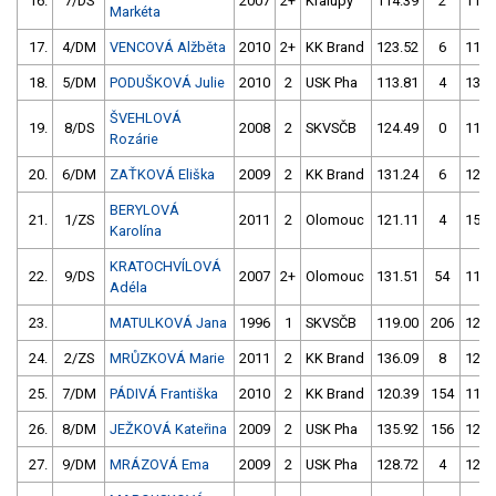
16.
7/DS
2007
2+
Kralupy
114.39
2
114.
Markéta
17.
4/DM
VENCOVÁ Alžběta
2010
2+
KK Brand
123.52
6
113.
18.
5/DM
PODUŠKOVÁ Julie
2010
2
USK Pha
113.81
4
137.
ŠVEHLOVÁ
19.
8/DS
2008
2
SKVSČB
124.49
0
115.
Rozárie
20.
6/DM
ZAŤKOVÁ Eliška
2009
2
KK Brand
131.24
6
120.
BERYLOVÁ
21.
1/ZS
2011
2
Olomouc
121.11
4
153.
Karolína
KRATOCHVÍLOVÁ
22.
9/DS
2007
2+
Olomouc
131.51
54
119.
Adéla
23.
MATULKOVÁ Jana
1996
1
SKVSČB
119.00
206
120.
24.
2/ZS
MRŮZKOVÁ Marie
2011
2
KK Brand
136.09
8
124.
25.
7/DM
PÁDIVÁ Františka
2010
2
KK Brand
120.39
154
119.
26.
8/DM
JEŽKOVÁ Kateřina
2009
2
USK Pha
135.92
156
123.
27.
9/DM
MRÁZOVÁ Ema
2009
2
USK Pha
128.72
4
122.