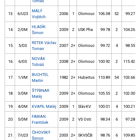
Tomáš
MALÝ
13.
6/U23
2006
1
Olomouc
106.38
52
99.27
Vojtěch
HLADÍK
14.
2/DM
2009
2
USK Pha
99.78
2
104.26
Šimon
RETEK Václav
15.
5/DS
2007
2+
Olomouc
99.72
4
98.55
Toman
NOVÁK
16.
6/DS
2008
2+
Olomouc
100.92
2
115.42
Tobiáš
BUCHTEL
17.
1/VM
1982
2+
Hubertus
110.89
54
103.66
Martin
ŠTÝBNAR
18.
3/DM
2009
2+
Olomouc
105.55
2
102.00
Matěj
19.
4/DM
KVAPIL Matěj
2009
1
Sláv.KV
100.01
4
100.21
FABIAN
20.
5/DM
2009
2
VS Ostr.
98.34
6
97.28
František
ČIHOVSKÝ
21.
7/U23
2003
2+
SKVSČB
98.76
6
109.85
Šimon