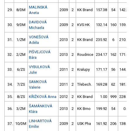
MALINSKÁ
29.
8/DM
2009
2
KK Brand
157.38
54
142.25
Aneta
DAVIDOVÁ
30.
9/DM
2009
2
KVS HK
132.14
160
159.64
Michaela
VONEŠOVÁ
31.
1/ZM
2013
2
KK Brand
235.92
6
210.73
Adéla
PIŠVEJCOVÁ
32.
2/ZM
2013
2
Roudnice
234.17
162
171.61
Bára
VYBULKOVÁ
33.
6/ZS
2011
2
Kralupy
171.17
56
144.56
Julie
SAMKOVÁ
34.
7/ZS
2011
2
Třebech.
169.28
62
181.84
Valerie
35.
8/ZS
KŘIŽKOVÁ Anna
2012
2
KK Brand
1.00
999
228.73
ŠAMÁNKOVÁ
36.
3/ZM
2013
2
KK Brno
199.92
54
0.00
Klára
LINHARTOVÁ
37.
10/DM
2009
2
USK Pha
161.92
206
138.61
Emílie