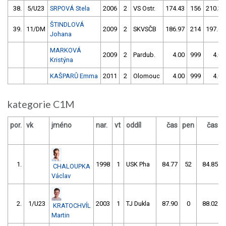
38.
5/U23
SRPOVÁ Stela
2006
2
VS Ostr.
174.43
156
210.32
ŠTINDLOVÁ
39.
11/DM
2009
2
SKVSČB
186.97
214
197.61
Johana
MARKOVÁ
2009
2
Pardub.
4.00
999
4.00
Kristýna
KAŠPARŮ Emma
2011
2
Olomouc
4.00
999
4.00
kategorie C1M
por.
vk
jméno
nar.
vt
oddíl
čas
pen
čas
1.
1998
1
USK Pha
84.77
52
84.85
CHALOUPKA
Václav
2.
1/U23
2003
1
TJ Dukla
87.90
0
88.02
KRATOCHVÍL
Martin