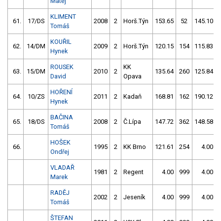
Matěj
KLIMENT
61.
17/DS
2008
2
Horš.Týn
153.65
52
145.10
Tomáš
KOUŘIL
62.
14/DM
2009
2
Horš.Týn
120.15
154
115.83
Hynek
ROUSEK
KK
63.
15/DM
2010
2
135.64
260
125.84
David
Opava
HOŘENÍ
64.
10/ZS
2011
2
Kadaň
168.81
162
190.12
Hynek
BAČINA
65.
18/DS
2008
2
Č.Lípa
147.72
362
148.58
Tomáš
HOŠEK
66.
1995
2
KK Brno
121.61
254
4.00
Ondřej
VLADAŘ
1981
2
Regent
4.00
999
4.00
Marek
RADĚJ
2002
2
Jeseník
4.00
999
4.00
Tomáš
ŠTEFAN