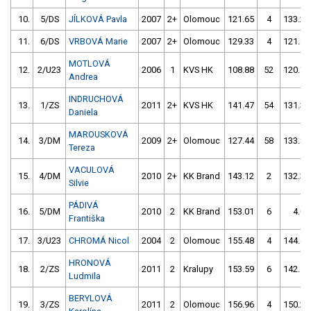
10.
5/DS
JÍLKOVÁ Pavla
2007
2+
Olomouc
121.65
4
133.29
11.
6/DS
VRBOVÁ Marie
2007
2+
Olomouc
129.33
4
121.84
MOTLOVÁ
12.
2/U23
2006
1
KVS HK
108.88
52
120.72
Andrea
INDRUCHOVÁ
13.
1/ZS
2011
2+
KVS HK
141.47
54
131.30
Daniela
MAROUSKOVÁ
14.
3/DM
2009
2+
Olomouc
127.44
58
133.88
Tereza
VACULOVÁ
15.
4/DM
2010
2+
KK Brand
143.12
2
132.39
Silvie
PÁDIVÁ
16.
5/DM
2010
2
KK Brand
153.01
6
4.00
Františka
17.
3/U23
CHROMÁ Nicol
2004
2
Olomouc
155.48
4
144.46
HRONOVÁ
18.
2/ZS
2011
2
Kralupy
153.59
6
142.54
Ludmila
BERYLOVÁ
19.
3/ZS
2011
2
Olomouc
156.96
4
150.23