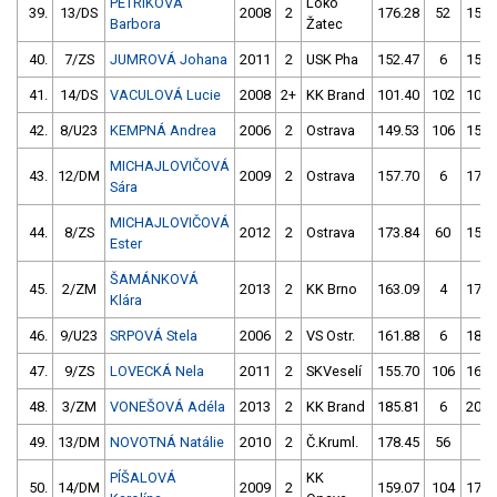
PETRIKOVÁ
Loko
39.
13/DS
2008
2
176.28
52
151.
Barbora
Žatec
40.
7/ZS
JUMROVÁ Johana
2011
2
USK Pha
152.47
6
155.
41.
14/DS
VACULOVÁ Lucie
2008
2+
KK Brand
101.40
102
104.
42.
8/U23
KEMPNÁ Andrea
2006
2
Ostrava
149.53
106
157.
MICHAJLOVIČOVÁ
43.
12/DM
2009
2
Ostrava
157.70
6
174.
Sára
MICHAJLOVIČOVÁ
44.
8/ZS
2012
2
Ostrava
173.84
60
159.
Ester
ŠAMÁNKOVÁ
45.
2/ZM
2013
2
KK Brno
163.09
4
179.
Klára
46.
9/U23
SRPOVÁ Stela
2006
2
VS Ostr.
161.88
6
185.
47.
9/ZS
LOVECKÁ Nela
2011
2
SKVeselí
155.70
106
166.
48.
3/ZM
VONEŠOVÁ Adéla
2013
2
KK Brand
185.81
6
202.
49.
13/DM
NOVOTNÁ Natálie
2010
2
Č.Kruml.
178.45
56
4.
PÍŠALOVÁ
KK
50.
14/DM
2009
2
159.07
104
179.