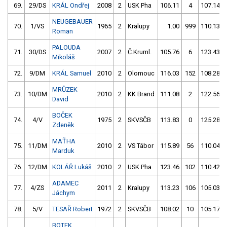
69.
29/DS
KRÁL Ondřej
2008
2
USK Pha
106.11
4
107.14
NEUGEBAUER
70.
1/VS
1965
2
Kralupy
1.00
999
110.13
Roman
PALOUDA
71.
30/DS
2007
2
Č.Kruml.
105.76
6
123.43
Mikoláš
72.
9/DM
KRÁL Samuel
2010
2
Olomouc
116.03
152
108.28
MRŮZEK
73.
10/DM
2010
2
KK Brand
111.08
2
122.56
David
BOČEK
74.
4/V
1975
2
SKVSČB
113.83
0
125.28
Zdeněk
MAŤHA
75.
11/DM
2010
2
VS Tábor
115.89
56
110.04
Marduk
76.
12/DM
KOLÁŘ Lukáš
2010
2
USK Pha
123.46
102
110.42
ADAMEC
77.
4/ZS
2011
2
Kralupy
113.23
106
105.03
Jáchym
78.
5/V
TESAŘ Robert
1972
2
SKVSČB
108.02
10
105.17
BOTEK