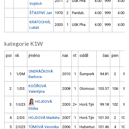
2011
2
USK Pha
4.00
999
4.00
Vojtěch
ŠŤASTNÝ Jan
1970
2
Pardub.
4.00
999
4.00
KRATOCHVÍL
2005
1
USK Pha
4.00
999
4.00
Lukáš
kategorie K1W
por.
vk
jméno
nar.
vt
oddíl
čas
pen
č
ONDRÁČKOVÁ
1.
1/DM
2010
1
Šumperk
94.81
2
95.
Barbora
KOČÍŘOVÁ
2.
1/DS
2008
1
Olomouc
105.57
106
98.
Valentýna
HOJDOVÁ
3.
1/U23
2005
2+
Horš.Týn
99.18
102
97.
Eliška
4.
2/DS
HOJDOVÁ Markéta
2007
1
Horš.Týn
101.30
2
101.
5.
2/U23
TŮMOVÁ Veronika
2006
1
Hubertus
101.46
4
107.