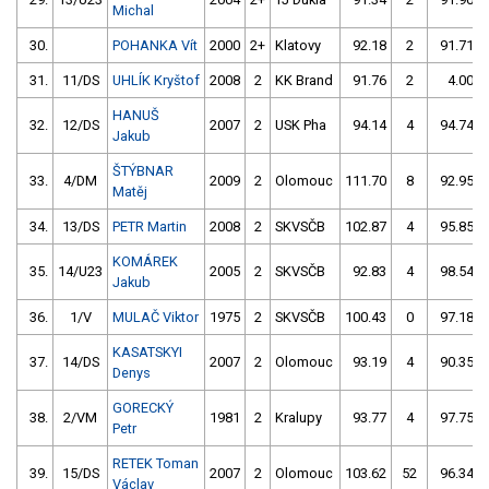
Michal
30.
POHANKA Vít
2000
2+
Klatovy
92.18
2
91.71
31.
11/DS
UHLÍK Kryštof
2008
2
KK Brand
91.76
2
4.00
HANUŠ
32.
12/DS
2007
2
USK Pha
94.14
4
94.74
Jakub
ŠTÝBNAR
33.
4/DM
2009
2
Olomouc
111.70
8
92.95
Matěj
34.
13/DS
PETR Martin
2008
2
SKVSČB
102.87
4
95.85
KOMÁREK
35.
14/U23
2005
2
SKVSČB
92.83
4
98.54
Jakub
36.
1/V
MULAČ Viktor
1975
2
SKVSČB
100.43
0
97.18
KASATSKYI
37.
14/DS
2007
2
Olomouc
93.19
4
90.35
Denys
GORECKÝ
38.
2/VM
1981
2
Kralupy
93.77
4
97.75
Petr
RETEK Toman
39.
15/DS
2007
2
Olomouc
103.62
52
96.34
Václav