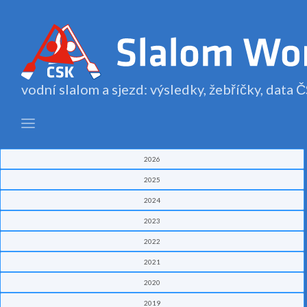
vodní slalom a sjezd: výsledky, žebříčky, data
2026
2025
2024
2023
2022
2021
2020
2019