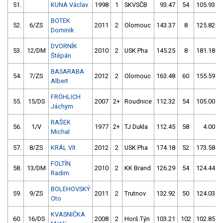
51.
KUNA Václav
1998
1
SKVSČB
93.47
54
105.93
BOTEK
52.
6/ZS
2011
2
Olomouc
143.37
8
125.82
Dominik
DVORNÍK
53.
12/DM
2010
2
USK Pha
145.25
8
181.18
Štěpán
BASARABA
54.
7/ZS
2012
2
Olomouc
163.48
60
155.59
Albert
FRÖHLICH
55.
15/DS
2007
2+
Roudnice
112.32
54
105.00
Jáchym
RAŠEK
56.
1/V
1977
2+
TJ Dukla
112.45
58
4.00
Michal
57.
8/ZS
KRÁL Vít
2012
2
USK Pha
174.18
52
173.58
FOLTÍN
58.
13/DM
2010
2
KK Brand
126.29
54
124.44
Radim
BOLEHOVSKÝ
59.
9/ZS
2011
2
Trutnov
132.92
50
124.03
Oto
KVASNIČKA
60.
16/DS
2008
2
Horš.Týn
103.21
102
102.85