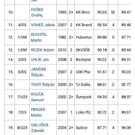
HOŠEK
10.
1995
2+
KK Brno
90.65
52
89.47
Ondřej
11.
4/DS
VONEŠ Jakub
2007
2
KK Brand
93.54
4
89.48
BUCHTEL
12.
1/VM
1982
2+
Hubertus
89.86
0
87.71
Martin
13.
1/DM
REZEK Adam
2010
2
SKVSČB
90.18
0
89.44
14.
5/DS
UHLÍK Jan
2008
2
Bechyně
90.22
0
89.51
JANČAR
15.
6/DS
2007
2
USK Pha
91.61
2
90.33
Štěpán
16.
TICHÝ Štěpán
2000
2+
TJ Dukla
88.61
2
92.77
ROUČA
17.
7/U23
2002
2+
Šumperk
94.30
4
88.97
Samuel
PANZER
18.
7/DS
2007
1
Loko Plz
90.72
2
89.37
Martin
GALUŠKA
19.
8/U23
2004
2+
Sušice
87.71
4
96.08
Zdeněk