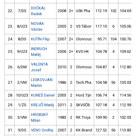
DOČKAL
22.
7/DS
2008
2+
USK Pha
112.19
102
104.69
Radek
NOVÁK
23.
8/U23
2005
2
VS Tábor
117.10
6
105.06
Václav
24.
8/DS
KUTÍN Filip
2007
2+
Olomouc
95.71
104
100.76
INDRUCH
25.
9/U23
2006
2+
KVS HK
104.78
4
109.62
Matěj
VALENTA
26.
6/DM
2010
2
Olomouc
104.87
4
112.80
Josef
LESKOVJAN
27.
2/VM
1986
2
Tech.Pha
104.58
56
105.03
Martin
28.
10/U23
KUNEŠ Daniel
2003
2
Horš.Týn
106.74
4
114.56
29.
1/ZS
KREJČÍ Matěj
2011
2
SKVSČB
107.18
4
112.99
HROBSKÝ
30.
3/VM
1983
2
RK Troja
109.90
2
102.03
Milan
31.
9/DS
VENC Ondřej
2007
2
KK Brand
127.52
56
113.83