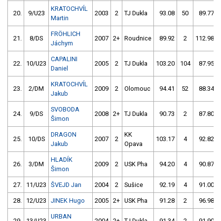
KRATOCHVÍL
20.
9/U23
2003
2
TJ Dukla
93.08
50
89.77
Martin
FRÖHLICH
21.
8/DS
2007
2+
Roudnice
89.92
2
112.98
Jáchym
CAPALINI
22.
10/U23
2005
2
TJ Dukla
103.20
104
87.95
Daniel
KRATOCHVÍL
23.
2/DM
2009
2
Olomouc
94.41
52
88.34
Jakub
SVOBODA
24.
9/DS
2008
2+
TJ Dukla
90.73
2
87.80
Šimon
DRAGON
KK
25.
10/DS
2007
2
103.17
4
92.82
Jakub
Opava
HLADÍK
26.
3/DM
2009
2
USK Pha
94.20
4
90.87
Šimon
27.
11/U23
ŠVEJD Jan
2004
2
Sušice
92.19
4
91.00
28.
12/U23
JINEK Hugo
2005
2+
USK Pha
91.28
2
96.98
URBAN
29.
13/U23
2004
2+
TJ Dukla
91.34
2
91.90