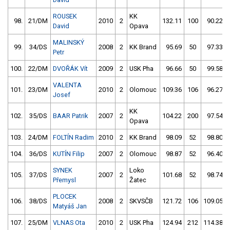
ROUSEK
KK
98.
21/DM
2010
2
132.11
100
90.22
David
Opava
MALINSKÝ
99.
34/DS
2008
2
KK Brand
95.69
50
97.33
Petr
100.
22/DM
DVOŘÁK Vít
2009
2
USK Pha
96.66
50
99.58
VALENTA
101.
23/DM
2010
2
Olomouc
109.36
106
96.27
Josef
KK
102.
35/DS
BAAR Patrik
2007
2
104.22
200
97.54
Opava
103.
24/DM
FOLTÍN Radim
2010
2
KK Brand
98.09
52
98.80
104.
36/DS
KUTÍN Filip
2007
2
Olomouc
98.87
52
96.40
SYNEK
Loko
105.
37/DS
2007
2
101.68
52
98.74
Přemysl
Žatec
PLOCEK
106.
38/DS
2008
2
SKVSČB
121.72
106
109.05
Matyáš Jan
107.
25/DM
VLNAS Ota
2010
2
USK Pha
124.94
212
114.38