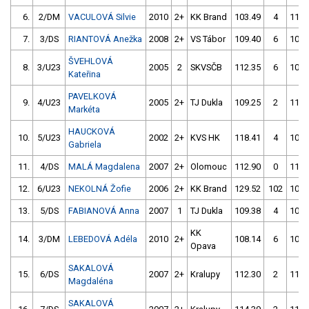
6.
2/DM
VACULOVÁ Silvie
2010
2+
KK Brand
103.49
4
118.
7.
3/DS
RIANTOVÁ Anežka
2008
2+
VS Tábor
109.40
6
100.
ŠVEHLOVÁ
8.
3/U23
2005
2
SKVSČB
112.35
6
108.
Kateřina
PAVELKOVÁ
9.
4/U23
2005
2+
TJ Dukla
109.25
2
114.
Markéta
HAUCKOVÁ
10.
5/U23
2002
2+
KVS HK
118.41
4
107.
Gabriela
11.
4/DS
MALÁ Magdalena
2007
2+
Olomouc
112.90
0
119.
12.
6/U23
NEKOLNÁ Žofie
2006
2+
KK Brand
129.52
102
109.
13.
5/DS
FABIANOVÁ Anna
2007
1
TJ Dukla
109.38
4
103.
KK
14.
3/DM
LEBEDOVÁ Adéla
2010
2+
108.14
6
107.
Opava
SAKALOVÁ
15.
6/DS
2007
2+
Kralupy
112.30
2
119.
Magdaléna
SAKALOVÁ